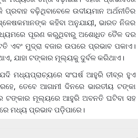
ି ପ୍ରବାହ ବଢ଼ିଥିବାବେଳେ ଉଦୀୟମାନ ଅର୍ଥନୀତିର
ବିଶ୍ଳେଷକମାନଙ୍କ କହିବା ଅନୁଯାୟୀ, ଭାରତ ନିଜର
ଧ୍ୟମରେ ପୂରଣ କରୁଥିବାରୁ ଅଶୋଧିତ ତୈଳ ଦର
ାଟତି ଏବଂ ମୁଦ୍ରା ବଜାର ଉପରେ ପ୍ରଭାବ ପକାଏ।
ାଏ, ଯାହା ଟଙ୍କାର ମୂଲ୍ୟକୁ ଦୁର୍ବଳ କରିଥାଏ।
 ଯଦି ମଧ୍ୟପ୍ରାଚ୍ୟରେ ସଂଘର୍ଷ ଆହୁରି ତୀବ୍ର ହୁଏ
ରହେ, ତେବେ ଆଗାମୀ ଦିନରେ ଭାରତୀୟ ଟଙ୍କା
ରେ ଟଙ୍କାର ମୂଲ୍ୟରେ ଆହୁରି ଅବନତି ଘଟିବା ସହ
ରେ ମଧ୍ୟ ପ୍ରଭାବ ପଡ଼ିପାରେ।