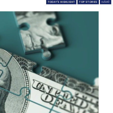
TODAY'S HIGHLIGHT
TOP STORIES
ଅର୍ଥନୀତି