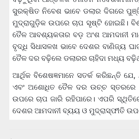
ସୁରକ୍ଷିତ ନିବେଶ ଭାବେ ଡଲାର ଦିଗରେ ପୁଞ୍ଜ
ମୁଦ୍ରାଗୁଡ଼ିକ ଉପରେ ଚାପ ସୃଷ୍ଟି ହୋଇଛି। 
ତୈଳ ଆବଶ୍ୟକତାର ବଡ଼ ଅଂଶ ଆମଦାନୀ ମା
ବୃଦ୍ଧି ସିଧାସଳଖ ଭାବେ ଦେଶର ବାଣିଜ୍ୟ ଘ
ତୈଳ ଦର ବଢ଼ିଲେ ଡଲାରର ଚାହିଦା ମଧ୍ୟ ବଢ଼ିଥ
ଆର୍ଥିକ ବିଶେଷଜ୍ଞମାନେ ସତର୍କ କରିଛନ୍ତି ଯେ,
ଏବଂ ଅଶୋଧିତ ତୈଳ ଦର ଉଚ୍ଚ ସ୍ତରରେ 
ଉପରେ ଚାପ ଜାରି ରହିପାରେ। ଏପରି ସ୍ଥିତି
ଦେଶର ଆମଦାନୀ ବ୍ୟୟ ଓ ମୁଦ୍ରାସ୍ଫୀତି ଉପ