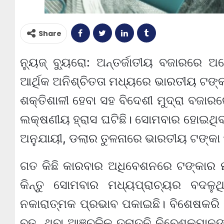
Share
ନ୍ୟୁଜ୍ ବ୍ୟୁରୋ: ଅନ୍ତର୍ଜାତୀୟ ବଜାରରେ 
ଆର୍ଥିକ ଅନିଶ୍ଚିତତା ମଧ୍ୟରେ ଭାରତୀୟ ଟଙ୍କ
ଶକ୍ତିଶାଳୀ ହେବା ସହ ବିଦେଶୀ ମୁଦ୍ରା ବଜାରର
ଲକ୍ଷଣୀୟ ହ୍ରାସ ଘଟିଛି। ସୋମବାର ହୋଇଥିବା
ଅନୁଯାୟୀ, ଡଲାର ତୁଳନାରେ ଭାରତୀୟ ଟଙ୍କା
ଗତ କିଛି କାରବାର ଅଧିବେଶନରେ ଟଙ୍କାର ମୂ
କିନ୍ତୁ ସୋମବାର ମଧ୍ୟପ୍ରାଚ୍ୟର ବଦଳୁଥ
ନକାରାତ୍ମକ ପ୍ରଭାବ ପକାଇଛି। ବିଶେଷକର
ବଢ଼ୁଥିବା ଆଞ୍ଚଳିକ ତନାତନି ନିବେଶକମାନଙ୍