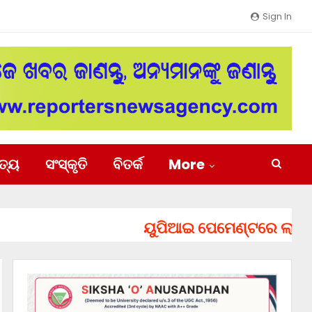
Sign In
ିତ୍ୟ
ସଂସ୍କୃତି
ବିତର୍କ
More
ୟୁପିଆଇ ପେମେଣ୍ଟରେ ଲାଗିପାରେ ଚ