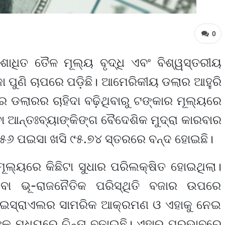
0
ଅଶୋଧିତ ତୈଳ ମୂଲ୍ୟ ବୃଦ୍ଧି ଏବଂ ବିଶ୍ୱସ୍ତରୀୟ
ା ପୁଣି ଚାପରେ ପଡ଼ିଛି। ଆମେରିକୀୟ ଡଲାର ଆହୁରି
େ ଡଲାରର ଚାହିଦା ବଢ଼ିଥିବାରୁ ଟଙ୍କାର ମୂଲ୍ୟରେ
 ଆନ୍ତଃବ୍ୟାଙ୍କିଙ୍ଗ ବୈଦେଶିକ ମୁଦ୍ରା କାରବାର
 ୫୬ ପଇସା ଖସି ୯୫.୭୪ ସ୍ତରରେ ବନ୍ଦ ହୋଇଛି।
ଲ୍ୟରେ କିଛିଟା ସୁଧାର ପରିଲକ୍ଷିତ ହୋଇଥିଲା।
ିବା ଭୂ-ରାଜନୈତିକ ପରିସ୍ଥିତି ବଜାର ଉପରେ
ି ଇସ୍ରାଏଲର ସାମରିକ ଆକ୍ରମଣ ଓ ଏହାକୁ ନେଇ
କ ମଧ୍ୟରେ ଚିନ୍ତା ବଢ଼ାଇଛି। ଏହାର ପ୍ରଭାବରେ