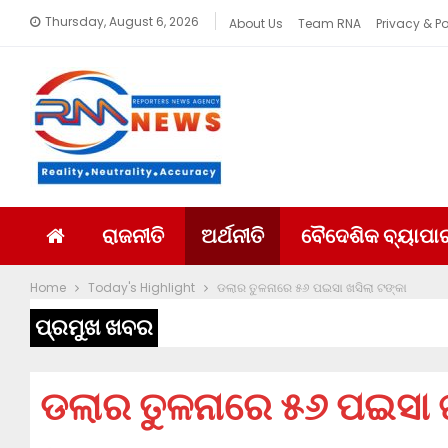
Thursday, August 6, 2026
About Us
Team RNA
Privacy & Po
ରାଜନୀତି
ଅର୍ଥନୀତି
ବୈଦେଶିକ ବ୍ୟାପା
Home
Today's Highlight
ଡଲାର ତୁଳନାରେ ୫୬ ପଇସା ଖସିଲା ଟଙ୍କା
ପ୍ରମୁଖ ଖବର
ଡଲାର ତୁଳନାରେ ୫୬ ପଇସା ଖ