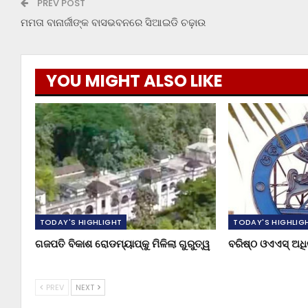
PREV POST
ମମତା ବାନାର୍ଜୀଙ୍କ ବାସଭବନରେ ସିଆଇଡି ଚଢ଼ାଉ
YOU MIGHT ALSO LIKE
TODAY'S HIGHLIGHT
TODAY'S HIGHLIG
ଗଜପତି ବିକାଶ ରୋଡମ୍ୟାପ୍‌କୁ ମିଳିଲା ଗୁରୁତ୍ୱ
ବରିଷ୍ଠ ଓଏଏସ୍‌ ଅ
PREV
NEXT