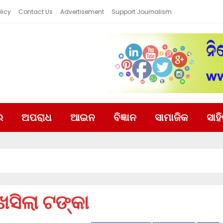
licy
Contact Us
Advertisement
Support Journalism
ର
ଅପରାଧ
ଆଇନ
ବିଜ୍ଞାନ
ସାମାଜିକ
ସାହ
ସିଲା ଟଙ୍କା