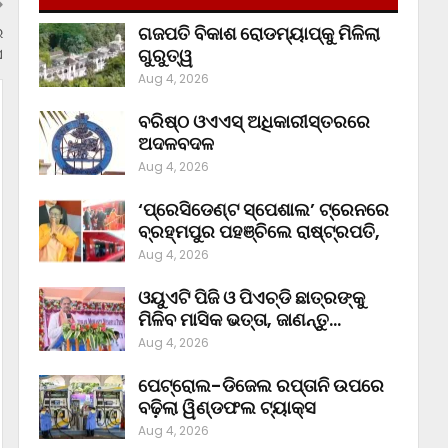
ଗଜପତି ବିକାଶ ରୋଡମ୍ୟାପ୍‌କୁ ମିଳିଲା
ର
ସ
ଗୁରୁତ୍ୱ
Aug 4, 2026
ବରିଷ୍ଠ ଓଏଏସ୍‌ ଅଧିକାରୀସ୍ତରରେ
ଅଦଳବଦଳ
Aug 4, 2026
‘ପ୍ରେସିଡେଣ୍ଟ ସ୍ପେଶାଲ’ ଟ୍ରେନରେ
ବ୍ରହ୍ମପୁର ପହଞ୍ଚିଲେ ରାଷ୍ଟ୍ରପତି,
Aug 4, 2026
ଓୟୁଏଟି ପିଜି ଓ ପିଏଚ୍‌ଡି ଛାତ୍ରଙ୍କୁ
ମିଳିବ ମାସିକ ଭତ୍ତା, ଜାଣନ୍ତୁ…
Aug 4, 2026
ପେଟ୍ରୋଲ-ଡିଜେଲ ରପ୍ତାନି ଉପରେ
ବଢ଼ିଲା ୱିଣ୍ଡଫଲ ଟ୍ୟାକ୍ସ
Aug 4, 2026