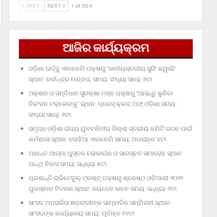
PREV
NEXT
1 of 954
ଆଜିର କାର୍ଯ୍ୟକ୍ରମ
ଓଡ଼ିଶା ଊର୍ଦ୍ଦୁ ଏକାଡେମି ପକ୍ଷରୁ ‘ଜାତୀୟସ୍ତରୀୟ ସୁଫି କୱାଲି’
ସ୍ଥାନ: ରବୀନ୍ଦ୍ର ମଣ୍ଡପ, ସମୟ: ସଂଧ୍ୟା ସାଢ଼େ ୬ଟା
ଅକ୍ଷର ଓ ସମ୍ବିଧାନ ସୁରକ୍ଷା ମଞ୍ଚ ପକ୍ଷରୁ ‘ଆସନ୍ତୁ ଶୁଣିବା
ନିରଂଜନ ଟକ୍‌ଲେଙ୍କୁ’ ସ୍ଥାନ: ପ୍ରେସ୍‌ କ୍ଲବ୍‌ ଅଫ୍‌ ଓଡ଼ିଶା ସମୟ:
ସଂଧ୍ୟା ସାଢ଼େ ୬ଟା
ସମୃଦ୍ଧ ଓଡ଼ିଶା ରାଜ୍ୟ ଯୁବବାହିନୀର ଜିଲ୍ଲା ସ୍ତରୀୟ କମିଟି ଗଠନ ପାଇଁ
କର୍ମଶାଳା ସ୍ଥାନ: ଲୋହିଆ ଏକାଡେମି ସମୟ: ଅପରାହ୍‌ଣ ୪ଟା
ଅଶାନ୍ତ ଆତ୍ମା ପୁସ୍ତକ ଲୋକାର୍ପଣ ଓ ସାରସ୍ବତ ସମାରୋହ ସ୍ଥାନ:
ପାନ୍ଥ ନିବାସ ସମୟ: ସନ୍ଧ୍ୟା ୫ଟା
ପ୍ରଶାନ୍ତି ଚାରିଟେବୁଲ୍‌ ଟ୍ରଷ୍ଟ୍‌ ପକ୍ଷରୁ ଶ୍ରେଷ୍ଠ ଓଡ଼ିଆଣୀ ୨୦୨୨
ପୁରସ୍କାର ବିତରଣ ସ୍ଥାନ: ଜୟଦେବ ଭବନ ସମୟ: ସନ୍ଧ୍ୟା ୬ଟା
ସାଂସଦ ଅପରାଜିତା ଷଡ଼ଙ୍ଗୀଙ୍କ ସାମ୍ବାଦିକ ସମ୍ମିଳନୀ ସ୍ଥାନ:
ସାଂସଦଙ୍କ କାର୍ଯ୍ୟାଳୟ ସମୟ: ପୂର୍ବାହ୍ନ ୧୧ଟା