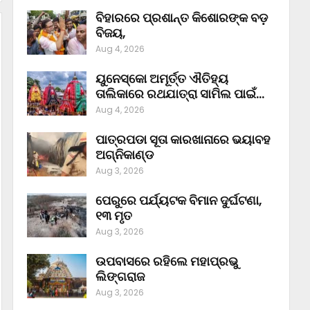
ବିହାରରେ ପ୍ରଶାନ୍ତ କିଶୋରଙ୍କ ବଡ଼
ବିଜୟ,
Aug 4, 2026
ୟୁନେସ୍କୋ ଅମୂର୍ତ୍ତ ଐତିହ୍ୟ
ତାଲିକାରେ ରଥଯାତ୍ରା ସାମିଲ ପାଇଁ…
Aug 4, 2026
ପାତ୍ରପଡା ସୂତା କାରଖାନାରେ ଭୟାବହ
ଅଗ୍ନିକାଣ୍ଡ
Aug 3, 2026
ପେରୁରେ ପର୍ଯ୍ୟଟକ ବିମାନ ଦୁର୍ଘଟଣା,
୧୩ ମୃତ
Aug 3, 2026
ଉପବାସରେ ରହିଲେ ମହାପ୍ରଭୁ
ଲିଙ୍ଗରାଜ
Aug 3, 2026