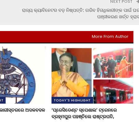
NEXT POST
ରାଜ୍ୟ କ୍ୟାବିନେଟର ବଡ଼ ନିଷ୍ପତ୍ତି: ଗରିବ ହିତାଧିକାରୀଙ୍କ ପାଇଁ ଘ
ପଞ୍ଜୀକରଣ ଖର୍ଚ୍ଚ ହ୍ରା
More From Author
HT
TODAY'S HIGHLIGHT
ଧିକାରୀସ୍ତରରେ ଅଦଳବଦଳ
‘ପ୍ରେସିଡେଣ୍ଟ ସ୍ପେଶାଲ’ ଟ୍ରେନରେ
ବ୍ରହ୍ମପୁର ପହଞ୍ଚିଲେ ରାଷ୍ଟ୍ରପତି,