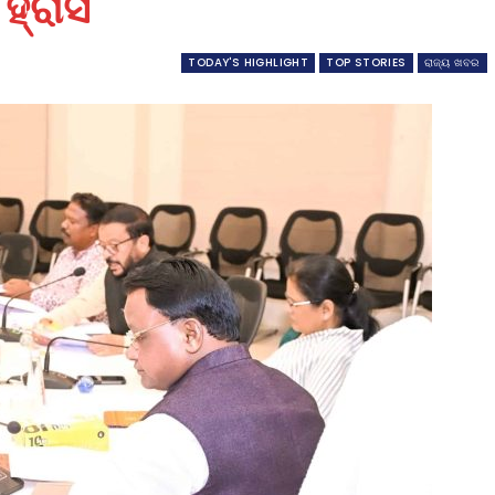
ହ୍ରାସ
TODAY'S HIGHLIGHT
TOP STORIES
ରାଜ୍ୟ ଖବର