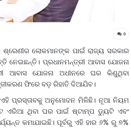
0
ର ଶ୍ରେଣୀର ଲୋକମାନଙ୍କ ପାଇଁ ରାଜ୍ୟ ସରକାର
ତ୍ତି ନେଇଛନ୍ତି। ପ୍ରଧାନମନ୍ତ୍ରୀ ଆବାସ ଯୋଜନା
ାରୀ ଆବାସ ଯୋଜନା ଅଧୀନରେ ଘର କିଣୁଥିବା
ପଞ୍ଜୀକରଣ ଫିରେ ବଡ଼ ରିହାତି ଦିଆଯିବ।
ହି ପ୍ରସ୍ତାବକୁ ଅନୁମୋଦନ ମିଳିଛି। ନୂଆ ନିୟମ
େଟ ଏରିଆ ଥିବା ଘର ପାଇଁ ଷ୍ଟାମ୍ପ ଡ୍ୟୁଟି ଏବଂ
୍ୟନ୍ତ କମାଯାଇଛି। ପୂର୍ବରୁ ଏହି ହାର ୬% ରୁ ୭%