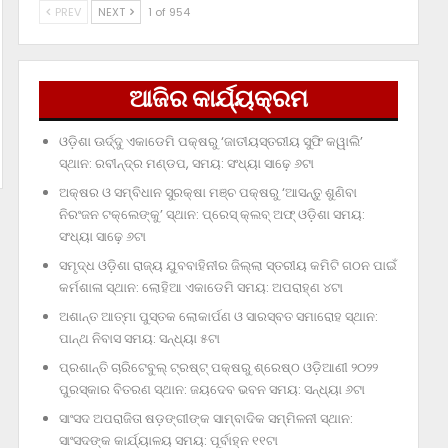
PREV
NEXT
1 of 954
ଆଜିର କାର୍ଯ୍ୟକ୍ରମ
ଓଡ଼ିଶା ଊର୍ଦ୍ଦୁ ଏକାଡେମି ପକ୍ଷରୁ ‘ଜାତୀୟସ୍ତରୀୟ ସୁଫି କୱାଲି’
ସ୍ଥାନ: ରବୀନ୍ଦ୍ର ମଣ୍ଡପ, ସମୟ: ସଂଧ୍ୟା ସାଢ଼େ ୬ଟା
ଅକ୍ଷର ଓ ସମ୍ବିଧାନ ସୁରକ୍ଷା ମଞ୍ଚ ପକ୍ଷରୁ ‘ଆସନ୍ତୁ ଶୁଣିବା
ନିରଂଜନ ଟକ୍‌ଲେଙ୍କୁ’ ସ୍ଥାନ: ପ୍ରେସ୍‌ କ୍ଲବ୍‌ ଅଫ୍‌ ଓଡ଼ିଶା ସମୟ:
ସଂଧ୍ୟା ସାଢ଼େ ୬ଟା
ସମୃଦ୍ଧ ଓଡ଼ିଶା ରାଜ୍ୟ ଯୁବବାହିନୀର ଜିଲ୍ଲା ସ୍ତରୀୟ କମିଟି ଗଠନ ପାଇଁ
କର୍ମଶାଳା ସ୍ଥାନ: ଲୋହିଆ ଏକାଡେମି ସମୟ: ଅପରାହ୍‌ଣ ୪ଟା
ଅଶାନ୍ତ ଆତ୍ମା ପୁସ୍ତକ ଲୋକାର୍ପଣ ଓ ସାରସ୍ବତ ସମାରୋହ ସ୍ଥାନ:
ପାନ୍ଥ ନିବାସ ସମୟ: ସନ୍ଧ୍ୟା ୫ଟା
ପ୍ରଶାନ୍ତି ଚାରିଟେବୁଲ୍‌ ଟ୍ରଷ୍ଟ୍‌ ପକ୍ଷରୁ ଶ୍ରେଷ୍ଠ ଓଡ଼ିଆଣୀ ୨୦୨୨
ପୁରସ୍କାର ବିତରଣ ସ୍ଥାନ: ଜୟଦେବ ଭବନ ସମୟ: ସନ୍ଧ୍ୟା ୬ଟା
ସାଂସଦ ଅପରାଜିତା ଷଡ଼ଙ୍ଗୀଙ୍କ ସାମ୍ବାଦିକ ସମ୍ମିଳନୀ ସ୍ଥାନ:
ସାଂସଦଙ୍କ କାର୍ଯ୍ୟାଳୟ ସମୟ: ପୂର୍ବାହ୍ନ ୧୧ଟା