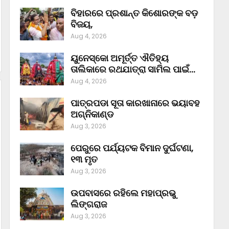
ବିହାରରେ ପ୍ରଶାନ୍ତ କିଶୋରଙ୍କ ବଡ଼
ବିଜୟ,
Aug 4, 2026
ୟୁନେସ୍କୋ ଅମୂର୍ତ୍ତ ଐତିହ୍ୟ
ତାଲିକାରେ ରଥଯାତ୍ରା ସାମିଲ ପାଇଁ…
Aug 4, 2026
ପାତ୍ରପଡା ସୂତା କାରଖାନାରେ ଭୟାବହ
ଅଗ୍ନିକାଣ୍ଡ
Aug 3, 2026
ପେରୁରେ ପର୍ଯ୍ୟଟକ ବିମାନ ଦୁର୍ଘଟଣା,
୧୩ ମୃତ
Aug 3, 2026
ଉପବାସରେ ରହିଲେ ମହାପ୍ରଭୁ
ଲିଙ୍ଗରାଜ
Aug 3, 2026