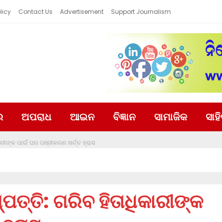
licy
Contact Us
Advertisement
Support Journalism
ର
ଅପରାଧ
ଆଇନ
ବିଜ୍ଞାନ
ସାମାଜିକ
ସାହ
କାରୀଙ୍କ ପାଇଁ ଘର ପଞ୍ଜୀକରଣ ଖର୍ଚ୍ଚ ହ୍ରାସ
୍ପତ୍ତି: ଗରିବ ହିତାଧିକାରୀଙ୍କ