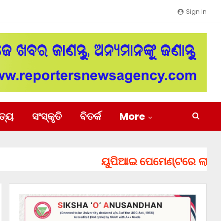
Sign In
ିତ୍ୟ
ସଂସ୍କୃତି
ବିତର୍କ
More
ୟୁପିଆଇ ପେମେଣ୍ଟରେ ଲାଗିପାରେ ଚ