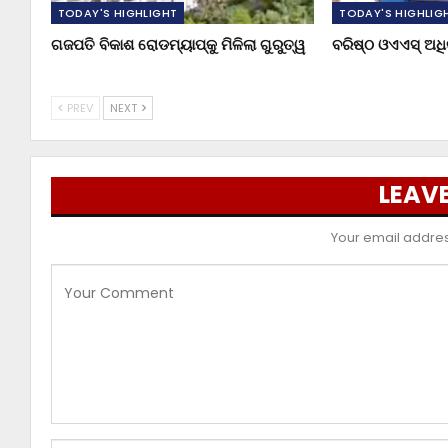
TODAY'S HIGHLIGHT
TODAY'S HIGHLIG
ଗଜପତି ବିକାଶ ରୋଡମ୍ୟାପ୍‌କୁ ମିଳିଲା ଗୁରୁତ୍ୱ
ବରିଷ୍ଠ ଓଏଏସ୍‌ ଅ
PREV
NEXT
LEAVE
Your email address