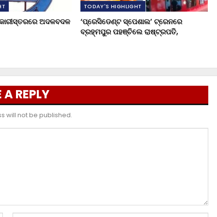
HT
TODAY'S HIGHLIGHT
ଧିକାରୀସ୍ତରରେ ଅଦଳବଦଳ
‘ପ୍ରେସିଡେଣ୍ଟ ସ୍ପେଶାଲ’ ଟ୍ରେନରେ
ବ୍ରହ୍ମପୁର ପହଞ୍ଚିଲେ ରାଷ୍ଟ୍ରପତି,
 A REPLY
 will not be published.