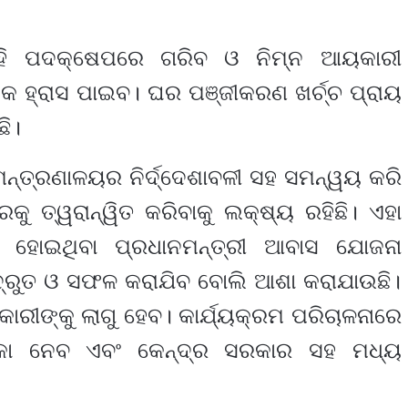
ଏହି ପଦକ୍ଷେପରେ ଗରିବ ଓ ନିମ୍ନ ଆୟକାରୀ
କ ହ୍ରାସ ପାଇବ। ଘର ପଞ୍ଜୀକରଣ ଖର୍ଚ୍ଚ ପ୍ରାୟ
ି।
ମନ୍ତ୍ରଣାଳୟର ନିର୍ଦ୍ଦେଶାବଳୀ ସହ ସମନ୍ୱୟ କରି
ୁ ତ୍ୱରାନ୍ୱିତ କରିବାକୁ ଲକ୍ଷ୍ୟ ରହିଛି। ଏହା
 ହୋଇଥିବା ପ୍ରଧାନମନ୍ତ୍ରୀ ଆବାସ ଯୋଜନା
 ଦ୍ରୁତ ଓ ସଫଳ କରାଯିବ ବୋଲି ଆଶା କରାଯାଉଛି।
କାରୀଙ୍କୁ ଲାଗୁ ହେବ। କାର୍ଯ୍ୟକ୍ରମ ପରିଚାଳନାରେ
ିକା ନେବ ଏବଂ କେନ୍ଦ୍ର ସରକାର ସହ ମଧ୍ୟ