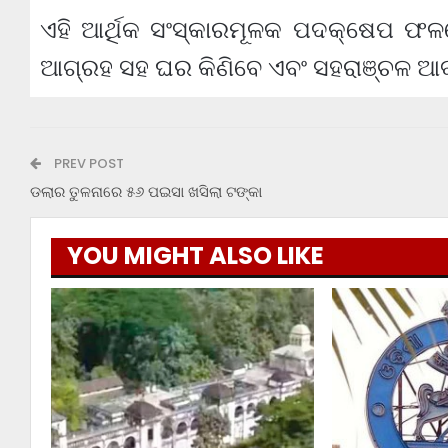
ଏହି ଆର୍ଥିକ ସଂସ୍କାରମୂଳକ ପଦକ୍ଷେପ ଫଳ
ଆଗ୍ରହ ସହ ଘର କିଣିବେ ଏବଂ ସହରାଞ୍ଚଳ ଆ
PREV POST
ଡଲାର ତୁଳନାରେ ୫୬ ପଇସା ଖସିଲା ଟଙ୍କା
YOU MIGHT ALSO LIKE