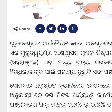
Share
ଭୁବନେଶ୍ବର: ଅର୍ଥନୈତିକ ଭାବେ ଅନଗ୍ରସ
ଏକ ଗୁରୁତ୍ୱପୂର୍ଣ୍ଣ ଆଶ୍ୱାସନ ମୂଳକ ନିଷ୍ପ
(ସହରାଞ୍ଚଳ) ଏବଂ ଅନ୍ୟ ରାଜ୍ୟ ସରକ
ହିତାଧିକାରୀଙ୍କ ପାଇଁ ଷ୍ଟାମ୍ପ ଡ୍ୟୁଟି ଏବଂ 
ସୋମବାର ଅନୁଷ୍ଠିତ କ୍ୟାବିନେଟ ବୈଠକରେ ଏ
ଅନୁଯାୟୀ ୬୦ ବର୍ଗ ମିଟର ପର୍ଯ୍ୟନ୍ତ କାର୍ପ
ପଞ୍ଜୀକରଣ ଫିକୁ ମାତ୍ର ୦.୬% ରୁ ୦.୭% ପର୍ଯ