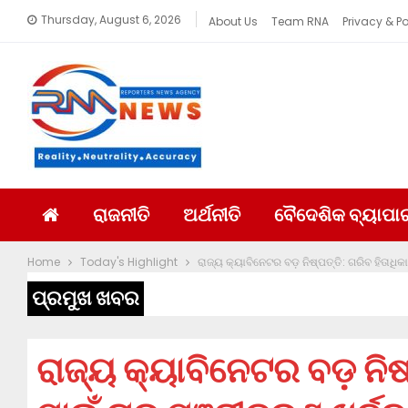
Thursday, August 6, 2026
About Us
Team RNA
Privacy & Po
ରାଜନୀତି
ଅର୍ଥନୀତି
ବୈଦେଶିକ ବ୍ୟାପା
Home
Today's Highlight
ରାଜ୍ୟ କ୍ୟାବିନେଟର ବଡ଼ ନିଷ୍ପତ୍ତି: ଗରିବ ହିତାଧି
ପ୍ରମୁଖ ଖବର
ରାଜ୍ୟ କ୍ୟାବିନେଟର ବଡ଼ ନିଷ