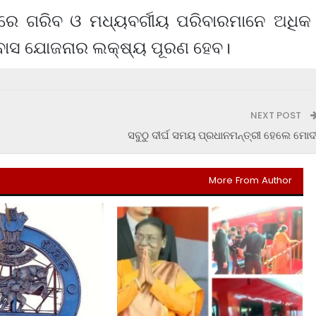
ରେ ଗରିବ ଓ ମଧ୍ୟବର୍ଗୀୟ ପରିବାରମାନେ ଅଧିକ
ବାସ ଯୋଜନାର ଲକ୍ଷ୍ୟ ପୂରଣ ହେବ।
NEXT POST
ସବୁଠୁ ଦୀର୍ଘ ସମୟ ପ୍ରଧାନମନ୍ତ୍ରୀ ହେଲେ ମୋଦ
More From Author