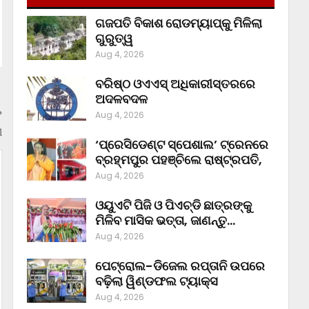
ଗଜପତି ବିକାଶ ରୋଡମ୍ୟାପ୍‌କୁ ମିଳିଲା
ଗୁରୁତ୍ୱ
Aug 4, 2026
ବରିଷ୍ଠ ଓଏଏସ୍‌ ଅଧିକାରୀସ୍ତରରେ
ଅଦଳବଦଳ
Aug 4, 2026
ୀ
‘ପ୍ରେସିଡେଣ୍ଟ ସ୍ପେଶାଲ’ ଟ୍ରେନରେ
ବ୍ରହ୍ମପୁର ପହଞ୍ଚିଲେ ରାଷ୍ଟ୍ରପତି,
Aug 4, 2026
ଓୟୁଏଟି ପିଜି ଓ ପିଏଚ୍‌ଡି ଛାତ୍ରଙ୍କୁ
ମିଳିବ ମାସିକ ଭତ୍ତା, ଜାଣନ୍ତୁ…
Aug 4, 2026
ପେଟ୍ରୋଲ-ଡିଜେଲ ରପ୍ତାନି ଉପରେ
ବଢ଼ିଲା ୱିଣ୍ଡଫଲ ଟ୍ୟାକ୍ସ
Aug 4, 2026