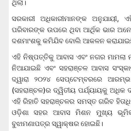
ଥିଲା।
ସରକାରୀ ଅଧିକାରୀମାନଙ୍କ ଅନୁଯାୟୀ, 
ପରିବାରଙ୍କ ଉପରେ ଥିବା ଆର୍ଥିକ ଭାର ଅନେ
ଦଶମାଂଶକୁ କମିଯିବ ବୋଲି ଆକଳନ କରାଯାଇଛ
ଏହି ନିଷ୍ପତ୍ତିକୁ ଆବାସ ଏବଂ ନଗର ମାମଲା 
ନିଆଯାଇଛି ଏବଂ ସହରାଞ୍ଚଳ ଆବାସ ସଂସ୍କାରକ
ଦ୍ୱାରା ୨୦୨୪ ସେପ୍ଟେମ୍ବରରେ ଆରମ୍ଭ
(ସହରାଞ୍ଚଳ)ର ଦ୍ୱିତୀୟ ପର୍ଯ୍ୟାୟକୁ ଅଧିକ
ଏହି ରିହାତି ସହରାଞ୍ଚଳର ସମସ୍ତ ଗରିବ ହିତାଧି
ଓଡ଼ିଶା ସହର ଆବାସ ମିଶନ ମୁଖ୍ୟ ଭୂମ
ବୁଝାମଣାପତ୍ର ସ୍ୱାକ୍ଷର ହୋଇଛି।