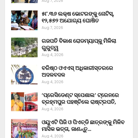
Aug 7, 2026
୫୮.୩୬ ଲକ୍ଷ ଭୋଟରଙ୍କୁ ନୋଟିସ୍‌,
୧୨,୫୭୨ ଅଯୋଗ୍ୟ ଘୋଷିତ
Aug 7, 2026
ଗଜପତି ବିକାଶ ରୋଡମ୍ୟାପ୍‌କୁ ମିଳିଲା
ଗୁରୁତ୍ୱ
Aug 4, 2026
ବରିଷ୍ଠ ଓଏଏସ୍‌ ଅଧିକାରୀସ୍ତରରେ
ଅଦଳବଦଳ
Aug 4, 2026
‘ପ୍ରେସିଡେଣ୍ଟ ସ୍ପେଶାଲ’ ଟ୍ରେନରେ
ବ୍ରହ୍ମପୁର ପହଞ୍ଚିଲେ ରାଷ୍ଟ୍ରପତି,
Aug 4, 2026
ଓୟୁଏଟି ପିଜି ଓ ପିଏଚ୍‌ଡି ଛାତ୍ରଙ୍କୁ ମିଳିବ
ମାସିକ ଭତ୍ତା, ଜାଣନ୍ତୁ…
Aug 4, 2026