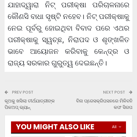
ଯାହାଦ୍ୱାରା ନିଟ୍ ପରୀକ୍ଷା ପରିଚାଳନାରେ
କୌଣସି ବାଧା ସୃଷ୍ଟି ନହେବ। ନିଟ୍ ପରୀକ୍ଷାକୁ
ନେଇ ପୂର୍ବରୁ ହୋଇଥିବା ବିବାଦ ପରେ ଏଥର
ପରୀକ୍ଷାକୁ ସ୍ୱଚ୍ଛ, ନିରାପଦ ଓ ଶୃଙ୍ଖଳିତ
ଭାବେ ଆୟୋଜନ କରିବାକୁ କେନ୍ଦ୍ର ଓ
ରାଜ୍ୟ ସରକାର ଗୁରୁତ୍ୱ ଦେଇଛନ୍ତି।
PREV POST
NEXT POST
କୂଅକୁ ଖସିଲା ତୀର୍ଥଯାତ୍ରୀଙ୍କ
ବିନା ପ୍ରେସକ୍ରିପସନରେ ମିଳିବନି
ପିକଅପ୍ ଭ୍ୟାନ୍
କଫ ସିରପ
YOU MIGHT ALSO LIKE
All