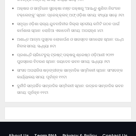
ଅକ୍ଷର ଓ ସମ୍ବିଧାନ ସୁରକ୍ଷା ମଞ୍ଚ ପକ୍ଷରୁ ‘ଆସନ୍ତୁ ଶୁଣିବା ନିରଂଜନ
ଟକ୍‌ଲେଙ୍କୁ’ ସ୍ଥାନ: ପ୍ରେସ୍‌ କ୍ଲବ୍‌ ଅଫ୍‌ ଓଡ଼ିଶା ସମୟ: ସଂଧ୍ୟା ସାଢ଼େ ୬ଟା
ସମୃଦ୍ଧ ଓଡ଼ିଶା ରାଜ୍ୟ ଯୁବବାହିନୀର ଜିଲ୍ଲା ସ୍ତରୀୟ କମିଟି ଗଠନ ପାଇଁ
କର୍ମଶାଳା ସ୍ଥାନ: ଲୋହିଆ ଏକାଡେମି ସମୟ: ଅପରାହ୍‌ଣ ୪ଟା
ଅଶାନ୍ତ ଆତ୍ମା ପୁସ୍ତକ ଲୋକାର୍ପଣ ଓ ସାରସ୍ବତ ସମାରୋହ ସ୍ଥାନ: ପାନ୍ଥ
ନିବାସ ସମୟ: ସନ୍ଧ୍ୟା ୫ଟା
ପ୍ରଶାନ୍ତି ଚାରିଟେବୁଲ୍‌ ଟ୍ରଷ୍ଟ୍‌ ପକ୍ଷରୁ ଶ୍ରେଷ୍ଠ ଓଡ଼ିଆଣୀ ୨୦୨୨
ପୁରସ୍କାର ବିତରଣ ସ୍ଥାନ: ଜୟଦେବ ଭବନ ସମୟ: ସନ୍ଧ୍ୟା ୬ଟା
ସାଂସଦ ଅପରାଜିତା ଷଡ଼ଙ୍ଗୀଙ୍କ ସାମ୍ବାଦିକ ସମ୍ମିଳନୀ ସ୍ଥାନ: ସାଂସଦଙ୍କ
କାର୍ଯ୍ୟାଳୟ ସମୟ: ପୂର୍ବାହ୍ନ ୧୧ଟା
ଦୁର୍ନୀତି ସମ୍ପର୍କିତ ସାମ୍ବାଦିକ ସମ୍ମିଳନୀ ସ୍ଥାନ: ଉତ୍କଳ ସାମ୍ବାଦିକ ଭବନ
ସମୟ: ପୂର୍ବାହ୍ନ ୧୧ଟା
About Us
Team RNA
Privacy & Policy
Contact Us