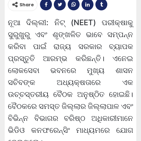
Share
ନୂଆ ଦିଲ୍ଲୀ: ନିଟ୍ (NEET) ପରୀକ୍ଷାକୁ
ସୁରୁଖୁରୁ ଏବଂ ଶୃଙ୍ଖଳିତ ଭାବେ ସମ୍ପନ୍ନ
କରିବା ପାଇଁ ରାଜ୍ୟ ସରକାର ବ୍ୟାପକ
ପ୍ରସ୍ତୁତି ଆରମ୍ଭ କରିଛନ୍ତି। ଏନେଇ
ଲୋକସେବା ଭବନରେ ମୁଖ୍ୟ ଶାସନ
ସଚିବଙ୍କ ଅଧ୍ୟକ୍ଷତାରେ ଏକ
ଉଚ୍ଚସ୍ତରୀୟ ବୈଠକ ଅନୁଷ୍ଠିତ ହୋଇଛି।
ବୈଠକରେ ସମସ୍ତ ଜିଲ୍ଲାର ଜିଲ୍ଲାପାଳ ଏବଂ
ବିଭିନ୍ନ ବିଭାଗର ବରିଷ୍ଠ ଅଧିକାରୀମାନେ
ଭିଡିଓ କନଫରେନ୍ସିଂ ମାଧ୍ୟମରେ ଯୋଗ