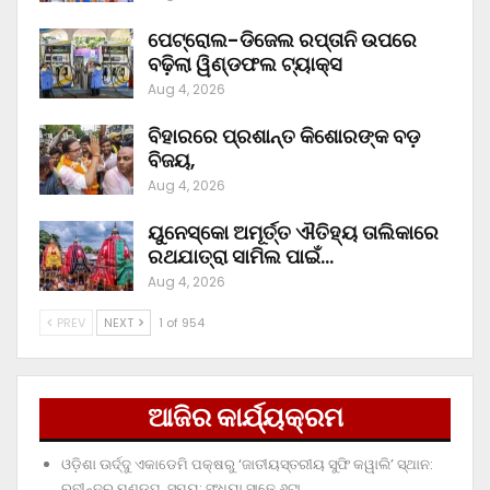
ପେଟ୍ରୋଲ-ଡିଜେଲ ରପ୍ତାନି ଉପରେ
ବଢ଼ିଲା ୱିଣ୍ଡଫଲ ଟ୍ୟାକ୍ସ
Aug 4, 2026
ବିହାରରେ ପ୍ରଶାନ୍ତ କିଶୋରଙ୍କ ବଡ଼
ବିଜୟ,
Aug 4, 2026
ୟୁନେସ୍କୋ ଅମୂର୍ତ୍ତ ଐତିହ୍ୟ ତାଲିକାରେ
ରଥଯାତ୍ରା ସାମିଲ ପାଇଁ…
Aug 4, 2026
PREV
NEXT
1 of 954
ଆଜିର କାର୍ଯ୍ୟକ୍ରମ
ଓଡ଼ିଶା ଊର୍ଦ୍ଦୁ ଏକାଡେମି ପକ୍ଷରୁ ‘ଜାତୀୟସ୍ତରୀୟ ସୁଫି କୱାଲି’ ସ୍ଥାନ:
ରବୀନ୍ଦ୍ର ମଣ୍ଡପ, ସମୟ: ସଂଧ୍ୟା ସାଢ଼େ ୬ଟା