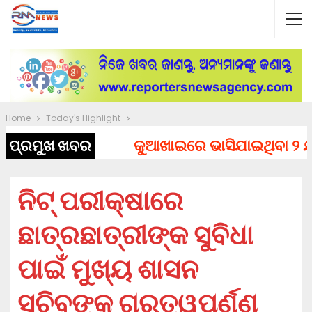
Home
Today's Highlight
ପ୍ରମୁଖ ଖବର
କୁଆଖାଇରେ ଭାସିଯାଇଥିବା ୨ ଯୁବ
ନିଟ୍ ପରୀକ୍ଷାରେ
ଛାତ୍ରଛାତ୍ରୀଙ୍କ ସୁବିଧା
ପାଇଁ ମୁଖ୍ୟ ଶାସନ
ସଚିବଙ୍କ ଗୁରୁତ୍ୱପୂର୍ଣ୍ଣ