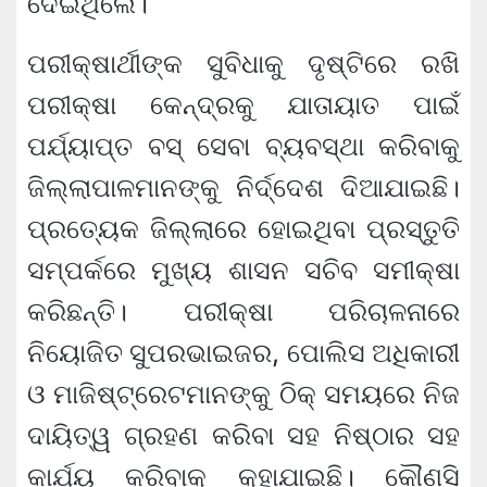
ଦେଇଥିଲେ।
ପରୀକ୍ଷାର୍ଥୀଙ୍କ ସୁବିଧାକୁ ଦୃଷ୍ଟିରେ ରଖି
ପରୀକ୍ଷା କେନ୍ଦ୍ରକୁ ଯାତାୟାତ ପାଇଁ
ପର୍ଯ୍ୟାପ୍ତ ବସ୍ ସେବା ବ୍ୟବସ୍ଥା କରିବାକୁ
ଜିଲ୍ଲାପାଳମାନଙ୍କୁ ନିର୍ଦ୍ଦେଶ ଦିଆଯାଇଛି।
ପ୍ରତ୍ୟେକ ଜିଲ୍ଲାରେ ହୋଇଥିବା ପ୍ରସ୍ତୁତି
ସମ୍ପର୍କରେ ମୁଖ୍ୟ ଶାସନ ସଚିବ ସମୀକ୍ଷା
କରିଛନ୍ତି। ପରୀକ୍ଷା ପରିଚାଳନାରେ
ନିୟୋଜିତ ସୁପରଭାଇଜର, ପୋଲିସ ଅଧିକାରୀ
ଓ ମାଜିଷ୍ଟ୍ରେଟମାନଙ୍କୁ ଠିକ୍ ସମୟରେ ନିଜ
ଦାୟିତ୍ୱ ଗ୍ରହଣ କରିବା ସହ ନିଷ୍ଠାର ସହ
କାର୍ଯ୍ୟ କରିବାକୁ କୁହାଯାଇଛି। କୌଣସି