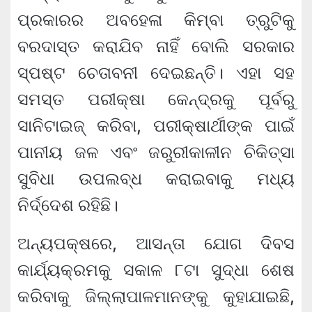
ପ୍ରକାରର ଅବହେଳା କିମ୍ବା ତ୍ରୁଟିକୁ
ବରଦାସ୍ତ କରାଯିବ ନାହିଁ ବୋଲି ସରକାର
ସ୍ପଷ୍ଟ ଚେତାବନୀ ଦେଇଛନ୍ତି। ଏହା ସହ
ସମସ୍ତ ପରୀକ୍ଷା କେନ୍ଦ୍ରକୁ ପୂର୍ବରୁ
ସାନିଟାଇଜ୍ କରିବା, ପରୀକ୍ଷାର୍ଥୀଙ୍କ ପାଇଁ
ପାନୀୟ ଜଳ ଏବଂ ଜରୁରୀକାଳୀନ ଚିକିତ୍ସା
ସୁବିଧା ଉପଲବ୍ଧ କରାଇବାକୁ ମଧ୍ୟ
ନିର୍ଦ୍ଦେଶ ରହିଛି।
ଅନ୍ୟପକ୍ଷରେ, ଆସନ୍ତା ଯୋଗ ଦିବସ
କାର୍ଯ୍ୟକ୍ରମକୁ ସକାଳ ୮ଟା ସୁଦ୍ଧା ଶେଷ
କରିବାକୁ ଜିଲ୍ଲାପାଳମାନଙ୍କୁ କୁହାଯାଇଛି,