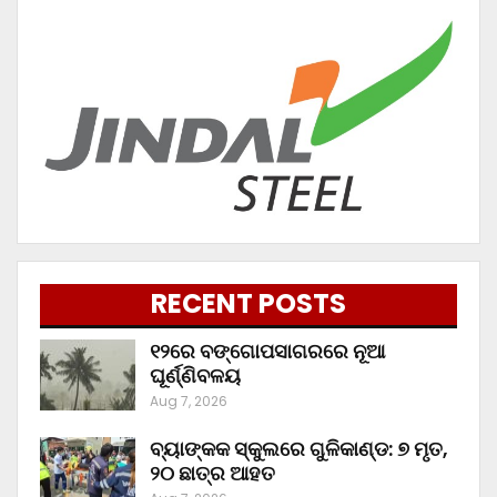
RECENT POSTS
୧୨ରେ ବଙ୍ଗୋପସାଗରରେ ନୂଆ
ଘୂର୍ଣ୍ଣିବଳୟ
Aug 7, 2026
ବ୍ୟାଙ୍କକ ସ୍କୁଲରେ ଗୁଳିକାଣ୍ଡ: ୭ ମୃତ,
୨୦ ଛାତ୍ର ଆହତ