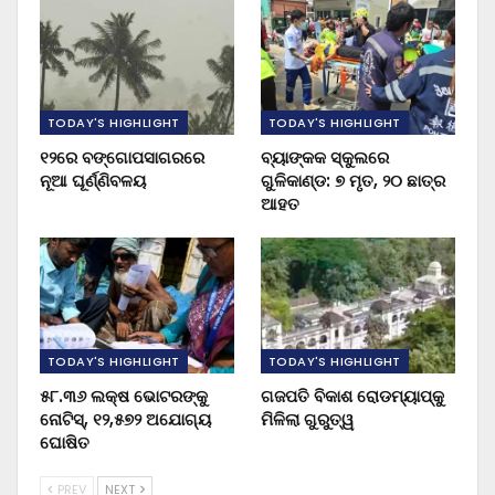
TODAY'S HIGHLIGHT
TODAY'S HIGHLIGHT
୧୨ରେ ବଙ୍ଗୋପସାଗରରେ
ବ୍ୟାଙ୍କକ ସ୍କୁଲରେ
ନୂଆ ଘୂର୍ଣ୍ଣିବଳୟ
ଗୁଳିକାଣ୍ଡ: ୭ ମୃତ, ୨୦ ଛାତ୍ର
ଆହତ
TODAY'S HIGHLIGHT
TODAY'S HIGHLIGHT
୫୮.୩୬ ଲକ୍ଷ ଭୋଟରଙ୍କୁ
ଗଜପତି ବିକାଶ ରୋଡମ୍ୟାପ୍‌କୁ
ନୋଟିସ୍‌, ୧୨,୫୭୨ ଅଯୋଗ୍ୟ
ମିଳିଲା ଗୁରୁତ୍ୱ
ଘୋଷିତ
PREV
NEXT