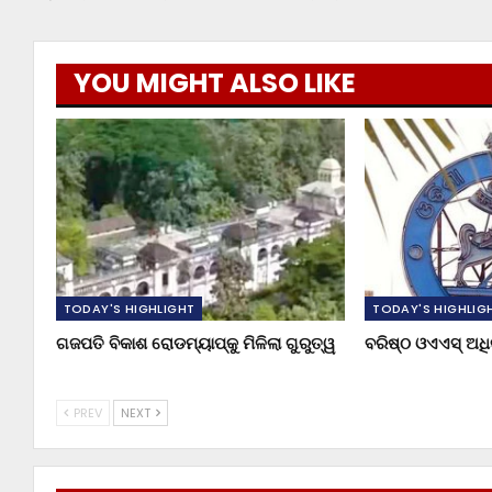
YOU MIGHT ALSO LIKE
TODAY'S HIGHLIGHT
TODAY'S HIGHLIG
ଗଜପତି ବିକାଶ ରୋଡମ୍ୟାପ୍‌କୁ ମିଳିଲା ଗୁରୁତ୍ୱ
ବରିଷ୍ଠ ଓଏଏସ୍‌ ଅ
PREV
NEXT