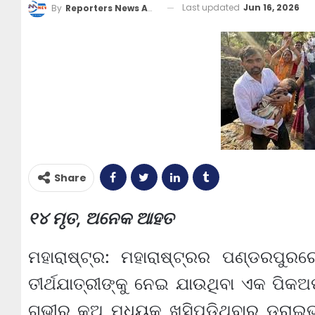
Last updated
Jun 16, 2026
By
Reporters News Agency
Share
୧୪ ମୃତ, ଅନେକ ଆହତ
ମହାରାଷ୍ଟ୍ର: ମହାରାଷ୍ଟ୍ରର ପଣ୍ଡରପୁରର
ତୀର୍ଥଯାତ୍ରୀଙ୍କୁ ନେଇ ଯାଉଥିବା ଏକ ପିକଅପ
ଗଭୀର କୂଅ ମଧ୍ୟକୁ ଖସିପଡ଼ିଥିବାରୁ ଡ୍ରା