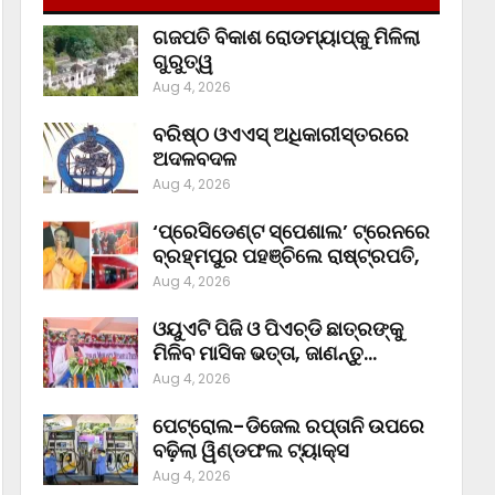
ଗଜପତି ବିକାଶ ରୋଡମ୍ୟାପ୍‌କୁ ମିଳିଲା
ଗୁରୁତ୍ୱ
Aug 4, 2026
ବରିଷ୍ଠ ଓଏଏସ୍‌ ଅଧିକାରୀସ୍ତରରେ
ଅଦଳବଦଳ
Aug 4, 2026
‘ପ୍ରେସିଡେଣ୍ଟ ସ୍ପେଶାଲ’ ଟ୍ରେନରେ
ବ୍ରହ୍ମପୁର ପହଞ୍ଚିଲେ ରାଷ୍ଟ୍ରପତି,
Aug 4, 2026
ଓୟୁଏଟି ପିଜି ଓ ପିଏଚ୍‌ଡି ଛାତ୍ରଙ୍କୁ
ମିଳିବ ମାସିକ ଭତ୍ତା, ଜାଣନ୍ତୁ…
Aug 4, 2026
ପେଟ୍ରୋଲ-ଡିଜେଲ ରପ୍ତାନି ଉପରେ
ବଢ଼ିଲା ୱିଣ୍ଡଫଲ ଟ୍ୟାକ୍ସ
Aug 4, 2026