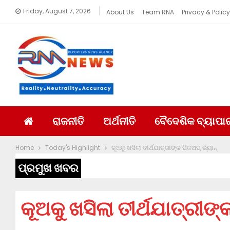
Friday, August 7, 2026
About Us
Team RNA
Privacy & Policy
ରାଜନୀତି
ଅର୍ଥନୀତି
ବୈଦେଶିକ ବ୍ୟାପା
Home
Today's Highlight
କୂଅକୁ ଖସିଲା ତୀର୍ଥଯାତ୍ରୀଙ୍କ ପିକଅପ୍ ଭ୍ୟାନ୍
ପ୍ରମୁଖ ଖବର
କୂଅକୁ ଖସିଲା ତୀର୍ଥଯାତ୍ରୀଙ୍