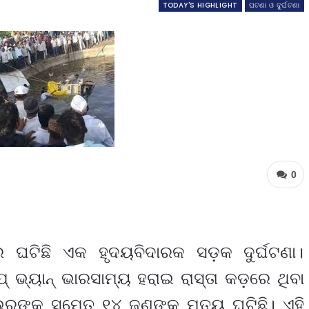
TODAY'S HIGHLIGHT
ଘଟଣା ଓ ଦୁର୍ଘଟଣା
0
େ ଘଟିଛି ଏକ ହୃଦୟବିଦାରକ ସଡ଼କ ଦୁର୍ଘଟଣା।
୍ ଭ୍ୟାନ୍ ଭାରସାମ୍ୟ ହରାଇ ରାସ୍ତା କଡ଼ରେ ଥିବା
ଇଭରଙ୍କ ସମେତ ୧୪ ଜଣଙ୍କ ମୃତ୍ୟୁ ଘଟିଛି। ଏହି