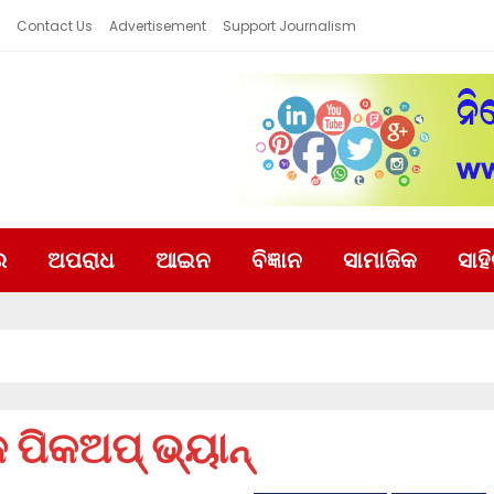
Contact Us
Advertisement
Support Journalism
ର
ଅପରାଧ
ଆଇନ
ବିଜ୍ଞାନ
ସାମାଜିକ
ସାହ
କ ପିକଅପ୍ ଭ୍ୟାନ୍