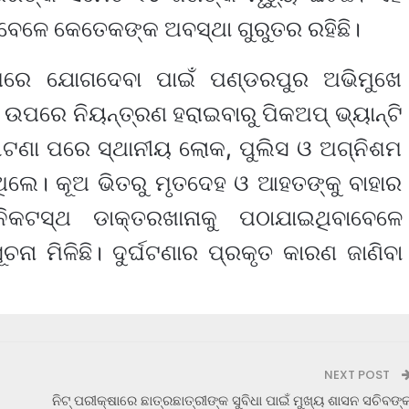
ବେଳେ କେତେକଙ୍କ ଅବସ୍ଥା ଗୁରୁତର ରହିଛି।
ୟକ୍ରମରେ ଯୋଗଦେବା ପାଇଁ ପଣ୍ଡରପୁର ଅଭିମୁଖେ
ଉପରେ ନିୟନ୍ତ୍ରଣ ହରାଇବାରୁ ପିକଅପ୍ ଭ୍ୟାନ୍‌ଟି
 ଘଟଣା ପରେ ସ୍ଥାନୀୟ ଲୋକ, ପୁଲିସ ଓ ଅଗ୍ନିଶମ
ଇଥିଲେ। କୂଅ ଭିତରୁ ମୃତଦେହ ଓ ଆହତଙ୍କୁ ବାହାର
ିକଟସ୍ଥ ଡାକ୍ତରଖାନାକୁ ପଠାଯାଇଥିବାବେଳେ
ନା ମିଳିଛି। ଦୁର୍ଘଟଣାର ପ୍ରକୃତ କାରଣ ଜାଣିବା
NEXT POST
ନିଟ୍ ପରୀକ୍ଷାରେ ଛାତ୍ରଛାତ୍ରୀଙ୍କ ସୁବିଧା ପାଇଁ ମୁଖ୍ୟ ଶାସନ ସଚିବଙ୍