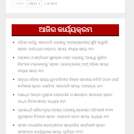
PREV
NEXT
1 of 954
ଆଜିର କାର୍ଯ୍ୟକ୍ରମ
ଓଡ଼ିଶା ଊର୍ଦ୍ଦୁ ଏକାଡେମି ପକ୍ଷରୁ ‘ଜାତୀୟସ୍ତରୀୟ ସୁଫି କୱାଲି’
ସ୍ଥାନ: ରବୀନ୍ଦ୍ର ମଣ୍ଡପ, ସମୟ: ସଂଧ୍ୟା ସାଢ଼େ ୬ଟା
ଅକ୍ଷର ଓ ସମ୍ବିଧାନ ସୁରକ୍ଷା ମଞ୍ଚ ପକ୍ଷରୁ ‘ଆସନ୍ତୁ ଶୁଣିବା
ନିରଂଜନ ଟକ୍‌ଲେଙ୍କୁ’ ସ୍ଥାନ: ପ୍ରେସ୍‌ କ୍ଲବ୍‌ ଅଫ୍‌ ଓଡ଼ିଶା ସମୟ:
ସଂଧ୍ୟା ସାଢ଼େ ୬ଟା
ସମୃଦ୍ଧ ଓଡ଼ିଶା ରାଜ୍ୟ ଯୁବବାହିନୀର ଜିଲ୍ଲା ସ୍ତରୀୟ କମିଟି ଗଠନ ପାଇଁ
କର୍ମଶାଳା ସ୍ଥାନ: ଲୋହିଆ ଏକାଡେମି ସମୟ: ଅପରାହ୍‌ଣ ୪ଟା
ଅଶାନ୍ତ ଆତ୍ମା ପୁସ୍ତକ ଲୋକାର୍ପଣ ଓ ସାରସ୍ବତ ସମାରୋହ ସ୍ଥାନ:
ପାନ୍ଥ ନିବାସ ସମୟ: ସନ୍ଧ୍ୟା ୫ଟା
ପ୍ରଶାନ୍ତି ଚାରିଟେବୁଲ୍‌ ଟ୍ରଷ୍ଟ୍‌ ପକ୍ଷରୁ ଶ୍ରେଷ୍ଠ ଓଡ଼ିଆଣୀ ୨୦୨୨
ପୁରସ୍କାର ବିତରଣ ସ୍ଥାନ: ଜୟଦେବ ଭବନ ସମୟ: ସନ୍ଧ୍ୟା ୬ଟା
ସାଂସଦ ଅପରାଜିତା ଷଡ଼ଙ୍ଗୀଙ୍କ ସାମ୍ବାଦିକ ସମ୍ମିଳନୀ ସ୍ଥାନ:
ସାଂସଦଙ୍କ କାର୍ଯ୍ୟାଳୟ ସମୟ: ପୂର୍ବାହ୍ନ ୧୧ଟା