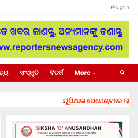
Sign In
ିତ୍ୟ
ସଂସ୍କୃତି
ବିତର୍କ
More
ୟୁପିଆଇ ପେମେଣ୍ଟରେ ଲାଗିପାରେ ଚ