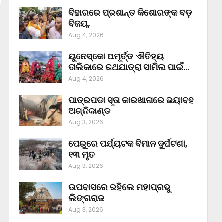
ବିହାରରେ ପ୍ରଶାନ୍ତ କିଶୋରଙ୍କ ବଡ଼
ବିଜୟ,
Aug 4, 2026
ୟୁନେସ୍କୋ ଅମୂର୍ତ୍ତ ଐତିହ୍ୟ
ତାଲିକାରେ ରଥଯାତ୍ରା ସାମିଲ ପାଇଁ…
Aug 4, 2026
ପାତ୍ରପଡା ସୂତା କାରଖାନାରେ ଭୟାବହ
ଅଗ୍ନିକାଣ୍ଡ
Aug 3, 2026
ପେରୁରେ ପର୍ଯ୍ୟଟକ ବିମାନ ଦୁର୍ଘଟଣା,
୧୩ ମୃତ
Aug 3, 2026
ଉପବାସରେ ରହିଲେ ମହାପ୍ରଭୁ
ଲିଙ୍ଗରାଜ
Aug 3, 2026