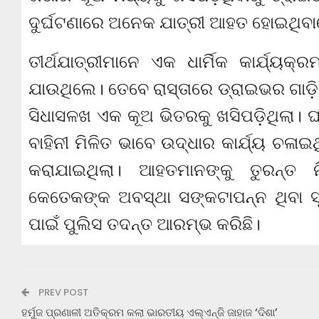
ଦୁର୍ଘଟଣାରେ ଅନେକ ଯାତ୍ରୀ ଆହତ ହୋଇଥିବା
ତୀର୍ଥଯାତ୍ରୀମାନେ ଏକ ଧାର୍ମିକ କାର୍ଯ୍
ଯାଉଥିଲେ। ତେବେ ରାସ୍ତାରେ ଡ୍ରାଇଭର ଗାଡ଼ି 
ସିଧାସଳଖ ଏକ କୂଅ ଭିତରକୁ ଖସିପଡ଼ିଥିଲା।
ବାହିନୀ ମିଳିତ ଭାବେ ଉଦ୍ଧାର କାର୍ଯ୍ୟ ଚଳା
କରାଯାଇଥିଲା। ଆହତମାନଙ୍କୁ ତୁରନ୍ତ ନ
କେତେକଙ୍କ ଅବସ୍ଥା ସଙ୍କଟାପନ୍ନ ଥିବା ସୂଚ
ପାଇଁ ପୁଲିସ ତଦନ୍ତ ଆରମ୍ଭ କରିଛି।
PREV POST
ହର୍ମୁଜ ପ୍ରଣାଳୀ ଅତିକ୍ରମ କଲା ଭାରତୀୟ ଏଲ୍‌ଏନ୍‌ଜି ଜାହାଜ ‘ଦିଶା’