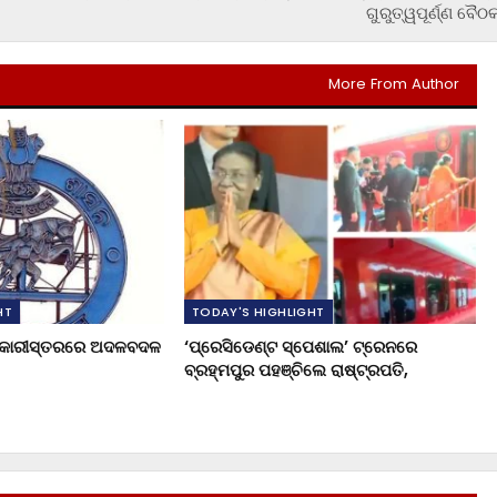
ଗୁରୁତ୍ୱପୂର୍ଣ୍ଣ ବୈଠ
More From Author
HT
TODAY'S HIGHLIGHT
ଧିକାରୀସ୍ତରରେ ଅଦଳବଦଳ
‘ପ୍ରେସିଡେଣ୍ଟ ସ୍ପେଶାଲ’ ଟ୍ରେନରେ
ବ୍ରହ୍ମପୁର ପହଞ୍ଚିଲେ ରାଷ୍ଟ୍ରପତି,