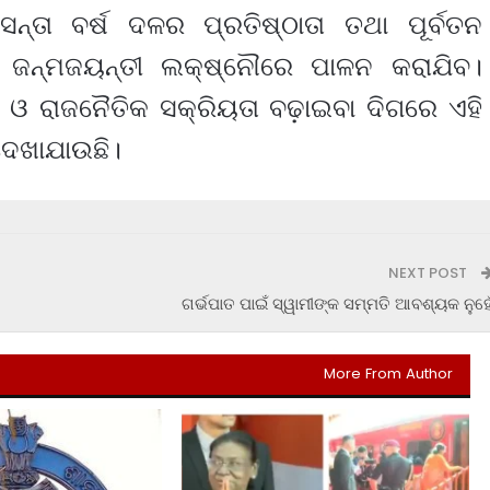
୍ତା ବର୍ଷ ଦଳର ପ୍ରତିଷ୍ଠାତା ତଥା ପୂର୍ବତନ
୍କ ଜନ୍ମଜୟନ୍ତୀ ଲକ୍ଷ୍ନୌରେ ପାଳନ କରାଯିବ।
 ରାଜନୈତିକ ସକ୍ରିୟତା ବଢ଼ାଇବା ଦିଗରେ ଏହି
ଦେଖାଯାଉଛି।
NEXT POST
ଗର୍ଭପାତ ପାଇଁ ସ୍ୱାମୀଙ୍କ ସମ୍ମତି ଆବଶ୍ୟକ ନୁହେ
More From Author