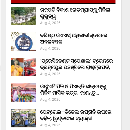
ଗଜପତି ବିକାଶ ରୋଡମ୍ୟାପ୍‌କୁ ମିଳିଲା
ଗୁରୁତ୍ୱ
Aug 4, 2026
ବରିଷ୍ଠ ଓଏଏସ୍‌ ଅଧିକାରୀସ୍ତରରେ
ଅଦଳବଦଳ
Aug 4, 2026
‘ପ୍ରେସିଡେଣ୍ଟ ସ୍ପେଶାଲ’ ଟ୍ରେନରେ
ବ୍ରହ୍ମପୁର ପହଞ୍ଚିଲେ ରାଷ୍ଟ୍ରପତି,
Aug 4, 2026
ଓୟୁଏଟି ପିଜି ଓ ପିଏଚ୍‌ଡି ଛାତ୍ରଙ୍କୁ
ମିଳିବ ମାସିକ ଭତ୍ତା, ଜାଣନ୍ତୁ…
Aug 4, 2026
ପେଟ୍ରୋଲ-ଡିଜେଲ ରପ୍ତାନି ଉପରେ
ବଢ଼ିଲା ୱିଣ୍ଡଫଲ ଟ୍ୟାକ୍ସ
Aug 4, 2026