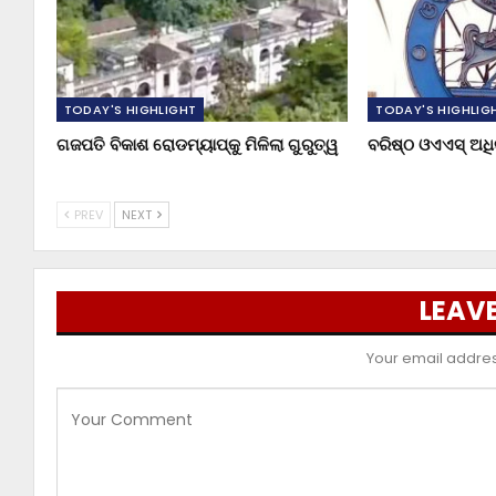
TODAY'S HIGHLIGHT
TODAY'S HIGHLIG
ଗଜପତି ବିକାଶ ରୋଡମ୍ୟାପ୍‌କୁ ମିଳିଲା ଗୁରୁତ୍ୱ
ବରିଷ୍ଠ ଓଏଏସ୍‌ ଅ
PREV
NEXT
LEAVE
Your email address