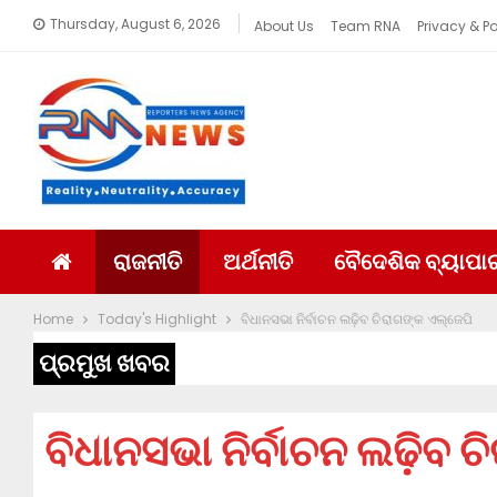
Thursday, August 6, 2026
About Us
Team RNA
Privacy & Po
ରାଜନୀତି
ଅର୍ଥନୀତି
ବୈଦେଶିକ ବ୍ୟାପା
Home
Today's Highlight
ବିଧାନସଭା ନିର୍ବାଚନ ଲଢ଼ିବ ଚିରାଗଙ୍କ ଏଲ୍‌ଜେପି
ପ୍ରମୁଖ ଖବର
ବିଧାନସଭା ନିର୍ବାଚନ ଲଢ଼ିବ ଚ