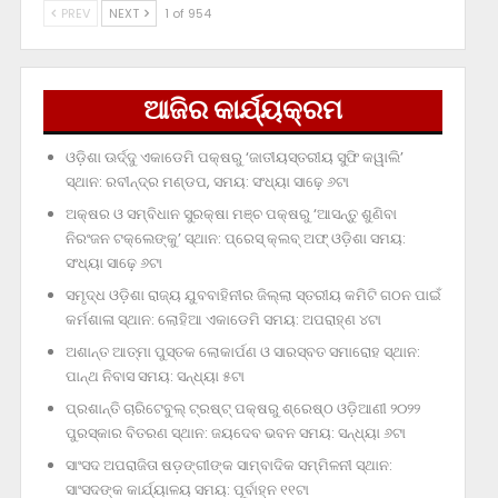
PREV
NEXT
1 of 954
ଆଜିର କାର୍ଯ୍ୟକ୍ରମ
ଓଡ଼ିଶା ଊର୍ଦ୍ଦୁ ଏକାଡେମି ପକ୍ଷରୁ ‘ଜାତୀୟସ୍ତରୀୟ ସୁଫି କୱାଲି’
ସ୍ଥାନ: ରବୀନ୍ଦ୍ର ମଣ୍ଡପ, ସମୟ: ସଂଧ୍ୟା ସାଢ଼େ ୬ଟା
ଅକ୍ଷର ଓ ସମ୍ବିଧାନ ସୁରକ୍ଷା ମଞ୍ଚ ପକ୍ଷରୁ ‘ଆସନ୍ତୁ ଶୁଣିବା
ନିରଂଜନ ଟକ୍‌ଲେଙ୍କୁ’ ସ୍ଥାନ: ପ୍ରେସ୍‌ କ୍ଲବ୍‌ ଅଫ୍‌ ଓଡ଼ିଶା ସମୟ:
ସଂଧ୍ୟା ସାଢ଼େ ୬ଟା
ସମୃଦ୍ଧ ଓଡ଼ିଶା ରାଜ୍ୟ ଯୁବବାହିନୀର ଜିଲ୍ଲା ସ୍ତରୀୟ କମିଟି ଗଠନ ପାଇଁ
କର୍ମଶାଳା ସ୍ଥାନ: ଲୋହିଆ ଏକାଡେମି ସମୟ: ଅପରାହ୍‌ଣ ୪ଟା
ଅଶାନ୍ତ ଆତ୍ମା ପୁସ୍ତକ ଲୋକାର୍ପଣ ଓ ସାରସ୍ବତ ସମାରୋହ ସ୍ଥାନ:
ପାନ୍ଥ ନିବାସ ସମୟ: ସନ୍ଧ୍ୟା ୫ଟା
ପ୍ରଶାନ୍ତି ଚାରିଟେବୁଲ୍‌ ଟ୍ରଷ୍ଟ୍‌ ପକ୍ଷରୁ ଶ୍ରେଷ୍ଠ ଓଡ଼ିଆଣୀ ୨୦୨୨
ପୁରସ୍କାର ବିତରଣ ସ୍ଥାନ: ଜୟଦେବ ଭବନ ସମୟ: ସନ୍ଧ୍ୟା ୬ଟା
ସାଂସଦ ଅପରାଜିତା ଷଡ଼ଙ୍ଗୀଙ୍କ ସାମ୍ବାଦିକ ସମ୍ମିଳନୀ ସ୍ଥାନ:
ସାଂସଦଙ୍କ କାର୍ଯ୍ୟାଳୟ ସମୟ: ପୂର୍ବାହ୍ନ ୧୧ଟା