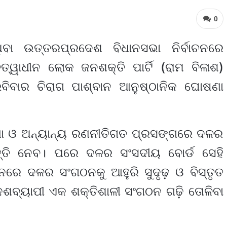
0
ିବା ଉତ୍ତରପ୍ରଦେଶ ବିଧାନସଭା ନିର୍ବାଚନରେ
ୃତ୍ୱାଧୀନ ଲୋକ ଜନଶକ୍ତି ପାର୍ଟି (ରାମ ବିଳାଶ)
 ରବିବାର ଚିରାଗ ପାଶ୍ବାନ ଆନୁଷ୍ଠାନିକ ଘୋଷଣା
ମଣା ଓ ଅନ୍ୟାନ୍ୟ ରଣନୀତିଗତ ପ୍ରସଙ୍ଗରେ ଦଳର
୍ତି ନେବ। ପରେ ଦଳର ସଂସଦୀୟ ବୋର୍ଡ ସେହି
ନରେ ଦଳର ସଂଗଠନକୁ ଆହୁରି ସୁଦୃଢ଼ ଓ ବିସ୍ତୃତ
ଶବ୍ୟାପୀ ଏକ ଶକ୍ତିଶାଳୀ ସଂଗଠନ ଗଢ଼ି ତୋଳିବା