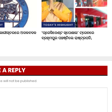
HT
TODAY'S HIGHLIGHT
ଧିକାରୀସ୍ତରରେ ଅଦଳବଦଳ
‘ପ୍ରେସିଡେଣ୍ଟ ସ୍ପେଶାଲ’ ଟ୍ରେନରେ
ବ୍ରହ୍ମପୁର ପହଞ୍ଚିଲେ ରାଷ୍ଟ୍ରପତି,
 A REPLY
 will not be published.