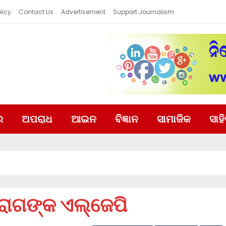
licy
Contact Us
Advertisement
Support Journalism
ର
ଅପରାଧ
ଆଇନ
ବିଜ୍ଞାନ
ସାମାଜିକ
ସାହ
ିରାଗଙ୍କ ଏଲ୍‌ଜେପି