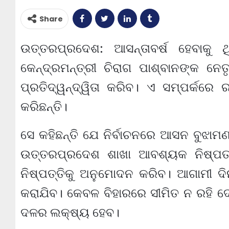
Share
ଉତ୍ତରପ୍ରଦେଶ: ଆସନ୍ତାବର୍ଷ ହେବାକୁ ଥ
କେନ୍ଦ୍ରମନ୍ତ୍ରୀ ଚିରାଗ ପାଶ୍ବାନଙ୍କ ନେତ
ପ୍ରତିଦ୍ୱନ୍ଦ୍ୱିତା କରିବ। ଏ ସମ୍ପର୍କରେ
କରିଛନ୍ତି।
ସେ କହିଛନ୍ତି ଯେ ନିର୍ବାଚନରେ ଆସନ ବୁଝା
ଉତ୍ତରପ୍ରଦେଶ ଶାଖା ଆବଶ୍ୟକ ନିଷ୍ପତ
ନିଷ୍ପତ୍ତିକୁ ଅନୁମୋଦନ କରିବ। ଆଗାମୀ ଦି
କରାଯିବ। କେବଳ ବିହାରରେ ସୀମିତ ନ ରହି ଦେ
ଦଳର ଲକ୍ଷ୍ୟ ହେବ।