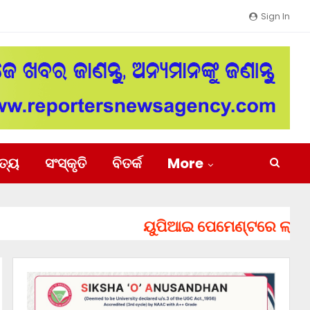
Sign In
ିତ୍ୟ
ସଂସ୍କୃତି
ବିତର୍କ
More
ୟୁପିଆଇ ପେମେଣ୍ଟରେ ଲାଗିପାରେ ଚ