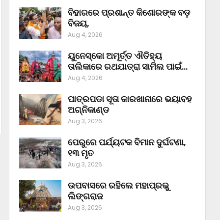
ବିହାରରେ ପ୍ରଶାନ୍ତ କିଶୋରଙ୍କ ବଡ଼
ବିଜୟ,
Aug 4, 2026
ୟୁନେସ୍କୋ ଅମୂର୍ତ୍ତ ଐତିହ୍ୟ
ତାଲିକାରେ ରଥଯାତ୍ରା ସାମିଲ ପାଇଁ…
Aug 4, 2026
ପାତ୍ରପଡା ସୂତା କାରଖାନାରେ ଭୟାବହ
ଅଗ୍ନିକାଣ୍ଡ
Aug 3, 2026
ପେରୁରେ ପର୍ଯ୍ୟଟକ ବିମାନ ଦୁର୍ଘଟଣା,
୧୩ ମୃତ
Aug 3, 2026
ଉପବାସରେ ରହିଲେ ମହାପ୍ରଭୁ
ଲିଙ୍ଗରାଜ
Aug 3, 2026