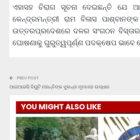
ଏହାସହ ଚିରାଗ ସୂଚନା ଦେଇଛନ୍ତି ଯେ ଆସନ
କେନ୍ଦ୍ରମନ୍ତ୍ରୀ ରାମ ବିଳାସ ପାଶ୍ବାନଙ
ଉତ୍ତରପ୍ରଦେଶରେ ଦଳର ସଂଗଠନ ବିସ୍ତାର ଓ
ଘୋଷଣାକୁ ଗୁରୁତ୍ୱପୂର୍ଣ୍ଣ ପଦକ୍ଷେପ ଭାବେ 
PREV POST
ଆଇଆଇସି ବିୟୁଟି ମହାନ୍ତିଙ୍କ ଝୁଲନ୍ତା ମୃତଦେହ ଉଦ୍ଧାର
YOU MIGHT ALSO LIKE