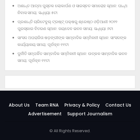
ଅଶାନ୍ତ ଆତ୍ମା ପୁସ୍ତକ ଲୋକାର୍ପଣ ଓ ସାରସ୍ବତ ସମାରୋହ ସ୍ଥାନ: ପାନ୍ଥ
ନିବାସ ସମୟ: ସନ୍ଧ୍ୟା ୫ଟା
ପ୍ରଶାନ୍ତି ଚାରିଟେବୁଲ୍‌ ଟ୍ରଷ୍ଟ୍‌ ପକ୍ଷରୁ ଶ୍ରେଷ୍ଠ ଓଡ଼ିଆଣୀ ୨୦୨୨
ପୁରସ୍କାର ବିତରଣ ସ୍ଥାନ: ଜୟଦେବ ଭବନ ସମୟ: ସନ୍ଧ୍ୟା ୬ଟା
ସାଂସଦ ଅପରାଜିତା ଷଡ଼ଙ୍ଗୀଙ୍କ ସାମ୍ବାଦିକ ସମ୍ମିଳନୀ ସ୍ଥାନ: ସାଂସଦଙ୍କ
କାର୍ଯ୍ୟାଳୟ ସମୟ: ପୂର୍ବାହ୍ନ ୧୧ଟା
ଦୁର୍ନୀତି ସମ୍ପର୍କିତ ସାମ୍ବାଦିକ ସମ୍ମିଳନୀ ସ୍ଥାନ: ଉତ୍କଳ ସାମ୍ବାଦିକ ଭବନ
ସମୟ: ପୂର୍ବାହ୍ନ ୧୧ଟା
About Us
Team RNA
Privacy & Policy
Contact Us
Advertisement
Support Journalism
© All Rights Reserved.