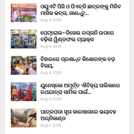
ଓୟୁଏଟି ପିଜି ଓ ପିଏଚ୍‌ଡି ଛାତ୍ରଙ୍କୁ ମିଳିବ
ମାସିକ ଭତ୍ତା, ଜାଣନ୍ତୁ…
Aug 4, 2026
ପେଟ୍ରୋଲ-ଡିଜେଲ ରପ୍ତାନି ଉପରେ
ବଢ଼ିଲା ୱିଣ୍ଡଫଲ ଟ୍ୟାକ୍ସ
Aug 4, 2026
ବିହାରରେ ପ୍ରଶାନ୍ତ କିଶୋରଙ୍କ ବଡ଼
ବିଜୟ,
Aug 4, 2026
ୟୁନେସ୍କୋ ଅମୂର୍ତ୍ତ ଐତିହ୍ୟ ତାଲିକାରେ
ରଥଯାତ୍ରା ସାମିଲ ପାଇଁ…
Aug 4, 2026
ପାତ୍ରପଡା ସୂତା କାରଖାନାରେ ଭୟାବହ
ଅଗ୍ନିକାଣ୍ଡ
Aug 3, 2026