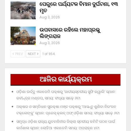
ପେରୁରେ ପର୍ଯ୍ୟଟକ ବିମାନ ଦୁର୍ଘଟଣା, ୧୩
ମୃତ
Aug 3, 2026
ଉପବାସରେ ରହିଲେ ମହାପ୍ରଭୁ
ଲିଙ୍ଗରାଜ
Aug 3, 2026
PREV
NEXT
1 of 954
ଆଜିର କାର୍ଯ୍ୟକ୍ରମ
ଓଡ଼ିଶା ଊର୍ଦ୍ଦୁ ଏକାଡେମି ପକ୍ଷରୁ ‘ଜାତୀୟସ୍ତରୀୟ ସୁଫି କୱାଲି’ ସ୍ଥାନ:
ରବୀନ୍ଦ୍ର ମଣ୍ଡପ, ସମୟ: ସଂଧ୍ୟା ସାଢ଼େ ୬ଟା
ଅକ୍ଷର ଓ ସମ୍ବିଧାନ ସୁରକ୍ଷା ମଞ୍ଚ ପକ୍ଷରୁ ‘ଆସନ୍ତୁ ଶୁଣିବା ନିରଂଜନ
ଟକ୍‌ଲେଙ୍କୁ’ ସ୍ଥାନ: ପ୍ରେସ୍‌ କ୍ଲବ୍‌ ଅଫ୍‌ ଓଡ଼ିଶା ସମୟ: ସଂଧ୍ୟା ସାଢ଼େ ୬ଟା
ସମୃଦ୍ଧ ଓଡ଼ିଶା ରାଜ୍ୟ ଯୁବବାହିନୀର ଜିଲ୍ଲା ସ୍ତରୀୟ କମିଟି ଗଠନ ପାଇଁ
କର୍ମଶାଳା ସ୍ଥାନ: ଲୋହିଆ ଏକାଡେମି ସମୟ: ଅପରାହ୍‌ଣ ୪ଟା