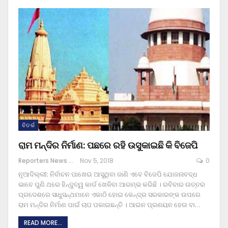
ବିତର୍କ
ରାମ ମନ୍ଦିର ନିର୍ମାଣ: ପଛରେ ରହି ଉସୁକାଇଛି କି ବିଜେପି
Reporters News Agency
Nov 5, 2018
0
ନୂଆଦିଲ୍ଲୀ: ନିର୍ବାଚନ ପାଖେଇ ଆସୁଥିବା ଜାଣି ଏବେ ବିଜେପି ଯୋଜନାବଦ୍ଧ
ଭାବେ ପୁଣି ଥରେ ହିନ୍ଦୁତ୍ୱ କାର୍ଡ ଖେଳିବା ଆରମ୍ଭ କରିଛି । ରବିବାର ଉତ୍ତର
ପ୍ରଦେଶରେ ସାଧୁସନ୍ଥମାନେ ଏକାଠି ହୋଇ କେନ୍ଦ୍ର ସରକାରଙ୍କ ଉପରେ
ରାମ ମନ୍ଦିର ନିର୍ମାଣ ପାଇଁ ଚାପ ପକାଇଛନ୍ତି । ଆଇନ ପ୍ରଣୟନ ହେଉ ବା…
READ MORE...