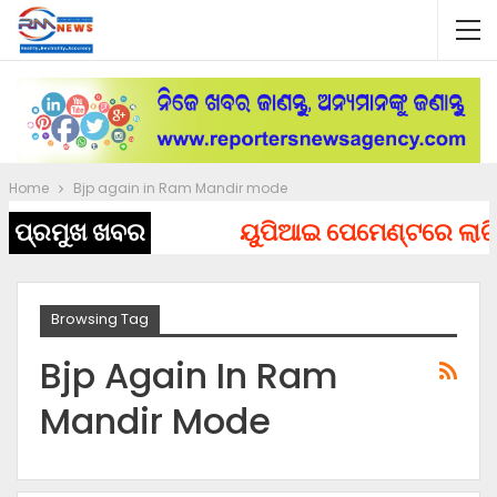
Home
Bjp again in Ram Mandir mode
ପ୍ରମୁଖ ଖବର
ୟୁପିଆଇ ପେମେଣ୍ଟରେ ଲାଗିପାର
Browsing Tag
Bjp Again In Ram
Mandir Mode