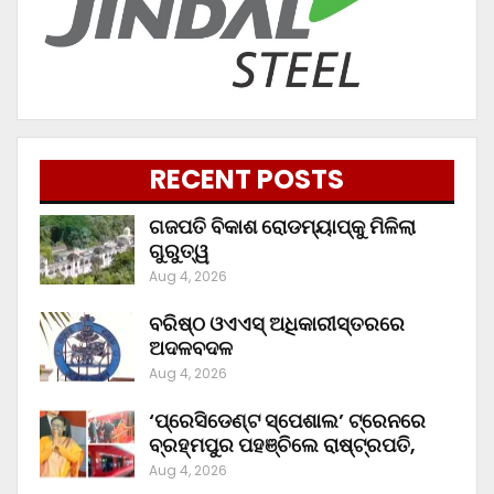
RECENT POSTS
ଗଜପତି ବିକାଶ ରୋଡମ୍ୟାପ୍‌କୁ ମିଳିଲା
ଗୁରୁତ୍ୱ
Aug 4, 2026
ବରିଷ୍ଠ ଓଏଏସ୍‌ ଅଧିକାରୀସ୍ତରରେ
ଅଦଳବଦଳ
Aug 4, 2026
‘ପ୍ରେସିଡେଣ୍ଟ ସ୍ପେଶାଲ’ ଟ୍ରେନରେ
ବ୍ରହ୍ମପୁର ପହଞ୍ଚିଲେ ରାଷ୍ଟ୍ରପତି,
Aug 4, 2026