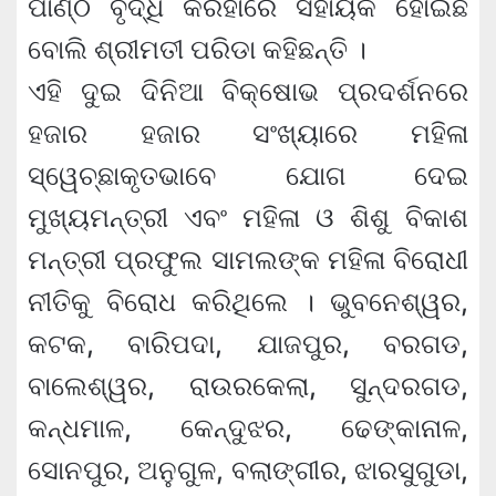
ପାଣ୍ଠି ବୃଦ୍ଧି କରିହାରେ ସହାୟକ ହୋଇଛି
ବୋଲି ଶ୍ରୀମତୀ ପରିଡା କହିଛନ୍ତି ।
ଏହି ଦୁଇ ଦିନିଆ ବିକ୍ଷୋଭ ପ୍ରଦର୍ଶନରେ
ହଜାର ହଜାର ସଂଖ୍ୟାରେ ମହିଳା
ସ୍ୱେଚ୍ଛାକୃତଭାବେ ଯୋଗ ଦେଇ
ମୁଖ୍ୟମନ୍ତ୍ରୀ ଏବଂ ମହିଳା ଓ ଶିଶୁ ବିକାଶ
ମନ୍ତ୍ରୀ ପ୍ରଫୁଲ ସାମଲଙ୍କ ମହିଳା ବିରୋଧୀ
ନୀତିକୁ ବିରୋଧ କରିଥିଲେ । ଭୁବନେଶ୍ୱର,
କଟକ, ବାରିପଦା, ଯାଜପୁର, ବରଗଡ,
ବାଲେଶ୍ୱର, ରାଉରକେଲା, ସୁନ୍ଦରଗଡ,
କନ୍ଧମାଳ, କେନ୍ଦୁଝର, ଢେଙ୍କାନାଳ,
ସୋନପୁର, ଅନୁଗୁଳ, ବଲାଙ୍ଗୀର, ଝାରସୁଗୁଡା,