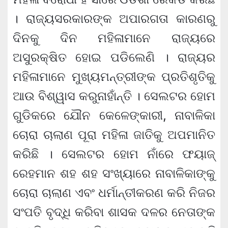
। ରାଜ୍ୟସରକାରଙ୍କ ଅପାରଗତା କାରଣରୁ
ଦିନକୁ ଦିନ ମହିଳାମାନେ ରାଜ୍ୟରେ
ଅସୁରକ୍ଷିତ ହୋଇ ପଡିଲେଣି । ରାଜ୍ୟର
ମହିଳାମାନେ ମୁଖ୍ୟମନ୍ତ୍ରୀଙ୍କ ପ୍ରତିଶୃତିକୁ
ଆଉ ବିଶ୍ୱାସ କରୁନାହାଁନ୍ତି । ସେଲଟର ହୋମ
ଗୁଡିକରେ ଯୌନ କେଳେଙ୍କାରୀ, ନାବାଳିକା
ଚୋରା ଚାଲାଣ ପୂରା ମହିଳା ଜାତିକୁ ଅପମାନିତ
କରିଛି । ସେଲଟର ହୋମ ନାଁରେ ଫୟାଜ୍
ରେହମାନ ଶହ ଶହ ସଂଖ୍ୟାରେ ନାବାଳିକାଙ୍କୁ
ଚୋରା ଚାଲାଣ ଏବଂ ଧର୍ମାନ୍ତୀକରଣ କରି ନିଜର
ସଂପତି ବୃଦ୍ଧି କରିବା ଶାସକ ଦଳର ନେତାଙ୍କ