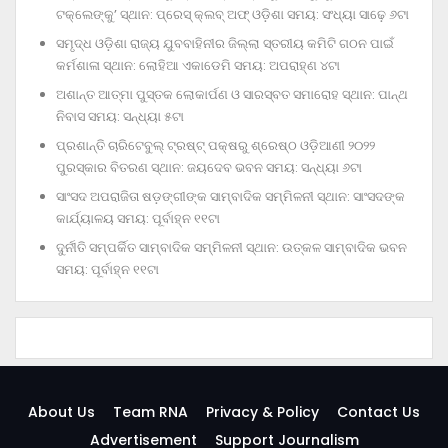
ଟକ୍‌ଲେଙ୍କୁ’ ସ୍ଥାନ: ପ୍ରେସ୍‌ କ୍ଲବ୍‌ ଅଫ୍‌ ଓଡ଼ିଶା ସମୟ: ସଂଧ୍ୟା ସାଢ଼େ ୬ଟା
ସମୃଦ୍ଧ ଓଡ଼ିଶା ରାଜ୍ୟ ଯୁବବାହିନୀର ଜିଲ୍ଲା ସ୍ତରୀୟ କମିଟି ଗଠନ ପାଇଁ
କର୍ମଶାଳା ସ୍ଥାନ: ଲୋହିଆ ଏକାଡେମି ସମୟ: ଅପରାହ୍‌ଣ ୪ଟା
ଅଶାନ୍ତ ଆତ୍ମା ପୁସ୍ତକ ଲୋକାର୍ପଣ ଓ ସାରସ୍ବତ ସମାରୋହ ସ୍ଥାନ: ପାନ୍ଥ
ନିବାସ ସମୟ: ସନ୍ଧ୍ୟା ୫ଟା
ପ୍ରଶାନ୍ତି ଚାରିଟେବୁଲ୍‌ ଟ୍ରଷ୍ଟ୍‌ ପକ୍ଷରୁ ଶ୍ରେଷ୍ଠ ଓଡ଼ିଆଣୀ ୨୦୨୨
ପୁରସ୍କାର ବିତରଣ ସ୍ଥାନ: ଜୟଦେବ ଭବନ ସମୟ: ସନ୍ଧ୍ୟା ୬ଟା
ସାଂସଦ ଅପରାଜିତା ଷଡ଼ଙ୍ଗୀଙ୍କ ସାମ୍ବାଦିକ ସମ୍ମିଳନୀ ସ୍ଥାନ: ସାଂସଦଙ୍କ
କାର୍ଯ୍ୟାଳୟ ସମୟ: ପୂର୍ବାହ୍ନ ୧୧ଟା
ଦୁର୍ନୀତି ସମ୍ପର୍କିତ ସାମ୍ବାଦିକ ସମ୍ମିଳନୀ ସ୍ଥାନ: ଉତ୍କଳ ସାମ୍ବାଦିକ ଭବନ
ସମୟ: ପୂର୍ବାହ୍ନ ୧୧ଟା
About Us
Team RNA
Privacy & Policy
Contact Us
Advertisement
Support Journalism