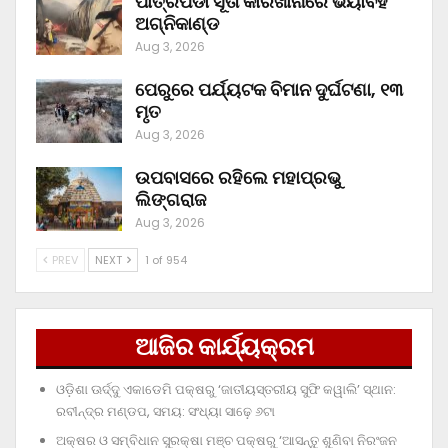
ପାତ୍ରପଡା ସୂତା କାରଖାନାରେ ଭୟାବହ
ଅଗ୍ନିକାଣ୍ଡ
Aug 3, 2026
ପେରୁରେ ପର୍ଯ୍ୟଟକ ବିମାନ ଦୁର୍ଘଟଣା, ୧୩
ମୃତ
Aug 3, 2026
ଉପବାସରେ ରହିଲେ ମହାପ୍ରଭୁ
ଲିଙ୍ଗରାଜ
Aug 3, 2026
PREV
NEXT
1 of 954
ଆଜିର କାର୍ଯ୍ୟକ୍ରମ
ଓଡ଼ିଶା ଊର୍ଦ୍ଦୁ ଏକାଡେମି ପକ୍ଷରୁ ‘ଜାତୀୟସ୍ତରୀୟ ସୁଫି କୱାଲି’ ସ୍ଥାନ:
ରବୀନ୍ଦ୍ର ମଣ୍ଡପ, ସମୟ: ସଂଧ୍ୟା ସାଢ଼େ ୬ଟା
ଅକ୍ଷର ଓ ସମ୍ବିଧାନ ସୁରକ୍ଷା ମଞ୍ଚ ପକ୍ଷରୁ ‘ଆସନ୍ତୁ ଶୁଣିବା ନିରଂଜନ