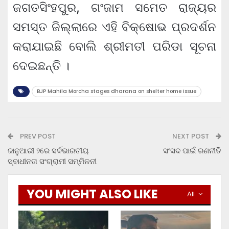
ଜଗତସିଂହପୁର, ଗଂଜାମ ସମେତ ରାଜ୍ୟର
ସମସ୍ତ ଜିଲ୍ଲାରେ ଏହି ବିକ୍ଷୋଭ ପ୍ରଦର୍ଶନ
କରାଯାଇଛି ବୋଲି ଶ୍ରୀମତୀ ପରିଡା ସୂଚନା
ଦେଇଛନ୍ତି ।
BJP Mahila Morcha stages dharana on shelter home issue
PREV POST
NEXT POST
ଜାନୁଆରୀ ୨ରେ ସର୍ବଭାରତୀୟ
ସଂସଦ ପାଇଁ ରଣନୀତି
ସ୍ବାଧୀନତା ସଂଗ୍ରାମୀ ସମ୍ମିଳନୀ
YOU MIGHT ALSO LIKE
All