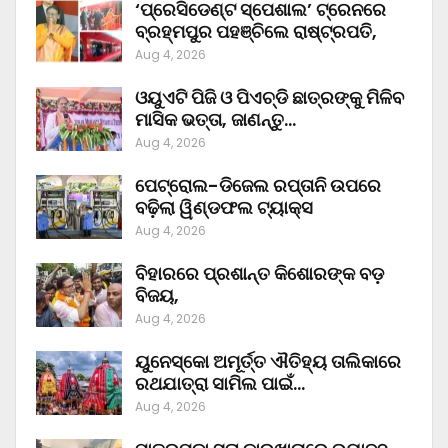
‘ପ୍ରେସିଡେଣ୍ଟ ସ୍ପେଶାଲ’ ଟ୍ରେନରେ
ବ୍ରହ୍ମପୁର ପହଞ୍ଚିଲେ ରାଷ୍ଟ୍ରପତି,
Aug 4, 2026
ଓୟୁଏଟି ପିଜି ଓ ପିଏଚ୍‌ଡି ଛାତ୍ରଙ୍କୁ ମିଳିବ
ମାସିକ ଭତ୍ତା, ଜାଣନ୍ତୁ…
Aug 4, 2026
ପେଟ୍ରୋଲ-ଡିଜେଲ ରପ୍ତାନି ଉପରେ
ବଢ଼ିଲା ୱିଣ୍ଡଫଲ ଟ୍ୟାକ୍ସ
Aug 4, 2026
ବିହାରରେ ପ୍ରଶାନ୍ତ କିଶୋରଙ୍କ ବଡ଼
ବିଜୟ,
Aug 4, 2026
ୟୁନେସ୍କୋ ଅମୂର୍ତ୍ତ ଐତିହ୍ୟ ତାଲିକାରେ
ରଥଯାତ୍ରା ସାମିଲ ପାଇଁ…
Aug 4, 2026