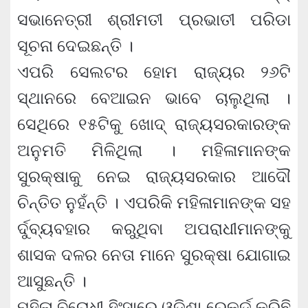
ସଭାନେତ୍ରୀ ଶ୍ରୀମତୀ ପ୍ରଭାତୀ ପରିଡା
ସୂଚନା ଦେଇଛନ୍ତି ।
ଏପରି ସେଲଟର ହୋମ ରାଜ୍ୟର ୨୬ଟି
ସ୍ଥାନରେ ବେଆଇନ ଭାବେ ଚାଲୁଥିଲା ।
ସେଥିରେ ୧୫ଟିକୁ ଖୋଦ୍ ରାଜ୍ୟସରକାରଙ୍କ
ଅନୁମତି ମିଳିଥିଲା । ମହିଳାମାନଙ୍କ
ସୁରକ୍ଷାକୁ ନେଇ ରାଜ୍ୟସରକାର ଆଦୌ
ଚିନ୍ତିତ ନୁହଁନ୍ତି । ଏପରିକି ମହିଳାମାନଙ୍କ ସହ
ର୍ଦୁବ୍ୟବହାର କରୁଥିବା ଅପରାଧୀମାନଙ୍କୁ
ଶାସକ ଦଳର ନେତା ମାନେ ସୁରକ୍ଷା ଯୋଗାଇ
ଆସୁଛନ୍ତି ।
ମହିଳା ବିରୋଧୀ ହିଂସାରେ ଓଡିଶା ରେକର୍ଡ କରିଛି