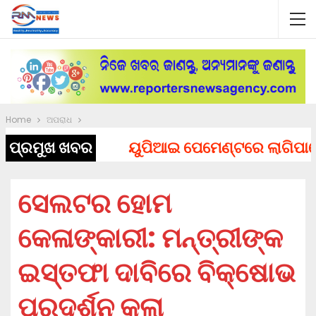
Home
ଅପରାଧ
ପ୍ରମୁଖ ଖବର
ୟୁପିଆଇ ପେମେଣ୍ଟରେ ଲାଗିପାରେ ଚା
ସେଲଟର ହୋମ
କେଳାଙ୍କାରୀ: ମନ୍ତ୍ରୀଙ୍କ
ଇସ୍ତଫା ଦାବିରେ ବିକ୍ଷୋଭ
ପ୍ରଦର୍ଶନ କଲା