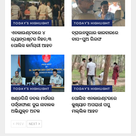
TODAY'S HIGHLIGHT
TODAY'S HIGHLIGHT
ଏନକାଉଣ୍ଟରରେ ୪
ବ୍ରାଉନସୁଗାର କାରବାରରେ
ଗ୍ୟାଙ୍ଗଷ୍ଟର ନିହତ,୩
ବାପ–ପୁଅ ଗିରଫ
ପୋଲିସ କର୍ମଚାରୀ ଆହତ
TODAY'S HIGHLIGHT
TODAY'S HIGHLIGHT
ଖଣ୍ଡଗିରି ଡବଲ ମର୍ଡରର
ପୋଲିସ ଏନକାଉଣ୍ଟରରେ
ପର୍ଦ୍ଦାଫାଶ: ଦୁଇ ନାବାଳକ
କୁଖ୍ୟାତ ଅପରାଧୀ ପପୁ
ଅଭିଯୁକ୍ତ ଅଟକ
ମଲ୍ଲିକ ଆହତ
PREV
NEXT