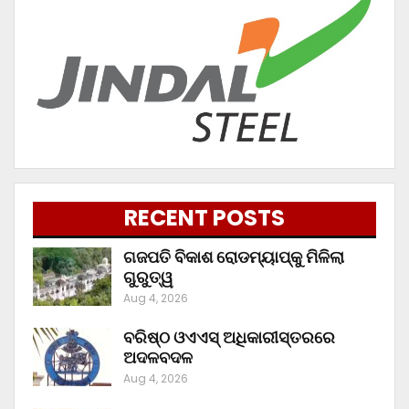
RECENT POSTS
ଗଜପତି ବିକାଶ ରୋଡମ୍ୟାପ୍‌କୁ ମିଳିଲା
ଗୁରୁତ୍ୱ
Aug 4, 2026
ବରିଷ୍ଠ ଓଏଏସ୍‌ ଅଧିକାରୀସ୍ତରରେ
ଅଦଳବଦଳ
Aug 4, 2026