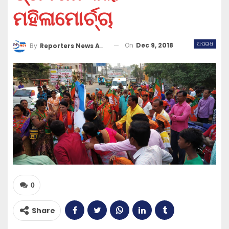
ମହିଳାମୋର୍ଚ୍ଚା
ଅପରାଧ
On
Dec 9, 2018
By
Reporters News Agency
0
Share