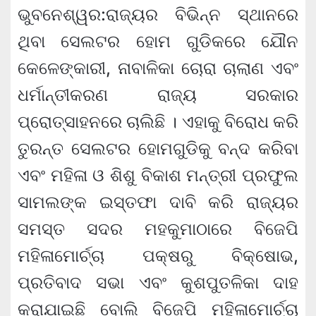
ଭୁବନେଶ୍ୱର:ରାଜ୍ୟର ବିଭିନ୍ନ ସ୍ଥାନରେ
ଥିବା ସେଲଟର ହୋମ ଗୁଡିକରେ ଯୌନ
କେଳେଙ୍କାରୀ, ନାବାଳିକା ଚୋରା ଚାଲାଣ ଏବଂ
ଧର୍ମାନ୍ତୀକରଣ ରାଜ୍ୟ ସରକାର
ପ୍ରୋତ୍ସାହନରେ ଚାଲିଛି । ଏହାକୁ ବିରୋଧ କରି
ତୁରନ୍ତ ସେଲଟର ହୋମଗୁଡିକୁ ବନ୍ଦ କରିବା
ଏବଂ ମହିଳା ଓ ଶିଶୁ ବିକାଶ ମନ୍ତ୍ରୀ ପ୍ରଫୁଲ
ସାମଲଙ୍କ ଇସ୍ତଫା ଦାବି କରି ରାଜ୍ୟର
ସମସ୍ତ ସଦର ମହକୁମାଠାରେ ବିଜେପି
ମହିଳାମୋର୍ଚ୍ଚା ପକ୍ଷରୁ ବିକ୍ଷୋଭ,
ପ୍ରତିବାଦ ସଭା ଏବଂ କୁଶପୁତଳିକା ଦାହ
କରାଯାଇଛି ବୋଲି ବିଜେପି ମହିଳାମୋର୍ଚ୍ଚା