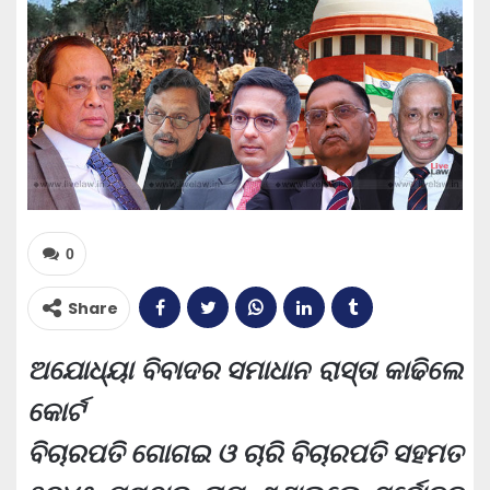
0
Share
ଅଯୋଧ୍ୟା ବିବାଦର ସମାଧାନ ରାସ୍ତା କାଢିଲେ
କୋର୍ଟ
ବିଚାରପତି ଗୋଗଇ ଓ ଚାରି ବିଚାରପତି ସହମତ