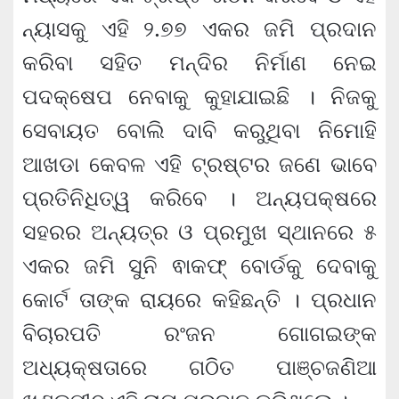
ନ୍ୟାସକୁ ଏହି ୨.୭୭ ଏକର ଜମି ପ୍ରଦାନ
କରିବା ସହିତ ମନ୍ଦିର ନିର୍ମାଣ ନେଇ
ପଦକ୍ଷେପ ନେବାକୁ କୁହାଯାଇଛି । ନିଜକୁ
ସେବାୟତ ବୋଲି ଦାବି କରୁଥିବା ନିମୋହି
ଆଖଡା କେବଳ ଏହି ଟ୍ରଷ୍ଟର ଜଣେ ଭାବେ
ପ୍ରତିନିଧିତ୍ୱ କରିବେ । ଅନ୍ୟପକ୍ଷରେ
ସହରର ଅନ୍ୟତ୍ର ଓ ପ୍ରମୁଖ ସ୍ଥାନରେ ୫
ଏକର ଜମି ସୁନି ଵାକଫ୍‍ ବୋର୍ଡକୁ ଦେବାକୁ
କୋର୍ଟ ତାଙ୍କ ରାୟରେ କହିଛନ୍ତି । ପ୍ରଧାନ
ବିଚାରପତି ରଂଜନ ଗୋଗଇଙ୍କ
ଅଧ୍ୟକ୍ଷତାରେ ଗଠିତ ପାଞ୍ଚଜଣିଆ