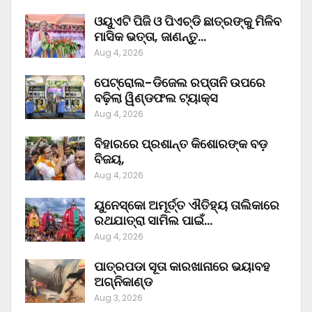
ଓୟୁଏଟି ପିଜି ଓ ପିଏଚ୍‌ଡି ଛାତ୍ରଙ୍କୁ ମିଳିବ
ମାସିକ ଭତ୍ତା, ଜାଣନ୍ତୁ…
Aug 4, 2026
ପେଟ୍ରୋଲ-ଡିଜେଲ ରପ୍ତାନି ଉପରେ
ବଢ଼ିଲା ୱିଣ୍ଡଫଲ ଟ୍ୟାକ୍ସ
Aug 4, 2026
ବିହାରରେ ପ୍ରଶାନ୍ତ କିଶୋରଙ୍କ ବଡ଼
ବିଜୟ,
Aug 4, 2026
ୟୁନେସ୍କୋ ଅମୂର୍ତ୍ତ ଐତିହ୍ୟ ତାଲିକାରେ
ରଥଯାତ୍ରା ସାମିଲ ପାଇଁ…
Aug 4, 2026
ପାତ୍ରପଡା ସୂତା କାରଖାନାରେ ଭୟାବହ
ଅଗ୍ନିକାଣ୍ଡ
Aug 3, 2026