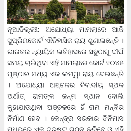
ନୂଆଦିଲ୍ଲୀ: ଅଯୋଧ୍ୟା ମାମଲାରେ ଆଜି
ସୁପ୍ରିମକୋର୍ଟ ଐତିହାସିକ ରାୟ ଶୁଣାଇଛନ୍ତି ।
ଭାରତର ନ୍ୟାୟିକ ଇତିହାସରେ ସବୁଠାରୁ ଦୀର୍ଘ
ସମୟ ଚାଲିଥିବା ଏହି ମାମଲାରେ କୋର୍ଟ ୧୦୪୫
ପୃଷ୍ଠାର ମଧ୍ୟ ଏକ ଲମ୍ୱା ରାୟ ଦେଇଛନ୍ତି
। ଅଯୋଧ୍ୟା ଅଞ୍ଚଳର ବିବାଦୀୟ ସ୍ଥଳ
ଅର୍ଥାତ୍‍ ରାମଙ୍କ ଜନ୍ମ ସ୍ଥାନ ବୋଲି
କୁହାଯାଉଥିବା ଅଞ୍ଚଳରେ ହିଁ ରାମ ମନ୍ଦିର
ନିର୍ମାଣ ହେବ । କେନ୍ଦ୍ର ସରକାର ତିନିମାସ
ମଧ୍ୟରେ ଏକ ଟ୍ରଷ୍ଟ ଗଠନ କରିବେ ଓ ଏହି