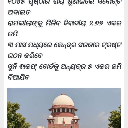
୧୦୪୫ ପୃଷ୍ଠାର ରାୟ ଶୁଣାଇଲେ ସର୍ବୋଚ୍ଚ
ଅଦାଲତ
ରାମଲୀଲାଙ୍କୁ ମିଳିବ ବିବାଦୀୟ ୨.୭୭ ଏକର
ଜମି
୩ ମାସ ମଧ୍ୟରେ କେନ୍ଦ୍ର ସରକାର ଟ୍ରଷ୍ଟ
ଗଠନ କରିବେ
ସୁନି ଵାକଫ୍‍ ବୋର୍ଡକୁ ଅନ୍ୟତ୍ର ୫ ଏକର ଜମି
ଦିଆଯିବ