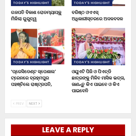
TODAY'S HIGHLIGHT
TODAY'S HIGHLIGHT
ଗଜପତି ବିକାଶ ରୋଡମ୍ୟାପ୍‌କୁ
ବରିଷ୍ଠ ଓଏଏସ୍‌
ମିଳିଲା ଗୁରୁତ୍ୱ
ଅଧିକାରୀସ୍ତରରେ ଅଦଳବଦଳ
TODAY'S HIGHLIGHT
TODAY'S HIGHLIGHT
‘ପ୍ରେସିଡେଣ୍ଟ ସ୍ପେଶାଲ’
ଓୟୁଏଟି ପିଜି ଓ ପିଏଚ୍‌ଡି
ଟ୍ରେନରେ ବ୍ରହ୍ମପୁର
ଛାତ୍ରଙ୍କୁ ମିଳିବ ମାସିକ ଭତ୍ତା,
ପହଞ୍ଚିଲେ ରାଷ୍ଟ୍ରପତି,
ଜାଣନ୍ତୁ କିଏ ପାଇବେ ଓ କିଏ
ପାଇବେନି
PREV
NEXT
LEAVE A REPLY