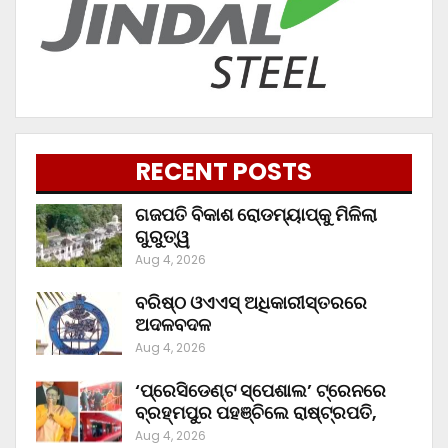
RECENT POSTS
ଗଜପତି ବିକାଶ ରୋଡମ୍ୟାପ୍‌କୁ ମିଳିଲା
ଗୁରୁତ୍ୱ
Aug 4, 2026
ବରିଷ୍ଠ ଓଏଏସ୍‌ ଅଧିକାରୀସ୍ତରରେ
ଅଦଳବଦଳ
Aug 4, 2026
‘ପ୍ରେସିଡେଣ୍ଟ ସ୍ପେଶାଲ’ ଟ୍ରେନରେ
ବ୍ରହ୍ମପୁର ପହଞ୍ଚିଲେ ରାଷ୍ଟ୍ରପତି,
Aug 4, 2026