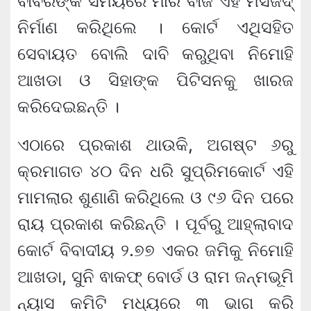
ବାବରଙ୍କ ସମୟରେ ମୀର ବାଜି ଏହି ମସଜିଦ୍‍
ନିର୍ମାଣ କରିଥିଲେ । କୋର୍ଟ ଏଥିସହିତ
ସେବାୟତ ବୋଲି ଦାବି କରୁଥିବା ନିମୋହି
ଆଖଡା ଓ ସିହାଙ୍କ ପିଟିସନକୁ ଖାରଜ
କରିଦେଇଛନ୍ତି ।
ଏଠାରେ ପ୍ରକାଶ ଥାଉକି, ଅଗଷ୍ଟ ୬ରୁ
କ୍ରମାଗତ ୪୦ ଦିନ ଧରି ସୁପ୍ରିମକୋର୍ଟ ଏହି
ମାମଲାର ଶୁଣାଣି କରିଥିଲେ ଓ ୯୬ ଦିନ ପରେ
ରାୟ ପ୍ରକାଶ କରିଛନ୍ତି । ପୂର୍ବରୁ ଆହ୍ଲାବାଦ
କୋର୍ଟ ବିବାଦୀୟ ୨.୭୭ ଏକର ଜମିକୁ ନିମୋହି
ଆଖଡା, ସୁନି ଵାକଫ୍‍ ବୋର୍ଡ ଓ ରାମ ଜନ୍ମଭୂମି
ନ୍ୟାସ କମିଟି ମଧ୍ୟରେ ୩ ଭାଗ କରି