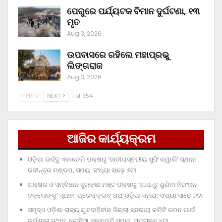
ପେରୁରେ ପର୍ଯ୍ୟଟକ ବିମାନ ଦୁର୍ଘଟଣା, ୧୩
ମୃତ
Aug 3, 2026
ଉପବାସରେ ରହିଲେ ମହାପ୍ରଭୁ
ଲିଙ୍ଗରାଜ
Aug 3, 2026
PREV
NEXT
1 of 954
ଆଜିର କାର୍ଯ୍ୟକ୍ରମ
ଓଡ଼ିଶା ଊର୍ଦ୍ଦୁ ଏକାଡେମି ପକ୍ଷରୁ ‘ଜାତୀୟସ୍ତରୀୟ ସୁଫି କୱାଲି’ ସ୍ଥାନ:
ରବୀନ୍ଦ୍ର ମଣ୍ଡପ, ସମୟ: ସଂଧ୍ୟା ସାଢ଼େ ୬ଟା
ଅକ୍ଷର ଓ ସମ୍ବିଧାନ ସୁରକ୍ଷା ମଞ୍ଚ ପକ୍ଷରୁ ‘ଆସନ୍ତୁ ଶୁଣିବା ନିରଂଜନ
ଟକ୍‌ଲେଙ୍କୁ’ ସ୍ଥାନ: ପ୍ରେସ୍‌ କ୍ଲବ୍‌ ଅଫ୍‌ ଓଡ଼ିଶା ସମୟ: ସଂଧ୍ୟା ସାଢ଼େ ୬ଟା
ସମୃଦ୍ଧ ଓଡ଼ିଶା ରାଜ୍ୟ ଯୁବବାହିନୀର ଜିଲ୍ଲା ସ୍ତରୀୟ କମିଟି ଗଠନ ପାଇଁ
କର୍ମଶାଳା ସ୍ଥାନ: ଲୋହିଆ ଏକାଡେମି ସମୟ: ଅପରାହ୍‌ଣ ୪ଟା