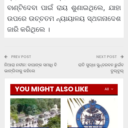
ବାଣ୍ଟିଦେବା ପାଇଁ ରାୟ ଶୁଣାଇଥିଲେ, ଯାହା
ଉପରେ ଉଚ୍ଚତମ ନ୍ୟାୟାଳୟ ସ୍ଥଗନାଦେଶ
ଜାରି କରିଥିଲେ ।
PREV POST
NEXT POST
ନିଆରା ନବୀନ: ବାପାଙ୍କ ସମାଧି ବି
ରାତି ସୁଦ୍ଧା ସୁନ୍ଦରବନ ଛୁଇଁବ
ଭାଙ୍ଗିବାକୁ କହିଲେ
ବୁଲ୍‍ବୁଲ୍‍
YOU MIGHT ALSO LIKE
All