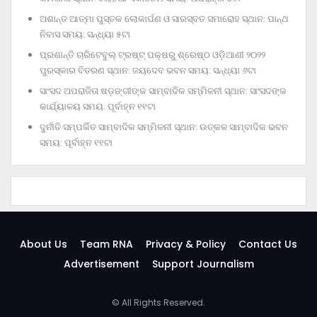
ଅଶାନ୍ତ ଆତ୍ମା ପୁସ୍ତକ ଲୋକାର୍ପଣ ଓ ସାରସ୍ବତ ସମାରୋହ ସ୍ଥାନ: ପାନ୍ଥ
ନିବାସ ସମୟ: ସନ୍ଧ୍ୟା ୫ଟା
ପ୍ରଶାନ୍ତି ଚାରିଟେବୁଲ୍‌ ଟ୍ରଷ୍ଟ୍‌ ପକ୍ଷରୁ ଶ୍ରେଷ୍ଠ ଓଡ଼ିଆଣୀ ୨୦୨୨
ପୁରସ୍କାର ବିତରଣ ସ୍ଥାନ: ଜୟଦେବ ଭବନ ସମୟ: ସନ୍ଧ୍ୟା ୬ଟା
ସାଂସଦ ଅପରାଜିତା ଷଡ଼ଙ୍ଗୀଙ୍କ ସାମ୍ବାଦିକ ସମ୍ମିଳନୀ ସ୍ଥାନ: ସାଂସଦଙ୍କ
କାର୍ଯ୍ୟାଳୟ ସମୟ: ପୂର୍ବାହ୍ନ ୧୧ଟା
ଦୁର୍ନୀତି ସମ୍ପର୍କିତ ସାମ୍ବାଦିକ ସମ୍ମିଳନୀ ସ୍ଥାନ: ଉତ୍କଳ ସାମ୍ବାଦିକ ଭବନ
ସମୟ: ପୂର୍ବାହ୍ନ ୧୧ଟା
About Us
Team RNA
Privacy & Policy
Contact Us
Advertisement
Support Journalism
© All Rights Reserved.