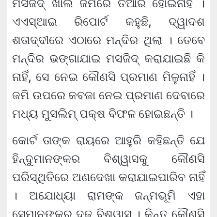
ମସଜିଦ୍‍ ଖାଲି ଜମିରେ ତିଆରି ହୋଇନାହିଁ ।
ଏଏସ୍‍ଆଇ ରିପୋର୍ଟ କହୁଛି, ଦ୍ୱାଦଶ
ଶତାଦ୍ଦୀରେ ଏଠାରେ ମନ୍ଦିର ଥିଲା । ତେବେ
ମନ୍ଦିର ଭଙ୍ଗାଯାଇ ମସଜିଦ୍‍ କରାଯାଇଛି କି
ନାହିଁ, ସେ ନେଇ କୌଣସି ପ୍ରମାଣ ମିଳୁନାହିଁ ।
ଜମି ଉପରେ କବଜା ନେଇ ପ୍ରମାଣ ଦେବାରେ
ମଧ୍ୟ ମୁସଲିମ୍‍ ପକ୍ଷ ବିଫଳ ହୋଇଛନ୍ତି ।
କୋର୍ଟ ତାଙ୍କ ରାୟରେ ଆହୁରି କହିଛନ୍ତି ଯେ
ହିନ୍ଦୁମାନଙ୍କର ବିଶ୍ୱାସକୁ କୌଣସି
ପରିସ୍ଥିତିରେ ଅଣଦେଖା କରାଯାଇପାରିବ ନାହିଁ
। ଅଯୋଧ୍ୟା ରାମଙ୍କ ଜନ୍ମଭୂମି ଏହା
ସେମାନଙ୍କର ଦୃଢ ବିଶ୍ୱାସ । କିନ୍ତୁ କୌଣସି