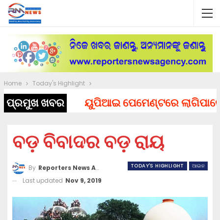
Home
Today's Highlight
ପ୍ରମୁଖ ଖବର
ୟୁପିଆଇ ପେମେଣ୍ଟରେ ଲାଗିପାରେ ଚାର୍
ବଡ଼ ବିବାଦର ବଡ଼ ରାୟ
TODAY'S HIGHLIGHT
ଆଇନ
By
Reporters News Agency
Last updated
Nov 9, 2019