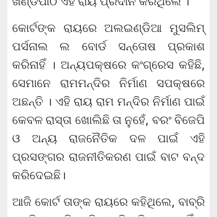
ଖଣ୍ଡପୀଠ ଏହି ରାୟ ପ୍ରଦାନ କରିଥିଲେ ।
କୋର୍ଟଙ୍କ ରାୟରେ ଅଲଇଣ୍ଡିଆ ମୁସଲିମ୍‍
ପର୍ସନାଲ ଲ ବୋର୍ଡ ସନ୍ତୋଷ ପ୍ରକାଶ
କରିନାହିଁ । ଅନ୍ୟପକ୍ଷରେ କଂଗ୍ରେସ କହିଛି,
ସେମାନେ ରାମମନ୍ଦିର ନିର୍ମାଣ ସପକ୍ଷରେ
ଅଛନ୍ତି । ଏହି ରାୟ ରାମ ମନ୍ଦିର ନିର୍ମାଣ ପାଇଁ
କେବଳ ରାସ୍ତା ଖୋଲିଛି ତା ନୁହେଁ, ବରଂ ବିଜେପି
ଓ ଅନ୍ୟ ରାଜନୈତିକ ଦଳ ପାଇଁ ଏହି
ପ୍ରସଙ୍ଗର ରାଜନୀତିକରଣ ପାଇଁ ବାଟ ବନ୍ଦ
କରିଦେଇଛି।
ଆଜି କୋର୍ଟ ତାଙ୍କ ରାୟରେ କହିଥିଲେ, ବାବ୍ରି