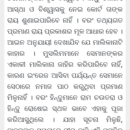
ଆସ୍ଥା ଓ ବିଶ୍ୱାସକୁ ନେଇ କୋର୍ଟ ତାଙ୍କ
ରାୟ ଶୁଣାଇପାରିବେ ନାହିଁ । ବରଂ ତଥ୍ୟଗତ
ପ୍ରମାଣ ରାୟ ପ୍ରକାଶର ମୂଳ ଆଧାର ହେବ ।
ଆଇନ ଅନୁଯାୟୀ ଦେଖାଯିବ ଯେ ମାଲିକାନାଟି
କାହାର । ମୁସଲିମମାନେ ସେମାନଙ୍କର
ଏକାକୀ ମାଲିକାନା ଜାହିର କରିପାରିବେ ନାହିଁ,
କାରଣ ଇଂରେଜ ଆସିବା ପର୍ଯ୍ୟନ୍ତ ସେମାନେ
ସେଠାରେ ନମାଜ ପାଠ କରୁଥିବା ପ୍ରମାଣ
ମିଳୁନାହିଁ । ବରଂ ହିନ୍ଦୁମାନେ ରାମ ଚଉତରା ଓ
ହିନ୍ଦୁ ରୋଷେଇ ସ୍ଥଳ ଭାବେ ଏହାକୁ ପୂଜା
କରିଆସୁଥିଲେ । ଯାହା ସୂଚନା ମିଳୁଛି,