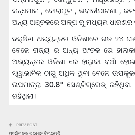
କନ୍ଧମାଳ , କୋରାପୁଟ , ଭବାନୀପାଟଣା , କ
ଅନ୍ୟ ଅଞ୍ଚଳରେ ଅଳ୍ପ ରୁ ମଧ୍ୟମ ଧାରଣର କୁ
ଦକ୍ଷିଣ ଅଭ୍ୟନ୍ତର ଓଡିଶାରେ ଗତ ୨୪ ଘଣ୍
ବେଳେ ରାଜ୍ୟ ର ଅନ୍ୟ ଅଂଚଳ ରେ ହାଲକାର
ଅଭ୍ୟନ୍ତର ଓଡିଶା ରେ ହାଲୁକା ବର୍ଷା ହୋଇ
ସ୍ୱାଭାବିକ ଠାରୁ ଅଧିକ ଥିବା ବେଳେ ଉପକୂଳର
ତାପମାତ୍ରା 30.8° ସେଣ୍ଟିଗ୍ରେଡ୍ ରହିଥିବ
ରହିଥିଲା।
PREV POST
ଓହରିଗଲେ ପ୍ରଧାନ ବିଚାରପତି