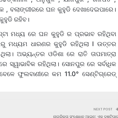
ଟକ , ବଲାଙ୍ଗୀରରେ ଘନ କୁହୁଡି ଦେଖାଦେଇପାରେ।
ହୁଡି ରହିବ।
ଟା ମଧ୍ୟ ରେ ଘନ କୁହୁଡି ର ପ୍ରଭାବ ରହିଥିବା
ୁ ମଧ୍ୟମ ଧାରଣର କୁହୁଡି ରହିଥିଲା l ଉତ୍ତର
ଥିଲା। ଅଭ୍ୟନ୍ତର ଓଡିଶା ରେ ରାତି ତାପମାତ୍ରା
େ ସ୍ୱାଭାବିକ ରହିଥିଲା। ସୋନପୁର ରେ ସର୍ବାଧିକ
ା ବେଳେ ଫୁଲବାଣୀରେ କମ 11.0° ସେଣ୍ଟିଗ୍ରେଡ୍
NEXT POST
ନାଗରିକତା ସଂଶୋଧନ ଆଇନ: ଏକ ଦୃଷ୍ଟିପା