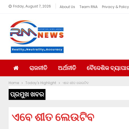
Friday, August 7, 2026
About Us
Team RNA
Privacy & Policy
ରାଜନୀତି
ଅର୍ଥନୀତି
ବୈଦେଶିକ ବ୍ୟାପା
Home
Today's Highlight
ଏବେ ଶୀତ ଲେଉଟିବ
ପ୍ରମୁଖ ଖବର
ଏବେ ଶୀତ ଲେଉଟିବ