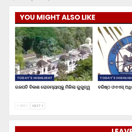
YOU MIGHT ALSO LIKE
TODAY'S HIGHLIGHT
TODAY'S HIGHLIG
ଗଜପତି ବିକାଶ ରୋଡମ୍ୟାପ୍‌କୁ ମିଳିଲା ଗୁରୁତ୍ୱ
ବରିଷ୍ଠ ଓଏଏସ୍‌ ଅ
PREV
NEXT
LEAVE