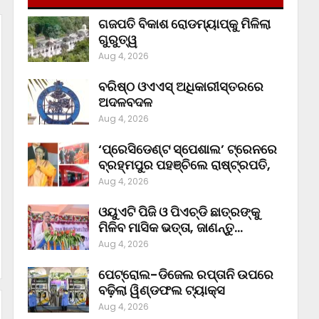
ଗଜପତି ବିକାଶ ରୋଡମ୍ୟାପ୍‌କୁ ମିଳିଲା
ଗୁରୁତ୍ୱ
Aug 4, 2026
ବରିଷ୍ଠ ଓଏଏସ୍‌ ଅଧିକାରୀସ୍ତରରେ
ଅଦଳବଦଳ
Aug 4, 2026
‘ପ୍ରେସିଡେଣ୍ଟ ସ୍ପେଶାଲ’ ଟ୍ରେନରେ
ବ୍ରହ୍ମପୁର ପହଞ୍ଚିଲେ ରାଷ୍ଟ୍ରପତି,
Aug 4, 2026
ଓୟୁଏଟି ପିଜି ଓ ପିଏଚ୍‌ଡି ଛାତ୍ରଙ୍କୁ
ମିଳିବ ମାସିକ ଭତ୍ତା, ଜାଣନ୍ତୁ…
Aug 4, 2026
ପେଟ୍ରୋଲ-ଡିଜେଲ ରପ୍ତାନି ଉପରେ
ବଢ଼ିଲା ୱିଣ୍ଡଫଲ ଟ୍ୟାକ୍ସ
Aug 4, 2026