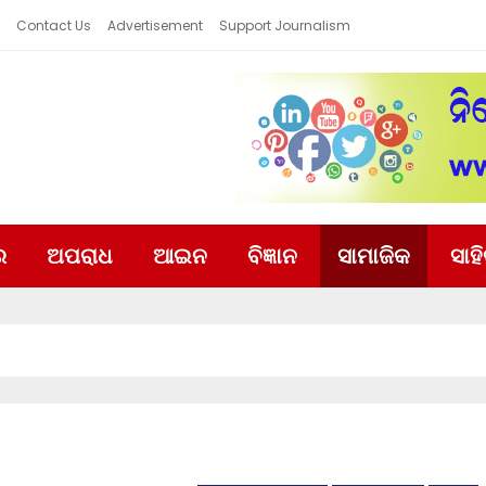
Contact Us
Advertisement
Support Journalism
ର
ଅପରାଧ
ଆଇନ
ବିଜ୍ଞାନ
ସାମାଜିକ
ସାହ