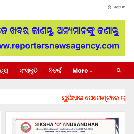
Sign In
ିତ୍ୟ
ସଂସ୍କୃତି
ବିତର୍କ
More
ୟୁପିଆଇ ପେମେଣ୍ଟରେ ଲାଗିପାରେ ଚ