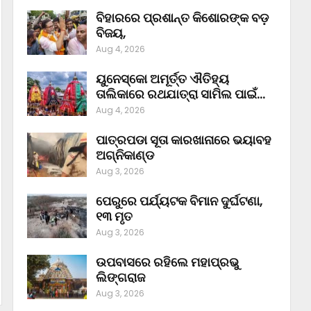
ବିହାରରେ ପ୍ରଶାନ୍ତ କିଶୋରଙ୍କ ବଡ଼
ବିଜୟ,
Aug 4, 2026
ୟୁନେସ୍କୋ ଅମୂର୍ତ୍ତ ଐତିହ୍ୟ
ତାଲିକାରେ ରଥଯାତ୍ରା ସାମିଲ ପାଇଁ…
Aug 4, 2026
ପାତ୍ରପଡା ସୂତା କାରଖାନାରେ ଭୟାବହ
ଅଗ୍ନିକାଣ୍ଡ
Aug 3, 2026
ପେରୁରେ ପର୍ଯ୍ୟଟକ ବିମାନ ଦୁର୍ଘଟଣା,
୧୩ ମୃତ
Aug 3, 2026
ଉପବାସରେ ରହିଲେ ମହାପ୍ରଭୁ
ଲିଙ୍ଗରାଜ
Aug 3, 2026