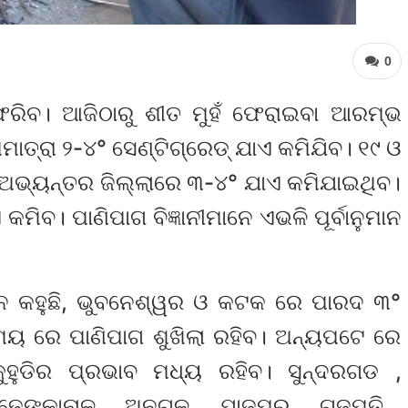
0
ଫେରିବ। ଆଜିଠାରୁ ଶୀତ ମୁହଁ ଫେରାଇବା ଆରମ୍ଭ
ମାତ୍ରା ୨-୪° ସେଣ୍ଟିଗ୍ରେଡ୍ ଯାଏ କମିଯିବ। ୧୯ ଓ
 ଅଭ୍ୟନ୍ତର ଜିଲ୍ଲାରେ ୩-୪° ଯାଏ କମିଯାଇଥିବ।
ିବ। ପାଣିପାଗ ବିଜ୍ଞାନୀମାନେ ଏଭଳି ପୂର୍ବାନୁମାନ
ଳନ କହୁଛି, ଭୁବନେଶ୍ୱର ଓ କଟକ ରେ ପାରଦ ୩°
ମୟ ରେ ପାଣିପାଗ ଶୁଖିଲା ରହିବ। ଅନ୍ୟପଟେ ରେ
ୁହୁଡିର ପ୍ରଭାବ ମଧ୍ୟ ରହିବ। ସୁନ୍ଦରଗଡ ,
ଢେଙ୍କାନାଳ , ଅନୁଗୁଳ , ଯାଜପୁର , ଗଜପତି ,