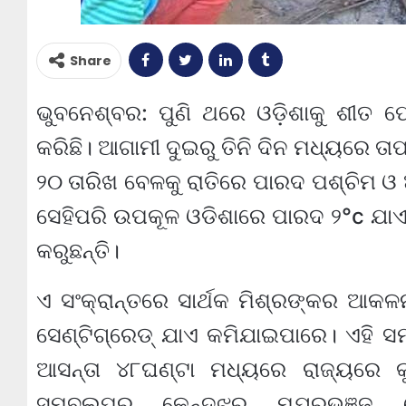
Share
ଭୁବନେଶ୍ବର: ପୁଣି ଥରେ ଓଡ଼ିଶାକୁ ଶୀତ 
କରିଛି। ଆଗାମୀ ଦୁଇରୁ ତିନି ଦିନ ମଧ୍ୟରେ ତାପ
୨୦ ତାରିଖ ବେଳକୁ ରାତିରେ ପାରଦ ପଶ୍ଚିମ ଓ
ସେହିପରି ଉପକୂଳ ଓଡିଶାରେ ପାରଦ ୨°c ଯାଏ କମ
କରୁଛନ୍ତି।
ଏ ସଂକ୍ରାନ୍ତରେ ସାର୍ଥକ ମିଶ୍ରଙ୍କର ଆକ
ସେଣ୍ଟିଗ୍ରେଡ୍ ଯାଏ କମିଯାଇପାରେ। ଏହି ସ
ଆସନ୍ତା ୪୮ଘଣ୍ଟା ମଧ୍ୟରେ ରାଜ୍ୟରେ କ
ସମ୍ବଲପୁର , କେନ୍ଦୁଝର , ମଯୂରଭଞ୍ଜ , 