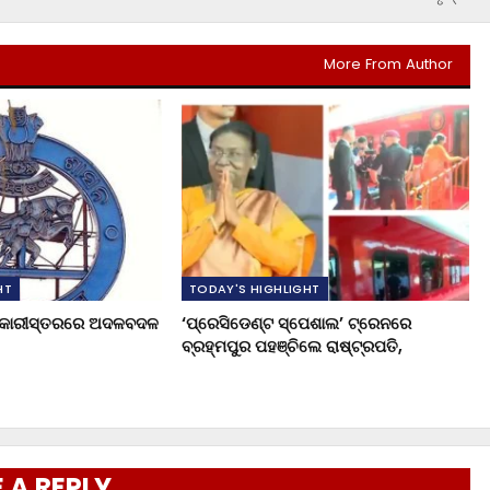
More From Author
HT
TODAY'S HIGHLIGHT
ଧିକାରୀସ୍ତରରେ ଅଦଳବଦଳ
‘ପ୍ରେସିଡେଣ୍ଟ ସ୍ପେଶାଲ’ ଟ୍ରେନରେ
ବ୍ରହ୍ମପୁର ପହଞ୍ଚିଲେ ରାଷ୍ଟ୍ରପତି,
 A REPLY