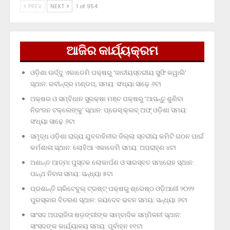
PREV
NEXT
1 of 954
ଆଜିର କାର୍ଯ୍ୟକ୍ରମ
ଓଡ଼ିଶା ଊର୍ଦ୍ଦୁ ଏକାଡେମି ପକ୍ଷରୁ ‘ଜାତୀୟସ୍ତରୀୟ ସୁଫି କୱାଲି’
ସ୍ଥାନ: ରବୀନ୍ଦ୍ର ମଣ୍ଡପ, ସମୟ: ସଂଧ୍ୟା ସାଢ଼େ ୬ଟା
ଅକ୍ଷର ଓ ସମ୍ବିଧାନ ସୁରକ୍ଷା ମଞ୍ଚ ପକ୍ଷରୁ ‘ଆସନ୍ତୁ ଶୁଣିବା
ନିରଂଜନ ଟକ୍‌ଲେଙ୍କୁ’ ସ୍ଥାନ: ପ୍ରେସ୍‌ କ୍ଲବ୍‌ ଅଫ୍‌ ଓଡ଼ିଶା ସମୟ:
ସଂଧ୍ୟା ସାଢ଼େ ୬ଟା
ସମୃଦ୍ଧ ଓଡ଼ିଶା ରାଜ୍ୟ ଯୁବବାହିନୀର ଜିଲ୍ଲା ସ୍ତରୀୟ କମିଟି ଗଠନ ପାଇଁ
କର୍ମଶାଳା ସ୍ଥାନ: ଲୋହିଆ ଏକାଡେମି ସମୟ: ଅପରାହ୍‌ଣ ୪ଟା
ଅଶାନ୍ତ ଆତ୍ମା ପୁସ୍ତକ ଲୋକାର୍ପଣ ଓ ସାରସ୍ବତ ସମାରୋହ ସ୍ଥାନ:
ପାନ୍ଥ ନିବାସ ସମୟ: ସନ୍ଧ୍ୟା ୫ଟା
ପ୍ରଶାନ୍ତି ଚାରିଟେବୁଲ୍‌ ଟ୍ରଷ୍ଟ୍‌ ପକ୍ଷରୁ ଶ୍ରେଷ୍ଠ ଓଡ଼ିଆଣୀ ୨୦୨୨
ପୁରସ୍କାର ବିତରଣ ସ୍ଥାନ: ଜୟଦେବ ଭବନ ସମୟ: ସନ୍ଧ୍ୟା ୬ଟା
ସାଂସଦ ଅପରାଜିତା ଷଡ଼ଙ୍ଗୀଙ୍କ ସାମ୍ବାଦିକ ସମ୍ମିଳନୀ ସ୍ଥାନ:
ସାଂସଦଙ୍କ କାର୍ଯ୍ୟାଳୟ ସମୟ: ପୂର୍ବାହ୍ନ ୧୧ଟା