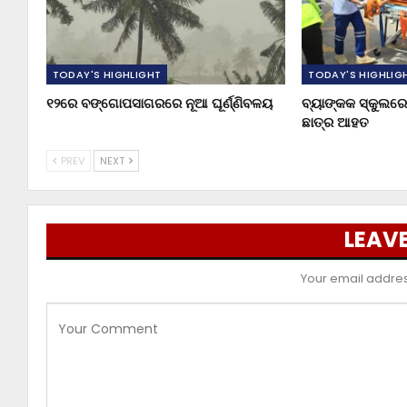
TODAY'S HIGHLIGHT
TODAY'S HIGHLIG
୧୨ରେ ବଙ୍ଗୋପସାଗରରେ ନୂଆ ଘୂର୍ଣ୍ଣିବଳୟ
ବ୍ୟାଙ୍କକ ସ୍କୁଲରେ 
ଛାତ୍ର ଆହତ
PREV
NEXT
LEAVE
Your email address