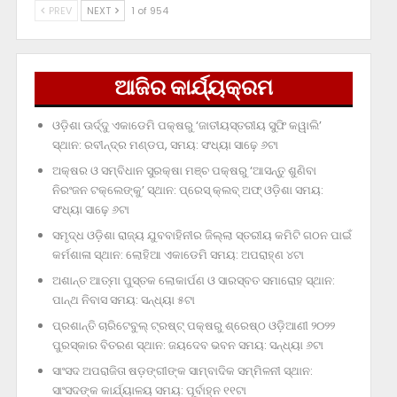
PREV
NEXT
1 of 954
ଆଜିର କାର୍ଯ୍ୟକ୍ରମ
ଓଡ଼ିଶା ଊର୍ଦ୍ଦୁ ଏକାଡେମି ପକ୍ଷରୁ ‘ଜାତୀୟସ୍ତରୀୟ ସୁଫି କୱାଲି’
ସ୍ଥାନ: ରବୀନ୍ଦ୍ର ମଣ୍ଡପ, ସମୟ: ସଂଧ୍ୟା ସାଢ଼େ ୬ଟା
ଅକ୍ଷର ଓ ସମ୍ବିଧାନ ସୁରକ୍ଷା ମଞ୍ଚ ପକ୍ଷରୁ ‘ଆସନ୍ତୁ ଶୁଣିବା
ନିରଂଜନ ଟକ୍‌ଲେଙ୍କୁ’ ସ୍ଥାନ: ପ୍ରେସ୍‌ କ୍ଲବ୍‌ ଅଫ୍‌ ଓଡ଼ିଶା ସମୟ:
ସଂଧ୍ୟା ସାଢ଼େ ୬ଟା
ସମୃଦ୍ଧ ଓଡ଼ିଶା ରାଜ୍ୟ ଯୁବବାହିନୀର ଜିଲ୍ଲା ସ୍ତରୀୟ କମିଟି ଗଠନ ପାଇଁ
କର୍ମଶାଳା ସ୍ଥାନ: ଲୋହିଆ ଏକାଡେମି ସମୟ: ଅପରାହ୍‌ଣ ୪ଟା
ଅଶାନ୍ତ ଆତ୍ମା ପୁସ୍ତକ ଲୋକାର୍ପଣ ଓ ସାରସ୍ବତ ସମାରୋହ ସ୍ଥାନ:
ପାନ୍ଥ ନିବାସ ସମୟ: ସନ୍ଧ୍ୟା ୫ଟା
ପ୍ରଶାନ୍ତି ଚାରିଟେବୁଲ୍‌ ଟ୍ରଷ୍ଟ୍‌ ପକ୍ଷରୁ ଶ୍ରେଷ୍ଠ ଓଡ଼ିଆଣୀ ୨୦୨୨
ପୁରସ୍କାର ବିତରଣ ସ୍ଥାନ: ଜୟଦେବ ଭବନ ସମୟ: ସନ୍ଧ୍ୟା ୬ଟା
ସାଂସଦ ଅପରାଜିତା ଷଡ଼ଙ୍ଗୀଙ୍କ ସାମ୍ବାଦିକ ସମ୍ମିଳନୀ ସ୍ଥାନ:
ସାଂସଦଙ୍କ କାର୍ଯ୍ୟାଳୟ ସମୟ: ପୂର୍ବାହ୍ନ ୧୧ଟା