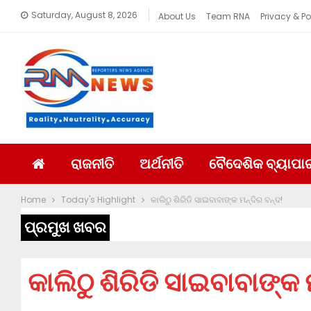
Saturday, August 8, 2026
About Us
Team RNA
Privacy & Po
ରାଜନୀତି
ଅର୍ଥନୀତି
ବୈଦେଶିକ ବ୍ୟାପା
Home
Today's Highlight
କାଲିଠୁ ଶିରିଡି ସାଇବାବାଙ୍କ ମନ୍ଦିର ବନ୍ଦ!
ପ୍ରମୁଖ ଖବର
କାଲିଠୁ ଶିରିଡି ସାଇବାବାଙ୍କ 