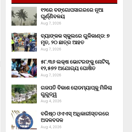
୧୨ରେ ବଙ୍ଗୋପସାଗରରେ ନୂଆ
ଘୂର୍ଣ୍ଣିବଳୟ
Aug 7, 2026
ବ୍ୟାଙ୍କକ ସ୍କୁଲରେ ଗୁଳିକାଣ୍ଡ: ୭
ମୃତ, ୨୦ ଛାତ୍ର ଆହତ
Aug 7, 2026
୫୮.୩୬ ଲକ୍ଷ ଭୋଟରଙ୍କୁ ନୋଟିସ୍‌,
୧୨,୫୭୨ ଅଯୋଗ୍ୟ ଘୋଷିତ
Aug 7, 2026
ଗଜପତି ବିକାଶ ରୋଡମ୍ୟାପ୍‌କୁ ମିଳିଲା
ଗୁରୁତ୍ୱ
Aug 4, 2026
ବରିଷ୍ଠ ଓଏଏସ୍‌ ଅଧିକାରୀସ୍ତରରେ
ଅଦଳବଦଳ
Aug 4, 2026