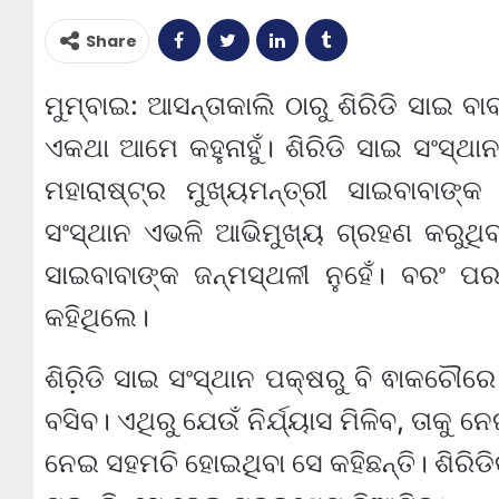
Share
ମୁମ୍ବାଇ: ଆସନ୍ତାକାଲି ଠାରୁ ଶିରିଡି ସାଇ ବା
ଏକଥା ଆମେ କହୁନାହୁଁ। ଶିରିଡି ସାଇ ସଂସ୍ଥା
ମହାରାଷ୍ଟ୍ର ମୁଖ୍ୟମନ୍ତ୍ରୀ ସାଇବାବାଙ୍କ
ସଂସ୍ଥାନ ଏଭଳି ଆଭିମୁଖ୍ୟ ଗ୍ରହଣ କରୁଥିବା 
ସାଇବାବାଙ୍କ ଜନ୍ମସ୍ଥଳୀ ନୁହେଁ। ବରଂ ପର
କହିଥିଲେ।
ଶିରି଼ଡି ସାଇ ସଂସ୍ଥାନ ପକ୍ଷରୁ ବି ଵାକଚୌରେ 
ବସିବ। ଏଥିରୁ ଯେଉଁ ନିର୍ଯ୍ୟାସ ମିଳିବ, ତାକୁ 
ନେଇ ସହମଚି ହୋଇଥିବା ସେ କହିଛନ୍ତି। ଶିରିଡ