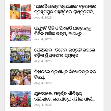
‘ପ୍ରେସିଡେଣ୍ଟ ସ୍ପେଶାଲ’ ଟ୍ରେନରେ
ବ୍ରହ୍ମପୁର ପହଞ୍ଚିଲେ ରାଷ୍ଟ୍ରପତି,
Aug 4, 2026
ଓୟୁଏଟି ପିଜି ଓ ପିଏଚ୍‌ଡି ଛାତ୍ରଙ୍କୁ
ମିଳିବ ମାସିକ ଭତ୍ତା, ଜାଣନ୍ତୁ…
Aug 4, 2026
ପେଟ୍ରୋଲ-ଡିଜେଲ ରପ୍ତାନି ଉପରେ
ବଢ଼ିଲା ୱିଣ୍ଡଫଲ ଟ୍ୟାକ୍ସ
Aug 4, 2026
ବିହାରରେ ପ୍ରଶାନ୍ତ କିଶୋରଙ୍କ ବଡ଼
ବିଜୟ,
Aug 4, 2026
ୟୁନେସ୍କୋ ଅମୂର୍ତ୍ତ ଐତିହ୍ୟ
ତାଲିକାରେ ରଥଯାତ୍ରା ସାମିଲ ପାଇଁ…
Aug 4, 2026