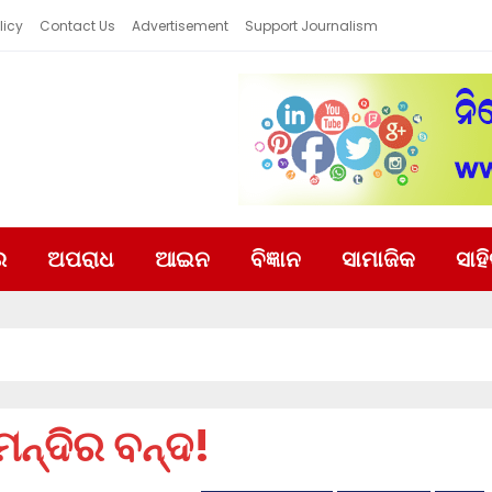
licy
Contact Us
Advertisement
Support Journalism
ର
ଅପରାଧ
ଆଇନ
ବିଜ୍ଞାନ
ସାମାଜିକ
ସାହ
ମନ୍ଦିର ବନ୍ଦ!