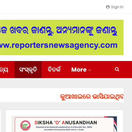
Sign In
ିତ୍ୟ
ସଂସ୍କୃତି
ବିତର୍କ
More
କୁଆଖାଇରେ ଭାସିଯାଇଥିବା ୨ ଯୁବକ