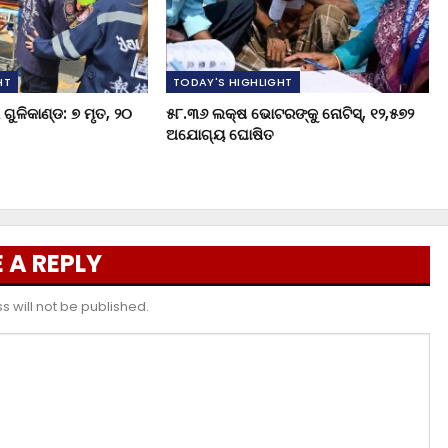
HT
TODAY'S HIGHLIGHT
ଗୁଳିକାଣ୍ଡ: ୭ ମୃତ, ୨୦
୫୮.୩୬ ଲକ୍ଷ ଭୋଟରଙ୍କୁ ନୋଟିସ୍‌, ୧୨,୫୭୨
ଅଯୋଗ୍ୟ ଘୋଷିତ
 A REPLY
 will not be published.