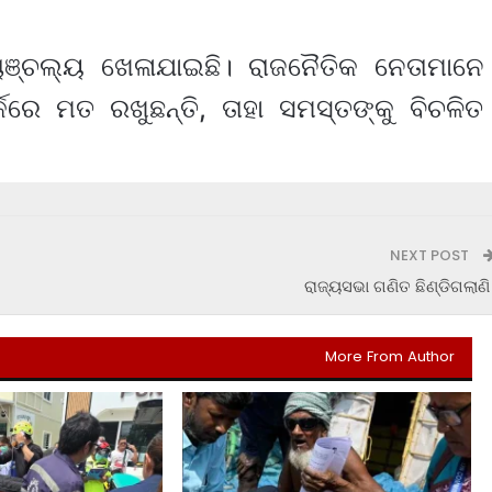
ଞ୍ଚଲ୍ୟ ଖେଳାଯାଇଛି। ରାଜନୈତିକ ନେତାମାନେ
ର୍କରେ ମତ ରଖୁଛନ୍ତି, ତାହା ସମସ୍ତଙ୍କୁ ବିଚଳିତ
NEXT POST
ରାଜ୍ୟସଭା ଗଣିତ ଛିଣ୍ଡିଗଲାଣି
More From Author