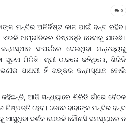
0
ବାଙ୍କ ମନ୍ଦିର ଅନିର୍ଦିଷ୍ଟ କାଳ ପାଇଁ ବନ୍ଦ ରହିବ।
ନ ଏଭଳି ଅପ୍ରୀତିକର ନିଷ୍ପତ୍ତି ନେବାକୁ ଯାଉଛି।
 ଜନ୍ମସ୍ଥାନ ସଂପର୍କରେ ଦେଇଥିବା ମନ୍ତବ୍ୟରୁ
ସୂଚନା ମିଳିଛି। ଶ୍ରୀ ଠାକରେ କହିଥିଲେ, ଶିରିଡି
ଭଣୀର ପାଥରୀ ହିଁ ତାଙ୍କର ଜନ୍ମସ୍ଥାନ ବୋଲି
କହିଛନ୍ତି, ଆଜି ସନ୍ଧ୍ୟାରେ ଶିରିଡି ଗାଁରେ ବୈଠକ
ନେଇ ନିଷ୍ପତ୍ତି ହେବ। ତେବେ ବାବାଙ୍କ ମନ୍ଦିର ବନ୍ଦ
ିକୁ ଆସୁଥିବା ଦର୍ଶକ ଯେଭଳି କୌଣସି ସମସ୍ୟାରେ ନ