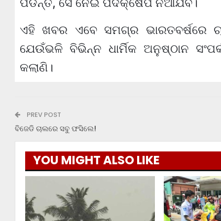
ପଡନ୍ତି, ସେ ନେଇ ପଦକ୍ଷେପ ନିଆଯିବ।
ଏହି ଖବର ଏବେ ସମଗ୍ର ଭାରତବର୍ଷରେ ଚା
ଯେଉଁଭଳି ବିଭିନ୍ନ ଧାର୍ମିକ ଅନୁଷ୍ଠାନ ସଂପ
କଲାଣି।
PREV POST
ବିଜେଡି ଚାଲରେ ସବୁ ଫସିଲେ!
YOU MIGHT ALSO LIKE