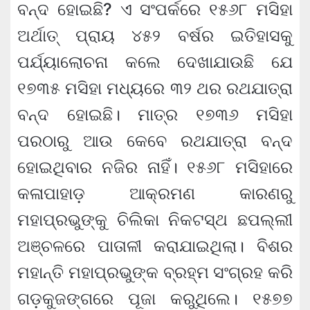
ବନ୍ଦ ହୋଇଛି? ଏ ସଂପର୍କରେ ୧୫୬୮ ମସିହା
ଅର୍ଥାତ୍ ପ୍ରାୟ ୪୫୨ ବର୍ଷର ଇତିହାସକୁ
ପର୍ଯ୍ୟାଲୋଚନା କଲେ ଦେଖାଯାଉଛି ଯେ
୧୭୩୫ ମସିହା ମଧ୍ୟରେ ୩୨ ଥର ରଥଯାତ୍ରା
ବନ୍ଦ ହୋଇଛି। ମାତ୍ର ୧୭୩୬ ମସିହା
ପରଠାରୁ ଆଉ କେବେ ରଥଯାତ୍ରା ବନ୍ଦ
ହୋଇଥିବାର ନଜିର ନାହିଁ। ୧୫୬୮ ମସିହାରେ
କଳାପାହାଡ଼ ଆକ୍ରମଣ କାରଣରୁ
ମହାପ୍ରଭୁଙ୍କୁ ଚିଲିକା ନିକଟସ୍ଥ ଛପଲ୍ଲୀ
ଅଞ୍ଚଳରେ ପାତାଳୀ କରାଯାଇଥିଲା। ବିଶର
ମହାନ୍ତି ମହାପ୍ରଭୁଙ୍କ ବ୍ରହ୍ମ ସଂଗ୍ରହ କରି
ଗଡ଼କୁଜଙ୍ଗରେ ପୂଜା କରୁଥିଲେ। ୧୫୭୭