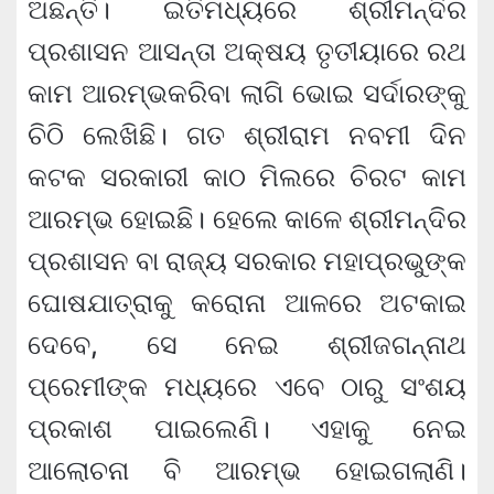
ଅଛନ୍ତି। ଇତିମଧ୍ୟରେ ଶ୍ରୀମନ୍ଦିର
ପ୍ରଶାସନ ଆସନ୍ତା ଅକ୍ଷୟ ତୃତୀୟାରେ ରଥ
କାମ ଆରମ୍ଭକରିବା ଲାଗି ଭୋଇ ସର୍ଦାରଙ୍କୁ
ଚିଠି ଲେଖିଛି। ଗତ ଶ୍ରୀରାମ ନବମୀ ଦିନ
କଟକ ସରକାରୀ କାଠ ମିଲରେ ଚିରଟ କାମ
ଆରମ୍ଭ ହୋଇଛି। ହେଲେ କାଳେ ଶ୍ରୀମନ୍ଦିର
ପ୍ରଶାସନ ବା ରାଜ୍ୟ ସରକାର ମହାପ୍ରଭୁଙ୍କ
ଘୋଷଯାତ୍ରାକୁ କରୋନା ଆଳରେ ଅଟକାଇ
ଦେବେ, ସେ ନେଇ ଶ୍ରୀଜଗନ୍ନାଥ
ପ୍ରେମୀଙ୍କ ମଧ୍ୟରେ ଏବେ ଠାରୁ ସଂଶୟ
ପ୍ରକାଶ ପାଇଲେଣି। ଏହାକୁ ନେଇ
ଆଲୋଚନା ବି ଆରମ୍ଭ ହୋଇଗଲାଣି।