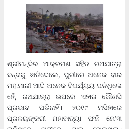
ଶ୍ରୀମନ୍ଦିର ଆକ୍ରମଣ ସହିତ ରଥଯାତ୍ରା
ବନ୍ଦକୁ ଛାଡିଦେଲେ, ପୁରୀରେ ଅନେକ ବାର
ମହାମାରୀ ଆଦି ଅନେକ ବିପର୍ଯ୍ୟୟ ପଡିଥିଲେ
ହେଁ, ରଥଯାତ୍ରା ଉପରେ ଏହାର କୌଣସି
ପ୍ରଭାବ ପଡିନାହିଁ। ୨୦୧୯ ମସିହାରେ
ପ୍ରଳୟଙ୍କରୀ ମହାବାତ୍ୟା ଫନି ମେ’୩