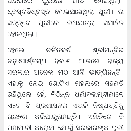
ତାରିଖରେ ପୁରୀରେ ମାଡ଼ ହୋଇଥିଲା।
ଧ୍ବସ୍ତବିଧ୍ବସ୍ତ ହୋଇଯାଇଥିଲା ପୁରୀ। ତା
ସତ୍ତ୍ବେ ପୁରୀରେ ରଥଯାତ୍ରା ସମାହିତ
ହୋଇଥିଲା।
ହେଲେ ଚଳିତବର୍ଷ ଶ୍ରୀମନ୍ଦିର
ଚତୁଃପାର୍ଶ୍ବସ୍ଥ ବିକାଶ ଆଳରେ ରାଜ୍ୟ
ସରକାର ଅନେକ ମଠ ଆଦି ଭାଙ୍ଗିଛନ୍ତି।
ଏହାକୁ ନେଇ ଗୋଟିଏ ମହଲରେ ସହମତି
ରହିଥିଲେ ହେଁ, ବିଭିନ୍ନ ଧର୍ମାବଲମ୍ବୀମାନେ
ଏବେ ବି ପ୍ରଶାସନର ଏଭଳି ନିଷ୍ପତ୍ତିକୁ
ଗ୍ରହଣ କରିପାରୁନାହାନ୍ତି। ଏମିତିରେ ବି
ମହାମାରୀ କରୋନା ଯୋଗୁଁ ସରକାରଙ୍କ ପୁରୀ