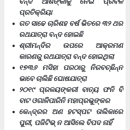
ବନ୍ଦ ଆଶଙ୍କାକୁ ନେଇ ପ୍ରବଳ
ପ୍ରତିକ୍ରିୟା
ଗତ ସାଢେ ଚାରିଶହ ବର୍ଷ ଭିତରେ ୩୨ ଥର
ରଥଯାତ୍ରା ବନ୍ଦ ହୋଇଛି
ଶ୍ରୀମନ୍ଦିର ଉପରେ ଆକ୍ରମଣ
କାରଣରୁ ରଥଯାତ୍ରା ବନ୍ଦ ହୋଇଥିଲା
୧୭୩୬ ମସିହା ପରଠାରୁ ନିରବଚ୍ଛିନ୍ନ
ଭାବେ ଚାଲିଛି ଘୋଷଯାତ୍ରା
୨୦୧୯ ପ୍ରଳୟଙ୍କରୀ ବାତ୍ୟ ଫନି ବି
ବାଟ ଓଗାଳିିପାରିନି ମହାପ୍ରଭୁଙ୍କର
କେନ୍ଦ୍ରର ଅଣ ହଟସ୍ପଟ ତାଲିକାରେ
ପୁରୀ, ପଜିଟିଭ୍ ନ ଆସିଲେ ବିପଦ ନାହିଁ