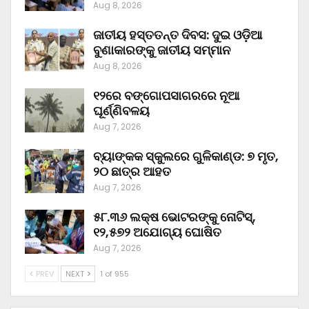
Aug 8, 2026
ଜାତୀୟ ହସ୍ତତନ୍ତ ଦିବସ: ଦୁଇ ଓଡ଼ିଆ
ବୁଣାକାରଙ୍କୁ ଜାତୀୟ ସମ୍ମାନ
Aug 8, 2026
୧୨ରେ ବଙ୍ଗୋପସାଗରରେ ନୂଆ
ଘୂର୍ଣ୍ଣିବଳୟ
Aug 7, 2026
ବ୍ୟାଙ୍କକ ସ୍କୁଲରେ ଗୁଳିକାଣ୍ଡ: ୭ ମୃତ,
୨୦ ଛାତ୍ର ଆହତ
Aug 7, 2026
୫୮.୩୬ ଲକ୍ଷ ଭୋଟରଙ୍କୁ ନୋଟିସ୍‌,
୧୨,୫୭୨ ଅଯୋଗ୍ୟ ଘୋଷିତ
Aug 7, 2026
PREV
NEXT
1 of 955