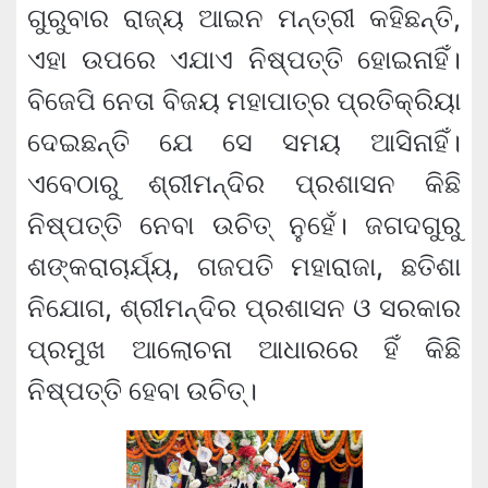
ଗୁରୁବାର ରାଜ୍ୟ ଆଇନ ମନ୍ତ୍ରୀ କହିଛନ୍ତି,
ଏହା ଉପରେ ଏଯାଏ ନିଷ୍ପତ୍ତି ହୋଇନାହିଁ।
ବିଜେପି ନେତା ବିଜୟ ମହାପାତ୍ର ପ୍ରତିକ୍ରିୟା
ଦେଇଛନ୍ତି ଯେ ସେ ସମୟ ଆସିନାହିଁ।
ଏବେଠାରୁ ଶ୍ରୀମନ୍ଦିର ପ୍ରଶାସନ କିଛି
ନିଷ୍ପତ୍ତି ନେବା ଉଚିତ୍ ନୁହେଁ। ଜଗଦଗୁରୁ
ଶଙ୍କରାଚାର୍ଯ୍ୟ, ଗଜପତି ମହାରାଜା, ଛତିଶା
ନିଯୋଗ, ଶ୍ରୀମନ୍ଦିର ପ୍ରଶାସନ ଓ ସରକାର
ପ୍ରମୁଖ ଆଲୋଚନା ଆଧାରରେ ହିଁ କିଛି
ନିଷ୍ପତ୍ତି ହେବା ଉଚିତ୍।