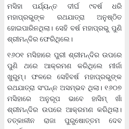
ମସିହା ପର୍ଯ୍ୟନ୍ତ ଦୀର୍ଘ ୯ବର୍ଷ ଧରି
ମହାପ୍ରଭୁଙ୍କ ରଥଯାତ୍ରା ଅନୁଷ୍ଠିତ
ହୋଇପାରିନଥିଲା। ସେହି ବର୍ଷ ମହାପ୍ରଭୁ ପୁଣି
ଶ୍ରୀମନ୍ଦିର ଫେରିଥିଲେ।
୧୬୦୧ ମସିହାରେ ପୁରୀ ଶ୍ରୀମନ୍ଦିର ଉପରେ
ପୁଣି ଥରେ ଆକ୍ରମଣ କରିଥିଲେ ମୀର୍ଜା
ଖୁରୁମ୍। ଫଳରେ ସେହିବର୍ଷ ମହାପ୍ରଭୁଙ୍କ
ରଥଯାତ୍ରା ସଂପନ୍ନ ଅସମ୍ଭବ ଥିଲା। ୧୬୦୭
ମସିହାରେ ଅନୁରୂପ ଭାବେ ହାସିମ୍ ଖାଁ
ଶ୍ରୀମନ୍ଦିର ଉପରେ ଆକ୍ରମଣ କରିଥିଲା।
ତତ୍କାଳୀନ ରାଜା ପୁରୁଷୋତ୍ତମ ଦେବ