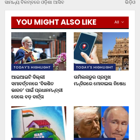
ସାମାନ୍ୟ ବିଳମ୍ବରେ ଓଡ଼ିଶା ଆସିବ
ଭିଡ଼ିଓ
YOU MIGHT ALSO LIKE
All
TODAY'S HIGHLIGHT
TODAY'S HIGHLIGHT
ଆଇଆଇଟି ଦିଲ୍ଲୀ
ତାମିଲନାଡୁର ପ୍ରମୁଖ
ସମାବର୍ତ୍ତନରେ ‘ବିକଶିତ
ମନ୍ଦିରରେ ମୋବାଇଲ ନିଷେଧ
ଭାରତ’ ପାଇଁ ପ୍ରଧାନମନ୍ତ୍ରୀ
ଦେଲେ ବଡ଼ ବାର୍ତ୍ତା