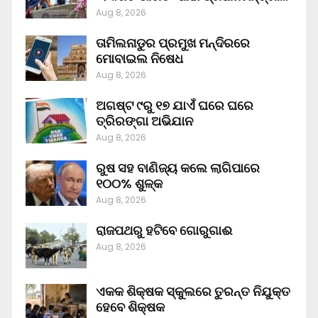
Aug 8, 2026
ତାମିଲନାଡୁର ପ୍ରମୁଖ ମନ୍ଦିରରେ
ମୋବାଇଲ ନିଷେଧ
Aug 8, 2026
ଅଗଷ୍ଟ ୯ରୁ ୧୭ ଯାଏଁ ଘରେ ଘରେ
ତ୍ରିରଙ୍ଗା ଅଭିଯାନ
Aug 8, 2026
ରୁଷ ସହ ବାଣିଜ୍ୟ କଲେ ଲାଗିପାରେ
୧୦୦% ଶୁଳ୍କ
Aug 8, 2026
ରାଜପଥରୁ ହଟିବେ ଗୋରୁଗାଈ
Aug 8, 2026
ଏକକ ଶିକ୍ଷକ ସ୍କୁଲରେ ତୁରନ୍ତ ନିଯୁକ୍ତ
ହେବେ ଶିକ୍ଷକ