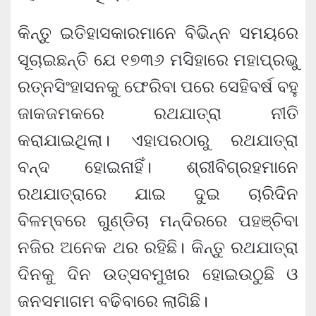
କିନ୍ତୁ ଇତିହାସକାରମାନେ ବିଭିନ୍ନ ସମୟରେ
ସୂଚାଇଛନ୍ତି ଯେ ୧୭୩୬ ମସିହାରେ ମହାପ୍ରଭୁ
ରତ୍ନସିଂହାସନକୁ ଫେରିବା ପରେ ସେହିବର୍ଷ ବହୁ
ଜାକଜମକରେ ରଥଯାତ୍ରା ନୀତି
କରାଯାଇଥିଲା। ଏହାପରଠାରୁ ରଥଯାତ୍ରା
ବନ୍ଦ ହୋଇନାହିଁ। ଶ୍ରୀବିଗ୍ରହମାନେ
ରଥଯାତ୍ରାରେ ଯାଇ ଦୁଇ ଚାରିଦିନ
ବିଳମ୍ବରେ ଗୁଣ୍ଡିଚା ମନ୍ଦିରରେ ପହଞ୍ଚିବା
ନଜିର ଅନେକ ଥର ରହିଛି। କିନ୍ତୁ ରଥଯାତ୍ରା
ଦିନକୁ ଦିନ ଉତ୍ସବମୁଖର ହୋଇଉଠୁଛି ଓ
ଜନସମାଗମ ବଢିବାରେ ଲାଗିଛି।