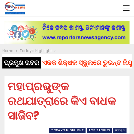
Home
Today's Highlight
ପ୍ରମୁଖ ଖବର
ଏକକ ଶିକ୍ଷକ ସ୍କୁଲରେ ତୁରନ୍ତ ନିଯୁକ୍ତ ହେ
ମହାପ୍ରଭୁଙ୍କ
ରଥଯାତ୍ରାରେ କିଏ ବାଧକ
ସାଜିବ?
TODAY'S HIGHLIGHT
TOP STORIES
ସଂସ୍କୃତି