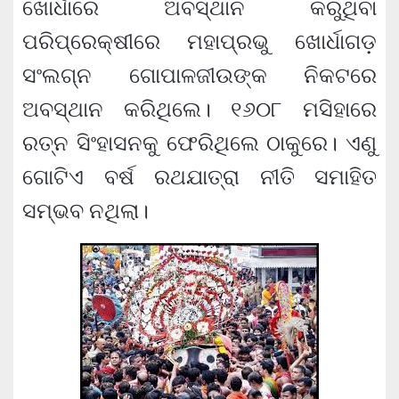
ଖୋର୍ଧାରେ ଅବସ୍ଥାନ କରୁଥିବା
ପରିପ୍ରେକ୍ଷୀରେ ମହାପ୍ରଭୁ ଖୋର୍ଧାଗଡ଼
ସଂଲଗ୍ନ ଗୋପାଳଜୀଉଙ୍କ ନିକଟରେ
ଅବସ୍ଥାନ କରିଥିଲେ। ୧୬୦୮ ମସିହାରେ
ରତ୍ନ ସିଂହାସନକୁ ଫେରିଥିଲେ ଠାକୁରେ। ଏଣୁ
ଗୋଟିଏ ବର୍ଷ ରଥଯାତ୍ରା ନୀତି ସମାହିତ
ସମ୍ଭବ ନଥିଲା।