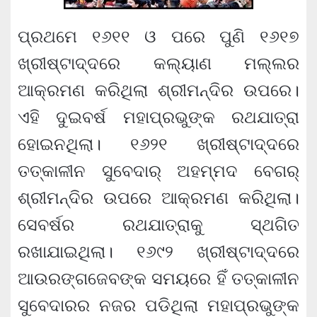
ପ୍ରଥମେ ୧୬୧୧ ଓ ପରେ ପୁଣି ୧୬୧୭
ଖ୍ରୀଷ୍ଟାଦ୍ଦରେ କଲ୍ୟାଣ ମଲ୍ଲର
ଆକ୍ରମଣ କରିଥିଲା ଶ୍ରୀମନ୍ଦିର ଉପରେ।
ଏହି ଦୁଇବର୍ଷ ମହାପ୍ରଭୁଙ୍କ ରଥଯାତ୍ରା
ହୋଇନଥିଲା। ୧୬୨୧ ଖ୍ରୀଷ୍ଟାଦ୍ଦରେ
ତତ୍କାଳୀନ ସୁବେଦାର୍ ଅହମ୍ମଦ ବେଗର୍
ଶ୍ରୀମନ୍ଦିର ଉପରେ ଆକ୍ରମଣ କରିଥିଲା।
ସେବର୍ଷର ରଥଯାତ୍ରାକୁ ସ୍ଥଗିତ
ରଖାଯାଇଥିଲା। ୧୬୯୨ ଖ୍ରୀଷ୍ଟାଦ୍ଦରେ
ଆଉରଙ୍ଗଜେବଙ୍କ ସମୟରେ ହିଁ ତତ୍କାଳୀନ
ସୁବେଦାରର ନଜର ପଡିଥିଲା ମହାପ୍ରଭୁଙ୍କ