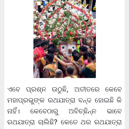
ଏବେ ପ୍ରଶ୍ନ ଉଠୁଛି, ଅତୀତରେ କେବେ
ମହାପ୍ରଭୁଙ୍କ ରଥଯାତ୍ରା ବନ୍ଦ ହୋଇଛି କି
ନାହିଁ। କେବେଠାରୁ ଅବିଚ୍ଛିନ୍ନ ଭାବେ
ରଥଯାତ୍ରା ଚାଲିଛି? କେତେ ଥର ରଥଯାତ୍ରା