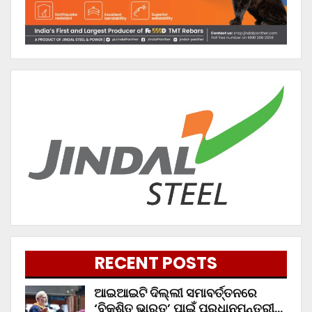
RECENT POSTS
ଆଇଆଇଟି ଦିଲ୍ଲୀ ସମାବର୍ତ୍ତନରେ
‘ବିକଶିତ ଭାରତ’ ପାଇଁ ପ୍ରଧାନମନ୍ତ୍ରୀ…