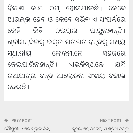
ବିକାଶ କାମ ଠପ୍ ହୋଇଯାଇଛି। କେବେ
ଆରମ୍ଭ ହେବ ଓ କେବେ ସରିବ ଏ ସଂପର୍କରେ
କେହି କିଛି ଠଉରାଇ ପାରୁନାହାନ୍ତି।
ଶ୍ରୀମନ୍ଦିରକୁ ଭକ୍ତ ଗତାଗତ ବନ୍ଦକୁ ମଧ୍ୟ
ସ୍ଥାନୀୟ ଲୋକମାନେ ସହଜରେ
ନେଇପାରିନାହାନ୍ତି। ଏଭଳିସ୍ଥଳେ ଯଦି
ରଥଯାତ୍ରା ବନ୍ଦ ଆଲୋଚନା ସଂଶୟ ବଢାଇ
ଦେଇଛି।
PREV POST
NEXT POST
ମୌସୁମୀ: ଏଥର ସ୍ବାଭାବିକ,
ହୃଦୟ ଥରାଇଦେଲା ପାଣ୍ଡିଆନଙ୍କ