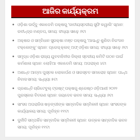
ଆଜିର କାର୍ଯ୍ୟକ୍ରମ
ଓଡ଼ିଶା ଊର୍ଦ୍ଦୁ ଏକାଡେମି ପକ୍ଷରୁ ‘ଜାତୀୟସ୍ତରୀୟ ସୁଫି କୱାଲି’ ସ୍ଥାନ:
ରବୀନ୍ଦ୍ର ମଣ୍ଡପ, ସମୟ: ସଂଧ୍ୟା ସାଢ଼େ ୬ଟା
ଅକ୍ଷର ଓ ସମ୍ବିଧାନ ସୁରକ୍ଷା ମଞ୍ଚ ପକ୍ଷରୁ ‘ଆସନ୍ତୁ ଶୁଣିବା ନିରଂଜନ
ଟକ୍‌ଲେଙ୍କୁ’ ସ୍ଥାନ: ପ୍ରେସ୍‌ କ୍ଲବ୍‌ ଅଫ୍‌ ଓଡ଼ିଶା ସମୟ: ସଂଧ୍ୟା ସାଢ଼େ ୬ଟା
ସମୃଦ୍ଧ ଓଡ଼ିଶା ରାଜ୍ୟ ଯୁବବାହିନୀର ଜିଲ୍ଲା ସ୍ତରୀୟ କମିଟି ଗଠନ ପାଇଁ
କର୍ମଶାଳା ସ୍ଥାନ: ଲୋହିଆ ଏକାଡେମି ସମୟ: ଅପରାହ୍‌ଣ ୪ଟା
ଅଶାନ୍ତ ଆତ୍ମା ପୁସ୍ତକ ଲୋକାର୍ପଣ ଓ ସାରସ୍ବତ ସମାରୋହ ସ୍ଥାନ: ପାନ୍ଥ
ନିବାସ ସମୟ: ସନ୍ଧ୍ୟା ୫ଟା
ପ୍ରଶାନ୍ତି ଚାରିଟେବୁଲ୍‌ ଟ୍ରଷ୍ଟ୍‌ ପକ୍ଷରୁ ଶ୍ରେଷ୍ଠ ଓଡ଼ିଆଣୀ ୨୦୨୨
ପୁରସ୍କାର ବିତରଣ ସ୍ଥାନ: ଜୟଦେବ ଭବନ ସମୟ: ସନ୍ଧ୍ୟା ୬ଟା
ସାଂସଦ ଅପରାଜିତା ଷଡ଼ଙ୍ଗୀଙ୍କ ସାମ୍ବାଦିକ ସମ୍ମିଳନୀ ସ୍ଥାନ: ସାଂସଦଙ୍କ
କାର୍ଯ୍ୟାଳୟ ସମୟ: ପୂର୍ବାହ୍ନ ୧୧ଟା
ଦୁର୍ନୀତି ସମ୍ପର୍କିତ ସାମ୍ବାଦିକ ସମ୍ମିଳନୀ ସ୍ଥାନ: ଉତ୍କଳ ସାମ୍ବାଦିକ ଭବନ
ସମୟ: ପୂର୍ବାହ୍ନ ୧୧ଟା