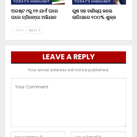
TODAY'S HIGHLIGHT
TODAY'S HIGHLIGHT
ଅଗଷ୍ଟ ୯ରୁ ୧୭ ଯାଏଁ ଘରେ
ରୁଷ ସହ ବାଣିଜ୍ୟ କଲେ
ଘରେ ତ୍ରିରଙ୍ଗା ଅଭିଯାନ
ଲାଗିପାରେ ୧୦୦% ଶୁଳ୍କ
PREV
NEXT
LEAVE A REPLY
Your email address will not be published.