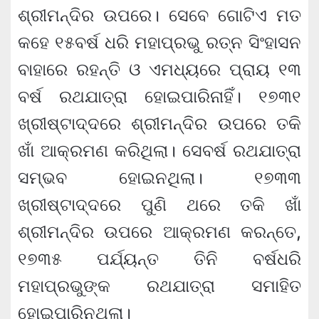
ଶ୍ରୀମନ୍ଦିର ଉପରେ। ସେବେ ଗୋଟିଏ ମତ
କହେ ୧୫ବର୍ଷ ଧରି ମହାପ୍ରଭୁ ରତ୍ନ ସିଂହାସନ
ବାହାରେ ରହନ୍ତି ଓ ଏମଧ୍ୟରେ ପ୍ରାୟ ୧୩
ବର୍ଷ ରଥଯାତ୍ରା ହୋଇପାରିନାହିଁ। ୧୭୩୧
ଖ୍ରୀଷ୍ଟାଦ୍ଦରେ ଶ୍ରୀମନ୍ଦିର ଉପରେ ତକି
ଖାଁ ଆକ୍ରମଣ କରିଥିଲା। ସେବର୍ଷ ରଥଯାତ୍ରା
ସମ୍ଭବ ହୋଇନଥିଲା। ୧୭୩୩
ଖ୍ରୀଷ୍ଟାଦ୍ଦରେ ପୁଣି ଥରେ ତକି ଖାଁ
ଶ୍ରୀମନ୍ଦିର ଉପରେ ଆକ୍ରମଣ କରନ୍ତେ,
୧୭୩୫ ପର୍ଯ୍ୟନ୍ତ ତିନି ବର୍ଷଧରି
ମହାପ୍ରଭୁଙ୍କ ରଥଯାତ୍ରା ସମାହିତ
ହୋଇପାରିନଥିଲା।