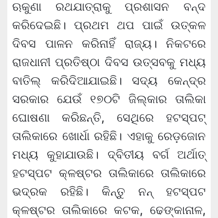
ଋକୁଣା ରଥଯାତ୍ରାକୁ ପ୍ରଶାସନ ବନ୍ଦ
କରିଦେଇଛି। ପ୍ରଥମ ଥପ ପାଇଁ ଉତ୍କଳ
ଦିବସ ପାଳନ କରିନାହିଁ ରାଜ୍ୟ। ନିକଟରେ
ରାଜଧାନୀ ପ୍ରତିଷ୍ଠା ଦିବସ ଉତ୍ସବକୁ ମଧ୍ୟ
ବାତିଲ୍ କରିଦିଆଯାଇଛି। ସଦ୍ୟ କେନ୍ଦ୍ର
ସରକାର ଯେଉଁ ୧୭୦ଟି ଜିଲ୍କାର ତାଲିକା
ଘୋଷଣା କରିଛନ୍ତି, ସେଥିରେ ହଟସ୍ପଟ୍
ତାଲିକାରେ ଖୋର୍ଧା ରହିଛି। ଏହାକୁ ରେଡ଼ଜୋନ
ମଧ୍ୟ କୁହାଯାଉଛି। ଦ୍ବିତୀୟ ବର୍ଗ ଅର୍ଥାତ୍
ହଟସ୍ପଟ କ୍ଳଷ୍ଟର ତାଲିକାରେ ତାଲିକାରେ
ଭଦ୍ରକ ରହିଛି। କିନ୍ତୁ ନନ୍ ହଟସ୍ପଟ
କ୍ଳଷ୍ଟର ତାଲିକାରେ କଟକ, ଢେଙ୍କାନାଳ,