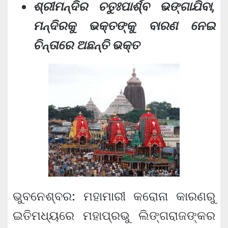
ଶ୍ରୀମନ୍ଦିର ଚତୁଃପାର୍ଶ୍ବ ଭଙ୍ଗାଯିବା,
ମନ୍ଦିରକୁ ଭକ୍ତଙ୍କୁ ବାରଣ ନେଇ
ଚିନ୍ତାରେ ଅଛନ୍ତି ଭକ୍ତ
ଭୁବନେଶ୍ବର: ମହାମାରୀ କରୋନା କାରଣରୁ
ଇତିମଧ୍ୟରେ ମହାପ୍ରଭୁ ଲିଙ୍ଗରାଜଙ୍କର