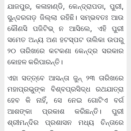
ଯାଜପୁର, କଳାହାଣ୍ଡି, କେନ୍ଦ୍ରାପଡା, ପୁରୀ,
ସୁନ୍ଦରଗଡ଼ ଜିଲ୍ଲା ରହିଛି। ସମ୍ଭବତଃ ଆଉ
କୌଣସି ପଜିଟିଭ୍ ନ ଆସିଲେ, ଏହି ପୁରୀ
ସମେତ ଅନ୍ୟ ଅଣ ହଟସ୍ପଟ ତାଲିକା ଉପରୁ
୨୦ ତାରିଖରେ କଟକଣା କେନ୍ଦ୍ର ସରକାର
କୋହଳ କରିପାରନ୍ତି।
ଏହା ସତ୍ତ୍ବେ ଆସନ୍ତା ଜୁନ୍ ୨୩ ତାରିଖରେ
ମହାପ୍ରଭୁଙ୍କ ବିଶ୍ବପ୍ରସିଦ୍ଧ ରଥଯାତ୍ରା
ହେବ କି ନାହିଁ, ସେ ନେଇ ଗୋଟିଏ ବର୍ଗ
ଆଶଙ୍କା ପ୍ରକାଶ କରିଛନ୍ତି। ପୁରୀ
ଶ୍ରୀମନ୍ଦିର ପ୍ରଶାସନ ମଧ୍ୟ ଚିନ୍ତାରେ