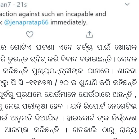
ରର ଗୋଟିଏ ଘଟଣା ଏବେ ଚର୍ଚ୍ଚା ପାଇଁ ଖୋରାକ
ି ତୁରନ୍ତ ଟ୍ବିଟ୍ କରି ବିବାଦ ବଢାଇଛନ୍ତି। କେବଳ
ବି କରିଛନ୍ତି ମୁଖ୍ୟମନ୍ତ୍ରୀଙ୍କ ପାଖରେ। ଶାରଦା
ଲୁ ପି ସି -୧୧୫୭୩ / ୨୦ ର ଶୁଣାଣି କରି କହିଛନ୍ତି
ୂର୍ବରୁ ପ୍ରଥମେ ଯେଉଁମାନେ ଯେଉଁଠାରେ ଅଛନ୍ତି ,
ୁ ନେଇ ପରୀକ୍ଷା ହେବ । ଯଦି ରିପୋର୍ଟ ନେଗେଟିଭ
ଇଁ ଅନୁମତି ଦିଆଯିବ । ହାଇକୋର୍ଟ ଙ୍କ ନିର୍ଦ୍ଦେଶ
 ଆରମ୍ଭ କରିଛନ୍ତି । ଗତକାଲି ଠାରୁ ରାଜ୍ୟ