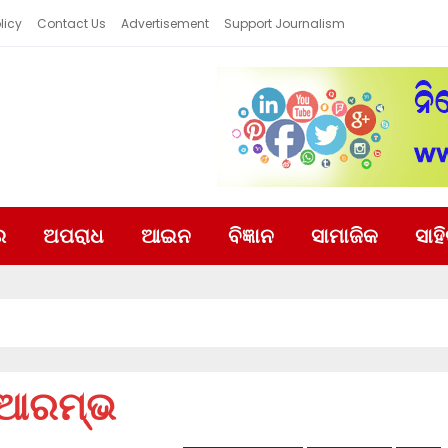
licy
Contact Us
Advertisement
Support Journalism
ର
ଅପରାଧ
ଆଇନ
ବିଜ୍ଞାନ
ସାମାଜିକ
ସାହ
ଧ ଆରମ୍ଭ