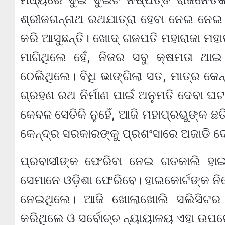
ଶ୍ରୀଜଗନ୍ନାଥ ରଥଯାତ୍ରା ହେବା ନେଇ ନେ
କରି ଆସୁଛନ୍ତି। ଖୋଦ୍ ଗଜପତି ମହାରାଜା ମହା
ମାଗିଥିଲେ ହେଁ, ନିଜର ସବୁ କ୍ଷମତା ଥା
ଠେଲିଥିଲେ। ବିଧି ଭାଙ୍ଗିଲା ସତ, ମାତ୍ର କ
ଗ୍ରହଣ ରଥ ନିର୍ମାଣ ପାଇଁ ଅନୁମତି ଦେବା ଘଟ
କେବଳ ସେତିକି ନୁହେଁ, ଆଜି ମହାପ୍ରଭୁଙ୍କ ଛତ
କେନ୍ଦ୍ର ସରକାରଙ୍କୁ ପ୍ରଶଂସାରେ ଅଜାଡି ଦ
ପ୍ରବାସୀଙ୍କ ଫେରିବା ନେଇ ଗତକାଲି ହାଇ
ସେମାନେ ଓଡ଼ିଶା ଫେରିବେ। ହାଇକୋର୍ଟଙ୍କ ନ
ନେଇଥିଲେ। ଆଜି ଖୋଲାଖାେଲି ସଲିସିଟର 
କରିଥିଲେ ଓ ସର୍ବୋଚ୍ଚ ନ୍ୟାୟାଳୟ ଏହା ଉପ