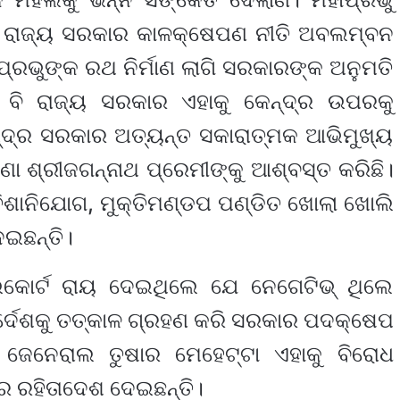
ଇ ରାଜ୍ୟ ସରକାର କାଳକ୍ଷେପଣ ନୀତି ଅବଲମ୍ବନ
ପ୍ରଭୁଙ୍କ ରଥ ନିର୍ମାଣ ଲାଗି ସରକାରଙ୍କ ଅନୁମତି
ଇ ବି ରାଜ୍ୟ ସରକାର ଏହାକୁ କେନ୍ଦ୍ର ଉପରକୁ
େନ୍ଦ୍ର ସରକାର ଅତ୍ୟନ୍ତ ସକାରାତ୍ମକ ଆଭିମୁଖ୍ୟ
ଣା ଶ୍ରୀଜଗନ୍ନାଥ ପ୍ରେମୀଙ୍କୁ ଆଶ୍ବସ୍ତ କରିଛି।
ିଶାନିଯୋଗ, ମୁକ୍ତିମଣ୍ଡପ ପଣ୍ଡିତ ଖୋଲା ଖୋଲି
େଇଛନ୍ତି।
କୋର୍ଟ ରାୟ ଦେଇଥିଲେ ଯେ ନେଗେଟିଭ୍ ଥିଲେ
ିର୍ଦେଶକୁ ତତ୍କାଳ ଗ୍ରହଣ କରି ସରକାର ପଦକ୍ଷେପ
ଜେନେରାଲ ତୁଷାର ମେହେଟ୍ଟା ଏହାକୁ ବିରୋଧ
ରେ ରହିତାଦେଶ ଦେଇଛନ୍ତି।