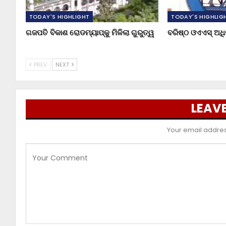
TODAY'S HIGHLIGHT
TODAY'S HIGHLIG
ଗଜପତି ବିକାଶ ରୋଡମ୍ୟାପ୍‌କୁ ମିଳିଲା ଗୁରୁତ୍ୱ
ବରିଷ୍ଠ ଓଏଏସ୍‌ ଅ
PREV
NEXT
LEAVE
Your email address