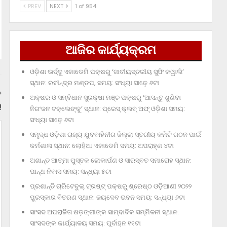
PREV
NEXT
1 of 954
ଆଜିର କାର୍ଯ୍ୟକ୍ରମ
ଓଡ଼ିଶା ଊର୍ଦ୍ଦୁ ଏକାଡେମି ପକ୍ଷରୁ ‘ଜାତୀୟସ୍ତରୀୟ ସୁଫି କୱାଲି’
ସ୍ଥାନ: ରବୀନ୍ଦ୍ର ମଣ୍ଡପ, ସମୟ: ସଂଧ୍ୟା ସାଢ଼େ ୬ଟା
ଅକ୍ଷର ଓ ସମ୍ବିଧାନ ସୁରକ୍ଷା ମଞ୍ଚ ପକ୍ଷରୁ ‘ଆସନ୍ତୁ ଶୁଣିବା
!
ନିରଂଜନ ଟକ୍‌ଲେଙ୍କୁ’ ସ୍ଥାନ: ପ୍ରେସ୍‌ କ୍ଲବ୍‌ ଅଫ୍‌ ଓଡ଼ିଶା ସମୟ:
ସଂଧ୍ୟା ସାଢ଼େ ୬ଟା
ସମୃଦ୍ଧ ଓଡ଼ିଶା ରାଜ୍ୟ ଯୁବବାହିନୀର ଜିଲ୍ଲା ସ୍ତରୀୟ କମିଟି ଗଠନ ପାଇଁ
କର୍ମଶାଳା ସ୍ଥାନ: ଲୋହିଆ ଏକାଡେମି ସମୟ: ଅପରାହ୍‌ଣ ୪ଟା
ଅଶାନ୍ତ ଆତ୍ମା ପୁସ୍ତକ ଲୋକାର୍ପଣ ଓ ସାରସ୍ବତ ସମାରୋହ ସ୍ଥାନ:
ପାନ୍ଥ ନିବାସ ସମୟ: ସନ୍ଧ୍ୟା ୫ଟା
ପ୍ରଶାନ୍ତି ଚାରିଟେବୁଲ୍‌ ଟ୍ରଷ୍ଟ୍‌ ପକ୍ଷରୁ ଶ୍ରେଷ୍ଠ ଓଡ଼ିଆଣୀ ୨୦୨୨
ପୁରସ୍କାର ବିତରଣ ସ୍ଥାନ: ଜୟଦେବ ଭବନ ସମୟ: ସନ୍ଧ୍ୟା ୬ଟା
ସାଂସଦ ଅପରାଜିତା ଷଡ଼ଙ୍ଗୀଙ୍କ ସାମ୍ବାଦିକ ସମ୍ମିଳନୀ ସ୍ଥାନ:
ସାଂସଦଙ୍କ କାର୍ଯ୍ୟାଳୟ ସମୟ: ପୂର୍ବାହ୍ନ ୧୧ଟା