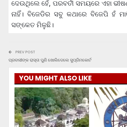
ଦେଉଥିଲେ ହେଁ, ପରବର୍ତୀ ସମୟରେ ଏହା ଭୀ
ନାହିଁ। ବିଜେଡିର ସବୁ କଥାରେ ବିଜେପି ହଁ ମା
ସଙ୍କେତ ମିଳୁଛି।
PREV POST
ପ୍ରବାସୀଙ୍କ ରାସ୍ତା ପୁଣି ଖୋଲିଦେଲେ ସୁପ୍ରିମକୋର୍ଟ
YOU MIGHT ALSO LIKE