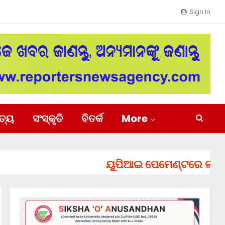
Sign In
ିତ୍ୟ
ସଂସ୍କୃତି
ବିତର୍କ
More
ୟୁପିଆଇ ପେମେଣ୍ଟରେ ଲାଗିପାରେ ଚ