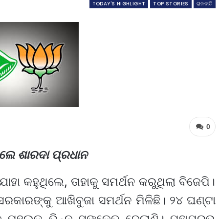
TODAY'S HIGHLIGHT
TOP STORIES
ରାଜନୀତି
0
 କଲେ ଶାରଦା ପ୍ରଧାନ
ା କହୁଥିଲେ, ତାହାକୁ ସମର୍ଥନ କରୁଥିଲା ବିଜେପି।
ରକାରଙ୍କୁ ଆଖିବୁଜା ସମର୍ଥନ ମିଳିଛି। ୨୪ ଘଣ୍ଟା
କ ମହଲକୁ ଭିନ୍ନ ସଙ୍କେତ ଦେଲାଣି। ମହାପ୍ରଭୁ