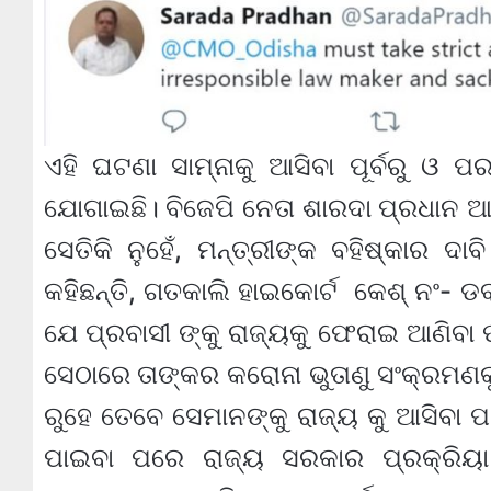
ଏହି ଘଟଣା ସାମ୍ନାକୁ ଆସିବା ପୂର୍ବରୁ ଓ ପ
ଯୋଗାଇଛି। ବିଜେପି ନେତା ଶାରଦା ପ୍ରଧାନ ଆଜ
ସେତିକି ନୁହେଁ, ମନ୍ତ୍ରୀଙ୍କ ବହିଷ୍କାର ଦା
କହିଛନ୍ତି, ଗତକାଲି ହାଇକୋର୍ଟ କେଶ୍ ନଂ- ଡବ୍
ଯେ ପ୍ରବାସୀ ଙ୍କୁ ରାଜ୍ୟକୁ ଫେରାଇ ଆଣିବା ପ
ସେଠାରେ ତାଙ୍କର କରୋନା ଭୁତାଣୁ ସଂକ୍ରମଣକ
ରୁହେ ତେବେ ସେମାନଙ୍କୁ ରାଜ୍ୟ କୁ ଆସିବା ପା
ପାଇବା ପରେ ରାଜ୍ୟ ସରକାର ପ୍ରକ୍ରିୟା