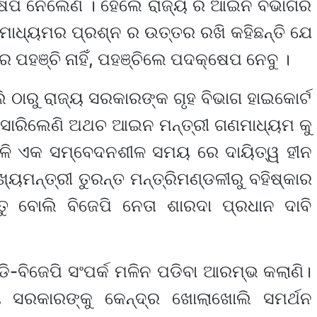
ଷେପ ନେଲେଣି । ହେଲେ ରାଜ୍ୟ ର ଆଇନ ବିଭାଗର
ଣମାଧ୍ୟମର ପ୍ରଶ୍ନ ର ଉତ୍ତର ରଖି କହିଛନ୍ତି ଯେ
େ ପହଞ୍ଚି ନାହିଁ, ପହଞ୍ଚିଲେ ପଦକ୍ଷେପ ନେବୁ ।
ଠାରୁ ରାଜ୍ୟ ସରକାରଙ୍କ ଗୃହ ବିଭାଗ ହାଇକୋର୍ଟ
ରିସାରିଲେଣି ଅଥଚ ଆଇନ ମନ୍ତ୍ରୀ ଗଣମାଧ୍ୟମ କୁ
 ଏଭଳି ଏକ ସମ୍ବେଦନଶୀଳ ସମୟ ରେ ଦାୟିତ୍ୱ ହୀନ
୍ୟମନ୍ତ୍ରୀ ତୁରନ୍ତ ମନ୍ତ୍ରିମଣ୍ଡଳୀରୁ ବହିଷ୍କାର
୍ତୁ ବୋଲି ବିଜେପି ନେତା ଶାରଦା ପ୍ରଧାନ ଦାବି
େଡି-ବିଜେପି ସଂପର୍କ ମଳିନ ପଡିବା ଆରମ୍ଭ କଲାଣି।
 ସରକାରଙ୍କୁ କେନ୍ଦ୍ର ଖୋଲାଖୋଲି ସମର୍ଥନ