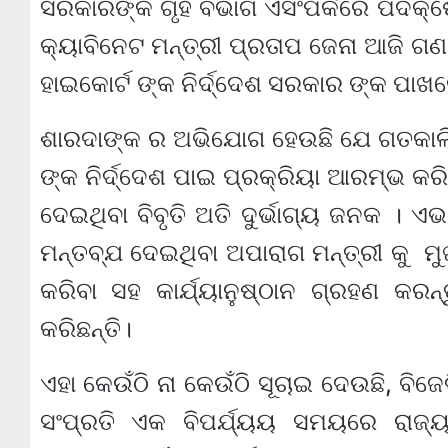
ସରକାରଙ୍କ ଗୃହ ବିଭାଗ ଏସଂପର୍କରେ ପଦକ୍
କ୍ୟାବିନେଟ ମନ୍ତ୍ରୀ ପ୍ରତାପ ଜେନା ଆଜି ଗ
ହାଇକୋର୍ଟ ଙ୍କ ନିର୍ଦ୍ଦେଶ ସରକାର ଙ୍କ ପାଖର
ଶାରଦାଙ୍କ ର ଅଭିଯୋଗ ହେଉଛି ଯେ ଗତକାଲି 
ଙ୍କ ନିର୍ଦ୍ଦେଶ ପାଇ ପ୍ରକ୍ରିୟା ଆରମ୍ଭ କ
ଦେଇଥିବା ବିବୃତି ଅତି ଦୁର୍ଭାଗ୍ୟ ଜନକ ।
ମନ୍ତବ୍ଯ ଦେଇଥିବା ଅପାରାଗ ମନ୍ତ୍ରୀ କୁ ମୁଖ
କରିବା ସହ କାର୍ଯ୍ୟାନୁଷ୍ଠାନ ଗ୍ରହଣ କରନ
କରିଛନ୍ତି।
ଏହା କେଉଁଠି ନା କେଉଁଠି ସୂଚାଇ ଦେଉଛି, ବିଜ
ସଂପ୍ରତି ଏକ ବିପର୍ଯ୍ୟୟ ସମୟରେ ରାଜ୍ୟ