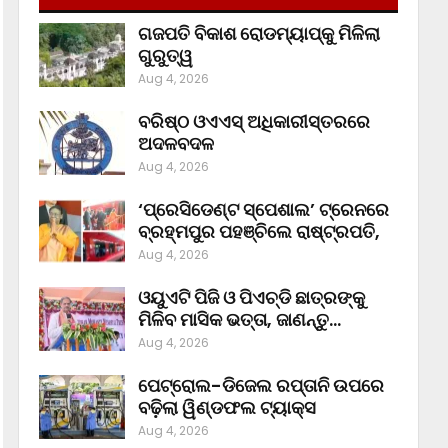
ଗଜପତି ବିକାଶ ରୋଡମ୍ୟାପ୍‌କୁ ମିଳିଲା
ଗୁରୁତ୍ୱ
Aug 4, 2026
ବରିଷ୍ଠ ଓଏଏସ୍‌ ଅଧିକାରୀସ୍ତରରେ
ଅଦଳବଦଳ
Aug 4, 2026
‘ପ୍ରେସିଡେଣ୍ଟ ସ୍ପେଶାଲ’ ଟ୍ରେନରେ
ବ୍ରହ୍ମପୁର ପହଞ୍ଚିଲେ ରାଷ୍ଟ୍ରପତି,
Aug 4, 2026
ଓୟୁଏଟି ପିଜି ଓ ପିଏଚ୍‌ଡି ଛାତ୍ରଙ୍କୁ
ମିଳିବ ମାସିକ ଭତ୍ତା, ଜାଣନ୍ତୁ…
Aug 4, 2026
ପେଟ୍ରୋଲ-ଡିଜେଲ ରପ୍ତାନି ଉପରେ
ବଢ଼ିଲା ୱିଣ୍ଡଫଲ ଟ୍ୟାକ୍ସ
Aug 4, 2026