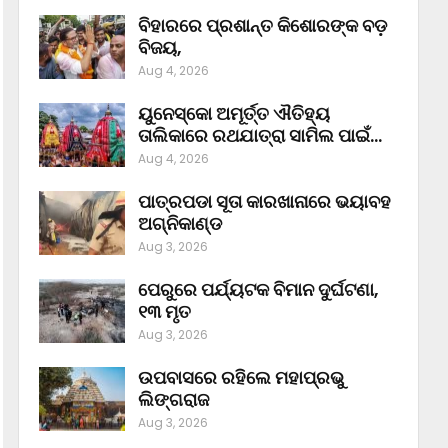
ବିହାରରେ ପ୍ରଶାନ୍ତ କିଶୋରଙ୍କ ବଡ଼
ବିଜୟ,
Aug 4, 2026
ୟୁନେସ୍କୋ ଅମୂର୍ତ୍ତ ଐତିହ୍ୟ
ତାଲିକାରେ ରଥଯାତ୍ରା ସାମିଲ ପାଇଁ…
Aug 4, 2026
ପାତ୍ରପଡା ସୂତା କାରଖାନାରେ ଭୟାବହ
ଅଗ୍ନିକାଣ୍ଡ
Aug 3, 2026
ପେରୁରେ ପର୍ଯ୍ୟଟକ ବିମାନ ଦୁର୍ଘଟଣା,
୧୩ ମୃତ
Aug 3, 2026
ଉପବାସରେ ରହିଲେ ମହାପ୍ରଭୁ
ଲିଙ୍ଗରାଜ
Aug 3, 2026