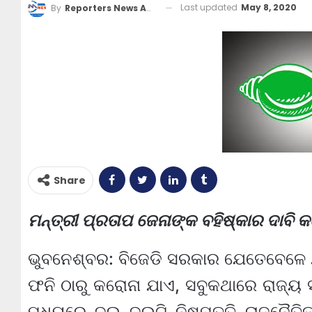
Last updated
May 8, 2020
By
Reporters News Agency
Share
ମନ୍ତ୍ରୀ ପ୍ରତାପ ଜେନାଙ୍କ ବହିଷ୍କାର ଦାବି
ଭୁବନେଶ୍ବର: ବିଜେଡି ସରକାର ଯେତେବେଳେ ଯାହ
ଫନି ଠାରୁ କରୋନା ଯାଏ, ସବୁକଥାରେ ରାଜ୍ୟ ସ
ମଧ୍ୟରେ ଦୁଇ ଦୁଇଟି ନିଷ୍ପତ୍ତି ରାଜନୈତି