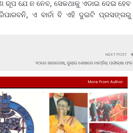
ଷଣ ରୂପ ଯେ ନ ନେବ, ସେକଥାକୁ ଏଡାଇ ଦେଇ ହେବ
ରିପାରବନି, ଏ ବାର୍ତା ବି ଏହି ଦୁଇଟି ପ୍ରସଙ୍ଗରୁ
NEXT POST
୨୦ରେ ଖାତାଦେଖା, ଜୁଲାଇ ଶେଷରେ ମାଟ୍ରିକ୍ ପରୀକ୍ଷା ଫଳ
More From Author