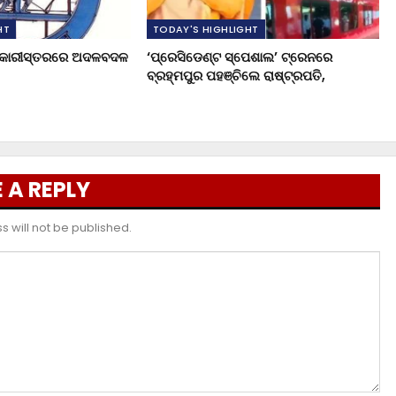
HT
TODAY'S HIGHLIGHT
ଧିକାରୀସ୍ତରରେ ଅଦଳବଦଳ
‘ପ୍ରେସିଡେଣ୍ଟ ସ୍ପେଶାଲ’ ଟ୍ରେନରେ
ବ୍ରହ୍ମପୁର ପହଞ୍ଚିଲେ ରାଷ୍ଟ୍ରପତି,
 A REPLY
 will not be published.