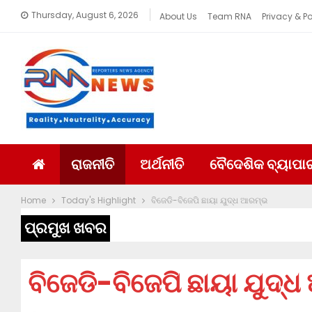
Thursday, August 6, 2026
About Us
Team RNA
Privacy & Po
ରାଜନୀତି
ଅର୍ଥନୀତି
ବୈଦେଶିକ ବ୍ୟାପା
Home
Today's Highlight
ବିଜେଡି-ବିଜେପି ଛାୟା ଯୁଦ୍ଧ ଆରମ୍ଭ
ପ୍ରମୁଖ ଖବର
ବିଜେଡି-ବିଜେପି ଛାୟା ଯୁଦ୍