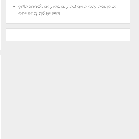
ଦୁର୍ନୀତି ସମ୍ପର୍କିତ ସାମ୍ବାଦିକ ସମ୍ମିଳନୀ ସ୍ଥାନ: ଉତ୍କଳ ସାମ୍ବାଦିକ
ଭବନ ସମୟ: ପୂର୍ବାହ୍ନ ୧୧ଟା