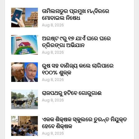
ତାମିଲନାଡୁର ପ୍ରମୁଖ ମନ୍ଦିରରେ
ମୋବାଇଲ ନିଷେଧ
Aug 8, 2026
ଅଗଷ୍ଟ ୯ରୁ ୧୭ ଯାଏଁ ଘରେ ଘରେ
ତ୍ରିରଙ୍ଗା ଅଭିଯାନ
Aug 8, 2026
ରୁଷ ସହ ବାଣିଜ୍ୟ କଲେ ଲାଗିପାରେ
୧୦୦% ଶୁଳ୍କ
Aug 8, 2026
ରାଜପଥରୁ ହଟିବେ ଗୋରୁଗାଈ
Aug 8, 2026
ଏକକ ଶିକ୍ଷକ ସ୍କୁଲରେ ତୁରନ୍ତ ନିଯୁକ୍ତ
ହେବେ ଶିକ୍ଷକ
Aug 8, 2026