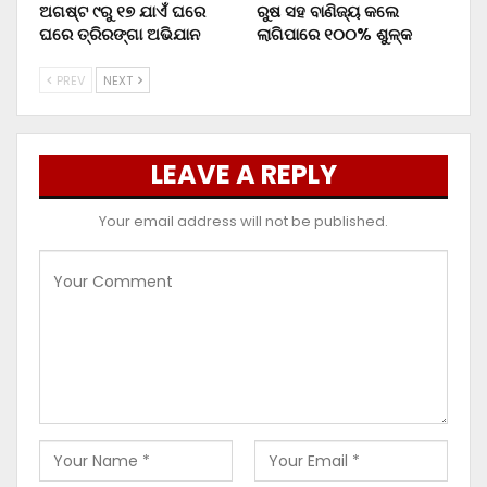
ଅଗଷ୍ଟ ୯ରୁ ୧୭ ଯାଏଁ ଘରେ
ରୁଷ ସହ ବାଣିଜ୍ୟ କଲେ
ଘରେ ତ୍ରିରଙ୍ଗା ଅଭିଯାନ
ଲାଗିପାରେ ୧୦୦% ଶୁଳ୍କ
PREV
NEXT
LEAVE A REPLY
Your email address will not be published.