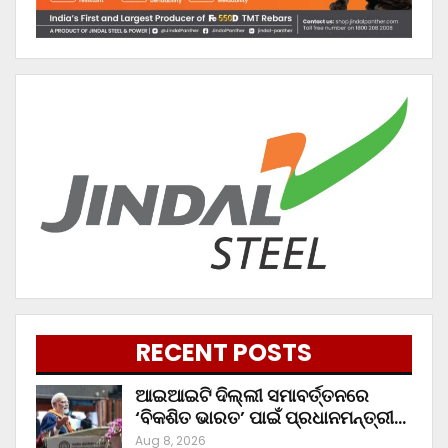
RECENT POSTS
ଆଇଆଇଟି ଦିଲ୍ଲୀ ସମାବର୍ତ୍ତନରେ
‘ବିକଶିତ ଭାରତ’ ପାଇଁ ପ୍ରଧାନମନ୍ତ୍ରୀ…
Aug 8, 2026