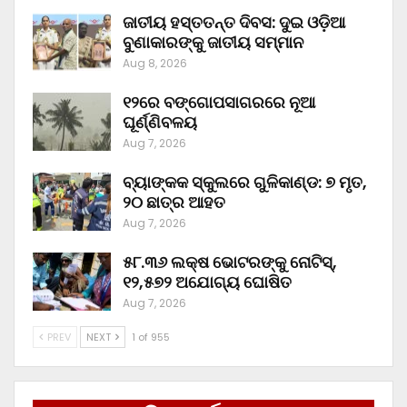
ଜାତୀୟ ହସ୍ତତନ୍ତ ଦିବସ: ଦୁଇ ଓଡ଼ିଆ
ବୁଣାକାରଙ୍କୁ ଜାତୀୟ ସମ୍ମାନ
Aug 8, 2026
୧୨ରେ ବଙ୍ଗୋପସାଗରରେ ନୂଆ
ଘୂର୍ଣ୍ଣିବଳୟ
Aug 7, 2026
ବ୍ୟାଙ୍କକ ସ୍କୁଲରେ ଗୁଳିକାଣ୍ଡ: ୭ ମୃତ,
୨୦ ଛାତ୍ର ଆହତ
Aug 7, 2026
୫୮.୩୬ ଲକ୍ଷ ଭୋଟରଙ୍କୁ ନୋଟିସ୍‌,
୧୨,୫୭୨ ଅଯୋଗ୍ୟ ଘୋଷିତ
Aug 7, 2026
PREV
NEXT
1 of 955