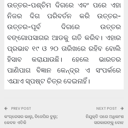
ଉତ୍ତର-ପଶ୍ଚିମ ଦିଗରେ ଏବଂ ପରେ ଏହା
ନିଜର ଦିଗ ପରିବର୍ତନ କରି ଉତ୍ତର-
ଉତ୍ତର-ପୂର୍ବ ଦିଗରେ ଉତ୍ତର
ବଙ୍ଗୋପସାଗର ଆଡକୁ ଗତି କରିବ। ଏହାର
ପ୍ରଭାବ ୧୯ ଓ ୨୦ ତାରିଖରେ ରହିବ ବୋଲି
ହିସାବ କରାଯାଉଛି। ହେଲେ ଭାରତର
ପାଣିପାଗ ବିଜ୍ଞାନ କେନ୍ଦ୍ର ଏ ସଂପର୍କରେ
ଏଯାଏ ସ୍ପଷ୍ଟ ଚିତ୍ର ଦେଇନାହିଁ।
PREV POST
NEXT POST
କଂଗ୍ରେସର ଭାଲୁ, ବିଜେପିର ବୁଲୁ;
ନିଯୁକ୍ତି ପରେ ଅଧିକାଂଶ
କେବଳ ଏତିକି
ସରକାରଙ୍କୁ ବୋଝ