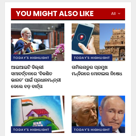
YOU MIGHT ALSO LIKE
All
TODAY'S HIGHLIGHT
TODAY'S HIGHLIGHT
ଆଇଆଇଟି ଦିଲ୍ଲୀ
ତାମିଲନାଡୁର ପ୍ରମୁଖ
ସମାବର୍ତ୍ତନରେ ‘ବିକଶିତ
ମନ୍ଦିରରେ ମୋବାଇଲ ନିଷେଧ
ଭାରତ’ ପାଇଁ ପ୍ରଧାନମନ୍ତ୍ରୀ
ଦେଲେ ବଡ଼ ବାର୍ତ୍ତା
TODAY'S HIGHLIGHT
TODAY'S HIGHLIGHT