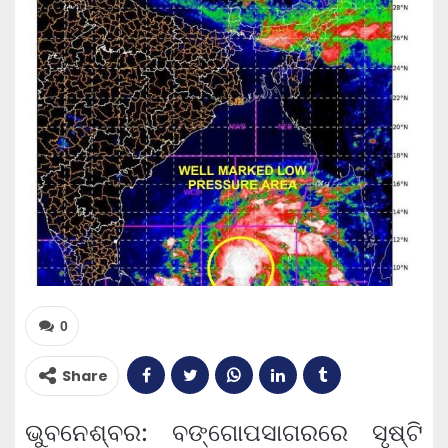
0
Share
ଭୁବନେଶ୍ବର: ବଙ୍ଗୋପସାଗରରେ ସୃଷ୍ଟି