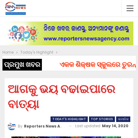
Home
Today's Highlight
ପ୍ରମୁଖ ଖବର
ଏକକ ଶିକ୍ଷକ ସ୍କୁଲରେ ତୁରନ୍ତ ନି
ଆଗକୁ ଭୟ ବଢାଇପାରେ
ବାତ୍ୟା
TODAY'S HIGHLIGHT
TOP STORIES
ସାମାଜିକ
Last updated
May 14, 2020
By
Reporters News Agency