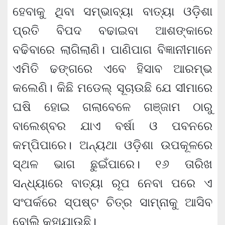
ହେବାକୁ ଥିବା ସମ୍ଭାବ୍ୟା ବାତ୍ୟା ଓଡ଼ିଶା
ପ୍ରତି ବିପଦ ବଢାଇବା ଆଶଙ୍କାରେ
ବଢିବାରେ ଲାଗିଲାଣି। ପାଣିପାଗ ବିଜ୍ଞାନୀମାନେ
ଏମିତି ଢଙ୍ଗରେ ଏବେ ହିସାବ ଆରମ୍ଭ
କଲେଣି। କିଛି ମଡେଲ୍ ସୂଚାଉଛି ଯେ ସୀମାରେ
ଘଷି ହୋଇ ଗଲାବେଳେ ଗଞ୍ଜାମ ଠାରୁ
ବାଲେଶ୍ବର ଯାଏ ବର୍ଷା ଓ ପବନରେ
କମ୍ପିପାରେ। ଅନ୍ୟଥା ଓଡ଼ିଶା ଉପକୂଳରେ
ସ୍ଥଳ ଭାଗ ଛୁଇଁପାରେ। ୧୬ ତାରିଖ
ସନ୍ଧ୍ୟାରେ ବାତ୍ୟା ରୂପ ନେବା ପରେ ଏ
ସଂପର୍କରେ ସ୍ପଷ୍ଟ ଚିତ୍ର ସାମ୍ନାକୁ ଆସିବ
ବୋଲି କୁହାଯାଉଛି।