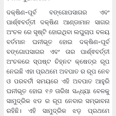
ଦକ୍ଷିଣ-ପୂର୍ବ ବଙ୍ଗୋପସାଗର ଏବଂ
ପାର୍ଶ୍ଵବର୍ତ୍ତୀ ଦକ୍ଷିଣ ଆଣ୍ଡାମାନ ସାଗର
ଅଂଚଳ ରେ ସୃଷ୍ଟି ହୋଇଥିବା ଲଘୁଚାପ ବଳୟ
ବର୍ତମାନ ଘନୀଭୂତ ହୋଇ ଦକ୍ଷିଣ-ପୂର୍ବ
ବଙ୍ଗୋପସାଗର ଏବଂ ତାର ପାର୍ଶ୍ଵବର୍ତ୍ତୀ
ଅଂଚଳରେ ସ୍ପଷ୍ଟ ଚିହ୍ନଟ କ୍ଷେତ୍ର ରୂପ
ନେଇଛି ଏହା ପ୍ରଥମେ ଅବପାତ ର ରୂପ ନେବ
ଓ ପରବର୍ତୀ ସମୟରେ ଏହି ଅବପାତ ଆହୁରି
ଘନୀଭୂତ ହୋଇ ୧୬ ତାରିଖ ସନ୍ଧ୍ୟା ବେଳକୁ
ସାମୁଦ୍ରିକ ଝଡ ର ରୂପ ନେବାର ସମ୍ଭାବନା
ରହିଛି। ଏହି ସାମୁଦ୍ରିକ ଝଡ଼ ପ୍ରଥମେ