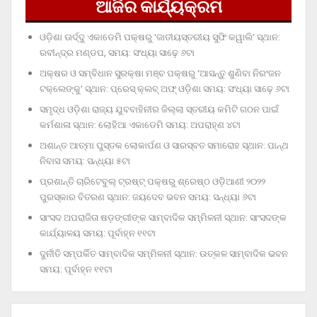
ଆଜିର କାର୍ଯ୍ୟକ୍ରମ
ଓଡ଼ିଶା ଊର୍ଦ୍ଦୁ ଏକାଡେମି ପକ୍ଷରୁ ‘ଜାତୀୟସ୍ତରୀୟ ସୁଫି କୱାଲି’ ସ୍ଥାନ:
ରବୀନ୍ଦ୍ର ମଣ୍ଡପ, ସମୟ: ସଂଧ୍ୟା ସାଢ଼େ ୬ଟା
ଅକ୍ଷର ଓ ସମ୍ବିଧାନ ସୁରକ୍ଷା ମଞ୍ଚ ପକ୍ଷରୁ ‘ଆସନ୍ତୁ ଶୁଣିବା ନିରଂଜନ
ଟକ୍‌ଲେଙ୍କୁ’ ସ୍ଥାନ: ପ୍ରେସ୍‌ କ୍ଲବ୍‌ ଅଫ୍‌ ଓଡ଼ିଶା ସମୟ: ସଂଧ୍ୟା ସାଢ଼େ ୬ଟା
ସମୃଦ୍ଧ ଓଡ଼ିଶା ରାଜ୍ୟ ଯୁବବାହିନୀର ଜିଲ୍ଲା ସ୍ତରୀୟ କମିଟି ଗଠନ ପାଇଁ
କର୍ମଶାଳା ସ୍ଥାନ: ଲୋହିଆ ଏକାଡେମି ସମୟ: ଅପରାହ୍‌ଣ ୪ଟା
ଅଶାନ୍ତ ଆତ୍ମା ପୁସ୍ତକ ଲୋକାର୍ପଣ ଓ ସାରସ୍ବତ ସମାରୋହ ସ୍ଥାନ: ପାନ୍ଥ
ନିବାସ ସମୟ: ସନ୍ଧ୍ୟା ୫ଟା
ପ୍ରଶାନ୍ତି ଚାରିଟେବୁଲ୍‌ ଟ୍ରଷ୍ଟ୍‌ ପକ୍ଷରୁ ଶ୍ରେଷ୍ଠ ଓଡ଼ିଆଣୀ ୨୦୨୨
ପୁରସ୍କାର ବିତରଣ ସ୍ଥାନ: ଜୟଦେବ ଭବନ ସମୟ: ସନ୍ଧ୍ୟା ୬ଟା
ସାଂସଦ ଅପରାଜିତା ଷଡ଼ଙ୍ଗୀଙ୍କ ସାମ୍ବାଦିକ ସମ୍ମିଳନୀ ସ୍ଥାନ: ସାଂସଦଙ୍କ
କାର୍ଯ୍ୟାଳୟ ସମୟ: ପୂର୍ବାହ୍ନ ୧୧ଟା
ଦୁର୍ନୀତି ସମ୍ପର୍କିତ ସାମ୍ବାଦିକ ସମ୍ମିଳନୀ ସ୍ଥାନ: ଉତ୍କଳ ସାମ୍ବାଦିକ ଭବନ
ସମୟ: ପୂର୍ବାହ୍ନ ୧୧ଟା