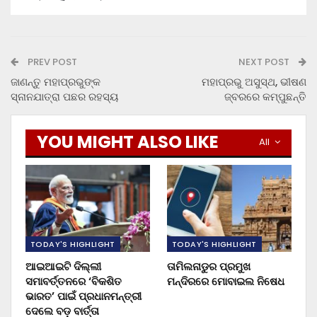
PREV POST
NEXT POST
ଜାଣନ୍ତୁ ମହାପ୍ରଭୁଙ୍କ
ମହାପ୍ରଭୁ ଅସୁସ୍ଥ, ଭୀଷଣ
ସ୍ନାନଯାତ୍ରା ପଛର ରହସ୍ୟ
ଜ୍ବରରେ କମ୍ପୁଛନ୍ତି
YOU MIGHT ALSO LIKE
All
TODAY'S HIGHLIGHT
TODAY'S HIGHLIGHT
ଆଇଆଇଟି ଦିଲ୍ଲୀ
ତାମିଲନାଡୁର ପ୍ରମୁଖ
ସମାବର୍ତ୍ତନରେ ‘ବିକଶିତ
ମନ୍ଦିରରେ ମୋବାଇଲ ନିଷେଧ
ଭାରତ’ ପାଇଁ ପ୍ରଧାନମନ୍ତ୍ରୀ
ଦେଲେ ବଡ଼ ବାର୍ତ୍ତା