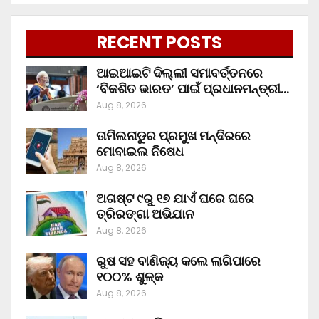
RECENT POSTS
ଆଇଆଇଟି ଦିଲ୍ଲୀ ସମାବର୍ତ୍ତନରେ
‘ବିକଶିତ ଭାରତ’ ପାଇଁ ପ୍ରଧାନମନ୍ତ୍ରୀ…
Aug 8, 2026
ତାମିଲନାଡୁର ପ୍ରମୁଖ ମନ୍ଦିରରେ
ମୋବାଇଲ ନିଷେଧ
Aug 8, 2026
ଅଗଷ୍ଟ ୯ରୁ ୧୭ ଯାଏଁ ଘରେ ଘରେ
ତ୍ରିରଙ୍ଗା ଅଭିଯାନ
Aug 8, 2026
ରୁଷ ସହ ବାଣିଜ୍ୟ କଲେ ଲାଗିପାରେ
୧୦୦% ଶୁଳ୍କ
Aug 8, 2026