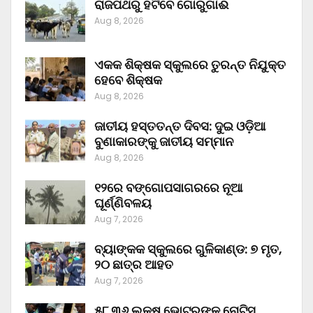
ରାଜପଥରୁ ହଟିବେ ଗୋରୁଗାଈ
Aug 8, 2026
ଏକକ ଶିକ୍ଷକ ସ୍କୁଲରେ ତୁରନ୍ତ ନିଯୁକ୍ତ
ହେବେ ଶିକ୍ଷକ
Aug 8, 2026
ଜାତୀୟ ହସ୍ତତନ୍ତ ଦିବସ: ଦୁଇ ଓଡ଼ିଆ
ବୁଣାକାରଙ୍କୁ ଜାତୀୟ ସମ୍ମାନ
Aug 8, 2026
୧୨ରେ ବଙ୍ଗୋପସାଗରରେ ନୂଆ
ଘୂର୍ଣ୍ଣିବଳୟ
Aug 7, 2026
ବ୍ୟାଙ୍କକ ସ୍କୁଲରେ ଗୁଳିକାଣ୍ଡ: ୭ ମୃତ,
୨୦ ଛାତ୍ର ଆହତ
Aug 7, 2026
୫୮.୩୬ ଲକ୍ଷ ଭୋଟରଙ୍କୁ ନୋଟିସ୍‌,