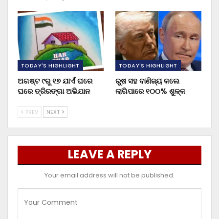
TODAY'S HIGHLIGHT
TODAY'S HIGHLIGHT
ଅଗଷ୍ଟ ୯ରୁ ୧୭ ଯାଏଁ ଘରେ
ରୁଷ ସହ ବାଣିଜ୍ୟ କଲେ
ଘରେ ତ୍ରିରଙ୍ଗା ଅଭିଯାନ
ଲାଗିପାରେ ୧୦୦% ଶୁଳ୍କ
PREV
NEXT
LEAVE A REPLY
Your email address will not be published.