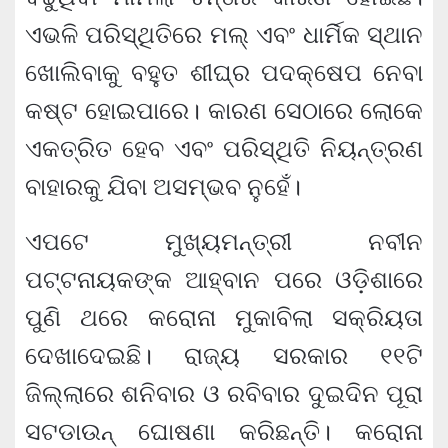
ଏଭଳି ପରିସ୍ଥିତିରେ ମଲ୍ ଏବଂ ଧାର୍ମିକ ସ୍ଥାନ
ଖୋଲିବାକୁ ବହୁତ ଶୀଘ୍ର ପଦକ୍ଷେପ ନେବା
କଷ୍ଟ ହୋଇପାରେ। କାରଣ ସେଠାରେ ଲୋକେ
ଏକତ୍ରିତ ହେବ ଏବଂ ପରିସ୍ଥିତି ନିୟନ୍ତ୍ରଣ
ବାହାରକୁ ଯିବା ଅସମ୍ଭବ ନୁହେଁ।
ଏପଟେ ମୁଖ୍ୟମନ୍ତ୍ରୀ ନବୀନ
ପଟ୍ଟନାୟକଙ୍କ ଆହ୍ବାନ ପରେ ଓଡ଼ିଶାରେ
ପୁଣି ଥରେ କରୋନା ମୁକାବିଲା ସକ୍ରିୟତା
ଦେଖାଦେଇଛି। ରାଜ୍ୟ ସରକାର ୧୧ଟି
ଜିଲ୍ଲାରେ ଶନିବାର ଓ ରବିବାର ଦୁଇଦିନ ପୂରା
ସଟଡାଉନ୍ ଘୋଷଣା କରିଛନ୍ତି। କରୋନା