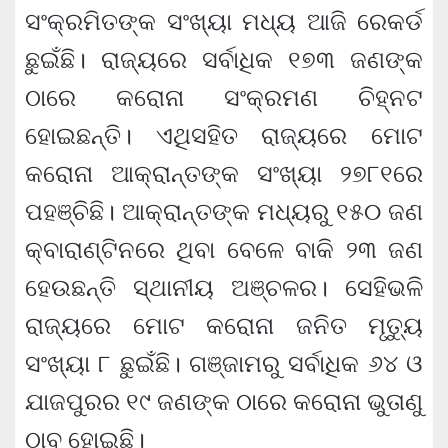
ସଂକ୍ରମିତଙ୍କ ସଂଖ୍ୟା ମଧ୍ୟ ଆଜି ରେକର୍ଡ
ଛୁଇଁଛି। ରାଜ୍ୟରେ ସର୍ବାଧିକ ୧୭୩ ଜଣଙ୍କ
ଠାରେ କରୋନା ସଂକ୍ରମଣ ଚିହ୍ନଟ
ହୋଇଛନ୍ତି। ଏଥିସହିତ ରାଜ୍ୟରେ ମୋଟ
କରୋନା ଆକ୍ରାନ୍ତଙ୍କ ସଂଖ୍ୟା ୨୭୮୧ରେ
ପହଞ୍ଚିଛି। ଆକ୍ରାନ୍ତଙ୍କ ମଧ୍ୟରୁ ୧୫୦ ଜଣ
କ୍ବାରାଣ୍ଟିନରେ ଥିବା ବେଳେ ବାକି ୨୩ ଜଣ
ହେଉଛନ୍ତି ସ୍ଥାନୀୟ ଅଞ୍ଚଳର। ସେହିଭଳି
ରାଜ୍ୟରେ ମୋଟ କରୋନା ଜନିତ ମୃତ୍ୟୁ
ସଂଖ୍ୟା ୮ ଛୁଇଁଛି। ଗଞ୍ଜାମରୁ ସର୍ବାଧିକ ୬୪ ଓ
ଯାଜପୁରର ୧୯ ଜଣଙ୍କ ଠାରେ କରୋନା ଭୁତାଣୁ
ଠାବ ହୋଇଛି।