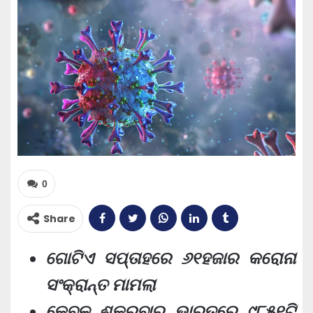
0
Share
ଗୋଟିଏ ସପ୍ତାହରେ ୬୧ହଜାର କରୋନା
ସଂକ୍ରାନ୍ତ ମାମଲା
କେବଳ ଶୁକ୍ରବାର ଭାରତରେ ୯୮୫୧ଟି