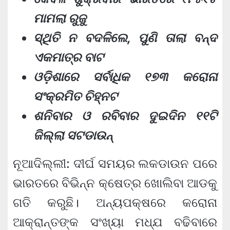
ମାମଲା ରୁଜୁ
ସ୍ଥିତି ନ ବଦଳିଲେ, ପୁଣି ତାଲା ବନ୍ଦ
ଏକମାତ୍ର ବାଟ
ଓଡ଼ିଶାରେ ସର୍ବାଧିକ ୧୭୩ କରୋନା
ସଂକ୍ରମିତ ଚିହ୍ନଟ
ଶନିବାର ଓ ରବିବାର ଦୁଇଦିନ ୧୧ଟି
ଜିଲ୍ଲା ସଟଡାଉନ୍
ନୂଆଦିଲ୍ଲୀ: ଦୀର୍ଘ ସମୟର ଲକଡାଉନ ପରେ
ଭାରତରେ ବିଭିନ୍ନ କ୍ଷେତ୍ର ଖୋଲିବା ଆଡକୁ
ଗତି କରୁଛି। ଅନ୍ୟପକ୍ଷରେ କରୋନା
ଆକ୍ରାନ୍ତଙ୍କ ସଂଖ୍ୟା ମଧ୍ଯ ବଢିବାରେ