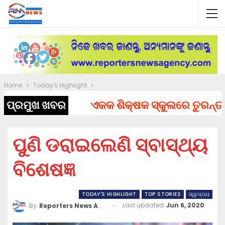
Home
Today's Highlight
ପ୍ରମୁଖ ଖବର
ଏକକ ଶିକ୍ଷକ ସ୍କୁଲରେ ତୁରନ୍ତ ନିଯୁ
ପୁଣି ଡରାଇଲେଣି ସ୍ବାସ୍ଥ୍ୟ
ବିଶେଷଜ୍ଞ
TODAY'S HIGHLIGHT
TOP STORIES
ସ୍ୱାସ୍ଥ୍ୟ
Last updated
Jun 6, 2020
By
Reporters News Agency