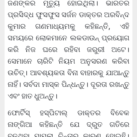
ଜଣଙ୍କର ମୃତ୍ୟୁ ହୋଇଥିଲା। ଭାରତର
ପ୍ରସିଦ୍ଧ ଫୁସଫୁସ ସର୍ଜନ ଡାକ୍ତର ଅରବିନ୍ଦ
କୁମାର ଗଣମାଧ୍ୟମକୁ କହିଛନ୍ତି, ଏହି
ସମୟରେ ଲୋକମାନେ ଲକଡାଉନ୍ ପ୍ରୟୋଗ
କରି ନିଜ ଘରେ ରହିବା ଜରୁରୀ ଅଟେ।
ସେମାନେ ଚାରିଟି ନିୟମ ଅନୁସରଣ କରିବା
ଉଚିତ୍। ଆବଶ୍ୟକତା ବିନା ବାହାରକୁ ଯାଆନ୍ତୁ
ନାହିଁ। ସର୍ବଦା ମାସ୍କ ପିନ୍ଧନ୍ତୁ। ଦୂରତା ରଖନ୍ତୁ
ଏବଂ ହାତ ଧୁଅନ୍ତୁ।
ଫୋର୍ଟିସ୍ ହସ୍ପିଟାଲ୍ ଡାକ୍ତର ବିବେକ
ନାଙ୍ଗିଆ କହିଛନ୍ତି ଯେ ଦ୍ରୁତ ଗତିରେ
ବଢୁଥିବା ମାମଲା ଚିନ୍ତାର କାରଣ ହୋଇଛି।