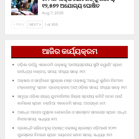
୧୨,୫୭୨ ଅଯୋଗ୍ୟ ଘୋଷିତ
Aug 7, 2026
PREV
NEXT
1 of 955
ଆଜିର କାର୍ଯ୍ୟକ୍ରମ
ଓଡ଼ିଶା ଊର୍ଦ୍ଦୁ ଏକାଡେମି ପକ୍ଷରୁ ‘ଜାତୀୟସ୍ତରୀୟ ସୁଫି କୱାଲି’ ସ୍ଥାନ:
ରବୀନ୍ଦ୍ର ମଣ୍ଡପ, ସମୟ: ସଂଧ୍ୟା ସାଢ଼େ ୬ଟା
ଅକ୍ଷର ଓ ସମ୍ବିଧାନ ସୁରକ୍ଷା ମଞ୍ଚ ପକ୍ଷରୁ ‘ଆସନ୍ତୁ ଶୁଣିବା ନିରଂଜନ
ଟକ୍‌ଲେଙ୍କୁ’ ସ୍ଥାନ: ପ୍ରେସ୍‌ କ୍ଲବ୍‌ ଅଫ୍‌ ଓଡ଼ିଶା ସମୟ: ସଂଧ୍ୟା ସାଢ଼େ ୬ଟା
ସମୃଦ୍ଧ ଓଡ଼ିଶା ରାଜ୍ୟ ଯୁବବାହିନୀର ଜିଲ୍ଲା ସ୍ତରୀୟ କମିଟି ଗଠନ ପାଇଁ
କର୍ମଶାଳା ସ୍ଥାନ: ଲୋହିଆ ଏକାଡେମି ସମୟ: ଅପରାହ୍‌ଣ ୪ଟା
ଅଶାନ୍ତ ଆତ୍ମା ପୁସ୍ତକ ଲୋକାର୍ପଣ ଓ ସାରସ୍ବତ ସମାରୋହ ସ୍ଥାନ: ପାନ୍ଥ
ନିବାସ ସମୟ: ସନ୍ଧ୍ୟା ୫ଟା
ପ୍ରଶାନ୍ତି ଚାରିଟେବୁଲ୍‌ ଟ୍ରଷ୍ଟ୍‌ ପକ୍ଷରୁ ଶ୍ରେଷ୍ଠ ଓଡ଼ିଆଣୀ ୨୦୨୨
ପୁରସ୍କାର ବିତରଣ ସ୍ଥାନ: ଜୟଦେବ ଭବନ ସମୟ: ସନ୍ଧ୍ୟା ୬ଟା