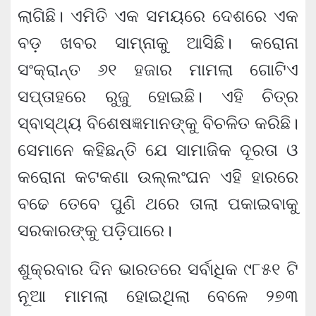
ଲାଗିଛି। ଏମିତି ଏକ ସମୟରେ ଦେଶରେ ଏକ
ବଡ଼ ଖବର ସାମ୍ନାକୁ ଆସିଛି। କରୋନା
ସଂକ୍ରାନ୍ତ ୬୧ ହଜାର ମାମଲା ଗୋଟିଏ
ସପ୍ତାହରେ ରୁଜୁ ହୋଇଛି। ଏହି ଚିତ୍ର
ସ୍ବାସ୍ଥ୍ୟ ବିଶେଷଜ୍ଞମାନଙ୍କୁ ବିଚଳିତ କରିଛି।
ସେମାନେ କହିଛନ୍ତି ଯେ ସାମାଜିକ ଦୂରତା ଓ
କରୋନା କଟକଣା ଉଲ୍ଲଂଘନ ଏହି ହାରରେ
ବଢେ ତେବେ ପୁଣି ଥରେ ତାଲା ପକାଇବାକୁ
ସରକାରଙ୍କୁ ପଡ଼ିପାରେ।
ଶୁକ୍ରବାର ଦିନ ଭାରତରେ ସର୍ବାଧିକ ୯୮୫୧ ଟି
ନୂଆ ମାମଲା ହୋଇଥିଲା ବେଳେ ୨୭୩