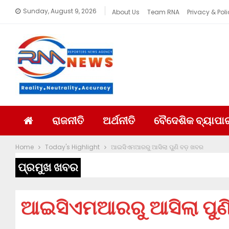
Sunday, August 9, 2026
About Us
Team RNA
Privacy & Poli
ରାଜନୀତି
ଅର୍ଥନୀତି
ବୈଦେଶିକ ବ୍ୟାପା
Home
Today's Highlight
ଆଇସିଏମଆରରୁ ଆସିଲା ପୁଣି ବଡ଼ ଖବର
ପ୍ରମୁଖ ଖବର
ଆଇସିଏମଆରରୁ ଆସିଲା ପୁଣ