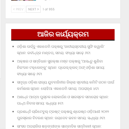
PREV
NEXT
1 of 955
ଆଜିର କାର୍ଯ୍ୟକ୍ରମ
ଓଡ଼ିଶା ଊର୍ଦ୍ଦୁ ଏକାଡେମି ପକ୍ଷରୁ ‘ଜାତୀୟସ୍ତରୀୟ ସୁଫି କୱାଲି’
ସ୍ଥାନ: ରବୀନ୍ଦ୍ର ମଣ୍ଡପ, ସମୟ: ସଂଧ୍ୟା ସାଢ଼େ ୬ଟା
ଅକ୍ଷର ଓ ସମ୍ବିଧାନ ସୁରକ୍ଷା ମଞ୍ଚ ପକ୍ଷରୁ ‘ଆସନ୍ତୁ ଶୁଣିବା
ନିରଂଜନ ଟକ୍‌ଲେଙ୍କୁ’ ସ୍ଥାନ: ପ୍ରେସ୍‌ କ୍ଲବ୍‌ ଅଫ୍‌ ଓଡ଼ିଶା ସମୟ:
ସଂଧ୍ୟା ସାଢ଼େ ୬ଟା
ସମୃଦ୍ଧ ଓଡ଼ିଶା ରାଜ୍ୟ ଯୁବବାହିନୀର ଜିଲ୍ଲା ସ୍ତରୀୟ କମିଟି ଗଠନ ପାଇଁ
କର୍ମଶାଳା ସ୍ଥାନ: ଲୋହିଆ ଏକାଡେମି ସମୟ: ଅପରାହ୍‌ଣ ୪ଟା
ଅଶାନ୍ତ ଆତ୍ମା ପୁସ୍ତକ ଲୋକାର୍ପଣ ଓ ସାରସ୍ବତ ସମାରୋହ ସ୍ଥାନ:
ପାନ୍ଥ ନିବାସ ସମୟ: ସନ୍ଧ୍ୟା ୫ଟା
ପ୍ରଶାନ୍ତି ଚାରିଟେବୁଲ୍‌ ଟ୍ରଷ୍ଟ୍‌ ପକ୍ଷରୁ ଶ୍ରେଷ୍ଠ ଓଡ଼ିଆଣୀ ୨୦୨୨
ପୁରସ୍କାର ବିତରଣ ସ୍ଥାନ: ଜୟଦେବ ଭବନ ସମୟ: ସନ୍ଧ୍ୟା ୬ଟା
ସାଂସଦ ଅପରାଜିତା ଷଡ଼ଙ୍ଗୀଙ୍କ ସାମ୍ବାଦିକ ସମ୍ମିଳନୀ ସ୍ଥାନ: