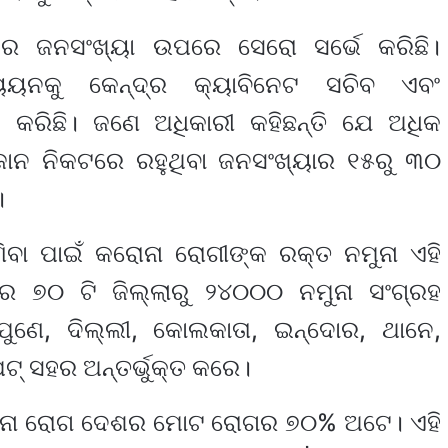
 ଜନସଂଖ୍ୟା ଉପରେ ସେରୋ ସର୍ଭେ କରିଛି।
ୟନକୁ କେନ୍ଦ୍ର କ୍ୟାବିନେଟ ସଚିବ ଏବଂ
ାନ କରିଛି। ଜଣେ ଅଧିକାରୀ କହିଛନ୍ତି ଯେ ଅଧିକ
ଜୋନ ନିକଟରେ ରହୁଥିବା ଜନସଂଖ୍ୟାର ୧୫ରୁ ୩୦
।
ାଣିବା ପାଇଁ କରୋନା ରୋଗୀଙ୍କ ରକ୍ତ ନମୁନା ଏହି
 ୭୦ ଟି ଜିଲ୍ଲାରୁ ୨୪୦୦୦ ନମୁନା ସଂଗ୍ରହ
 ପୁଣେ, ଦିଲ୍ଲୀ, କୋଲକାତା, ଇନ୍ଦୋର, ଥାନେ,
ଟ୍ ସହର ଅନ୍ତର୍ଭୁକ୍ତ କରେ।
ରୋନା ରୋଗ ଦେଶର ମୋଟ ରୋଗର ୭୦% ଅଟେ। ଏହି