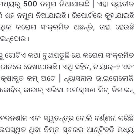
ଧ୍ୟରୁ 500 ନମୁନା ନିଆଯାଇଛି | ଏହା ବ୍ୟତୀତ
ରି ଶହ ନମୁନା ନିଆଯାଇଛି। ରିପୋର୍ଟରେ କୁହାଯାଇଛି
କ କରୋନା ସଂକ୍ରମିତ ଅଛନ୍ତି, ତାହା ହେଉଛି
ଂ ଇନ୍ଦୋର।
ରୁ ଗୋଟିଏ କଥା ବୁଝାପଡୁଛି ଯେ କରୋନା ସଂକ୍ରମିତ
ନରେ ଦେଖାଯାଉଛି। ଏଥି ସହିତ, ଟାୟାର୍-୨ ଏବଂ
କ୍ଷାକୃତ କମ୍ ଅଟେ | ନ୍ୟାସନାଲ ଭାଇରୋଲୋଜି
ୋବିଡ୍ କାଭାଚ୍ ଏଲିସା ପରୀକ୍ଷଣ କିଟ୍ ଡିଜାଇନ୍
େଦନଶୀଳ ଏବଂ ସ୍ୱତନ୍ତ୍ର ବୋଲି ବର୍ଣ୍ଣନା କରିଛି
ପସ୍ଥିତ ଥିବା ନିମ୍ନ ସ୍ତରର ଆଣ୍ଟିବଡି ମଧ୍ୟ