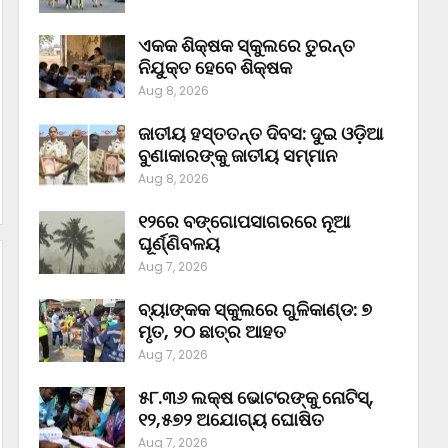
ଏକକ ଶିକ୍ଷକ ସ୍କୁଲରେ ତୁରନ୍ତ
ନିଯୁକ୍ତ ହେବେ ଶିକ୍ଷକ
Aug 8, 2026
ଜାତୀୟ ହସ୍ତତନ୍ତ ଦିବସ: ଦୁଇ ଓଡ଼ିଆ
ବୁଣାକାରଙ୍କୁ ଜାତୀୟ ସମ୍ମାନ
Aug 8, 2026
୧୨ରେ ବଙ୍ଗୋପସାଗରରେ ନୂଆ
ଘୂର୍ଣ୍ଣିବଳୟ
Aug 7, 2026
ବ୍ୟାଙ୍କକ ସ୍କୁଲରେ ଗୁଳିକାଣ୍ଡ: ୭
ମୃତ, ୨୦ ଛାତ୍ର ଆହତ
Aug 7, 2026
୫୮.୩୬ ଲକ୍ଷ ଭୋଟରଙ୍କୁ ନୋଟିସ୍‌,
୧୨,୫୭୨ ଅଯୋଗ୍ୟ ଘୋଷିତ
Aug 7, 2026