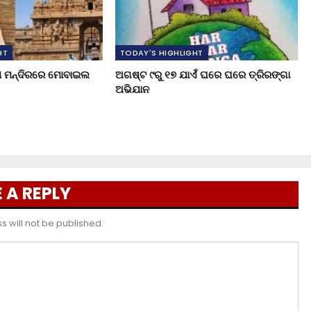
HT
TODAY'S HIGHLIGHT
ୁଖ ମନ୍ଦିରରେ ମୋବାଇଲ
ଅଗଷ୍ଟ ୯ରୁ ୧୭ ଯାଏଁ ଘରେ ଘରେ ତ୍ରିରଙ୍ଗା
ଅଭିଯାନ
 A REPLY
 will not be published.