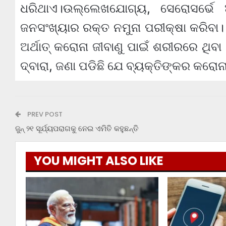
ଧରିଥାଏ।ଉଲ୍ଲେଖଯୋଗ୍ୟ, ସେରୋସର୍ଭେ ଅର
ଜନସଂଖ୍ୟାର ରକ୍ତ ନମୁନା ପରୀକ୍ଷା କରିବା
ଅର୍ଥାତ୍ କରୋନା ଜୀବାଣୁ ପାଇଁ ଶରୀରରେ ଥିବା
ଦ୍ବାରା, ଜଣା ପଡିଛି ଯେ ବ୍ୟକ୍ତିଙ୍କର କରୋନ
PREV POST
ଜୁନ୍ ୨୧ ସୂର୍ଯ୍ୟପରାଗକୁ ନେଇ ଏମିତି କହୁଛନ୍ତି
YOU MIGHT ALSO LIKE