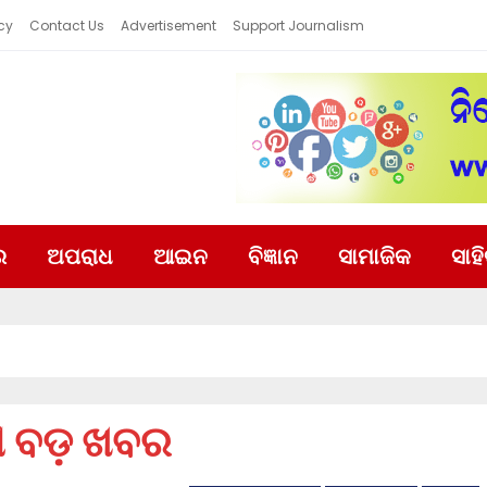
cy
Contact Us
Advertisement
Support Journalism
ର
ଅପରାଧ
ଆଇନ
ବିଜ୍ଞାନ
ସାମାଜିକ
ସାହ
ି ବଡ଼ ଖବର