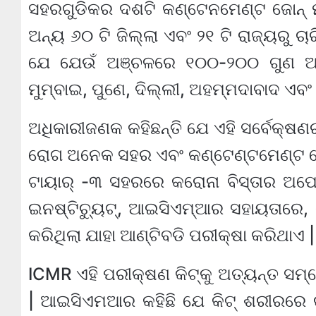
ସହରଗୁଡିକର ଦଶଟି କଣ୍ଟେନମେଣ୍ଟ ଜୋନ୍ ମ
ଅନ୍ୟ ୬୦ ଟି ଜିଲ୍ଲା ଏବଂ ୨୧ ଟି ରାଜ୍ୟରୁ ଚା
ଯେ ଯେଉଁ ଅଞ୍ଚଳରେ ୧୦୦-୨୦୦ ଗୁଣ ଅଧି
ମୁମ୍ବାଇ, ପୁଣେ, ଦିଲ୍ଲୀ, ଅହମ୍ମଦାବାଦ ଏବ
ଅଧିକାରୀଜଣକ କହିଛନ୍ତି ଯେ ଏହି ସର୍ବେକ୍ଷଣ
ରୋଗ ଅନେକ ସହର ଏବଂ କଣ୍ଟେଣ୍ଟମେଣ୍ଟ ଜୋ
ଟାୟାର୍ -୩ ସହରରେ କରୋନା ବିସ୍ତାର ଅପେ
ଇନଷ୍ଟିଚ୍ୟୁଟ୍, ଆଇସିଏମ୍ଆର ସହାୟତାରେ, କ
କରିଥିଲା ​​ଯାହା ଆଣ୍ଟିବଡି ପରୀକ୍ଷା କରିଥାଏ |
ICMR ଏହି ପରୀକ୍ଷଣ କିଟ୍କୁ ଅତ୍ୟନ୍ତ ସମ୍ବ
| ଆଇସିଏମଆର କହିଛି ଯେ କିଟ୍ ଶରୀରରେ ଉ