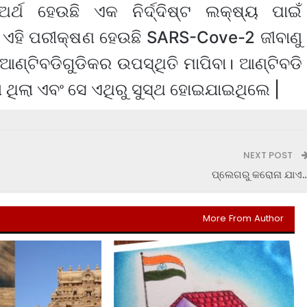
୍ଥ ହେଉଛି ଏକ ନିର୍ଦ୍ଦିଷ୍ଟ ଲକ୍ଷ୍ୟ ପାଇଁ
। ଏହି ପରୀକ୍ଷଣ ହେଉଛି SARS-Cove-2 ଜୀବାଣୁ
 ଆଣ୍ଟିବଡିଗୁଡିକର ଉପସ୍ଥିତି ମାପିବା। ଆଣ୍ଟିବଡି
ା ଥିଲା ଏବଂ ସେ ଏଥିରୁ ସୁସ୍ଥ ହୋଇଯାଇଥିଲେ |
NEXT POST
ପ୍ଲେଗରୁ କରୋନା ଯାଏ
More From Author