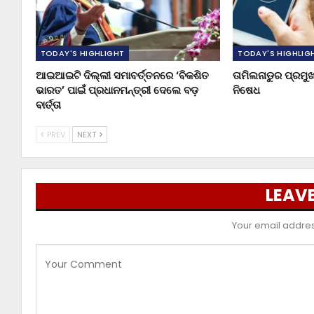
TODAY'S HIGHLIGHT
TODAY'S HIGHLIG
ଆଇଆଇଟି ଦିଲ୍ଲୀ ସମାବର୍ତ୍ତନରେ ‘ବିକଶିତ
ତାମିଲନାଡୁର ପ୍ରମ
ଭାରତ’ ପାଇଁ ପ୍ରଧାନମନ୍ତ୍ରୀ ଦେଲେ ବଡ଼
ନିଷେଧ
ବାର୍ତ୍ତା
PREV
NEXT
LEAVE
Your email address