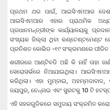
ପ୍ରଥମ ଥର ପାଇଁ, ଆଇସିଏମଆର ଦେଶର
ଆଇସିଏମଆର ଏହାର ପ୍ରାଥମିକ ଅଧ୍ୟ
ପ୍ରଧାନମନ୍ତ୍ରୀଙ୍କ କାର୍ଯ୍ୟାଳୟକୁ ପ୍ରଦ
ସଂଖ୍ୟକ ଜିଲ୍ଲା ଥିବା କଣ୍ଟେଣ୍ଟମେଣ୍ଟ 
ପ୍ରତିଶତ କୋଭିଡ -୧୯ ସଂକ୍ରମଣରେ ପୀଡିତ
ଶରୀରରେ ଆଣ୍ଟିବଡି ଅଛି କି ନାହିଁ ତାହା ଜ
ସେରୋସର୍ଭରେ ନିଆଯାଇଥିଲା। ଆଇସିଏମଆର
କରିଥିଲା। ଏହା ମୁମ୍ବାଇ, ଅହମ୍ମଦାବାଦ,
ଜୟପୁର, ଚେନ୍ନାଇ ଏବଂ ସୁରଟକୁ 10 ଟି ହଟସ୍ପ
ଏହି ସହରଗୁଡିକରେ ସମୁଦାୟ ସଂକ୍ରମିତ କ