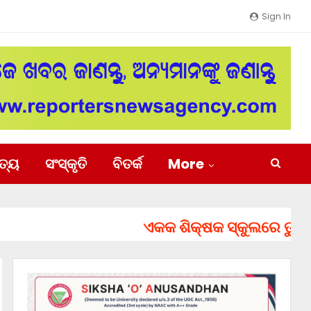
Sign In
ିତ୍ୟ
ସଂସ୍କୃତି
ବିତର୍କ
More
ଏକକ ଶିକ୍ଷକ ସ୍କୁଲରେ ତୁରନ୍ତ ନି