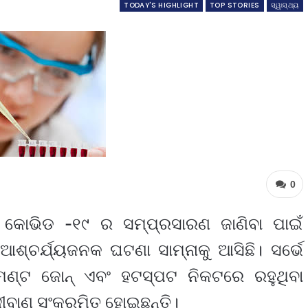
TODAY'S HIGHLIGHT
TOP STORIES
ସ୍ୱାସ୍ଥ୍ୟ
0
କୋଭିଡ -୧୯ ର ସମ୍ପ୍ରସାରଣ ଜାଣିବା ପାଇଁ
ଶ୍ଚର୍ଯ୍ୟଜନକ ଘଟଣା ସାମ୍ନାକୁ ଆସିଛି। ସର୍ଭେ
ମେଣ୍ଟ ଜୋନ୍ ଏବଂ ହଟସ୍ପଟ ନିକଟରେ ରହୁଥିବା
ବାଣୁ ସଂକ୍ରମିତ ହୋଇଛନ୍ତି।