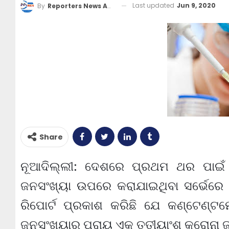
Last updated
Jun 9, 2020
By
Reporters News Agency
Share
ନୂଆଦିଲ୍ଲୀ: ଦେଶରେ ପ୍ରଥମ ଥର ପାଇଁ 
ଜନସଂଖ୍ୟା ଉପରେ କରାଯାଇଥିବା ସର୍ଭେରେ ଆ
ରିପୋର୍ଟ ପ୍ରକାଶ କରିଛି ଯେ କଣ୍ଟେଣ୍ଟ
ଜନସଂଖ୍ୟାର ପ୍ରାୟ ଏକ ତୃତୀୟାଂଶ କରୋନା ଜୀ