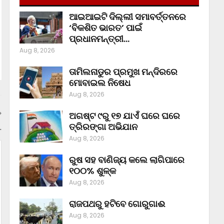
ଆଇଆଇଟି ଦିଲ୍ଲୀ ସମାବର୍ତ୍ତନରେ
‘ବିକଶିତ ଭାରତ’ ପାଇଁ
ପ୍ରଧାନମନ୍ତ୍ରୀ…
Aug 8, 2026
ତାମିଲନାଡୁର ପ୍ରମୁଖ ମନ୍ଦିରରେ
ମୋବାଇଲ ନିଷେଧ
Aug 8, 2026
ଅଗଷ୍ଟ ୯ରୁ ୧୭ ଯାଏଁ ଘରେ ଘରେ
ତ୍ରିରଙ୍ଗା ଅଭିଯାନ
…
Aug 8, 2026
ରୁଷ ସହ ବାଣିଜ୍ୟ କଲେ ଲାଗିପାରେ
୧୦୦% ଶୁଳ୍କ
Aug 8, 2026
ରାଜପଥରୁ ହଟିବେ ଗୋରୁଗାଈ
Aug 8, 2026