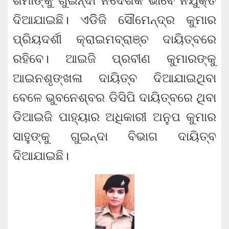
ଶର୍ମାଙ୍କୁ ଗୁଇନ୍ଦା ନିର୍ଦେଶକ ଭାବେ ନିଯୁକ୍ତି
ଦିଆଯାଇଛି। ଏଡିିଜି ସୌମେନ୍ଦ୍ର କୁମାର
ପ୍ରିୟଦର୍ଶୀ କ୍ରାଇମବ୍ରାଞ୍ଚ ଦାୟିତ୍ବରେ
ରହିବେ। ଆଇଜି ପ୍ରବୀଣ କୁମାରଙ୍କୁ
ଆଇନଶୃଙ୍ଖଳା ଦାୟିତ୍ବ ଦିଆଯାଇଥିବା
ବେଳେ ଭୁବନେଶ୍ବର ଡିସିପି ଦାୟିତ୍ବରେ ଥିବା
ଡିଆଇଜି ପାହ୍ୟାର ଅଧିକାରୀ ଅନୁପ କୁମାର
ସାହୁଙ୍କୁ ଗୁଇନ୍ଦା ବିଭାଗ ଦାୟିତ୍ବ
ଦିଆଯାଇଛି।