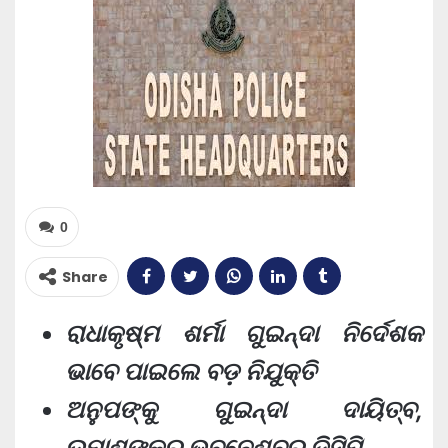
0
Share
ରାଧାକୃଷ୍ମ ଶର୍ମା ଗୁଇନ୍ଦା ନିର୍ଦେଶକ
ଭାବେ ପାଇଲେ ବଡ଼ ନିଯୁକ୍ତି
ଅନୁପଙ୍କୁ ଗୁଇନ୍ଦା ଦାୟିତ୍ବ,
ଉମାଶଙ୍କର ଭୁବନେଶ୍ବର ଡିସିପି