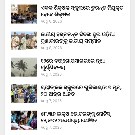
ଏକକ ଶିକ୍ଷକ ସ୍କୁଲରେ ତୁରନ୍ତ ନିଯୁକ୍ତ
ହେବେ ଶିକ୍ଷକ
Aug 8, 2026
ଜାତୀୟ ହସ୍ତତନ୍ତ ଦିବସ: ଦୁଇ ଓଡ଼ିଆ
ବୁଣାକାରଙ୍କୁ ଜାତୀୟ ସମ୍ମାନ
Aug 8, 2026
୧୨ରେ ବଙ୍ଗୋପସାଗରରେ ନୂଆ
ଘୂର୍ଣ୍ଣିବଳୟ
Aug 7, 2026
ବ୍ୟାଙ୍କକ ସ୍କୁଲରେ ଗୁଳିକାଣ୍ଡ: ୭ ମୃତ,
୨୦ ଛାତ୍ର ଆହତ
Aug 7, 2026
୫୮.୩୬ ଲକ୍ଷ ଭୋଟରଙ୍କୁ ନୋଟିସ୍‌,
୧୨,୫୭୨ ଅଯୋଗ୍ୟ ଘୋଷିତ
Aug 7, 2026