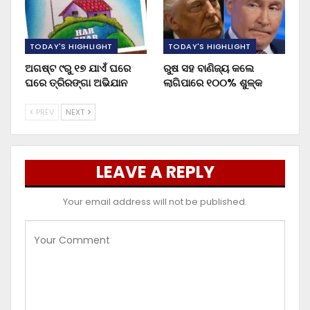
TODAY'S HIGHLIGHT
TODAY'S HIGHLIGHT
ଅଗଷ୍ଟ ୯ରୁ ୧୭ ଯାଏଁ ଘରେ
ରୁଷ ସହ ବାଣିଜ୍ୟ କଲେ
ଘରେ ତ୍ରିରଙ୍ଗା ଅଭିଯାନ
ଲାଗିପାରେ ୧୦୦% ଶୁଳ୍କ
PREV
NEXT
LEAVE A REPLY
Your email address will not be published.