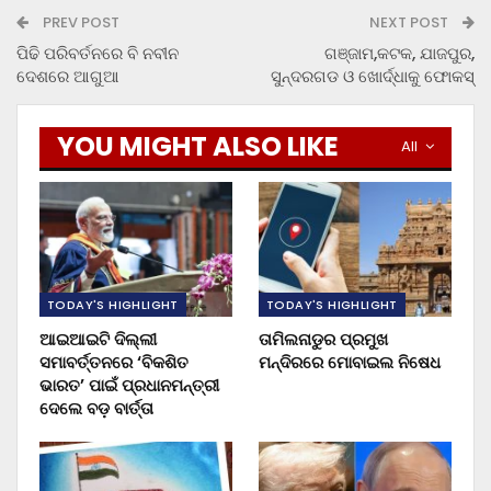
PREV POST
NEXT POST
ପିଢି ପରିବର୍ତନରେ ବି ନବୀନ
ଗଞ୍ଜାମ,କଟକ, ଯାଜପୁର,
ଦେଶରେ ଆଗୁଆ
ସୁନ୍ଦରଗଡ ଓ ଖୋର୍ଦ୍ଧାକୁ ଫୋକସ୍
YOU MIGHT ALSO LIKE
All
TODAY'S HIGHLIGHT
TODAY'S HIGHLIGHT
ଆଇଆଇଟି ଦିଲ୍ଲୀ
ତାମିଲନାଡୁର ପ୍ରମୁଖ
ସମାବର୍ତ୍ତନରେ ‘ବିକଶିତ
ମନ୍ଦିରରେ ମୋବାଇଲ ନିଷେଧ
ଭାରତ’ ପାଇଁ ପ୍ରଧାନମନ୍ତ୍ରୀ
ଦେଲେ ବଡ଼ ବାର୍ତ୍ତା