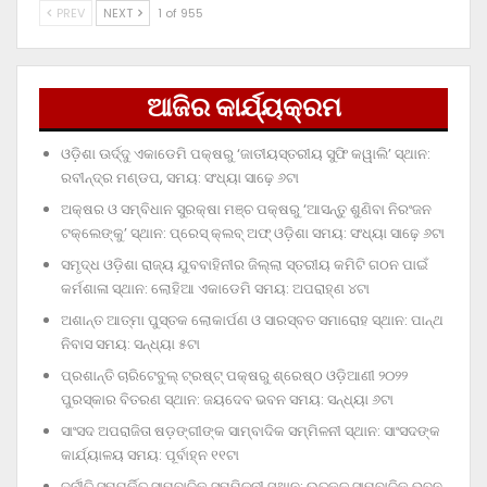
PREV
NEXT
1 of 955
ଆଜିର କାର୍ଯ୍ୟକ୍ରମ
ଓଡ଼ିଶା ଊର୍ଦ୍ଦୁ ଏକାଡେମି ପକ୍ଷରୁ ‘ଜାତୀୟସ୍ତରୀୟ ସୁଫି କୱାଲି’ ସ୍ଥାନ:
ରବୀନ୍ଦ୍ର ମଣ୍ଡପ, ସମୟ: ସଂଧ୍ୟା ସାଢ଼େ ୬ଟା
ଅକ୍ଷର ଓ ସମ୍ବିଧାନ ସୁରକ୍ଷା ମଞ୍ଚ ପକ୍ଷରୁ ‘ଆସନ୍ତୁ ଶୁଣିବା ନିରଂଜନ
ଟକ୍‌ଲେଙ୍କୁ’ ସ୍ଥାନ: ପ୍ରେସ୍‌ କ୍ଲବ୍‌ ଅଫ୍‌ ଓଡ଼ିଶା ସମୟ: ସଂଧ୍ୟା ସାଢ଼େ ୬ଟା
ସମୃଦ୍ଧ ଓଡ଼ିଶା ରାଜ୍ୟ ଯୁବବାହିନୀର ଜିଲ୍ଲା ସ୍ତରୀୟ କମିଟି ଗଠନ ପାଇଁ
କର୍ମଶାଳା ସ୍ଥାନ: ଲୋହିଆ ଏକାଡେମି ସମୟ: ଅପରାହ୍‌ଣ ୪ଟା
ଅଶାନ୍ତ ଆତ୍ମା ପୁସ୍ତକ ଲୋକାର୍ପଣ ଓ ସାରସ୍ବତ ସମାରୋହ ସ୍ଥାନ: ପାନ୍ଥ
ନିବାସ ସମୟ: ସନ୍ଧ୍ୟା ୫ଟା
ପ୍ରଶାନ୍ତି ଚାରିଟେବୁଲ୍‌ ଟ୍ରଷ୍ଟ୍‌ ପକ୍ଷରୁ ଶ୍ରେଷ୍ଠ ଓଡ଼ିଆଣୀ ୨୦୨୨
ପୁରସ୍କାର ବିତରଣ ସ୍ଥାନ: ଜୟଦେବ ଭବନ ସମୟ: ସନ୍ଧ୍ୟା ୬ଟା
ସାଂସଦ ଅପରାଜିତା ଷଡ଼ଙ୍ଗୀଙ୍କ ସାମ୍ବାଦିକ ସମ୍ମିଳନୀ ସ୍ଥାନ: ସାଂସଦଙ୍କ
କାର୍ଯ୍ୟାଳୟ ସମୟ: ପୂର୍ବାହ୍ନ ୧୧ଟା
ଦୁର୍ନୀତି ସମ୍ପର୍କିତ ସାମ୍ବାଦିକ ସମ୍ମିଳନୀ ସ୍ଥାନ: ଉତ୍କଳ ସାମ୍ବାଦିକ ଭବନ