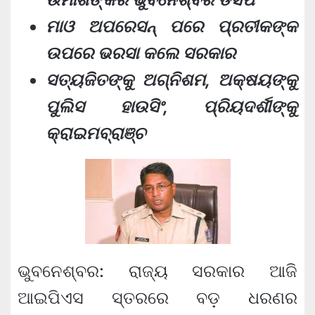
ମାଓ ଅପରେସନ୍ ପରେ ପ୍ରତୀକଙ୍କ
ଉପରେ ଭରସା କଲେ ସରକାର
ସତ୍ୟଜିତଙ୍କୁ ଅଗ୍ନିଶମ, ଅକ୍ଷୟଙ୍କୁ
ପୁଲିସ ହାଉସିଂ, ପ୍ରିୟଦର୍ଶୀଙ୍କୁ
କ୍ରାଇମବ୍ରାଞ୍ଚ
ଭୁବନେଶ୍ବର: ରାଜ୍ୟ ସରକାର ଆଜି
ଆଇପିଏସ ସ୍ତରରେ ବଡ଼ ଧରଣର