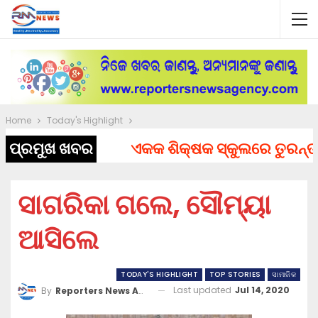
Home
Today's Highlight
ପ୍ରମୁଖ ଖବର
ଏକକ ଶିକ୍ଷକ ସ୍କୁଲରେ ତୁରନ୍ତ ନିଯ
ସାଗରିକା ଗଲେ, ସୌମ୍ୟା
ଆସିଲେ
TODAY'S HIGHLIGHT
TOP STORIES
ସାମାଜିକ
Last updated
Jul 14, 2020
By
Reporters News Agency