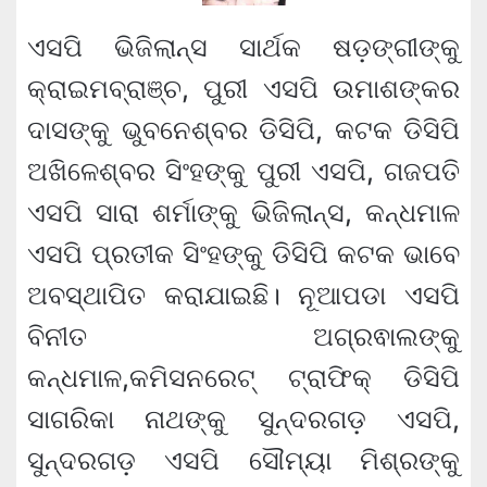
ଏସପି ଭିଜିଲାନ୍ସ ସାର୍ଥକ ଷଡ଼ଙ୍ଗୀଙ୍କୁ
କ୍ରାଇମବ୍ରାଞ୍ଚ, ପୁରୀ ଏସପି ଉମାଶଙ୍କର
ଦାସଙ୍କୁ ଭୁବନେଶ୍ବର ଡିସିପି, କଟକ ଡିସିପି
ଅଖିଳେଶ୍ବର ସିଂହଙ୍କୁ ପୁରୀ ଏସପି, ଗଜପତି
ଏସପି ସାରା ଶର୍ମାଙ୍କୁ ଭିଜିଲାନ୍ସ, କନ୍ଧମାଳ
ଏସପି ପ୍ରତୀକ ସିଂହଙ୍କୁ ଡିସିପି କଟକ ଭାବେ
ଅବସ୍ଥାପିତ କରାଯାଇଛି। ନୂଆପଡା ଏସପି
ବିନୀତ ଅଗ୍ରଵାଲଙ୍କୁ
କନ୍ଧମାଳ,କମିସନରେଟ୍ ଟ୍ରାଫିକ୍ ଡିସିପି
ସାଗରିକା ନାଥଙ୍କୁ ସୁନ୍ଦରଗଡ଼ ଏସପି,
ସୁନ୍ଦରଗଡ଼ ଏସପି ସୌମ୍ୟା ମିଶ୍ରଙ୍କୁ