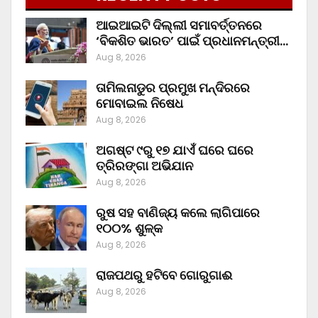
ଆଇଆଇଟି ଦିଲ୍ଲୀ ସମାବର୍ତ୍ତନରେ
‘ବିକଶିତ ଭାରତ’ ପାଇଁ ପ୍ରଧାନମନ୍ତ୍ରୀ…
Aug 8, 2026
ତାମିଲନାଡୁର ପ୍ରମୁଖ ମନ୍ଦିରରେ
ମୋବାଇଲ ନିଷେଧ
Aug 8, 2026
ଅଗଷ୍ଟ ୯ରୁ ୧୭ ଯାଏଁ ଘରେ ଘରେ
ତ୍ରିରଙ୍ଗା ଅଭିଯାନ
Aug 8, 2026
ରୁଷ ସହ ବାଣିଜ୍ୟ କଲେ ଲାଗିପାରେ
୧୦୦% ଶୁଳ୍କ
Aug 8, 2026
ରାଜପଥରୁ ହଟିବେ ଗୋରୁଗାଈ
Aug 8, 2026