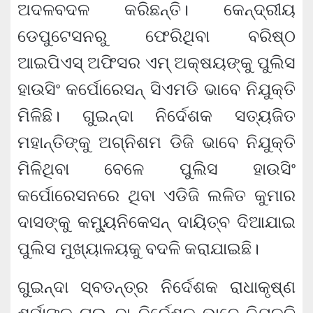
ଅଦଳବଦଳ କରିଛନ୍ତି। କେନ୍ଦ୍ରୀୟ
ଡେପୁଟେସନରୁ ଫେରିଥିବା ବରିଷ୍ଠ
ଆଇପିଏସ୍ ଅଫିସର ଏମ୍ ଅକ୍ଷୟଙ୍କୁ ପୁଲିସ
ହାଉସିଂ କର୍ପୋରେସନ୍ ସିଏମଡି ଭାବେ ନିଯୁକ୍ତି
ମିଳିଛି। ଗୁଇନ୍ଦା ନିର୍ଦେଶକ ସତ୍ୟଜିତ
ମହାନ୍ତିଙ୍କୁ ଅଗ୍ନିଶମ ଡିଜି ଭାବେ ନିଯୁକ୍ତି
ମିଳିଥିବା ବେଳେ ପୁଲିସ ହାଉସିଂ
କର୍ପୋରେସନରେ ଥିବା ଏଡିଜି ଲଳିତ କୁମାର
ଦାସଙ୍କୁ କମ୍ୟୁନିକେସନ୍ ଦାୟିତ୍ବ ଦିଆଯାଇ
ପୁଲିସ ମୁଖ୍ୟାଳୟକୁ ବଦଳି କରାଯାଇଛି।
ଗୁଇନ୍ଦା ସ୍ବତନ୍ତ୍ର ନିର୍ଦେଶକ ରାଧାକୃଷ୍ଣ