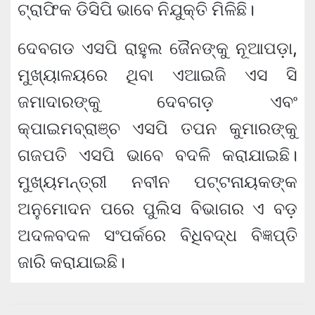
ଟ୍ରାଫିକ ଡିସିପି ଭାବେ ନିଯୁକ୍ତି ମିଳିଛି।
ଦେବଗଡ ଏସପି ରାହୁଲ ଜୈନଙ୍କୁ ନୂଆପଡ଼ା,
ମୁଖ୍ୟାଳୟରେ ଥିବା ଏଆଇଜି ଏସ ସି
ଜମାଦାରଙ୍କୁ ଦେବଗଡ଼ ଏବଂ
କ୍ପାଇମବ୍ରାଞ୍ଚ ଏସପି ତପନ କୁମାରଙ୍କୁ
ଗଜପତି ଏସପି ଭାବେ ବଦଳି କରାଯାଇଛି।
ମୁଖ୍ୟମନ୍ତ୍ରୀ ନବୀନ ପଟ୍ଟନାୟକଙ୍କ
ଅନୁମୋଦନ ପରେ ପୁଲିସ ବିଭାଗର ଏ ବଡ଼
ଅଦଳବଦଳ ସଂପର୍କରେ ବିଧିବଦ୍ଧ ବିଜ୍ଞପ୍ତି
ଜାରି କରାଯାଇଛି।