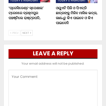
TODAY'S HIGHLIGHT
TODAY'S HIGHLIGHT
‘ପ୍ରେସିଡେଣ୍ଟ ସ୍ପେଶାଲ’
ଓୟୁଏଟି ପିଜି ଓ ପିଏଚ୍‌ଡି
ଟ୍ରେନରେ ବ୍ରହ୍ମପୁର
ଛାତ୍ରଙ୍କୁ ମିଳିବ ମାସିକ ଭତ୍ତା,
ପହଞ୍ଚିଲେ ରାଷ୍ଟ୍ରପତି,
ଜାଣନ୍ତୁ କିଏ ପାଇବେ ଓ କିଏ
ପାଇବେନି
PREV
NEXT
LEAVE A REPLY
Your email address will not be published.