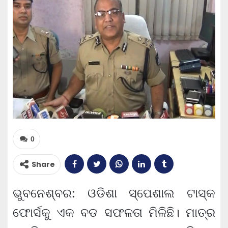
0
Share
ଭୁବନେଶ୍ବର: ଓଡିଶା ସ୍ପେଶାଲ ଟାସ୍କ
ଫୋର୍ସକୁ ଏକ ବଡ ସଫଳତା ମିଳିଛି। ମାତ୍ର