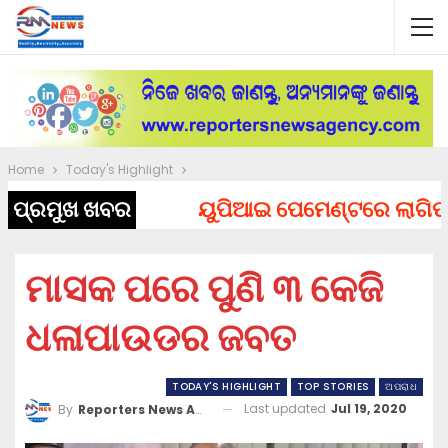
Home
Today's Highlight
ପ୍ରମୁଖ ଖବର
ୟୁପିଆଇ ପେମେଣ୍ଟରେ ଲାଗିପାରେ 
ମାସକ ପରେ ପୁଣି ୩ କେଜି
ଧଳାପାଉଡର ଜବତ
TODAY'S HIGHLIGHT
TOP STORIES
ଅପରାଧ
Last updated
Jul 19, 2020
By
Reporters News Agency