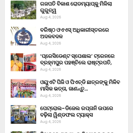
ଗଜପତି ବିକାଶ ରୋଡମ୍ୟାପ୍‌କୁ ମିଳିଲା
ଗୁରୁତ୍ୱ
Aug 4, 2026
ବରିଷ୍ଠ ଓଏଏସ୍‌ ଅଧିକାରୀସ୍ତରରେ
ଅଦଳବଦଳ
Aug 4, 2026
‘ପ୍ରେସିଡେଣ୍ଟ ସ୍ପେଶାଲ’ ଟ୍ରେନରେ
ବ୍ରହ୍ମପୁର ପହଞ୍ଚିଲେ ରାଷ୍ଟ୍ରପତି,
Aug 4, 2026
ଓୟୁଏଟି ପିଜି ଓ ପିଏଚ୍‌ଡି ଛାତ୍ରଙ୍କୁ ମିଳିବ
ମାସିକ ଭତ୍ତା, ଜାଣନ୍ତୁ…
Aug 4, 2026
ପେଟ୍ରୋଲ-ଡିଜେଲ ରପ୍ତାନି ଉପରେ
ବଢ଼ିଲା ୱିଣ୍ଡଫଲ ଟ୍ୟାକ୍ସ
Aug 4, 2026