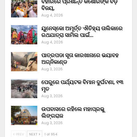
ବିହାରରେ ପ୍ରଶାନ୍ତ କିଶୋରଙ୍କ ବଡ଼
ବିଜୟ,
Aug 4, 2026
ୟୁନେସ୍କୋ ଅମୂର୍ତ୍ତ ଐତିହ୍ୟ ତାଲିକାରେ
ରଥଯାତ୍ରା ସାମିଲ ପାଇଁ…
Aug 4, 2026
ପାତ୍ରପଡା ସୂତା କାରଖାନାରେ ଭୟାବହ
ଅଗ୍ନିକାଣ୍ଡ
Aug 3, 2026
ପେରୁରେ ପର୍ଯ୍ୟଟକ ବିମାନ ଦୁର୍ଘଟଣା, ୧୩
ମୃତ
Aug 3, 2026
ଉପବାସରେ ରହିଲେ ମହାପ୍ରଭୁ
ଲିଙ୍ଗରାଜ
Aug 3, 2026
PREV
NEXT
1 of 954