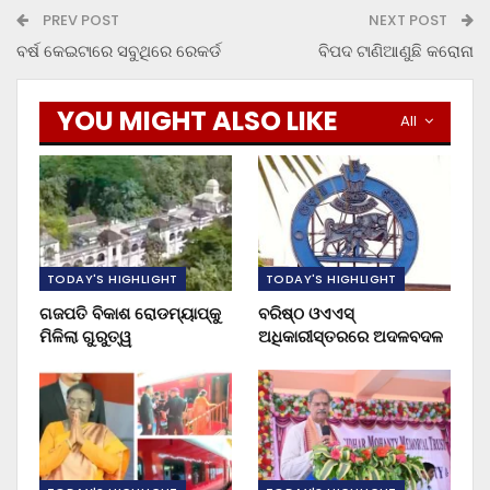
PREV POST
NEXT POST
ବର୍ଷ କେଇଟାରେ ସବୁଥିରେ ରେକର୍ଡ
ବିପଦ ଟାଣିଆଣୁଛି କରୋନା
YOU MIGHT ALSO LIKE
All
TODAY'S HIGHLIGHT
TODAY'S HIGHLIGHT
ଗଜପତି ବିକାଶ ରୋଡମ୍ୟାପ୍‌କୁ
ବରିଷ୍ଠ ଓଏଏସ୍‌
ମିଳିଲା ଗୁରୁତ୍ୱ
ଅଧିକାରୀସ୍ତରରେ ଅଦଳବଦଳ