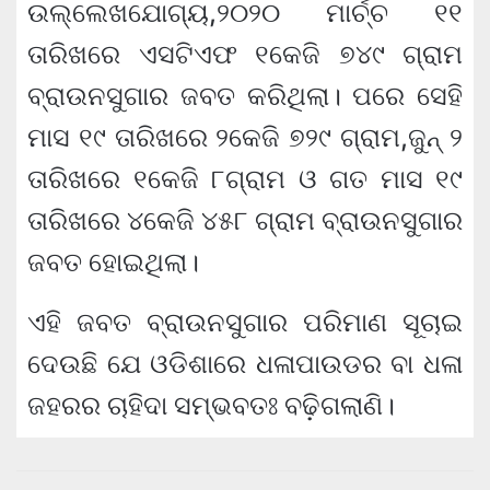
ଉଲ୍ଲେଖଯୋଗ୍ୟ,୨୦୨୦ ମାର୍ଚ୍ଚ ୧୧
ତାରିଖରେ ଏସଟିଏଫ ୧କେଜି ୭୪୯ ଗ୍ରାମ
ବ୍ରାଉନସୁଗାର ଜବତ କରିଥିଲା। ପରେ ସେହି
ମାସ ୧୯ ତାରିଖରେ ୨କେଜି ୭୨୯ ଗ୍ରାମ,ଜୁନ୍ ୨
ତାରିଖରେ ୧କେଜି ୮ଗ୍ରାମ ଓ ଗତ ମାସ ୧୯
ତାରିଖରେ ୪କେଜି ୪୫୮ ଗ୍ରାମ ବ୍ରାଉନସୁଗାର
ଜବତ ହୋଇଥିଲା।
ଏହି ଜବତ ବ୍ରାଉନସୁଗାର ପରିମାଣ ସୂଚାଇ
ଦେଉଛି ଯେ ଓଡିଶାରେ ଧଳାପାଉଡର ବା ଧଳା
ଜହରର ଚାହିଦା ସମ୍ଭବତଃ ବଢ଼ିଗଲାଣି।