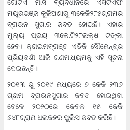
ଗୋଟିଏ ମାସ ବ୍ୟବଧାନରେ ଏସଟିଏଫ
ମୟୂରଭଞ୍ଜ କୁଳିଅଣାରୁ ୩କେଜି୨୮୫ଗ୍ରାମର
ବ୍ରାଉନ ସୁଗାର ଜବତ ହୋଇଛି। ଏହାର
ମୁଲ୍ୟ ପ୍ରାୟ ୩କୋଟି୨୮ଲକ୍ଷ ଟଙ୍କା
ହେବ। କ୍ରାଇମବ୍ରାଞ୍ଚ ଏଡିଜି ସୌମେନ୍ଦ୍ର
ପ୍ରିୟଦର୍ଶୀ ଆଜି ଗଣମାଧ୍ୟମକୁ ଏହି ସୂଚନା
ଦେଇଛନ୍ତି।
୨୦୧୩ ରୁ ୨୦୧୯ ମଧ୍ୟରେ ୭ କେଜି ୨୩୬
ଗ୍ରାମ ବ୍ରାଉନସୁଗାର ଜବତ ହୋଇଥିବା
ବେଳେ ୨୦୨୦ରେ କେବଳ ୧୫ କେଜି
୬୪୮ଗ୍ରାମ ଧଳାଜହର ପୁଲିସ ଜବତ କରିଛି।