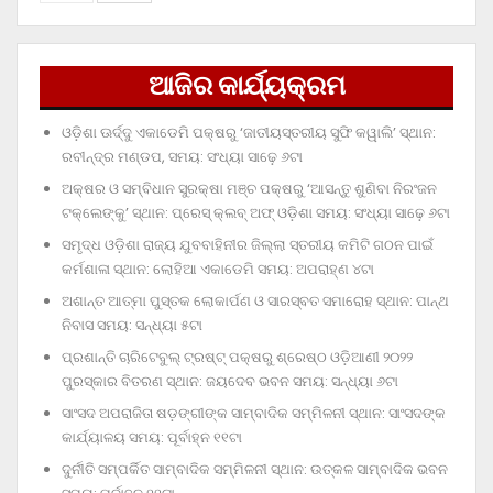
ଆଜିର କାର୍ଯ୍ୟକ୍ରମ
ଓଡ଼ିଶା ଊର୍ଦ୍ଦୁ ଏକାଡେମି ପକ୍ଷରୁ ‘ଜାତୀୟସ୍ତରୀୟ ସୁଫି କୱାଲି’ ସ୍ଥାନ:
ରବୀନ୍ଦ୍ର ମଣ୍ଡପ, ସମୟ: ସଂଧ୍ୟା ସାଢ଼େ ୬ଟା
ଅକ୍ଷର ଓ ସମ୍ବିଧାନ ସୁରକ୍ଷା ମଞ୍ଚ ପକ୍ଷରୁ ‘ଆସନ୍ତୁ ଶୁଣିବା ନିରଂଜନ
ଟକ୍‌ଲେଙ୍କୁ’ ସ୍ଥାନ: ପ୍ରେସ୍‌ କ୍ଲବ୍‌ ଅଫ୍‌ ଓଡ଼ିଶା ସମୟ: ସଂଧ୍ୟା ସାଢ଼େ ୬ଟା
ସମୃଦ୍ଧ ଓଡ଼ିଶା ରାଜ୍ୟ ଯୁବବାହିନୀର ଜିଲ୍ଲା ସ୍ତରୀୟ କମିଟି ଗଠନ ପାଇଁ
କର୍ମଶାଳା ସ୍ଥାନ: ଲୋହିଆ ଏକାଡେମି ସମୟ: ଅପରାହ୍‌ଣ ୪ଟା
ଅଶାନ୍ତ ଆତ୍ମା ପୁସ୍ତକ ଲୋକାର୍ପଣ ଓ ସାରସ୍ବତ ସମାରୋହ ସ୍ଥାନ: ପାନ୍ଥ
ନିବାସ ସମୟ: ସନ୍ଧ୍ୟା ୫ଟା
ପ୍ରଶାନ୍ତି ଚାରିଟେବୁଲ୍‌ ଟ୍ରଷ୍ଟ୍‌ ପକ୍ଷରୁ ଶ୍ରେଷ୍ଠ ଓଡ଼ିଆଣୀ ୨୦୨୨
ପୁରସ୍କାର ବିତରଣ ସ୍ଥାନ: ଜୟଦେବ ଭବନ ସମୟ: ସନ୍ଧ୍ୟା ୬ଟା
ସାଂସଦ ଅପରାଜିତା ଷଡ଼ଙ୍ଗୀଙ୍କ ସାମ୍ବାଦିକ ସମ୍ମିଳନୀ ସ୍ଥାନ: ସାଂସଦଙ୍କ
କାର୍ଯ୍ୟାଳୟ ସମୟ: ପୂର୍ବାହ୍ନ ୧୧ଟା
ଦୁର୍ନୀତି ସମ୍ପର୍କିତ ସାମ୍ବାଦିକ ସମ୍ମିଳନୀ ସ୍ଥାନ: ଉତ୍କଳ ସାମ୍ବାଦିକ ଭବନ