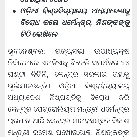
ଓଡ଼ିଆ ବିଶ୍ବବିଦ୍ୟାଳୟ ଅଧ୍ୟାଦେଶକୁ
ବିରୋଧ କଲେ ଧର୍ମେନ୍ଦ୍ର, ନିଶଙ୍କଙ୍କୁ
ଚିଠି ଲେଖିଲେ
ଭୁବନେଶ୍ବର: ରାଜ୍ୟସଭା ଉପାଧ୍ୟକ୍ଷ
ନିର୍ବାଚନରେ ଏନଡିଏକୁ ବିଜେଡି ସମର୍ଥନର ୨୪
ଘଣ୍ଟା ବିତିନି, କେନ୍ଦ୍ର ସରକାର ତାହାକୁ
ଭୁଲିଯାଇଛନ୍ତି। ଓଡ଼ିଆ ବିଶ୍ବବିଦ୍ୟାଳୟ
ଅଧ୍ୟାଦେଶ ନିଷ୍ପତ୍ତିକୁ ବିରୋଧ କରି
କେନ୍ଦ୍ର ପେଟ୍ରୋଲିୟମ ମନ୍ତ୍ରୀ ଧର୍ମେନ୍ଦ୍ର
ପ୍ରଧାନ ଆଜି କେନ୍ଦ୍ର ମାନବସମ୍ବଳ ବିକାଶ
ମନ୍ତ୍ରୀ ରମେଶ ପଖୋରାୟାଲ ନିଶଙ୍କଙ୍କ