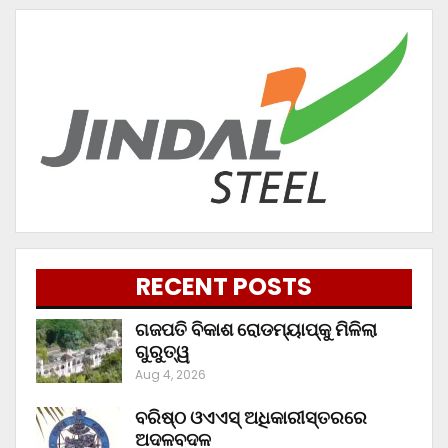
RECENT POSTS
ଗଜପତି ବିକାଶ ରୋଡମ୍ୟାପ୍‌କୁ ମିଳିଲା
ଗୁରୁତ୍ୱ
Aug 4, 2026
ବରିଷ୍ଠ ଓଏଏସ୍‌ ଅଧିକାରୀସ୍ତରରେ
ଅଦଳବଦଳ