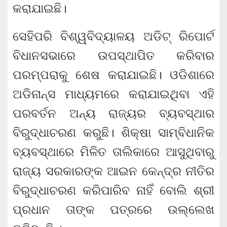
କରାଯାଇଛି।
ସେହିପରି ବିଶ୍ୱବିଦ୍ୟାଳୟ ଅଡିଟ୍ ରିପୋର୍ଟ
ବିଧାନସଭାରେ ଉପସ୍ଥାପିତ କରିବାର
ପରମ୍ପରାକୁ ଶେଷ କରାଯାଇଛି। ଓଡିଶାରେ
ଅଡିନାନ୍ସ ମାଧ୍ୟମରେ କରାଯାଇଥିବା ଏହି
ପରବର୍ତନ ଅନ୍ୟ ରାଜ୍ୟର ବ୍ୟବସ୍ଥାର
ବିରୁଦ୍ଧାଚରଣ କରୁଛି। ଶିକ୍ଷା ସାମ୍ବିଧାନିକ
ବ୍ୟବସ୍ଥାରେ ମିଳିତ ତାଲିକାରେ ଆସୁଥିବାରୁ
ରାଜ୍ୟ ସରକାରଙ୍କ ଆଇନ କେନ୍ଦ୍ର ନୀତିର
ବିରୁଦ୍ଧାଚରଣ କରିପାରିବ ନାହିଁ ବୋଲି ଶ୍ରୀ
ପ୍ରଧାନ ତାଙ୍କ ପତ୍ରରେ ଉଲ୍ଲେଖ