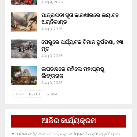
Aug 4, 2026
ପାତ୍ରପଡା ସୂତା କାରଖାନାରେ ଭୟାବହ
ଅଗ୍ନିକାଣ୍ଡ
Aug 3, 2026
ପେରୁରେ ପର୍ଯ୍ୟଟକ ବିମାନ ଦୁର୍ଘଟଣା, ୧୩
ମୃତ
Aug 3, 2026
ଉପବାସରେ ରହିଲେ ମହାପ୍ରଭୁ
ଲିଙ୍ଗରାଜ
Aug 3, 2026
PREV
NEXT
1 of 954
ଆଜିର କାର୍ଯ୍ୟକ୍ରମ
ଓଡ଼ିଶା ଊର୍ଦ୍ଦୁ ଏକାଡେମି ପକ୍ଷରୁ ‘ଜାତୀୟସ୍ତରୀୟ ସୁଫି କୱାଲି’ ସ୍ଥାନ: