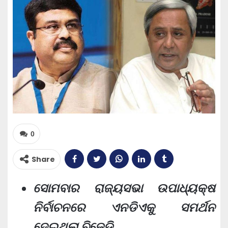
0
Share
ସୋମବାର ରାଜ୍ୟସଭା ଉପାଧ୍ୟକ୍ଷ
ନିର୍ବାଚନରେ ଏନଡିଏକୁ ସମର୍ଥନ
ଦେଇଥିଲା ବିଜେଡି