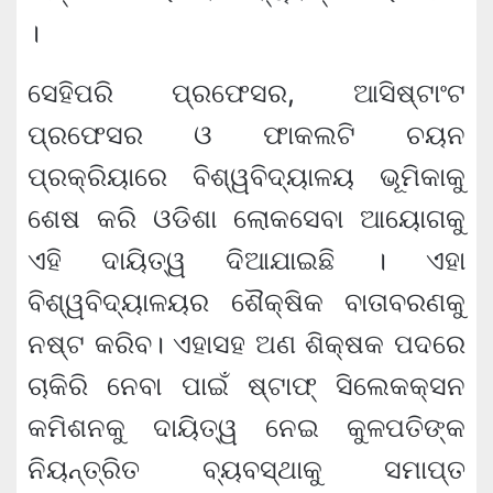
।
ସେହିପରି ପ୍ରଫେସର, ଆସିଷ୍ଟାଂଟ
ପ୍ରଫେସର ଓ ଫାକଲଟି ଚୟନ
ପ୍ରକ୍ରିୟାରେ ବିଶ୍ୱବିଦ୍ୟାଳୟ ଭୂମିକାକୁ
ଶେଷ କରି ଓଡିଶା ଲୋକସେବା ଆୟୋଗକୁ
ଏହି ଦାୟିତ୍ୱ ଦିଆଯାଇଛି । ଏହା
ବିଶ୍ୱବିଦ୍ୟାଳୟର ଶୈକ୍ଷିକ ବାତାବରଣକୁ
ନଷ୍ଟ କରିବ। ଏହାସହ ଅଣ ଶିକ୍ଷକ ପଦରେ
ଚାକିରି ନେବା ପାଇଁ ଷ୍ଟାଫ୍ ସିଲେକକ୍ସନ
କମିଶନକୁ ଦାୟିତ୍ୱ ନେଇ କୁଳପତିଙ୍କ
ନିୟନ୍ତ୍ରିତ ବ୍ୟବସ୍ଥାକୁ ସମାପ୍ତ