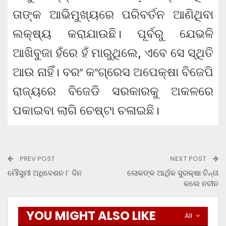
ତାଙ୍କ ଆଭିମୁଖ୍ୟରେ ପରିବର୍ତନ ଆଣିଥିବା
ଲକ୍ଷ୍ୟ କରାଯାଉଛି। ପୂର୍ବରୁ ଯେଭଳି
ଆଖିବୁଜା ହଁରେ ହଁ ମାରୁଥିଲେ, ଏବେ ସେ ସ୍ଥିତି
ଆଉ ନାହିଁ। ବରଂ କଂଗ୍ରେସ ଅପେକ୍ଷା ବିଜେପି
ରାଜ୍ୟରେ ବିଜେଡି ସରକାରକୁ ଅକଳରେ
ପକାଇବା ଲାଗି ଚେଷ୍ଟା ଚଳାଇଛି।
PREV POST
NEXT POST
ମୌସୁମୀ ଅଧିବେଶନ ୮ ଦିନ
ଲୋକଙ୍କ ଆର୍ଥିକ ସୁରକ୍ଷା ଚିନ୍ତା
କଲେ ନବୀନ
YOU MIGHT ALSO LIKE
All