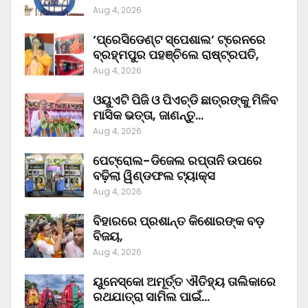
Aug 4, 2026
‘ପ୍ରେସିଡେଣ୍ଟ ସ୍ପେଶାଲ’ ଟ୍ରେନରେ
ବ୍ରହ୍ମପୁର ପହଞ୍ଚିଲେ ରାଷ୍ଟ୍ରପତି,
Aug 4, 2026
ଓୟୁଏଟି ପିଜି ଓ ପିଏଚ୍‌ଡି ଛାତ୍ରଙ୍କୁ ମିଳିବ
ମାସିକ ଭତ୍ତା, ଜାଣନ୍ତୁ…
Aug 4, 2026
ପେଟ୍ରୋଲ-ଡିଜେଲ ରପ୍ତାନି ଉପରେ
ବଢ଼ିଲା ୱିଣ୍ଡଫଲ ଟ୍ୟାକ୍ସ
Aug 4, 2026
ବିହାରରେ ପ୍ରଶାନ୍ତ କିଶୋରଙ୍କ ବଡ଼
ବିଜୟ,
Aug 4, 2026
ୟୁନେସ୍କୋ ଅମୂର୍ତ୍ତ ଐତିହ୍ୟ ତାଲିକାରେ
ରଥଯାତ୍ରା ସାମିଲ ପାଇଁ…