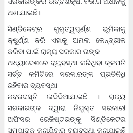
ସରକାରଙ୍କର ଉଚ୍ଚଶିକ୍ଷା ବିଭାଗ ଅଧୀନକୁ
ଅଣାଯାଇଛି।
ସିଣ୍ଡିକେଟ୍‌ର ଗୁରୁତ୍ୱପୂର୍ଣ୍ଣ ଭୂମିକାକୁ
କ୍ଷୁର୍ଣ୍ଣ କରି ଏହାକୁ ଅମଲା କେନ୍ଦ୍ରୀକ
କରିବା ପାଇଁ ରାଜ୍ୟ ସରକାର ତାଙ୍କ
ଅଧ୍ୟାଦେଶରେ ବ୍ୟବସ୍ଥା କରିଥିବା କୂଳପତି
ସର୍ଚ୍ଚ କମିଟିରେ ସରକାରଙ୍କ ପ୍ରତିନିଧି
ରହିବାର ବ୍ୟବସ୍ଥା
ଜବରଦସ୍ତି ଲଦିଦିଆଯାଇଛି । ରାଜ୍ୟ
ସରକାରଙ୍କ ଦ୍ୱାରା ନିଯୁକ୍ତ ସରକାରୀ
ଅଫିସର ରେଜିଷ୍ଟରଙ୍କୁ ସିଣ୍ଡିକେଟର
ସମ୍ପାଦକ କରାଯିବାର ବ୍ୟବସ୍ଥା କରାଯାଇଛି