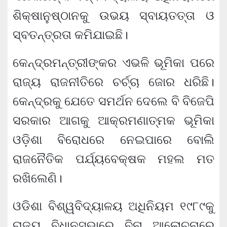
ଶିକ୍ଷାନୁଷ୍ଠାନକୁ ଉଭୟ ସ୍ବାୟତତ୍ତା ଓ
ସ୍ବତନ୍ତ୍ରତା କମିଯାଇଛି।
କେନ୍ଦ୍ରମନ୍ତ୍ରୀଙ୍କର ଏଭଳି ଭୂମିକା ପରେ
ରାଜ୍ୟ ରାଜନୀତିରେ ଚର୍ଚ୍ଚା ଜୋର ଧରିଛି।
କେନ୍ଦ୍ରକୁ ଯେତେ ସମର୍ଥନ ଦେଲେ ବି ବିଜେପି
ସରକାର ଆଗକୁ ଆକ୍ରମଣାତ୍ମକ ଭୂମିକା
ଓଡ଼ିଶା ବିରୋଧରେ ନେଇପାରେ ବୋଲି
ରାଜନୈତିକ ପର୍ଯ୍ୟବେକ୍ଷକ ମହଲ ମତ
ରଖିଲେଣି।
ଓଡିଶା ବିଶ୍ୱବିଦ୍ୟାଳୟ ଅଧିନିୟମ ୧୯୮୯କୁ
ରାଜ୍ୟ ବିଧାନସଭାରେ ବିନା ଆଲୋଚନାରେ