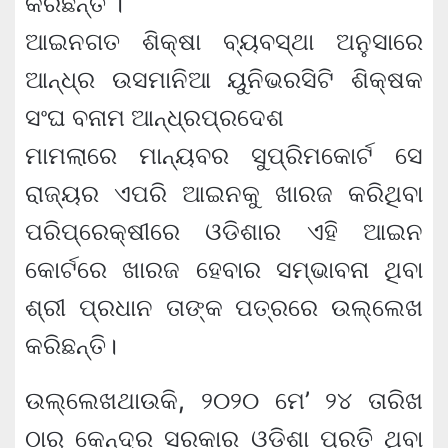
କରିଛନ୍ତି ।
ଆଇନଗତ ଶିକ୍ଷା ବ୍ୟବସ୍ଥା ଅନୁସାରେ
ଆନ୍ଧ୍ର ଉସମାନିଆ ୟୁନିଭରସିଟି ଶିକ୍ଷକ
ସଂଘ ବନାମ ଆନ୍ଧ୍ରପ୍ରଦେଶ
ମାମଲାରେ ମାନ୍ୟବର ସୁପ୍ରିମକୋର୍ଟ ସେ
ରାଜ୍ୟର ଏପରି ଆଇନକୁ ଖାରଜ କରିଥିବା
ପରିପ୍ରେକ୍ଷୀରେ ଓଡିଶାର ଏହି ଆଇନ
କୋର୍ଟରେ ଖାରଜ ହେବାର ସମ୍ଭାବନା ଥିବା
ଶ୍ରୀ ପ୍ରଧାନ ତାଙ୍କ ପତ୍ରରେ ଉଲ୍ଲେଖ
କରିଛନ୍ତି।
ଉଲ୍ଲେଖଥାଉକି, ୨୦୨୦ ମେ’ ୨୪ ତାରିଖ
ଠାରୁ କେନ୍ଦ୍ର ସରକାର ଓଡ଼ିଶା ପ୍ରତି ଥିବା