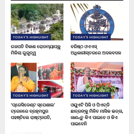
TODAY'S HIGHLIGHT
TODAY'S HIGHLIGHT
ଗଜପତି ବିକାଶ ରୋଡମ୍ୟାପ୍‌କୁ
ବରିଷ୍ଠ ଓଏଏସ୍‌
ମିଳିଲା ଗୁରୁତ୍ୱ
ଅଧିକାରୀସ୍ତରରେ ଅଦଳବଦଳ
TODAY'S HIGHLIGHT
TODAY'S HIGHLIGHT
‘ପ୍ରେସିଡେଣ୍ଟ ସ୍ପେଶାଲ’
ଓୟୁଏଟି ପିଜି ଓ ପିଏଚ୍‌ଡି
ଟ୍ରେନରେ ବ୍ରହ୍ମପୁର
ଛାତ୍ରଙ୍କୁ ମିଳିବ ମାସିକ ଭତ୍ତା,
ପହଞ୍ଚିଲେ ରାଷ୍ଟ୍ରପତି,
ଜାଣନ୍ତୁ କିଏ ପାଇବେ ଓ କିଏ
ପାଇବେନି