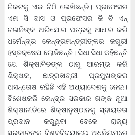
ନିକଟକୁ ଏକ ଚିଠି ଲେଖିଛନ୍ତି। ପ୍ରଫେସର
ଏମ ସି ଦାସ ଓ ପ୍ରଫେସର ଜି ବି ଏନ୍‌
ଚଇନିଙ୍କ ଅଭିଯୋଗ ପତ୍ରକୁ ଆଧାର କରି
ଧର୍ମେନ୍ଦ୍ର କେନ୍ଦ୍ରମନ୍ତ୍ରୀଙ୍କର ଜରୁରୀ
ହସ୍ତକ୍ଷେପ ଲୋଡିଛନ୍ତି। ସିଧା ସିଧା କହିଛନ୍ତି
ଯେ ଶିକ୍ଷାବିତଙ୍କ ଠାରୁ ଆରମ୍ଭ କରି
ଶିକ୍ଷକ, ଛାତ୍ରଛାତ୍ରୀ ପ୍ରମୁଖଙ୍କର
ଅସନ୍ତୋଷ ରହିଛି ଏହି ଅଧ୍ୟାଦେଶକୁ ନେଇ।
ବିଶେଷକରି କେନ୍ଦ୍ର ସରକାର ତାଙ୍କ ନୂଆ
ଶିକ୍ଷାନୀତିରେ ଶିକ୍ଷାନୁଷ୍ଠାନକୁ ସ୍ବାୟତତା
ପ୍ରଦାନ କରୁଥିବା ବେଳେ ରାଜ୍ୟ
ସରକାରଙ୍କ ବିଶ୍ବବିଦ୍ୟାଳୟ ଅଧିନିୟମରେ