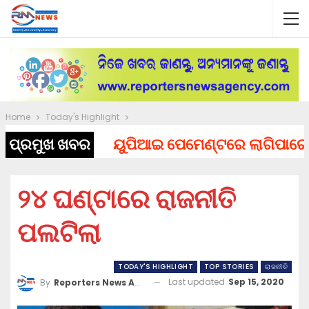
Home
Today's Highlight
ପ୍ରମୁଖ ଖବର
ୟୁପିଆଇ ପେମେଣ୍ଟରେ ଲାଗିପାରେ ଚାର୍ଜ
୨୪ ଘଣ୍ଟାରେ ରାଜନୀତି
ପଲଟିଲା
TODAY'S HIGHLIGHT
TOP STORIES
ରାଜନୀତି
Last updated
Sep 15, 2020
By
Reporters News Agency