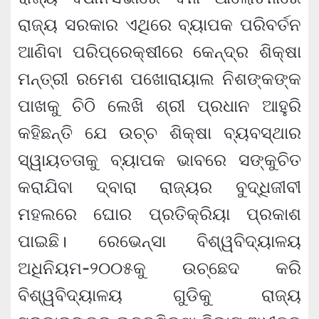
ରାଜ୍ୟ ସରକାର ଏଥିରେ ବ୍ୟାପକ ପରିବର୍ତନ
ଆଣିବା ପରିପ୍ରେକ୍ଷୀରେ କେନ୍ଦ୍ର ଶିକ୍ଷା
ମନ୍ତ୍ରୀ ରମେଶ ପଖୋରାୟାଲ ନିଶଙ୍କଙ୍କ
ପାଖକୁ ଚିଠି ଲେଖି ଶ୍ରୀ ପ୍ରଧାନ ଆହୁରି
କହିଛନ୍ତି ଯେ ଉଚ୍ଚ ଶିକ୍ଷା ବ୍ୟବସ୍ଥାର
ସ୍ୱାୟତତାକୁ ବ୍ୟାପକ ଭାବରେ ସଙ୍କୁଚିତ
କରାଯିବା ଦ୍ବାରା ରାଜ୍ୟର ବୁଦ୍ଧିଜୀବୀ
ମହଲରେ ଘୋର ପ୍ରତିକ୍ରିୟା ପ୍ରକାଶ
ପାଇଛି। ରେଭେନ୍ସା ବିଶ୍ୱବିଦ୍ୟାଳୟ
ଅଧିନିୟମ-୨୦୦୫କୁ ଉଚ୍ଛେଦ କରି
ବିଶ୍ୱବିଦ୍ୟାଳୟ ଗୁଡିକୁ ରାଜ୍ୟ