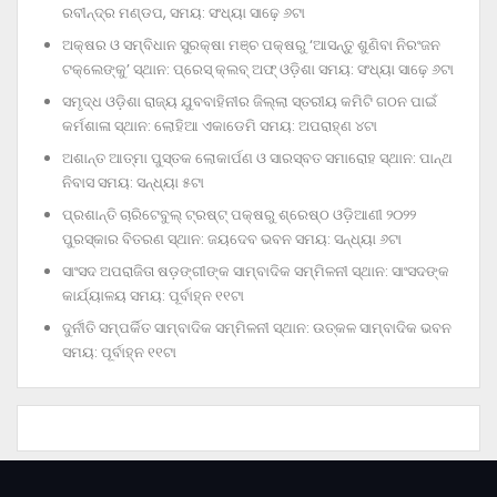
ରବୀନ୍ଦ୍ର ମଣ୍ଡପ, ସମୟ: ସଂଧ୍ୟା ସାଢ଼େ ୬ଟା
ଅକ୍ଷର ଓ ସମ୍ବିଧାନ ସୁରକ୍ଷା ମଞ୍ଚ ପକ୍ଷରୁ ‘ଆସନ୍ତୁ ଶୁଣିବା ନିରଂଜନ
ଟକ୍‌ଲେଙ୍କୁ’ ସ୍ଥାନ: ପ୍ରେସ୍‌ କ୍ଲବ୍‌ ଅଫ୍‌ ଓଡ଼ିଶା ସମୟ: ସଂଧ୍ୟା ସାଢ଼େ ୬ଟା
ସମୃଦ୍ଧ ଓଡ଼ିଶା ରାଜ୍ୟ ଯୁବବାହିନୀର ଜିଲ୍ଲା ସ୍ତରୀୟ କମିଟି ଗଠନ ପାଇଁ
କର୍ମଶାଳା ସ୍ଥାନ: ଲୋହିଆ ଏକାଡେମି ସମୟ: ଅପରାହ୍‌ଣ ୪ଟା
ଅଶାନ୍ତ ଆତ୍ମା ପୁସ୍ତକ ଲୋକାର୍ପଣ ଓ ସାରସ୍ବତ ସମାରୋହ ସ୍ଥାନ: ପାନ୍ଥ
ନିବାସ ସମୟ: ସନ୍ଧ୍ୟା ୫ଟା
ପ୍ରଶାନ୍ତି ଚାରିଟେବୁଲ୍‌ ଟ୍ରଷ୍ଟ୍‌ ପକ୍ଷରୁ ଶ୍ରେଷ୍ଠ ଓଡ଼ିଆଣୀ ୨୦୨୨
ପୁରସ୍କାର ବିତରଣ ସ୍ଥାନ: ଜୟଦେବ ଭବନ ସମୟ: ସନ୍ଧ୍ୟା ୬ଟା
ସାଂସଦ ଅପରାଜିତା ଷଡ଼ଙ୍ଗୀଙ୍କ ସାମ୍ବାଦିକ ସମ୍ମିଳନୀ ସ୍ଥାନ: ସାଂସଦଙ୍କ
କାର୍ଯ୍ୟାଳୟ ସମୟ: ପୂର୍ବାହ୍ନ ୧୧ଟା
ଦୁର୍ନୀତି ସମ୍ପର୍କିତ ସାମ୍ବାଦିକ ସମ୍ମିଳନୀ ସ୍ଥାନ: ଉତ୍କଳ ସାମ୍ବାଦିକ ଭବନ
ସମୟ: ପୂର୍ବାହ୍ନ ୧୧ଟା