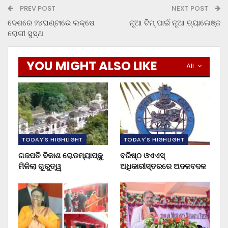
PREV POST
NEXT POST
ଦେଶରେ ୨୪ଘଣ୍ଟାରେ ଲକ୍ଷେ
ନୂଆ ଟିମ୍ ପାଇଁ ନୂଆ ଚ୍ୟାଲେଞ୍ଜ
ରୋଗୀ ସୁସ୍ଥ
YOU MIGHT ALSO LIKE
All
TODAY'S HIGHLIGHT
TODAY'S HIGHLIGHT
ଗଜପତି ବିକାଶ ରୋଡମ୍ୟାପ୍‌କୁ
ବରିଷ୍ଠ ଓଏଏସ୍‌
ମିଳିଲା ଗୁରୁତ୍ୱ
ଅଧିକାରୀସ୍ତରରେ ଅଦଳବଦଳ