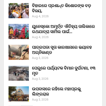
ବିହାରରେ ପ୍ରଶାନ୍ତ କିଶୋରଙ୍କ ବଡ଼
ବିଜୟ,
Aug 4, 2026
ୟୁନେସ୍କୋ ଅମୂର୍ତ୍ତ ଐତିହ୍ୟ ତାଲିକାରେ
ରଥଯାତ୍ରା ସାମିଲ ପାଇଁ…
Aug 4, 2026
ପାତ୍ରପଡା ସୂତା କାରଖାନାରେ ଭୟାବହ
ଅଗ୍ନିକାଣ୍ଡ
Aug 3, 2026
ପେରୁରେ ପର୍ଯ୍ୟଟକ ବିମାନ ଦୁର୍ଘଟଣା, ୧୩
ମୃତ
Aug 3, 2026
ଉପବାସରେ ରହିଲେ ମହାପ୍ରଭୁ
ଲିଙ୍ଗରାଜ
Aug 3, 2026