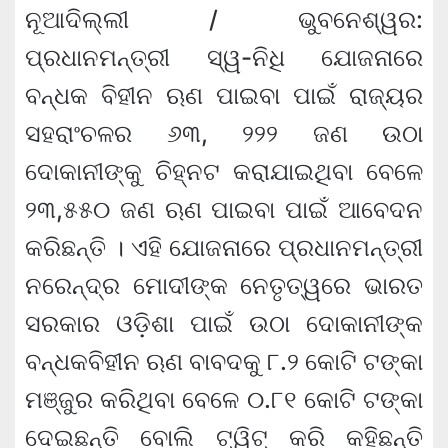
ନୂଆଦିଲ୍ଲୀ / ଭୁବନେଶ୍ୱର:
ପ୍ରଧାନମନ୍ତ୍ରୀ ସ୍ୱ-ନିଧି ଯୋଜନାରେ
ବନ୍ଧକ ବିହୀନ ଋଣ ପାଇବା ପାଇଁ ରାଜ୍ୟର
ସହରାଂଚଳର ୬୩, ୨୨୨ ଜଣ ଉଠା
ଦୋକାନୀଙ୍କୁ ଚିହ୍ନଟ କରାଯାଇଥିବା ବେଳେ
୨୩,୫୫୦ ଜଣ ଋଣ ପାଇବା ପାଇଁ ଆବେଦନ
କରିଛନ୍ତି । ଏହି ଯୋଜନାରେ ପ୍ରଧାନମନ୍ତ୍ରୀ
ନରେନ୍ଦ୍ର ମୋଦୀଙ୍କ ନେତୃତ୍ୱରେ ଭାରତ
ସରକାର ଓଡ଼ିଶା ପାଇଁ ଉଠା ଦୋକାନୀଙ୍କ
ବନ୍ଧକବିହୀନ ଋଣ ବାବଦକୁ ୮.୨ କୋଟି ଟଙ୍କା
ମଞ୍ଜୁର କରିଥିବା ବେଳେ ୦.୮୧ କୋଟି ଟଙ୍କା
ଦେଇଛନ୍ତି ବୋଲି ଟ୍ୱିଟ୍ କରି କହିଛନ୍ତି