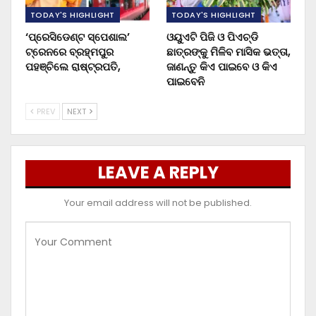
TODAY'S HIGHLIGHT
TODAY'S HIGHLIGHT
‘ପ୍ରେସିଡେଣ୍ଟ ସ୍ପେଶାଲ’
ଓୟୁଏଟି ପିଜି ଓ ପିଏଚ୍‌ଡି
ଟ୍ରେନରେ ବ୍ରହ୍ମପୁର
ଛାତ୍ରଙ୍କୁ ମିଳିବ ମାସିକ ଭତ୍ତା,
ପହଞ୍ଚିଲେ ରାଷ୍ଟ୍ରପତି,
ଜାଣନ୍ତୁ କିଏ ପାଇବେ ଓ କିଏ
ପାଇବେନି
PREV
NEXT
LEAVE A REPLY
Your email address will not be published.