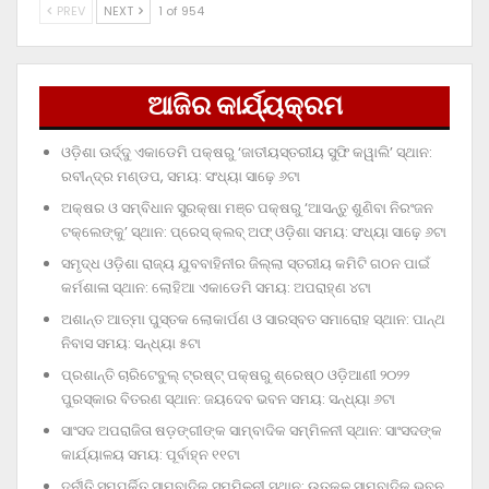
PREV
NEXT
1 of 954
ଆଜିର କାର୍ଯ୍ୟକ୍ରମ
ଓଡ଼ିଶା ଊର୍ଦ୍ଦୁ ଏକାଡେମି ପକ୍ଷରୁ ‘ଜାତୀୟସ୍ତରୀୟ ସୁଫି କୱାଲି’ ସ୍ଥାନ:
ରବୀନ୍ଦ୍ର ମଣ୍ଡପ, ସମୟ: ସଂଧ୍ୟା ସାଢ଼େ ୬ଟା
ଅକ୍ଷର ଓ ସମ୍ବିଧାନ ସୁରକ୍ଷା ମଞ୍ଚ ପକ୍ଷରୁ ‘ଆସନ୍ତୁ ଶୁଣିବା ନିରଂଜନ
ଟକ୍‌ଲେଙ୍କୁ’ ସ୍ଥାନ: ପ୍ରେସ୍‌ କ୍ଲବ୍‌ ଅଫ୍‌ ଓଡ଼ିଶା ସମୟ: ସଂଧ୍ୟା ସାଢ଼େ ୬ଟା
ସମୃଦ୍ଧ ଓଡ଼ିଶା ରାଜ୍ୟ ଯୁବବାହିନୀର ଜିଲ୍ଲା ସ୍ତରୀୟ କମିଟି ଗଠନ ପାଇଁ
କର୍ମଶାଳା ସ୍ଥାନ: ଲୋହିଆ ଏକାଡେମି ସମୟ: ଅପରାହ୍‌ଣ ୪ଟା
ଅଶାନ୍ତ ଆତ୍ମା ପୁସ୍ତକ ଲୋକାର୍ପଣ ଓ ସାରସ୍ବତ ସମାରୋହ ସ୍ଥାନ: ପାନ୍ଥ
ନିବାସ ସମୟ: ସନ୍ଧ୍ୟା ୫ଟା
ପ୍ରଶାନ୍ତି ଚାରିଟେବୁଲ୍‌ ଟ୍ରଷ୍ଟ୍‌ ପକ୍ଷରୁ ଶ୍ରେଷ୍ଠ ଓଡ଼ିଆଣୀ ୨୦୨୨
ପୁରସ୍କାର ବିତରଣ ସ୍ଥାନ: ଜୟଦେବ ଭବନ ସମୟ: ସନ୍ଧ୍ୟା ୬ଟା
ସାଂସଦ ଅପରାଜିତା ଷଡ଼ଙ୍ଗୀଙ୍କ ସାମ୍ବାଦିକ ସମ୍ମିଳନୀ ସ୍ଥାନ: ସାଂସଦଙ୍କ
କାର୍ଯ୍ୟାଳୟ ସମୟ: ପୂର୍ବାହ୍ନ ୧୧ଟା
ଦୁର୍ନୀତି ସମ୍ପର୍କିତ ସାମ୍ବାଦିକ ସମ୍ମିଳନୀ ସ୍ଥାନ: ଉତ୍କଳ ସାମ୍ବାଦିକ ଭବନ