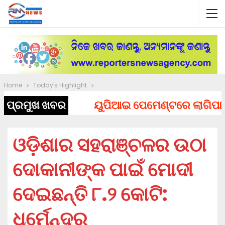
Home
Today's Highlight
ପ୍ରମୁଖ ଖବର
ୟୁପିଆଇ ପେମେଣ୍ଟରେ ଲାଗିପାରେ ଚା
ଓଡ଼ିଶାର ସହରାଞ୍ଚଳର ଉଠା
ଦୋକାନୀଙ୍କ ପାଇଁ ମୋଦୀ
ଦେଇଛନ୍ତି ୮.୨ କୋଟି:
ଧର୍ମେନ୍ଦ୍ର