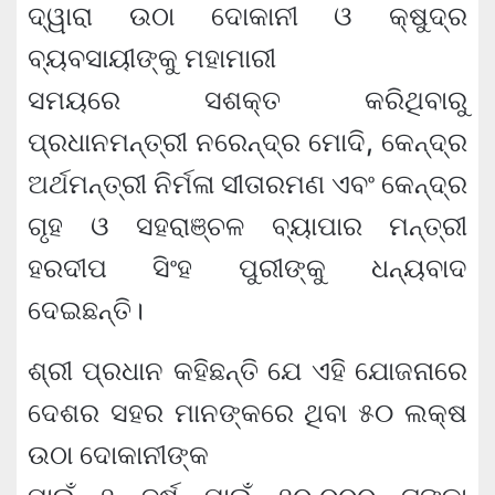
ଦ୍ୱାରା ଉଠା ଦୋକାନୀ ଓ କ୍ଷୁଦ୍ର
ବ୍ୟବସାୟୀଙ୍କୁ ମହାମାରୀ
ସମୟରେ ସଶକ୍ତ କରିଥିବାରୁ
ପ୍ରଧାନମନ୍ତ୍ରୀ ନରେନ୍ଦ୍ର ମୋଦି, କେନ୍ଦ୍ର
ଅର୍ଥମନ୍ତ୍ରୀ ନିର୍ମଳା ସୀତାରମଣ ଏବଂ କେନ୍ଦ୍ର
ଗୃହ ଓ ସହରାଞ୍ଚଳ ବ୍ୟାପାର ମନ୍ତ୍ରୀ
ହରଦୀପ ସିଂହ ପୁରୀଙ୍କୁ ଧନ୍ୟବାଦ
ଦେଇଛନ୍ତି।
ଶ୍ରୀ ପ୍ରଧାନ କହିଛନ୍ତି ଯେ ଏହି ଯୋଜନାରେ
ଦେଶର ସହର ମାନଙ୍କରେ ଥିବା ୫୦ ଲକ୍ଷ
ଉଠା ଦୋକାନୀଙ୍କ