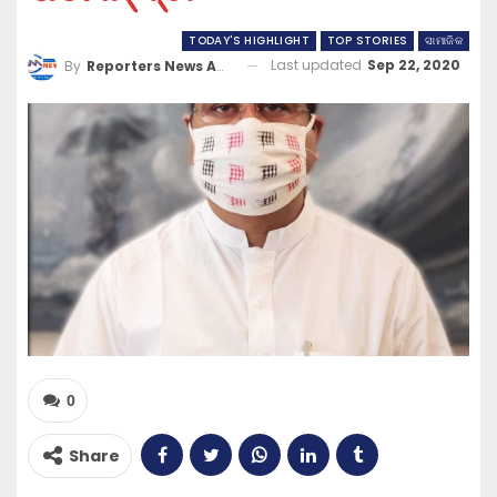
TODAY'S HIGHLIGHT
TOP STORIES
ସାମାଜିକ
Last updated
Sep 22, 2020
By
Reporters News Agency
0
Share