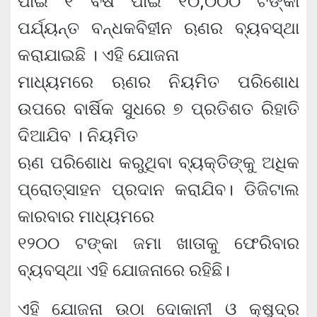
ପାଇଁ ୧ ବର୍ଷ ପାଇଁ ୧୦,୦୦୦ ଟଙ୍କା
ପର୍ଯ୍ୟନ୍ତ ବନ୍ଧକବିହୀନ ଋଣର ବ୍ୟବସ୍ଥା
କରାଯାଇଛି । ଏହି ଯୋଜନା
ମାଧ୍ୟମରେ ଋଣର ନିୟମିତ ପରିଶୋଧ
ଉପରେ ବାର୍ଷିକ ସୁଧରେ ୭ ପ୍ରତିଶତ ରିହାତି
ଦିଆଯିବ । ନିୟମିତ
ଋଣ ପରିଶୋଧ କରୁଥିବା ବ୍ୟକ୍ତିଙ୍କୁ ଅଧିକ
ପ୍ରୋତ୍ସାହନ ପ୍ରଦାନ କରାଯିବ। ଡିଜିଟାଲ
କାରବାର ମାଧ୍ୟମରେ
୧୨୦୦ ଟଙ୍କା ଜମା ଖାତାକୁ ଫେରିବାର
ବ୍ୟବସ୍ଥା ଏହି ଯୋଜନାରେ ରହିଛି।
ଏହି ଯୋଜନା ଉଠା ଦୋକାନୀ ଓ କ୍ଷୁଦ୍ର