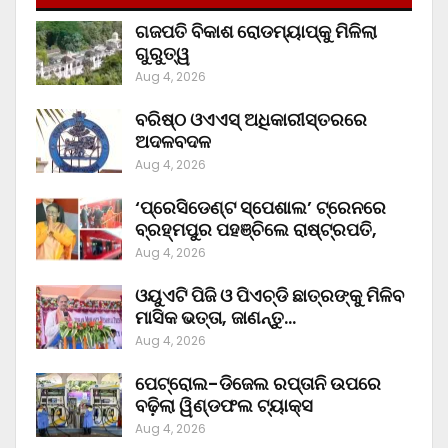
ଗଜପତି ବିକାଶ ରୋଡମ୍ୟାପ୍‌କୁ ମିଳିଲା
ଗୁରୁତ୍ୱ
Aug 4, 2026
ବରିଷ୍ଠ ଓଏଏସ୍‌ ଅଧିକାରୀସ୍ତରରେ
ଅଦଳବଦଳ
Aug 4, 2026
‘ପ୍ରେସିଡେଣ୍ଟ ସ୍ପେଶାଲ’ ଟ୍ରେନରେ
ବ୍ରହ୍ମପୁର ପହଞ୍ଚିଲେ ରାଷ୍ଟ୍ରପତି,
Aug 4, 2026
ଓୟୁଏଟି ପିଜି ଓ ପିଏଚ୍‌ଡି ଛାତ୍ରଙ୍କୁ ମିଳିବ
ମାସିକ ଭତ୍ତା, ଜାଣନ୍ତୁ…
Aug 4, 2026
ପେଟ୍ରୋଲ-ଡିଜେଲ ରପ୍ତାନି ଉପରେ
ବଢ଼ିଲା ୱିଣ୍ଡଫଲ ଟ୍ୟାକ୍ସ
Aug 4, 2026