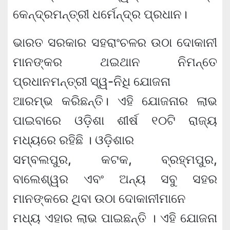
କେନ୍ଦ୍ରମନ୍ତ୍ରୀ ଧର୍ମେନ୍ଦ୍ର ପ୍ରଧାନ।
ଭାରତ ସରକାର ସହରାଂଚଳର ଉଠା ଦୋକାନୀ
ମାନଙ୍କର ଥଇଥାନ ନିମନ୍ତେ
ପ୍ରଧାନମନ୍ତ୍ରୀ ସ୍ୱ-ନିଧି ଯୋଜନା
ଆରମ୍ଭ କରିଛନ୍ତି। ଏହି ଯୋଜନାର ଲାଭ
ପାଇବାରେ ଓଡ଼ିଶା ଶୀର୍ଷ ୧୦ଟି ରାଜ୍ୟ
ମଧ୍ୟରେ ରହିଛି । ଓଡ଼ିଶାର
ସମ୍ବଲପୁର, କଟକ, ବ୍ରହ୍ମପୁର,
ବାଲେଶ୍ୱର ଏବଂ ଅନ୍ୟ ସବୁ ସହର
ମାନଙ୍କରେ ଥିବା ଉଠା ଦୋକାନୀମାନେ
ମଧ୍ୟ ଏହାର ଲାଭ ପାଇଛନ୍ତି । ଏହି ଯୋଜନା