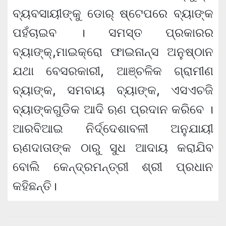
ବ୍ୟବସାୟୀଙ୍କୁ ଡୋର୍ ଷ୍ଟେପରେ ବ୍ୟାଙ୍କ
ପହଁଚାଇବ । ସମସ୍ତ ପ୍ରକାରର
ବ୍ୟାଙ୍କ୍‌,ମାଇକ୍ରୋ ଫାଇନାନ୍ସ ଅନୁଷ୍ଠାନ
ଯଥା ବେସରକାରୀ, ଆଞ୍ଚଳିକ ଗ୍ରାମୀଣ
ବ୍ୟାଙ୍କ, ସମବାୟ ବ୍ୟାଙ୍କ, ଏସଏଚଜି
ବ୍ୟାଙ୍କଗୁଡିକ ଆଦି ଋଣ ପ୍ରଦାନ କରିବେ ।
ଆରବିଆଇ ନିର୍ଦ୍ଦେଶାବଳୀ ଅନୁଯାୟୀ
ଋଣଦାତାଙ୍କ ଠାରୁ ସୁଧ ଆଦାୟ କରାଯିବ
ବୋଲି କେନ୍ଦ୍ରମନ୍ତ୍ରୀ ଶ୍ରୀ ପ୍ରଧାନ
କହିଛନ୍ତି।