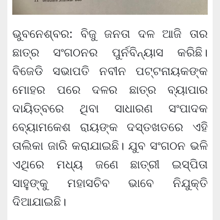
ଭୁବନେଶ୍ବର: ବିଜୁ ଜନତା ଦଳ ଆଜି ତାର
ଛାତ୍ର ସଂଗଠନର ପୁର୍ନବିନ୍ୟାସ କରିଛି।
ବିଜେଡି ସଭାପତି ନବୀନ ପଟ୍ଟନାୟକଙ୍କ
ମୋହର ପରେ ଦଳର ଛାତ୍ର ବ୍ୟାପାର
ଦାୟିତ୍ବରେ ଥିବା ସାଧାରଣ ସଂପାଦକ
ବ୍ୟୋମକେଶ ରାୟଙ୍କ ଦସ୍ତଖତରେ ଏହି
ତାଲିକା ଜାରି କରାଯାଇଛି। ଯୁବ ସଂଗଠନ ଭଳି
ଏଥିରେ ମଧ୍ୟ ଜଣେ ଛାତ୍ରୀ ଇସ୍ପିତା
ସାହୁଙ୍କୁ ମହାସଚିବ ଭାବେ ନିଯୁକ୍ତି
ଦିଆଯାଇଛି।