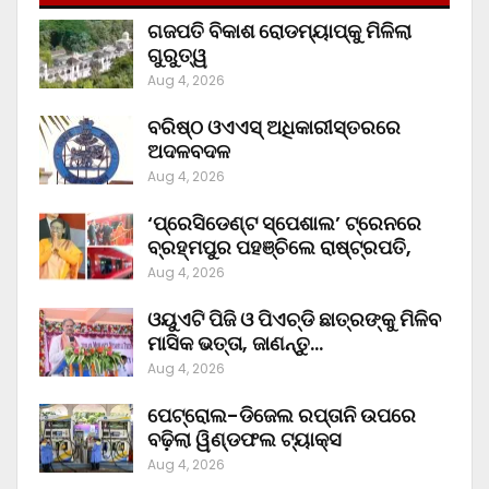
ଗଜପତି ବିକାଶ ରୋଡମ୍ୟାପ୍‌କୁ ମିଳିଲା
ଗୁରୁତ୍ୱ
Aug 4, 2026
ବରିଷ୍ଠ ଓଏଏସ୍‌ ଅଧିକାରୀସ୍ତରରେ
ଅଦଳବଦଳ
Aug 4, 2026
‘ପ୍ରେସିଡେଣ୍ଟ ସ୍ପେଶାଲ’ ଟ୍ରେନରେ
ବ୍ରହ୍ମପୁର ପହଞ୍ଚିଲେ ରାଷ୍ଟ୍ରପତି,
Aug 4, 2026
ଓୟୁଏଟି ପିଜି ଓ ପିଏଚ୍‌ଡି ଛାତ୍ରଙ୍କୁ ମିଳିବ
ମାସିକ ଭତ୍ତା, ଜାଣନ୍ତୁ…
Aug 4, 2026
ପେଟ୍ରୋଲ-ଡିଜେଲ ରପ୍ତାନି ଉପରେ
ବଢ଼ିଲା ୱିଣ୍ଡଫଲ ଟ୍ୟାକ୍ସ
Aug 4, 2026