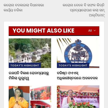
କରୋନା ବଦଳାଇଲା ବିଧାନସଭା
କରୋନା ବେଳେ ବି ସଫଳ କିଡ୍‌ନି
କାର୍ଯ୍ୟ ତରିକା
ପ୍ରତ୍ୟାରୋପଣ କଲା ସମ୍
ଅଲ୍‌ଟିମେଟ୍
YOU MIGHT ALSO LIKE
All
TODAY'S HIGHLIGHT
TODAY'S HIGHLIGHT
ଗଜପତି ବିକାଶ ରୋଡମ୍ୟାପ୍‌କୁ
ବରିଷ୍ଠ ଓଏଏସ୍‌
ମିଳିଲା ଗୁରୁତ୍ୱ
ଅଧିକାରୀସ୍ତରରେ ଅଦଳବଦଳ