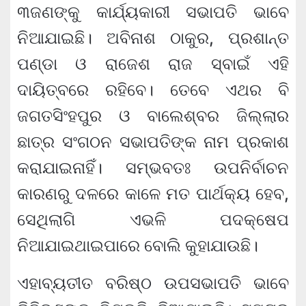
୩ଜଣଙ୍କୁ କାର୍ଯ୍ୟକାରୀ ସଭାପତି ଭାବେ
ନିଆଯାଇଛି। ଅବିନାଶ ଠାକୁର, ପ୍ରଶାନ୍ତ
ପଣ୍ଡା ଓ ରାଜେଶ ରାଜ ସ୍ବାଇଁ ଏହି
ଦାୟିତ୍ବରେ ରହିବେ। ତେବେ ଏଥର ବି
ଜଗତସିଂହପୁର ଓ ବାଲେଶ୍ବର ଜିଲ୍ଲାର
ଛାତ୍ର ସଂଗଠନ ସଭାପତିଙ୍କ ନାମ ପ୍ରକାଶ
କରାଯାଇନାହିଁ। ସମ୍ଭବତଃ ଉପନିର୍ବାଚନ
କାରଣରୁ ଦଳରେ କାଳେ ମତ ପାର୍ଥକ୍ୟ ହେବ,
ସେଥିଲାଗି ଏଭଳି ପଦକ୍ଷେପ
ନିଆଯାଇଥାଇପାରେ ବୋଲି କୁହାଯାଉଛି।
ଏହାବ୍ୟତୀତ ବରିଷ୍ଠ ଉପସଭାପତି ଭାବେ