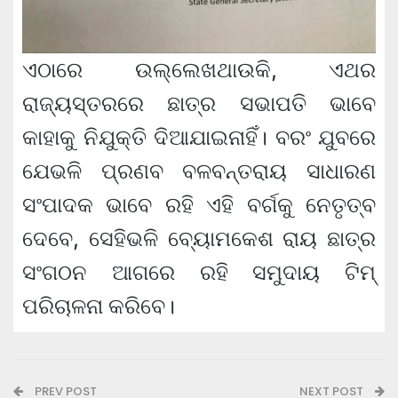
ଏଠାରେ ଉଲ୍ଲେଖଥାଉକି, ଏଥର
ରାଜ୍ୟସ୍ତରରେ ଛାତ୍ର ସଭାପତି ଭାବେ
କାହାକୁ ନିଯୁକ୍ତି ଦିଆଯାଇନାହିଁ। ବରଂ ଯୁବରେ
ଯେଭଳି ପ୍ରଣବ ବଳବନ୍ତରାୟ ସାଧାରଣ
ସଂପାଦକ ଭାବେ ରହି ଏହି ବର୍ଗକୁ ନେତୃତ୍ବ
ଦେବେ, ସେହିଭଳି ବ୍ୟୋମକେଶ ରାୟ ଛାତ୍ର
ସଂଗଠନ ଆଗରେ ରହି ସମୁଦାୟ ଟିମ୍‌
ପରିଚାଳନା କରିବେ।
PREV POST
NEXT POST