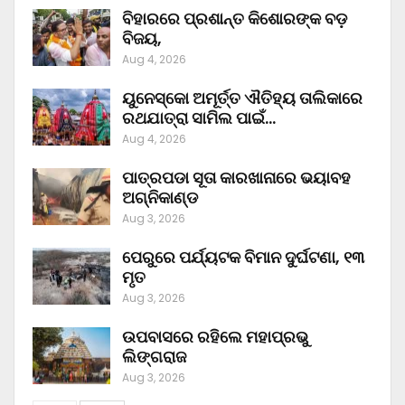
ବିହାରରେ ପ୍ରଶାନ୍ତ କିଶୋରଙ୍କ ବଡ଼
ବିଜୟ,
Aug 4, 2026
ୟୁନେସ୍କୋ ଅମୂର୍ତ୍ତ ଐତିହ୍ୟ ତାଲିକାରେ
ରଥଯାତ୍ରା ସାମିଲ ପାଇଁ…
Aug 4, 2026
ପାତ୍ରପଡା ସୂତା କାରଖାନାରେ ଭୟାବହ
ଅଗ୍ନିକାଣ୍ଡ
Aug 3, 2026
ପେରୁରେ ପର୍ଯ୍ୟଟକ ବିମାନ ଦୁର୍ଘଟଣା, ୧୩
ମୃତ
Aug 3, 2026
ଉପବାସରେ ରହିଲେ ମହାପ୍ରଭୁ
ଲିଙ୍ଗରାଜ
Aug 3, 2026