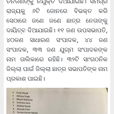
ତିନିଜଣଙ୍କୁ ନିଯୁକ୍ତି ଦିଆଯାଇଛି। ସମଗ୍ର
ରାଜ୍ୟକୁ ୬ଟି ଜୋନରେ ବିଭକ୍ତ କରି
ସେଠାରେ ଜଣେ ଜଣେ ଛାତ୍ର ନେତାଙ୍କୁ
ଦାୟିତ୍ବ ଦିଆଯାଇଛି। ୧୧ ଜଣ ଉପସଭାପତି,
୪୦ଜଣ ସାଧାରଣ ସଂପାଦକ, ୪୪ ଜଣ
ସଂପାଦକ, ୩୩ ଜଣ ଯୁଗ୍ମ ସଂପାଦକଙ୍କ
ନାମ ତାଲିକାରେ ରହିଛି। ୩୨ଟି ସାଂଗଠନିକ
ଜିଲ୍ଲା ପାଇଁ ଜିଲ୍ଲା ଛାତ୍ର ସଭାପତିଙ୍କ ନାମ
ପ୍ରକାଶ ପାଇଛି।