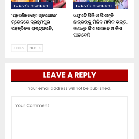
TODAY'S HIGHLIGHT
TODAY'S HIGHLIGHT
‘ପ୍ରେସିଡେଣ୍ଟ ସ୍ପେଶାଲ’
ଓୟୁଏଟି ପିଜି ଓ ପିଏଚ୍‌ଡି
ଟ୍ରେନରେ ବ୍ରହ୍ମପୁର
ଛାତ୍ରଙ୍କୁ ମିଳିବ ମାସିକ ଭତ୍ତା,
ପହଞ୍ଚିଲେ ରାଷ୍ଟ୍ରପତି,
ଜାଣନ୍ତୁ କିଏ ପାଇବେ ଓ କିଏ
ପାଇବେନି
PREV
NEXT
LEAVE A REPLY
Your email address will not be published.