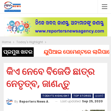
Home
Today's Highlight
ପ୍ରମୁଖ ଖବର
ୟୁପିଆଇ ପେମେଣ୍ଟରେ ଲାଗିପାରେ ଚାର୍
କିଏ ନେବେ ବିଜେଡି ଛାତ୍ର
ନେତୃତ୍ବ, ଜାଣନ୍ତୁ
TODAY'S HIGHLIGHT
TOP STORIES
ରାଜନୀତି
Last updated
Sep 25, 2020
By
Reporters News Agency