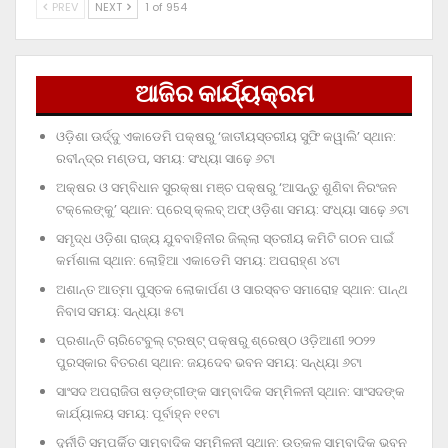
PREV
NEXT
1 of 954
ଆଜିର କାର୍ଯ୍ୟକ୍ରମ
ଓଡ଼ିଶା ଊର୍ଦ୍ଦୁ ଏକାଡେମି ପକ୍ଷରୁ ‘ଜାତୀୟସ୍ତରୀୟ ସୁଫି କୱାଲି’ ସ୍ଥାନ:
ରବୀନ୍ଦ୍ର ମଣ୍ଡପ, ସମୟ: ସଂଧ୍ୟା ସାଢ଼େ ୬ଟା
ଅକ୍ଷର ଓ ସମ୍ବିଧାନ ସୁରକ୍ଷା ମଞ୍ଚ ପକ୍ଷରୁ ‘ଆସନ୍ତୁ ଶୁଣିବା ନିରଂଜନ
ଟକ୍‌ଲେଙ୍କୁ’ ସ୍ଥାନ: ପ୍ରେସ୍‌ କ୍ଲବ୍‌ ଅଫ୍‌ ଓଡ଼ିଶା ସମୟ: ସଂଧ୍ୟା ସାଢ଼େ ୬ଟା
ସମୃଦ୍ଧ ଓଡ଼ିଶା ରାଜ୍ୟ ଯୁବବାହିନୀର ଜିଲ୍ଲା ସ୍ତରୀୟ କମିଟି ଗଠନ ପାଇଁ
କର୍ମଶାଳା ସ୍ଥାନ: ଲୋହିଆ ଏକାଡେମି ସମୟ: ଅପରାହ୍‌ଣ ୪ଟା
ଅଶାନ୍ତ ଆତ୍ମା ପୁସ୍ତକ ଲୋକାର୍ପଣ ଓ ସାରସ୍ବତ ସମାରୋହ ସ୍ଥାନ: ପାନ୍ଥ
ନିବାସ ସମୟ: ସନ୍ଧ୍ୟା ୫ଟା
ପ୍ରଶାନ୍ତି ଚାରିଟେବୁଲ୍‌ ଟ୍ରଷ୍ଟ୍‌ ପକ୍ଷରୁ ଶ୍ରେଷ୍ଠ ଓଡ଼ିଆଣୀ ୨୦୨୨
ପୁରସ୍କାର ବିତରଣ ସ୍ଥାନ: ଜୟଦେବ ଭବନ ସମୟ: ସନ୍ଧ୍ୟା ୬ଟା
ସାଂସଦ ଅପରାଜିତା ଷଡ଼ଙ୍ଗୀଙ୍କ ସାମ୍ବାଦିକ ସମ୍ମିଳନୀ ସ୍ଥାନ: ସାଂସଦଙ୍କ
କାର୍ଯ୍ୟାଳୟ ସମୟ: ପୂର୍ବାହ୍ନ ୧୧ଟା
ଦୁର୍ନୀତି ସମ୍ପର୍କିତ ସାମ୍ବାଦିକ ସମ୍ମିଳନୀ ସ୍ଥାନ: ଉତ୍କଳ ସାମ୍ବାଦିକ ଭବନ