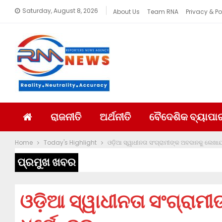
Saturday, August 8, 2026
About Us
Team RNA
Privacy & Po
ରାଜନୀତି
ଅର୍ଥନୀତି
ବୈଦେଶିକ ବ୍ୟାପା
Home
Today's Highlight
ଓଡ଼ିଆ ସ୍ୱାଧୀନତା ସଂଗ୍ରାମୀଙ୍କ ଅବଦାନକୁ ଲେଖାଯା
ପ୍ରମୁଖ ଖବର
ଓଡ଼ିଆ ସ୍ୱାଧୀନତା ସଂଗ୍ରା