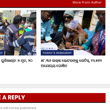
More From Author
HT
TODAY'S HIGHLIGHT
ଗୁଳିକାଣ୍ଡ: ୭ ମୃତ, ୨୦
୫୮.୩୬ ଲକ୍ଷ ଭୋଟରଙ୍କୁ ନୋଟିସ୍‌, ୧୨,୫୭୨
ଅଯୋଗ୍ୟ ଘୋଷିତ
 A REPLY
 will not be published.