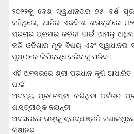
୨୦୨୨କୁ ଦେଶ ସ୍ୱାଧୀନତାର ୭୫ ବର୍ଷ ପୂର
କହିଥିଲେ, ଆଜିର ଏକବିଂଶ ଶତାବ୍ଦୀରେ ମହାତ୍
ପ୍ରଚାର ପ୍ରସାର କରିବା ପାଇଁ ଆମକୁ ଅଧିକ
କରି ଓଡିଶାର ମୂଳ ବିଷୟ ଏବଂ ସ୍ୱାଧୀନତା 
ପୃଷ୍ଠାରେ ଲିପିବଦ୍ଧ କରିବାକୁ ପଡିବ।
ଏହି ଅବସରରେ ଶ୍ରୀ ପ୍ରଧାନ କୃଷି ଆଧାରିତ
ପାଇଁ
ଅଦମ୍ୟ ପ୍ରଚେଷ୍ଟା କରିଥିବା ପୂର୍ବତନ ପ
ଶାସ୍ତ୍ରୀଙ୍କ ଜୟନ୍ତୀ
ଅବସରରେ ତାଙ୍କୁ ଶ୍ରଦ୍ଧାଞ୍ଜଳି ଜଣାଇଥି
କିଷାନର