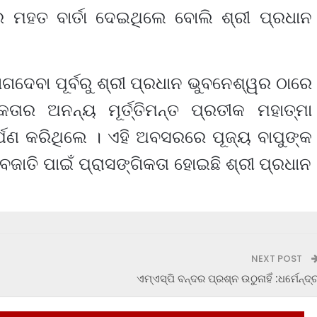
ର ମହତ ବାର୍ତା ଦେଇଥିଲେ ବୋଲି ଶ୍ରୀ ପ୍ରଧାନ
ଦେବା ପୂର୍ବରୁ ଶ୍ରୀ ପ୍ରଧାନ ଭୁବନେଶ୍ୱର ଠାରେ
କତାର ଅନନ୍ୟ ମୂର୍ତ୍ତିମନ୍ତ ପ୍ରତୀକ ମହାତ୍ମା
 ଅର୍ପଣ କରିଥିଲେ । ଏହି ଅବସରରେ ପୂଜ୍ୟ ବାପୁଙ୍କ
ବଜାତି ପାଇଁ ପ୍ରାସଙ୍ଗିକତା ହୋଇଛି ଶ୍ରୀ ପ୍ରଧାନ
NEXT POST
ଏମ୍‌ଏସ୍‌ପି ବନ୍ଦର ପ୍ରଶ୍ନ ଉଠୁନାହିଁ :ଧର୍ମେନ୍ଦ୍