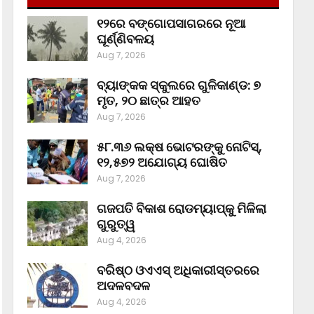
୧୨ରେ ବଙ୍ଗୋପସାଗରରେ ନୂଆ
ଘୂର୍ଣ୍ଣିବଳୟ
Aug 7, 2026
ବ୍ୟାଙ୍କକ ସ୍କୁଲରେ ଗୁଳିକାଣ୍ଡ: ୭
ମୃତ, ୨୦ ଛାତ୍ର ଆହତ
Aug 7, 2026
୫୮.୩୬ ଲକ୍ଷ ଭୋଟରଙ୍କୁ ନୋଟିସ୍‌,
୧୨,୫୭୨ ଅଯୋଗ୍ୟ ଘୋଷିତ
Aug 7, 2026
ଗଜପତି ବିକାଶ ରୋଡମ୍ୟାପ୍‌କୁ ମିଳିଲା
ଗୁରୁତ୍ୱ
Aug 4, 2026
ବରିଷ୍ଠ ଓଏଏସ୍‌ ଅଧିକାରୀସ୍ତରରେ
ଅଦଳବଦଳ
Aug 4, 2026