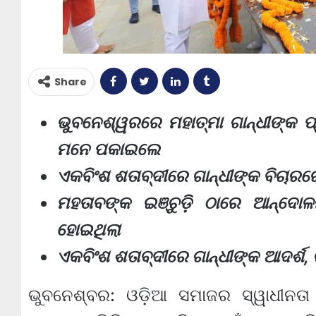
Share
ଭୁବନେଶ୍ୱରରେ ମହାତ୍ମା ଗାନ୍ଧୀଙ୍କ ପ୍ରତି
ମନେ ପକାଇଲେ
ଏକବିଂଶ ଶତାବ୍ଦୀରେ ଗାନ୍ଧୀଙ୍କ ବିଚାରରେ
ମହତାବଙ୍କ ଇଞ୍ଚୁଡ଼ି ଠାରେ ଆନ୍ଦୋଳ
ହୋଇଥିଲା
ଏକବିଂଶ ଶତାବ୍ଦୀରେ ଗାନ୍ଧୀଙ୍କ ଆଦର୍ଶ, 
ଭୁବନେଶ୍ବର: ଓଡ଼ିଆ ସମାଜର ସ୍ୱାଧୀନତା