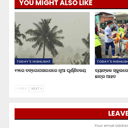
YOU MIGHT ALSO LIKE
TODAY'S HIGHLIGHT
TODAY'S HIGHLIG
୧୨ରେ ବଙ୍ଗୋପସାଗରରେ ନୂଆ ଘୂର୍ଣ୍ଣିବଳୟ
ବ୍ୟାଙ୍କକ ସ୍କୁଲରେ 
ଛାତ୍ର ଆହତ
PREV
NEXT
LEAVE
Your email address