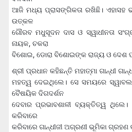
ଆଜି ମଧ୍ୟ ପ୍ରାସଙ୍ଗିକତା ରଖିଛି। ଏହାସହ
ଉତ୍କଳ
ଗୌରବ ମଧୁସୂଦନ ଦାସ ଓ ସ୍ୱାଧୀନତା ସଂଗ୍ରା
ନାୟକ, ଚକରା
ବିଶୋଇ, ଡୋରା ବିଶୋଇଙ୍କ ରାଜ୍ୟ ଓ ଦେଶ ପ
ଶ୍ରୀ ପ୍ରଧାନ କହିଛନ୍ତି ମହାତ୍ମା ଗାନ୍ଧୀ ଗ
ମହତ୍ୱ ଦେଇଥିଲେ। ସେ ସମୟରେ ସ୍ୱାବଲମ୍ବ
ବୈଷୟିକ ଦିଗଦର୍ଶନ
ଦେବାର ପ୍ରଭାବଶାଳୀ ବ୍ୟକ୍ତିତ୍ୱ ଥିଲେ।
କରିବାରେ
କରିବାରେ ଗାନ୍ଧୀଜୀ ଅଗ୍ରଣୀ ଭୂମିକା ଗ୍ରହଣ