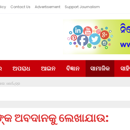
licy
Contact Us
Advertisement
Support Journalism
ର
ଅପରାଧ
ଆଇନ
ବିଜ୍ଞାନ
ସାମାଜିକ
ସାହ
ଉ: ଧର୍ମେନ୍ଦ୍ର
ମୀଙ୍କ ଅବଦାନକୁ ଲେଖାଯାଉ: