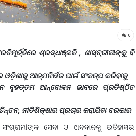
0
ମୂର୍ତ୍ତିରେ ଶ୍ରଦ୍ଧାଞ୍ଜଳି , ଶାସ୍ତ୍ରୀଜୀଙ୍କୁ ବି
 ଓଡ଼ିଶାକୁ ଆତ୍ମନିର୍ଭର ପାଇଁ ସଂକଳ୍ପ କରିବାକୁ
ନ ବୃହତ୍ତମ ଆନ୍ଦୋଳନ ଭାବରେ ପ୍ରତିଷ୍ଠିତ
ଚିନ୍ତନ, ନୀତିଶିକ୍ଷାର ପ୍ରଚାର କରାଯିବା ଦରକାର
 ସଂଗ୍ରାମୀଙ୍କ ସେବା ଓ ଅବଦାନକୁ ଇତିହାସର