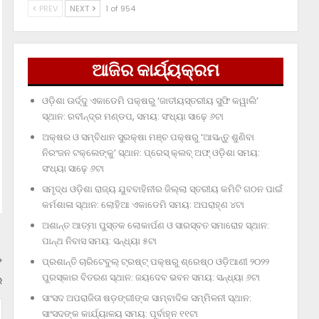
PREV
NEXT
1 of 954
ଆଜିର କାର୍ଯ୍ୟକ୍ରମ
ଓଡ଼ିଶା ଊର୍ଦ୍ଦୁ ଏକାଡେମି ପକ୍ଷରୁ ‘ଜାତୀୟସ୍ତରୀୟ ସୁଫି କୱାଲି’
ସ୍ଥାନ: ରବୀନ୍ଦ୍ର ମଣ୍ଡପ, ସମୟ: ସଂଧ୍ୟା ସାଢ଼େ ୬ଟା
ଅକ୍ଷର ଓ ସମ୍ବିଧାନ ସୁରକ୍ଷା ମଞ୍ଚ ପକ୍ଷରୁ ‘ଆସନ୍ତୁ ଶୁଣିବା
ନିରଂଜନ ଟକ୍‌ଲେଙ୍କୁ’ ସ୍ଥାନ: ପ୍ରେସ୍‌ କ୍ଲବ୍‌ ଅଫ୍‌ ଓଡ଼ିଶା ସମୟ:
ସଂଧ୍ୟା ସାଢ଼େ ୬ଟା
ସମୃଦ୍ଧ ଓଡ଼ିଶା ରାଜ୍ୟ ଯୁବବାହିନୀର ଜିଲ୍ଲା ସ୍ତରୀୟ କମିଟି ଗଠନ ପାଇଁ
କର୍ମଶାଳା ସ୍ଥାନ: ଲୋହିଆ ଏକାଡେମି ସମୟ: ଅପରାହ୍‌ଣ ୪ଟା
ଅଶାନ୍ତ ଆତ୍ମା ପୁସ୍ତକ ଲୋକାର୍ପଣ ଓ ସାରସ୍ବତ ସମାରୋହ ସ୍ଥାନ:
ପାନ୍ଥ ନିବାସ ସମୟ: ସନ୍ଧ୍ୟା ୫ଟା
ପ୍ରଶାନ୍ତି ଚାରିଟେବୁଲ୍‌ ଟ୍ରଷ୍ଟ୍‌ ପକ୍ଷରୁ ଶ୍ରେଷ୍ଠ ଓଡ଼ିଆଣୀ ୨୦୨୨
ପୁରସ୍କାର ବିତରଣ ସ୍ଥାନ: ଜୟଦେବ ଭବନ ସମୟ: ସନ୍ଧ୍ୟା ୬ଟା
ର
ସାଂସଦ ଅପରାଜିତା ଷଡ଼ଙ୍ଗୀଙ୍କ ସାମ୍ବାଦିକ ସମ୍ମିଳନୀ ସ୍ଥାନ:
ସାଂସଦଙ୍କ କାର୍ଯ୍ୟାଳୟ ସମୟ: ପୂର୍ବାହ୍ନ ୧୧ଟା