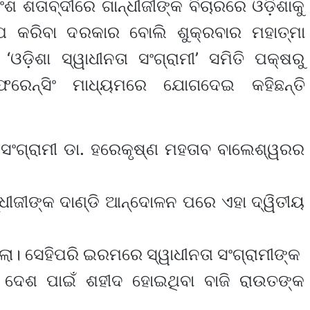
ଂଶ ଶତାବ୍ଦୀରେ ଗାନ୍ଧୀଜୀଙ୍କ ବିଚାରରେ ଓଡ଼ିଶାକୁ
୍ପ କରିବା ଦରକାର ବୋଲି ଶୁକ୍ରବାର ମହାତ୍ମା
ଡ଼ିଶା ସ୍ୱାଧୀନତା ସଂଗ୍ରାମୀ’ ସମିତି ପକ୍ଷରୁ
ଫରେନ୍ସିଂ ମାଧ୍ୟମରେ ଯୋଗଦେଇ କହିଛନ୍ତି
ା ସଂଗ୍ରାମୀ ଡା. ହରେକୃଷ୍ଣ ମହତାବ ବାଲେଶ୍ୱରର
ୀଜୀଙ୍କ ଦାଣ୍ଡି ଆନ୍ଦୋଳନ ପରେ ଏହା ଦ୍ୱିତୀୟ
ା। ସେହିପରି ଇରମରେ ସ୍ୱାଧୀନତା ସଂଗ୍ରାମୀଙ୍କ
 ଦେଶ ପାଇଁ ଶହୀଦ ହୋଇଥିବା ବାଜି ରାଉତଙ୍କ