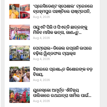
‘ପ୍ରେସିଡେଣ୍ଟ ସ୍ପେଶାଲ’ ଟ୍ରେନରେ
ବ୍ରହ୍ମପୁର ପହଞ୍ଚିଲେ ରାଷ୍ଟ୍ରପତି,
Aug 4, 2026
ଓୟୁଏଟି ପିଜି ଓ ପିଏଚ୍‌ଡି ଛାତ୍ରଙ୍କୁ
ମିଳିବ ମାସିକ ଭତ୍ତା, ଜାଣନ୍ତୁ…
Aug 4, 2026
ପେଟ୍ରୋଲ-ଡିଜେଲ ରପ୍ତାନି ଉପରେ
ବଢ଼ିଲା ୱିଣ୍ଡଫଲ ଟ୍ୟାକ୍ସ
Aug 4, 2026
ବିହାରରେ ପ୍ରଶାନ୍ତ କିଶୋରଙ୍କ ବଡ଼
ବିଜୟ,
Aug 4, 2026
ୟୁନେସ୍କୋ ଅମୂର୍ତ୍ତ ଐତିହ୍ୟ
ତାଲିକାରେ ରଥଯାତ୍ରା ସାମିଲ ପାଇଁ…
Aug 4, 2026