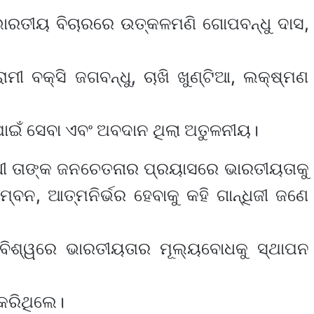
 ଭାରତୀୟ ବିଚାରରେ ଉତ୍କଳମଣି ଗୋପବନ୍ଧୁ ଦାସ,
ମୀ ବକ୍ସି ଜଗବନ୍ଧୁ, ଚାଖି ଖୁଣ୍ଟିଆ, ଲକ୍ଷ୍ମଣ
ାଇଁ ସେବା ଏବଂ ଅବଦାନ ଥିଲା ଅତୁଳନୀୟ।
ାନ୍ଧୀ ତାଙ୍କ ଜନଚେତନାର ପ୍ରୟାସରେ ଭାରତୀୟତାକୁ
ନ, ଆତ୍ମନିର୍ଭର ହେବାକୁ କହି ଗାନ୍ଧିଜୀ ଜଣେ
 ବିଶ୍ୱରେ ଭାରତୀୟତାର ମୂଲ୍ୟବୋଧକୁ ସ୍ଥାପନ
 କରିଥିଲେ।