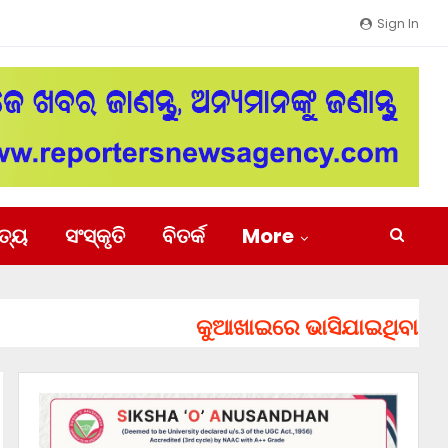
Sign In
ିତ୍ୟ
ସଂସ୍କୃତି
ବିତର୍କ
More
କୁଆଖାଇରେ ଭାସିଯାଇଥିବା ୨ ଯୁବକଙ