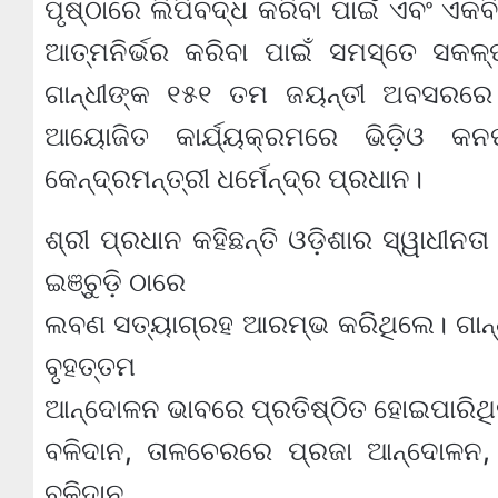
ପୃଷ୍ଠାରେ ଲିପିବଦ୍ଧ କରିବା ପାଇଁ ଏବଂ ଏକବି
ଆତ୍ମନିର୍ଭର କରିବା ପାଇଁ ସମସ୍ତେ ସକଳ
ଗାନ୍ଧୀଙ୍କ ୧୫୧ ତମ ଜୟନ୍ତୀ ଅବସରରେ ‘ଓ
ଆୟୋଜିତ କାର୍ଯ୍ୟକ୍ରମରେ ଭିଡ଼ିଓ କନ
କେନ୍ଦ୍ରମନ୍ତ୍ରୀ ଧର୍ମେନ୍ଦ୍ର ପ୍ରଧାନ।
ଶ୍ରୀ ପ୍ରଧାନ କହିଛନ୍ତି ଓଡ଼ିଶାର ସ୍ୱାଧୀନତ
ଇଞ୍ଚୁଡ଼ି ଠାରେ
ଲବଣ ସତ୍ୟାଗ୍ରହ ଆରମ୍ଭ କରିଥିଲେ। ଗାନ୍ଧ
ବୃହତ୍ତମ
ଆନ୍ଦୋଳନ ଭାବରେ ପ୍ରତିଷ୍ଠିତ ହୋଇପାରିଥିଲ
ବଳିଦାନ, ତାଳଚେରରେ ପ୍ରଜା ଆନ୍ଦୋଳନ,
ବଳିଦାନ