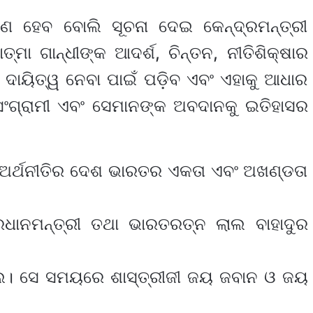
ଣ ହେବ ବୋଲି ସୂଚନା ଦେଇ କେନ୍ଦ୍ରମନ୍ତ୍ରୀ
ମା ଗାନ୍ଧୀଙ୍କ ଆଦର୍ଶ, ଚିନ୍ତନ, ନୀତିଶିକ୍ଷାର
 ଦାୟିତ୍ୱ ନେବା ପାଇଁ ପଡ଼ିବ ଏବଂ ଏହାକୁ ଆଧାର
ସଂଗ୍ରାମୀ ଏବଂ ସେମାନଙ୍କ ଅବଦାନକୁ ଇତିହାସର
 ଅର୍ଥନୀତିର ଦେଶ ଭାରତର ଏକତା ଏବଂ ଅଖଣ୍ଡତା
୍ରଧାନମନ୍ତ୍ରୀ ତଥା ଭାରତରତ୍ନ ଲାଲ ବାହାଦୁର
ଲେ। ସେ ସମୟରେ ଶାସ୍ତ୍ରୀଜୀ ଜୟ ଜବାନ ଓ ଜୟ