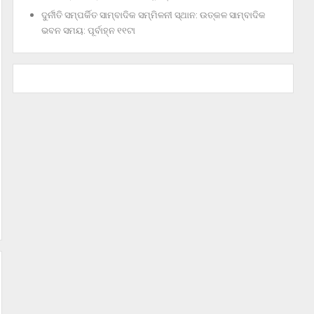
ଦୁର୍ନୀତି ସମ୍ପର୍କିତ ସାମ୍ବାଦିକ ସମ୍ମିଳନୀ ସ୍ଥାନ: ଉତ୍କଳ ସାମ୍ବାଦିକ
ଭବନ ସମୟ: ପୂର୍ବାହ୍ନ ୧୧ଟା