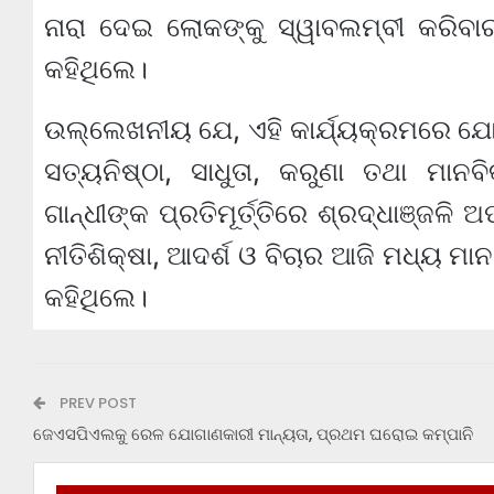
ନାରା ଦେଇ ଲୋକଙ୍କୁ ସ୍ୱାବଲମ୍ବୀ କରିବା
କହିଥିଲେ।
ଉଲ୍ଲେଖନୀୟ ଯେ, ଏହି କାର୍ଯ୍ୟକ୍ରମରେ ଯୋଗ
ସତ୍ୟନିଷ୍ଠା, ସାଧୁତା, କରୁଣା ତଥା ମାନବି
ଗାନ୍ଧୀଙ୍କ ପ୍ରତିମୂର୍ତ୍ତିରେ ଶ୍ରଦ୍ଧାଞ୍ଜଳି
ନୀତିଶିକ୍ଷା, ଆଦର୍ଶ ଓ ବିଚାର ଆଜି ମଧ୍ୟ ମାନ
କହିଥିଲେ।
PREV POST
ଜେଏସପିଏଲକୁ ରେଳ ଯୋଗାଣକାରୀ ମାନ୍ୟତା, ପ୍ରଥମ ଘରୋଇ କମ୍ପାନି