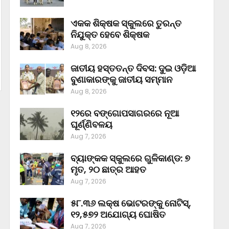
ଏକକ ଶିକ୍ଷକ ସ୍କୁଲରେ ତୁରନ୍ତ
ନିଯୁକ୍ତ ହେବେ ଶିକ୍ଷକ
Aug 8, 2026
ଜାତୀୟ ହସ୍ତତନ୍ତ ଦିବସ: ଦୁଇ ଓଡ଼ିଆ
ବୁଣାକାରଙ୍କୁ ଜାତୀୟ ସମ୍ମାନ
Aug 8, 2026
୧୨ରେ ବଙ୍ଗୋପସାଗରରେ ନୂଆ
ଘୂର୍ଣ୍ଣିବଳୟ
Aug 7, 2026
ବ୍ୟାଙ୍କକ ସ୍କୁଲରେ ଗୁଳିକାଣ୍ଡ: ୭
ମୃତ, ୨୦ ଛାତ୍ର ଆହତ
Aug 7, 2026
୫୮.୩୬ ଲକ୍ଷ ଭୋଟରଙ୍କୁ ନୋଟିସ୍‌,
୧୨,୫୭୨ ଅଯୋଗ୍ୟ ଘୋଷିତ
Aug 7, 2026