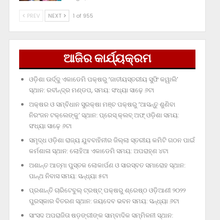
PREV
NEXT
1 of 955
ଆଜିର କାର୍ଯ୍ୟକ୍ରମ
ଓଡ଼ିଶା ଊର୍ଦ୍ଦୁ ଏକାଡେମି ପକ୍ଷରୁ ‘ଜାତୀୟସ୍ତରୀୟ ସୁଫି କୱାଲି’
ସ୍ଥାନ: ରବୀନ୍ଦ୍ର ମଣ୍ଡପ, ସମୟ: ସଂଧ୍ୟା ସାଢ଼େ ୬ଟା
ଅକ୍ଷର ଓ ସମ୍ବିଧାନ ସୁରକ୍ଷା ମଞ୍ଚ ପକ୍ଷରୁ ‘ଆସନ୍ତୁ ଶୁଣିବା
ନିରଂଜନ ଟକ୍‌ଲେଙ୍କୁ’ ସ୍ଥାନ: ପ୍ରେସ୍‌ କ୍ଲବ୍‌ ଅଫ୍‌ ଓଡ଼ିଶା ସମୟ:
ସଂଧ୍ୟା ସାଢ଼େ ୬ଟା
ସମୃଦ୍ଧ ଓଡ଼ିଶା ରାଜ୍ୟ ଯୁବବାହିନୀର ଜିଲ୍ଲା ସ୍ତରୀୟ କମିଟି ଗଠନ ପାଇଁ
କର୍ମଶାଳା ସ୍ଥାନ: ଲୋହିଆ ଏକାଡେମି ସମୟ: ଅପରାହ୍‌ଣ ୪ଟା
ଅଶାନ୍ତ ଆତ୍ମା ପୁସ୍ତକ ଲୋକାର୍ପଣ ଓ ସାରସ୍ବତ ସମାରୋହ ସ୍ଥାନ:
ପାନ୍ଥ ନିବାସ ସମୟ: ସନ୍ଧ୍ୟା ୫ଟା
ପ୍ରଶାନ୍ତି ଚାରିଟେବୁଲ୍‌ ଟ୍ରଷ୍ଟ୍‌ ପକ୍ଷରୁ ଶ୍ରେଷ୍ଠ ଓଡ଼ିଆଣୀ ୨୦୨୨
ପୁରସ୍କାର ବିତରଣ ସ୍ଥାନ: ଜୟଦେବ ଭବନ ସମୟ: ସନ୍ଧ୍ୟା ୬ଟା
ସାଂସଦ ଅପରାଜିତା ଷଡ଼ଙ୍ଗୀଙ୍କ ସାମ୍ବାଦିକ ସମ୍ମିଳନୀ ସ୍ଥାନ: