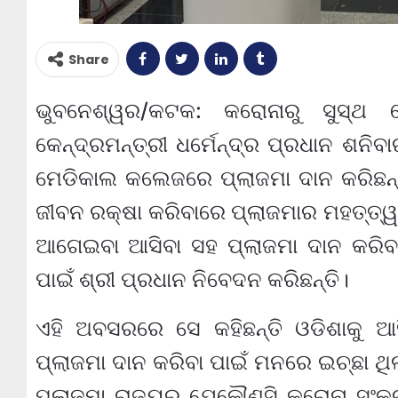
Share
ଭୁବନେଶ୍ୱର/କଟକ: କରୋନାରୁ ସୁସ୍ଥ 
କେନ୍ଦ୍ରମନ୍ତ୍ରୀ ଧର୍ମେନ୍ଦ୍ର ପ୍ରଧାନ ଶନି
ମେଡିକାଲ କଲେଜରେ ପ୍ଲାଜମା ଦାନ କରିଛନ୍ତ
ଜୀବନ ରକ୍ଷା କରିବାରେ ପ୍ଲାଜମାର ମହତ୍ତ୍ୱପୂର
ଆଗେଇବା ଆସିବା ସହ ପ୍ଲାଜମା ଦାନ କରିବ
ପାଇଁ ଶ୍ରୀ ପ୍ରଧାନ ନିବେଦନ କରିଛନ୍ତି।
ଏହି ଅବସରରେ ସେ କହିଛନ୍ତି ଓଡିଶାକୁ ଆସ
ପ୍ଲାଜମା ଦାନ କରିବା ପାଇଁ ମନରେ ଇଚ୍ଛା ଥିଲ
ପ୍ଲାଜମା ରାଜ୍ୟର ଯେକୌଣସି କରୋନା ସଂକ୍