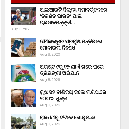
ଆଇଆଇଟି ଦିଲ୍ଲୀ ସମାବର୍ତ୍ତନରେ
‘ବିକଶିତ ଭାରତ’ ପାଇଁ
ପ୍ରଧାନମନ୍ତ୍ରୀ…
Aug 8, 2026
ତାମିଲନାଡୁର ପ୍ରମୁଖ ମନ୍ଦିରରେ
ମୋବାଇଲ ନିଷେଧ
Aug 8, 2026
ଅଗଷ୍ଟ ୯ରୁ ୧୭ ଯାଏଁ ଘରେ ଘରେ
ତ୍ରିରଙ୍ଗା ଅଭିଯାନ
Aug 8, 2026
ରୁଷ ସହ ବାଣିଜ୍ୟ କଲେ ଲାଗିପାରେ
୧୦୦% ଶୁଳ୍କ
Aug 8, 2026
ରାଜପଥରୁ ହଟିବେ ଗୋରୁଗାଈ
Aug 8, 2026