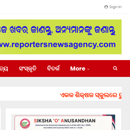
Sign In
ିତ୍ୟ
ସଂସ୍କୃତି
ବିତର୍କ
More
ଏକକ ଶିକ୍ଷକ ସ୍କୁଲରେ ତୁରନ୍ତ ନି