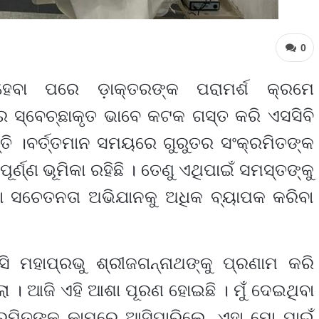
0
ହେବା ପରେ ଡ଼ାକ୍ତରଙ୍କ ପରାମର୍ଶ କ୍ରମେ
ବାର ସ୍ବେଚ୍ଛାକୃତ ଭାବେ କଟକ ଗସ୍ତ କରି ଏସସିବି
ି ।ବର୍ତ୍ତମାନ ସମୟରେ ଗୁରୁତର ସଂକ୍ରମିତଙ୍କ
୍ଣ୍ଣ ଭୂମିକା ରହିଛି । ତେଣୁ ଏଥିପାଇଁ ସମସ୍ତଙ୍କୁ
ା ସଚେତନତା ଅଭିଯାନକୁ ଅଧିକ ବ୍ୟାପକ କରିବା
ି ମହାପ୍ରଭୁ ଶ୍ରୀଜଗନ୍ନାଥଙ୍କୁ ପ୍ରଣାମ କରି
ା । ଆଜି ଏହି ଆଶା ପୂରଣ ହୋଇଛି । ମୁଁ ଦେଇଥିବା
ରମିତଙ୍କ କାମରେ ଆସିପାରିଲେ, ଏହା ମୋ ପାଇଁ