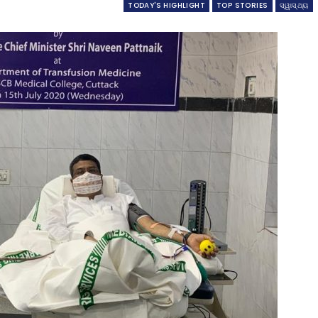
TODAY'S HIGHLIGHT
TOP STORIES
ସ୍ୱାସ୍ଥ୍ୟ