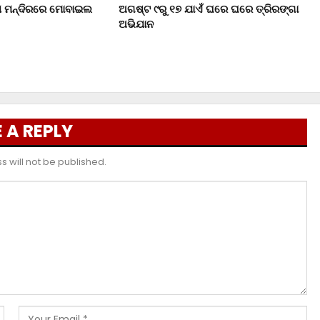
ୁଖ ମନ୍ଦିରରେ ମୋବାଇଲ
ଅଗଷ୍ଟ ୯ରୁ ୧୭ ଯାଏଁ ଘରେ ଘରେ ତ୍ରିରଙ୍ଗା
ଅଭିଯାନ
 A REPLY
 will not be published.