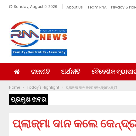
Sunday, August 9, 2026
About Us
Team RNA
Privacy & Poli
ରାଜନୀତି
ଅର୍ଥନୀତି
ବୈଦେଶିକ ବ୍ୟାପା
Home
Today's Highlight
ପ୍ଲାଜ୍‌ମା ଦାନ କଲେ କେନ୍ଦ୍ରମନ୍ତ୍ରୀ
ପ୍ରମୁଖ ଖବର
ପ୍ଲାଜ୍‌ମା ଦାନ କଲେ କେନ୍ଦ୍