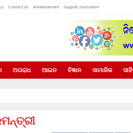
cy
Contact Us
Advertisement
Support Journalism
ର
ଅପରାଧ
ଆଇନ
ବିଜ୍ଞାନ
ସାମାଜିକ
ସାହ
ରମନ୍ତ୍ରୀ