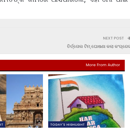
NEXT POST
ତିର୍ତ୍ତୋଲ ଟିମ୍ ଘୋଷଣା କଲା କଂଗ୍ରେ
More From Author
HT
TODAY'S HIGHLIGHT