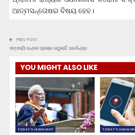
ଆତ୍ମସନ୍ତୋଷର ବିଷୟ ହେବ।
PREV POST
ଏମ୍‌ଏସ୍‌ପି ବନ୍ଦର ପ୍ରଶ୍ନ ଉଠୁନାହିଁ :ଧର୍ମେନ୍ଦ୍ର
YOU MIGHT ALSO LIKE
TODAY'S HIGHLIGHT
TODAY'S HIGHLIG