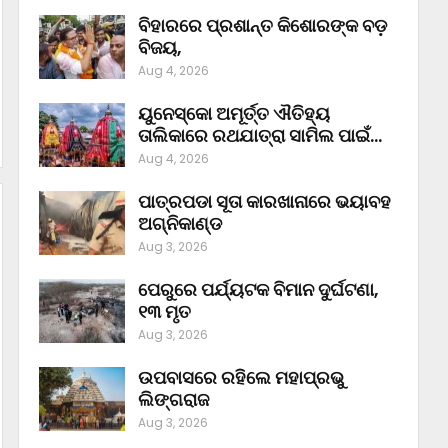
ବିହାରରେ ପ୍ରଶାନ୍ତ କିଶୋରଙ୍କ ବଡ଼
ବିଜୟ,
Aug 4, 2026
ୟୁନେସ୍କୋ ଅମୂର୍ତ୍ତ ଐତିହ୍ୟ
ତାଲିକାରେ ରଥଯାତ୍ରା ସାମିଲ ପାଇଁ…
Aug 4, 2026
ପାତ୍ରପଡା ସୂତା କାରଖାନାରେ ଭୟାବହ
ଅଗ୍ନିକାଣ୍ଡ
Aug 3, 2026
ପେରୁରେ ପର୍ଯ୍ୟଟକ ବିମାନ ଦୁର୍ଘଟଣା,
୧୩ ମୃତ
Aug 3, 2026
ଉପବାସରେ ରହିଲେ ମହାପ୍ରଭୁ
ଲିଙ୍ଗରାଜ
Aug 3, 2026