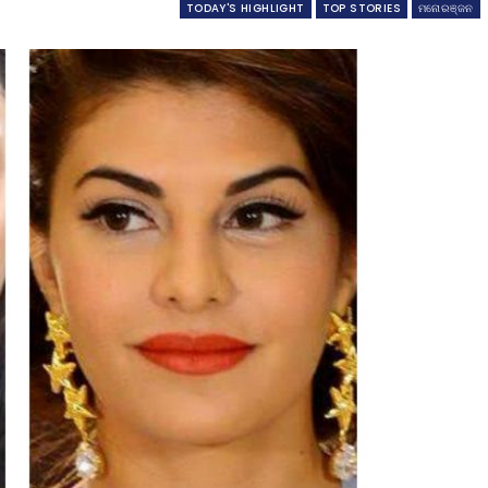
TODAY'S HIGHLIGHT
TOP STORIES
ମନୋରଞ୍ଜନ