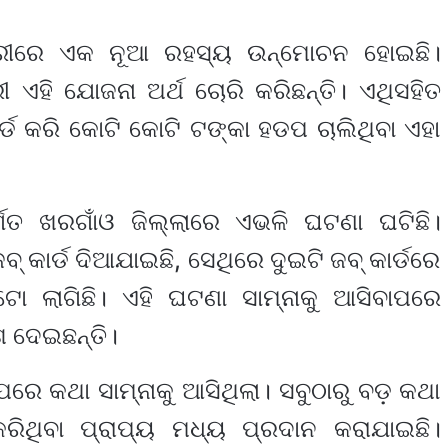
ରୀରେ ଏକ ନୂଆ ରହସ୍ୟ ଉନ୍ମୋଚନ ହୋଇଛି।
ଏହି ଯୋଜନା ଅର୍ଥ ଚୋରି କରିଛନ୍ତି। ଏଥିସହିତ
ଡ କରି କୋଟି କୋଟି ଟଙ୍କା ହଡପ ଚାଲିଥିବା ଏହା
ର୍ଗତ ଖରଗାଁଓ ଜିଲ୍ଲାରେ ଏଭଳି ଘଟଣା ଘଟିଛି।
 କାର୍ଡ ଦିଆଯାଇଛି, ସେଥିରେ ଦୁଇଟି ଜବ୍ କାର୍ଡରେ
ଫଟୋ ଲାଗିଛି। ଏହି ଘଟଣା ସାମ୍ନାକୁ ଆସିବାପରେ
ଶ ଦେଇଛନ୍ତି।
ପରେ କଥା ସାମ୍ନାକୁ ଆସିଥିଲା। ସବୁଠାରୁ ବଡ଼ କଥା
ରିଥିବା ପ୍ରାପ୍ୟ ମଧ୍ୟ ପ୍ରଦାନ କରାଯାଇଛି।