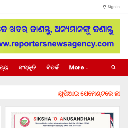
Sign In
ିତ୍ୟ
ସଂସ୍କୃତି
ବିତର୍କ
More
ୟୁପିଆଇ ପେମେଣ୍ଟରେ ଲାଗିପାରେ ଚା