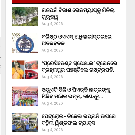
ଗଜପତି ବିକାଶ ରୋଡମ୍ୟାପ୍‌କୁ ମିଳିଲା
ଗୁରୁତ୍ୱ
Aug 4, 2026
ବରିଷ୍ଠ ଓଏଏସ୍‌ ଅଧିକାରୀସ୍ତରରେ
ଅଦଳବଦଳ
Aug 4, 2026
‘ପ୍ରେସିଡେଣ୍ଟ ସ୍ପେଶାଲ’ ଟ୍ରେନରେ
ନ
ବ୍ରହ୍ମପୁର ପହଞ୍ଚିଲେ ରାଷ୍ଟ୍ରପତି,
Aug 4, 2026
ଓୟୁଏଟି ପିଜି ଓ ପିଏଚ୍‌ଡି ଛାତ୍ରଙ୍କୁ
ମିଳିବ ମାସିକ ଭତ୍ତା, ଜାଣନ୍ତୁ…
Aug 4, 2026
ପେଟ୍ରୋଲ-ଡିଜେଲ ରପ୍ତାନି ଉପରେ
ବଢ଼ିଲା ୱିଣ୍ଡଫଲ ଟ୍ୟାକ୍ସ
Aug 4, 2026