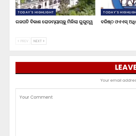
TODAY'S HIGHLIGHT
TODAY'S HIGHLIG
ଗଜପତି ବିକାଶ ରୋଡମ୍ୟାପ୍‌କୁ ମିଳିଲା ଗୁରୁତ୍ୱ
ବରିଷ୍ଠ ଓଏଏସ୍‌ ଅ
PREV
NEXT
LEAVE
Your email address