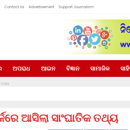
Contact Us
Advertisement
Support Journalism
ର
ଅପରାଧ
ଆଇନ
ବିଜ୍ଞାନ
ସାମାଜିକ
ସାହ
ିକ ତଥ୍ୟ
ପର୍କରେ ଆସିଲା ସାଂଘାତିକ ତଥ୍ୟ