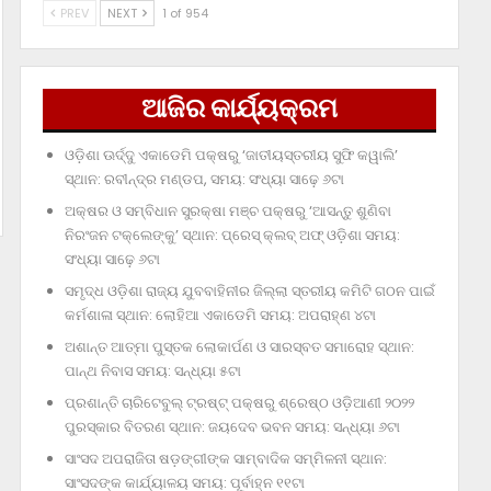
PREV
NEXT
1 of 954
ଆଜିର କାର୍ଯ୍ୟକ୍ରମ
ଓଡ଼ିଶା ଊର୍ଦ୍ଦୁ ଏକାଡେମି ପକ୍ଷରୁ ‘ଜାତୀୟସ୍ତରୀୟ ସୁଫି କୱାଲି’
ସ୍ଥାନ: ରବୀନ୍ଦ୍ର ମଣ୍ଡପ, ସମୟ: ସଂଧ୍ୟା ସାଢ଼େ ୬ଟା
ଅକ୍ଷର ଓ ସମ୍ବିଧାନ ସୁରକ୍ଷା ମଞ୍ଚ ପକ୍ଷରୁ ‘ଆସନ୍ତୁ ଶୁଣିବା
ନିରଂଜନ ଟକ୍‌ଲେଙ୍କୁ’ ସ୍ଥାନ: ପ୍ରେସ୍‌ କ୍ଲବ୍‌ ଅଫ୍‌ ଓଡ଼ିଶା ସମୟ:
ସଂଧ୍ୟା ସାଢ଼େ ୬ଟା
ସମୃଦ୍ଧ ଓଡ଼ିଶା ରାଜ୍ୟ ଯୁବବାହିନୀର ଜିଲ୍ଲା ସ୍ତରୀୟ କମିଟି ଗଠନ ପାଇଁ
କର୍ମଶାଳା ସ୍ଥାନ: ଲୋହିଆ ଏକାଡେମି ସମୟ: ଅପରାହ୍‌ଣ ୪ଟା
ଅଶାନ୍ତ ଆତ୍ମା ପୁସ୍ତକ ଲୋକାର୍ପଣ ଓ ସାରସ୍ବତ ସମାରୋହ ସ୍ଥାନ:
ପାନ୍ଥ ନିବାସ ସମୟ: ସନ୍ଧ୍ୟା ୫ଟା
ପ୍ରଶାନ୍ତି ଚାରିଟେବୁଲ୍‌ ଟ୍ରଷ୍ଟ୍‌ ପକ୍ଷରୁ ଶ୍ରେଷ୍ଠ ଓଡ଼ିଆଣୀ ୨୦୨୨
ପୁରସ୍କାର ବିତରଣ ସ୍ଥାନ: ଜୟଦେବ ଭବନ ସମୟ: ସନ୍ଧ୍ୟା ୬ଟା
ସାଂସଦ ଅପରାଜିତା ଷଡ଼ଙ୍ଗୀଙ୍କ ସାମ୍ବାଦିକ ସମ୍ମିଳନୀ ସ୍ଥାନ:
ସାଂସଦଙ୍କ କାର୍ଯ୍ୟାଳୟ ସମୟ: ପୂର୍ବାହ୍ନ ୧୧ଟା