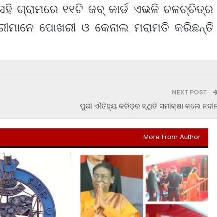
େହି ଗ୍ରାମରେ ୧୧ଟି ଜବ୍‌ କାର୍ଡ ଏଭଳି ଚଳଚ୍ଚିତ୍ର
କାରୀମାନେ ପୋଖରୀ ଓ କେନାଲ ମରାମତି କରିଛନ୍ତି
NEXT POST
ପୁରୀ ଐତିହ୍ୟ କରିଡ଼ର ସ୍ଥିତି ସମୀକ୍ଷା କଲେ ନବୀ
More From Author