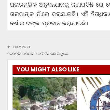
ପ୍ରାରମ୍ଭିକ ଅନୁସନ୍ଧାନରୁ ଜ୍‌ଣାପଡିଛି ଯେ ସ
ତାରକାଙ୍କ ନାଁରେ କରାଯାଇଛି। ଏହି ହିତାଧି
ଦର୍ଶାଇ ଟଙ୍କା ପ୍ରଦାନ କରାଯାଇଛି।
PREV POST
ନବରାତ୍ରି ଆରମ୍ଭ: କେଉଁ ଦିନ କଣ ପିନ୍ଧିବେ
YOU MIGHT ALSO LIKE