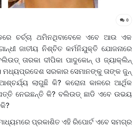
0
ଡରେ ଚର୍ଚ୍ଚା ଥମିନଥିବାବେଳେ ଏବେ ଆଉ ଏକ
ାନ୍ଧୀ ଜାତୀୟ ନିଶ୍ଚିତ କର୍ମନିଯୁକ୍ତି ଯୋଜନାରେ
ଡ୍ ତାରକା ଦୀପିକା ପାଦୁକୋନ୍ ଓ ଜ୍ୟାକ୍‌ଲିନ୍
ଲେ। ମଧ୍ୟପ୍ରଦେଶ ସରକାର ସେମାନଙ୍କୁ ତାଙ୍କ ଜୁନ୍
ଶ୍ଚର୍ଯ୍ୟ ଲାଗୁଛି କି? କରୋନା କାଳରେ ଆର୍ଥିକ
ପତ୍ତି ନେଇଛନ୍ତି କି? ବଲିଉଡ୍ ଛାଡି ଏବେ ଉଭୟ
କି?
ାଧ୍ୟମରେ ପ୍ରକାଶିତ ଏହି ରିପୋର୍ଟ ଏବେ ସମଗ୍ର