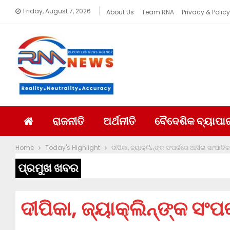
Friday, August 7, 2026
About Us
Team RNA
Privacy & Policy
ରାଜନୀତି
ଅର୍ଥନୀତି
ବୈଦେଶିକ ବ୍ୟାପା
Home
Today's Highlight
ଦୀପିକା, ଜ୍ୟାକ୍‌ଲିନ୍‌ଙ୍କ ସଂପର୍କରେ ଆସିଲା ସାଂଘାତ
ପ୍ରମୁଖ ଖବର
ଦୀପିକା, ଜ୍ୟାକ୍‌ଲିନ୍‌ଙ୍କ ସଂ