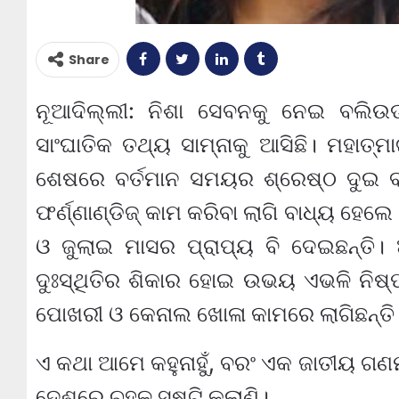
Share
ନୂଆଦିଲ୍ଲୀ: ନିଶା ସେବନକୁ ନେଇ ବଲିଉ
ସାଂଘାତିକ ତଥ୍ୟ ସାମ୍ନାକୁ ଆସିଛି। ମହାତ୍ମାଗ
ଶେଷରେ ବର୍ତମାନ ସମୟର ଶ୍ରେଷ୍ଠ ଦୁଇ ବଲିଉ
ଫର୍ଣ୍ଣାଣ୍ଡିଜ୍ କାମ କରିବା ଲାଗି ବାଧ୍ୟ ହେ
ଓ ଜୁଲାଇ ମାସର ପ୍ରାପ୍ୟ ବି ଦେଇଛନ୍ତି। ଆ
ଦୁଃସ୍ଥିତିର ଶିକାର ହୋଇ ଉଭୟ ଏଭଳି ନିଷ୍
ପୋଖରୀ ଓ କେନାଲ ଖୋଳା କାମରେ ଲାଗିଛନ୍ତି 
ଏ କଥା ଆମେ କହୁନାହୁଁ, ବରଂ ଏକ ଜାତୀୟ ଗଣମ
ଦେଶରେ ଚହଳ ସୃଷ୍ଟି କଲାଣି।