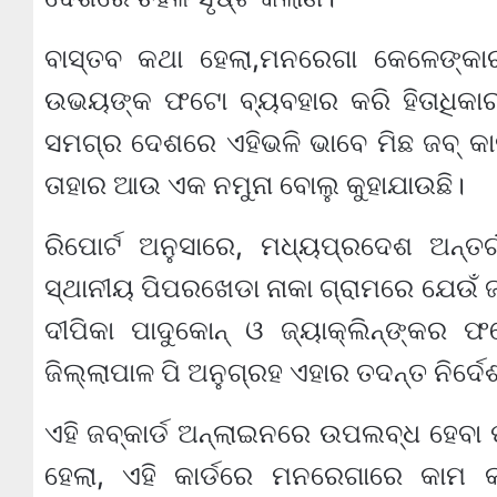
ବାସ୍ତବ କଥା ହେଲା,ମନରେଗା କେଳେଙ୍କା
ଉଭୟଙ୍କ ଫଟୋ ବ୍ୟବହାର କରି ହିତାଧିକାରୀ 
ସମଗ୍ର ଦେଶରେ ଏହିଭଳି ଭାବେ ମିଛ ଜବ୍ କାର୍
ତାହାର ଆଉ ଏକ ନମୁନା ବୋଲୁ କୁହାଯାଉଛି।
ରିପୋର୍ଟ ଅନୁସାରେ, ମଧ୍ୟପ୍ରଦେଶ ଅନ୍ତ
ସ୍ଥାନୀୟ ପିପରଖେଡା ନାକା ଗ୍ରାମରେ ଯେଉଁ ଜବ୍
ଦୀପିକା ପାଦୁକୋନ୍ ଓ ଜ୍ୟାକ୍‌ଲିନ୍‌ଙ୍କର 
ଜିଲ୍ଲାପାଳ ପି ଅନୁଗ୍ରହ ଏହାର ତଦନ୍ତ ନିର୍ଦେ
ଏହି ଜବ୍‌କାର୍ଡ ଅନ୍‌ଲାଇନରେ ଉପଲବ୍ଧ ହେବା 
ହେଲା, ଏହି କାର୍ଡରେ ମନରେଗାରେ କାମ କ