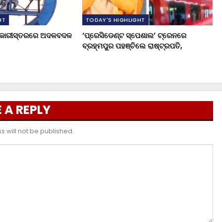
HT
TODAY'S HIGHLIGHT
ଧିକାରୀସ୍ତରରେ ଅଦଳବଦଳ
‘ପ୍ରେସିଡେଣ୍ଟ ସ୍ପେଶାଲ’ ଟ୍ରେନରେ
ବ୍ରହ୍ମପୁର ପହଞ୍ଚିଲେ ରାଷ୍ଟ୍ରପତି,
 A REPLY
 will not be published.