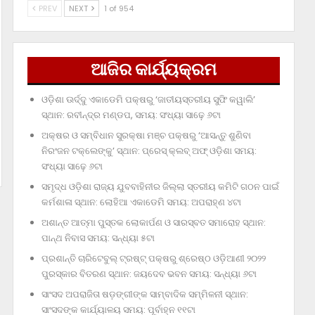
PREV
NEXT
1 of 954
ଆଜିର କାର୍ଯ୍ୟକ୍ରମ
ଓଡ଼ିଶା ଊର୍ଦ୍ଦୁ ଏକାଡେମି ପକ୍ଷରୁ ‘ଜାତୀୟସ୍ତରୀୟ ସୁଫି କୱାଲି’
ସ୍ଥାନ: ରବୀନ୍ଦ୍ର ମଣ୍ଡପ, ସମୟ: ସଂଧ୍ୟା ସାଢ଼େ ୬ଟା
ଅକ୍ଷର ଓ ସମ୍ବିଧାନ ସୁରକ୍ଷା ମଞ୍ଚ ପକ୍ଷରୁ ‘ଆସନ୍ତୁ ଶୁଣିବା
ନିରଂଜନ ଟକ୍‌ଲେଙ୍କୁ’ ସ୍ଥାନ: ପ୍ରେସ୍‌ କ୍ଲବ୍‌ ଅଫ୍‌ ଓଡ଼ିଶା ସମୟ:
ସଂଧ୍ୟା ସାଢ଼େ ୬ଟା
ସମୃଦ୍ଧ ଓଡ଼ିଶା ରାଜ୍ୟ ଯୁବବାହିନୀର ଜିଲ୍ଲା ସ୍ତରୀୟ କମିଟି ଗଠନ ପାଇଁ
କର୍ମଶାଳା ସ୍ଥାନ: ଲୋହିଆ ଏକାଡେମି ସମୟ: ଅପରାହ୍‌ଣ ୪ଟା
ଅଶାନ୍ତ ଆତ୍ମା ପୁସ୍ତକ ଲୋକାର୍ପଣ ଓ ସାରସ୍ବତ ସମାରୋହ ସ୍ଥାନ:
ପାନ୍ଥ ନିବାସ ସମୟ: ସନ୍ଧ୍ୟା ୫ଟା
ପ୍ରଶାନ୍ତି ଚାରିଟେବୁଲ୍‌ ଟ୍ରଷ୍ଟ୍‌ ପକ୍ଷରୁ ଶ୍ରେଷ୍ଠ ଓଡ଼ିଆଣୀ ୨୦୨୨
ପୁରସ୍କାର ବିତରଣ ସ୍ଥାନ: ଜୟଦେବ ଭବନ ସମୟ: ସନ୍ଧ୍ୟା ୬ଟା
ସାଂସଦ ଅପରାଜିତା ଷଡ଼ଙ୍ଗୀଙ୍କ ସାମ୍ବାଦିକ ସମ୍ମିଳନୀ ସ୍ଥାନ:
ସାଂସଦଙ୍କ କାର୍ଯ୍ୟାଳୟ ସମୟ: ପୂର୍ବାହ୍ନ ୧୧ଟା