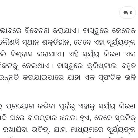
0
ା ଭାବରେ ବିବେଚନା କରାଯାଏ। ବାସ୍ତୁରେ କେତେକ
ୌଣସି ସ୍ଥାନ ଶକ୍ତିହୀନ, ତେବେ ଏହା ସୂର୍ଯ୍ୟଙ୍କ
ଲି ବିଶ୍ବାସ କରାଯାଏ। ଏହି ସୂର୍ଯ୍ୟ କିରଣ ଏକ
ନିକଟକୁ ନେଇଥାଏ। ବାସ୍ତୁରେ କ୍ରିଷ୍ଟାଲ ବହୁତ
 ଉନ୍ନତି କରାଯାଇପାରେ ଯାହା ଏକ ସ୍ଫଟିକ ଭଳି
 ପ୍ରୟୋଗ କରିବା ପୂର୍ବରୁ ଏହାକୁ ସୂର୍ଯ୍ୟ କିରଣ
ଯଦି ଘରେ ବାରମ୍ବାର ଝଗଡା ହୁଏ, ତେବେ ସ୍ପଟିକ୍
ଖାଯିବା ଉଚିତ୍, ଯାହା ମାଧ୍ୟମରେ ସୂର୍ଯ୍ୟଙ୍କ