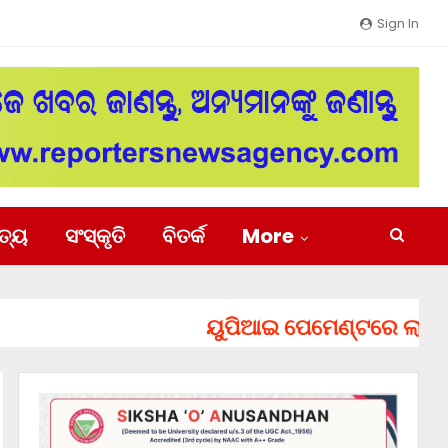
Sign In
ିତ୍ୟ
ସଂସ୍କୃତି
ବିତର୍କ
More
ୟୁପିଆଇ ପେମେଣ୍ଟରେ ଲାଗିପାରେ ଚ