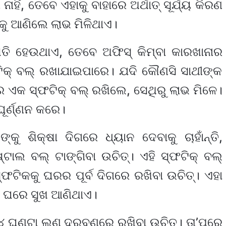
ହିଁ, ତେବେ ଏହାକୁ ବାହାରେ ଅର୍ଥାତ୍ ସୂର୍ଯ୍ୟ କିରଣ
କୁ ଆଣିଲେ ଲାଭ ମିଳିଥାଏ।
ତି ହେଉଥାଏ, ତେବେ ଅଫିସ୍ କିମ୍ବା କାରଖାନାର
ିକ୍ ବଲ୍ ରଖାଯାଇପାରେ। ଯଦି କୌଣସି ସାଥୀଙ୍କ
 ଏକ ସ୍ଫଟିକ୍ ବଲ୍ ରଖିଲେ, ସେଥିରୁ ଲାଭ ମିଳେ।
ଘୂର୍ଣ୍ଣନ କରେ।
ୁ ଶିକ୍ଷା ଦିଗରେ ଧ୍ୟାନ ଦେବାକୁ ଚାହାଁନ୍ତି,
ଲ ବଲ୍ ଟାଙ୍ଗିବା ଉଚିତ୍। ଏହି ସ୍ଫଟିକ୍ ବଲ୍
୍ଫଟିକକୁ ଘରର ପୂର୍ବ ଦିଗରେ ରଖିବା ଉଚିତ୍। ଏହା
ଂ ଘରେ ସୁଖ ଆଣିଥାଏ।
 ୨୪ ଘଣ୍ଟା ଲୁଣ ଦ୍ରବଣରେ ରଖିବା ଉଚିତ୍। ତା’ପରେ