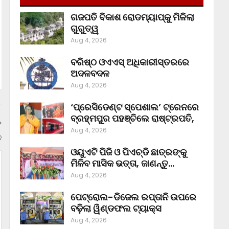
ଗଜପତି ବିକାଶ ରୋଡମ୍ୟାପ୍‌କୁ ମିଳିଲା
ଗୁରୁତ୍ୱ
Aug 4, 2026
ବରିଷ୍ଠ ଓଏଏସ୍‌ ଅଧିକାରୀସ୍ତରରେ
ଅଦଳବଦଳ
Aug 4, 2026
‘ପ୍ରେସିଡେଣ୍ଟ ସ୍ପେଶାଲ’ ଟ୍ରେନରେ
ବ୍ରହ୍ମପୁର ପହଞ୍ଚିଲେ ରାଷ୍ଟ୍ରପତି,
Aug 4, 2026
ନ
ଓୟୁଏଟି ପିଜି ଓ ପିଏଚ୍‌ଡି ଛାତ୍ରଙ୍କୁ
ମିଳିବ ମାସିକ ଭତ୍ତା, ଜାଣନ୍ତୁ…
Aug 4, 2026
ପେଟ୍ରୋଲ-ଡିଜେଲ ରପ୍ତାନି ଉପରେ
ବଢ଼ିଲା ୱିଣ୍ଡଫଲ ଟ୍ୟାକ୍ସ
Aug 4, 2026