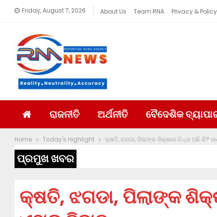
Friday, August 7, 2026
About Us
Team RNA
Privacy & Policy
ରାଜନୀତି
ଅର୍ଥନୀତି
ବୈଦେଶିକ ବ୍ୟାପା
Home
Today's Highlight
କ୍ଷତି, ଝଗଡା, ପିଲାଙ୍କ ଶିକ୍ଷାର ଚିନ୍ତା ଅଛି କି? ଜ
ପ୍ରମୁଖ ଖବର
କ୍ଷତି, ଝଗଡା, ପିଲାଙ୍କ ଶିକ୍ଷ