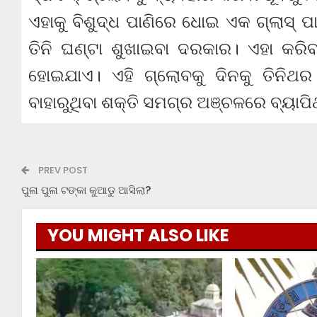
ଏହାକୁ ବିଶୁଦ୍ଧ ପାଣିରେ ଧୋଇ ଏକ ଗ୍ଲାସ୍ ପ
ତିନି ଘଣ୍ଟା ଶୁଖାଇବା ଦରକାର। ଏହା କରିବ
ହୋଇଯାଏ। ଏହି ଗ୍ଲୋବକୁ ଦିନକୁ ତିନିଥର ଘ
ବାହାରୁଥିବା ଶକ୍ତି ସମଗ୍ର ଅଞ୍ଚଳରେ ବ୍ୟାପି
PREV POST
ପୁଳା ପୁଳା ଟଙ୍କା କୁଆଡୁ ଆସିଲା?
YOU MIGHT ALSO LIKE