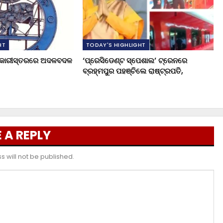
HT
TODAY'S HIGHLIGHT
ଧିକାରୀସ୍ତରରେ ଅଦଳବଦଳ
‘ପ୍ରେସିଡେଣ୍ଟ ସ୍ପେଶାଲ’ ଟ୍ରେନରେ
ବ୍ରହ୍ମପୁର ପହଞ୍ଚିଲେ ରାଷ୍ଟ୍ରପତି,
 A REPLY
 will not be published.