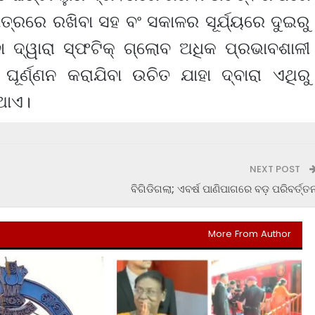
ାତ୍ରରେ ରଖିବା ସହ ବଂ ସକାଳର ସୂର୍ଯ୍ୟରେ ଦୁଇରୁ
ା ଦ୍ୱାରା ସ୍ଫଟିକ୍ ଗ୍ଲୋବ ଅଧିକ ପ୍ରଭାବଶାଳୀ
ୂର୍ଣ୍ଣନ କରାଯିବା ଉଚିତ ଯାହା ଦ୍ବାରା ଏଥିରୁ
ଥାଏ।
NEXT POST
ବିଗିଡିଗଲା; ଏବର୍ଷ ପାଣିପାଗରେ ବଡ଼ ପରିବର୍ତ୍ତ
More From Author