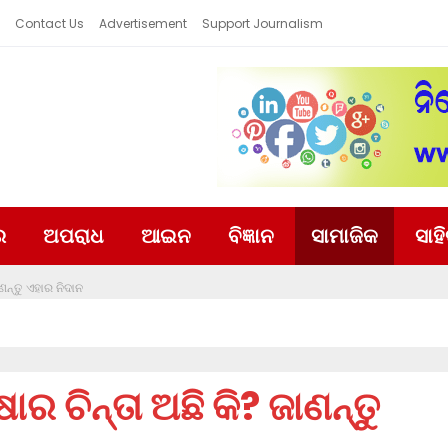
Contact Us
Advertisement
Support Journalism
ର
ଅପରାଧ
ଆଇନ
ବିଜ୍ଞାନ
ସାମାଜିକ
ସାହ
ାଣନ୍ତୁ ଏହାର ନିଦାନ
ାର ଚିନ୍ତା ଅଛି କି? ଜାଣନ୍ତୁ