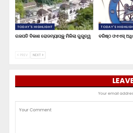
TODAY'S HIGHLIGHT
TODAY'S HIGHLIG
ଗଜପତି ବିକାଶ ରୋଡମ୍ୟାପ୍‌କୁ ମିଳିଲା ଗୁରୁତ୍ୱ
ବରିଷ୍ଠ ଓଏଏସ୍‌ ଅ
PREV
NEXT
LEAVE
Your email address