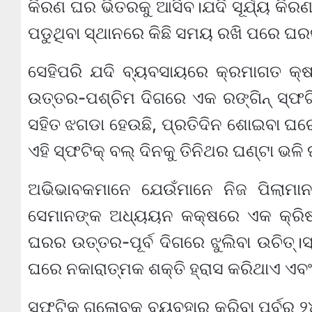
କିରଣ ଘର ଭିତରକୁ ଆସିବ।ଯଦି ସୂର୍ଯ୍ୟ କିରଣ ନା
ପଡୁଥିବା ସ୍ଥାନରେ କିଛି ସମୟ ରଖି ପରେ ଘର
ସେହିପରି ଯଦି ବ୍ୟବସାୟରେ କ୍ରମାଗତ କ୍ଷ
ଉତ୍ତର-ପଶ୍ଚିମ ଦିଗରେ ଏକ ରଙ୍ଗିନ୍ ସ୍ଫଟ
ସହିତ ଝଗଡା ହେଉଛି, ପ୍ରତିଦିନ ଶୋଇବା ଘରେ
ଏହି ସ୍ଫଟିକ୍ ବଲ୍ ଦିନକୁ ତିନିଥର ଘଣ୍ଟା ଭଳି 
ଅଭିଭାବକମାନେ ଯେଉଁମାନେ ନିଜ ପିଲାମାନଙ୍କ
ସେମାନଙ୍କ ଅଧ୍ୟୟନ କକ୍ଷରେ ଏକ କ୍ରିଷ୍ଟା
ଘରର ଉତ୍ତର-ପୂର୍ବ ଦିଗରେ ଝୁଲିବା ଉଚିତ୍।ସ
ଘରେ ନକାରାତ୍ମକ ଶକ୍ତି ହ୍ରାସ କରିଥାଏ ଏବ
ସ୍ଫଟିକ୍ ଗ୍ଲୋବକୁ ବ୍ୟବହାର କରିବା ପୂର୍ବରୁ