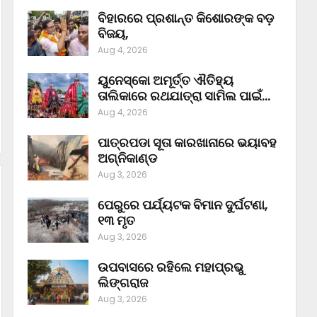
ବିହାରରେ ପ୍ରଶାନ୍ତ କିଶୋରଙ୍କ ବଡ଼
ବିଜୟ,
Aug 4, 2026
ୟୁନେସ୍କୋ ଅମୂର୍ତ୍ତ ଐତିହ୍ୟ
ତାଲିକାରେ ରଥଯାତ୍ରା ସାମିଲ ପାଇଁ…
Aug 4, 2026
ପାତ୍ରପଡା ସୂତା କାରଖାନାରେ ଭୟାବହ
ଅଗ୍ନିକାଣ୍ଡ
Aug 3, 2026
ପେରୁରେ ପର୍ଯ୍ୟଟକ ବିମାନ ଦୁର୍ଘଟଣା,
୧୩ ମୃତ
Aug 3, 2026
ଉପବାସରେ ରହିଲେ ମହାପ୍ରଭୁ
ଲିଙ୍ଗରାଜ
Aug 3, 2026