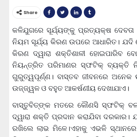
Share
କଳିଯୁଗରେ ସୂର୍ଯ୍ୟଙ୍କୁ ପ୍ରତ୍ୟକ୍ଷ ଦେବତ
ନିୟମ ସୂର୍ଯ୍ୟ କିରଣ ଉପରେ ଆଧାରିତ। ଯଦି କ
କିରଣ ଦ୍ୱାରା ଶକ୍ତିଶାଳୀ ହୋଇପାରିବ ବୋ
ନିୟନ୍ତ୍ରିତ ପରିମାଣର ସ୍ଫଟିକ୍ ବ୍ୟକ୍ତି 
ଗୁରୁତ୍ୱପୂର୍ଣ୍ଣ। ବାସ୍ତବ ଜୀବନରେ ଅନେକ
ଉଜ୍ଜ୍ୱଳ ଓ ବହୁତ ଆକର୍ଷଣୀୟ ଦେଖାଯାଏ।
ବାସ୍ତୁବିତ୍‌ଙ୍କ ମତରେ କୌଣସି ସ୍ଫଟିକ୍ ବଲ୍
ଦ୍ୱାରା ଶକ୍ତି ପ୍ରଦାନ କରାଯିବା ଦରକାର। 
ରଖିଲେ ଲାଭ ମିଳେ।ଏହାକୁ ଏଭଳି ସ୍ଥାନରେ ର