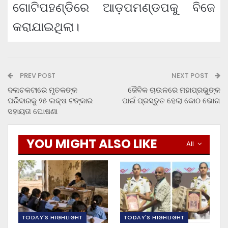
ଗୋଟିପହଣ୍ଡିରେ ଆଡ଼ପମଣ୍ଡପକୁ ବିଜେ
କରାଯାଇଥିଲା।
PREV POST
NEXT POST
ଦଳାଚକଟାରେ ମୃତକଙ୍କ
ଜୈବିକ ଚାଉଳରେ ମହାପ୍ରଭୁଙ୍କ
ପରିବାରକୁ ୨୫ ଲକ୍ଷ ଟଙ୍କାର
ପାଇଁ ପ୍ରସ୍ତୁତ ହେଲା କୋଠ ଭୋଗ
ସହାୟତା ଘୋଷଣା
YOU MIGHT ALSO LIKE
All
TODAY'S HIGHLIGHT
TODAY'S HIGHLIGHT