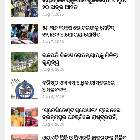
ବ୍ୟାଙ୍କକ ସ୍କୁଲରେ ଗୁଳିକାଣ୍ଡ: ୭ ମୃତ,
୨୦ ଛାତ୍ର ଆହତ
Aug 7, 2026
୫୮.୩୬ ଲକ୍ଷ ଭୋଟରଙ୍କୁ ନୋଟିସ୍‌,
୧୨,୫୭୨ ଅଯୋଗ୍ୟ ଘୋଷିତ
Aug 7, 2026
ଗଜପତି ବିକାଶ ରୋଡମ୍ୟାପ୍‌କୁ ମିଳିଲା
ଗୁରୁତ୍ୱ
Aug 4, 2026
ବରିଷ୍ଠ ଓଏଏସ୍‌ ଅଧିକାରୀସ୍ତରରେ
ଅଦଳବଦଳ
Aug 4, 2026
‘ପ୍ରେସିଡେଣ୍ଟ ସ୍ପେଶାଲ’ ଟ୍ରେନରେ
ବ୍ରହ୍ମପୁର ପହଞ୍ଚିଲେ ରାଷ୍ଟ୍ରପତି,
Aug 4, 2026
ଓୟୁଏଟି ପିଜି ଓ ପିଏଚ୍‌ଡି ଛାତ୍ରଙ୍କୁ ମିଳିବ