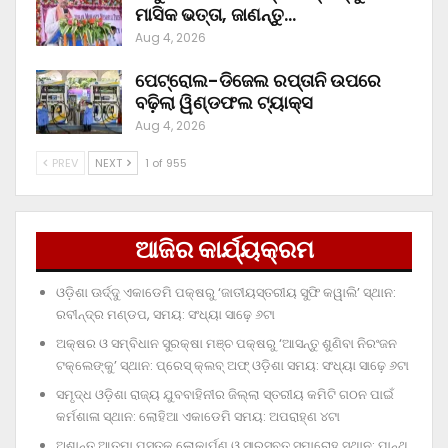
ମାସିକ ଭତ୍ତା, ଜାଣନ୍ତୁ…
Aug 4, 2026
ପେଟ୍ରୋଲ-ଡିଜେଲ ରପ୍ତାନି ଉପରେ
ବଢ଼ିଲା ୱିଣ୍ଡଫଲ ଟ୍ୟାକ୍ସ
Aug 4, 2026
PREV
NEXT
1 of 955
ଆଜିର କାର୍ଯ୍ୟକ୍ରମ
ଓଡ଼ିଶା ଊର୍ଦ୍ଦୁ ଏକାଡେମି ପକ୍ଷରୁ ‘ଜାତୀୟସ୍ତରୀୟ ସୁଫି କୱାଲି’ ସ୍ଥାନ:
ରବୀନ୍ଦ୍ର ମଣ୍ଡପ, ସମୟ: ସଂଧ୍ୟା ସାଢ଼େ ୬ଟା
ଅକ୍ଷର ଓ ସମ୍ବିଧାନ ସୁରକ୍ଷା ମଞ୍ଚ ପକ୍ଷରୁ ‘ଆସନ୍ତୁ ଶୁଣିବା ନିରଂଜନ
ଟକ୍‌ଲେଙ୍କୁ’ ସ୍ଥାନ: ପ୍ରେସ୍‌ କ୍ଲବ୍‌ ଅଫ୍‌ ଓଡ଼ିଶା ସମୟ: ସଂଧ୍ୟା ସାଢ଼େ ୬ଟା
ସମୃଦ୍ଧ ଓଡ଼ିଶା ରାଜ୍ୟ ଯୁବବାହିନୀର ଜିଲ୍ଲା ସ୍ତରୀୟ କମିଟି ଗଠନ ପାଇଁ
କର୍ମଶାଳା ସ୍ଥାନ: ଲୋହିଆ ଏକାଡେମି ସମୟ: ଅପରାହ୍‌ଣ ୪ଟା
ଅଶାନ୍ତ ଆତ୍ମା ପୁସ୍ତକ ଲୋକାର୍ପଣ ଓ ସାରସ୍ବତ ସମାରୋହ ସ୍ଥାନ: ପାନ୍ଥ