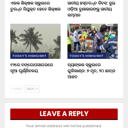
ଏକକ ଶିକ୍ଷକ ସ୍କୁଲରେ
ଜାତୀୟ ହସ୍ତତନ୍ତ ଦିବସ: ଦୁଇ
ତୁରନ୍ତ ନିଯୁକ୍ତ ହେବେ ଶିକ୍ଷକ
ଓଡ଼ିଆ ବୁଣାକାରଙ୍କୁ ଜାତୀୟ
ସମ୍ମାନ
TODAY'S HIGHLIGHT
TODAY'S HIGHLIGHT
୧୨ରେ ବଙ୍ଗୋପସାଗରରେ
ବ୍ୟାଙ୍କକ ସ୍କୁଲରେ
ନୂଆ ଘୂର୍ଣ୍ଣିବଳୟ
ଗୁଳିକାଣ୍ଡ: ୭ ମୃତ, ୨୦ ଛାତ୍ର
ଆହତ
PREV
NEXT
LEAVE A REPLY
Your email address will not be published.