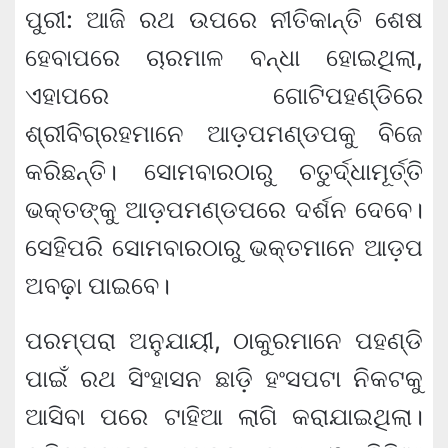
ପୁରୀ: ଆଜି ରଥ ଉପରେ ନୀତିକାନ୍ତି ଶେଷ
ହେବାପରେ ଚାରମାଳ ବନ୍ଧା ହୋଇଥିଲା,
ଏହାପରେ ଗୋଟିପହଣ୍ଡିରେ
ଶ୍ରୀବିଗ୍ରହମାନେ ଆଡ଼ପମଣ୍ଡପକୁ ବିଜେ
କରିଛନ୍ତି। ସୋମବାରଠାରୁ ଚତୁର୍ଦ୍ଧାମୂର୍ତ୍ତି
ଭକ୍ତଙ୍କୁ ଆଡ଼ପମଣ୍ଡପରେ ଦର୍ଶନ ଦେବେ।
ସେହିପରି ସୋମବାରଠାରୁ ଭକ୍ତମାନେ ଆଡ଼ପ
ଅବଢ଼ା ପାଇବେ।
ପରମ୍ପରା ଅନୁଯାୟୀ, ଠାକୁରମାନେ ପହଣ୍ଡି
ପାଇଁ ରଥ ସିଂହାସନ ଛାଡ଼ି ହଂସପଟା ନିକଟକୁ
ଆସିବା ପରେ ଟାହିଆ ଲାଗି କରାଯାଇଥିଲା।