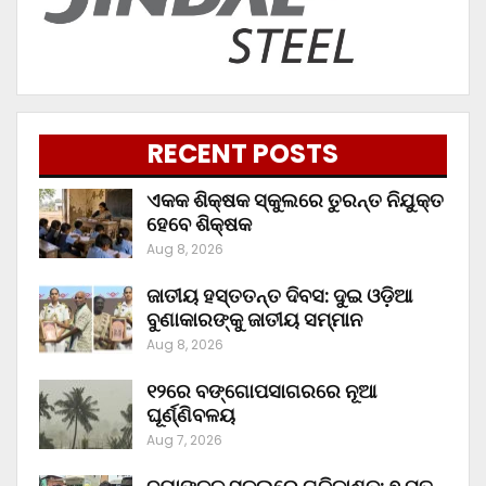
RECENT POSTS
ଏକକ ଶିକ୍ଷକ ସ୍କୁଲରେ ତୁରନ୍ତ ନିଯୁକ୍ତ
ହେବେ ଶିକ୍ଷକ
Aug 8, 2026
ଜାତୀୟ ହସ୍ତତନ୍ତ ଦିବସ: ଦୁଇ ଓଡ଼ିଆ
ବୁଣାକାରଙ୍କୁ ଜାତୀୟ ସମ୍ମାନ
Aug 8, 2026
୧୨ରେ ବଙ୍ଗୋପସାଗରରେ ନୂଆ
ଘୂର୍ଣ୍ଣିବଳୟ
Aug 7, 2026