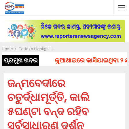
Home
Today's Highlight
ପ୍ରମୁଖ ଖବର
କୁଆଖାଇରେ ଭାସିଯାଇଥିବା ୨ ଯୁବକ
ଜନ୍ମବେଦୀରେ
ଚତୁର୍ଦ୍ଧାମୂର୍ତ୍ତି, କାଲି
୫ଘଣ୍ଟା ବନ୍ଦ ରହିବ
ସର୍ବସାଧାରଣ ଦର୍ଶନ