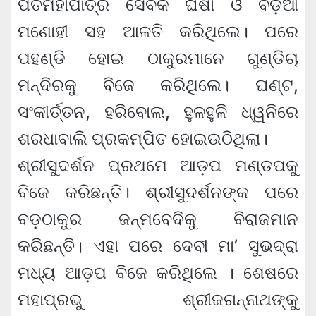
ପତିମହାପାତ୍ର ସେବକ ଘଷା ଓ ବିଡ଼ିଆ
ମଣୋହୀ ସହ ଆଳତି କରିଥିଲେ। ପରେ
ପହଣ୍ଡି ହୋଇ ଠାକୁରମାନେ ଗୁଣ୍ଡିଚା
ମନ୍ଦିରକୁ ବିଜେ କରିଥିଲେ। ଘଣ୍ଟ,
ସଂକୀର୍ତ୍ତନ, ହରିବୋଲ, ହୁଳହୁଳି ଧ୍ୱନିରେ
ଶରଧାବାଲି ପ୍ରକମ୍ପିତ ହୋଇଉଠିଥିଲା।
ଶ୍ରୀସୁଦର୍ଶନ ପ୍ରଥମେ ଆଡ଼ପ ମଣ୍ଡପକୁ
ବିଜେ କରିଛନ୍ତି। ଶ୍ରୀସୁଦର୍ଶନଙ୍କ ପରେ
ବଡ଼ଠାକୁର ଜନ୍ମବେଦିକୁ ବିରାଜମାନ
କରିଛନ୍ତି। ଏହା ପରେ ଦେବୀ ମା’ ସୁଭଦ୍ରା
ମଧ୍ୟ ଆଡ଼ପ ବିଜେ କରିଥିଲେ । ଶେଷରେ
ମହାପ୍ରଭୁ ଶ୍ରୀଜଗନ୍ନାଥଙ୍କୁ