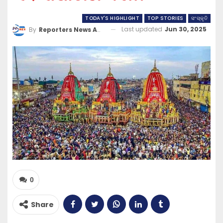
TODAY'S HIGHLIGHT
TOP STORIES
ସଂସ୍କୃତି
Last updated
Jun 30, 2025
By
Reporters News Agency
0
Share