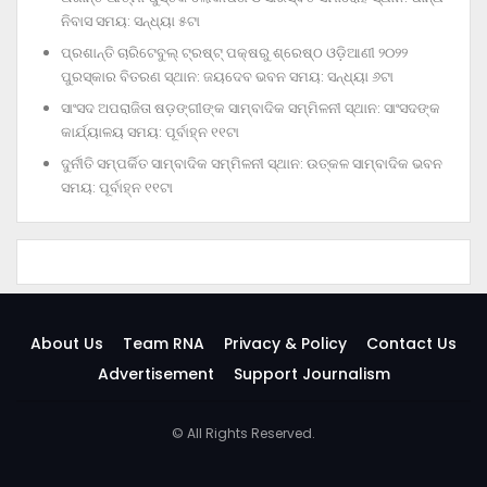
ନିବାସ ସମୟ: ସନ୍ଧ୍ୟା ୫ଟା
ପ୍ରଶାନ୍ତି ଚାରିଟେବୁଲ୍‌ ଟ୍ରଷ୍ଟ୍‌ ପକ୍ଷରୁ ଶ୍ରେଷ୍ଠ ଓଡ଼ିଆଣୀ ୨୦୨୨
ପୁରସ୍କାର ବିତରଣ ସ୍ଥାନ: ଜୟଦେବ ଭବନ ସମୟ: ସନ୍ଧ୍ୟା ୬ଟା
ସାଂସଦ ଅପରାଜିତା ଷଡ଼ଙ୍ଗୀଙ୍କ ସାମ୍ବାଦିକ ସମ୍ମିଳନୀ ସ୍ଥାନ: ସାଂସଦଙ୍କ
କାର୍ଯ୍ୟାଳୟ ସମୟ: ପୂର୍ବାହ୍ନ ୧୧ଟା
ଦୁର୍ନୀତି ସମ୍ପର୍କିତ ସାମ୍ବାଦିକ ସମ୍ମିଳନୀ ସ୍ଥାନ: ଉତ୍କଳ ସାମ୍ବାଦିକ ଭବନ
ସମୟ: ପୂର୍ବାହ୍ନ ୧୧ଟା
About Us
Team RNA
Privacy & Policy
Contact Us
Advertisement
Support Journalism
© All Rights Reserved.