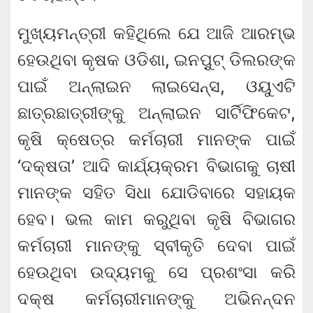
ମୁଖ୍ୟମନ୍ତ୍ରୀ କହିଥିଲେ ଯେ ଆଜି ଆରମ୍ଭ
ହେଉଥିବା କୃଷକ ଓଡିଶା, ଇନପୁ଼ଟ୍‌ ଡିଲରଙ୍କ
ପାଇଁ ଅନ୍‌ଲାଇନ ଲାଇସେନ୍‌ସ, ଓୟୁଏଟି
ଛାତ୍ରଛାତ୍ରୀଙ୍କୁ ଅନ୍‌ଲାଇନ ସାର୍ଟିଫିକେଟ,
କୃଷି କ୍ଷେତ୍ର କର୍ମଚାରୀ ମାନଙ୍କ ପାଇଁ
‘ଦକ୍ଷତା’ ଆଦି କାର୍ଯ୍ୟକ୍ରମ ବିଭାଗକୁ ଚାଷୀ
ମାନଙ୍କ ସହିତ ସିଧା ଯୋଡିବାରେ ସହାୟକ
ହେବ। ଭଲ କାମ କରୁଥିବା କୃଷି ବିଭାଗର
କର୍ମଚାରୀ ମାନଙ୍କୁ ସ୍ବୀକୃତି ଦେବା ପାଇଁ
ହେଉଥିବା ଉଦ୍ୟମକୁ ସେ ପ୍ରଶଂସା କରି
ଦକ୍ଷ କର୍ମଚାରୀମାନଙ୍କୁ ଅଭିନନ୍ଦନ