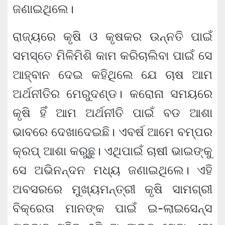
ଜଣାଇଥିଲେ।
ରାଜ୍ୟରେ କୃଷି ଓ କୃଷକର ଉନ୍ନତି ପାଇଁ
ସମସ୍ତେ ମିଳିମିଶି କାମ କରିଚାଲିବା ପାଇଁ ସେ
ଆହ୍ବାନ ଦେଇ କହିଥିଲେ ଯେ ଚାଷ ଆମ
ଅର୍ଥନୀତିର ମେରୁଦଣ୍ଡ। କରୋନା ସମୟରେ
କୃଷି ହିଁ ଆମ ଅର୍ଥନୀତି ପାଇଁ ବଡ ଆଶା
ଭାବରେ ଦେଖାଦେଇଛି। ଏବର୍ଷ ଆମେ ବମ୍ପର
କ୍ରପ୍ ଆଶା କରୁଛୁ। ଏଥିପାଇଁ ଚାଷୀ ଭାଇଙ୍କୁ
ସେ ଅଭିନନ୍ଦନ ମଧ୍ୟ ଜଣାଇଥିଲେ। ଏହି
ଅବସରରେ ମୁଖ୍ୟମନ୍ତ୍ରୀ କୃଷି ସାମଗ୍ରୀ
ବିକ୍ରେତା ମାନଙ୍କ ପାଇଁ ଇ-ଲାଇସେନ୍‌ସ