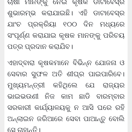
ଚାଷୀ ମାନଙ୍କୁ ନେଇ କୃଷକ ଡାଟାବେସ୍‌ର
ଶୁଭାରମ୍ଭ କରାଯାଇଛି। ଏହି ଡାଟାବେସ୍‌ର
ଯାଂଚ ପ୍ରକ୍ରିୟା ୧୦୦ ଦିନ ମଧ୍ୟରେ
ସଂପୂର୍ଣ୍ଣ କରାଯାଇ କୃଷକ ମାନଙ୍କୁ ପରିଚୟ
ପତ୍ର ପ୍ରଦାନ କରାଯିବ।
ଏହାଦ୍ବାରା କୃଷକମାନେ ବିଭିନ୍ନ ଯୋଜନା ଓ
ସେବାର ସୁଫଳ ଅତି ଶୀଘ୍ର ପାଇପାରିବେ।
ମୁଖ୍ୟମନ୍ତ୍ରୀ କହିଥିଲେ ଯେ ରାଜ୍ୟର
ଭାଇଭଉଣୀ ନିଜ କାମ ଛାଡି ବାରମ୍ବାର
ସରକାରୀ କାର୍ଯ୍ୟାଳୟକୁ ନ ଆସି ଘରେ ରହି
ଅନ୍‌ଲାଇନ ଜରିଆରେ ସେବା ପାଆନ୍ତୁ ବୋଲି
ସେ ଚାହାନ୍ତି।