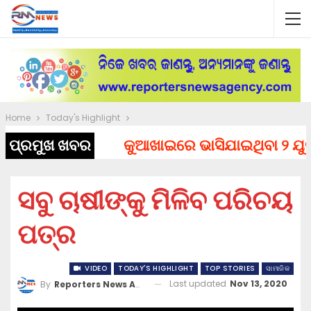
Home
Today's Highlight
ପ୍ରମୁଖ ଖବର
କୁଆଖାଇରେ ଭାସିଯାଇଥିବା ୨ ଯୁବକଙ୍
ସବୁ ଚାଷୀଙ୍କୁ ମିଳିବ ପରିଚୟ
ପତ୍ର
VIDEO
TODAY'S HIGHLIGHT
TOP STORIES
ସାମାଜିକ
Last updated
Nov 13, 2020
By
Reporters News Agency