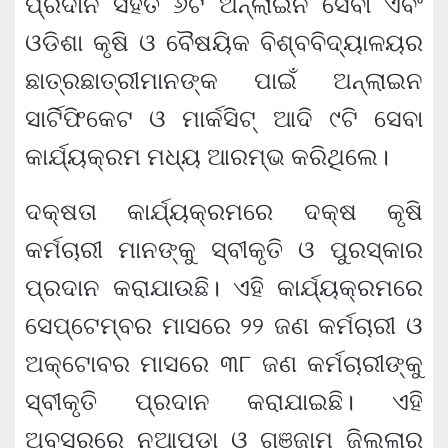
ପ୍ରଦାନ ସହିତ ୬ଟି ଅନ୍‌ଲାଇନ ସେବା ଏବଂ
ଓଡିଶା କୃଷି ଓ ବୈଷୟିକ ବିଶ୍ବବିଦ୍ୟାଳୟର
ଛାତ୍ରଛାତ୍ରୀମାନଙ୍କ ପାଇଁ ଅନ୍‌ଲାଇନ
ସାର୍ଟିଫିକେଟ ଓ ମାର୍କସିଟ୍‌ ଆଦି ୯ଟି ସେବା
କାର୍ଯ୍ୟକ୍ରମ ମଧ୍ୟ ଆରମ୍ଭ କରିଥିଲେ।
ଦକ୍ଷତା କାର୍ଯ୍ୟକ୍ରମରେ ଦକ୍ଷ କୃଷି
କର୍ମଚାରୀ ମାନଙ୍କୁ ସ୍ବୀକୃତି ଓ ପୁରସ୍କାର
ପ୍ରଦାନ କରାଯାଉଛି। ଏହି କାର୍ଯ୍ୟକ୍ରମରେ
ସେପ୍ଟେମ୍ବର ମାସରେ ୨୨ ଜଣ କର୍ମଚାରୀ ଓ
ଅକ୍ଟୋବର ମାସରେ ୩୮ ଜଣ କର୍ମଚାରୀଙ୍କୁ
ସ୍ବୀକୃତି ପ୍ରଦାନ କରାଯାଇଛି। ଏହି
ଅବସରରେ ନୂଆପଡା ଓ ଗଞ୍ଜାମ ଜିଲ୍ଲାର