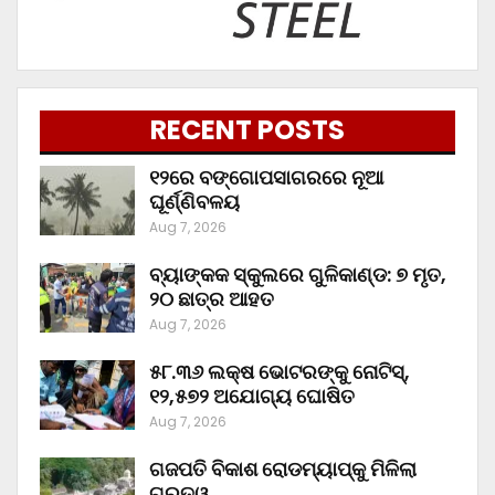
RECENT POSTS
୧୨ରେ ବଙ୍ଗୋପସାଗରରେ ନୂଆ
ଘୂର୍ଣ୍ଣିବଳୟ
Aug 7, 2026
ବ୍ୟାଙ୍କକ ସ୍କୁଲରେ ଗୁଳିକାଣ୍ଡ: ୭ ମୃତ,
୨୦ ଛାତ୍ର ଆହତ
Aug 7, 2026
୫୮.୩୬ ଲକ୍ଷ ଭୋଟରଙ୍କୁ ନୋଟିସ୍‌,
୧୨,୫୭୨ ଅଯୋଗ୍ୟ ଘୋଷିତ
Aug 7, 2026
ଗଜପତି ବିକାଶ ରୋଡମ୍ୟାପ୍‌କୁ ମିଳିଲା
ଗୁରୁତ୍ୱ