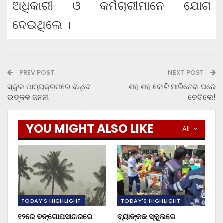
ଅଧିକାରୀ ଓ କର୍ମଚାରୀମାନେ ଯୋଗ
ଦେଇଥିଲେ ।
PREV POST
NEXT POST
ସ୍କୁଲ ପାଠ୍ୟକ୍ରମରେ ବନ୍ଦେ
ଶହ ଶହ କୋଟି ମାରିନେବା ପରେ
ଉତ୍କଳ ଜନନୀ
ଚେତିଲେ!
YOU MIGHT ALSO LIKE
All
TODAY'S HIGHLIGHT
TODAY'S HIGHLIGHT
୧୨ରେ ବଙ୍ଗୋପସାଗରରେ
ବ୍ୟାଙ୍କକ ସ୍କୁଲରେ