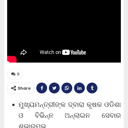
0
Share
ମୁଖ୍ୟମନ୍ତ୍ରୀଙ୍କ ଦ୍ବାରା କୃଷକ ଓଡିଶା
ଓ ବିଭିନ୍ନ ଅନ୍‌ଲାଇନ ସେବାର
ଶୁଭାରମ୍ଭ