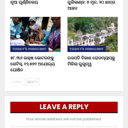
ନୂଆ ଘୂର୍ଣ୍ଣିବଳୟ
ଗୁଳିକାଣ୍ଡ: ୭ ମୃତ, ୨୦ ଛାତ୍ର
ଆହତ
TODAY'S HIGHLIGHT
TODAY'S HIGHLIGHT
୫୮.୩୬ ଲକ୍ଷ ଭୋଟରଙ୍କୁ
ଗଜପତି ବିକାଶ ରୋଡମ୍ୟାପ୍‌କୁ
ନୋଟିସ୍‌, ୧୨,୫୭୨ ଅଯୋଗ୍ୟ
ମିଳିଲା ଗୁରୁତ୍ୱ
ଘୋଷିତ
PREV
NEXT
LEAVE A REPLY
Your email address will not be published.