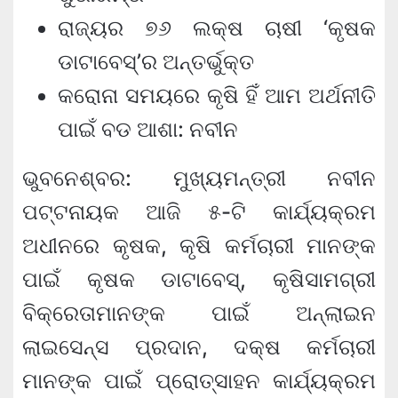
ରାଜ୍ୟର ୭୬ ଲକ୍ଷ ଚାଷୀ ‘କୃଷକ
ଡାଟାବେସ୍‌’ର ଅନ୍ତର୍ଭୁକ୍ତ
କରୋନା ସମୟରେ କୃଷି ହିଁ ଆମ ଅର୍ଥନୀତି
ପାଇଁ ବଡ ଆଶା: ନବୀନ
ଭୁବନେଶ୍ବର: ମୁଖ୍ୟମନ୍ତ୍ରୀ ନବୀନ
ପଟ୍ଟନାୟକ ଆଜି ୫-ଟି କାର୍ଯ୍ୟକ୍ରମ
ଅଧୀନରେ କୃଷକ, କୃଷି କର୍ମଚାରୀ ମାନଙ୍କ
ପାଇଁ କୃଷକ ଡାଟାବେସ୍‌, କୃଷିସାମଗ୍ରୀ
ବିକ୍ରେତାମାନଙ୍କ ପାଇଁ ଅନ୍‌ଲାଇନ
ଲାଇସେନ୍‌ସ ପ୍ରଦାନ, ଦକ୍ଷ କର୍ମଚାରୀ
ମାନଙ୍କ ପାଇଁ ପ୍ରୋତ୍ସାହନ କାର୍ଯ୍ୟକ୍ରମ