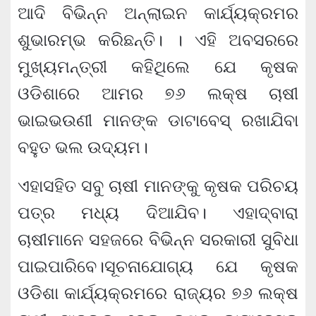
ଆଦି ବିଭିନ୍ନ ଅନ୍‌ଲାଇନ କାର୍ଯ୍ୟକ୍ରମର
ଶୁଭାରମ୍ଭ କରିଛନ୍ତି। । ଏହି ଅବସରରେ
ମୁଖ୍ୟମନ୍ତ୍ରୀ କହିଥିଲେ ଯେ କୃଷକ
ଓଡିଶାରେ ଆମର ୭୬ ଲକ୍ଷ ଚାଷୀ
ଭାଇଭଉଣୀ ମାନଙ୍କ ଡାଟାବେସ୍‌ ରଖାଯିବା
ବହୁତ ଭଲ ଉଦ୍ୟମ।
ଏହାସହିତ ସବୁ ଚାଷୀ ମାନଙ୍କୁ କୃଷକ ପରିଚୟ
ପତ୍ର ମଧ୍ୟ ଦିଆଯିବ। ଏହାଦ୍ବାରା
ଚାଷୀମାନେ ସହଜରେ ବିଭିନ୍ନ ସରକାରୀ ସୁବିଧା
ପାଇପାରିବେ।ସୂଚନାଯୋଗ୍ୟ ଯେ କୃଷକ
ଓଡିଶା କାର୍ଯ୍ୟକ୍ରମରେ ରାଜ୍ୟର ୭୬ ଲକ୍ଷ