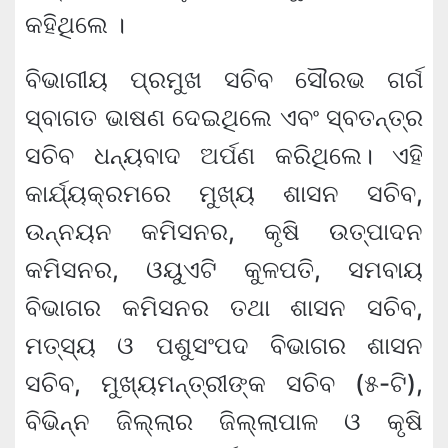
କହିଥିଲେ ।
ବିଭାଗୀୟ ପ୍ରମୁଖ ସଚିବ ସୌରଭ ଗର୍ଗ
ସ୍ବାଗତ ଭାଷଣ ଦେଇଥିଲେ ଏବଂ ସ୍ବତନ୍ତ୍ର
ସଚିବ ଧନ୍ୟବାଦ ଅର୍ପଣ କରିଥିଲେ। ଏହି
କାର୍ଯ୍ୟକ୍ରମରେ ମୁଖ୍ୟ ଶାସନ ସଚିବ,
ଉନ୍ନୟନ କମିସନର, କୃଷି ଉତ୍ପାଦନ
କମିସନର, ଓୟୁଏଟି କୁଳପତି, ସମବାୟ
ବିଭାଗର କମିସନର ତଥା ଶାସନ ସଚିବ,
ମତ୍ସ୍ୟ ଓ ପଶୁସଂପଦ ବିଭାଗର ଶାସନ
ସଚିବ, ମୁଖ୍ୟମନ୍ତ୍ରୀଙ୍କ ସଚିବ (୫-ଟି),
ବିଭିନ୍ନ ଜିଲ୍ଲାର ଜିଲ୍ଲାପାଳ ଓ କୃଷି