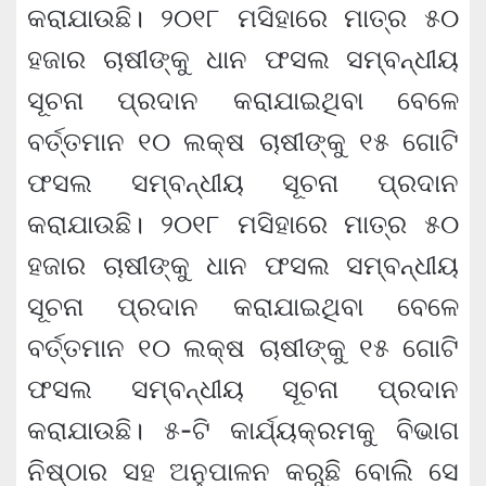
କରାଯାଉଛି। ୨୦୧୮ ମସିହାରେ ମାତ୍ର ୫୦
ହଜାର ଚାଷୀଙ୍କୁ ଧାନ ଫସଲ ସମ୍ବନ୍ଧୀୟ
ସୂଚନା ପ୍ରଦାନ କରାଯାଇଥିବା ବେଳେ
ବର୍ତ୍ତମାନ ୧୦ ଲକ୍ଷ ଚାଷୀଙ୍କୁ ୧୫ ଗୋଟି
ଫସଲ ସମ୍ବନ୍ଧୀୟ ସୂଚନା ପ୍ରଦାନ
କରାଯାଉଛି। ୨୦୧୮ ମସିହାରେ ମାତ୍ର ୫୦
ହଜାର ଚାଷୀଙ୍କୁ ଧାନ ଫସଲ ସମ୍ବନ୍ଧୀୟ
ସୂଚନା ପ୍ରଦାନ କରାଯାଇଥିବା ବେଳେ
ବର୍ତ୍ତମାନ ୧୦ ଲକ୍ଷ ଚାଷୀଙ୍କୁ ୧୫ ଗୋଟି
ଫସଲ ସମ୍ବନ୍ଧୀୟ ସୂଚନା ପ୍ରଦାନ
କରାଯାଉଛି। ୫-ଟି କାର୍ଯ୍ୟକ୍ରମକୁ ବିଭାଗ
ନିଷ୍ଠାର ସହ ଅନୁପାଳନ କରୁଛି ବୋଲି ସେ