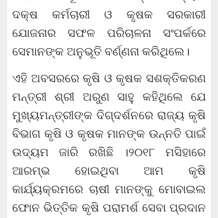
ଦକ୍ଷ କର୍ମଚାରୀ ଓ କୃଷକ ସରକାରୀ
ଯୋଜନାର ସଫଳ ପରିଚାଳନା ସଂପର୍କରେ
ସେମାନଙ୍କ ଅନୁଭୂତି ବର୍ଣ୍ଣନା କରିଥିଲେ।
ଏହି ଅବସରରେ କୃଷି ଓ କୃଷକ ସଶକ୍ତିକରଣ
ମନ୍ତ୍ରୀ ଶ୍ରୀ ଅରୁଣ ସାହୁ କହିଥିଲେ ଯେ
ମୁଖ୍ୟମନ୍ତ୍ରୀଙ୍କ ଦିଗ୍‌ଦର୍ଶନରେ ରାଜ୍ୟ କୃଷି
ବିଭାଗ କୃଷି ଓ କୃଷକ ମାନଙ୍କ ଉନ୍ନତି ପାଇଁ
ଉଦ୍ୟମ ଜାରି ରଖିଛି ।୨୦୧୮ ମସିହାରେ
ଆରମ୍ଭ ହୋଇଥିବା ଆମ କୃଷି
କାର୍ଯ୍ୟକ୍ରମରେ ଚାଷୀ ମାନଙ୍କୁ ମୋବାଇଲ
ଫୋନ ଭିତ୍ତିକ କୃଷି ପରାମର୍ଶ ସେବା ପ୍ରଦାନ