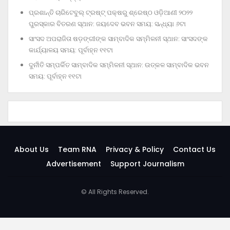
ପ୍ରଶାନ୍ତି ଚାରିଟେବୁଲ୍‌ ଟ୍ରଷ୍ଟ୍‌ ପକ୍ଷରୁ ଶ୍ରେଷ୍ଠ ଓଡ଼ିଆଣୀ ୨୦୨୨
ପୁରସ୍କାର ବିତରଣ ସ୍ଥାନ: ଜୟଦେବ ଭବନ ସମୟ: ସନ୍ଧ୍ୟା ୬ଟା
ସାଂସଦ ଅପରାଜିତା ଷଡ଼ଙ୍ଗୀଙ୍କ ସାମ୍ବାଦିକ ସମ୍ମିଳନୀ ସ୍ଥାନ: ସାଂସଦଙ୍କ
କାର୍ଯ୍ୟାଳୟ ସମୟ: ପୂର୍ବାହ୍ନ ୧୧ଟା
ଦୁର୍ନୀତି ସମ୍ପର୍କିତ ସାମ୍ବାଦିକ ସମ୍ମିଳନୀ ସ୍ଥାନ: ଉତ୍କଳ ସାମ୍ବାଦିକ ଭବନ
ସମୟ: ପୂର୍ବାହ୍ନ ୧୧ଟା
About Us
Team RNA
Privacy & Policy
Contact Us
Advertisement
Support Journalism
© All Rights Reserved.