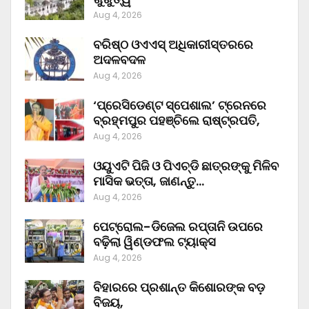
Aug 4, 2026
ବରିଷ୍ଠ ଓଏଏସ୍‌ ଅଧିକାରୀସ୍ତରରେ
ଅଦଳବଦଳ
Aug 4, 2026
‘ପ୍ରେସିଡେଣ୍ଟ ସ୍ପେଶାଲ’ ଟ୍ରେନରେ
ବ୍ରହ୍ମପୁର ପହଞ୍ଚିଲେ ରାଷ୍ଟ୍ରପତି,
Aug 4, 2026
ଓୟୁଏଟି ପିଜି ଓ ପିଏଚ୍‌ଡି ଛାତ୍ରଙ୍କୁ ମିଳିବ
ମାସିକ ଭତ୍ତା, ଜାଣନ୍ତୁ…
Aug 4, 2026
ପେଟ୍ରୋଲ-ଡିଜେଲ ରପ୍ତାନି ଉପରେ
ବଢ଼ିଲା ୱିଣ୍ଡଫଲ ଟ୍ୟାକ୍ସ
Aug 4, 2026
ବିହାରରେ ପ୍ରଶାନ୍ତ କିଶୋରଙ୍କ ବଡ଼
ବିଜୟ,