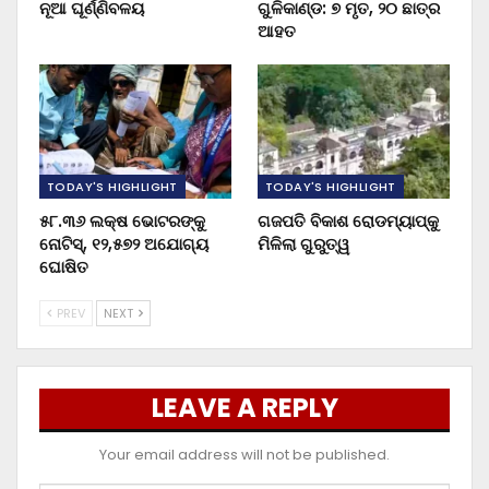
ନୂଆ ଘୂର୍ଣ୍ଣିବଳୟ
ଗୁଳିକାଣ୍ଡ: ୭ ମୃତ, ୨୦ ଛାତ୍ର
ଆହତ
TODAY'S HIGHLIGHT
TODAY'S HIGHLIGHT
୫୮.୩୬ ଲକ୍ଷ ଭୋଟରଙ୍କୁ
ଗଜପତି ବିକାଶ ରୋଡମ୍ୟାପ୍‌କୁ
ନୋଟିସ୍‌, ୧୨,୫୭୨ ଅଯୋଗ୍ୟ
ମିଳିଲା ଗୁରୁତ୍ୱ
ଘୋଷିତ
PREV
NEXT
LEAVE A REPLY
Your email address will not be published.