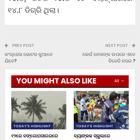
୧୪.୮ ଡିଗ୍ରି ଥିଲା।
PREV POST
NEXT POST
କଂଗ୍ରେସ ଭୋଟର କୁଆଡେ
କେଉଁ ନେତାଙ୍କ ଉପରେ ଏବେ
ଯିବେ?
ବିଜେଡି ନଜର ?
YOU MIGHT ALSO LIKE
All
TODAY'S HIGHLIGHT
TODAY'S HIGHLIGHT
୧୨ରେ ବଙ୍ଗୋପସାଗରରେ
ବ୍ୟାଙ୍କକ ସ୍କୁଲରେ