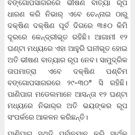
ବଙ୍ଗୋପସାଗରରେ ଭୀଷଣ ବାତ୍ୟା ରୂପ
ଧାରଣ କରି ନିଭାର୍ ଏବେ ଚେନ୍ନାଇ ଠାରୁ
ଦକ୍ଷିଣ ଦକ୍ଷିଣ ପୂର୍ବ ଦିଗରେ ୩୫୦ କିମି
ଦୂରରେ କେନ୍ଦ୍ରୀଭୂତ ରହିଛି। ଆଗାମୀ ୧୨
ଘଣ୍ଟା ମଧ୍ୟରେ ଏହା ଆହୁରି ଘନୀଭୂତ ହୋଇ
ଅତି ଭୀଷଣ ବାତ୍ୟାର ରୂପ ନେବ। ସାମୁଦ୍ରିକ
ତାପମାତ୍ରା ଏବେ ଦକ୍ଷିଣ ପଶ୍ଚିମ
ବଙ୍ଗୋପସାଗରରେ ୨୯-୩୦° ସି ରହିଛି।
ପାଣିପାଗ ମଡେଲମାନେ ଆସନ୍ତା ୧୨ ଘଣ୍ଟା
ମଧ୍ୟରେ ନିଭାର୍‌ର ଅତି ଭୟଙ୍କର ରୂପ
ସଂପର୍କରେ ଆକଳନ କରିଛନ୍ତି।
ପାଣିପାଗ ସ୍ଥିତି ପୂର୍ବାନୁମାନ କରି ସାର୍ଥକ