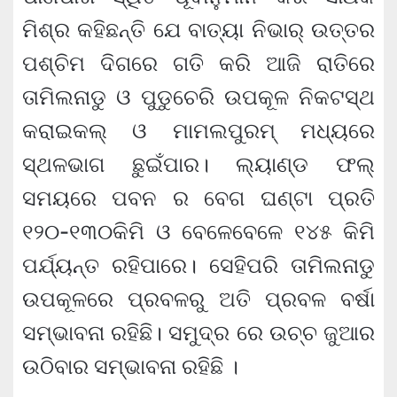
ମିଶ୍ର କହିଛନ୍ତି ଯେ ବାତ୍ୟା ନିଭାର୍ ଉତ୍ତର
ପଶ୍ଚିମ ଦିଗରେ ଗତି କରି ଆଜି ରାତିରେ
ତାମିଲନାଡୁ ଓ ପୁଡୁଚେରି ଉପକୂଳ ନିକଟସ୍ଥ
କରାଇକଲ୍ ଓ ମାମଲପୁରମ୍ ମଧ୍ୟରେ
ସ୍ଥଳଭାଗ ଛୁଇଁପାର। ଲ୍ୟାଣ୍ଡ ଫଲ୍
ସମୟରେ ପବନ ର ବେଗ ଘଣ୍ଟା ପ୍ରତି
୧୨୦-୧୩୦କିମି ଓ ବେଳେବେଳେ ୧୪୫ କିମି
ପର୍ଯ୍ୟନ୍ତ ରହିପାରେ। ସେହିପରି ତାମିଲନାଡୁ
ଉପକୂଳରେ ପ୍ରବଳରୁ ଅତି ପ୍ରବଳ ବର୍ଷା
ସମ୍ଭାବନା ରହିଛି। ସମୁଦ୍ର ରେ ଉଚ୍ଚ ଜୁଆର
ଉଠିବାର ସମ୍ଭାବନା ରହିଛି ।