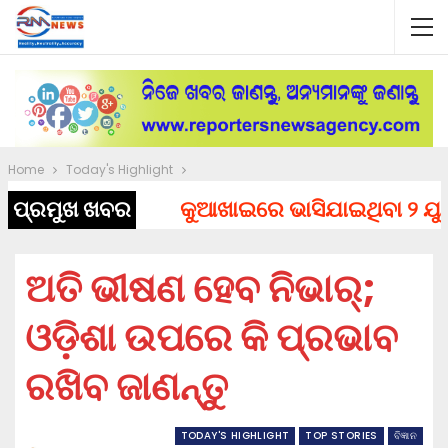
Home
Today's Highlight
ପ୍ରମୁଖ ଖବର
କୁଆଖାଇରେ ଭାସିଯାଇଥିବା ୨ ଯୁବକଙ
ଅତି ଭୀଷଣ ହେବ ନିଭାର୍‌;
ଓଡ଼ିଶା ଉପରେ କି ପ୍ରଭାବ
ରଖିବ ଜାଣନ୍ତୁ
TODAY'S HIGHLIGHT
TOP STORIES
ବିଜ୍ଞାନ