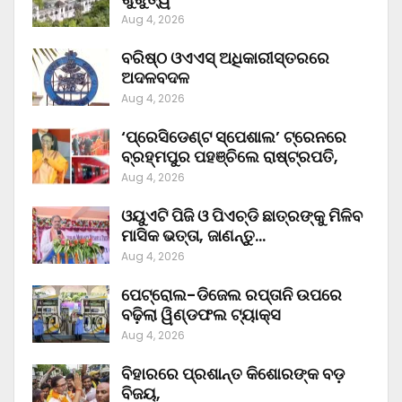
Aug 4, 2026
ବରିଷ୍ଠ ଓଏଏସ୍‌ ଅଧିକାରୀସ୍ତରରେ
ଅଦଳବଦଳ
Aug 4, 2026
‘ପ୍ରେସିଡେଣ୍ଟ ସ୍ପେଶାଲ’ ଟ୍ରେନରେ
ବ୍ରହ୍ମପୁର ପହଞ୍ଚିଲେ ରାଷ୍ଟ୍ରପତି,
Aug 4, 2026
ଓୟୁଏଟି ପିଜି ଓ ପିଏଚ୍‌ଡି ଛାତ୍ରଙ୍କୁ ମିଳିବ
ମାସିକ ଭତ୍ତା, ଜାଣନ୍ତୁ…
Aug 4, 2026
ପେଟ୍ରୋଲ-ଡିଜେଲ ରପ୍ତାନି ଉପରେ
ବଢ଼ିଲା ୱିଣ୍ଡଫଲ ଟ୍ୟାକ୍ସ
Aug 4, 2026
ବିହାରରେ ପ୍ରଶାନ୍ତ କିଶୋରଙ୍କ ବଡ଼
ବିଜୟ,