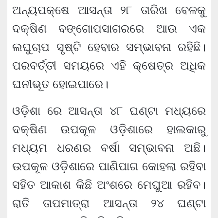
ଅନ୍ୟପକ୍ଷେ ଆସନ୍ତା ୨୮ ତାରିଖ ବେଳକୁ
ଦକ୍ଷିଣ ବଙ୍ଗୋପସାଗରରେ ଆଉ ଏକ
ଲଘୁଚାପ ସୃଷ୍ଟି ହେବାର ସମ୍ଭାବନା ରହିଛି।
ପରବର୍ତ୍ତୀ ସମୟରେ ଏହି କ୍ଷେତ୍ର ଅଧିକ
ଘନୀଭୂତ ହୋଇପାରେ।
ଓଡ଼ିଶା ରେ ଆସନ୍ତା ୪୮ ଘଣ୍ଟା ମଧ୍ୟରେ
ଦକ୍ଷିଣ ଉପକୂଳ ଓଡ଼ିଶାରେ ହାଲକାରୁ
ମଧ୍ୟମ ଧରଣର ବର୍ଷା ସମ୍ଭାବନା ଅଛି।
ଉପକୂଳ ଓଡ଼ିଶାରେ ପାଣିପାଗ କୋହଲା ରହିବା
ସହିତ ଆକାଶ କିଛି ଅଂଶରେ ମେଘୁଆ ରହିବ।
ରାତି ତାପମାତ୍ରା ଆସନ୍ତା ୨୪ ଘଣ୍ଟା