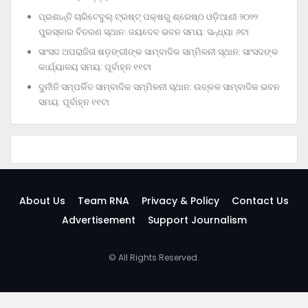
ପ୍ରଶାନ୍ତି ଚାରିଟେବୁଲ୍‌ ଟ୍ରଷ୍ଟ୍‌ ପକ୍ଷରୁ ଶ୍ରେଷ୍ଠ ଓଡ଼ିଆଣୀ ୨୦୨୨
ପୁରସ୍କାର ବିତରଣ ସ୍ଥାନ: ଜୟଦେବ ଭବନ ସମୟ: ସନ୍ଧ୍ୟା ୬ଟା
ସାଂସଦ ଅପରାଜିତା ଷଡ଼ଙ୍ଗୀଙ୍କ ସାମ୍ବାଦିକ ସମ୍ମିଳନୀ ସ୍ଥାନ: ସାଂସଦଙ୍କ
କାର୍ଯ୍ୟାଳୟ ସମୟ: ପୂର୍ବାହ୍ନ ୧୧ଟା
ଦୁର୍ନୀତି ସମ୍ପର୍କିତ ସାମ୍ବାଦିକ ସମ୍ମିଳନୀ ସ୍ଥାନ: ଉତ୍କଳ ସାମ୍ବାଦିକ ଭବନ
ସମୟ: ପୂର୍ବାହ୍ନ ୧୧ଟା
About Us
Team RNA
Privacy & Policy
Contact Us
Advertisement
Support Journalism
© All Rights Reserved.