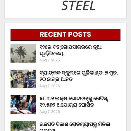
RECENT POSTS
୧୨ରେ ବଙ୍ଗୋପସାଗରରେ ନୂଆ
ଘୂର୍ଣ୍ଣିବଳୟ
Aug 7, 2026
ବ୍ୟାଙ୍କକ ସ୍କୁଲରେ ଗୁଳିକାଣ୍ଡ: ୭ ମୃତ,
୨୦ ଛାତ୍ର ଆହତ
Aug 7, 2026
୫୮.୩୬ ଲକ୍ଷ ଭୋଟରଙ୍କୁ ନୋଟିସ୍‌,
୧୨,୫୭୨ ଅଯୋଗ୍ୟ ଘୋଷିତ
Aug 7, 2026
ଗଜପତି ବିକାଶ ରୋଡମ୍ୟାପ୍‌କୁ ମିଳିଲା
ଗୁରୁତ୍ୱ