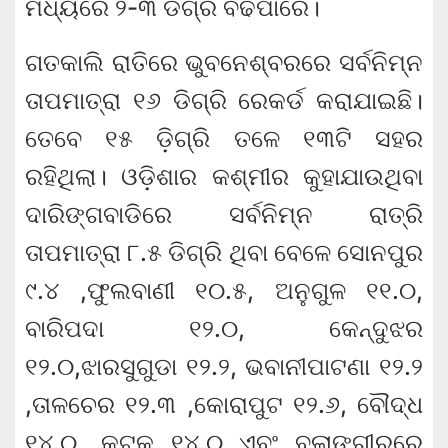
ମଧ୍ୟରେ ୨-୩ ଡିଗ୍ରି ବଢିପାରେ।
ଗତକାଲି ରାତିରେ ଭୁବନେଶ୍ବରରେ ସର୍ବନିମ୍ନ
ତାପମାତ୍ରା ୧୬ ଡିଗ୍ରି ରେକର୍ଡ କରାଯାଇଛି।
ତେବେ ୧୫ ଡ଼ିଗ୍ରି ତଳେ ୧୩ଟି ସହର
ରହିଥିଲା। ଓଡ଼ିଶାର କଶ୍ମୀର କୁହାଯାଉଥିବା
ଦାରିଙ୍ଗବାଡିରେ ସର୍ବନିମ୍ନ ରାତ୍ରି
ତାପମାତ୍ରା ୮.୫ ଡିଗ୍ରି ଥିବା ବେଳେ ସୋନପୁର
୯.୪ ,ଫୁଲବାଣୀ ୧୦.୫, ଅନୁଗୁଳ ୧୧.୦,
ବାରିପଦା ୧୨.୦, କେନ୍ଦୁଝର
୧୨.୦,ଝାରସୁଗୁଡା ୧୨.୨, ଭବାନୀପାଟଣା ୧୨.୨
,ତାଳଚେର ୧୨.୩ ,କୋରାପୁଟ ୧୨.୬, ବୌଦ୍ଧ
୧୪.୦, କଟକ ୧୪.୦ ଏବଂ ବଲାଙ୍ଗୀରରେ