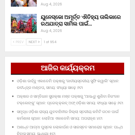
Aug 4, 2026
ୟୁନେସ୍କୋ ଅମୂର୍ତ୍ତ ଐତିହ୍ୟ ତାଲିକାରେ
ରଥଯାତ୍ରା ସାମିଲ ପାଇଁ…
Aug 4, 2026
PREV
NEXT
1 of 954
ଆଜିର କାର୍ଯ୍ୟକ୍ରମ
ଓଡ଼ିଶା ଊର୍ଦ୍ଦୁ ଏକାଡେମି ପକ୍ଷରୁ ‘ଜାତୀୟସ୍ତରୀୟ ସୁଫି କୱାଲି’ ସ୍ଥାନ:
ରବୀନ୍ଦ୍ର ମଣ୍ଡପ, ସମୟ: ସଂଧ୍ୟା ସାଢ଼େ ୬ଟା
ଅକ୍ଷର ଓ ସମ୍ବିଧାନ ସୁରକ୍ଷା ମଞ୍ଚ ପକ୍ଷରୁ ‘ଆସନ୍ତୁ ଶୁଣିବା ନିରଂଜନ
ଟକ୍‌ଲେଙ୍କୁ’ ସ୍ଥାନ: ପ୍ରେସ୍‌ କ୍ଲବ୍‌ ଅଫ୍‌ ଓଡ଼ିଶା ସମୟ: ସଂଧ୍ୟା ସାଢ଼େ ୬ଟା
ସମୃଦ୍ଧ ଓଡ଼ିଶା ରାଜ୍ୟ ଯୁବବାହିନୀର ଜିଲ୍ଲା ସ୍ତରୀୟ କମିଟି ଗଠନ ପାଇଁ
କର୍ମଶାଳା ସ୍ଥାନ: ଲୋହିଆ ଏକାଡେମି ସମୟ: ଅପରାହ୍‌ଣ ୪ଟା
ଅଶାନ୍ତ ଆତ୍ମା ପୁସ୍ତକ ଲୋକାର୍ପଣ ଓ ସାରସ୍ବତ ସମାରୋହ ସ୍ଥାନ: ପାନ୍ଥ
ନିବାସ ସମୟ: ସନ୍ଧ୍ୟା ୫ଟା