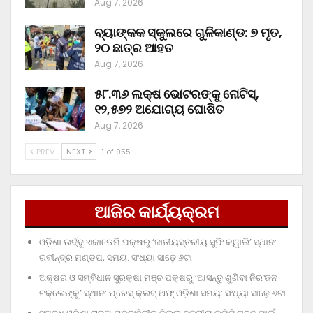
Aug 7, 2026
ବ୍ୟାଙ୍କକ ସ୍କୁଲରେ ଗୁଳିକାଣ୍ଡ: ୭ ମୃତ,
୨୦ ଛାତ୍ର ଆହତ
Aug 7, 2026
୫୮.୩୬ ଲକ୍ଷ ଭୋଟରଙ୍କୁ ନୋଟିସ୍‌,
୧୨,୫୭୨ ଅଯୋଗ୍ୟ ଘୋଷିତ
Aug 7, 2026
PREV
NEXT
1 of 955
ଆଜିର କାର୍ଯ୍ୟକ୍ରମ
ଓଡ଼ିଶା ଊର୍ଦ୍ଦୁ ଏକାଡେମି ପକ୍ଷରୁ ‘ଜାତୀୟସ୍ତରୀୟ ସୁଫି କୱାଲି’ ସ୍ଥାନ:
ରବୀନ୍ଦ୍ର ମଣ୍ଡପ, ସମୟ: ସଂଧ୍ୟା ସାଢ଼େ ୬ଟା
ଅକ୍ଷର ଓ ସମ୍ବିଧାନ ସୁରକ୍ଷା ମଞ୍ଚ ପକ୍ଷରୁ ‘ଆସନ୍ତୁ ଶୁଣିବା ନିରଂଜନ
ଟକ୍‌ଲେଙ୍କୁ’ ସ୍ଥାନ: ପ୍ରେସ୍‌ କ୍ଲବ୍‌ ଅଫ୍‌ ଓଡ଼ିଶା ସମୟ: ସଂଧ୍ୟା ସାଢ଼େ ୬ଟା