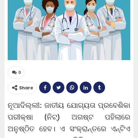
0
Share
ନୂଆଦିଲ୍ଲୀ: ଜାତୀୟ ଯୋଗ୍ୟତା ପ୍ରବେଶିକା
ପରୀକ୍ଷା (ନିଟ୍‌) ଅଗଷ୍ଟ ପହିଲାରେ
ଅନୁଷ୍ଠିତ ହେବ। ଏ ସଂକ୍ରାନ୍ତରେ ଏନ୍‌ଟିଏ