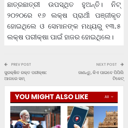
ଛାତ୍ରଛାତ୍ରୀ ଉପସ୍ଥିତ ହୁଅନ୍ତି। ନିଟ୍‌
୨୦୨୦ରେ ୧୬ ଲକ୍ଷ ପ୍ରାର୍ଥୀ ପଞ୍ଜୀକୃତ
ହୋଇଥିଲେ ଓ ସେମାନଙ୍କ ମଧ୍ୟରୁ ୧୩.୫
ଲକ୍ଷ ପରୀକ୍ଷା ପାଇଁ ହାଜର ହୋଇଥିଲେ।
PREV POST
NEXT POST
ସୁରକ୍ଷିତ ରକ୍ତ ପରୀକ୍ଷା:
ଜାଣନ୍ତୁ, କିଏ ପାଇବେ ପିପିଲି
ଆଗରେ ସମ୍
ଟିକେଟ୍
YOU MIGHT ALSO LIKE
All