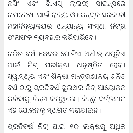
ନର୍ସିଂ ଏବଂ ବି.ଏସ୍ ଲାଇଫ୍ ସାଇନ୍ସରେ
ନାମଲେଖା ପାଇଁ ରାଜ୍ୟ ଓ କେନ୍ଦ୍ର ସରକାରୀ
ମହାବିଦ୍ୟାଳୟର ଅନ୍ୟାନ୍ୟ ସଂସ୍ଥା ନିଟ୍‌ର
ଫଳାଫଳ ବ୍ୟବହାର କରିପାରିବେ।
ଚଳିତ ବର୍ଷ କେବଳ ଗୋଟିଏ ଅର୍ଥାତ୍ ଥରୁଟିଏ
ପାଇଁ ନିଟ୍ ପରୀକ୍ଷା ଅନୁଷ୍ଠିତ ହେବ।
ସ୍ୱାସ୍ଥ୍ୟ ଏବଂ ଶିକ୍ଷା ମନ୍ତ୍ରଣାଳୟ ଚଳିତ
ବର୍ଷ ଠାରୁ ପ୍ରତିବର୍ଷ ଦୁଇଥର ନିଟ୍‌ ଆୟୋଜନ
କରିବାକୁ ଚିନ୍ତା କରୁଥିଲେ। କିନ୍ତୁ ବର୍ତ୍ତମାନ
ଏହି ଯୋଜନାକୁ ସ୍ଥଗିତ କରାଯାଇଛି।
ପ୍ରତିବର୍ଷ ନିଟ୍‌ ପାଇଁ ୧୦ ଲକ୍ଷରୁ ଅଧିକ