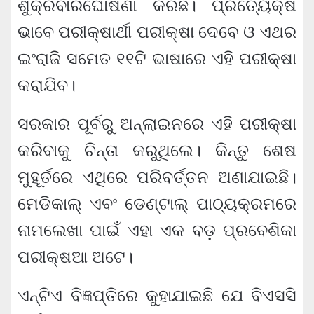
ଶୁକ୍ରବାରଘୋଷଣା କରିଛି। ପ୍ରତ୍ୟେକ୍ଷ
ଭାବେ ପରୀକ୍ଷାର୍ଥୀ ପରୀକ୍ଷା ଦେବେ ଓ ଏଥର
ଇଂରାଜି ସମେତ ୧୧ଟି ଭାଷାରେ ଏହି ପରୀକ୍ଷା
କରାଯିବ।
ସରକାର ପୂର୍ବରୁ ଅନ୍‌ଲାଇନରେ ଏହି ପରୀକ୍ଷା
କରିବାକୁ ଚିନ୍ତା କରୁଥିଲେ। କିନ୍ତୁ ଶେଷ
ମୁହୂର୍ତରେ ଏଥିରେ ପରିବର୍ତ୍ତନ ଅଣାଯାଇଛି।
ମେଡିକାଲ୍ ଏବଂ ଡେଣ୍ଟାଲ୍ ପାଠ୍ୟକ୍ରମରେ
ନାମଲେଖା ପାଇଁ ଏହା ଏକ ବଡ଼ ପ୍ରବେଶିକା
ପରୀକ୍ଷଆ ଅଟେ।
ଏନ୍‌ଟିଏ ବିଜ୍ଞପ୍ତିରେ କୁହାଯାଇଛି ଯେ ବିଏସସି