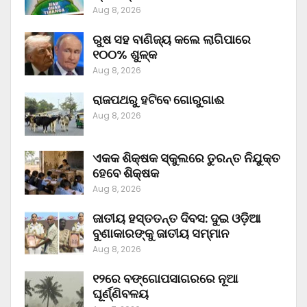
Aug 8, 2026
ରୁଷ ସହ ବାଣିଜ୍ୟ କଲେ ଲାଗିପାରେ
୧୦୦% ଶୁଳ୍କ
Aug 8, 2026
ରାଜପଥରୁ ହଟିବେ ଗୋରୁଗାଈ
Aug 8, 2026
ଏକକ ଶିକ୍ଷକ ସ୍କୁଲରେ ତୁରନ୍ତ ନିଯୁକ୍ତ
ହେବେ ଶିକ୍ଷକ
Aug 8, 2026
ଜାତୀୟ ହସ୍ତତନ୍ତ ଦିବସ: ଦୁଇ ଓଡ଼ିଆ
ବୁଣାକାରଙ୍କୁ ଜାତୀୟ ସମ୍ମାନ
Aug 8, 2026
୧୨ରେ ବଙ୍ଗୋପସାଗରରେ ନୂଆ
ଘୂର୍ଣ୍ଣିବଳୟ