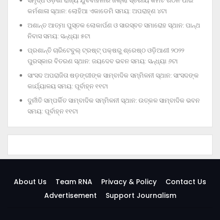
ସମୃଦ୍ଧ ଓଡ଼ିଶା ରାଜ୍ୟ ଯୁବବାହିନୀର ଜିଲ୍ଲା ସ୍ତରୀୟ କମିଟି ଗଠନ ପାଇଁ
କର୍ମଶାଳା ସ୍ଥାନ: ଲୋହିଆ ଏକାଡେମି ସମୟ: ଅପରାହ୍‌ଣ ୪ଟା
ଅଶାନ୍ତ ଆତ୍ମା ପୁସ୍ତକ ଲୋକାର୍ପଣ ଓ ସାରସ୍ବତ ସମାରୋହ ସ୍ଥାନ: ପାନ୍ଥ
ନିବାସ ସମୟ: ସନ୍ଧ୍ୟା ୫ଟା
ପ୍ରଶାନ୍ତି ଚାରିଟେବୁଲ୍‌ ଟ୍ରଷ୍ଟ୍‌ ପକ୍ଷରୁ ଶ୍ରେଷ୍ଠ ଓଡ଼ିଆଣୀ ୨୦୨୨
ପୁରସ୍କାର ବିତରଣ ସ୍ଥାନ: ଜୟଦେବ ଭବନ ସମୟ: ସନ୍ଧ୍ୟା ୬ଟା
ସାଂସଦ ଅପରାଜିତା ଷଡ଼ଙ୍ଗୀଙ୍କ ସାମ୍ବାଦିକ ସମ୍ମିଳନୀ ସ୍ଥାନ: ସାଂସଦଙ୍କ
କାର୍ଯ୍ୟାଳୟ ସମୟ: ପୂର୍ବାହ୍ନ ୧୧ଟା
ଦୁର୍ନୀତି ସମ୍ପର୍କିତ ସାମ୍ବାଦିକ ସମ୍ମିଳନୀ ସ୍ଥାନ: ଉତ୍କଳ ସାମ୍ବାଦିକ ଭବନ
ସମୟ: ପୂର୍ବାହ୍ନ ୧୧ଟା
About Us
Team RNA
Privacy & Policy
Contact Us
Advertisement
Support Journalism