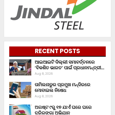
RECENT POSTS
ଆଇଆଇଟି ଦିଲ୍ଲୀ ସମାବର୍ତ୍ତନରେ
‘ବିକଶିତ ଭାରତ’ ପାଇଁ ପ୍ରଧାନମନ୍ତ୍ରୀ…
Aug 8, 2026
ତାମିଲନାଡୁର ପ୍ରମୁଖ ମନ୍ଦିରରେ
ମୋବାଇଲ ନିଷେଧ
Aug 8, 2026
ଅଗଷ୍ଟ ୯ରୁ ୧୭ ଯାଏଁ ଘରେ ଘରେ
ତ୍ରିରଙ୍ଗା ଅଭିଯାନ