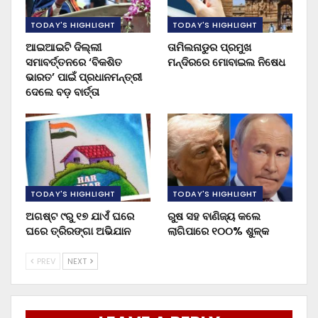
TODAY'S HIGHLIGHT
TODAY'S HIGHLIGHT
ଆଇଆଇଟି ଦିଲ୍ଲୀ
ତାମିଲନାଡୁର ପ୍ରମୁଖ
ସମାବର୍ତ୍ତନରେ ‘ବିକଶିତ
ମନ୍ଦିରରେ ମୋବାଇଲ ନିଷେଧ
ଭାରତ’ ପାଇଁ ପ୍ରଧାନମନ୍ତ୍ରୀ
ଦେଲେ ବଡ଼ ବାର୍ତ୍ତା
TODAY'S HIGHLIGHT
TODAY'S HIGHLIGHT
ଅଗଷ୍ଟ ୯ରୁ ୧୭ ଯାଏଁ ଘରେ
ରୁଷ ସହ ବାଣିଜ୍ୟ କଲେ
ଘରେ ତ୍ରିରଙ୍ଗା ଅଭିଯାନ
ଲାଗିପାରେ ୧୦୦% ଶୁଳ୍କ
PREV
NEXT