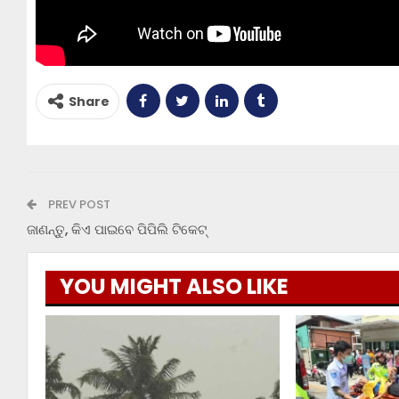
Share
PREV POST
ଜାଣନ୍ତୁ, କିଏ ପାଇବେ ପିପିଲି ଟିକେଟ୍
YOU MIGHT ALSO LIKE