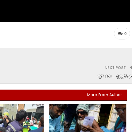
0
NEXT POST
କୁନି ମଥା : ଗୁରୁ ଚିନ୍ତ
More From Author