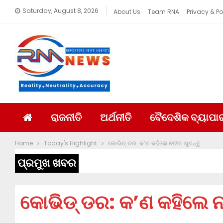
Saturday, August 8, 2026
About Us
Team RNA
Privacy & Po
ରାଜନୀତି
ଅର୍ଥନୀତି
ବୈଦେଶିକ ବ୍ୟାପା
Home
Today's Highlight
କୋଭିଡ୍ ଡର: କ’ଣ କହିଲେ ନବୀନ ଶୁଣନ୍ତୁ
ପ୍ରମୁଖ ଖବର
କୋଭିଡ୍ ଡର: କ’ଣ କହିଲେ ନ