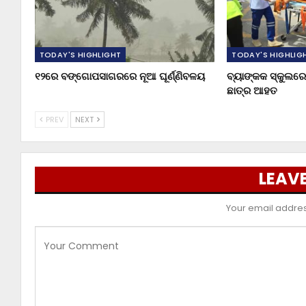
TODAY'S HIGHLIGHT
TODAY'S HIGHLIG
୧୨ରେ ବଙ୍ଗୋପସାଗରରେ ନୂଆ ଘୂର୍ଣ୍ଣିବଳୟ
ବ୍ୟାଙ୍କକ ସ୍କୁଲରେ 
ଛାତ୍ର ଆହତ
PREV
NEXT
LEAVE
Your email address