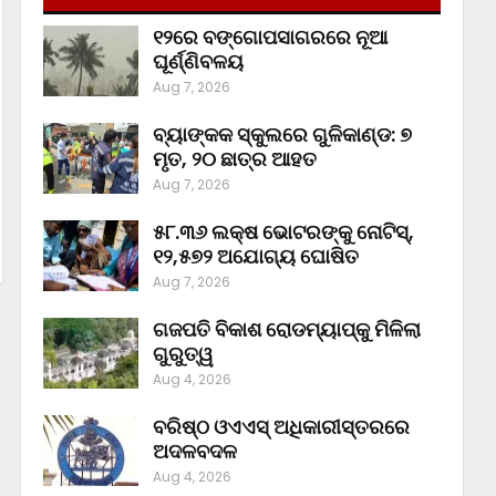
୧୨ରେ ବଙ୍ଗୋପସାଗରରେ ନୂଆ
ଘୂର୍ଣ୍ଣିବଳୟ
Aug 7, 2026
ବ୍ୟାଙ୍କକ ସ୍କୁଲରେ ଗୁଳିକାଣ୍ଡ: ୭
ମୃତ, ୨୦ ଛାତ୍ର ଆହତ
Aug 7, 2026
୫୮.୩୬ ଲକ୍ଷ ଭୋଟରଙ୍କୁ ନୋଟିସ୍‌,
୧୨,୫୭୨ ଅଯୋଗ୍ୟ ଘୋଷିତ
Aug 7, 2026
ଗଜପତି ବିକାଶ ରୋଡମ୍ୟାପ୍‌କୁ ମିଳିଲା
ଗୁରୁତ୍ୱ
Aug 4, 2026
ବରିଷ୍ଠ ଓଏଏସ୍‌ ଅଧିକାରୀସ୍ତରରେ
ଅଦଳବଦଳ
Aug 4, 2026