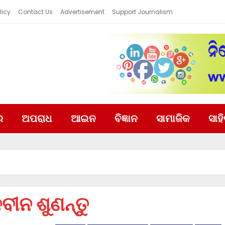
licy
Contact Us
Advertisement
Support Journalism
ର
ଅପରାଧ
ଆଇନ
ବିଜ୍ଞାନ
ସାମାଜିକ
ସାହ
ବୀନ ଶୁଣନ୍ତୁ