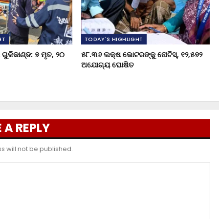
HT
TODAY'S HIGHLIGHT
ଗୁଳିକାଣ୍ଡ: ୭ ମୃତ, ୨୦
୫୮.୩୬ ଲକ୍ଷ ଭୋଟରଙ୍କୁ ନୋଟିସ୍‌, ୧୨,୫୭୨
ଅଯୋଗ୍ୟ ଘୋଷିତ
 A REPLY
 will not be published.