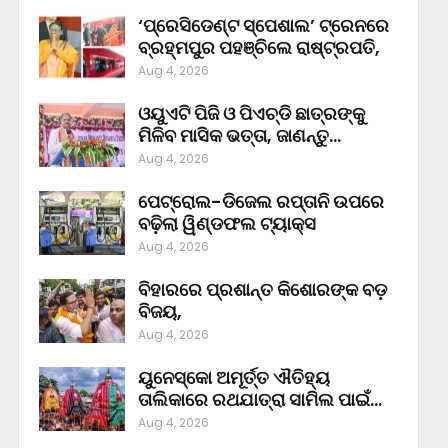
‘ପ୍ରେସିଡେଣ୍ଟ ସ୍ପେଶାଲ’ ଟ୍ରେନରେ
ବ୍ରହ୍ମପୁର ପହଞ୍ଚିଲେ ରାଷ୍ଟ୍ରପତି,
Aug 4, 2026
ଓୟୁଏଟି ପିଜି ଓ ପିଏଚ୍‌ଡି ଛାତ୍ରଙ୍କୁ
ମିଳିବ ମାସିକ ଭତ୍ତା, ଜାଣନ୍ତୁ…
Aug 4, 2026
ପେଟ୍ରୋଲ-ଡିଜେଲ ରପ୍ତାନି ଉପରେ
ବଢ଼ିଲା ୱିଣ୍ଡଫଲ ଟ୍ୟାକ୍ସ
Aug 4, 2026
ବିହାରରେ ପ୍ରଶାନ୍ତ କିଶୋରଙ୍କ ବଡ଼
ବିଜୟ,
Aug 4, 2026
ୟୁନେସ୍କୋ ଅମୂର୍ତ୍ତ ଐତିହ୍ୟ
ତାଲିକାରେ ରଥଯାତ୍ରା ସାମିଲ ପାଇଁ…
Aug 4, 2026