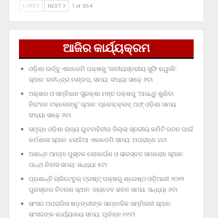
PREV
NEXT
1 of 954
ଆଜିର କାର୍ଯ୍ୟକ୍ରମ
ଓଡ଼ିଶା ଊର୍ଦ୍ଦୁ ଏକାଡେମି ପକ୍ଷରୁ ‘ଜାତୀୟସ୍ତରୀୟ ସୁଫି କୱାଲି’
ସ୍ଥାନ: ରବୀନ୍ଦ୍ର ମଣ୍ଡପ, ସମୟ: ସଂଧ୍ୟା ସାଢ଼େ ୬ଟା
ଅକ୍ଷର ଓ ସମ୍ବିଧାନ ସୁରକ୍ଷା ମଞ୍ଚ ପକ୍ଷରୁ ‘ଆସନ୍ତୁ ଶୁଣିବା
ନିରଂଜନ ଟକ୍‌ଲେଙ୍କୁ’ ସ୍ଥାନ: ପ୍ରେସ୍‌ କ୍ଲବ୍‌ ଅଫ୍‌ ଓଡ଼ିଶା ସମୟ:
ସଂଧ୍ୟା ସାଢ଼େ ୬ଟା
ସମୃଦ୍ଧ ଓଡ଼ିଶା ରାଜ୍ୟ ଯୁବବାହିନୀର ଜିଲ୍ଲା ସ୍ତରୀୟ କମିଟି ଗଠନ ପାଇଁ
କର୍ମଶାଳା ସ୍ଥାନ: ଲୋହିଆ ଏକାଡେମି ସମୟ: ଅପରାହ୍‌ଣ ୪ଟା
ଅଶାନ୍ତ ଆତ୍ମା ପୁସ୍ତକ ଲୋକାର୍ପଣ ଓ ସାରସ୍ବତ ସମାରୋହ ସ୍ଥାନ:
ପାନ୍ଥ ନିବାସ ସମୟ: ସନ୍ଧ୍ୟା ୫ଟା
ପ୍ରଶାନ୍ତି ଚାରିଟେବୁଲ୍‌ ଟ୍ରଷ୍ଟ୍‌ ପକ୍ଷରୁ ଶ୍ରେଷ୍ଠ ଓଡ଼ିଆଣୀ ୨୦୨୨
ପୁରସ୍କାର ବିତରଣ ସ୍ଥାନ: ଜୟଦେବ ଭବନ ସମୟ: ସନ୍ଧ୍ୟା ୬ଟା
ସାଂସଦ ଅପରାଜିତା ଷଡ଼ଙ୍ଗୀଙ୍କ ସାମ୍ବାଦିକ ସମ୍ମିଳନୀ ସ୍ଥାନ:
ସାଂସଦଙ୍କ କାର୍ଯ୍ୟାଳୟ ସମୟ: ପୂର୍ବାହ୍ନ ୧୧ଟା