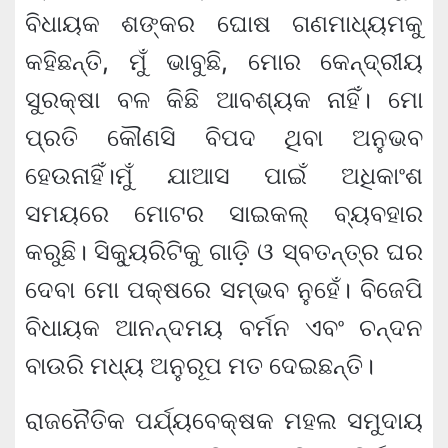
ବିଧାୟକ ଶଙ୍କର ଘୋଷ ଗଣମାଧ୍ୟମକୁ
କହିଛନ୍ତି, ମୁଁ ଭାବୁଛି, ମୋର କେନ୍ଦ୍ରୀୟ
ସୁରକ୍ଷା ବଳ କିଛି ଆବଶ୍ୟକ ନାହିଁ। ମୋ
ପ୍ରତି କୌଣସି ବିପଦ ଥିବା ଅନୁଭବ
ହେଉନାହିଁ।ମୁଁ ଯାଆସ ପାଇଁ ଅଧିକାଂଶ
ସମୟରେ ମୋଟର ସାଇକଲ୍ ବ୍ୟବହାର
କରୁଛି। ସିକ୍ୟୁରିଟିକୁ ଗାଡ଼ି ଓ ସ୍ବତନ୍ତ୍ର ଘର
ଦେବା ମୋ ପକ୍ଷରେ ସମ୍ଭବ ନୁହେଁ। ବିଜେପି
ବିଧାୟକ ଆନନ୍ଦମୟ ବର୍ମନ ଏବଂ ଚନ୍ଦନ
ବାଉରି ମଧ୍ୟ ଅନୁରୂପ ମତ ଦେଇଛନ୍ତି।
ରାଜନୈତିକ ପର୍ଯ୍ୟବେକ୍ଷକ ମହଲ ସମୁଦାୟ