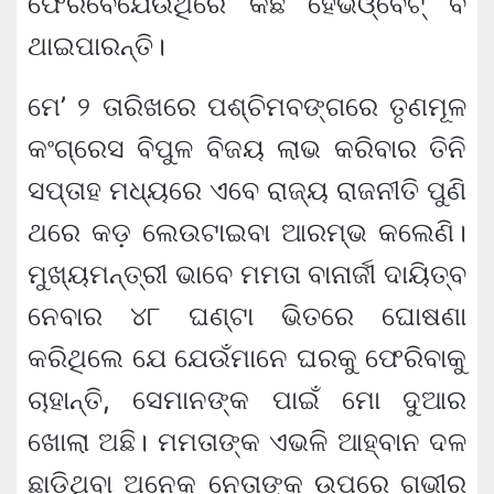
ଫେରିବେଯେଉଁଥିରେ କିଛି ହେଭିଓ୍ବେଟ୍ ବି
ଥାଇପାରନ୍ତି।
ମେ’ ୨ ତାରିଖରେ ପଶ୍ଚିମବଙ୍ଗରେ ତୃଣମୂଳ
କଂଗ୍ରେସ ବିପୁଳ ବିଜୟ ଲାଭ କରିବାର ତିନି
ସପ୍ତାହ ମଧ୍ୟରେ ଏବେ ରାଜ୍ୟ ରାଜନୀତି ପୁଣି
ଥରେ କଡ଼ ଲେଉଟାଇବା ଆରମ୍ଭ କଲେଣି।
ମୁଖ୍ୟମନ୍ତ୍ରୀ ଭାବେ ମମତା ବାନାର୍ଜୀ ଦାୟିତ୍ବ
ନେବାର ୪୮ ଘଣ୍ଟା ଭିତରେ ଘୋଷଣା
କରିଥିଲେ ଯେ ଯେଉଁମାନେ ଘରକୁ ଫେରିବାକୁ
ଚାହାନ୍ତି, ସେମାନଙ୍କ ପାଇଁ ମୋ ଦୁଆର
ଖୋଲା ଅଛି। ମମତାଙ୍କ ଏଭଳି ଆହ୍ବାନ ଦଳ
ଛାଡ଼ିଥିବା ଅନେକ ନେତାଙ୍କ ଉପରେ ଗଭୀର