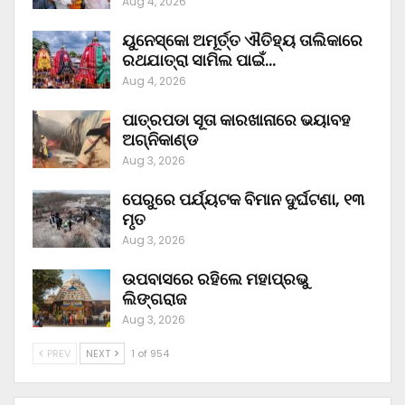
Aug 4, 2026
ୟୁନେସ୍କୋ ଅମୂର୍ତ୍ତ ଐତିହ୍ୟ ତାଲିକାରେ
ରଥଯାତ୍ରା ସାମିଲ ପାଇଁ…
Aug 4, 2026
ପାତ୍ରପଡା ସୂତା କାରଖାନାରେ ଭୟାବହ
ଅଗ୍ନିକାଣ୍ଡ
Aug 3, 2026
ପେରୁରେ ପର୍ଯ୍ୟଟକ ବିମାନ ଦୁର୍ଘଟଣା, ୧୩
ମୃତ
Aug 3, 2026
ଉପବାସରେ ରହିଲେ ମହାପ୍ରଭୁ
ଲିଙ୍ଗରାଜ
Aug 3, 2026
PREV
NEXT
1 of 954