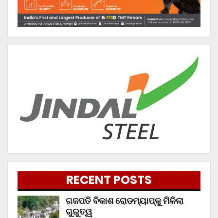
RECENT POSTS
ଗଜପତି ବିକାଶ ରୋଡମ୍ୟାପ୍‌କୁ ମିଳିଲା
ଗୁରୁତ୍ୱ