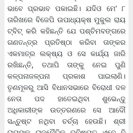
ଭାବେ ପ୍ରଭାବ ପକାଇଛି। ଯଦିଓ ମେ’ ୮
ତାରିଖରେ ବିଜେପି ଉପାଧ୍ୟକ୍ଷ ମୁକୁଲ ରାୟ
ଟ୍ବିଟ୍ କରି କହିଛନ୍ତି ଯେ ପଶ୍ଚିମବଙ୍ଗରେ
ଗଣତନ୍ତ୍ର ପ୍ରତିଷ୍ଠା କରିବା ତାଙ୍କର
ଏକମାତ୍ର ଲକ୍ଷ୍ୟ ଓ ସେ କାର୍ଯ୍ୟ ଜାରି
ରଖିଛନ୍ତି, ତଥାପି ତାଙ୍କୁ ନେଇ ପୁଣି
କଳ୍ପନାଜଳ୍ପନା ପ୍ରକାଶ ପାଇଲାଣି।
ତୃଣମୂଳରୁ ଆସି ବିଧାନସଭାରେ ବିରୋଧୀ ଦଳ
ନେତା ପଦ ହାତେଇଥିବା ଶୁଭେନ୍ଦୁ
ଅଧିକାରୀଙ୍କ ଉତ୍ତରଣରେ ସେ ଆଦୌ
ସନ୍ତୁଷ୍ଟ ନଥିବା ଚର୍ଚ୍ଚା ହେଉଛି। ଶ୍ରୀ
ରାୟଙ୍କ ରାଜନୈତିକ ଭବିଷ୍ୟତ ଏବେ ବି