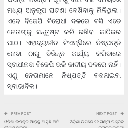
ମଧ୍ୟ ଅନୁରୂପ ଘଟଣା ଦେଖିବାକୁ ମିଳିଥିଲା।
ଏବେ ବିଜେପି ବିରୋଧୀ ଦଳରେ ବସି ଏତେ
ନେତାଙ୍କୁ ସନ୍ତୁଷ୍ଟ କରି ରଖିବା କାଠିକର
ପାଠ। ଏହାବ୍ୟତୀତ ଟିଏମ୍‌ସିିିିିରେ ନିଷ୍ପତ୍ତି
ନେବା ଠାରୁ ବିଭିନ୍ନ କାର୍ଯ୍ୟ କରିବାରେ
ସ୍ବାଧୀନତା ବିଜେପି ଭଳି ଜାତୀୟ ଦଳରେ ନାହିଁ।
ଏଣୁ ନେତାମାନେ ନିଷ୍ପତ୍ତି ବଦଳାଇବା
ସ୍ବାଭାବିକ।
PREV POST
NEXT POST
ଓଡ଼ିଶା ଉପକୂଳ ଆଡ଼କୁ ଆସୁଛି ଅତି
ଓଡ଼ିଶା ଉପରେ ୧୨ ଘଣ୍ଟା ତାଣ୍ଡବ
ଭୀଷଣ ବାତ୍ୟା
ରଚାଇବ ବାତ୍ୟା