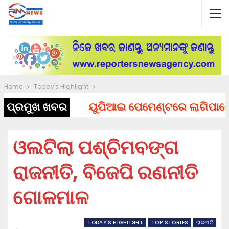
Home
Today's Highlight
ପ୍ରମୁଖ ଖବର
ୟୁପିଆଇ ପେମେଣ୍ଟରେ ଲାଗିପାରେ ଚାର୍
ଓଲଟିଲା ପଶ୍ଚିମବଙ୍ଗ
ରାଜନୀତି, ବିଜେପି ରଣନୀତି
ଗୋଳମାଳ
TODAY'S HIGHLIGHT
TOP STORIES
ରାଜନୀତି