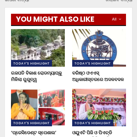
YOU MIGHT ALSO LIKE
All
TODAY'S HIGHLIGHT
TODAY'S HIGHLIGHT
ଗଜପତି ବିକାଶ ରୋଡମ୍ୟାପ୍‌କୁ
ବରିଷ୍ଠ ଓଏଏସ୍‌
ମିଳିଲା ଗୁରୁତ୍ୱ
ଅଧିକାରୀସ୍ତରରେ ଅଦଳବଦଳ
TODAY'S HIGHLIGHT
TODAY'S HIGHLIGHT
‘ପ୍ରେସିଡେଣ୍ଟ ସ୍ପେଶାଲ’
ଓୟୁଏଟି ପିଜି ଓ ପିଏଚ୍‌ଡି