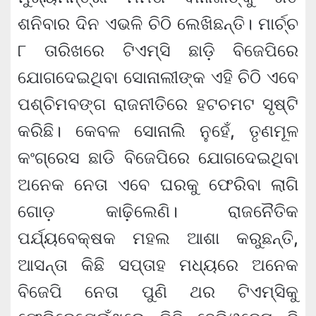
ଶନିବାର ଦିନ ଏଭଳି ଚିଠି ଲେଖିଛନ୍ତି। ମାର୍ଚ୍ଚ
୮ ତାରିଖରେ ଟିଏମ୍‌ସି ଛାଡ଼ି ବିଜେପିରେ
ଯୋଗଦେଇଥିବା ସୋନାଲୀଙ୍କ ଏହି ଚିଠି ଏବେ
ପଶ୍ଚିମବଙ୍ଗ ରାଜନୀତିରେ ହଟଚମଟ ସୃଷ୍ଟି
କରିଛି। କେବଳ ସୋନାଲି ନୁହେଁ, ତୃଣମୂଳ
କଂଗ୍ରେସ ଛାଡି ବିଜେପିରେ ଯାେଗଦେଇଥିବା
ଅନେକ ନେତା ଏବେ ଘରକୁ ଫେରିବା ଲାଗି
ଗୋଡ଼ କାଢ଼ିଲେଣି। ରାଜନୈତିକ
ପର୍ଯ୍ୟବେକ୍ଷକ ମହଲ ଆଶା କରୁଛନ୍ତି,
ଆସନ୍ତା କିଛି ସପ୍ତାହ ମଧ୍ୟରେ ଅନେକ
ବିଜେପି ନେତା ପୁଣି ଥର ଟିଏମ୍‌ସିକୁ