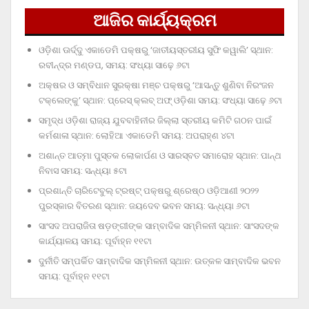
ଆଜିର କାର୍ଯ୍ୟକ୍ରମ
ଓଡ଼ିଶା ଊର୍ଦ୍ଦୁ ଏକାଡେମି ପକ୍ଷରୁ ‘ଜାତୀୟସ୍ତରୀୟ ସୁଫି କୱାଲି’ ସ୍ଥାନ:
ରବୀନ୍ଦ୍ର ମଣ୍ଡପ, ସମୟ: ସଂଧ୍ୟା ସାଢ଼େ ୬ଟା
ଅକ୍ଷର ଓ ସମ୍ବିଧାନ ସୁରକ୍ଷା ମଞ୍ଚ ପକ୍ଷରୁ ‘ଆସନ୍ତୁ ଶୁଣିବା ନିରଂଜନ
ଟକ୍‌ଲେଙ୍କୁ’ ସ୍ଥାନ: ପ୍ରେସ୍‌ କ୍ଲବ୍‌ ଅଫ୍‌ ଓଡ଼ିଶା ସମୟ: ସଂଧ୍ୟା ସାଢ଼େ ୬ଟା
ସମୃଦ୍ଧ ଓଡ଼ିଶା ରାଜ୍ୟ ଯୁବବାହିନୀର ଜିଲ୍ଲା ସ୍ତରୀୟ କମିଟି ଗଠନ ପାଇଁ
କର୍ମଶାଳା ସ୍ଥାନ: ଲୋହିଆ ଏକାଡେମି ସମୟ: ଅପରାହ୍‌ଣ ୪ଟା
ଅଶାନ୍ତ ଆତ୍ମା ପୁସ୍ତକ ଲୋକାର୍ପଣ ଓ ସାରସ୍ବତ ସମାରୋହ ସ୍ଥାନ: ପାନ୍ଥ
ନିବାସ ସମୟ: ସନ୍ଧ୍ୟା ୫ଟା
ପ୍ରଶାନ୍ତି ଚାରିଟେବୁଲ୍‌ ଟ୍ରଷ୍ଟ୍‌ ପକ୍ଷରୁ ଶ୍ରେଷ୍ଠ ଓଡ଼ିଆଣୀ ୨୦୨୨
ପୁରସ୍କାର ବିତରଣ ସ୍ଥାନ: ଜୟଦେବ ଭବନ ସମୟ: ସନ୍ଧ୍ୟା ୬ଟା
ସାଂସଦ ଅପରାଜିତା ଷଡ଼ଙ୍ଗୀଙ୍କ ସାମ୍ବାଦିକ ସମ୍ମିଳନୀ ସ୍ଥାନ: ସାଂସଦଙ୍କ
କାର୍ଯ୍ୟାଳୟ ସମୟ: ପୂର୍ବାହ୍ନ ୧୧ଟା
ଦୁର୍ନୀତି ସମ୍ପର୍କିତ ସାମ୍ବାଦିକ ସମ୍ମିଳନୀ ସ୍ଥାନ: ଉତ୍କଳ ସାମ୍ବାଦିକ ଭବନ
ସମୟ: ପୂର୍ବାହ୍ନ ୧୧ଟା