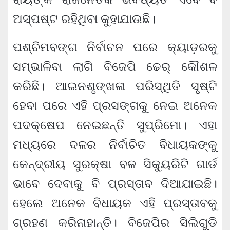
ଅସ୍ପଷ୍ଟ ରହିଥିବା କୁହାଯାଉଛି।
ପଶ୍ଚିମବଙ୍ଗ ନିର୍ବାଚନ ପରେ କ୍ୟାଡ଼ରକୁ
ସମ୍ଭାଳିବା ଲାଗି ବିଜେପି ଢେର୍ କୌଶଳ
କରିଛି। ଆଇନଶୃଙ୍ଖଳା ପରିସ୍ଥିତି ସୃଷ୍ଟି
ହେବା ପରେ ଏହି ପ୍ରସଙ୍ଗକୁ ନେଇ ଅନେକ
ପଦକ୍ଷେପ ନେଇଛନ୍ତି ସୁପ୍ରିମୋ। ଏହା
ମଧ୍ୟରେ ଦଳର ନିର୍ବାଚିତ ବିଧାୟକଙ୍କୁ
କେନ୍ଦ୍ରୀୟ ସୁରକ୍ଷା ବଳ ସିକ୍ୟୁରିଟି ଗାର୍ଡ
ଭାବେ ଦେବାକୁ ବି ପ୍ରସ୍ତାବ ଦିଆଯାଇଛି।
ହେଲେ ଅନେକ ବିଧାୟକ ଏହି ପ୍ରସ୍ତାବକୁ
ଗ୍ରହଣ କରିନାହାନ୍ତି। ବିଜେପିର ସିଲିଗୁଡି