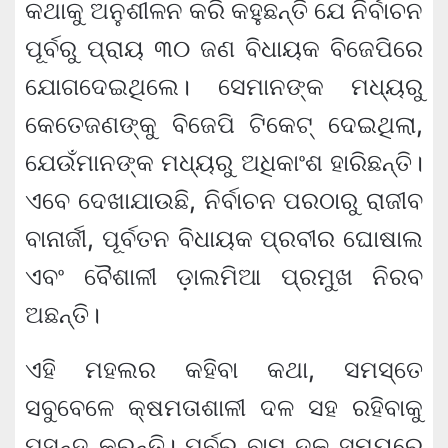
କଥାକୁ ଅନୁଶୀଳନ କରି କହୁଛନ୍ତି ଯେ ନିର୍ବାଚନ
ପୂର୍ବରୁ ପ୍ରାୟ ୩୦ ଜଣ ବିଧାୟକ ବିଜେପିରେ
ଯୋଗଦେଇଥିଲେ। ସେମାନଙ୍କ ମଧ୍ୟରୁ
କେତେଜଣଙ୍କୁ ବିଜେପି ଟିକେଟ୍ ଦେଇଥିଲା,
ଯେଉଁମାନଙ୍କ ମଧ୍ୟରୁ ଅଧିକାଂଶ ହାରିଛନ୍ତି।
ଏବେ ଦେଖାଯାଉଛି, ନିର୍ବାଚନ ପରଠାରୁ ରାଜୀବ
ବାନାର୍ଜୀ, ପୂର୍ବତନ ବିଧାୟକ ପ୍ରବୀର ଘୋଷାଲ
ଏବଂ ବୈଶାଳୀ ଡ଼ାଲମିଆ ପ୍ରମୁଖ ନିରବ
ଅଛନ୍ତି।
ଏହି ମହଲର କହିବା କଥା, ସମସ୍ତେ
ସବୁବେଳେ କ୍ଷମତାଶାଳୀ ଦଳ ସହ ରହିବାକୁ
ପସନ୍ଦ କରନ୍ତି। ପୂର୍ବରୁ ବାମ ଦଳ ସମୟରେ