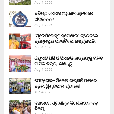
Aug 4, 2026
ବରିଷ୍ଠ ଓଏଏସ୍‌ ଅଧିକାରୀସ୍ତରରେ
ଅଦଳବଦଳ
Aug 4, 2026
‘ପ୍ରେସିଡେଣ୍ଟ ସ୍ପେଶାଲ’ ଟ୍ରେନରେ
ବ୍ରହ୍ମପୁର ପହଞ୍ଚିଲେ ରାଷ୍ଟ୍ରପତି,
Aug 4, 2026
ଓୟୁଏଟି ପିଜି ଓ ପିଏଚ୍‌ଡି ଛାତ୍ରଙ୍କୁ ମିଳିବ
ମାସିକ ଭତ୍ତା, ଜାଣନ୍ତୁ…
Aug 4, 2026
ପେଟ୍ରୋଲ-ଡିଜେଲ ରପ୍ତାନି ଉପରେ
ବଢ଼ିଲା ୱିଣ୍ଡଫଲ ଟ୍ୟାକ୍ସ
Aug 4, 2026
ବିହାରରେ ପ୍ରଶାନ୍ତ କିଶୋରଙ୍କ ବଡ଼
ବିଜୟ,