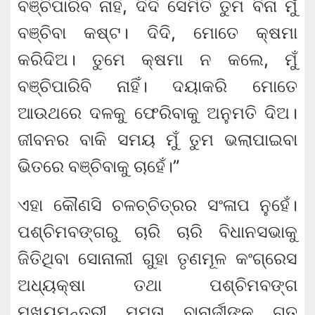
ବଞ୍ଚିପାରିବ ନାହିଁ, ଦିଦି ସେମିତି ତୁମ ବିନା ମୁଁ
ବଞ୍ଚିବା କଷ୍ଟ। ଦିଦି, ମୋତେ କ୍ଷମା
କରିଦିଅ। ତୁମେ କ୍ଷମା ନ କଲେ, ମୁଁ
ବଞ୍ଚିପାରିବି ନାହିଁ। ଦୟାକରି ମୋତେ
ଆଉଥରେ ଦଳକୁ ଫେରିବାକୁ ଅନୁମତି ଦିଅ।
ଜୀବନର ବାକି ସମୟ ମୁଁ ତୁମ ଭଲାପାଇବା
ଭିତରେ ବଞ୍ଚିବାକୁ ଚାହେଁ।”
ଏହା କୌଣସି ଚଳଚ୍ଚିତ୍ରର ସଂଳାପ ନୁହେଁ।
ପଶ୍ଚିମବଙ୍ଗରୁ ଚାରି ଚାରି ବିଧାନସଭାକୁ
ଜିତିଥିବା ସୋନାଲୀ ଗୁହା ତୃଣମୂଳ କଂଗ୍ରେସ
ଅଧ୍ୟକ୍ଷା ତଥା ପଶ୍ଚିମବଙ୍ଗ
ମୁଖ୍ୟମନ୍ତ୍ରୀ ମମତା ବାନାର୍ଜୀଙ୍କୁ ଗତ