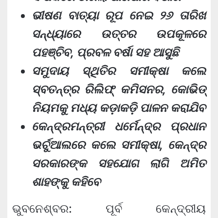
ଭୀଷଣ ବାତ୍ୟା ରୂପ ନେଇ ୨୬ ତାରିଖ
ସନ୍ଧ୍ୟାରେ ଉତ୍ତର ଉପକୂଳରେ
ପହଞ୍ଚିବ, ପ୍ରବଳ ବର୍ଷା ସହ ଆସୁଛି
ସମୁଦାୟ ସ୍ଥିତିର ସମୀକ୍ଷା କଲେ
ସ୍ବତନ୍ତ୍ର ରିଲିଫ୍ କମିସନର, କୋଭିଡ୍
ନିୟମକୁ ମଧ୍ୟ କଡ଼ାକଡ଼ି ପାଳନ କରାଯିବ
କେନ୍ଦ୍ରମନ୍ତ୍ରୀ ଧର୍ମେନ୍ଦ୍ର ପ୍ରଧାନ
ଭର୍ଚୁଆଲରେ କଲେ ସମୀକ୍ଷା, କେନ୍ଦ୍ର
ସରକାରଙ୍କ ସହଯୋଗ ଲାଗି ଅମିତ
ଶାହଙ୍କୁ କହିବେ
ଭୁବନେଶ୍ବର: ପୂର୍ବ କେନ୍ଦ୍ରୀୟ