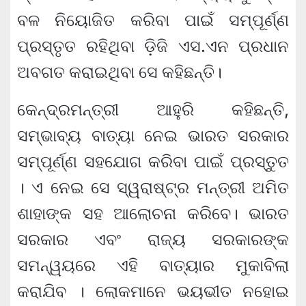
ବଳ ନିୟୋଜିତ କରିବା ପାଇଁ ସମ୍ପୂର୍ଣ୍ଣ
ପ୍ରସ୍ତୃତ ରହିଥିବା ଡ଼ିଜି ଏସ.ଏନ ପ୍ରଧାନ
ଅବଗତ କରାଇଥିବା ସେ କହିଛନ୍ତି।
କେନ୍ଦ୍ରମନ୍ତ୍ରୀ ଆହୁରି କହିଛନ୍ତି,
ସମ୍ଭାବ୍ୟ ବାତ୍ୟା ନେଇ ଭାରତ ସରକାର
ସମ୍ପୂର୍ଣ୍ଣ ସହଯୋଗ କରିବା ପାଇଁ ପ୍ରସ୍ତୁତ
। ଏ ନେଇ ସେ ସ୍ୱରାଷ୍ଟ୍ର ମନ୍ତ୍ରୀ ଅମିତ
ଶାହାଙ୍କ ସହ ଆଲୋଚନା କରିବେ। ଭାରତ
ସରକାର ଏବଂ ରାଜ୍ୟ ସରକାରଙ୍କ
ସମନ୍ୱୟରେ ଏହି ବାତ୍ୟାର ମୁକାବିଲା
କରାଯିବ । ଲୋକମାନେ ଭୟଭୀତ ନହୋଇ