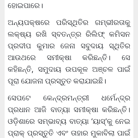
ହୋଇପାରେ।
ଅନ୍ୟପକ୍ଷରେ ପରିସ୍ଥିତିର ଗମ୍ଭୀରତାକୁ
ଲକ୍ଷ୍ୟ ରଖି ସ୍ବତନ୍ତ୍ର ରିଲିଫ୍ କମିସନ
ପ୍ରଦୀପ କୁମାର ଜେନା ସବୁଦାୟ ସ୍ଥିତିର
ଆଉଥରେ ସମୀକ୍ଷା କରିଛନ୍ତି। ସେ
କହିଛନ୍ତି, ସମୁଦାୟ ଉପକୂଳ ଅଞ୍ଚଳ ପାଇଁ
ପୂରା ଯୋଜନା ପ୍ରସ୍ତୁତ କରାଯାଇଛି।
ସେପଟେ କେନ୍ଦ୍ରମନ୍ତ୍ରୀ ଧର୍ମେନ୍ଦ୍ର
ପ୍ରଧାନ ଆଜି ବାତ୍ୟା ସମୀକ୍ଷା କରିଛନ୍ତି।
ଓଡ଼ିଶାରେ ସମ୍ଭାବ୍ୟ ବାତ୍ୟା ‘ୟାସ୍’କୁ ନେଇ
ପ୍ରାକ୍ ପ୍ରସ୍ତୁତି ଏବଂ ତାହାର ମୁକାବିଲା ପାଇଁ