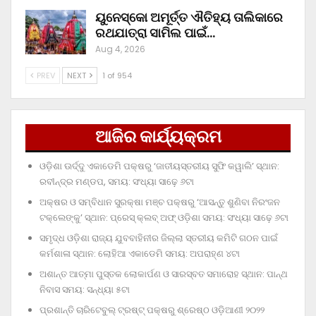
ୟୁନେସ୍କୋ ଅମୂର୍ତ୍ତ ଐତିହ୍ୟ ତାଲିକାରେ
ରଥଯାତ୍ରା ସାମିଲ ପାଇଁ…
Aug 4, 2026
PREV
NEXT
1 of 954
ଆଜିର କାର୍ଯ୍ୟକ୍ରମ
ଓଡ଼ିଶା ଊର୍ଦ୍ଦୁ ଏକାଡେମି ପକ୍ଷରୁ ‘ଜାତୀୟସ୍ତରୀୟ ସୁଫି କୱାଲି’ ସ୍ଥାନ:
ରବୀନ୍ଦ୍ର ମଣ୍ଡପ, ସମୟ: ସଂଧ୍ୟା ସାଢ଼େ ୬ଟା
ଅକ୍ଷର ଓ ସମ୍ବିଧାନ ସୁରକ୍ଷା ମଞ୍ଚ ପକ୍ଷରୁ ‘ଆସନ୍ତୁ ଶୁଣିବା ନିରଂଜନ
ଟକ୍‌ଲେଙ୍କୁ’ ସ୍ଥାନ: ପ୍ରେସ୍‌ କ୍ଲବ୍‌ ଅଫ୍‌ ଓଡ଼ିଶା ସମୟ: ସଂଧ୍ୟା ସାଢ଼େ ୬ଟା
ସମୃଦ୍ଧ ଓଡ଼ିଶା ରାଜ୍ୟ ଯୁବବାହିନୀର ଜିଲ୍ଲା ସ୍ତରୀୟ କମିଟି ଗଠନ ପାଇଁ
କର୍ମଶାଳା ସ୍ଥାନ: ଲୋହିଆ ଏକାଡେମି ସମୟ: ଅପରାହ୍‌ଣ ୪ଟା
ଅଶାନ୍ତ ଆତ୍ମା ପୁସ୍ତକ ଲୋକାର୍ପଣ ଓ ସାରସ୍ବତ ସମାରୋହ ସ୍ଥାନ: ପାନ୍ଥ
ନିବାସ ସମୟ: ସନ୍ଧ୍ୟା ୫ଟା
ପ୍ରଶାନ୍ତି ଚାରିଟେବୁଲ୍‌ ଟ୍ରଷ୍ଟ୍‌ ପକ୍ଷରୁ ଶ୍ରେଷ୍ଠ ଓଡ଼ିଆଣୀ ୨୦୨୨