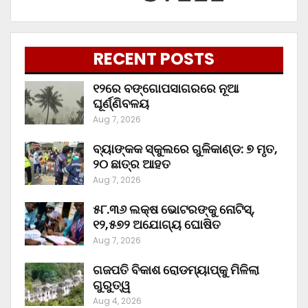
RECENT POSTS
୧୨ରେ ବଙ୍ଗୋପସାଗରରେ ନୂଆ
ଘୂର୍ଣ୍ଣିବଳୟ
Aug 7, 2026
ବ୍ୟାଙ୍କକ ସ୍କୁଲରେ ଗୁଳିକାଣ୍ଡ: ୭ ମୃତ,
୨୦ ଛାତ୍ର ଆହତ
Aug 7, 2026
୫୮.୩୬ ଲକ୍ଷ ଭୋଟରଙ୍କୁ ନୋଟିସ୍‌,
୧୨,୫୭୨ ଅଯୋଗ୍ୟ ଘୋଷିତ
Aug 7, 2026
ଗଜପତି ବିକାଶ ରୋଡମ୍ୟାପ୍‌କୁ ମିଳିଲା
ଗୁରୁତ୍ୱ
Aug 4, 2026