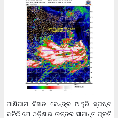
ପାଣିପାଗ ବିଜ୍ଞାନ କେନ୍ଦ୍ର ଆହୁରି ସ୍ପଷ୍ଟ
କରିଛି ଯେ ଓଡ଼ିଶାର ଉତ୍ତର ସୀମାନ୍ତ ପ୍ରତି