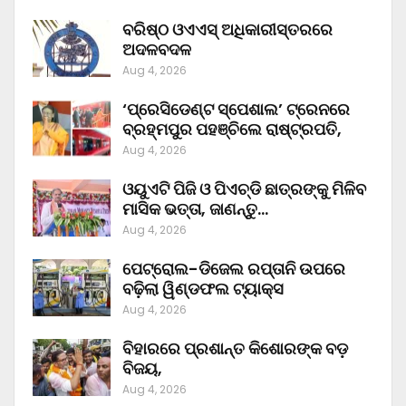
ବରିଷ୍ଠ ଓଏଏସ୍‌ ଅଧିକାରୀସ୍ତରରେ
ଅଦଳବଦଳ
Aug 4, 2026
‘ପ୍ରେସିଡେଣ୍ଟ ସ୍ପେଶାଲ’ ଟ୍ରେନରେ
ବ୍ରହ୍ମପୁର ପହଞ୍ଚିଲେ ରାଷ୍ଟ୍ରପତି,
Aug 4, 2026
ଓୟୁଏଟି ପିଜି ଓ ପିଏଚ୍‌ଡି ଛାତ୍ରଙ୍କୁ ମିଳିବ
ମାସିକ ଭତ୍ତା, ଜାଣନ୍ତୁ…
Aug 4, 2026
ପେଟ୍ରୋଲ-ଡିଜେଲ ରପ୍ତାନି ଉପରେ
ବଢ଼ିଲା ୱିଣ୍ଡଫଲ ଟ୍ୟାକ୍ସ
Aug 4, 2026
ବିହାରରେ ପ୍ରଶାନ୍ତ କିଶୋରଙ୍କ ବଡ଼
ବିଜୟ,
Aug 4, 2026