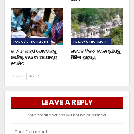
TODAY'S HIGHLIGHT
TODAY'S HIGHLIGHT
୫୮.୩୬ ଲକ୍ଷ ଭୋଟରଙ୍କୁ
ଗଜପତି ବିକାଶ ରୋଡମ୍ୟାପ୍‌କୁ
ନୋଟିସ୍‌, ୧୨,୫୭୨ ଅଯୋଗ୍ୟ
ମିଳିଲା ଗୁରୁତ୍ୱ
ଘୋଷିତ
PREV
NEXT
LEAVE A REPLY
Your email address will not be published.