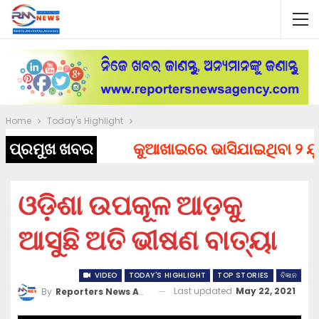
Home
Today's Highlight
ପ୍ରମୁଖ ଖବର
କୁଆଖାଇରେ ଭାସିଯାଇଥିବା ୨ ଯୁବକଙ
ଓଡ଼ିଶା ଉପକୂଳ ଆଡ଼କୁ
ଆସୁଛି ଅତି ଭୀଷଣ ବାତ୍ୟା
VIDEO
TODAY'S HIGHLIGHT
TOP STORIES
ବିଜ୍ଞାନ
Last updated
May 22, 2021
By
Reporters News Agency