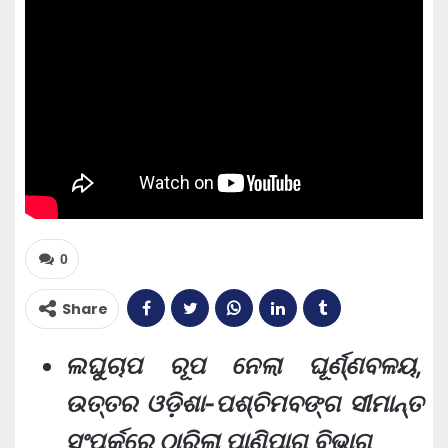
0
Share
ଲଘୁଚାପ ରୂପ ନେଲା ଘୂର୍ଣ୍ଣବଳୟ,
ଉତ୍ତର ଓଡ଼ିଶା-ପଶ୍ଚିମବଙ୍ଗ ସୀମାନ୍ତ
ସଂପର୍କରେ ଠାରିଲା ପାଣିପାଗ ବିଭାଗ