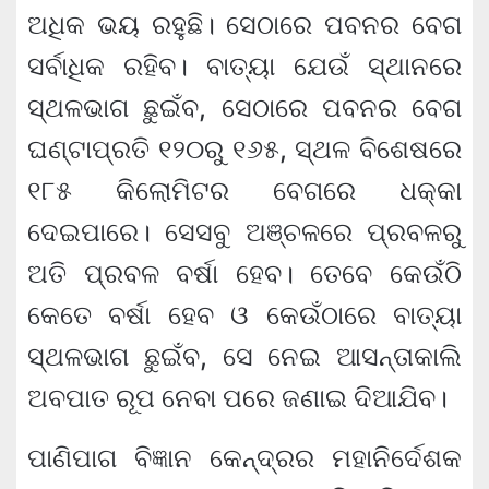
ଅଧିକ ଭୟ ରହୁଛି। ସେଠାରେ ପବନର ବେଗ
ସର୍ବାଧିକ ରହିବ। ବାତ୍ୟା ଯେଉଁ ସ୍ଥାନରେ
ସ୍ଥଳଭାଗ ଛୁଇଁବ, ସେଠାରେ ପବନର ବେଗ
ଘଣ୍ଟାପ୍ରତି ୧୨୦ରୁ ୧୬୫, ସ୍ଥଳ ବିଶେଷରେ
୧୮୫ କିଲୋମିଟର ବେଗରେ ଧକ୍କା
ଦେଇପାରେ। ସେସବୁ ଅଞ୍ଚଳରେ ପ୍ରବଳରୁ
ଅତି ପ୍ରବଳ ବର୍ଷା ହେବ। ତେବେ କେଉଁଠି
କେତେ ବର୍ଷା ହେବ ଓ କେଉଁଠାରେ ବାତ୍ୟା
ସ୍ଥଳଭାଗ ଛୁଇଁବ, ସେ ନେଇ ଆସନ୍ତାକାଲି
ଅବପାତ ରୂପ ନେବା ପରେ ଜଣାଇ ଦିଆଯିବ।
ପାଣିପାଗ ବିଜ୍ଞାନ କେନ୍ଦ୍ରର ମହାନିର୍ଦେଶକ