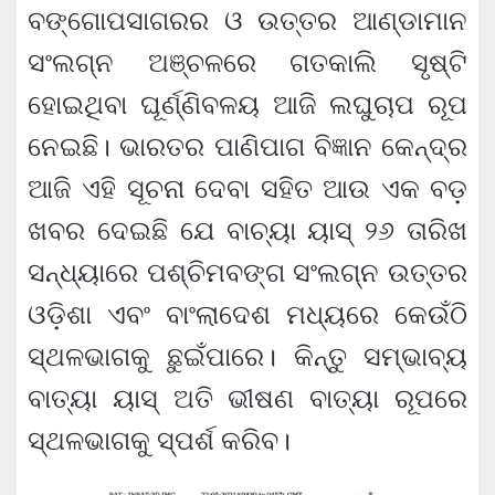
ବଙ୍ଗୋପସାଗରର ଓ ଉତ୍ତର ଆଣ୍ଡାମାନ
ସଂଲଗ୍ନ ଅଞ୍ଚଳରେ ଗତକାଲି ସୃଷ୍ଟି
ହୋଇଥିବା ଘୂର୍ଣ୍ଣିବଳୟ ଆଜି ଲଘୁଚାପ ରୂପ
ନେଇଛି। ଭାରତର ପାଣିପାଗ ବିଜ୍ଞାନ କେନ୍ଦ୍ର
ଆଜି ଏହି ସୂଚନା ଦେବା ସହିତ ଆଉ ଏକ ବଡ଼
ଖବର ଦେଇଛି ଯେ ବାଚ୍ୟା ୟାସ୍ ୨୬ ତାରିଖ
ସନ୍ଧ୍ୟାରେ ପଶ୍ଚିମବଙ୍ଗ ସଂଲଗ୍ନ ଉତ୍ତର
ଓଡ଼ିଶା ଏବଂ ବାଂଲାଦେଶ ମଧ୍ୟରେ କେଉଁଠି
ସ୍ଥଳଭାଗକୁ ଛୁଇଁପାରେ। କିନ୍ତୁ ସମ୍ଭାବ୍ୟ
ବାତ୍ୟା ୟାସ୍ ଅତି ଭୀଷଣ ବାତ୍ୟା ରୂପରେ
ସ୍ଥଳଭାଗକୁ ସ୍ପର୍ଶ କରିବ।