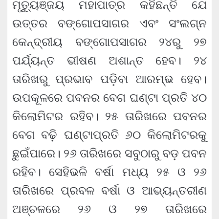
ମୃତ୍ୟୁଞ୍ଜୟ ମହାପାତ୍ର କହିଛନ୍ତି ଯେ
ଉତ୍ତର ବଙ୍ଗୋପସାଗର ଏବଂ ସଂଲଗ୍ନ
କେନ୍ଦ୍ରୀୟ ବଙ୍ଗୋପସାଗର ୨୪ରୁ ୨୭
ପର୍ଯ୍ୟନ୍ତ ଭୀଷଣ ଅଶାନ୍ତ ହେବ। ୨୪
ତାରିଖରୁ ପ୍ରଭାବ ପଡ଼ିବା ଆରମ୍ଭ ହେବ।
ଉପକୂଳରେ ପବନର ବେଗ ଘଣ୍ଟା ପ୍ରତି ୪୦
କିଲୋମିଟର ରହିବ। ୨୫ ତାରିଖରେ ପବନର
ବେଗ ବଢ଼ି ଘଣ୍ଟାପ୍ରତି ୬୦ କିଲୋମିଟରକୁ
ଛୁଇଁପାରେ। ୨୬ ତାରିଖରେ ସବୁଠାରୁ ବଡ଼ ପବନ
ରହିବ। ସେହିଭଳି ବର୍ଷା ମଧ୍ୟ ୨୫ ଓ ୨୬
ତାରିଖରେ ପ୍ରବଳ ବର୍ଷା ଓ ଆଭ୍ୟନ୍ତରୀଣ
ଅଞ୍ଚଳରେ ୨୬ ଓ ୨୭ ତାରିଖରେ