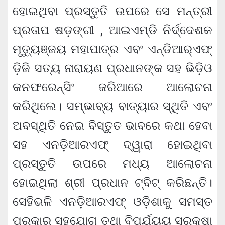
ହୋଇଥିବା ପ୍ରସ୍ତୁତି ଉପରେ ସେ ମନ୍ତ୍ରୀ
ପ୍ରତାପ ଷଡ଼ଙ୍ଗୀ , ଆଇଏମ୍‌ଡି ନିର୍ଦ୍ଦେଶକ
ମୃତ୍ୟୁଞ୍ଜୟ ମହାପାତ୍ର ଏବଂ ଏନ୍‌ଡିଆର୍‌ଏଫ୍
ଡ଼ିଜି ସତ୍ୟ ନାରାୟଣ ପ୍ରଧାନଙ୍କ ସହ ଭିଡ଼ିଓ
କନଫରେନ୍ସିଂ ଜରିଆରେ ଆଲୋଚନା
କରିଥିଲେ। ସମ୍ଭାବ୍ୟ ବାତ୍ୟାର ସ୍ଥିତି ଏବଂ
ଅବସ୍ଥିତି ନେଇ ବିସ୍ତୁତ ଭାବରେ କଥା ହେବା
ସହ ଏନଡ଼ିଆରଏଫ୍ ଦ୍ୱାରା ହୋଇଥିବା
ପ୍ରସ୍ତୁତି ଉପରେ ମଧ୍ୟ ଆଲୋଚନା
ହୋଇଥିଲା ଶ୍ରୀ ପ୍ରଧାନ ଟ୍ବିଟ୍ କରିଛନ୍ତି।
ସେହିଭଳି ଏନଡ଼ିଆରଏଫ୍ ଓଡ଼ିଶାକୁ ସମସ୍ତ
ପ୍ରକାର ସହଯୋଗ ତଥା ବିପର୍ଯ୍ୟୟ ସୁରକ୍ଷା