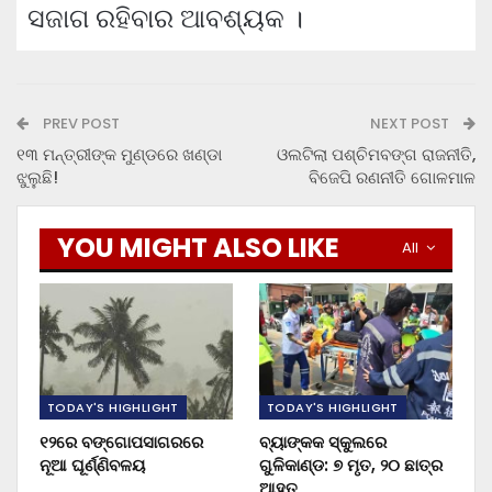
ସଜାଗ ରହିବାର ଆବଶ୍ୟକ ।
PREV POST
NEXT POST
୧୩ ମନ୍ତ୍ରୀଙ୍କ ମୁଣ୍ଡରେ ଖଣ୍ଡା
ଓଲଟିଲା ପଶ୍ଚିମବଙ୍ଗ ରାଜନୀତି,
ଝୁଲୁଛି!
ବିଜେପି ରଣନୀତି ଗୋଳମାଳ
YOU MIGHT ALSO LIKE
All
TODAY'S HIGHLIGHT
TODAY'S HIGHLIGHT
୧୨ରେ ବଙ୍ଗୋପସାଗରରେ
ବ୍ୟାଙ୍କକ ସ୍କୁଲରେ
ନୂଆ ଘୂର୍ଣ୍ଣିବଳୟ
ଗୁଳିକାଣ୍ଡ: ୭ ମୃତ, ୨୦ ଛାତ୍ର
ଆହତ