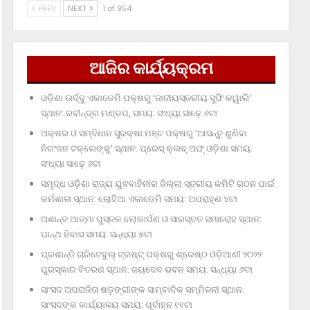
PREV
NEXT
1 of 954
ଆଜିର କାର୍ଯ୍ୟକ୍ରମ
ଓଡ଼ିଶା ଊର୍ଦ୍ଦୁ ଏକାଡେମି ପକ୍ଷରୁ ‘ଜାତୀୟସ୍ତରୀୟ ସୁଫି କୱାଲି’
ସ୍ଥାନ: ରବୀନ୍ଦ୍ର ମଣ୍ଡପ, ସମୟ: ସଂଧ୍ୟା ସାଢ଼େ ୬ଟା
ଅକ୍ଷର ଓ ସମ୍ବିଧାନ ସୁରକ୍ଷା ମଞ୍ଚ ପକ୍ଷରୁ ‘ଆସନ୍ତୁ ଶୁଣିବା
ନିରଂଜନ ଟକ୍‌ଲେଙ୍କୁ’ ସ୍ଥାନ: ପ୍ରେସ୍‌ କ୍ଲବ୍‌ ଅଫ୍‌ ଓଡ଼ିଶା ସମୟ:
ସଂଧ୍ୟା ସାଢ଼େ ୬ଟା
ସମୃଦ୍ଧ ଓଡ଼ିଶା ରାଜ୍ୟ ଯୁବବାହିନୀର ଜିଲ୍ଲା ସ୍ତରୀୟ କମିଟି ଗଠନ ପାଇଁ
କର୍ମଶାଳା ସ୍ଥାନ: ଲୋହିଆ ଏକାଡେମି ସମୟ: ଅପରାହ୍‌ଣ ୪ଟା
ଅଶାନ୍ତ ଆତ୍ମା ପୁସ୍ତକ ଲୋକାର୍ପଣ ଓ ସାରସ୍ବତ ସମାରୋହ ସ୍ଥାନ:
ପାନ୍ଥ ନିବାସ ସମୟ: ସନ୍ଧ୍ୟା ୫ଟା
ପ୍ରଶାନ୍ତି ଚାରିଟେବୁଲ୍‌ ଟ୍ରଷ୍ଟ୍‌ ପକ୍ଷରୁ ଶ୍ରେଷ୍ଠ ଓଡ଼ିଆଣୀ ୨୦୨୨
ପୁରସ୍କାର ବିତରଣ ସ୍ଥାନ: ଜୟଦେବ ଭବନ ସମୟ: ସନ୍ଧ୍ୟା ୬ଟା
ସାଂସଦ ଅପରାଜିତା ଷଡ଼ଙ୍ଗୀଙ୍କ ସାମ୍ବାଦିକ ସମ୍ମିଳନୀ ସ୍ଥାନ:
ସାଂସଦଙ୍କ କାର୍ଯ୍ୟାଳୟ ସମୟ: ପୂର୍ବାହ୍ନ ୧୧ଟା