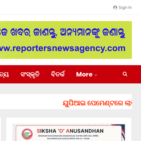
Sign In
ିତ୍ୟ
ସଂସ୍କୃତି
ବିତର୍କ
More
ୟୁପିଆଇ ପେମେଣ୍ଟରେ ଲାଗିପାରେ ଚାର