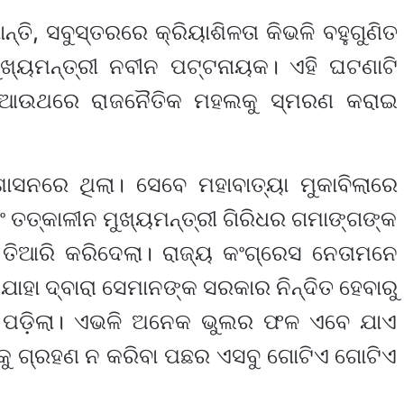
ି, ସବୁସ୍ତରରେ କ୍ରିୟାଶିଳତା କିଭଳି ବହୁଗୁଣିତ
ଖ୍ୟମନ୍ତ୍ରୀ ନବୀନ ପଟ୍ଟନାୟକ। ଏହି ଘଟଣାଟି
୍କରେ ଆଉଥରେ ରାଜନୈତିକ ମହଲକୁ ସ୍ମରଣ କରାଇ
ସନରେ ଥିଲା। ସେବେ ମହାବାତ୍ୟା ମୁକାବିଲାରେ
 ତତ୍କାଳୀନ ମୁଖ୍ୟମନ୍ତ୍ରୀ ଗିରିଧର ଗମାଙ୍ଗଙ୍କ
 ତିଆରି କରିଦେଲା। ରାଜ୍ୟ କଂଗ୍ରେସ ନେତାମନେ
ାହା ଦ୍ବାରା ସେମାନଙ୍କ ସରକାର ନିନ୍ଦିତ ହେବାରୁ
ାକୁ ପଡ଼ିଲା। ଏଭଳି ଅନେକ ଭୁଲର ଫଳ ଏବେ ଯାଏ
ସକୁ ଗ୍ରହଣ ନ କରିବା ପଛର ଏସବୁ ଗୋଟିଏ ଗୋଟିଏ