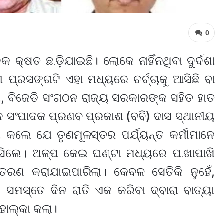
0
କ୍ଷତ ଛାଡ଼ିଯାଇଛି। ଲୋକେ ନାହିଁନଥିବା ଦୁର୍ଦଶା
ଣ ପ୍ରସଙ୍ଗଟି ଏହା ମଧ୍ୟରେ ଚର୍ଚ୍ଚାକୁ ଆସିଛି ବା
ା, ବିଜେଡି ସଂଗଠନ ରାଜ୍ୟ ସରକାରଙ୍କ ସହିତ ହାତ
ଠନ ସଂପାଦକ ପ୍ରଣବ ପ୍ରକାଶ (ବବି) ଦାସ ସ୍ଥାନୀୟ
ା କଲେ ଯେ ତୃଣମୂଳସ୍ତର ପର୍ଯ୍ୟନ୍ତ କର୍ମୀମାନେ
ସିଲେ। ଅଳ୍ପ କେଇ ଘଣ୍ଟା ମଧ୍ୟରେ ପାଖାପାଖି
ତରଣ କରାଯାଇପାରିଲା। କେବଳ ସେତିକି ନୁହେଁ,
 ସମସ୍ତେ ଦିନ ରାତି ଏକ କରିବା ଦ୍ବାରା ବାତ୍ୟା
ହାଲ୍‌କା କଲା।