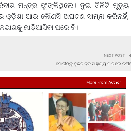
ବାର ମନ୍ତ୍ର ଫୁଙ୍କିଥିଲେ। ଦୁଇ ତିନିଟି ମୃତ୍ୟୁ
େ ଓ଼ଡ଼ିଶା ଆଉ କୌଣସି ଅଘଟଣ ସାମ୍ନା କରିନାହିଁ,
ଭାଗକୁ ମାଡ଼ିଆସିବା ପରେ ବି।
NEXT POST
ମୋଦୀଙ୍କୁ ଦୁଇଟି ବଡ଼ ସାହାଯ୍ୟ ମାଗିଲେ ନବୀ
More From Author