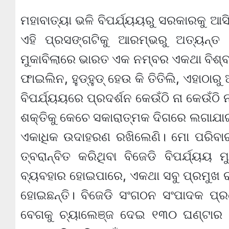
ମହାବାତ୍ୟା ଭଳି ବିପର୍ଯ୍ୟୟରୁ ସରକାରକୁ ଆସ
ଏହି ପ୍ରସଙ୍ଗଟିକୁ ଆରମ୍ଭରୁ ଅତ୍ୟନ୍ତ ଗ
ମୁକାବିଲାରେ ଭାରତ ଏକ ନମ୍ବର ଏକଥା ବିଶ୍ବସ
ଫାଇଲିନ, ହୁଡ୍‌ହୁଡ୍ ହେଉ କି ତିତିଲି, ଏହାଠାର
ବିପର୍ଯ୍ୟୟରେ ପ୍ରଦର୍ଶନ କେଉଁଠି ନା କେଉଁଠି 
ଶକ୍ତିକୁ କେଚେ ସକାରାତ୍ମକ ଦିଗରେ ଲଗାଯା
ଏକାଧିକ ଉଦାହରଣ ରଖିଲେଣି। ମୋ ପରିବାର,
ତ୍ବରାନ୍ବିତ କରିଥିବା ବିଜେଡି ବିପର୍ଯ୍ୟୟ 
ବ୍ୟବହାର ହୋଇପାରେ, ଏକଥା ସବୁ ପ୍ରମୁଖ ର
ହୋଇଛନ୍ତି। ବିଜେଡି ସଂଗଠନ ସଂପାଦକ ପ
ବେଗକୁ ଚ୍ୟାଲେଞ୍ଜ ଦେଇ ୧୩୦ ଘଣ୍ଟାର ଯ