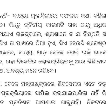
ତି- ବାତ୍ୟା ମୁକାବିଲାରେ ସଫଳତା କଥା କହିଲା
 କିନ୍ତୁ ଦ୍ବିତୀୟ କାରଣଟି ତାହା ଠାରୁ ଅଧିକ
କୁହାଯାଏ ରାଜଦ୍ବାରେ, ଶ୍ମଶାନେ ଚ ଯ ତିଷ୍ଠତି ସ
ିଏ ତା ପାଖରେ ଠିଆ ହୁଏ, ସିଏ ହେଉଛି ଶ୍ରେଷ୍ଠ
କାଳରେ, ବାତ୍ୟା ମାଡ଼ ବେଳେ ଯେଉଁ ଭଳି ଭାବେ
 ତାହା ବିଜେଡିର ଲୋକପ୍ରିୟତାକୁ ଆଉ କିଛି ବାଟ
କଥା ଅବଶ୍ୟ ମନେ ରଖିବେ।
ା ବେଳେ ମହାରାଷ୍ଟ୍ରରେ ଶିବସେନାର ଏତେ ବଡ଼
ପ୍ରକ୍ରିୟାରେ ସାମିଲ କରାଯାଇପାରିଲା ନାହିଁ କି
ତ ପ୍ରତିଶତ ଆପଣାଇ ପାରୁନାହିଁ। ନିକଟରେ