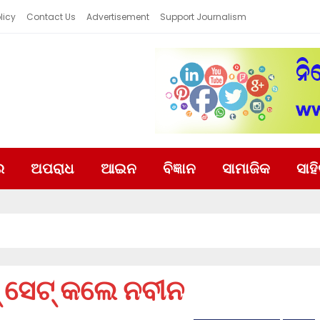
licy
Contact Us
Advertisement
Support Journalism
ର
ଅପରାଧ
ଆଇନ
ବିଜ୍ଞାନ
ସାମାଜିକ
ସାହ
୍ ସେଟ୍ କଲେ ନବୀନ