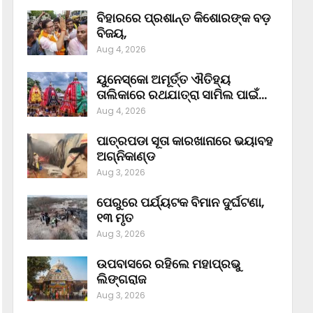
ବିହାରରେ ପ୍ରଶାନ୍ତ କିଶୋରଙ୍କ ବଡ଼
ବିଜୟ,
Aug 4, 2026
ୟୁନେସ୍କୋ ଅମୂର୍ତ୍ତ ଐତିହ୍ୟ
ତାଲିକାରେ ରଥଯାତ୍ରା ସାମିଲ ପାଇଁ…
Aug 4, 2026
ପାତ୍ରପଡା ସୂତା କାରଖାନାରେ ଭୟାବହ
ଅଗ୍ନିକାଣ୍ଡ
Aug 3, 2026
ପେରୁରେ ପର୍ଯ୍ୟଟକ ବିମାନ ଦୁର୍ଘଟଣା,
୧୩ ମୃତ
Aug 3, 2026
ଉପବାସରେ ରହିଲେ ମହାପ୍ରଭୁ
ଲିଙ୍ଗରାଜ
Aug 3, 2026