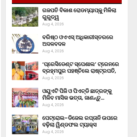
ଗଜପତି ବିକାଶ ରୋଡମ୍ୟାପ୍‌କୁ ମିଳିଲା
ଗୁରୁତ୍ୱ
Aug 4, 2026
ବରିଷ୍ଠ ଓଏଏସ୍‌ ଅଧିକାରୀସ୍ତରରେ
ଅଦଳବଦଳ
Aug 4, 2026
‘ପ୍ରେସିଡେଣ୍ଟ ସ୍ପେଶାଲ’ ଟ୍ରେନରେ
ବ୍ରହ୍ମପୁର ପହଞ୍ଚିଲେ ରାଷ୍ଟ୍ରପତି,
Aug 4, 2026
ଓୟୁଏଟି ପିଜି ଓ ପିଏଚ୍‌ଡି ଛାତ୍ରଙ୍କୁ
ମିଳିବ ମାସିକ ଭତ୍ତା, ଜାଣନ୍ତୁ…
Aug 4, 2026
ପେଟ୍ରୋଲ-ଡିଜେଲ ରପ୍ତାନି ଉପରେ
ବଢ଼ିଲା ୱିଣ୍ଡଫଲ ଟ୍ୟାକ୍ସ
Aug 4, 2026