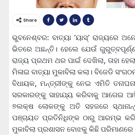
Share
ଭୁବନେଶ୍ବର: ବାତ୍ୟା ‘ୟାସ୍’ ରାଜ୍ୟରେ ଅନେକ 
ଭିତରେ ଅଛନ୍ତି। ହେଲେ ଯେଉଁ ଗୁରୁତ୍ବପୂର୍ଣ୍
ରାଜ୍ୟ ପ୍ରଥମ ଥର ପାଇଁ ଦେଖିଲା, ତାହା ହେଲ
ମିଳାଇ ବାତ୍ୟା ମୁକାବିଲା କଲା। ବିଜେଡି ସଂଗ
ବିଧାୟକ, ମନ୍ତ୍ରୀଙ୍କୁ ନେଇ ଏମିତି ତନାଘନ
ସରକାରଙ୍କୁ ସାହାଯ୍ୟ କରିବାକୁ ଆଗେଇ ଆ
୭ଲକ୍ଷ ଲୋକଙ୍କୁ ଅତି ସହଜରେ ସ୍ଥାନାନ୍
ପଞ୍ଚାୟତ ପ୍ରତିନିଧିଙ୍କ ଠାରୁ ଆରମ୍ଭ କରି
ମୁକାବିଲା ପ୍ରଶାସନ ବୋଝକୁ କିଛି ପରିମାଣରେ 