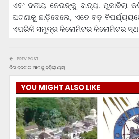
ଏବଂ ଦଳୀୟ ନେତାଙ୍କୁ ବାତ୍ୟା ମୁକାବିଲା କରି
ଘଟଣାକୁ ଛାଡ଼ିଦେଲେ, ଏତେ ବଡ଼ ବିପର୍ଯ୍ୟୟର
ଏପରିକି ସମୁଦ୍ର କିଲୋମିଟର କିଲୋମିଟର ସ୍ଥଳ
PREV POST
ଦିଗ ବଦଳାଇ ଆଗକୁ ବଢ଼ିଲା ୟାସ୍
YOU MIGHT ALSO LIKE