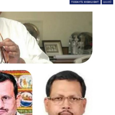
TODAY'S HIGHLIGHT
ରାଜନୀତି