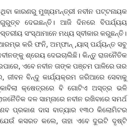
ିଥିବା କାରଣରୁ ମୁଖ୍ୟମନ୍ତ୍ରୀ ନବୀନ ପଟ୍ଟନାୟକ
ୁରୁତ୍ବ ଦେଇଛନ୍ତି। ଆଜି ଦିନରେ ବିପର୍ଯ୍ୟୟ
୍ତରୀୟ ସଂସ୍ଥାମାନେ ମଧ୍ୟ ସ୍ବୀକାର କରୁଛନ୍ତି।
ୁ ଆରମ୍ଭ କରି ଫନି, ଅମ୍ଫାନ୍ ,ୟାସ୍ ପର୍ଯ୍ୟନ୍ତ ସବୁ
ନବୀନଙ୍କୁ ଶ୍ରେୟ ଦେଇଚାଲିଛି। କିନ୍ତୁ ରାଜନୈତିକ
ଇପାରେ, ଏବେ ନବୀନ ତାଙ୍କ ପଞ୍ଚମ ପାଳିରେ ତାର
 ଜୀବନ ବିନ୍ଦୁ କାର୍ଯ୍ୟକ୍ରମ ଜରିଆରେ ସେବାକୁ
ମୁକାବିଲା କ୍ଷେତ୍ରରେ ବି ଗୋଟିଏ ଅସ୍ତ୍ର ଭଳି
ାଜନୈତିକ ଦଳ ସାମ୍ନାରେ ନବୀନ ରଖିବାରେ ସମର୍ଥ
୍ରଣବ ପ୍ରକାଶ ଦାସ ବାତ୍ୟାର ୧୩୦ କିଲୋମିଟର
େଉଁ କସରତ କଲେ, ତାହା ଏବେ ଦୁଇଟି ଦୃଷ୍ଟି