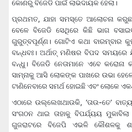
କୋଣରୁ ବିଜେଡି ପାଇଁ ଲାଭଦାୟକ ହେଲା।
ପ୍ରଥମତ, ଯାହା ସମସ୍ତେ ଆଲୋଚନା କରୁଛନ୍
ବେଳେ ବିଜେଡି ସେଥିରେ କିଛି ଭାଗ ବସାଇବ।
ଗୁରୁତ୍ବପୂର୍ଣ୍ଣ। ଗୋଟିଏ କଥା ବାରମ୍ବାର 
ବାନ୍ଧବଃ। ଅର୍ଥାତ୍ ମଣିଷର ବିପଦ ସମୟରେ ଯ
ବନ୍ଧୁ। ବିଜେଡି ନେତାମାନେ ଏବେ କରୋନା 
ସାମ୍ନାକୁ ଆସି ଲୋକଙ୍କ ପାଖରେ ଉଭା ହେଲେ,
ଟାଣିନେବାରେ ସମର୍ଥ ହୋଇଛି ଏବଂ ଲୋକେ ଏ
ଏଠାରେ ଉଲ୍ଲେଖଥାଉକି, ‘ତାଉ-ତେ’ ବାତ୍ୟ
ସଂଗଠନ ଥାଇ ତାହାକୁ ବିପର୍ଯ୍ୟୟ ମୁକାବିଲା 
ଗୁଜରାଟରେ ବିଜେପି ଏଭଳି କୌଶଳକୁ ଶ