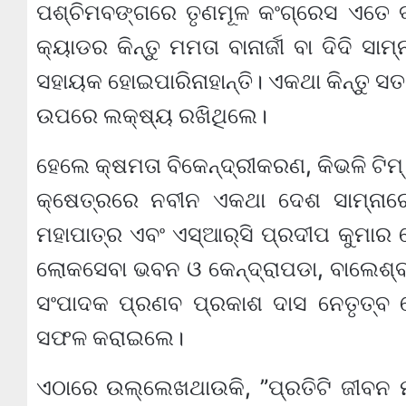
ପଶ୍ଚିମବଙ୍ଗରେ ତୃଣମୂଳ କଂଗ୍ରେସ ଏତେ ବ
କ୍ୟାଡର କିନ୍ତୁ ମମତା ବାନାର୍ଜୀ ବା ଦିଦି ସା
ସହାୟକ ହୋଇପାରିନାହାନ୍ତି। ଏକଥା କିନ୍ତୁ ସତ 
ଉପରେ ଲକ୍ଷ୍ୟ ରଖିଥିଲେ।
ହେଲେ କ୍ଷମତା ବିକେନ୍ଦ୍ରୀକରଣ, କିଭଳି ଟିମ୍ ସ୍
କ୍ଷେତ୍ରରେ ନବୀନ ଏକଥା ଦେଶ ସାମ୍ନା
ମହାପାତ୍ର ଏବଂ ଏସ୍‌ଆର୍‌ସି ପ୍ରଦୀପ କୁମାର 
ଲୋକସେବା ଭବନ ଓ କେନ୍ଦ୍ରାପଡା, ବାଲେଶ୍ବ
ସଂପାଦକ ପ୍ରଣବ ପ୍ରକାଶ ଦାସ ନେତୃତ୍ବ ନ
ସଫଳ କରାଇଲେ।
ଏଠାରେ ଉଲ୍ଲେଖଥାଉକି, ”ପ୍ରତିଟି ଜୀବନ 