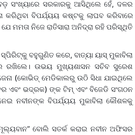
ଡ଼ ସଂଖ୍ୟାରେ ସରକାରକୁ ଆସିଥିଲେ ହେଁ, ଦଳର
ମ୍ନା କରିଥିବା ବିପର୍ଯ୍ୟୟ କଷ୍ଟକୁ ଲାଘବ କରିବାରେ
ଯେ ମମତା ନିଜେ ରାତିସାରା ଅନିଦ୍ରା ରହି ପରିସ୍ଥିତି
ପିରିଟ୍‌କୁ ବହୁଗୁଣିତ କରେ, ବାତ୍ୟା ୟାସ୍ ମୁକାବିଲା
ରେ ରଖିଲେ। ଉଭୟ ମୁଖ୍ୟଶାସନ ସଚିବ ସୁରେଶ
ଜେନା (କୋଭିଡ୍ ମେଡିକାଲରୁ ଉଠି ସିଧା ଯାଇଥିଲେ
ର ଏବଂ ଭଦ୍ରକ) ଙ୍କ ଟିମ୍ ଏବଂ ବିଜେଡି ସଂଗଠନ
େଇ ନବୀନଙ୍କ ବିପର୍ଯ୍ୟୟ ମୁକାବିଲା କୌଶଳକୁ
ମୂଲ୍ୟବାନ” ବୋଲି ସତର୍କ କରାଇ ନବୀନ ଅଫିସର