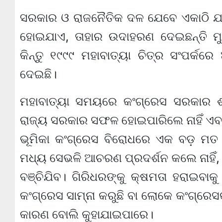
ସରକାର ଓ ରାଜନୈତିକ ଦଳ ଯେବେ ଏକାଠି ଯାନ୍ତ
ହୋଇଯାଏ, ତାହାର ଉଦାହରଣ ଦେଇଛନ୍ତି ମୁ
କିନ୍ତୁ ୧୯୯୯ ମହାବାତ୍ୟା ଚିତ୍ର ସଂପର
ଦେଇଛି।
ମହାବାତ୍ୟା ସମୟରେ କଂଗ୍ରେସ ସରକାର ଶା
ରାଜ୍ୟ ସରକାର ସଫଳ ହୋଇପାରିଲେ ନାହିଁ ଏବଂ
ଭୂମିକା କଂଗ୍ରେସ ବିରୋଧରେ ଏକ ବଡ଼ ମତ
ମଧ୍ୟ ସେଭଳି ଆଚରଣ ପ୍ରଦର୍ଶନ କଲେ ନାହିଁ, ଯ
ବଞ୍ଚିଯିବ। ଗିରିଧରଙ୍କୁ କ୍ଷମତା ହରାଇବ
କଂଗ୍ରେସ ସାମ୍ନା କରୁଛି ବା ଲୋକେ କଂଗ୍ରେ
କାରଣ ବୋଲି କୁହାଯାଇପାରେ।