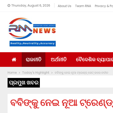
Thursday, August 6, 2026
About Us
Team RNA
Privacy & Po
ରାଜନୀତି
ଅର୍ଥନୀତି
ବୈଦେଶିକ ବ୍ୟାପା
Home
Today's Highlight
ବବିଙ୍କୁ ନେଇ ନୂଆ ଟ୍ରେଣ୍ଡ୍ ସେଟ୍ କଲେ ନବୀନ
ପ୍ରମୁଖ ଖବର
ବବିଙ୍କୁ ନେଇ ନୂଆ ଟ୍ରେଣ୍ଡ