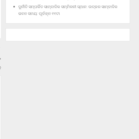
ଦୁର୍ନୀତି ସମ୍ପର୍କିତ ସାମ୍ବାଦିକ ସମ୍ମିଳନୀ ସ୍ଥାନ: ଉତ୍କଳ ସାମ୍ବାଦିକ
ଭବନ ସମୟ: ପୂର୍ବାହ୍ନ ୧୧ଟା
ନ