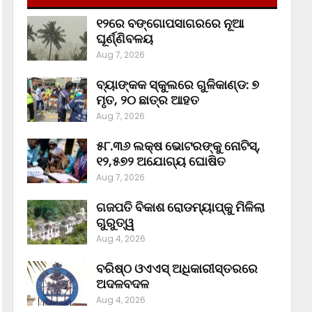
୧୨ରେ ବଙ୍ଗୋପସାଗରରେ ନୂଆ
ଘୂର୍ଣ୍ଣିବଳୟ
Aug 7, 2026
ବ୍ୟାଙ୍କକ ସ୍କୁଲରେ ଗୁଳିକାଣ୍ଡ: ୭
ମୃତ, ୨୦ ଛାତ୍ର ଆହତ
Aug 7, 2026
୫୮.୩୬ ଲକ୍ଷ ଭୋଟରଙ୍କୁ ନୋଟିସ୍‌,
୧୨,୫୭୨ ଅଯୋଗ୍ୟ ଘୋଷିତ
Aug 7, 2026
ଗଜପତି ବିକାଶ ରୋଡମ୍ୟାପ୍‌କୁ ମିଳିଲା
ଗୁରୁତ୍ୱ
Aug 4, 2026
ବରିଷ୍ଠ ଓଏଏସ୍‌ ଅଧିକାରୀସ୍ତରରେ
ଅଦଳବଦଳ
Aug 4, 2026