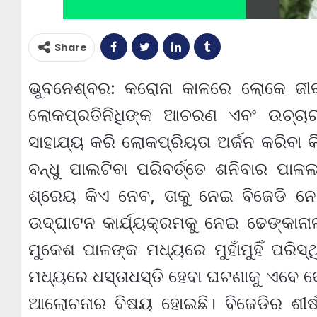
Share
ଭୁବନେଶ୍ବର: କରୋନା କାଳରେ ଲୋକେ ଜୀବନ
ଲୋକପ୍ରତିନିଧିଙ୍କ ଆଚରଣ ଏବଂ ଉଚ୍ଚାର
ସାହାଯ୍ୟ କରି ଲୋକପ୍ରିୟତା ଅର୍ଜନ କରିବା
ବନ୍ଧୁ ପାଲଟିବା ପରିବର୍ତ୍ତେ ଶନିବାର ପା
ଶ୍ରେୟ କିଏ ନେବ, ତାକୁ ନେଇ ବିଜେଡି ନେ
ଉଦ୍‌ଘାଟନ କାର୍ଯ୍ୟକ୍ରମକୁ ନେଇ ଢେଙ୍କାନ
ମୁକେଶ ପାଳଙ୍କ ମଧ୍ୟରେ ମୁହାଁମୁହିଁ ପରିସ
ମଧ୍ୟରେ ଧସ୍ତାଧସ୍ତି ହେବା ଘଟଣାକୁ ଏବେ କେ
ଆଲୋଚନାର ବିଷୟ ହୋଇଛି। ବିଜେଡିର ଶୀର