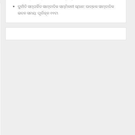
ଦୁର୍ନୀତି ସମ୍ପର୍କିତ ସାମ୍ବାଦିକ ସମ୍ମିଳନୀ ସ୍ଥାନ: ଉତ୍କଳ ସାମ୍ବାଦିକ
ଭବନ ସମୟ: ପୂର୍ବାହ୍ନ ୧୧ଟା