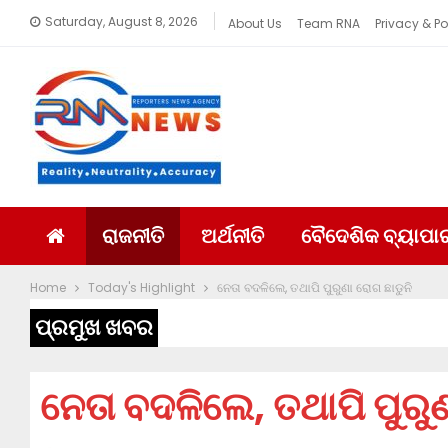
Saturday, August 8, 2026
About Us
Team RNA
Privacy & Po
ରାଜନୀତି
ଅର୍ଥନୀତି
ବୈଦେଶିକ ବ୍ୟାପା
Home
Today's Highlight
ନେତା ବଦଳିଲେ, ତଥାପି ପୁରୁଣା ରୋଗ ଛାଡୁନି
ପ୍ରମୁଖ ଖବର
ନେତା ବଦଳିଲେ, ତଥାପି ପୁରୁଣ