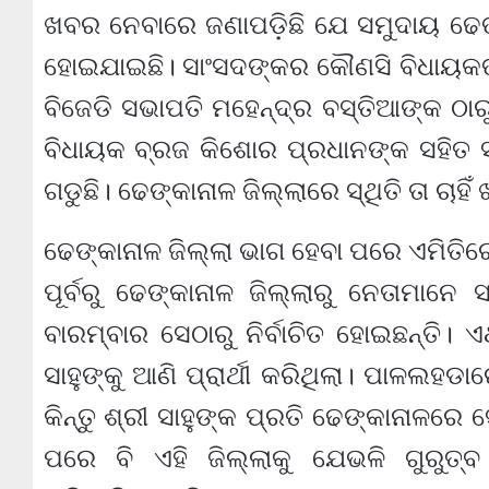
ଖବର ନେବାରେ ଜଣାପଡ଼ିଛି ଯେ ସମୁଦାୟ ଢେଙ
ହୋଇଯାଇଛି। ସାଂସଦଙ୍କର କୌଣସି ବିଧାୟକଙ୍କ
ବିଜେଡି ସଭାପତି ମହେନ୍ଦ୍ର ବସ୍ତିଆଙ୍କ ଠା
ବିଧାୟକ ବ୍ରଜ କିଶୋର ପ୍ରଧାନଙ୍କ ସହିତ 
ଗଡୁଛି। ଢେଙ୍କାନାଳ ଜିଲ୍ଲାରେ ସ୍ଥିତି ତା ଚାହିଁ
ଢେଙ୍କାନାଳ ଜିଲ୍ଲା ଭାଗ ହେବା ପରେ ଏମିତିରେ
ପୂର୍ବରୁ ଢେଙ୍କାନାଳ ଜିଲ୍ଲାରୁ ନେତାମାନ
ବାରମ୍ବାର ସେଠାରୁ ନିର୍ବାଚିତ ହୋଇଛନ୍ତି।
ସାହୁଙ୍କୁ ଆଣି ପ୍ରାର୍ଥୀ କରିଥିଲା। ପାଳଲହଡା
କିନ୍ତୁ ଶ୍ରୀ ସାହୁଙ୍କ ପ୍ରତି ଢେଙ୍କାନାଳରେ ସେ
ପରେ ବି ଏହି ଜିଲ୍ଲାକୁ ଯେଭଳି ଗୁରୁତ