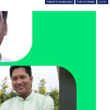
TODAY'S HIGHLIGHT
TOP STORIES
ରାଜନୀତି