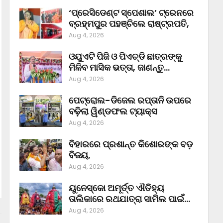
‘ପ୍ରେସିଡେଣ୍ଟ ସ୍ପେଶାଲ’ ଟ୍ରେନରେ
ବ୍ରହ୍ମପୁର ପହଞ୍ଚିଲେ ରାଷ୍ଟ୍ରପତି,
Aug 4, 2026
ଓୟୁଏଟି ପିଜି ଓ ପିଏଚ୍‌ଡି ଛାତ୍ରଙ୍କୁ
ମିଳିବ ମାସିକ ଭତ୍ତା, ଜାଣନ୍ତୁ…
Aug 4, 2026
ପେଟ୍ରୋଲ-ଡିଜେଲ ରପ୍ତାନି ଉପରେ
ବଢ଼ିଲା ୱିଣ୍ଡଫଲ ଟ୍ୟାକ୍ସ
Aug 4, 2026
ବିହାରରେ ପ୍ରଶାନ୍ତ କିଶୋରଙ୍କ ବଡ଼
ବିଜୟ,
Aug 4, 2026
ୟୁନେସ୍କୋ ଅମୂର୍ତ୍ତ ଐତିହ୍ୟ
ତାଲିକାରେ ରଥଯାତ୍ରା ସାମିଲ ପାଇଁ…
Aug 4, 2026