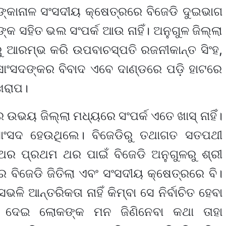
୍କାନାଳ ସଂସଦୀୟ କ୍ଷେତ୍ରରେ ବିଜେଡି ଦୁଇଭାଗ
 ସହିତ ଭଲ ସଂପର୍କ ଆଉ ନାହିଁ। ଅନୁଗୁଳ ଜିଲ୍ଲା
ରୁ ଆରମ୍ଭ କରି ଉପବାଚସ୍ପତି ରଜନୀକାନ୍ତ ସିଂହ,
ସାଂସଦଙ୍କର ବିବାଦ ଏବେ ଦାଣ୍ଡରେ ପଡ଼ି ହାଟରେ
 ଖରାପ।
 ଉଭୟ ଜିଲ୍ଲା ମଧ୍ୟରେ ସଂପର୍କ ଏତେ ଖାସ୍ ନାହିଁ।
େ ସାଂସଦ ହେଉଥିଲେ। ବିଜେଡିରୁ ତଥାଗତ ସତପଥୀ
 ଏଥର ପ୍ରଥମ ଥର ପାଇଁ ବିଜେଡି ଅନୁଗୁଳରୁ ଶ୍ରୀ
ରେ ବିଜେଡି ଜିତିଲା ଏବଂ ସଂସଦୀୟ କ୍ଷେତ୍ରରେ ବି।
ଭଳି ଆନ୍ତରିକତା ନାହିଁ କିମ୍ବା ସେ ନିର୍ବାଚିତ ହେବା
୍ବ ଦେଇ ଲୋକଙ୍କ ମନ ଜିଣିନେବା କଥା ତାହା