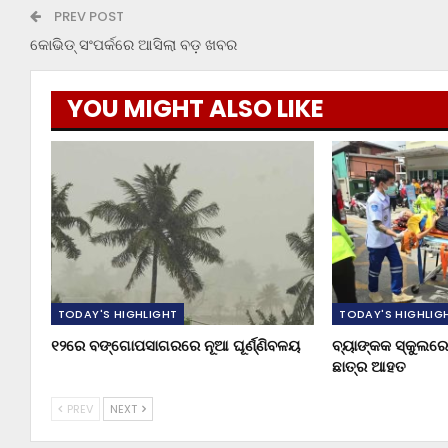
PREV POST
କୋଭିଡ୍ ସଂପର୍କରେ ଆସିଲା ବଡ଼ ଖବର
YOU MIGHT ALSO LIKE
TODAY'S HIGHLIGHT
TODAY'S HIGHLIG
୧୨ରେ ବଙ୍ଗୋପସାଗରରେ ନୂଆ ଘୂର୍ଣ୍ଣିବଳୟ
ବ୍ୟାଙ୍କକ ସ୍କୁଲରେ 
ଛାତ୍ର ଆହତ
PREV
NEXT