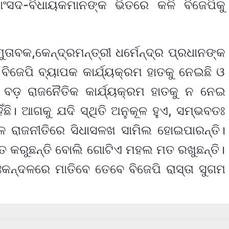
ସାଂସଦ-ବିଧାୟକମାନଙ୍କ ଭିତରେ କଳି ବିଜେପିକୁ
 ମୁତାବକ,କେନ୍ଦ୍ରମନ୍ତ୍ରୀ ଧର୍ମେନ୍ଦ୍ର ପ୍ରଧାନଙ୍କ
ିଜେପି ବ୍ୟାପକ କାର୍ଯ୍ୟକ୍ରମ ହାତକୁ ନେଇଛି ଓ
ଡ଼ ରାଜନୈତିକ କାର୍ଯ୍ୟକ୍ରମ ହାତକୁ ନ ନେଇ
ାହିଁଛି। ଆଗକୁ ଯଦି ସ୍ଥିତି ଅନୁକୂଳ ହୁଏ, ସମ୍ଭବତଃ
ାଳ ରାଜନୀତିରେ ସିଧାସଳଖ ସାମିଲ ହୋଇପାରନ୍ତି।
ୁତ କରୁଛନ୍ତି ବୋଲି ଗୋଟିଏ ମହଲ ମତ ରଖୁଛନ୍ତି।
କନ୍ଦଳରେ ମାତିବେ ତେବେ ବିଜେପି ରାସ୍ତା ସୁଗମ