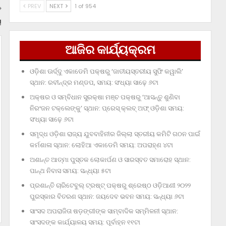
PREV
NEXT
1 of 954
!
ଆଜିର କାର୍ଯ୍ୟକ୍ରମ
ଓଡ଼ିଶା ଊର୍ଦ୍ଦୁ ଏକାଡେମି ପକ୍ଷରୁ ‘ଜାତୀୟସ୍ତରୀୟ ସୁଫି କୱାଲି’
ସ୍ଥାନ: ରବୀନ୍ଦ୍ର ମଣ୍ଡପ, ସମୟ: ସଂଧ୍ୟା ସାଢ଼େ ୬ଟା
ଅକ୍ଷର ଓ ସମ୍ବିଧାନ ସୁରକ୍ଷା ମଞ୍ଚ ପକ୍ଷରୁ ‘ଆସନ୍ତୁ ଶୁଣିବା
ନିରଂଜନ ଟକ୍‌ଲେଙ୍କୁ’ ସ୍ଥାନ: ପ୍ରେସ୍‌ କ୍ଲବ୍‌ ଅଫ୍‌ ଓଡ଼ିଶା ସମୟ:
ସଂଧ୍ୟା ସାଢ଼େ ୬ଟା
ସମୃଦ୍ଧ ଓଡ଼ିଶା ରାଜ୍ୟ ଯୁବବାହିନୀର ଜିଲ୍ଲା ସ୍ତରୀୟ କମିଟି ଗଠନ ପାଇଁ
କର୍ମଶାଳା ସ୍ଥାନ: ଲୋହିଆ ଏକାଡେମି ସମୟ: ଅପରାହ୍‌ଣ ୪ଟା
ଅଶାନ୍ତ ଆତ୍ମା ପୁସ୍ତକ ଲୋକାର୍ପଣ ଓ ସାରସ୍ବତ ସମାରୋହ ସ୍ଥାନ:
ପାନ୍ଥ ନିବାସ ସମୟ: ସନ୍ଧ୍ୟା ୫ଟା
ପ୍ରଶାନ୍ତି ଚାରିଟେବୁଲ୍‌ ଟ୍ରଷ୍ଟ୍‌ ପକ୍ଷରୁ ଶ୍ରେଷ୍ଠ ଓଡ଼ିଆଣୀ ୨୦୨୨
ପୁରସ୍କାର ବିତରଣ ସ୍ଥାନ: ଜୟଦେବ ଭବନ ସମୟ: ସନ୍ଧ୍ୟା ୬ଟା
ସାଂସଦ ଅପରାଜିତା ଷଡ଼ଙ୍ଗୀଙ୍କ ସାମ୍ବାଦିକ ସମ୍ମିଳନୀ ସ୍ଥାନ:
ସାଂସଦଙ୍କ କାର୍ଯ୍ୟାଳୟ ସମୟ: ପୂର୍ବାହ୍ନ ୧୧ଟା