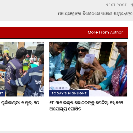
NEXT POST
ମହାପ୍ରଭୁଙ୍କ ବିରୋଧରେ ଭୀଷଣ ଷଡ଼୍‌ଯନ୍ତ୍ର
More From Author
HT
TODAY'S HIGHLIGHT
ଗୁଳିକାଣ୍ଡ: ୭ ମୃତ, ୨୦
୫୮.୩୬ ଲକ୍ଷ ଭୋଟରଙ୍କୁ ନୋଟିସ୍‌, ୧୨,୫୭୨
ଅଯୋଗ୍ୟ ଘୋଷିତ