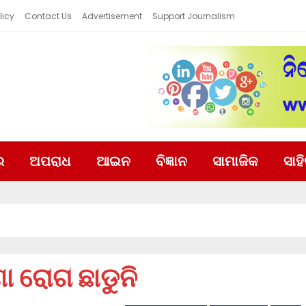
licy
Contact Us
Advertisement
Support Journalism
ର
ଅପରାଧ
ଆଇନ
ବିଜ୍ଞାନ
ସାମାଜିକ
ସାହ
ା ରୋଗ ଛାଡୁନି