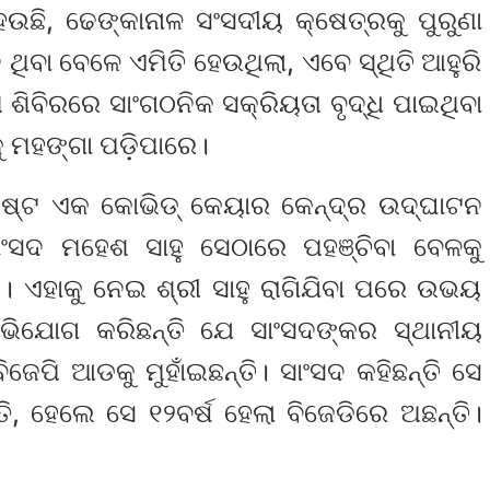
ଛି, ଢେଙ୍କାନାଳ ସଂସଦୀୟ କ୍ଷେତ୍ରକୁ ପୁରୁଣା
 ଥିବା ବେଳେ ଏମିତି ହେଉଥିଲା, ଏବେ ସ୍ଥିତି ଆହୁରି
 ଶିବିରରେ ସାଂଗଠନିକ ସକ୍ରିୟତା ବୃଦ୍ଧି ପାଇଥିବା
 ମହଙ୍ଗା ପଡ଼ିପାରେ।
ିଷ୍ଟ ଏକ କୋଭିଡ୍ କେୟାର କେନ୍ଦ୍ର ଉଦ୍‌ଘାଟନ
ାଂସଦ ମହେଶ ସାହୁ ସେଠାରେ ପହଞ୍ଚିବା ବେଳକୁ
। ଏହାକୁ ନେଇ ଶ୍ରୀ ସାହୁ ରାଗିଯିବା ପରେ ଉଭୟ
 ଅଭିଯୋଗ କରିଛନ୍ତି ଯେ ସାଂସଦଙ୍କର ସ୍ଥାନୀୟ
 ବିଜେପି ଆଡକୁ ମୁହାଁଇଛନ୍ତି। ସାଂସଦ କହିଛନ୍ତି ସେ
ତି, ହେଲେ ସେ ୧୨ବର୍ଷ ହେଲା ବିଜେଡିରେ ଅଛନ୍ତି।