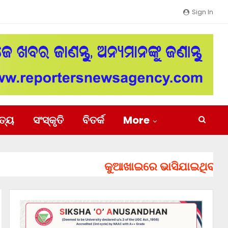
Sign In
ିତ୍ୟ
ସଂସ୍କୃତି
ବିତର୍କ
More
କୁଆଖାଇରେ ଭାସିଯାଇଥିବା ୨ ଯୁବକ