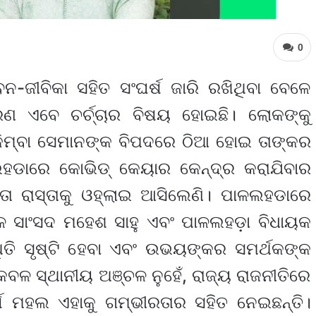
0
-ଜୀବିକା ସହିତ ସଂଘର୍ଷ ଜାରି ରଖିଥିବା ବେଳେ
ଣ ଏବେ ଚର୍ଚ୍ଚାର ବିଷୟ ହୋଇଛି। ଲୋକଙ୍କୁ
 କିମ୍ବା ସେମାନଙ୍କ ବିପଦରେ ଠିଆ ହୋଇ ତାଙ୍କର
ଳଲହଡାରେ କୋଭିଡ୍ କେୟାର କେନ୍ଦ୍ର କରାଯିବାର
ତା ରାସ୍ତାକୁ ଓହ୍ଲାଇ ଆସିଲେଣି। ପାଳଲହଡାରେ
ାଳ ସାଂସଦ ମହେଶ ସାହୁ ଏବଂ ପାଳଲହଡ଼ା ବିଧାୟକ
୍ଥିତି ସୃଷ୍ଟି ହେବା ଏବଂ ଉଭୟଙ୍କର ସମର୍ଥକଙ୍କ
ବଳ ସ୍ଥାନୀୟ ଅଞ୍ଚଳ ନୁହେଁ, ରାଜ୍ୟ ରାଜନୀତିରେ
୍ଷ ମହଲ ଏହାକୁ ଗମ୍ଭୀରତାର ସହିତ ନେଇଛନ୍ତି।