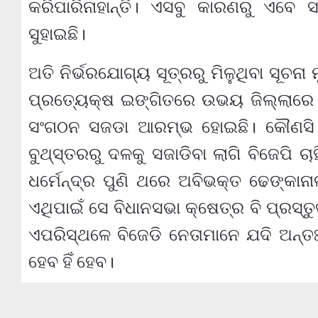
କରିପାରିନାହାନ୍ତି। ଏସବୁ କାରଣରୁ ଏବେ 
ସୁହାଇଛି।
ଅତି ନିର୍ଭରଯୋଗ୍ୟ ସୂତ୍ରରୁ ମିଳୁଥିବା ସୂଚନା
ପ୍ରତ୍ୟେକ୍ଷ ଇଙ୍ଗିତରେ ଉଭୟ ଜିଲ୍ଲାରେ ବ
ସଂଗଠନ ସଜଡା ଆରମ୍ଭ ହୋଇଛି। କୌଣସି ବ
ବୁଥ୍‌ସ୍ତରରୁ ଦଳକୁ ସଜାଡିବା ଲାଗି ବିଜେପି ଚ
ଧର୍ମେନ୍ଦ୍ର ପୁଣି ଥରେ ଅବିଭକ୍ତ ଢେଙ୍କାନ
ଏଥିପାଇଁ ସେ ବିଧାନସଭା କ୍ଷେତ୍ର ବି ପ୍ରସ୍ତ
ଏପରିସ୍ଥଳେ ବିଜେଡି ନେତାମାନେ ଯଦି ଅନ୍ତଃ
ହେବ ହିଁ ହେବ।