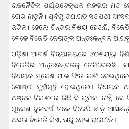
ରାଜନୈତିକ ପର୍ଯ୍ୟବେକ୍ଷକ ମହଲର ମତ ହେଉ
ରୋଗ ଛାଡୁନି। ପୂର୍ବରୁ ତଥାଗତ ସତପଥୀ ସାଂସଦ
ଜଟିଳ। ହେଲେ ଚିନ୍ତାର ବିଷୟ ହେଉଛି, ବିଜେପି
ବେଳେ ବିଜେଡି ନେତାଙ୍କ ଅନ୍ତଃକନ୍ଦଳ ଆଗକୁ
ଓଡ଼ିଶା ଆଦର୍ଶ ବିଦ୍ୟାଳୟରେ ୪୦ଶଯ୍ୟା ବିଶ
ବିଜେଡିର ଅନ୍ତଃକନ୍ଦଳକୁ ତେଜିଦେଇଛି। ସ
ବିଧାୟକ ମୁକେଶ ପାଳ ଫିତା କାଟି ଦେଇଥିଲେ
ଗୋଷ୍ଠୀ ମୁହାଁମୁହିଁ ହୋଇଥିଲେ। ବିଧାୟକ
ଅଞ୍ଚଳ ବିକାଶରେ କିଛି ବି ଭୂମିକା ନାହିଁ, ସେ
ମୁକେଶ ଦୁଇବର୍ଷ ତଳେ ବିଜେପି ଛାଡ଼ି ଆସିଛନ୍
ଅସଲ ବିଜେଡି କିଏ, ତାକୁ ନେଇ ରାଜନୀତି।