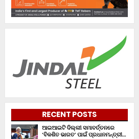
RECENT POSTS
ଆଇଆଇଟି ଦିଲ୍ଲୀ ସମାବର୍ତ୍ତନରେ
‘ବିକଶିତ ଭାରତ’ ପାଇଁ ପ୍ରଧାନମନ୍ତ୍ରୀ…