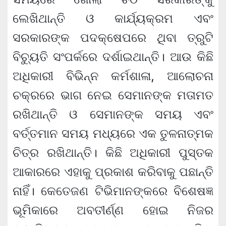
ଲେଖିଥାନ୍ତି ଓ କାର୍ଯ୍ୟକ୍ରମ ଏବଂ
ସରକାରଙ୍କ ପଦକ୍ଷେପରେ ଥିବା ତ୍ରୁଟି
ବିଚ୍ୟୁତି ସଂପର୍କରେ ଦର୍ଶାଇଥାନ୍ତି। ଆଉ କିଛି
ଅଧିକାରୀ ବିଭିନ୍ନ କର୍ମଶାଳା, ଆଲୋଚନା
ଚକ୍ରରେ ଭାଗ ନେଇ ସେମାନଙ୍କ ମତାମତ
ରଖିଥାନ୍ତି ଓ ସେମାନଙ୍କ ସମୟ ଏବଂ
ବର୍ତ୍ତମାନ ସମୟ ମଧ୍ୟରେ ଏକ ତୁଳନାତ୍ମକ
ଚିତ୍ର ରଖିଥାନ୍ତି। କିଛି ଅଧିକାରୀ ପୁସ୍ତକ
ଆକାରରେ ଏହାକୁ ପ୍ରକାଶ କରିବାକୁ ପଛାନ୍ତି
ନାହିଁ। କେତେଜଣ ଟିଭିମାନଙ୍କରେ ବିଶେଷଜ୍ଞ
ଭୂମିକାରେ ଅବତୀର୍ଣ୍ଣ ହୋଇ ନିଜର