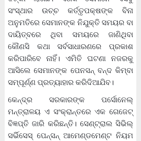
ସଂସ୍ଥାର ଉଚ୍ଚ କର୍ତ୍ତୃପକ୍ଷଙ୍କ ବିନା
ଅନୁମତିରେ ସେମାନଙ୍କ ନିଯୁକ୍ତି ସମୟର ବା
ଦାୟିତ୍ବରେ ଥିବା ସମୟରେ ଜାଣିଥିବା
କୌଣସି କଥା ସର୍ବସାଧାରଣରେ ପ୍ରକାଶ
କରିପାରିବେ ନାହିଁ। ଏମିତି ଘଟଣା ନଜରକୁ
ଆସିଲେ ସେମାନଙ୍କ ପେନସନ୍ ବନ୍ଦ କିମ୍ବା
ସମ୍ପୂର୍ଣ୍ଣ ପ୍ରତ୍ୟାହାର କରିଦିଆଯିବ।
କେନ୍ଦ୍ର ସରକାରଙ୍କ ପର୍ସୋନେଲ୍
ମନ୍ତ୍ରାଳୟ ଏ ସଂକ୍ରାନ୍ତରେ ଏକ ଗେଜେଟ୍
ବିଜ୍ଞପ୍ତି ଜାରି କରିଛନ୍ତି। ସେଣ୍ଟ୍ରାଲ ସିଭିଲ୍
ସର୍ଭିସେସ୍ ପେନ୍‌ସନ୍ ଆମେଣ୍ଡମେଣ୍ଟ ନିୟମ