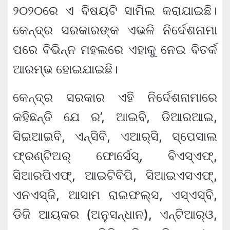
୨୦୨୦ରେ ଏ ବିଷୟଟି ସାମିଲ କରାଯାଇଛି।
କେନ୍ଦ୍ର ସରକାରଙ୍କ ଏଭଳି ନିର୍ଦେଶନାମା
ପରେ ବିଭିନ୍ନ ମହଲରେ ଏହାକୁ ନେଇ ବିତର୍କ
ଆରମ୍ଭ ହୋଇଯାଇଛି।
କେନ୍ଦ୍ର ସରକାର ଏହି ନିର୍ଦେଶନାମାରେ
କହିଛନ୍ତି ଯେ ର’, ଆଇବି, ଡିଆରଆଇ,
ସିଇଆଇବି, ଏନ୍‌ସିବି, ଏଆର୍‌ସି, ସ୍ପେସାଲ
ଫ୍ରଣ୍ଟିଅର୍ ଫୋର୍ସେସ୍, ବିଏସ୍‌ଏଫ୍,
ସିଆରପିଏଫ୍, ଆଇଟିବିପି, ସିଆଇଏସଏଫ୍,
ଏନଏସ୍‌ଜି, ଆସାମ ରାଇଫଲ୍ସ, ଏସ୍‌ଏସ୍‌ବି,
ଡିଜି ଆୟକର (ଅନୁସନ୍ଧାନ), ଏନ୍‌ଟିଆର୍‌ଓ,