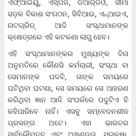
ଏଫ୍‌ଆଇୟୁ, ଏସ୍‌ପିଜି, ଡିଆର୍‌ଡିଓ, ସୀମା
ସଡ଼କ ବିକାଶ ସଂଗଠନ, ସିବିଆଇ, ଏନ୍‌ଆଇଏ,
ନାଟଗ୍ରିଡ୍ ଆଦି ସଂସ୍ଥାମାନଙ୍କ
କ୍ଷେତ୍ରରେ ଏହି କଟକଣା ଲାଗୁ ହେବ।
ଏହି ସଂସ୍ଥାମାନଙ୍କର ମୁଖ୍ୟଙ୍କ ବିନା
ଅନୁମତିରେ କୌଣସି କର୍ମଚାରୀ, ସଂସ୍ଥା ବା
ସେମାନଙ୍କ ପଦବି, ତାଙ୍କ ସମୟରେ
ଘଟିଥିବା ଘଟଣା, ସେ ସମୟରେ ସେ ଆହରଣ
କରିଥିବା ଜ୍ଞାନ ଆଦି ସଂପର୍କରେ ପଦୁଟିଏ ବି
କହିପାରିବେ ନାହିଁ। ଏସବୁ ସମ୍ବେଦନଶୀଳ
ପ୍ରସଙ୍ଗ ଅଟେ। ଏହା ଭାରତର
ସାର୍ବଭୌମତ୍ବ ଏବଂ ଅଖଣ୍ଡତା, ସୁରକ୍ଷା,