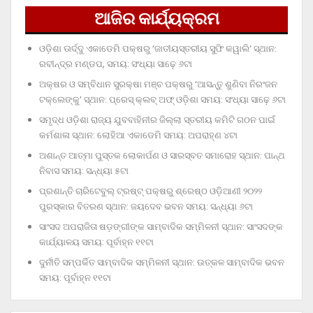
ଆଜିର କାର୍ଯ୍ୟକ୍ରମ
ଓଡ଼ିଶା ଊର୍ଦ୍ଦୁ ଏକାଡେମି ପକ୍ଷରୁ ‘ଜାତୀୟସ୍ତରୀୟ ସୁଫି କୱାଲି’ ସ୍ଥାନ:
ରବୀନ୍ଦ୍ର ମଣ୍ଡପ, ସମୟ: ସଂଧ୍ୟା ସାଢ଼େ ୬ଟା
ଅକ୍ଷର ଓ ସମ୍ବିଧାନ ସୁରକ୍ଷା ମଞ୍ଚ ପକ୍ଷରୁ ‘ଆସନ୍ତୁ ଶୁଣିବା ନିରଂଜନ
ଟକ୍‌ଲେଙ୍କୁ’ ସ୍ଥାନ: ପ୍ରେସ୍‌ କ୍ଲବ୍‌ ଅଫ୍‌ ଓଡ଼ିଶା ସମୟ: ସଂଧ୍ୟା ସାଢ଼େ ୬ଟା
ସମୃଦ୍ଧ ଓଡ଼ିଶା ରାଜ୍ୟ ଯୁବବାହିନୀର ଜିଲ୍ଲା ସ୍ତରୀୟ କମିଟି ଗଠନ ପାଇଁ
କର୍ମଶାଳା ସ୍ଥାନ: ଲୋହିଆ ଏକାଡେମି ସମୟ: ଅପରାହ୍‌ଣ ୪ଟା
ଅଶାନ୍ତ ଆତ୍ମା ପୁସ୍ତକ ଲୋକାର୍ପଣ ଓ ସାରସ୍ବତ ସମାରୋହ ସ୍ଥାନ: ପାନ୍ଥ
ନିବାସ ସମୟ: ସନ୍ଧ୍ୟା ୫ଟା
ପ୍ରଶାନ୍ତି ଚାରିଟେବୁଲ୍‌ ଟ୍ରଷ୍ଟ୍‌ ପକ୍ଷରୁ ଶ୍ରେଷ୍ଠ ଓଡ଼ିଆଣୀ ୨୦୨୨
ପୁରସ୍କାର ବିତରଣ ସ୍ଥାନ: ଜୟଦେବ ଭବନ ସମୟ: ସନ୍ଧ୍ୟା ୬ଟା
ସାଂସଦ ଅପରାଜିତା ଷଡ଼ଙ୍ଗୀଙ୍କ ସାମ୍ବାଦିକ ସମ୍ମିଳନୀ ସ୍ଥାନ: ସାଂସଦଙ୍କ
କାର୍ଯ୍ୟାଳୟ ସମୟ: ପୂର୍ବାହ୍ନ ୧୧ଟା
ଦୁର୍ନୀତି ସମ୍ପର୍କିତ ସାମ୍ବାଦିକ ସମ୍ମିଳନୀ ସ୍ଥାନ: ଉତ୍କଳ ସାମ୍ବାଦିକ ଭବନ
ସମୟ: ପୂର୍ବାହ୍ନ ୧୧ଟା