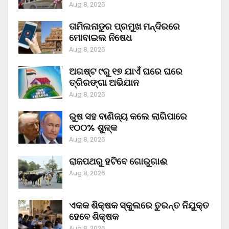
Aug 8, 2026
ତାମିଲନାଡୁର ପ୍ରମୁଖ ମନ୍ଦିରରେ
ମୋବାଇଲ ନିଷେଧ
Aug 8, 2026
ଅଗଷ୍ଟ ୯ରୁ ୧୭ ଯାଏଁ ଘରେ ଘରେ
ତ୍ରିରଙ୍ଗା ଅଭିଯାନ
Aug 8, 2026
ରୁଷ ସହ ବାଣିଜ୍ୟ କଲେ ଲାଗିପାରେ
୧୦୦% ଶୁଳ୍କ
Aug 8, 2026
ରାଜପଥରୁ ହଟିବେ ଗୋରୁଗାଈ
Aug 8, 2026
ଏକକ ଶିକ୍ଷକ ସ୍କୁଲରେ ତୁରନ୍ତ ନିଯୁକ୍ତ
ହେବେ ଶିକ୍ଷକ
Aug 8, 2026