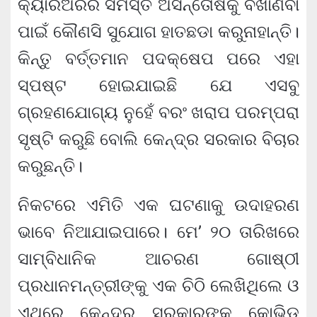
କ୍ୟାରିଅରର ସମସ୍ତ ଅସନ୍ତୋଷକୁ ବଖାଣିବା
ପାଇଁ କୌଣସି ସୁଯୋଗ ହାତଛଡା କରୁନାହାନ୍ତି।
କିନ୍ତୁ ବର୍ତ୍ତମାନ ପଦକ୍ଷେପ ପରେ ଏହା
ସ୍ପଷ୍ଟ ହୋଇଯାଇଛି ଯେ ଏସବୁ
ଗ୍ରହଣଯୋଗ୍ୟ ନୁହେଁ ବରଂ ଖରାପ ପରମ୍ପରା
ସୃଷ୍ଟି କରୁଛି ବୋଲି କେନ୍ଦ୍ର ସରକାର ବିଚାର
କରୁଛନ୍ତି।
ନିକଟରେ ଏମିତି ଏକ ଘଟଣାକୁ ଉଦାହରଣ
ଭାବେ ନିଆଯାଇପାରେ। ମେ’ ୨୦ ତାରିଖରେ
ସାମ୍ବିଧାନିକ ଆଚରଣ ଗୋଷ୍ଠୀ
ପ୍ରଧାନମନ୍ତ୍ରୀଙ୍କୁ ଏକ ଚିଠି ଲେଖିଥିଲେ ଓ
ଏଥିରେ କେନ୍ଦ୍ର ସରକାରଙ୍କ କୋଭିଡ୍