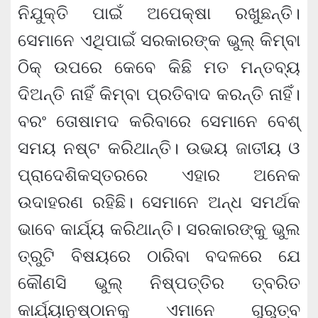
ନିଯୁକ୍ତି ପାଇଁ ଅପେକ୍ଷା ରଖୁଛନ୍ତି।
ସେମାନେ ଏଥିପାଇଁ ସରକାରଙ୍କ ଭୁଲ୍ କିମ୍ବା
ଠିକ୍ ଉପରେ କେବେ କିଛି ମତ ମନ୍ତବ୍ୟ
ଦିଅନ୍ତି ନାହିଁ କିମ୍ବା ପ୍ରତିବାଦ କରନ୍ତି ନାହିଁ।
ବରଂ ତୋଷାମଦ କରିବାରେ ସେମାନେ ବେଶ୍
ସମୟ ନଷ୍ଟ କରିଥାନ୍ତି। ଉଭୟ ଜାତୀୟ ଓ
ପ୍ରାଦେଶିକସ୍ତରରେ ଏହାର ଅନେକ
ଉଦାହରଣ ରହିଛି। ସେମାନେ ଅନ୍ଧ ସମର୍ଥକ
ଭାବେ କାର୍ଯ୍ୟ କରିଥାନ୍ତି। ସରକାରଙ୍କୁ ଭୁଲ
ତ୍ରୁଟି ବିଷୟରେ ଠାରିବା ବଦଳରେ ଯେ
କୌଣସି ଭୁଲ୍ ନିଷ୍ପତ୍ତିର ତ୍ବରିତ
କାର୍ଯ୍ୟାନୁଷ୍ଠାନକୁ ଏମାନେ ଗୁରୁତ୍ବ