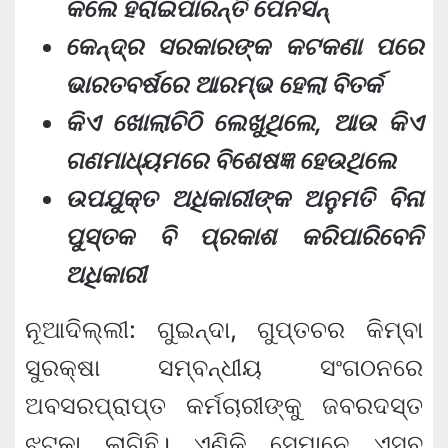
କଲେ ହରାଇପାରନ୍ତି ପେନସନ୍
କେନ୍ଦ୍ର ସରକାରଙ୍କ କଟକଣା ପରେ
ଭାରତବର୍ଷରେ ଆରମ୍ଭ ହେଲା ବିତର୍କ
କିଏ ଖୋଲାଚିଠି ଲେଖୁଥିଲେ, ଆଉ କିଏ
ଗଣମାଧ୍ୟମରେ ବିଶେଷଜ୍ଞ ହେଉଥିଲେ
ଉପଯୁକ୍ତ ଅଧିକାରୀଙ୍କ ଅନୁମତି ବିନା
ପୁସ୍ତକ ବି ପ୍ରକାଶ କରିପାରିବେନି
ଅଧିକାରୀ
ନୂଆଦିଲ୍ଲୀ: ଗୁଇନ୍ଦା, ଗୁପ୍ତଚର କିମ୍ବା
ସୁରକ୍ଷା ସମ୍ବନ୍ଧୀୟ ସଂଗଠନରେ
ଅବସରପ୍ରାପ୍ତ କର୍ମଚାରୀଙ୍କୁ ଜବରଦସ୍ତ
ଝଟ୍‌କା ଲାଗିଛି। ଏଣିକି ସେମାନେ ଏସବୁ