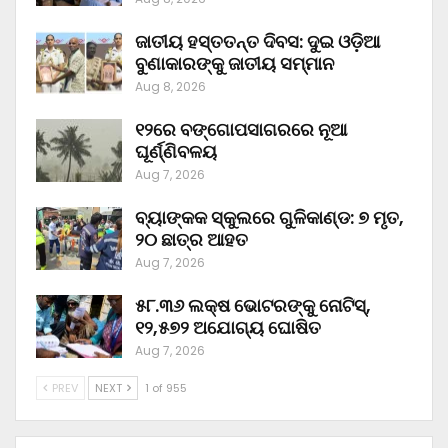
ଜାତୀୟ ହସ୍ତତନ୍ତ ଦିବସ: ଦୁଇ ଓଡ଼ିଆ
ବୁଣାକାରଙ୍କୁ ଜାତୀୟ ସମ୍ମାନ
Aug 8, 2026
୧୨ରେ ବଙ୍ଗୋପସାଗରରେ ନୂଆ
ଘୂର୍ଣ୍ଣିବଳୟ
Aug 7, 2026
ବ୍ୟାଙ୍କକ ସ୍କୁଲରେ ଗୁଳିକାଣ୍ଡ: ୭ ମୃତ,
୨୦ ଛାତ୍ର ଆହତ
Aug 7, 2026
୫୮.୩୬ ଲକ୍ଷ ଭୋଟରଙ୍କୁ ନୋଟିସ୍‌,
୧୨,୫୭୨ ଅଯୋଗ୍ୟ ଘୋଷିତ
Aug 7, 2026
PREV
NEXT
1 of 955