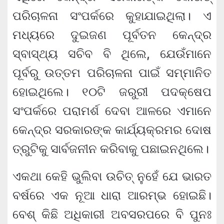
ପରିଚାଳନା ସଂପର୍କରେ କୁହାଯାଇଥିଲା। ଏ
ମଧ୍ୟରେ ଦୁଇଜଣ ପୂର୍ବତନ କେନ୍ଦ୍ର
ସ୍ବାସ୍ଥ୍ୟ ସଚିବ ବି ଥିଲେ, ଯେଉଁମାନେ
ପୂର୍ବରୁ ଉତ୍ତମ ପରିଚାଳନା ପାଇଁ ସମ୍ମାନିତ
ହୋଇଥିଲେ। ୧୦ଟି ଜରୁରୀ ପଦକ୍ଷେପ
ସଂପର୍କରେ ପରାମର୍ଶ ଦେବା ଆଳରେ ଏମାନେ
କେନ୍ଦ୍ର ସରକାରଙ୍କ କାର୍ଯ୍ୟକ୍ରମର ଦୋଷ
ତ୍ରୁଟିକୁ ସାର୍ବଜନୀନ କରିବାକୁ ପଛାଇନଥିଲେ।
ଏକଥା କେହି ଭୁଲିବା ଉଚିତ୍ ନୁହେଁ ଯେ ଭାରତ
ବର୍ଷରେ ଏକ ନୂଆ ଧାରା ଆରମ୍ଭ ହୋଇଛି।
ବେଶ୍ କିଛି ଅଧିକାରୀ ଅବସରପରେ ବି ପୁନଃ