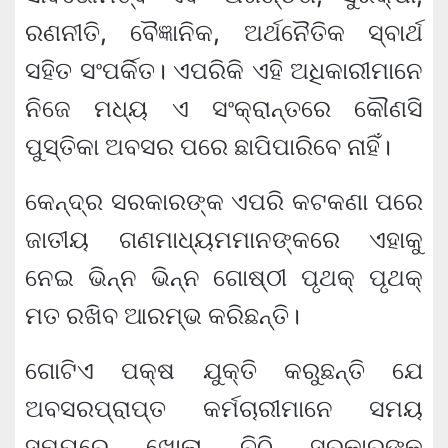
ରଣନୀତି, ବୈଜ୍ଞାନିକ, ଅର୍ଥନୈତିକ ସ୍ବାର୍ଥ
ସହିତ ସଂପର୍କିତ। ଏପରିକି ଏହି ଅଧିକାରୀମାନେ
ନିଜେ ମଧ୍ୟ ଏ ସଂକ୍ରାନ୍ତରେ କୌଣସି
ପୁସ୍ତିକା ଅବସର ପରେ ଛାପିପାରିବେ ନାହିଁ।
କେନ୍ଦ୍ର ସରକାରଙ୍କ ଏପରି କଟକଣା ପରେ
ଜାତୀୟ ଗଣମାଧ୍ୟମମାନଙ୍କରେ ଏହାକୁ
ନେଇ ଭିନ୍ନ ଭିନ୍ନ ଗୋଷ୍ଠୀ ପୃଥକ୍ ପୃଥକ୍
ମତ ରଖିବ ଆରମ୍ଭ କରିଛନ୍ତି।
ଗୋଟିଏ ପକ୍ଷ ଯୁକ୍ତି କରୁଛନ୍ତି ଯେ
ଅବସରପ୍ରାପ୍ତ କର୍ମଚାରୀମାନେ ସମୟ
ସମୟରେ ଖୋଲା ଚିଠି ସରକାରଙ୍କୁ