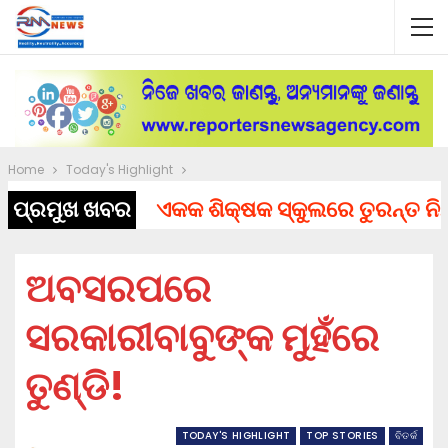
Home
Today's Highlight
ପ୍ରମୁଖ ଖବର
ଏକକ ଶିକ୍ଷକ ସ୍କୁଲରେ ତୁରନ୍ତ ନିଯୁକ୍ତ
ଅବସରପରେ
ସରକାରୀବାବୁଙ୍କ ମୁହଁରେ
ତୁଣ୍ଡି!
TODAY'S HIGHLIGHT
TOP STORIES
ବିତର୍କ