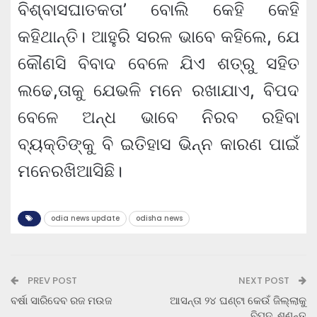
ବିଶ୍ବାସଘାତକତା’ ବୋଲି କେହି କେହି
କହିଥାନ୍ତି। ଆହୁରି ସରଳ ଭାବେ କହିଲେ, ଯେ
କୌଣସି ବିବାଦ ବେଳେ ଯିଏ ଶତ୍ରୁ ସହିତ
ଲଢେ,ତାକୁ ଯେଭଳି ମନେ ରଖାଯାଏ, ବିପଦ
ବେଳେ ଅନ୍ଧ ଭାବେ ନିରବ ରହିବା
ବ୍ୟକ୍ତିଙ୍କୁ ବି ଇତିହାସ ଭିନ୍ନ କାରଣ ପାଇଁ
ମନେରଖିଆସିଛି।
odia news update
odisha news
PREV POST
NEXT POST
ବର୍ଷା ସାରିଦେବ ରଜ ମଉଜ
ଆସନ୍ତା ୨୪ ଘଣ୍ଟା କେଉଁ ଜିଲ୍ଲାକୁ
ବିପଦ, ଶୁଣନ୍ତୁ