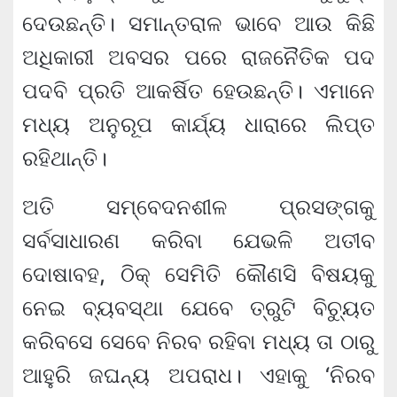
ଦେଉଛନ୍ତି। ସମାନ୍ତରାଳ ଭାବେ ଆଉ କିଛି
ଅଧିକାରୀ ଅବସର ପରେ ରାଜନୈତିକ ପଦ
ପଦବି ପ୍ରତି ଆକର୍ଷିତ ହେଉଛନ୍ତି। ଏମାନେ
ମଧ୍ୟ ଅନୁରୂପ କାର୍ଯ୍ୟ ଧାରାରେ ଲିପ୍ତ
ରହିଥାନ୍ତି।
ଅତି ସମ୍ବେଦନଶୀଳ ପ୍ରସଙ୍ଗକୁ
ସର୍ବସାଧାରଣ କରିବା ଯେଭଳି ଅତୀବ
ଦୋଷାବହ, ଠିକ୍ ସେମିତି କୌଣସି ବିଷୟକୁ
ନେଇ ବ୍ୟବସ୍ଥା ଯେବେ ତ୍ରୁଟି ବିଚ୍ୟୁତ
କରିବସେ ସେବେ ନିରବ ରହିବା ମଧ୍ୟ ତା ଠାରୁ
ଆହୁରି ଜଘନ୍ୟ ଅପରାଧ। ଏହାକୁ ‘ନିରବ