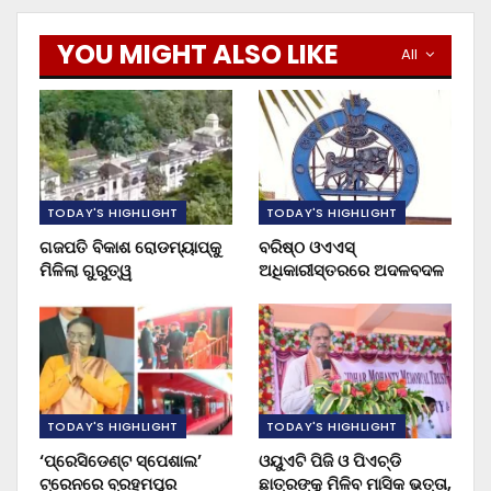
YOU MIGHT ALSO LIKE
All
TODAY'S HIGHLIGHT
TODAY'S HIGHLIGHT
ଗଜପତି ବିକାଶ ରୋଡମ୍ୟାପ୍‌କୁ
ବରିଷ୍ଠ ଓଏଏସ୍‌
ମିଳିଲା ଗୁରୁତ୍ୱ
ଅଧିକାରୀସ୍ତରରେ ଅଦଳବଦଳ
TODAY'S HIGHLIGHT
TODAY'S HIGHLIGHT
‘ପ୍ରେସିଡେଣ୍ଟ ସ୍ପେଶାଲ’
ଓୟୁଏଟି ପିଜି ଓ ପିଏଚ୍‌ଡି
ଟ୍ରେନରେ ବ୍ରହ୍ମପୁର
ଛାତ୍ରଙ୍କୁ ମିଳିବ ମାସିକ ଭତ୍ତା,