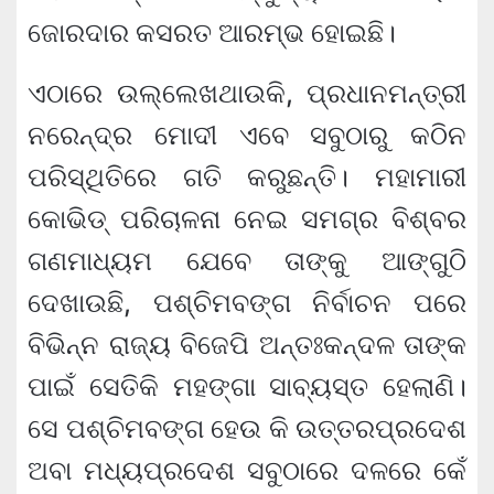
ଜୋରଦାର କସରତ ଆରମ୍ଭ ହୋଇଛି।
ଏଠାରେ ଉଲ୍ଲେଖଥାଉକି, ପ୍ରଧାନମନ୍ତ୍ରୀ
ନରେନ୍ଦ୍ର ମୋଦୀ ଏବେ ସବୁଠାରୁ କଠିନ
ପରିସ୍ଥିତିରେ ଗତି କରୁଛନ୍ତି। ମହାମାରୀ
କୋଭିଡ୍ ପରିଚାଳନା ନେଇ ସମଗ୍ର ବିଶ୍ବର
ଗଣମାଧ୍ୟମ ଯେବେ ତାଙ୍କୁ ଆଙ୍ଗୁଠି
ଦେଖାଉଛି, ପଶ୍ଚିମବଙ୍ଗ ନିର୍ବାଚନ ପରେ
ବିଭିନ୍ନ ରାଜ୍ୟ ବିଜେପି ଅନ୍ତଃକନ୍ଦଳ ତାଙ୍କ
ପାଇଁ ସେତିକି ମହଙ୍ଗା ସାବ୍ୟସ୍ତ ହେଲାଣି।
ସେ ପଶ୍ଚିମବଙ୍ଗ ହେଉ କି ଉତ୍ତରପ୍ରଦେଶ
ଅବା ମଧ୍ୟପ୍ରଦେଶ ସବୁଠାରେ ଦଳରେ କେଁ