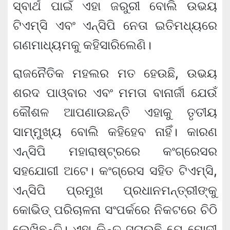
ସ୍ବାର୍ଥ ପାଇଁ ଏହା ଜରୁରୀ ବୋଲି ଉଭୟ
ଟିଏମ୍‌ସି ଏବଂ ଏନ୍‌ସିପି ନେତା ଇତିମଧ୍ୟରେ
ଗଣମାଧ୍ୟମକୁ କହିସାରିଲେଣି।
ରାଜନୈତିକ ମହଲର ମତ ହେଉଛି, ଉଭୟ
ଶରଦ ପାଓ୍ବାର ଏବଂ ମମତା ବାନାର୍ଜୀ ଯେଉଁ
କୌଶଳ ଆପଣାଉଛନ୍ତି ଏହାକୁ ତୃତୀୟ
ସାମ୍ମୁଖ୍ୟ ବୋଲି କହିହେବ ନାହିଁ। କାରଣ
ଏନ୍‌ସିପି ମହାରାଷ୍ଟ୍ରରେ କଂଗ୍ରେସର
ସହଯୋଗୀ ଅଟେ। କଂଗ୍ରେସ ସହିତ ଟିଏମ୍‌ସି,
ଏନ୍‌ସିପି ପ୍ରମୁଖ ପ୍ରଧାନମନ୍ତ୍ରୀଙ୍କୁ
କୋଭିଡ୍ ପରିଚାଳନା ସଂପର୍କରେ ନିକଟରେ ଚିଠି
ଲେଖିଛନ୍ତି। ଏହା କିନ୍ତୁ ସୂଚାଉଛି ଯେ ମୋଦୀ