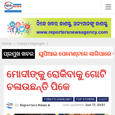
Home
Today's Highlight
ପ୍ରମୁଖ ଖବର
ୟୁପିଆଇ ପେମେଣ୍ଟରେ ଲାଗିପାରେ ଚାର୍ଜ, 
ମୋଦୀଙ୍କୁ ରୋକିବାକୁ ଗୋଟି
ଚଳାଉଛନ୍ତି ପିକେ
TODAY'S HIGHLIGHT
TOP STORIES
ରାଜନୀତି
Last updated
Jun 17, 2021
By
Reporters News Agency