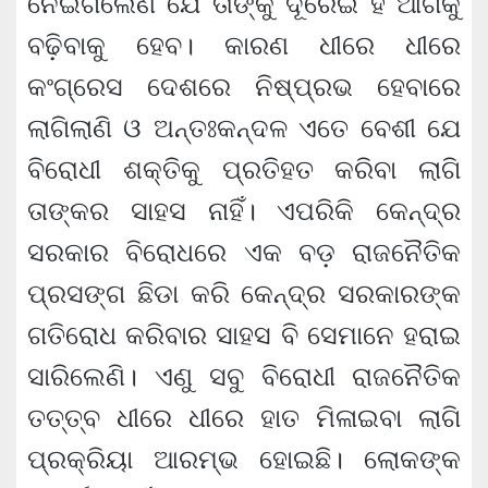
ନେଇଗଲେଣି ଯେ ତାଙ୍କୁ ଦୂରେଇ ହିଁ ଆଗକୁ
ବଢ଼ିବାକୁ ହେବ। କାରଣ ଧୀରେ ଧୀରେ
କଂଗ୍ରେସ ଦେଶରେ ନିଷ୍ପ୍ରଭ ହେବାରେ
ଲାଗିଲାଣି ଓ ଅନ୍ତଃକନ୍ଦଳ ଏତେ ବେଶୀ ଯେ
ବିରୋଧୀ ଶକ୍ତିକୁ ପ୍ରତିହତ କରିବା ଲାଗି
ତାଙ୍କର ସାହସ ନାହିଁ। ଏପରିକି କେନ୍ଦ୍ର
ସରକାର ବିରୋଧରେ ଏକ ବଡ଼ ରାଜନୈତିକ
ପ୍ରସଙ୍ଗ ଛିଡା କରି କେନ୍ଦ୍ର ସରକାରଙ୍କ
ଗତିରୋଧ କରିବାର ସାହସ ବି ସେମାନେ ହରାଇ
ସାରିଲେଣି। ଏଣୁ ସବୁ ବିରୋଧୀ ରାଜନୈତିକ
ତତ୍ତ୍ବ ଧୀରେ ଧୀରେ ହାତ ମିଳାଇବା ଲାଗି
ପ୍ରକ୍ରିୟା ଆରମ୍ଭ ହୋଇଛି। ଲୋକଙ୍କ