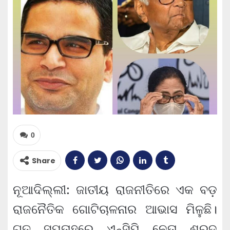
0
Share
ନୂଆଦିଲ୍ଲୀ: ଜାତୀୟ ରାଜନୀତିରେ ଏକ ବଡ଼
ରାଜନୈତିକ ଗୋଟିଚାଳନାର ଆଭାସ ମିଳୁଛି।
ଗତ ସପ୍ତାହରେ ଏନ୍‌ସିପି ନେତା ଶରଦ