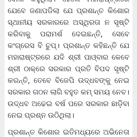
ଯେବେ ଜଣାପଡିଲା ଯେ ପ୍ରଶାନ୍ତ କିଶୋର
ସ୍ଥାନୀୟ ସରକାରରେ ଅସ୍ଥିରତା ନ ସୃଷ୍ଟି
କରିବାକୁ ପରାମର୍ଶ ଦେଇଛନ୍ତି, ସେବେ
କଂଗ୍ରେସ ବି ଚୁପ୍। ପ୍ରଶାନ୍ତ କହିଛନ୍ତି ଯେ
ମହାରାଷ୍ଟ୍ରରେ ଯଦି ଶ୍ରୀ ପାଓ୍ବାର କେବେ
ଶ୍ରୀ ଠାକ୍‌ରେ ସରକାର ପ୍ରତି ବିପଦ ସୃଷ୍ଟି
କରନ୍ତି, ତେବେ ବିଜେପି ଉଦ୍ଧବଙ୍କୁ ନେଇ
ସରକାର ଗଠନ ଲାଗି ବହୁତ କମ୍ ସମୟ ନେବ।
ଉଦ୍ଧବ ଅଢେଇ ବର୍ଷ ପରେ ସରକାର ଛାଡ଼ିବା
ନେଇ ପ୍ରଶ୍ନ ଉଠିଥିଲା।
ପ୍ରଶାନ୍ତ କିଶୋର ଇତିମଧ୍ୟରେ ଅଭିନେତା