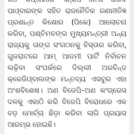
ପାଓ୍ବାରଙ୍କ ସହିତ ରାଜନୈତିକ ରଣନୀତିଜ୍ଞ
ପ୍ରଶାନ୍ତ କିଶୋର (ପିକେ) ଆଲୋଚନା
କରିବା, ପଶ୍ଚିମବଙ୍ଗ ମୁଖ୍ୟମନ୍ତ୍ରୀ ଅନ୍ୟ
ରାଜ୍ୟକୁ ତାଙ୍ଗ ସଂଗଠନକୁ ବିସ୍ତାର କରିବା,
ଗୁଜରାଟରେ ଆମ୍ ଆଦମୀ ପାର୍ଟି ନିର୍ବାଚନ
ଲଢ଼ିବା ସଂପର୍କରେ ଦିଲ୍ଲୀ ଅରବିନ୍ଦ
କ୍ରେଜିଓ୍ବାଲଙ୍କ ମନ୍ତବ୍ୟ ଏସବୁର ଏହା
ଅଂଶବିଶେଷ। ଅଣ ବିଜେପି-ଅଣ କଂଗ୍ରେସ
ଦଳକୁ ଏକାଠି କରି ବିଜେପି ବିରୋଧରେ ଏକ
ବଡ଼ ମୋର୍ଚ୍ଚା ଛିଡ଼ା କରିବା ଲାଗି ପ୍ରୟାସ
ଆରମ୍ଭ ହୋଇଛି।