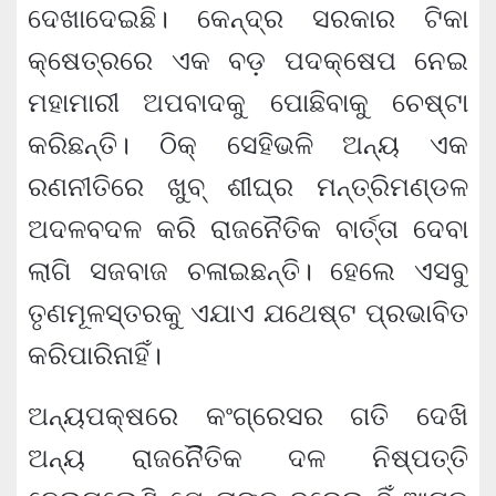
ଦେଖାଦେଇଛି। କେନ୍ଦ୍ର ସରକାର ଟିକା
କ୍ଷେତ୍ରରେ ଏକ ବଡ଼ ପଦକ୍ଷେପ ନେଇ
ମହାମାରୀ ଅପବାଦକୁ ପୋଛିବାକୁ ଚେଷ୍ଟା
କରିଛନ୍ତି। ଠିକ୍ ସେହିଭଳି ଅନ୍ୟ ଏକ
ରଣନୀତିରେ ଖୁବ୍ ଶୀଘ୍ର ମନ୍ତ୍ରିମଣ୍ଡଳ
ଅଦଳବଦଳ କରି ରାଜନୈତିକ ବାର୍ତ୍ତା ଦେବା
ଲାଗି ସଜବାଜ ଚଳାଇଛନ୍ତି। ହେଲେ ଏସବୁ
ତୃଣମୂଳସ୍ତରକୁ ଏଯାଏ ଯଥେଷ୍ଟ ପ୍ରଭାବିତ
କରିପାରିନାହିଁ।
ଅନ୍ୟପକ୍ଷରେ କଂଗ୍ରେସର ଗତି ଦେଖି
ଅନ୍ୟ ରାଜନୈିତିକ ଦଳ ନିଷ୍ପତ୍ତି