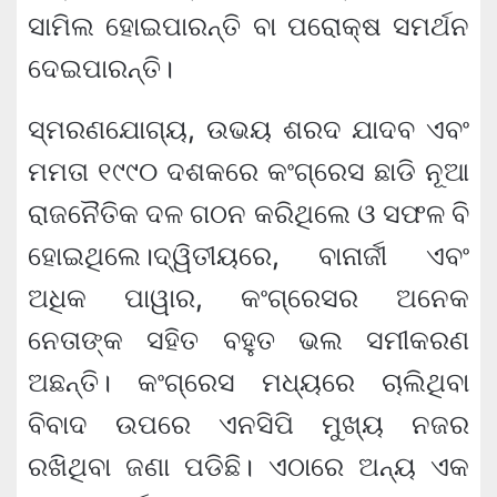
ସାମିଲ ହୋଇପାରନ୍ତି ବା ପରୋକ୍ଷ ସମର୍ଥନ
ଦେଇପାରନ୍ତି।
ସ୍ମରଣଯୋଗ୍ୟ, ଉଭୟ ଶରଦ ଯାଦବ ଏବଂ
ମମତା ୧୯୯୦ ଦଶକରେ କଂଗ୍ରେସ ଛାଡି ନୂଆ
ରାଜନୈତିକ ଦଳ ଗଠନ କରିଥିଲେ ଓ ସଫ​ଳ ବି
ହୋଇଥିଲେ।ଦ୍ୱିତୀୟରେ, ବାନାର୍ଜୀ ଏବଂ
ଅଧିକ ପାୱାର, କଂଗ୍ରେସର ଅନେକ
ନେତାଙ୍କ ସହିତ ବହୁତ ଭଲ ସମୀକରଣ
ଅଛନ୍ତି। କଂଗ୍ରେସ ମଧ୍ୟରେ ଚାଲିଥିବା
ବିବାଦ ଉପରେ ଏନସିପି ମୁଖ୍ୟ ନଜର
ରଖିଥିବା ଜଣା ପଡିଛି। ଏଠାରେ ଅନ୍ୟ ଏକ