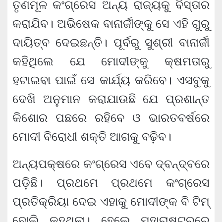
ତୃଣମୂଳ କଂଗ୍ରେସ ଅନ୍ୟ ରାଜ୍ୟକୁ ବିସ୍ତାର
କରାଯିବ। ଅଭିଷେକ ବାନାର୍ଜୀଙ୍କୁ ସେ ଏହି ଗୁରୁ
ଦାୟିତ୍ବ ଦେଇଛନ୍ତି। ପୂର୍ବରୁ ସୁଶ୍ରୀ ବାନାର୍ଜୀ
କହିଥିଲେ ଯେ ମୋଦୀଙ୍କୁ କ୍ଷମତାରୁ
ହଟାଇବା ପାଇଁ ସେ କାର୍ଯ୍ୟ କରିବେ। ଏସବୁକୁ
ଦେଖି ଅନୁମାନ କରାଯାଉଛି ଯେ ପ୍ରଶାନ୍ତ
କିଶୋର ପଛରେ ରହିବେ ଓ ଭାରତବର୍ଷରେ
ମୋଦୀ ବିରୋଧୀ ଶକ୍ତି ଆଗକୁ ବଢ଼ିବ।
ଅନ୍ୟପକ୍ଷରେ କଂଗ୍ରେସ ଏବେ ଦ୍ବନ୍ଦ୍ବରେ
ପଡ଼ିଛି। ପ୍ରଥମେ ପ୍ରଥମେ କଂଗ୍ରେସ
ପ୍ରତିକ୍ରିୟା ଦେଇ ଏହାକୁ ମୋଦୀଙ୍କ ବି ଟିମ୍
ବୋଲି କହୁଥିଲା। ହେଲେ ମହାରାଷ୍ଟ୍ରରେ