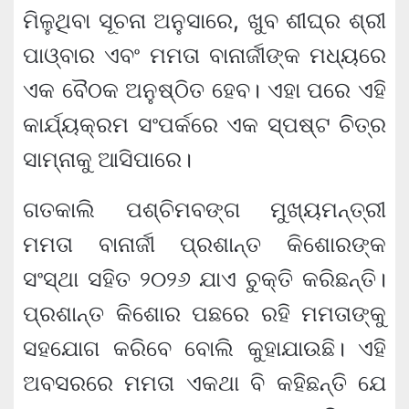
ମିଳୁଥିବା ସୂଚନା ଅନୁସାରେ, ଖୁବ ଶୀଘ୍ର ଶ୍ରୀ
ପାଓ୍ବାର ଏବଂ ମମତା ବାନାର୍ଜୀଙ୍କ ମଧ୍ୟରେ
ଏକ ବୈଠକ ଅନୁଷ୍ଠିତ ହେବ। ଏହା ପରେ ଏହି
କାର୍ଯ୍ୟକ୍ରମ ସଂପର୍କରେ ଏକ ସ୍ପଷ୍ଟ ଚିତ୍ର
ସାମ୍ନାକୁ ଆସିପାରେ।
ଗତକାଲି ପଶ୍ଚିମବଙ୍ଗ ମୁଖ୍ୟମନ୍ତ୍ରୀ
ମମତା ବାନାର୍ଜୀ ପ୍ରଶାନ୍ତ କିଶୋରଙ୍କ
ସଂସ୍ଥା ସହିତ ୨୦୨୬ ଯାଏ ଚୁକ୍ତି କରିଛନ୍ତି।
ପ୍ରଶାନ୍ତ କିଶୋର ପଛରେ ରହି ମମତାଙ୍କୁ
ସହଯୋଗ କରିବେ ବୋଲି କୁହାଯାଉଛି। ଏହି
ଅବସରରେ ମମତା ଏକଥା ବି କହିଛନ୍ତି ଯେ