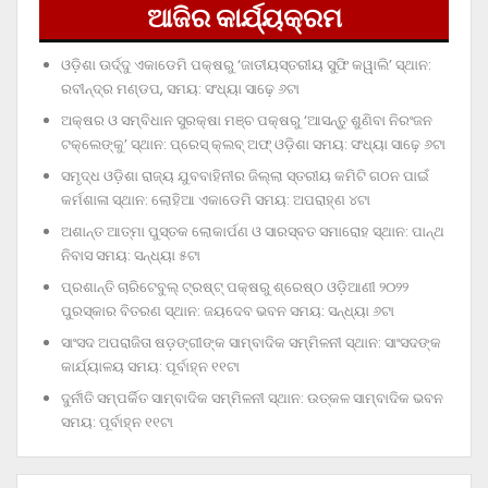
ଆଜିର କାର୍ଯ୍ୟକ୍ରମ
ଓଡ଼ିଶା ଊର୍ଦ୍ଦୁ ଏକାଡେମି ପକ୍ଷରୁ ‘ଜାତୀୟସ୍ତରୀୟ ସୁଫି କୱାଲି’ ସ୍ଥାନ:
ରବୀନ୍ଦ୍ର ମଣ୍ଡପ, ସମୟ: ସଂଧ୍ୟା ସାଢ଼େ ୬ଟା
ଅକ୍ଷର ଓ ସମ୍ବିଧାନ ସୁରକ୍ଷା ମଞ୍ଚ ପକ୍ଷରୁ ‘ଆସନ୍ତୁ ଶୁଣିବା ନିରଂଜନ
ଟକ୍‌ଲେଙ୍କୁ’ ସ୍ଥାନ: ପ୍ରେସ୍‌ କ୍ଲବ୍‌ ଅଫ୍‌ ଓଡ଼ିଶା ସମୟ: ସଂଧ୍ୟା ସାଢ଼େ ୬ଟା
ସମୃଦ୍ଧ ଓଡ଼ିଶା ରାଜ୍ୟ ଯୁବବାହିନୀର ଜିଲ୍ଲା ସ୍ତରୀୟ କମିଟି ଗଠନ ପାଇଁ
କର୍ମଶାଳା ସ୍ଥାନ: ଲୋହିଆ ଏକାଡେମି ସମୟ: ଅପରାହ୍‌ଣ ୪ଟା
ଅଶାନ୍ତ ଆତ୍ମା ପୁସ୍ତକ ଲୋକାର୍ପଣ ଓ ସାରସ୍ବତ ସମାରୋହ ସ୍ଥାନ: ପାନ୍ଥ
ନିବାସ ସମୟ: ସନ୍ଧ୍ୟା ୫ଟା
ପ୍ରଶାନ୍ତି ଚାରିଟେବୁଲ୍‌ ଟ୍ରଷ୍ଟ୍‌ ପକ୍ଷରୁ ଶ୍ରେଷ୍ଠ ଓଡ଼ିଆଣୀ ୨୦୨୨
ପୁରସ୍କାର ବିତରଣ ସ୍ଥାନ: ଜୟଦେବ ଭବନ ସମୟ: ସନ୍ଧ୍ୟା ୬ଟା
ସାଂସଦ ଅପରାଜିତା ଷଡ଼ଙ୍ଗୀଙ୍କ ସାମ୍ବାଦିକ ସମ୍ମିଳନୀ ସ୍ଥାନ: ସାଂସଦଙ୍କ
କାର୍ଯ୍ୟାଳୟ ସମୟ: ପୂର୍ବାହ୍ନ ୧୧ଟା
ଦୁର୍ନୀତି ସମ୍ପର୍କିତ ସାମ୍ବାଦିକ ସମ୍ମିଳନୀ ସ୍ଥାନ: ଉତ୍କଳ ସାମ୍ବାଦିକ ଭବନ
ସମୟ: ପୂର୍ବାହ୍ନ ୧୧ଟା