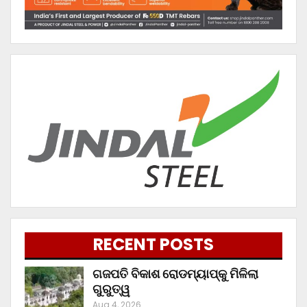
RECENT POSTS
ଗଜପତି ବିକାଶ ରୋଡମ୍ୟାପ୍‌କୁ ମିଳିଲା
ଗୁରୁତ୍ୱ
Aug 4, 2026