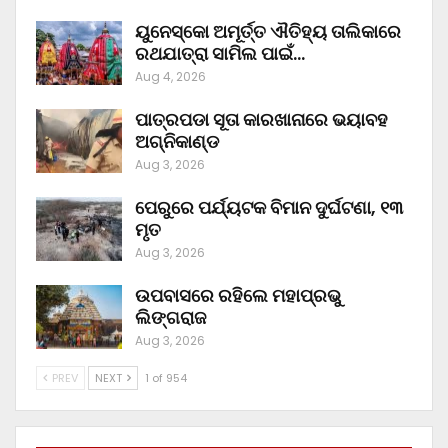
ୟୁନେସ୍କୋ ଅମୂର୍ତ୍ତ ଐତିହ୍ୟ ତାଲିକାରେ
ରଥଯାତ୍ରା ସାମିଲ ପାଇଁ…
Aug 4, 2026
ପାତ୍ରପଡା ସୂତା କାରଖାନାରେ ଭୟାବହ
ଅଗ୍ନିକାଣ୍ଡ
Aug 3, 2026
ପେରୁରେ ପର୍ଯ୍ୟଟକ ବିମାନ ଦୁର୍ଘଟଣା, ୧୩
ମୃତ
Aug 3, 2026
ଉପବାସରେ ରହିଲେ ମହାପ୍ରଭୁ
ଲିଙ୍ଗରାଜ
Aug 3, 2026
PREV
NEXT
1 of 954