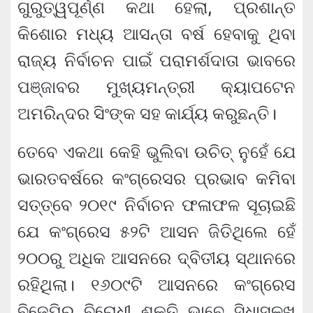
ଗୁରୁତ୍ୱପୂର୍ଣ୍ଣ କଥା ହେଲା, ପ୍ରଶାନ୍ତ
କିଶୋର ମଧ୍ୟ ଆସନ୍ତା ବର୍ଷ ହେବାକୁ ଥିବା
ରାଜ୍ୟ ନିର୍ବାଚନ ପାଇଁ ପରାମର୍ଶଦାତା ଭାବରେ
ପଞ୍ଜାବର ମୁଖ୍ୟମନ୍ତ୍ରୀ କ୍ୟାପଟେନ
ଅମରିନ୍ଦର ସିଂଙ୍କ ସହ କାର୍ଯ୍ୟ କରୁଛନ୍ତି।
ତେବେ ଏକଥା କେହି ଭୁଲିବା ଉଚିତ୍ ନୁହେଁ ଯେ
ଭାରତବର୍ଷରେ କଂଗ୍ରେସର ପ୍ରଭାବ କମିବା
ସତ୍ତ୍ବେ ୨୦୧୯ ନିର୍ବାଚନ ଫଳାଫଳ ସୂଚାଇଛି
ଯେ କଂଗ୍ରେସ ୫୨ଟି ଆସନ ଜିତିଥିଲେ ହେଁ
୨୦୦ରୁ ଅଧିକ ଆସନରେ ଦ୍ବିତୀୟ ସ୍ଥାନରେ
ରହିଥିଲା। ୧୬୦୯ଟି ଆସନରେ କଂଗ୍ରେସ
ବିଜେପିର ବିରୋଧୀ ଶକ୍ତି ଭାବେ ସିଧାସଳଖ