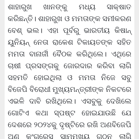
ଶାହାରୁଖ ଖାନଙ୍କୁ ମଧ୍ୟ ସାକ୍ଷାତ
କରିଛନ୍ତି। ଶାହାରୁଖ ଓ ମମତାଙ୍କ ସମୀକରଣ
ବେଶ୍ ଭଲ। ଏହା ପୂର୍ବରୁ ଭାରତୀୟ କିଷାନ୍
ୟୁନିୟନ୍ ନେତା ରାକେଶ ଟିକାୟତଙ୍କ ସହିତ
ମମତା ବାନାର୍ଜୀ ବୈଠକ କରିଥିଲେ। ଏଥିରେ
ଚାଷୀ ପ୍ରସଙ୍ଗକୁ ଜୋରଦାର କରିବା ଲାଗି
ସହମତି ହୋଇଥିଲା ଓ ମମତା ନିଜେ ସବୁ
ବିଜେପି ବିରୋଧୀ ମୁଖ୍ୟମନ୍ତ୍ରୀଙ୍କ ନିକଟରେ
ଏଭଳି ଦାବି ରଖିଥିଲେ। ଏସବୁକୁ ଦେଖିଲେ
ଗୋଟିଏ କଥା ସ୍ପଷ୍ଟ ହୋଇଯାଉଛି ଯେ
ଦେଶରେ ୨୦୨୪କୁ ଦୃଷ୍ଟିରେ ରଖି ଅଣବିଜେପି
ଅଣ କଂଗ୍ରେସ ସାମ୍ମୁଖ୍ୟ ଗଠନ ଲାଗି