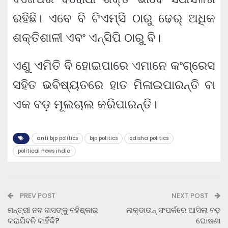
ରହିଛି। ଏବେ ବି ଟିଏମ୍‌ସି ଠାରୁ ଢେର୍ ଅଧିକ
ଶକ୍ତିଶାଳୀ ଏବଂ ଏନ୍‌ସିପି ଠାରୁ ବି।
ଏଣୁ ଏମିତି ବି ହୋଇପାରେ ଏମାନେ କଂଗ୍ରେସ
ସହିତ ଭବିଷ୍ୟତରେ ହାତ ମିଳାଇପାରନ୍ତି ବା
ଏକ ବଡ଼ ମୂଲଚାଲ କରିପାରନ୍ତି।
anti bjp politics
bjp politics
odisha politics
political news india
PREV POST
NEXT POST
ମନ୍ତ୍ରୀ ନବ ଦାସଙ୍କୁ ବହିଷ୍କାର
ଲକ୍‌ଡାଉନ୍ ସଂପର୍କରେ ଆସିଲା ବଡ଼
କରାଯିବନି କାହିଁକି?
ଘୋଷଣା