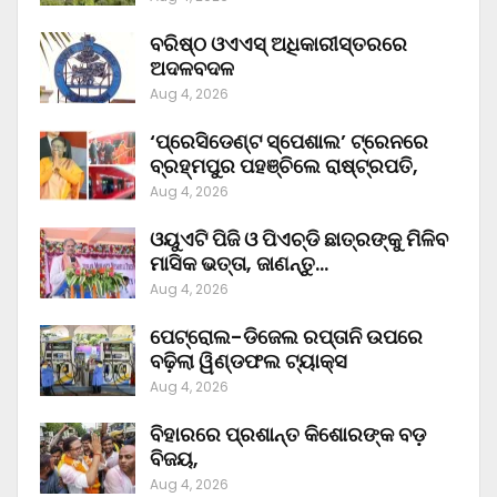
ବରିଷ୍ଠ ଓଏଏସ୍‌ ଅଧିକାରୀସ୍ତରରେ
ଅଦଳବଦଳ
Aug 4, 2026
‘ପ୍ରେସିଡେଣ୍ଟ ସ୍ପେଶାଲ’ ଟ୍ରେନରେ
ବ୍ରହ୍ମପୁର ପହଞ୍ଚିଲେ ରାଷ୍ଟ୍ରପତି,
Aug 4, 2026
ଓୟୁଏଟି ପିଜି ଓ ପିଏଚ୍‌ଡି ଛାତ୍ରଙ୍କୁ ମିଳିବ
ମାସିକ ଭତ୍ତା, ଜାଣନ୍ତୁ…
Aug 4, 2026
ପେଟ୍ରୋଲ-ଡିଜେଲ ରପ୍ତାନି ଉପରେ
ବଢ଼ିଲା ୱିଣ୍ଡଫଲ ଟ୍ୟାକ୍ସ
Aug 4, 2026
ବିହାରରେ ପ୍ରଶାନ୍ତ କିଶୋରଙ୍କ ବଡ଼
ବିଜୟ,
Aug 4, 2026