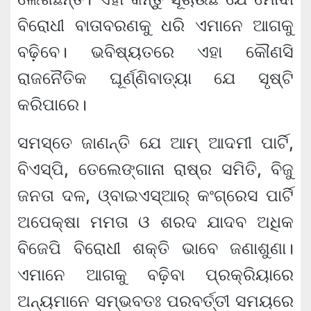
ବିରୋଧୀ ବାତାବରଣକୁ ଧରି ଏମାନେ ଆଗକୁ
ବଢ଼ିବେ। ଭବିଷ୍ୟତରେ ଏହା କୌଣସି
ରାଜନୈତିକ ଘୂର୍ଣ୍ଣିବାତ୍ୟା ଯେ ସୃଷ୍ଟି
କରିପାରେ।
ସମସ୍ତେ ଜାଣନ୍ତି ଯେ ଆମ୍‌ ଆଦମୀ ପାର୍ଟି,
ବିଏସ୍‌ପି, ତେଲେଙ୍ଗାନା ରାଷ୍ର ସମିତି, ବିଜୁ
ଜନତା ଦଳ, ଓ୍ବାଇଏସ୍ଆର୍‌ କଂଗ୍ରେସ ପାର୍ଟି
ଅପେକ୍ଷା ମମତା ଓ ଶରଦ ଯାଦବ ଅଧିକ
ବିଜେପି ବିରୋଧୀ ଶକ୍ତି ଭାବେ ଜଣାଶୁଣା।
ଏମାନେ ଆଗକୁ ବଢ଼ିବା ପ୍ରକ୍ରିୟାରେ
ଅନ୍ୟମାନେ ସମ୍ଭବତଃ ପରବର୍ତ୍ତୀ ସମୟରେ