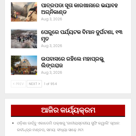
ପାତ୍ରପଡା ସୂତା କାରଖାନାରେ ଭୟାବହ
ଅଗ୍ନିକାଣ୍ଡ
Aug 3, 2026
ପେରୁରେ ପର୍ଯ୍ୟଟକ ବିମାନ ଦୁର୍ଘଟଣା, ୧୩
ମୃତ
Aug 3, 2026
ଉପବାସରେ ରହିଲେ ମହାପ୍ରଭୁ
ଲିଙ୍ଗରାଜ
Aug 3, 2026
PREV
NEXT
1 of 954
ଆଜିର କାର୍ଯ୍ୟକ୍ରମ
ଓଡ଼ିଶା ଊର୍ଦ୍ଦୁ ଏକାଡେମି ପକ୍ଷରୁ ‘ଜାତୀୟସ୍ତରୀୟ ସୁଫି କୱାଲି’ ସ୍ଥାନ:
ରବୀନ୍ଦ୍ର ମଣ୍ଡପ, ସମୟ: ସଂଧ୍ୟା ସାଢ଼େ ୬ଟା