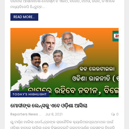
ଦରବାର ଆସନନୀତିଶ-ତେଜସ୍ବୀ ବି ଏକାଠି, ବିଜେଡି, ମମତା, ଜଗନ, ଡିଏମକେ
ମଧ୍ୟବିଜେପି ହିନ୍ଦୁତ୍ବ
…
READ MORE...
TODAY'S HIGHLIGHT
ମୋଦୀଙ୍କ ଲେନ୍‌ସକୁ ଏବେ ଓଡ଼ିଶା ଆସିଲା
Reporters News Agency
Jul 8, 2021
0
ୟୁ ଟର୍ଣ୍ଣ ମାରିଲା ଧର୍ମେନ୍ଦ୍ରଙ୍କ ରାଜନୈତିକ କ୍ୟାରିଅରପ୍ରଥମଥର ପାଇଁ
ଓଡ଼ିଶା ହାତରେ ଲାଗିଲା ରେଳ ବିଭାଗଦୁଇଟି ଗୁରୁତ୍ବପୂର୍ଣ୍ଣ ପ୍ରସଙ୍ଗ ବିଜେଡି