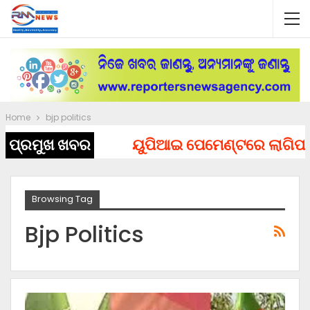
Home
bjp politics
ପ୍ରମୁଖ ଖବର
ୟୁପିଆଇ ପେମେଣ୍ଟରେ ଲାଗିପାରେ ଚାର
Browsing Tag
Bjp Politics