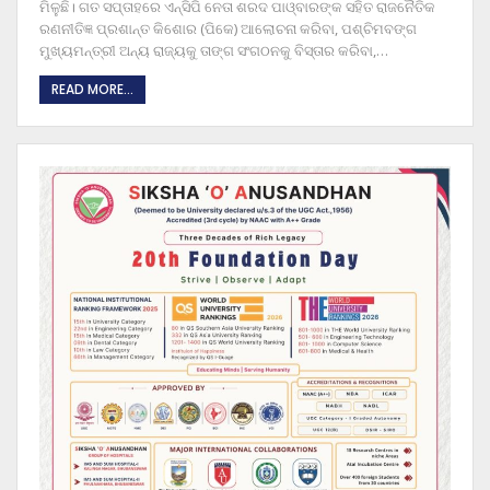
ମିଳୁଛି। ଗତ ସପ୍ତାହରେ ଏନ୍‌ସିପି ନେତା ଶରଦ ପାଓ୍ବାରଙ୍କ ସହିତ ରାଜନୈତିକ
ରଣନୀତିଜ୍ଞ ପ୍ରଶାନ୍ତ କିଶୋର (ପିକେ) ଆଲୋଚନା କରିବା, ପଶ୍ଚିମବଙ୍ଗ
ମୁଖ୍ୟମନ୍ତ୍ରୀ ଅନ୍ୟ ରାଜ୍ୟକୁ ତାଙ୍ଗ ସଂଗଠନକୁ ବିସ୍ତାର କରିବା,
…
READ MORE...