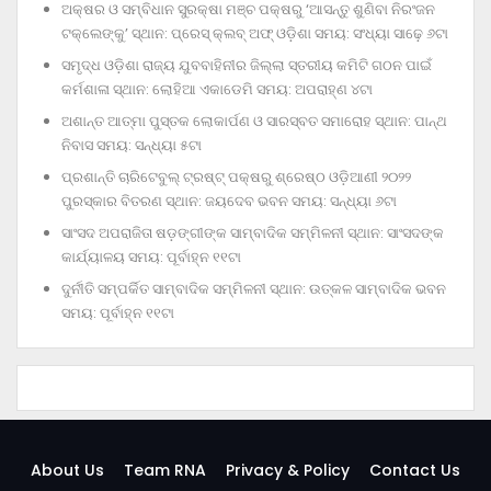
ଅକ୍ଷର ଓ ସମ୍ବିଧାନ ସୁରକ୍ଷା ମଞ୍ଚ ପକ୍ଷରୁ ‘ଆସନ୍ତୁ ଶୁଣିବା ନିରଂଜନ
ଟକ୍‌ଲେଙ୍କୁ’ ସ୍ଥାନ: ପ୍ରେସ୍‌ କ୍ଲବ୍‌ ଅଫ୍‌ ଓଡ଼ିଶା ସମୟ: ସଂଧ୍ୟା ସାଢ଼େ ୬ଟା
ସମୃଦ୍ଧ ଓଡ଼ିଶା ରାଜ୍ୟ ଯୁବବାହିନୀର ଜିଲ୍ଲା ସ୍ତରୀୟ କମିଟି ଗଠନ ପାଇଁ
କର୍ମଶାଳା ସ୍ଥାନ: ଲୋହିଆ ଏକାଡେମି ସମୟ: ଅପରାହ୍‌ଣ ୪ଟା
ଅଶାନ୍ତ ଆତ୍ମା ପୁସ୍ତକ ଲୋକାର୍ପଣ ଓ ସାରସ୍ବତ ସମାରୋହ ସ୍ଥାନ: ପାନ୍ଥ
ନିବାସ ସମୟ: ସନ୍ଧ୍ୟା ୫ଟା
ପ୍ରଶାନ୍ତି ଚାରିଟେବୁଲ୍‌ ଟ୍ରଷ୍ଟ୍‌ ପକ୍ଷରୁ ଶ୍ରେଷ୍ଠ ଓଡ଼ିଆଣୀ ୨୦୨୨
ପୁରସ୍କାର ବିତରଣ ସ୍ଥାନ: ଜୟଦେବ ଭବନ ସମୟ: ସନ୍ଧ୍ୟା ୬ଟା
ସାଂସଦ ଅପରାଜିତା ଷଡ଼ଙ୍ଗୀଙ୍କ ସାମ୍ବାଦିକ ସମ୍ମିଳନୀ ସ୍ଥାନ: ସାଂସଦଙ୍କ
କାର୍ଯ୍ୟାଳୟ ସମୟ: ପୂର୍ବାହ୍ନ ୧୧ଟା
ଦୁର୍ନୀତି ସମ୍ପର୍କିତ ସାମ୍ବାଦିକ ସମ୍ମିଳନୀ ସ୍ଥାନ: ଉତ୍କଳ ସାମ୍ବାଦିକ ଭବନ
ସମୟ: ପୂର୍ବାହ୍ନ ୧୧ଟା
About Us
Team RNA
Privacy & Policy
Contact Us