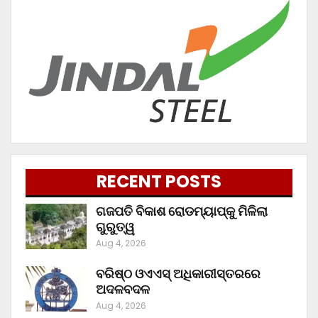
RECENT POSTS
ଗଜପତି ବିକାଶ ରୋଡମ୍ୟାପ୍‌କୁ ମିଳିଲା
ଗୁରୁତ୍ୱ
Aug 4, 2026
ବରିଷ୍ଠ ଓଏଏସ୍‌ ଅଧିକାରୀସ୍ତରରେ
ଅଦଳବଦଳ
Aug 4, 2026