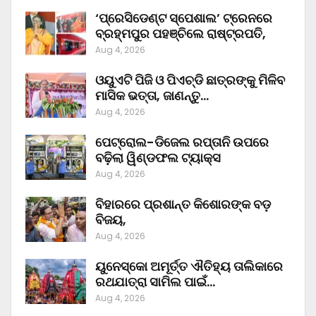
‘ପ୍ରେସିଡେଣ୍ଟ ସ୍ପେଶାଲ’ ଟ୍ରେନରେ
ବ୍ରହ୍ମପୁର ପହଞ୍ଚିଲେ ରାଷ୍ଟ୍ରପତି,
Aug 4, 2026
ଓୟୁଏଟି ପିଜି ଓ ପିଏଚ୍‌ଡି ଛାତ୍ରଙ୍କୁ ମିଳିବ
ମାସିକ ଭତ୍ତା, ଜାଣନ୍ତୁ…
Aug 4, 2026
ପେଟ୍ରୋଲ-ଡିଜେଲ ରପ୍ତାନି ଉପରେ
ବଢ଼ିଲା ୱିଣ୍ଡଫଲ ଟ୍ୟାକ୍ସ
Aug 4, 2026
ବିହାରରେ ପ୍ରଶାନ୍ତ କିଶୋରଙ୍କ ବଡ଼
ବିଜୟ,
Aug 4, 2026
ୟୁନେସ୍କୋ ଅମୂର୍ତ୍ତ ଐତିହ୍ୟ ତାଲିକାରେ
ରଥଯାତ୍ରା ସାମିଲ ପାଇଁ…
Aug 4, 2026