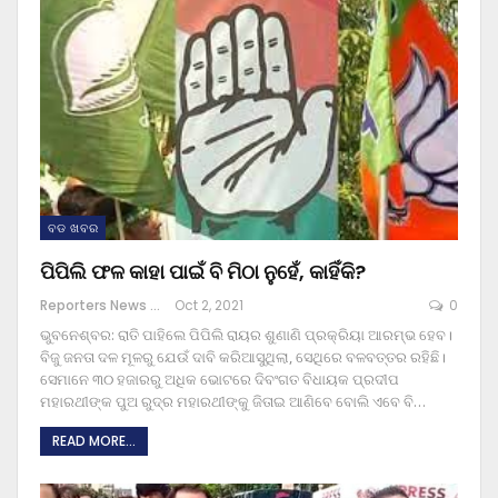
ବଡ ଖବର
ପିପିଲି ଫଳ କାହା ପାଇଁ ବି ମିଠା ନୁହେଁ, କାହିଁକି?
Reporters News Agency
Oct 2, 2021
0
ଭୁବନେଶ୍ବର: ରାତି ପାହିଲେ ପିପିଲି ରାୟର ଶୁଣାଣି ପ୍ରକ୍ରିୟା ଆରମ୍ଭ ହେବ।
ବିଜୁ ଜନତା ଦଳ ମୂଳରୁ ଯେଉଁ ଦାବି କରିଆସୁଥିଲା, ସେଥିରେ ବଳବତ୍ତର ରହିଛି।
ସେମାନେ ୩୦ ହଜାରରୁ ଅଧିକ ଭୋଟରେ ଦିବଂଗତ ବିଧାୟକ ପ୍ରଦୀପ
ମହାରଥୀଙ୍କ ପୁଅ ରୁଦ୍ର ମହାରଥୀଙ୍କୁ ଜିତାଇ ଆଣିବେ ବୋଲି ଏବେ ବି
…
READ MORE...