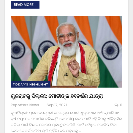
READ MORE...
TODAY'S HIGHLIGHT
ଗୁଜରାଟରୁ ଦିଲ୍ଲୀ; ମୋଦୀଙ୍କ ୭୧ବର୍ଷର ଯାତ୍ରା
Reporters News Agency
Sep 17, 2021
0
ନୂଆଦିଲ୍ଲୀ: ପ୍ରଧାନମନ୍ତ୍ରୀ ନରେନ୍ଦ୍ର ମୋଦୀ ଶୁକ୍ରବାର ଅର୍ଥାତ୍ ଆଜି ୭୧
ବର୍ଷ ବୟସରେ ପଦାର୍ପଣ କରିଛନ୍ତି। ଭାରତୀୟ ଜନତା ପାର୍ଟି ଏହି ଦିନକୁ ଐତିହାସିକ
କରିବା ପାଇଁ ବିଶାଳ ଯୋଜନା ପ୍ରସ୍ତୁତ କରିଛି। ପାର୍ଟି ସର୍ବାଧିକ କୋଭିଡ୍ ଟିକା
ଦେଇ ରେକର୍ଡ କରିବା ଲାଗି ଚାହିଁଛି। ଦଳ ପକ୍ଷରୁ
…