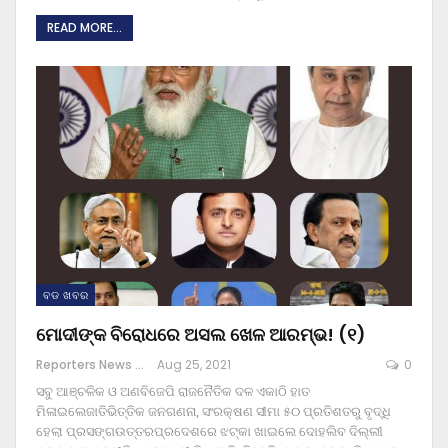
READ MORE...
ବଡ ଖବର
ମୋଦୀଙ୍କ ବିରୋଧରେ ଅସଲ ଖେଳ ଆରମ୍ଭ! (୧)
Reporters News Agency
Aug 25, 2021
0
ସବୁ ଆଞ୍ଚଳିକ ଓ ଅଣବିଜେପି ରାଜନୈତିକ ଦଳ ଏକାଠି ହାତ
ମିଳାଇଲେଜାତିଭିତ୍ତିକ ଜନଗଣନା, ସଂରକ୍ଷଣ ସୀମା ୫୦ ପ୍ରତିଶତରୁ ବୃଦ୍ଧି
ହେଲା ପ୍ରସଙ୍ଗଉତ୍ତରପ୍ରଦେଶରେ ଝଟ୍‌କା ଖାଇଲେ ଦୋହଲିବ ଦିଲ୍ଲୀ