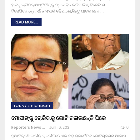
ହାତରୁ ଚାଲିଗଲାଅଶ୍ବିନୀଙ୍କୁ ପ୍ରଭାବିତ କରିବ କିଏ, ବିଜେଡି ନା
ବିଜେପିକେନ୍ଦ୍ର ସହିତ ସଂପର୍କ ବଢିପାରେ,କିନ୍ତୁ ଘାତକ ହେବ
…
READ MORE...
TODAY'S HIGHLIGHT
ମୋଦୀଙ୍କୁ ରୋକିବାକୁ ଗୋଟି ଚଳାଉଛନ୍ତି ପିକେ
Reporters News Agency
Jun 16, 2021
0
ନୂଆଦିଲ୍ଲୀ: ଜାତୀୟ ରାଜନୀତିରେ ଏକ ବଡ଼ ରାଜନୈତିକ ଗୋଟିଚାଳନାର ଆଭାସ