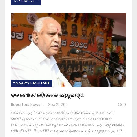
READ MORE...
TODAY'S HIGHLIGHT
ବଡ କଥାଟେ କହିଦେଲେ ୟେଦୁରପ୍ପା
Reporters News Agency
Sep 21, 2021
0
ପ୍ରଧାନମନ୍ତ୍ରୀ ନରେନ୍ଦ୍ର ମୋଦୀଙ୍କ ଲୋକପ୍ରିୟତାକୁ ଆଧାର କରି
ଭାରତୀୟ ଜନତା ପାର୍ଟି ନିର୍ବାଚନ ଲଢୁଛି ଏବଂ ଜିତୁଛି। ବିଜେପି ନେତାମାନେ
ସେମାନଙ୍କର ସବୁ ଭଲ କାମକୁ ପଛରେ ପକାଇ ପ୍ରଧାନମନ୍ତ୍ରୀଙ୍କୁ ଆଗରେ
ରଖିଆସିଛନ୍ତି। ଠିକ୍ ଏମିତି ସମୟରେ କର୍ଣ୍ଣାଟକର ପୂର୍ବତନ ମୁଖ୍ୟମନ୍ତ୍ରୀ ବି
…