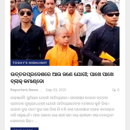
TODAY'S HIGHLIGHT
ଉତ୍ତରପ୍ରଦେଶରେ ଆଉ ଜଣେ ଯୋଗୀ; ପାଖେ ପାଖେ
ବ୍ଲାକ୍ କମାଣ୍ଡୋ
Reporters News Agency
Sep 23, 2021
0
ଲକ୍ଷ୍ନୌ: ଜୁନିୟର ଯୋଗୀ ଆଦିତ୍ୟନାଥ। ରାଜରାସ୍ତା ଉପରେ ଉତ୍ତର
ପ୍ରଦେଶ ମୁଖ୍ୟମନ୍ତ୍ରୀ ଯୋଗୀ ଆଦିତ୍ୟନାଥଙ୍କ ବେଶରେ କୁନି ପିଲା।
ଯାହାର ଦୁଇ ପଟେ ଦୁଇ ଜଣ ପିଲା ଯିଏ କି କଳା ଡ୍ରେସରେ ବ୍ଲାକ କମାଣ୍ଡେ
ପରି ଚାଲୁଛନ୍ତି। ଆଉ ପଛରେ ଜୟ ଶ୍ରୀ ରାମ ଜୟ ଶ୍ରୀରାମ ନାରା ଦେଉଥିବା
ଲୋକଙ୍କ ଭିଡ଼।
…