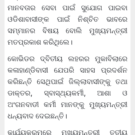
ମାନବତାର ସେବା ପାଇଁ ସୁଯୋଗ ପାଇବା
ଓଡିଶାବାସୀଙ୍କ ପାଇଁ ନିଶ୍ଚିତ ଭାବରେ
ସମ୍ମାନର ବିଷୟ ବୋଲି ମୁଖ୍ୟମନ୍ତ୍ରୀ
ମତପ୍ରକାଶ କରିଥିଲେ।
କୋଭିଡର ଦ୍ବିତୀୟ ଲହରର ମୁକାବିଲାରେ
କଳାହାଣ୍ଡିବାସୀ ଯେପରି ସାହସ ପ୍ରଦର୍ଶନ
କରିଛନ୍ତି ସେଥିପାଇଁ ଜିଲ୍ଲାବାସୀଙ୍କୁ ତଥା
ଡାକ୍ତର, ସ୍ବାସ୍ଥ୍ୟକର୍ମୀ, ଆଶା ଓ
ଅଂଗନବାଡୀ କର୍ମୀ ମାନଙ୍କୁ ମୁଖ୍ୟମନ୍ତ୍ରୀ
ଧନ୍ୟବାଦ ଦେଇଛନ୍ତି।
କାର୍ଯ୍ୟକ୍ରମରେ ମୁଖ୍ୟମନ୍ତ୍ରୀ ତୃତୀୟ