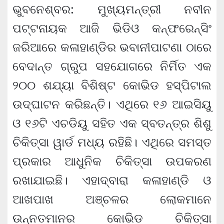
ଭୁବନେଶ୍ବର: ମୁଖ୍ୟମନ୍ତ୍ରୀ ନବୀନ
ପଟ୍ଟନାୟକ ଆଜି ଭିଡିଓ କନ୍‌ଫରେନ୍‌ସିଂ
ଜରିଆରେ କଳାହାଣ୍ଡିର ଭବାନୀପାଟଣା ଠାରେ
ବେଦାନ୍ତ ଗ୍ରୁପ ସହଯୋଗରେ ନିର୍ମିତ ଏକ
୨୦୦ ଶଯ୍ୟା ବିଶିଷ୍ଟ କୋଭିଡ ହସ୍‌ପିଟାଲ
ଉଦ୍‌ଘାଟନ କରିଛନ୍ତି। ଏଥିରେ ୧୬ ଆଇସିୟୁ
ଓ ୧୬ଟି ଏଚଡିୟୁ ସହିତ ଏକ ସ୍ବତନ୍ତ୍ର ଶିଶୁ
ଚିକିତ୍ସା ୱାର୍ଡ ମଧ୍ୟ ରହିଛି। ଏଥିରେ ସମସ୍ତ
ପ୍ରକାର ଆଧୁନିକ ଚିକିତ୍ସା ଉପକରଣ
ରଖାଯାଇଛି। ଏହାଦ୍ବାରା କଳାହାଣ୍ଡି ଓ
ଆଖପାଖ ଅଞ୍ଚଳର ଲୋକମାନେ
ଉନ୍ନତମାନର କୋଭିଡ ଚିକିତ୍ସା