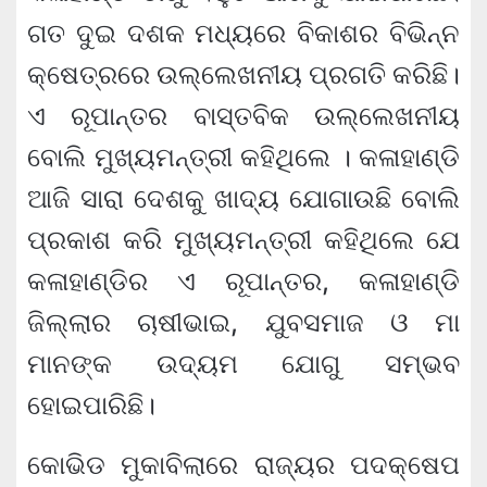
ଗତ ଦୁଇ ଦଶକ ମଧ୍ୟରେ ବିକାଶର ବିଭିନ୍ନ
କ୍ଷେତ୍ରରେ ଉଲ୍ଲେଖନୀୟ ପ୍ରଗତି କରିଛି।
ଏ ରୂପାନ୍ତର ବାସ୍ତବିକ ଉଲ୍ଲେଖନୀୟ
ବୋଲି ମୁଖ୍ୟମନ୍ତ୍ରୀ କହିଥିଲେ । କଳାହାଣ୍ଡି
ଆଜି ସାରା ଦେଶକୁ ଖାଦ୍ୟ ଯୋଗାଉଛି ବୋଲି
ପ୍ରକାଶ କରି ମୁଖ୍ୟମନ୍ତ୍ରୀ କହିଥିଲେ ଯେ
କଳାହାଣ୍ଡିର ଏ ରୂପାନ୍ତର, କଳାହାଣ୍ଡି
ଜିଲ୍ଲାର ଚାଷୀଭାଇ, ଯୁବସମାଜ ଓ ମା
ମାନଙ୍କ ଉଦ୍ୟମ ଯୋଗୁ ସମ୍ଭବ
ହୋଇପାରିଛି।
କୋଭିଡ ମୁକାବିଲାରେ ରାଜ୍ୟର ପଦକ୍ଷେପ