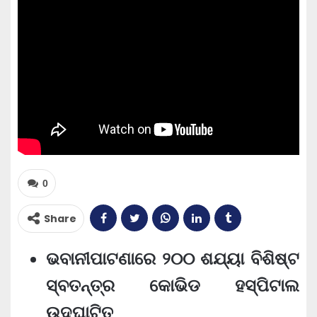
0
Share
ଭବାନୀପାଟଣାରେ ୨୦୦ ଶଯ୍ୟା ବିଶିଷ୍ଟ
ସ୍ବତନ୍ତ୍ର କୋଭିଡ ହସ୍‌ପିଟାଲ
ଉଦ୍‌ଘାଟିତ