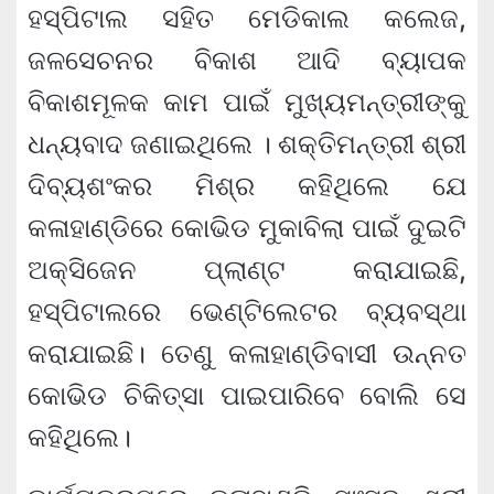
ହସ୍‌ପିଟାଲ ସହିତ ମେଡିକାଲ କଲେଜ,
ଜଳସେଚନର ବିକାଶ ଆଦି ବ୍ୟାପକ
ବିକାଶମୂଳକ କାମ ପାଇଁ ମୁଖ୍ୟମନ୍ତ୍ରୀଙ୍କୁ
ଧନ୍ୟବାଦ ଜଣାଇଥିଲେ । ଶକ୍ତିମନ୍ତ୍ରୀ ଶ୍ରୀ
ଦିବ୍ୟଶଂକର ମିଶ୍ର କହିଥିଲେ ଯେ
କଳାହାଣ୍ଡିରେ କୋଭିଡ ମୁକାବିଲା ପାଇଁ ଦୁଇଟି
ଅକ୍‌ସିଜେନ ପ୍ଲାଣ୍ଟ କରାଯାଇଛି,
ହସ୍‌ପିଟାଲରେ ଭେଣ୍ଟିଲେଟର ବ୍ୟବସ୍ଥା
କରାଯାଇଛି। ତେଣୁ କଳାହାଣ୍ଡିବାସୀ ଉନ୍ନତ
କୋଭିଡ ଚିକିତ୍ସା ପାଇପାରିବେ ବୋଲି ସେ
କହିଥିଲେ।