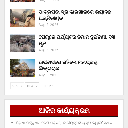
ପାତ୍ରପଡା ସୂତା କାରଖାନାରେ ଭୟାବହ
ଅଗ୍ନିକାଣ୍ଡ
Aug 3, 2026
ପେରୁରେ ପର୍ଯ୍ୟଟକ ବିମାନ ଦୁର୍ଘଟଣା, ୧୩
ମୃତ
Aug 3, 2026
ଉପବାସରେ ରହିଲେ ମହାପ୍ରଭୁ
ଲିଙ୍ଗରାଜ
Aug 3, 2026
PREV
NEXT
1 of 954
ଆଜିର କାର୍ଯ୍ୟକ୍ରମ
ଓଡ଼ିଶା ଊର୍ଦ୍ଦୁ ଏକାଡେମି ପକ୍ଷରୁ ‘ଜାତୀୟସ୍ତରୀୟ ସୁଫି କୱାଲି’ ସ୍ଥାନ: