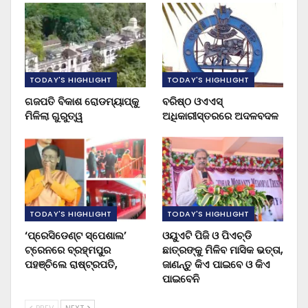
TODAY'S HIGHLIGHT
TODAY'S HIGHLIGHT
ଗଜପତି ବିକାଶ ରୋଡମ୍ୟାପ୍‌କୁ
ବରିଷ୍ଠ ଓଏଏସ୍‌
ମିଳିଲା ଗୁରୁତ୍ୱ
ଅଧିକାରୀସ୍ତରରେ ଅଦଳବଦଳ
TODAY'S HIGHLIGHT
TODAY'S HIGHLIGHT
‘ପ୍ରେସିଡେଣ୍ଟ ସ୍ପେଶାଲ’
ଓୟୁଏଟି ପିଜି ଓ ପିଏଚ୍‌ଡି
ଟ୍ରେନରେ ବ୍ରହ୍ମପୁର
ଛାତ୍ରଙ୍କୁ ମିଳିବ ମାସିକ ଭତ୍ତା,
ପହଞ୍ଚିଲେ ରାଷ୍ଟ୍ରପତି,
ଜାଣନ୍ତୁ କିଏ ପାଇବେ ଓ କିଏ
ପାଇବେନି
PREV
NEXT