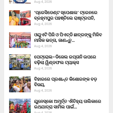
Aug 4, 2026
‘ପ୍ରେସିଡେଣ୍ଟ ସ୍ପେଶାଲ’ ଟ୍ରେନରେ
ବ୍ରହ୍ମପୁର ପହଞ୍ଚିଲେ ରାଷ୍ଟ୍ରପତି,
Aug 4, 2026
ଓୟୁଏଟି ପିଜି ଓ ପିଏଚ୍‌ଡି ଛାତ୍ରଙ୍କୁ ମିଳିବ
ମାସିକ ଭତ୍ତା, ଜାଣନ୍ତୁ…
Aug 4, 2026
ପେଟ୍ରୋଲ-ଡିଜେଲ ରପ୍ତାନି ଉପରେ
ବଢ଼ିଲା ୱିଣ୍ଡଫଲ ଟ୍ୟାକ୍ସ
Aug 4, 2026
ବିହାରରେ ପ୍ରଶାନ୍ତ କିଶୋରଙ୍କ ବଡ଼
ବିଜୟ,
Aug 4, 2026
ୟୁନେସ୍କୋ ଅମୂର୍ତ୍ତ ଐତିହ୍ୟ ତାଲିକାରେ
ରଥଯାତ୍ରା ସାମିଲ ପାଇଁ…
Aug 4, 2026