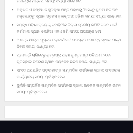
ରବୀନ୍ଦ୍ର ମଣ୍ଡପ, ସମୟ: ସଂଧ୍ୟା ସାଢ଼େ ୬ଟା
ଅକ୍ଷର ଓ ସମ୍ବିଧାନ ସୁରକ୍ଷା ମଞ୍ଚ ପକ୍ଷରୁ ‘ଆସନ୍ତୁ ଶୁଣିବା ନିରଂଜନ
ଟକ୍‌ଲେଙ୍କୁ’ ସ୍ଥାନ: ପ୍ରେସ୍‌ କ୍ଲବ୍‌ ଅଫ୍‌ ଓଡ଼ିଶା ସମୟ: ସଂଧ୍ୟା ସାଢ଼େ ୬ଟା
ସମୃଦ୍ଧ ଓଡ଼ିଶା ରାଜ୍ୟ ଯୁବବାହିନୀର ଜିଲ୍ଲା ସ୍ତରୀୟ କମିଟି ଗଠନ ପାଇଁ
କର୍ମଶାଳା ସ୍ଥାନ: ଲୋହିଆ ଏକାଡେମି ସମୟ: ଅପରାହ୍‌ଣ ୪ଟା
ଅଶାନ୍ତ ଆତ୍ମା ପୁସ୍ତକ ଲୋକାର୍ପଣ ଓ ସାରସ୍ବତ ସମାରୋହ ସ୍ଥାନ: ପାନ୍ଥ
ନିବାସ ସମୟ: ସନ୍ଧ୍ୟା ୫ଟା
ପ୍ରଶାନ୍ତି ଚାରିଟେବୁଲ୍‌ ଟ୍ରଷ୍ଟ୍‌ ପକ୍ଷରୁ ଶ୍ରେଷ୍ଠ ଓଡ଼ିଆଣୀ ୨୦୨୨
ପୁରସ୍କାର ବିତରଣ ସ୍ଥାନ: ଜୟଦେବ ଭବନ ସମୟ: ସନ୍ଧ୍ୟା ୬ଟା
ସାଂସଦ ଅପରାଜିତା ଷଡ଼ଙ୍ଗୀଙ୍କ ସାମ୍ବାଦିକ ସମ୍ମିଳନୀ ସ୍ଥାନ: ସାଂସଦଙ୍କ
କାର୍ଯ୍ୟାଳୟ ସମୟ: ପୂର୍ବାହ୍ନ ୧୧ଟା
ଦୁର୍ନୀତି ସମ୍ପର୍କିତ ସାମ୍ବାଦିକ ସମ୍ମିଳନୀ ସ୍ଥାନ: ଉତ୍କଳ ସାମ୍ବାଦିକ ଭବନ
ସମୟ: ପୂର୍ବାହ୍ନ ୧୧ଟା