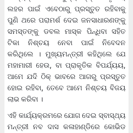
ଲହର ପାଇଁ ଏବେଠାରୁ ପ୍ରସ୍ତୁତ ରହିବାକୁ
ପୁଣି ଥରେ ପରାମର୍ଶ ଦେଇ ଜନସାଧାରଣଙ୍କୁ
ସମସ୍ତଙ୍କୁ ଡବଲ ମାସ୍କ ପିନ୍ଧିବା ସହିତ
ଟିକା ନିଶ୍ଚୟ ନେବା ପାଇଁ ନିବେଦନ
କରିଥିଲେ । ମୁଖ୍ୟମନ୍ତ୍ରୀ କହିଥିଲେ ଯେ
ମହାମାରୀ ହେଉ, ବା ପ୍ରାକୃତିକ ବିପର୍ଯ୍ୟୟ,
ଆମେ ଯଦି ଠିକ୍‌ ଭାବରେ ଆଗରୁ ପ୍ରସ୍ତୁତ
ହୋଇ ରହିବା, ତେବେ ଆମେ ନିଶ୍ଚୟ ବିଜୟ
ଲାଭ କରିବା ।
ଏହି କାର୍ଯ୍ୟକ୍ରମରେ ଯୋଗ ଦେଇ ସ୍ବାସ୍ଥ୍ୟ
ମନ୍ତ୍ରୀ ନବ ଦାସ କଳାହାଣ୍ଡିରେ କୋଭିଡ