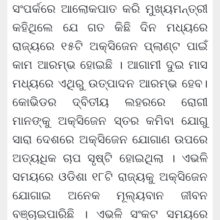
ସଂପର୍କରେ ଆଲୋକପାତ କରି ମୁଖ୍ୟମନ୍ତ୍ରୀ
କହିଥିଲେ ଯେ ଗତ କିଛି ଦିନ ମଧ୍ୟରେ
ରାଜ୍ୟରେ ୧୫ଟି ଅକ୍‌ସିଜେନ ପ୍ଲାଣ୍ଟ ପାଇଁ
କାମ ଆରମ୍ଭ ହୋଇଛି । ଆଗାମୀ ଦୁଇ ମାସ
ମଧ୍ୟରେ ଏଥିରୁ ଉତ୍ପାଦନ ଆରମ୍ଭ ହେବ।
କୋଭିଡର ଦ୍ବିତୀୟ ଲହରରେ ରୋଗୀ
ମାନଙ୍କୁ ଅକ୍‌ସିଜେନ ସ୍ତର କମିବା ଯୋଗୁ
ସାରା ଦେଶରେ ଅକ୍‌ସିଜେନ ଯୋଗାଣ ଉପରେ
ଅତ୍ୟଧିକ ଚାପ ସୃଷ୍ଟି ହୋଇଥିଲା । ଏଭଳି
ସମୟରେ ଓଡିଶା ୧୮ଟି ରାଜ୍ୟକୁ ଅକ୍‌ସିଜେନ
ଯୋଗାଇ ଅନେକ ମୂଲ୍ୟବାନ ଜୀବନ
ବଞ୍ଚାଇପାରିଛି । ଏଭଳି ସଂକଟ ସମୟରେ