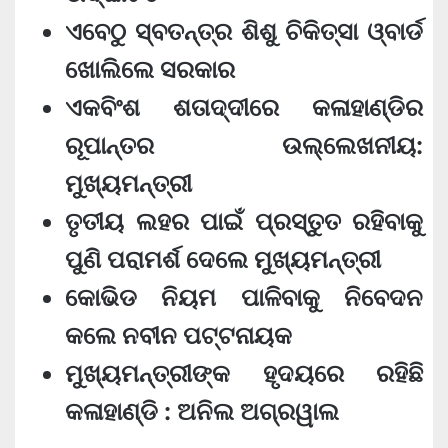
ଏବେଠୁ ସ୍ବତନ୍ତ୍ର ଶିଶୁ ଚିକିତ୍ସା ଓ୍ବାର୍ଡ
ଖୋଲିଲେ ସରକାର
ଏକବିଂଶ ଶତାଦ୍ଦୀରେ କଳାହାଣ୍ଡିର
ରୂପାନ୍ତର ଉଲ୍ଲେଖନୀୟ:
ମୁଖ୍ୟମନ୍ତ୍ରୀ
ତୃତୀୟ ଲହର ପାଇଁ ପ୍ରସ୍ତୁତ ରହିବାକୁ
ପୁଣି ପରାମର୍ଶ ଦେଲେ ମୁଖ୍ୟମନ୍ତ୍ରୀ
କୋଭିଡ ନିୟମ ପାଳିବାକୁ ନିବେଦନ
କଲେ ନବୀନ ପଟ୍ଟନାୟକ
ମୁଖ୍ୟମନ୍ତ୍ରୀଙ୍କ ହୃଦୟରେ ରହିଛି
କଳାହାଣ୍ଡି : ଅନିଲ ଅଗ୍ରୱାଲ