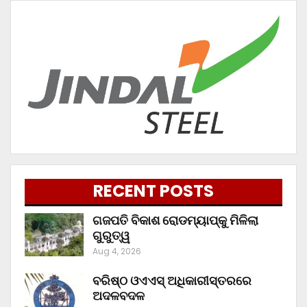
RECENT POSTS
ଗଜପତି ବିକାଶ ରୋଡମ୍ୟାପ୍‌କୁ ମିଳିଲା
ଗୁରୁତ୍ୱ
Aug 4, 2026
ବରିଷ୍ଠ ଓଏଏସ୍‌ ଅଧିକାରୀସ୍ତରରେ
ଅଦଳବଦଳ