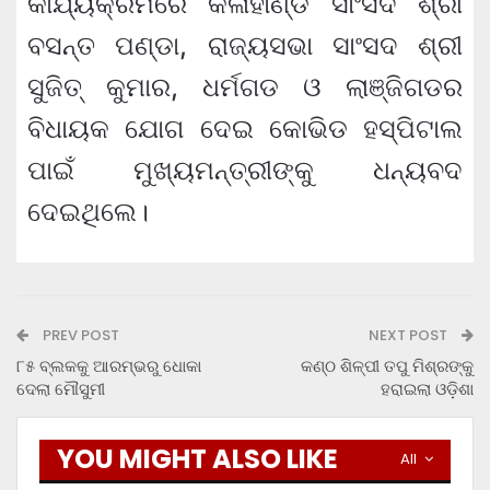
କାର୍ଯ୍ୟକ୍ରମରେ କଳାହାଣ୍ଡି ସାଂସଦ ଶ୍ରୀ
ବସନ୍ତ ପଣ୍ଡା, ରାଜ୍ୟସଭା ସାଂସଦ ଶ୍ରୀ
ସୁଜିତ୍‌ କୁମାର, ଧର୍ମଗଡ ଓ ଲାଞ୍ଜିଗଡର
ବିଧାୟକ ଯୋଗ ଦେଇ କୋଭିଡ ହସ୍‌ପିଟାଲ
ପାଇଁ ମୁଖ୍ୟମନ୍ତ୍ରୀଙ୍କୁ ଧନ୍ୟବଦ
ଦେଇଥିଲେ।
PREV POST
NEXT POST
୮୫ ବ୍ଲକକୁ ଆରମ୍ଭରୁ ଧୋକା
କଣ୍ଠ ଶିଳ୍ପୀ ତପୁ ମିଶ୍ରଙ୍କୁ
ଦେଲା ମୌସୁମୀ
ହରାଇଲା ଓଡ଼ିଶା
YOU MIGHT ALSO LIKE
All