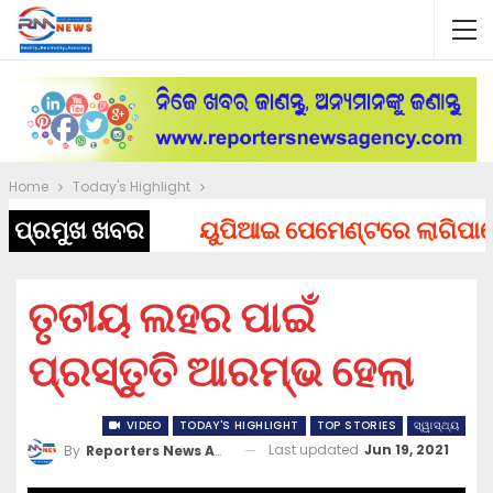
Home
Today's Highlight
ପ୍ରମୁଖ ଖବର
ୟୁପିଆଇ ପେମେଣ୍ଟରେ ଲାଗିପାରେ ଚାର
ତୃତୀୟ ଲହର ପାଇଁ
ପ୍ରସ୍ତୁତି ଆରମ୍ଭ ହେଲା
VIDEO
TODAY'S HIGHLIGHT
TOP STORIES
ସ୍ୱାସ୍ଥ୍ୟ
Last updated
Jun 19, 2021
By
Reporters News Agency