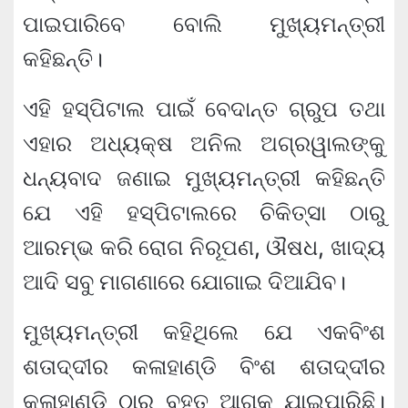
ପାଇପାରିବେ ବୋଲି ମୁଖ୍ୟମନ୍ତ୍ରୀ
କହିଛନ୍ତି।
ଏହି ହସ୍‌ପିଟାଲ ପାଇଁ ବେଦାନ୍ତ ଗ୍ରୁପ ତଥା
ଏହାର ଅଧ୍ୟକ୍ଷ ଅନିଲ ଅଗ୍ରୱାଲଙ୍କୁ
ଧନ୍ୟବାଦ ଜଣାଇ ମୁଖ୍ୟମନ୍ତ୍ରୀ କହିଛନ୍ତି
ଯେ ଏହି ହସ୍‌ପିଟାଲରେ ଚିକିତ୍ସା ଠାରୁ
ଆରମ୍ଭ କରି ରୋଗ ନିରୂପଣ, ଔଷଧ, ଖାଦ୍ୟ
ଆଦି ସବୁ ମାଗଣାରେ ଯୋଗାଇ ଦିଆଯିବ।
ମୁଖ୍ୟମନ୍ତ୍ରୀ କହିଥିଲେ ଯେ ଏକବିଂଶ
ଶତାଦ୍ଦୀର କଳାହାଣ୍ଡି ବିଂଶ ଶତାଦ୍ଦୀର
କଳାହାଣ୍ଡି ଠାରୁ ବହୁତ ଆଗକୁ ଯାଇପାରିଛି।