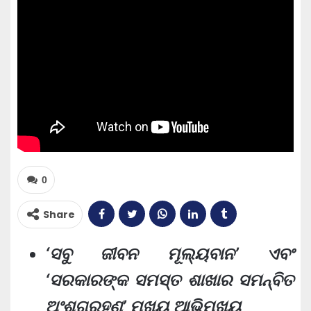
0
Share
‘ସବୁ ଜୀବନ ମୂଲ୍ୟବାନ’ ଏବଂ
‘ସରକାରଙ୍କ ସମସ୍ତ ଶାଖାର ସମନ୍ବିତ
ଅଂଶଗ୍ରହଣ’ ମୁଖ୍ୟ ଆଭିମୁଖ୍ୟ