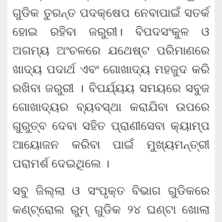
ଗୁଡିକ ତୁରନ୍ତ ପଦକ୍ଷେପ ନେବାପାଇଁ ସତର୍କ
ହୋଇ ରହିବା ଜରୁରୀ। ବିପଦସଂକୁଳ ଓ
ଅଗମ୍ୟ ଅଂଚଳରେ ଯଥେଷ୍ଟ ପରିମାଣରେ
ଖାଦ୍ୟ ପଦାର୍ଥ ଏବଂ ଗୋଖାଦ୍ୟ ମହଜୁଦ କରି
ରଖିବା ଜରୁରୀ । ବିପର୍ଯ୍ୟୟ ସମୟରେ ସବୁଜ
ଗୋଖାଦ୍ୟର ବ୍ୟବସ୍ଥା କରାଯିବା ଉପରେ
ଗୁରୁତ୍ବ ଦେବା ସହିତ ପ୍ରାଣୀସେବା କ୍ୟାମ୍ପ
ଆୟୋଜନ କରିବା ପାଇଁ ମୁଖ୍ୟମନ୍ତ୍ରୀ
ପରାମର୍ଶ ଦେଇଥିଲେ ।
ସବୁ ଜିଲ୍ଲା ଓ ସଂପୃକ୍ତ ବିଭାଗ ଗୁଡିକରେ
କଣ୍ଟ୍ରୋଲ ରୁମ୍‌ ଗୁଡିକ ୨୪ ଘଣ୍ଟା ଖୋଲା