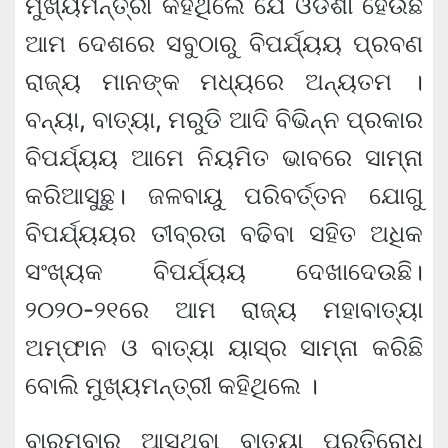
ମୁଖ୍ୟମନ୍ତ୍ରୀ କହିଥିଲେ ଯେ ଓଡିଶା ହେଉଛି
ଆମ ଦେଶରେ ସବୁଠାରୁ ବିପର୍ଯ୍ୟୟ ପ୍ରବଣ
ରାଜ୍ୟ ମାନଙ୍କ ମଧ୍ୟରେ ଅନ୍ୟତମ ।
ବନ୍ୟା, ବାତ୍ୟା, ମରୁଡି ଆଦି ବିଭିନ୍ନ ପ୍ରକାର
ବିପର୍ଯ୍ୟୟ ଆମେ ନିୟମିତ ଭାବରେ ସାମ୍‌ନା
କରିଆସୁଛୁ। ଜଳବାୟୁ ପରିବର୍ତ୍ତନ ଯୋଗୁ
ବିପର୍ଯ୍ୟୟର ତୀବ୍ରତା ବଢିବା ସହିତ ଅଧିକ
ସଂଖ୍ୟକ ବିପର୍ଯ୍ୟୟ ଦେଖାଦେଉଛି।
୨୦୨୦-୨୧ରେ ଆମ ରାଜ୍ୟ ମହାବାତ୍ୟା
ଅମ୍ଫାନ ଓ ବାତ୍ୟା ୟାସ୍‌ର ସାମ୍‌ନା କରିଛି
ବୋଲି ମୁଖ୍ୟମନ୍ତ୍ରୀ କହିଥିଲେ ।
ବାରମ୍ବାର ଆସୁଥିବା ବାତ୍ୟା ପ୍ରତିରୋଧ