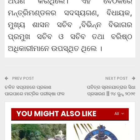
ଅର୍ପଣ କରିଥିଲେ। ଏହି ବୈଠକରେ
ମନ୍ତ୍ରିମଣ୍ଡଳର ସଦସ୍ୟଗଣ, ବିଧାୟକ,
ମୁଖ୍ୟ ଶାସନ ସଚିବ ,ବିଭିନ୍ନ ବିଭାଗର
ପ୍ରମୁଖ ସଚିବ ଓ ସଚିବ ତଥା ବରିଷ୍ଠ
ଅଧିକାରୀମାନେ ଉପସ୍ଥିତ ଥିଲେ ।
PREV POST
NEXT POST
ଚଳିତ ସପ୍ତାହରେ ପ୍ରକାଶ
ପବିତ୍ର ସ୍ନାନଯାତ୍ରାର ସିଧା
ପାଇପାରେ ମାଟ୍ରିକ ପରୀକ୍ଷା ଫଳ
ପ୍ରସାରଣ || ୨୪ ଜୁନ୍, ୨୦୨୧
YOU MIGHT ALSO LIKE
All