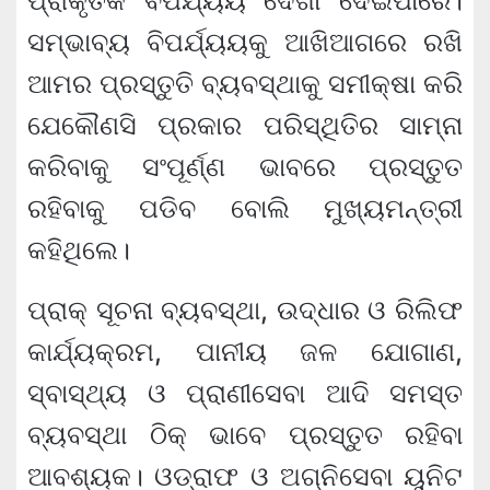
ପ୍ରାକୃତିକ ବିପର୍ଯ୍ୟୟ ଦେଖା ଦେଇପାରେ।
ସମ୍ଭାବ୍ୟ ବିପର୍ଯ୍ୟୟକୁ ଆଖିଆଗରେ ରଖି
ଆମର ପ୍ରସ୍ତୁତି ବ୍ୟବସ୍ଥାକୁ ସମୀକ୍ଷା କରି
ଯେକୌଣସି ପ୍ରକାର ପରିସ୍ଥିତିର ସାମ୍‌ନା
କରିବାକୁ ସଂପୂର୍ଣ୍ଣ ଭାବରେ ପ୍ରସ୍ତୁତ
ରହିବାକୁ ପଡିବ ବୋଲି ମୁଖ୍ୟମନ୍ତ୍ରୀ
କହିଥିଲେ।
ପ୍ରାକ୍‌ ସୂଚନା ବ୍ୟବସ୍ଥା, ଉଦ୍ଧାର ଓ ରିଲିଫ
କାର୍ଯ୍ୟକ୍ରମ, ପାନୀୟ ଜଳ ଯୋଗାଣ,
ସ୍ବାସ୍ଥ୍ୟ ଓ ପ୍ରାଣୀସେବା ଆଦି ସମସ୍ତ
ବ୍ୟବସ୍ଥା ଠିକ୍‌ ଭାବେ ପ୍ରସ୍ତୁତ ରହିବା
ଆବଶ୍ୟକ। ଓଡ୍ରାଫ ଓ ଅଗ୍ନିସେବା ୟୁନିଟ