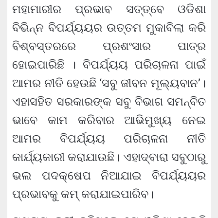
ମହାମାରୀର ପ୍ରଭାବ ସତ୍ତ୍ବେ ଓଡିଶା
ବିଭିନ୍ନ ବିପର୍ଯ୍ୟୟର ଉତ୍ତମ ମୁକାବିଲା କରି
ବିଶ୍ବସ୍ତରରେ ପ୍ରଶଂସାର ପାତ୍ର
ହୋଇପାରିଛି । ବିପର୍ଯ୍ୟୟ ପରିଚାଳନା ପାଇଁ
ଆମର ନୀତି ହେଉଛି ‘ସବୁ ଜୀବନ ମୂଲ୍ୟବାନ’।
ଏହାସହିତ ସରକାରଙ୍କ ସବୁ ବିଭାଗ ସମନ୍ବିତ
ଭାବେ କାମ କରିବାର ଆଭିମୁଖ୍ୟ ନେଇ
ଆମର ବିପର୍ଯ୍ୟୟ ପରିଚାଳନା ନୀତି
କାର୍ଯ୍ୟକାରୀ କରାଯାଉଛି। ଏହାଦ୍ବାରା ସବୁଠାରୁ
ଭଲ ପଦକ୍ଷେପ ନିଆଯାଇ ବିପର୍ଯ୍ୟୟର
ପ୍ରଭାବକୁ କମ୍‌ କରାଯାଇପାରିବ।