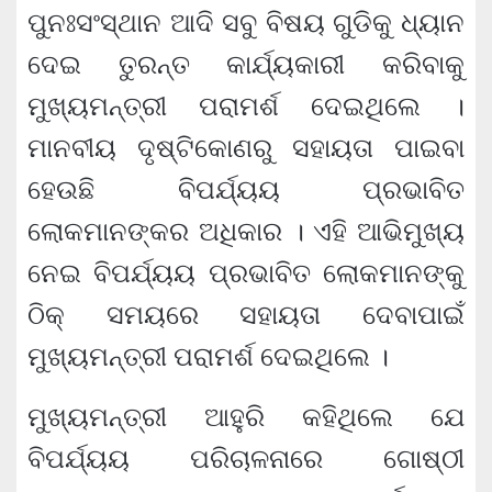
ପୁନଃସଂସ୍ଥାନ ଆଦି ସବୁ ବିଷୟ ଗୁଡିକୁ ଧ୍ୟାନ
ଦେଇ ତୁରନ୍ତ କାର୍ଯ୍ୟକାରୀ କରିବାକୁ
ମୁଖ୍ୟମନ୍ତ୍ରୀ ପରାମର୍ଶ ଦେଇଥିଲେ ।
ମାନବୀୟ ଦୃଷ୍ଟିକୋଣରୁ ସହାୟତା ପାଇବା
ହେଉଛି ବିପର୍ଯ୍ୟୟ ପ୍ରଭାବିତ
ଲୋକମାନଙ୍କର ଅଧିକାର । ଏହି ଆଭିମୁଖ୍ୟ
ନେଇ ବିପର୍ଯ୍ୟୟ ପ୍ରଭାବିତ ଲୋକମାନଙ୍କୁ
ଠିକ୍‌ ସମୟରେ ସହାୟତା ଦେବାପାଇଁ
ମୁଖ୍ୟମନ୍ତ୍ରୀ ପରାମର୍ଶ ଦେଇଥିଲେ ।
ମୁଖ୍ୟମନ୍ତ୍ରୀ ଆହୁରି କହିଥିଲେ ଯେ
ବିପର୍ଯ୍ୟୟ ପରିଚାଳନାରେ ଗୋଷ୍ଠୀ