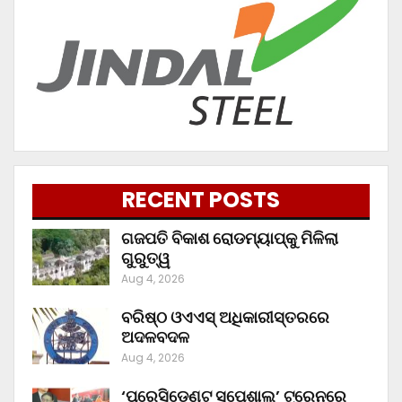
RECENT POSTS
ଗଜପତି ବିକାଶ ରୋଡମ୍ୟାପ୍‌କୁ ମିଳିଲା
ଗୁରୁତ୍ୱ
Aug 4, 2026
ବରିଷ୍ଠ ଓଏଏସ୍‌ ଅଧିକାରୀସ୍ତରରେ
ଅଦଳବଦଳ
Aug 4, 2026
‘ପ୍ରେସିଡେଣ୍ଟ ସ୍ପେଶାଲ’ ଟ୍ରେନରେ