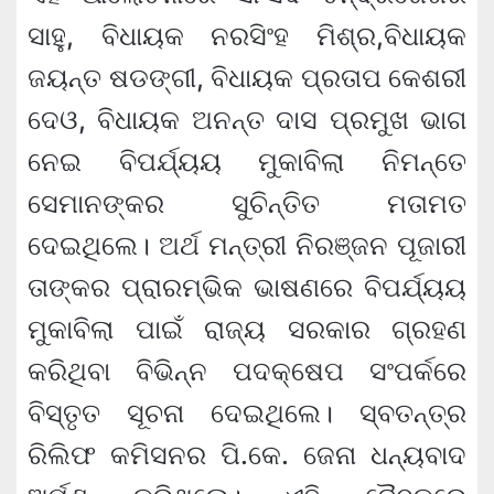
ସାହୁ, ବିଧାୟକ ନରସିଂହ ମିଶ୍ର,ବିଧାୟକ
ଜୟନ୍ତ ଷଡଙ୍ଗୀ, ବିଧାୟକ ପ୍ରତାପ କେଶରୀ
ଦେଓ, ବିଧାୟକ ଅନନ୍ତ ଦାସ ପ୍ରମୁଖ ଭାଗ
ନେଇ ବିପର୍ଯ୍ୟୟ ମୁକାବିଲା ନିମନ୍ତେ
ସେମାନଙ୍କର ସୁଚିନ୍ତିତ ମତାମତ
ଦେଇଥିଲେ। ଅର୍ଥ ମନ୍ତ୍ରୀ ନିରଞ୍ଜନ ପୂଜାରୀ
ତାଙ୍କର ପ୍ରାରମ୍ଭିକ ଭାଷଣରେ ବିପର୍ଯ୍ୟୟ
ମୁକାବିଲା ପାଇଁ ରାଜ୍ୟ ସରକାର ଗ୍ରହଣ
କରିଥିବା ବିଭିନ୍ନ ପଦକ୍ଷେପ ସଂପର୍କରେ
ବିସ୍ତୃତ ସୂଚନା ଦେଇଥିଲେ। ସ୍ବତନ୍ତ୍ର
ରିଲିଫ କମିସନର ପି.କେ. ଜେନା ଧନ୍ୟବାଦ