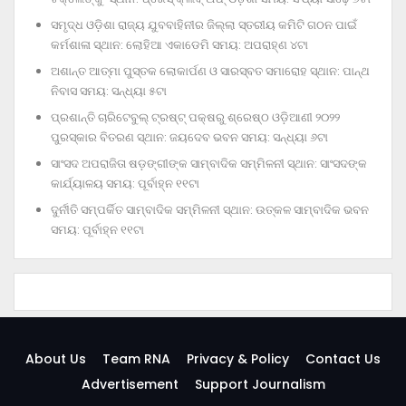
ସମୃଦ୍ଧ ଓଡ଼ିଶା ରାଜ୍ୟ ଯୁବବାହିନୀର ଜିଲ୍ଲା ସ୍ତରୀୟ କମିଟି ଗଠନ ପାଇଁ
କର୍ମଶାଳା ସ୍ଥାନ: ଲୋହିଆ ଏକାଡେମି ସମୟ: ଅପରାହ୍‌ଣ ୪ଟା
ଅଶାନ୍ତ ଆତ୍ମା ପୁସ୍ତକ ଲୋକାର୍ପଣ ଓ ସାରସ୍ବତ ସମାରୋହ ସ୍ଥାନ: ପାନ୍ଥ
ନିବାସ ସମୟ: ସନ୍ଧ୍ୟା ୫ଟା
ପ୍ରଶାନ୍ତି ଚାରିଟେବୁଲ୍‌ ଟ୍ରଷ୍ଟ୍‌ ପକ୍ଷରୁ ଶ୍ରେଷ୍ଠ ଓଡ଼ିଆଣୀ ୨୦୨୨
ପୁରସ୍କାର ବିତରଣ ସ୍ଥାନ: ଜୟଦେବ ଭବନ ସମୟ: ସନ୍ଧ୍ୟା ୬ଟା
ସାଂସଦ ଅପରାଜିତା ଷଡ଼ଙ୍ଗୀଙ୍କ ସାମ୍ବାଦିକ ସମ୍ମିଳନୀ ସ୍ଥାନ: ସାଂସଦଙ୍କ
କାର୍ଯ୍ୟାଳୟ ସମୟ: ପୂର୍ବାହ୍ନ ୧୧ଟା
ଦୁର୍ନୀତି ସମ୍ପର୍କିତ ସାମ୍ବାଦିକ ସମ୍ମିଳନୀ ସ୍ଥାନ: ଉତ୍କଳ ସାମ୍ବାଦିକ ଭବନ
ସମୟ: ପୂର୍ବାହ୍ନ ୧୧ଟା
About Us
Team RNA
Privacy & Policy
Contact Us
Advertisement
Support Journalism