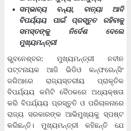
ସମ୍ଭାବ୍ୟ ବନ୍ୟା, ବାତ୍ୟା ଆଦି
ବିପର୍ଯ୍ୟୟ ପାଇଁ ପ୍ରସ୍ତୁତ ରହିବାକୁ
ସମସ୍ତଙ୍କୁ ନିର୍ଦେଶ ଦେଲେ
ମୁଖ୍ୟମନ୍ତ୍ରୀ
ଭୁବନେଶ୍ବର: ମୁଖ୍ୟମନ୍ତ୍ରୀ ନବୀନ
ପଟ୍ଟନାୟକ ଆଜି ଭିଡିଓ କନ୍‌ଫରେନ୍‌ସିଂ
ଜରିଆରେ ରାଜ୍ୟସ୍ତରୀୟ ପ୍ରାକୃତିକ
ବିପର୍ଯ୍ୟୟ କମିଟି ବୈଠକରେ ଅଧ୍ୟକ୍ଷତା
କରି ବିପର୍ଯ୍ୟୟ ପ୍ରସ୍ତୁତି ଓ ପରିଚାଳନାରେ
ରାଜ୍ୟ ସରକାରଙ୍କ ଆଭିମୁଖ୍ୟକୁ ସ୍ପଷ୍ଟ
କରିଛନ୍ତି। ମୁଖ୍ୟମନ୍ତ୍ରୀ କହିଛନ୍ତି ଯେ