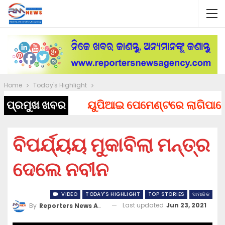
Home
Today's Highlight
ପ୍ରମୁଖ ଖବର
ୟୁପିଆଇ ପେମେଣ୍ଟରେ ଲାଗିପାରେ ଚାର୍
ବିପର୍ଯ୍ୟୟ ମୁକାବିଲା ମନ୍ତ୍ର
ଦେଲେ ନବୀନ
VIDEO
TODAY'S HIGHLIGHT
TOP STORIES
ସାମାଜିକ
Last updated
Jun 23, 2021
By
Reporters News Agency