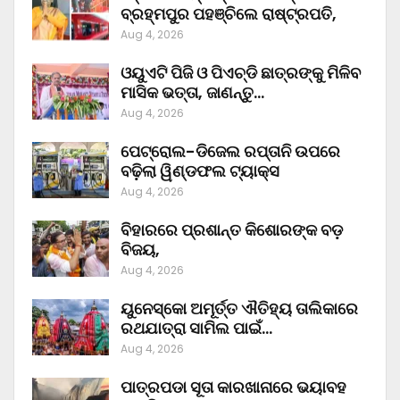
ବ୍ରହ୍ମପୁର ପହଞ୍ଚିଲେ ରାଷ୍ଟ୍ରପତି,
Aug 4, 2026
ଓୟୁଏଟି ପିଜି ଓ ପିଏଚ୍‌ଡି ଛାତ୍ରଙ୍କୁ ମିଳିବ
ମାସିକ ଭତ୍ତା, ଜାଣନ୍ତୁ…
Aug 4, 2026
ପେଟ୍ରୋଲ-ଡିଜେଲ ରପ୍ତାନି ଉପରେ
ବଢ଼ିଲା ୱିଣ୍ଡଫଲ ଟ୍ୟାକ୍ସ
Aug 4, 2026
ବିହାରରେ ପ୍ରଶାନ୍ତ କିଶୋରଙ୍କ ବଡ଼
ବିଜୟ,
Aug 4, 2026
ୟୁନେସ୍କୋ ଅମୂର୍ତ୍ତ ଐତିହ୍ୟ ତାଲିକାରେ
ରଥଯାତ୍ରା ସାମିଲ ପାଇଁ…
Aug 4, 2026
ପାତ୍ରପଡା ସୂତା କାରଖାନାରେ ଭୟାବହ