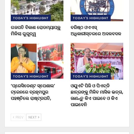
TODAY'S HIGHLIGHT
TODAY'S HIGHLIGHT
ଗଜପତି ବିକାଶ ରୋଡମ୍ୟାପ୍‌କୁ
ବରିଷ୍ଠ ଓଏଏସ୍‌
ମିଳିଲା ଗୁରୁତ୍ୱ
ଅଧିକାରୀସ୍ତରରେ ଅଦଳବଦଳ
TODAY'S HIGHLIGHT
TODAY'S HIGHLIGHT
‘ପ୍ରେସିଡେଣ୍ଟ ସ୍ପେଶାଲ’
ଓୟୁଏଟି ପିଜି ଓ ପିଏଚ୍‌ଡି
ଟ୍ରେନରେ ବ୍ରହ୍ମପୁର
ଛାତ୍ରଙ୍କୁ ମିଳିବ ମାସିକ ଭତ୍ତା,
ପହଞ୍ଚିଲେ ରାଷ୍ଟ୍ରପତି,
ଜାଣନ୍ତୁ କିଏ ପାଇବେ ଓ କିଏ
ପାଇବେନି
PREV
NEXT