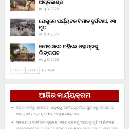
ଅଗ୍ନିକାଣ୍ଡ
Aug 3, 2026
ପେରୁରେ ପର୍ଯ୍ୟଟକ ବିମାନ ଦୁର୍ଘଟଣା, ୧୩
ମୃତ
Aug 3, 2026
ଉପବାସରେ ରହିଲେ ମହାପ୍ରଭୁ
ଲିଙ୍ଗରାଜ
Aug 3, 2026
PREV
NEXT
1 of 954
ଆଜିର କାର୍ଯ୍ୟକ୍ରମ
ଓଡ଼ିଶା ଊର୍ଦ୍ଦୁ ଏକାଡେମି ପକ୍ଷରୁ ‘ଜାତୀୟସ୍ତରୀୟ ସୁଫି କୱାଲି’ ସ୍ଥାନ:
ରବୀନ୍ଦ୍ର ମଣ୍ଡପ, ସମୟ: ସଂଧ୍ୟା ସାଢ଼େ ୬ଟା
ଅକ୍ଷର ଓ ସମ୍ବିଧାନ ସୁରକ୍ଷା ମଞ୍ଚ ପକ୍ଷରୁ ‘ଆସନ୍ତୁ ଶୁଣିବା ନିରଂଜନ
ଟକ୍‌ଲେଙ୍କୁ’ ସ୍ଥାନ: ପ୍ରେସ୍‌ କ୍ଲବ୍‌ ଅଫ୍‌ ଓଡ଼ିଶା ସମୟ: ସଂଧ୍ୟା ସାଢ଼େ ୬ଟା