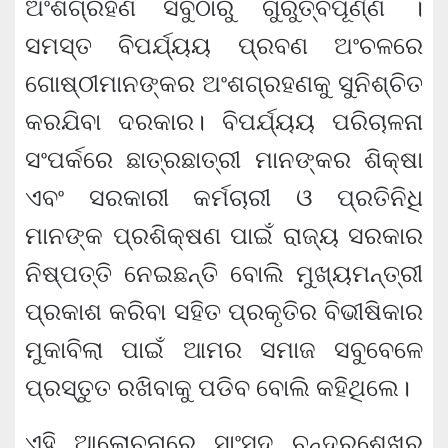
ଅଂଶଗ୍ରହଣ ସବୁଠାରୁ ଗୁରୁତ୍ବପୂର୍ଣ୍ଣ ।
ସମସ୍ତ ବିପର୍ଯ୍ୟୟ ପ୍ରବଣ ଅଂଚଳରେ
ଗୋଷ୍ଠୀମାନଙ୍କର ଅଂଶଗ୍ରହଣକୁ ସୁନିଶ୍ଚିତ
କରଯିବା ଦରକାର। ବିପର୍ଯ୍ୟୟ ପରିଚାଳନା
ସଂପର୍କରେ ଛାତ୍ରଛାତ୍ରୀ ମାନଙ୍କର ଶିକ୍ଷା
ଏବଂ ସରକାରୀ କର୍ମଚାରୀ ଓ ପ୍ରତିନିଧି
ମାନଙ୍କ ପ୍ରଶିକ୍ଷଣ ପାଇଁ ରାଜ୍ୟ ସରକାର
ନିଷ୍ପତ୍ତି ନେଇଛନ୍ତି ବୋଲି ମୁଖ୍ୟମନ୍ତ୍ରୀ
ପ୍ରକାଶ କରିବା ସହିତ ପ୍ରକୃତିର ବିଭୀଷିକାର
ମୁକାବିଲା ପାଇଁ ଆମର ସମାଜ ସବୁବେଳେ
ପ୍ରସ୍ତୁତ ରଖିବାକୁ ପଡିବ ବୋଲି କହିଥିଲେ।
ଏହି ଆଲୋଚନାରେ ସାଂସଦ ଚନ୍ଦ୍ରଶେଖର