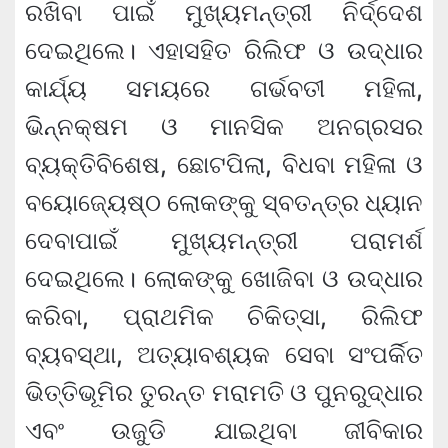
ରଖିବା ପାଇଁ ମୁଖ୍ୟମନ୍ତ୍ରୀ ନିର୍ଦ୍ଦେଶ
ଦେଇଥିଲେ। ଏହାସହିତ ରିଲିଫ ଓ ଉଦ୍ଧାର
କାର୍ଯ୍ୟ ସମୟରେ ଗର୍ଭବତୀ ମହିଳା,
ଭିନ୍ନକ୍ଷମ ଓ ମାନସିକ ଅନଗ୍ରସର
ବ୍ୟକ୍ତିବିଶେଷ, ଛୋଟପିଲା, ବିଧବା ମହିଳା ଓ
ବୟୋଜ୍ୟେଷ୍ଠ ଲୋକଙ୍କୁ ସ୍ବତନ୍ତ୍ର ଧ୍ୟାନ
ଦେବାପାଇଁ ମୁଖ୍ୟମନ୍ତ୍ରୀ ପରାମର୍ଶ
ଦେଇଥିଲେ। ଲୋକଙ୍କୁ ଖୋଜିବା ଓ ଉଦ୍ଧାର
କରିବା, ପ୍ରାଥମିକ ଚିକିତ୍ସା, ରିଲିଫ
ବ୍ୟବସ୍ଥା, ଅତ୍ୟାବଶ୍ୟକ ସେବା ସଂପର୍କିତ
ଭିତ୍ତିଭୂମିର ତୁରନ୍ତ ମରାମତି ଓ ପୁନରୁଦ୍ଧାର
ଏବଂ ଉଜୁଡି ଯାଇଥିବା ଜୀବିକାର