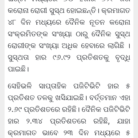
କରୋନା ରୋଗୀ ସୁସ୍ଥ ହୋଇଛନ୍ତି। କ୍ରମାଗତ
୪୮ ଦିନ ମଧ୍ୟରେ ଦୈନିକ ନୂତନ କରୋନା
ସଂକ୍ରମିତଙ୍କ ସଂଖ୍ୟା ଠାରୁ ଦୈନିକ ସୁସ୍ଥ
ରୋଗୀଙ୍କ ସଂଖ୍ୟା ଅଧିକ ହେବାରେ ଲାଗିଛି ।
ସୁସ୍ଥତା ହାର ୯୬.୯୨ ପ୍ରତିଶତକୁ ବୃଦ୍ଧି
ପାଇଛି।
ସେହିଭଳି ସାପ୍ତାହିକ ପଜିଟିଭିଟି ହାର ୫
ପ୍ରତିଶତ ତଳକୁ ଖସିଯାଇଛି। ବର୍ତ୍ତମାନ ଏହା
୨.୬୯ ପ୍ରତିଶତରେ ରହିଛି। ଦୈନିକ ପଜିଟିଭିଟି
ହାର ୨.୩୪ ପ୍ରତିଶତରେ ରହିଛି, ଯାହା
କ୍ରମାଗତ ଭାବେ ୨୩ ଦିନ ମଧ୍ୟରେ ୫