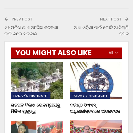
PREV POST
NEXT POST
୧୬ ତାରିଖ ଯାଏ ଆଂଶିକ କଟକଣା
ଅଧା ଓଡ଼ିଶା ପାଇଁ ଘୋଟି ଆସିଲାଣି
ଜାରି କଲେ ସରକାର
ବିପଦ
YOU MIGHT ALSO LIKE
All
TODAY'S HIGHLIGHT
TODAY'S HIGHLIGHT
ଗଜପତି ବିକାଶ ରୋଡମ୍ୟାପ୍‌କୁ
ବରିଷ୍ଠ ଓଏଏସ୍‌
ମିଳିଲା ଗୁରୁତ୍ୱ
ଅଧିକାରୀସ୍ତରରେ ଅଦଳବଦଳ