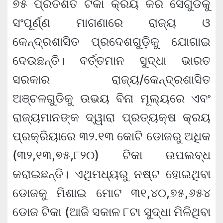
୭୫ ପ୍ରତିଶତ ଟିକା କ୍ରୟ କରି ସେଗୁଡିକୁ
ସଂପୂର୍ଣ୍ଣ ମାଗଣାରେ ରାଜ୍ୟ ଓ
କେନ୍ଦ୍ରଶାସିତ ପ୍ରଦେଶଗୁଡ଼ିକୁ ଯୋଗାଇ
ଦେଉଛନ୍ତି। ବର୍ତ୍ତମାନ ସୁଦ୍ଧା ଭାରତ
ସରକାର ରାଜ୍ୟ/କେନ୍ଦ୍ରଶାସିତ
ଅଞ୍ଚଳଗୁଡିକୁ ଉଭୟ ବିନା ମୂଲ୍ୟରେ ଏବଂ
ରାଜ୍ୟମାନଙ୍କ ଦ୍ୱାରା ପ୍ରତ୍ୟକ୍ଷ କ୍ରୟ
ପ୍ରକ୍ରିୟାରେ ୩୨.୧୩ କୋଟି ଡୋଜରୁ ଅଧିକ
(୩୨,୧୩,୭୫,୮୨୦) ଟିକା ଉପଲବ୍ଧ
କରାଇଛନ୍ତି। ଏଥିମଧ୍ୟରୁ ନଷ୍ଟ ହୋଇଥିବା
ଡୋଜକୁ ମିଶାଇ ମୋଟ ୩୧,୪୦,୭୫,୬୫୪
ଡୋଜ ଟିକା (ଆଜି ସକାଳ ୮ଟା ସୁଦ୍ଧା ମିଳିଥିବା