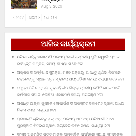
Aug 3, 2026
PREV
NEXT
1 of 954
ଆଜିର କାର୍ଯ୍ୟକ୍ରମ
ଓଡ଼ିଶା ଊର୍ଦ୍ଦୁ ଏକାଡେମି ପକ୍ଷରୁ ‘ଜାତୀୟସ୍ତରୀୟ ସୁଫି କୱାଲି’ ସ୍ଥାନ:
ରବୀନ୍ଦ୍ର ମଣ୍ଡପ, ସମୟ: ସଂଧ୍ୟା ସାଢ଼େ ୬ଟା
ଅକ୍ଷର ଓ ସମ୍ବିଧାନ ସୁରକ୍ଷା ମଞ୍ଚ ପକ୍ଷରୁ ‘ଆସନ୍ତୁ ଶୁଣିବା ନିରଂଜନ
ଟକ୍‌ଲେଙ୍କୁ’ ସ୍ଥାନ: ପ୍ରେସ୍‌ କ୍ଲବ୍‌ ଅଫ୍‌ ଓଡ଼ିଶା ସମୟ: ସଂଧ୍ୟା ସାଢ଼େ ୬ଟା
ସମୃଦ୍ଧ ଓଡ଼ିଶା ରାଜ୍ୟ ଯୁବବାହିନୀର ଜିଲ୍ଲା ସ୍ତରୀୟ କମିଟି ଗଠନ ପାଇଁ
କର୍ମଶାଳା ସ୍ଥାନ: ଲୋହିଆ ଏକାଡେମି ସମୟ: ଅପରାହ୍‌ଣ ୪ଟା
ଅଶାନ୍ତ ଆତ୍ମା ପୁସ୍ତକ ଲୋକାର୍ପଣ ଓ ସାରସ୍ବତ ସମାରୋହ ସ୍ଥାନ: ପାନ୍ଥ
ନିବାସ ସମୟ: ସନ୍ଧ୍ୟା ୫ଟା
ପ୍ରଶାନ୍ତି ଚାରିଟେବୁଲ୍‌ ଟ୍ରଷ୍ଟ୍‌ ପକ୍ଷରୁ ଶ୍ରେଷ୍ଠ ଓଡ଼ିଆଣୀ ୨୦୨୨
ପୁରସ୍କାର ବିତରଣ ସ୍ଥାନ: ଜୟଦେବ ଭବନ ସମୟ: ସନ୍ଧ୍ୟା ୬ଟା
ସାଂସଦ ଅପରାଜିତା ଷଡ଼ଙ୍ଗୀଙ୍କ ସାମ୍ବାଦିକ ସମ୍ମିଳନୀ ସ୍ଥାନ: ସାଂସଦଙ୍କ