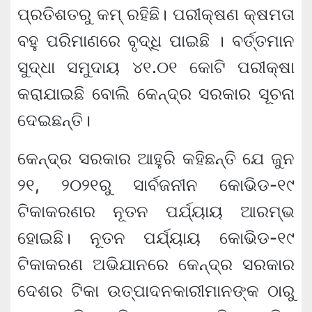
ପ୍ରତିଶତରୁ କମ୍ ରହିଛି। ପରୀକ୍ଷଣ କ୍ଷମତା
ବହୁ ପରିମାଣରେ ବୃଦ୍ଧି ପାଇଛି । ବର୍ତ୍ତମାନ
ସୁଦ୍ଧା ସମୁଦାୟ ୪୧.୦୧ କୋଟି ପରୀକ୍ଷା
କରାଯାଇଛି ବୋଲି କେନ୍ଦ୍ର ସରକାର ସୂଚନା
ଦେଇଛନ୍ତି।
କେନ୍ଦ୍ର ସରକାର ଆହୁରି କହିଛନ୍ତି ଯେ ଜୁନ
୨୧, ୨୦୨୧ରୁ ସାର୍ବଜନୀନ କୋଭିଡ-୧୯
ଟିକାକରଣର ନୂତନ ପର୍ଯ୍ୟାୟ ଆରମ୍ଭ
ହୋଇଛି। ନୂତନ ପର୍ଯ୍ୟାୟ କୋଭିଡ-୧୯
ଟିକାକରଣ ଅଭିଯାନରେ କେନ୍ଦ୍ର ସରକାର
ଦେଶର ଟିକା ଉତ୍ପାଦନକାରୀମାନଙ୍କ ଠାରୁ