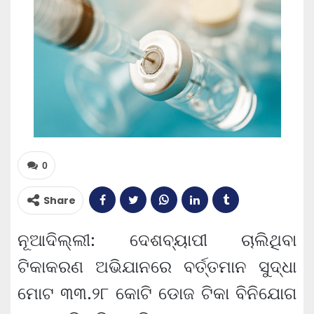
0
Share
ନୂଆଦିଲ୍ଲୀ: ଦେଶବ୍ୟାପୀ ଚାଲିଥିବା
ଟିକାକରଣ ଅଭିଯାନରେ ବର୍ତ୍ତମାନ ସୁଦ୍ଧା
ମୋଟ ୩୩.୨୮ କୋଟି ଡୋଜ ଟିକା ବିନିଯୋଗ