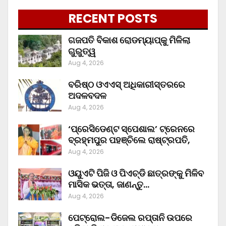
RECENT POSTS
ଗଜପତି ବିକାଶ ରୋଡମ୍ୟାପ୍‌କୁ ମିଳିଲା
ଗୁରୁତ୍ୱ
Aug 4, 2026
ବରିଷ୍ଠ ଓଏଏସ୍‌ ଅଧିକାରୀସ୍ତରରେ
ଅଦଳବଦଳ
Aug 4, 2026
‘ପ୍ରେସିଡେଣ୍ଟ ସ୍ପେଶାଲ’ ଟ୍ରେନରେ
ବ୍ରହ୍ମପୁର ପହଞ୍ଚିଲେ ରାଷ୍ଟ୍ରପତି,
Aug 4, 2026
ଓୟୁଏଟି ପିଜି ଓ ପିଏଚ୍‌ଡି ଛାତ୍ରଙ୍କୁ ମିଳିବ
ମାସିକ ଭତ୍ତା, ଜାଣନ୍ତୁ…
Aug 4, 2026
ପେଟ୍ରୋଲ-ଡିଜେଲ ରପ୍ତାନି ଉପରେ