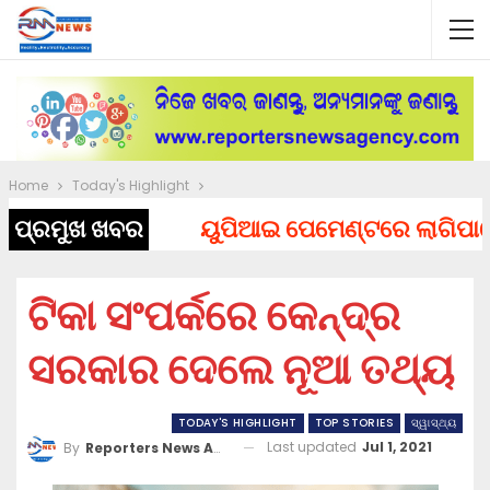
Home
Today's Highlight
ପ୍ରମୁଖ ଖବର
ୟୁପିଆଇ ପେମେଣ୍ଟରେ ଲାଗିପାରେ ଚା
ଟିକା ସଂପର୍କରେ କେନ୍ଦ୍ର
ସରକାର ଦେଲେ ନୂଆ ତଥ୍ୟ
TODAY'S HIGHLIGHT
TOP STORIES
ସ୍ୱାସ୍ଥ୍ୟ
Last updated
Jul 1, 2021
By
Reporters News Agency