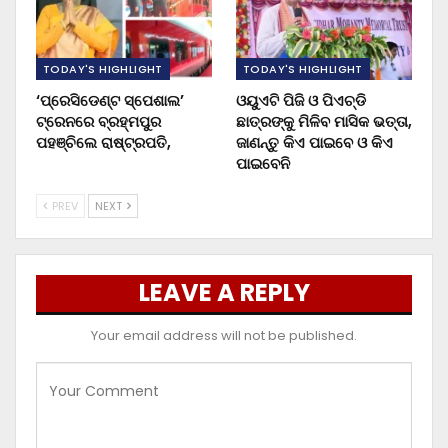
TODAY'S HIGHLIGHT
TODAY'S HIGHLIGHT
‘ପ୍ରେସିଡେଣ୍ଟ ସ୍ପେଶାଲ’
ଓୟୁଏଟି ପିଜି ଓ ପିଏଚ୍‌ଡି
ଟ୍ରେନରେ ବ୍ରହ୍ମପୁର
ଛାତ୍ରଙ୍କୁ ମିଳିବ ମାସିକ ଭତ୍ତା,
ପହଞ୍ଚିଲେ ରାଷ୍ଟ୍ରପତି,
ଜାଣନ୍ତୁ କିଏ ପାଇବେ ଓ କିଏ
ପାଇବେନି
PREV
NEXT
LEAVE A REPLY
Your email address will not be published.