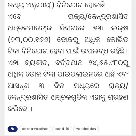
ତଥ୍ୟ ଅନୁଯାୟୀ) ବିନିଯୋଗ ହୋଇଛି ।
ଏବେ ରାଜ୍ୟ/କେନ୍ଦ୍ରଶାସିତ
ଅଞ୍ଚଳମାନଙ୍କ ନିକଟରେ ୭୩ ଲକ୍ଷ
(୭୩,୦୦,୧୬୬) ଡୋଜରୁ ଅଧିକ କୋଭିଡ
ଟିକା ବିନିଯୋଗ ହେବା ପାଇଁ ଉପଲବ୍ଧ ରହିଛି।
ଏହା ବ୍ୟତୀତ, ବର୍ତ୍ତମାନ ୨୪,୬୫,୯୮୦ରୁ
ଅଧିକ ଡୋଜ ଟିକା ପାଇପଲାଇନରେ ଅଛି ଏବଂ
ଆସନ୍ତା ୩ ଦିନ ମଧ୍ୟରେ ରାଜ୍ୟ/
କେନ୍ଦ୍ରଶାସିତ ଅଞ୍ଚଳଗୁଡିକ ଏହାକୁ ଗ୍ରହଣ
କରିବେ ।
corona vaccines
covid-19
vaccination