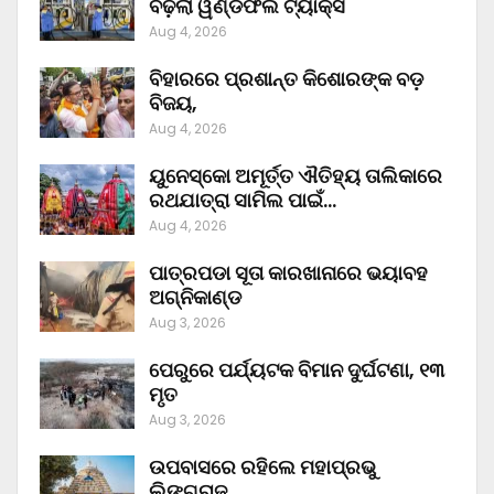
ବଢ଼ିଲା ୱିଣ୍ଡଫଲ ଟ୍ୟାକ୍ସ
Aug 4, 2026
ବିହାରରେ ପ୍ରଶାନ୍ତ କିଶୋରଙ୍କ ବଡ଼
ବିଜୟ,
Aug 4, 2026
ୟୁନେସ୍କୋ ଅମୂର୍ତ୍ତ ଐତିହ୍ୟ ତାଲିକାରେ
ରଥଯାତ୍ରା ସାମିଲ ପାଇଁ…
Aug 4, 2026
ପାତ୍ରପଡା ସୂତା କାରଖାନାରେ ଭୟାବହ
ଅଗ୍ନିକାଣ୍ଡ
Aug 3, 2026
ପେରୁରେ ପର୍ଯ୍ୟଟକ ବିମାନ ଦୁର୍ଘଟଣା, ୧୩
ମୃତ
Aug 3, 2026
ଉପବାସରେ ରହିଲେ ମହାପ୍ରଭୁ
ଲିଙ୍ଗରାଜ