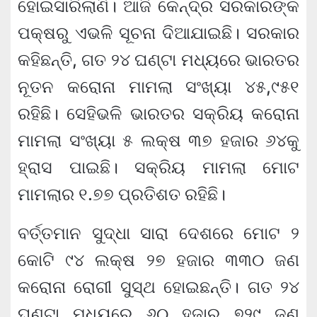
ହୋଇସାରିଲାଣି। ଆଜି କେନ୍ଦ୍ର ସରକାରଙ୍କ
ପକ୍ଷରୁ ଏଭଳି ସୂଚନା ଦିଆଯାଇଛି। ସରକାର
କହିଛନ୍ତି, ଗତ ୨୪ ଘଣ୍ଟା ମଧ୍ୟରେ ଭାରତର
ନୂତନ କରୋନା ମାମଲା ସଂଖ୍ୟା ୪୫,୯୫୧
ରହିଛି। ସେହିଭଳି ଭାରତର ସକ୍ରିୟ କରୋନା
ମାମଲା ସଂଖ୍ୟା ୫ ଲକ୍ଷ ୩୭ ହଜାର ୬୪କୁ
ହ୍ରାସ ପାଇଛି। ସକ୍ରିୟ ମାମଲା ମୋଟ
ମାମଲାର ୧.୭୭ ପ୍ରତିଶତ ରହିଛି।
ବର୍ତ୍ତମାନ ସୁଦ୍ଧା ସାରା ଦେଶରେ ମୋଟ ୨
କୋଟି ୯୪ ଲକ୍ଷ ୨୭ ହଜାର ୩୩୦ ଜଣ
କରୋନା ରୋଗୀ ସୁସ୍ଥ ହୋଇଛନ୍ତି। ଗତ ୨୪
ଘଣ୍ଟା ମଧ୍ୟରେ ୬୦ ହଜାର ୭୨୯ ଜଣ