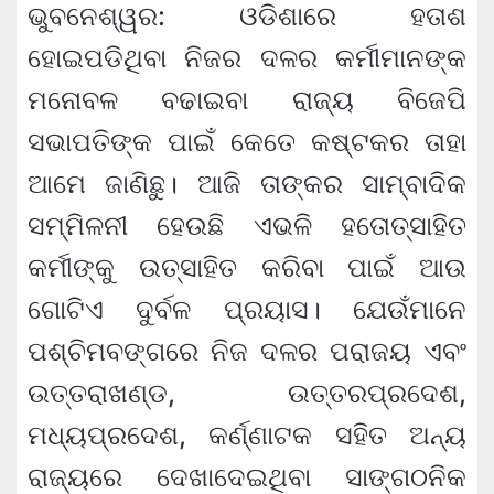
ଭୁବନେଶ୍ୱର: ଓଡିଶାରେ ହତାଶ
ହୋଇପଡିଥିବା ନିଜର ଦଳର କର୍ମୀମାନଙ୍କ
ମନୋବଳ ବଢାଇବା ରାଜ୍ୟ ବିଜେପି
ସଭାପତିଙ୍କ ପାଇଁ କେତେ କଷ୍ଟକର ତାହା
ଆମେ ଜାଣିଛୁ। ଆଜି ତାଙ୍କର ସାମ୍ବାଦିକ
ସମ୍ମିଳନୀ ହେଉଛି ଏଭଳି ହତୋତ୍ସାହିତ
କର୍ମୀଙ୍କୁ ଉତ୍ସାହିତ କରିବା ପାଇଁ ଆଉ
ଗୋଟିଏ ଦୁର୍ବଳ ପ୍ରୟାସ। ଯେଉଁମାନେ
ପଶ୍ଚିମବଙ୍ଗରେ ନିଜ ଦଳର ପରାଜୟ ଏବଂ
ଉତ୍ତରାଖଣ୍ଡ, ଉତ୍ତରପ୍ରଦେଶ,
ମଧ୍ୟପ୍ରଦେଶ, କର୍ଣ୍ଣାଟକ ସହିତ ଅନ୍ୟ
ରାଜ୍ୟରେ ଦେଖାଦେଇଥିବା ସାଙ୍ଗଠନିକ