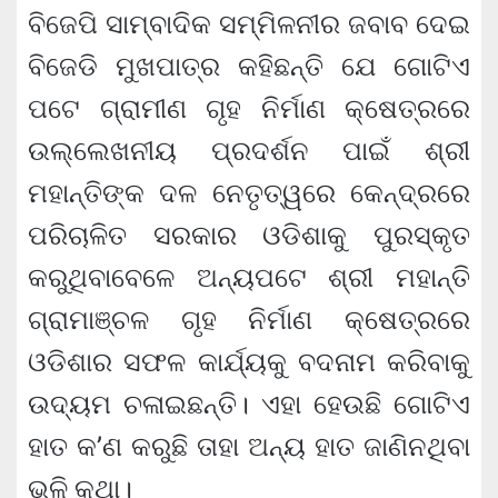
ବିଜେପି ସାମ୍ବାଦିକ ସମ୍ମିଳନୀର ଜବାବ ଦେଇ
ବିଜେଡି ମୁଖପାତ୍ର କହିଛନ୍ତି ଯେ ଗୋଟିଏ
ପଟେ ଗ୍ରାମୀଣ ଗୃହ ନିର୍ମାଣ କ୍ଷେତ୍ରରେ
ଉଲ୍ଲେଖନୀୟ ପ୍ରଦର୍ଶନ ପାଇଁ ଶ୍ରୀ
ମହାନ୍ତିଙ୍କ ଦଳ ନେତୃତ୍ୱରେ କେନ୍ଦ୍ରରେ
ପରିଚାଳିତ ସରକାର ଓଡିଶାକୁ ପୁରସ୍କୃତ
କରୁଥିବାବେଳେ ଅନ୍ୟପଟେ ଶ୍ରୀ ମହାନ୍ତି
ଗ୍ରାମାଞ୍ଚଳ ଗୃହ ନିର୍ମାଣ କ୍ଷେତ୍ରରେ
ଓଡିଶାର ସଫଳ କାର୍ଯ୍ୟକୁ ବଦନାମ କରିବାକୁ
ଉଦ୍ୟମ ଚଳାଇଛନ୍ତି। ଏହା ହେଉଛି ଗୋଟିଏ
ହାତ କ’ଣ କରୁଛି ତାହା ଅନ୍ୟ ହାତ ଜାଣିନଥିବା
ଭଳି କଥା।