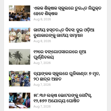
ଏକକ ଶିକ୍ଷକ ସ୍କୁଲରେ ତୁରନ୍ତ ନିଯୁକ୍ତ
ହେବେ ଶିକ୍ଷକ
Aug 8, 2026
ଜାତୀୟ ହସ୍ତତନ୍ତ ଦିବସ: ଦୁଇ ଓଡ଼ିଆ
ବୁଣାକାରଙ୍କୁ ଜାତୀୟ ସମ୍ମାନ
Aug 8, 2026
୧୨ରେ ବଙ୍ଗୋପସାଗରରେ ନୂଆ
ଘୂର୍ଣ୍ଣିବଳୟ
Aug 7, 2026
ବ୍ୟାଙ୍କକ ସ୍କୁଲରେ ଗୁଳିକାଣ୍ଡ: ୭ ମୃତ,
୨୦ ଛାତ୍ର ଆହତ
Aug 7, 2026
୫୮.୩୬ ଲକ୍ଷ ଭୋଟରଙ୍କୁ ନୋଟିସ୍‌,
୧୨,୫୭୨ ଅଯୋଗ୍ୟ ଘୋଷିତ
Aug 7, 2026