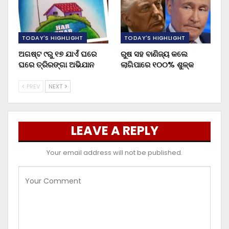
TODAY'S HIGHLIGHT
TODAY'S HIGHLIGHT
ଅଗଷ୍ଟ ୯ରୁ ୧୭ ଯାଏଁ ଘରେ
ରୁଷ ସହ ବାଣିଜ୍ୟ କଲେ
ଘରେ ତ୍ରିରଙ୍ଗା ଅଭିଯାନ
ଲାଗିପାରେ ୧୦୦% ଶୁଳ୍କ
PREV
NEXT
LEAVE A REPLY
Your email address will not be published.