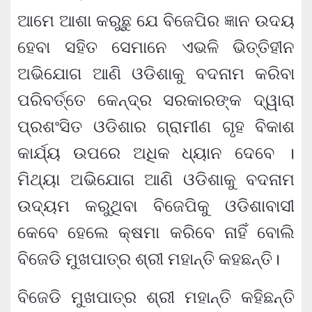
ଆମେ ଆଶା କରୁଛୁ ଯେ ବିଜେପିର ଜ୍ଞାନ ଉଦୟ
ହେବା ସହିତ ସେମାନେ ଏଭଳି ଭିତ୍ତିହୀନ
ଅଭିଯୋଗ ଆଣି ଓଡିଶାକୁ ବଦନାମ କରିବା
ପରିବର୍ତ୍ତେ କେନ୍ଦ୍ର ସରକାରଙ୍କ ଦ୍ୱାରା
ପ୍ରଶଂସିତ ଓଡିଶାର ଗ୍ରାମୀଣ ଗୃହ ବିକାଶ
କାର୍ଯ୍ୟ ଉପରେ ଅଧିକ ଧ୍ୟାନ ଦେବେ ।
ମିଥ୍ୟା ଅଭିଯୋଗ ଆଣି ଓଡିଶାକୁ ବଦନାମ
ଉଦ୍ୟମ କରୁଥିବା ବିଜେପିକୁ ଓଡିଶାବାସୀ
କେବେ ହେଲେ କ୍ଷମା କରିବେ ନାହିଁ ବୋଲି
ବିଜେଡି ମୁଖପାତ୍ର ଶ୍ରୀ ମହାନ୍ତି କହଛନ୍ତି।
ବିଜେଡି ମୁଖପାତ୍ର ଶ୍ରୀ ମହାନ୍ତି କହିଛନ୍ତି