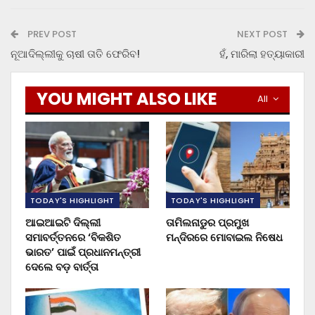
PREV POST
NEXT POST
ନୂଆଦିଲ୍ଲୀକୁ ଚାଷୀ ତାତି ଫେରିବ!
ହଁ, ମାରିଲା ହତ୍ୟାକାରୀ
YOU MIGHT ALSO LIKE
All
TODAY'S HIGHLIGHT
TODAY'S HIGHLIGHT
ଆଇଆଇଟି ଦିଲ୍ଲୀ
ତାମିଲନାଡୁର ପ୍ରମୁଖ
ସମାବର୍ତ୍ତନରେ ‘ବିକଶିତ
ମନ୍ଦିରରେ ମୋବାଇଲ ନିଷେଧ
ଭାରତ’ ପାଇଁ ପ୍ରଧାନମନ୍ତ୍ରୀ
ଦେଲେ ବଡ଼ ବାର୍ତ୍ତା