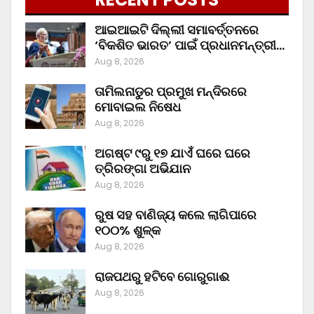
ଆଇଆଇଟି ଦିଲ୍ଲୀ ସମାବର୍ତ୍ତନରେ
‘ବିକଶିତ ଭାରତ’ ପାଇଁ ପ୍ରଧାନମନ୍ତ୍ରୀ…
Aug 8, 2026
ତାମିଲନାଡୁର ପ୍ରମୁଖ ମନ୍ଦିରରେ
ମୋବାଇଲ ନିଷେଧ
Aug 8, 2026
ଅଗଷ୍ଟ ୯ରୁ ୧୭ ଯାଏଁ ଘରେ ଘରେ
ତ୍ରିରଙ୍ଗା ଅଭିଯାନ
Aug 8, 2026
ରୁଷ ସହ ବାଣିଜ୍ୟ କଲେ ଲାଗିପାରେ
୧୦୦% ଶୁଳ୍କ
Aug 8, 2026
ରାଜପଥରୁ ହଟିବେ ଗୋରୁଗାଈ
Aug 8, 2026