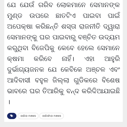
ଯେ ଯେଉଁ ଗରିବ ଲୋକମାନେ ସେମାନଙ୍କ
ମୁଣ୍ଡ ଉପରେ ଛାତଟିଏ ପାଇବା ପାଇଁ
ଅପେକ୍ଷା କରିଛନ୍ତି ଶସ୍ତା ରାଜନୀତି ଦ୍ୱାରା
ସେମାନଙ୍କୁ ଘର ପାଇବାରୁ ବଞ୍ଚିତ ଉଦ୍ୟମ
କରୁଥିବା ବିଜେପିକୁ କେବେ ହେଲେ ସେମାନେ
କ୍ଷମା କରିବେ ନାହିଁ। ଏହା ଆହୁରି
ଦୁର୍ଭାଗ୍ୟଜନକ ଯେ କେବିକେ ଅଞ୍ଚଳ ଏବଂ
ଆଦିବାସୀ ବହୁଳ ଜିଲ୍ଲା ଗୁଡିକରେ ବିଶେଷ
ଭାବରେ ଘର ତିଆରିକୁ ବନ୍ଦ କରିଦିଆଯାଇଛି
।
odia news
odisha news