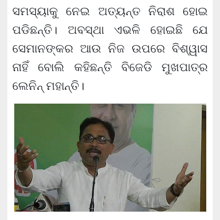
ସମସ୍ୟାକୁ ନେଇ ଅତ୍ୟନ୍ତ ନିରାଶ ହୋଇ
ପଡିଛନ୍ତି। ଅବସ୍ଥା ଏଭଳି ହୋଇଛି ଯେ
ସେମାନଙ୍କର ଆଉ ନିଜ ଉପରେ ବିଶ୍ୱାସ
ନାହିଁ ବୋଲି କହିଛନ୍ତି ବିଜେଡି ମୁଖପାତ୍ର
ଲେନିନ୍ ମହାନ୍ତି।