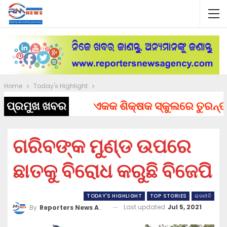
Home
Today's Highlight
ପ୍ରମୁଖ ଖବର
ଏକକ ଶିକ୍ଷକ ସ୍କୁଲରେ ତୁରନ୍ତ ନିଯ
ଗରିବଙ୍କ ମୁଣ୍ଡ ଉପରେ
ଛାତକୁ ବିରୋଧ କରୁଛି ବିଜେପି
TODAY'S HIGHLIGHT
TOP STORIES
ରାଜନୀତି
Last updated
Jul 5, 2021
By
Reporters News Agency