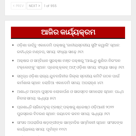
PREV
NEXT
1 of 955
ଆଜିର କାର୍ଯ୍ୟକ୍ରମ
ଓଡ଼ିଶା ଊର୍ଦ୍ଦୁ ଏକାଡେମି ପକ୍ଷରୁ ‘ଜାତୀୟସ୍ତରୀୟ ସୁଫି କୱାଲି’ ସ୍ଥାନ:
ରବୀନ୍ଦ୍ର ମଣ୍ଡପ, ସମୟ: ସଂଧ୍ୟା ସାଢ଼େ ୬ଟା
ଅକ୍ଷର ଓ ସମ୍ବିଧାନ ସୁରକ୍ଷା ମଞ୍ଚ ପକ୍ଷରୁ ‘ଆସନ୍ତୁ ଶୁଣିବା ନିରଂଜନ
ଟକ୍‌ଲେଙ୍କୁ’ ସ୍ଥାନ: ପ୍ରେସ୍‌ କ୍ଲବ୍‌ ଅଫ୍‌ ଓଡ଼ିଶା ସମୟ: ସଂଧ୍ୟା ସାଢ଼େ ୬ଟା
ସମୃଦ୍ଧ ଓଡ଼ିଶା ରାଜ୍ୟ ଯୁବବାହିନୀର ଜିଲ୍ଲା ସ୍ତରୀୟ କମିଟି ଗଠନ ପାଇଁ
କର୍ମଶାଳା ସ୍ଥାନ: ଲୋହିଆ ଏକାଡେମି ସମୟ: ଅପରାହ୍‌ଣ ୪ଟା
ଅଶାନ୍ତ ଆତ୍ମା ପୁସ୍ତକ ଲୋକାର୍ପଣ ଓ ସାରସ୍ବତ ସମାରୋହ ସ୍ଥାନ: ପାନ୍ଥ
ନିବାସ ସମୟ: ସନ୍ଧ୍ୟା ୫ଟା
ପ୍ରଶାନ୍ତି ଚାରିଟେବୁଲ୍‌ ଟ୍ରଷ୍ଟ୍‌ ପକ୍ଷରୁ ଶ୍ରେଷ୍ଠ ଓଡ଼ିଆଣୀ ୨୦୨୨
ପୁରସ୍କାର ବିତରଣ ସ୍ଥାନ: ଜୟଦେବ ଭବନ ସମୟ: ସନ୍ଧ୍ୟା ୬ଟା
ସାଂସଦ ଅପରାଜିତା ଷଡ଼ଙ୍ଗୀଙ୍କ ସାମ୍ବାଦିକ ସମ୍ମିଳନୀ ସ୍ଥାନ: ସାଂସଦଙ୍କ
କାର୍ଯ୍ୟାଳୟ ସମୟ: ପୂର୍ବାହ୍ନ ୧୧ଟା