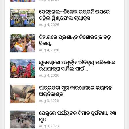
ପେଟ୍ରୋଲ-ଡିଜେଲ ରପ୍ତାନି ଉପରେ
ବଢ଼ିଲା ୱିଣ୍ଡଫଲ ଟ୍ୟାକ୍ସ
Aug 4, 2026
ବିହାରରେ ପ୍ରଶାନ୍ତ କିଶୋରଙ୍କ ବଡ଼
ବିଜୟ,
Aug 4, 2026
ୟୁନେସ୍କୋ ଅମୂର୍ତ୍ତ ଐତିହ୍ୟ ତାଲିକାରେ
ରଥଯାତ୍ରା ସାମିଲ ପାଇଁ…
Aug 4, 2026
ପାତ୍ରପଡା ସୂତା କାରଖାନାରେ ଭୟାବହ
ଅଗ୍ନିକାଣ୍ଡ
Aug 3, 2026
ପେରୁରେ ପର୍ଯ୍ୟଟକ ବିମାନ ଦୁର୍ଘଟଣା, ୧୩
ମୃତ
Aug 3, 2026