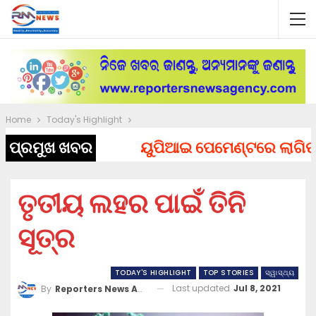
Home
Today's Highlight
ପ୍ରମୁଖ ଖବର
ୟୁପିଆଇ ପେମେଣ୍ଟରେ ଲାଗିପାରେ 
ତୃତୀୟ ଲହର ପାଇଁ ତିନି
ସୂତ୍ର
TODAY'S HIGHLIGHT
TOP STORIES
ସ୍ୱାସ୍ଥ୍ୟ
Last updated
Jul 8, 2021
By
Reporters News Agency