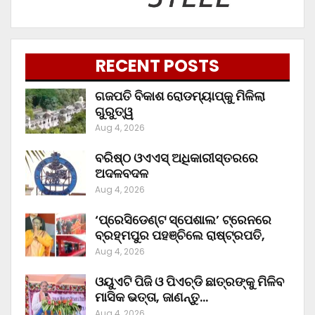
RECENT POSTS
ଗଜପତି ବିକାଶ ରୋଡମ୍ୟାପ୍‌କୁ ମିଳିଲା
ଗୁରୁତ୍ୱ
Aug 4, 2026
ବରିଷ୍ଠ ଓଏଏସ୍‌ ଅଧିକାରୀସ୍ତରରେ
ଅଦଳବଦଳ
Aug 4, 2026
‘ପ୍ରେସିଡେଣ୍ଟ ସ୍ପେଶାଲ’ ଟ୍ରେନରେ
ବ୍ରହ୍ମପୁର ପହଞ୍ଚିଲେ ରାଷ୍ଟ୍ରପତି,
Aug 4, 2026
ଓୟୁଏଟି ପିଜି ଓ ପିଏଚ୍‌ଡି ଛାତ୍ରଙ୍କୁ ମିଳିବ
ମାସିକ ଭତ୍ତା, ଜାଣନ୍ତୁ…
Aug 4, 2026