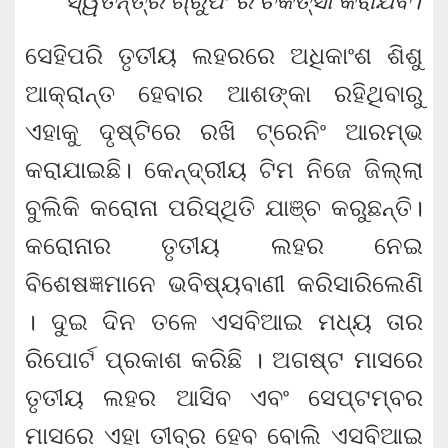
ସ୍ୱତନ୍ତ୍ର ଗ୍ରୁଫ ର ଚିକିତ୍ସା କରାଯିବ।
ସେହିପରି ତୃତୀୟ ଲହରରେ ଅଧିକାଂଶ ଶିଶୁ
ଆକ୍ରାନ୍ତ ହେବାର ଆଶଙ୍କା ରହିଥିବାରୁ
ଏହାକୁ ଦୃଷ୍ଟିରେ ରଖି ଟ୍ରେନିଂ ଆରମ୍ଭ
କରାଯାଇଛି। କେନ୍ଦ୍ରୀୟ ଟିମ ନିଜେ ଜିଲ୍ଲା
ବୁଲିକି କରୋନା ପରିସ୍ଥିତି ଯାଞ୍ଚ କରୁଛନ୍ତି।
କରୋନାର ତୃତୀୟ ଲହର ନେଇ
ବିଶେଷଜ୍ଞମାନେ ଭବିଷ୍ୟବାଣୀ କରିସାରିଲେଣି
। ଦୁଇ ଦିନ ତଳେ ଏସବିଆଇ ମଧ୍ୟ ତାର
ରିପୋର୍ଟ ପ୍ରକାଶ କରିଛି । ଅଗଷ୍ଟ ମାସରେ
ତୃତୀୟ ଲହର ଆସିବ ଏବଂ ସେପ୍ଟମ୍ବର
ମାସରେ ଏହା ତୀବ୍ର ହେବ ବୋଲି ଏସବିଆଇ