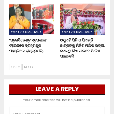
TODAY'S HIGHLIGHT
TODAY'S HIGHLIGHT
‘ପ୍ରେସିଡେଣ୍ଟ ସ୍ପେଶାଲ’
ଓୟୁଏଟି ପିଜି ଓ ପିଏଚ୍‌ଡି
ଟ୍ରେନରେ ବ୍ରହ୍ମପୁର
ଛାତ୍ରଙ୍କୁ ମିଳିବ ମାସିକ ଭତ୍ତା,
ପହଞ୍ଚିଲେ ରାଷ୍ଟ୍ରପତି,
ଜାଣନ୍ତୁ କିଏ ପାଇବେ ଓ କିଏ
ପାଇବେନି
PREV
NEXT
LEAVE A REPLY
Your email address will not be published.