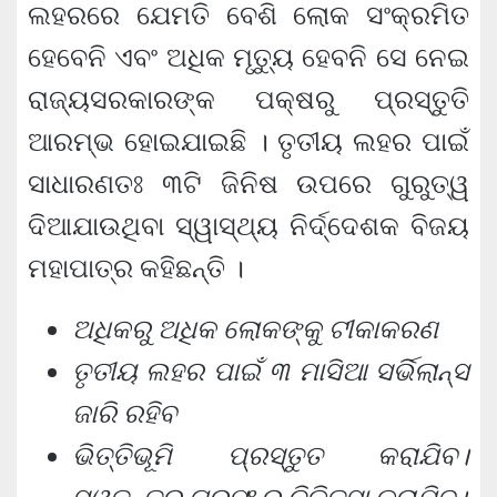
ଲହରରେ ଯେମତି ବେଶି ଲୋକ ସଂକ୍ରମିତ
ହେବେନି ଏବଂ ଅଧିକ ମୃତ୍ୟୁ ହେବନି ସେ ନେଇ
ରାଜ୍ୟସରକାରଙ୍କ ପକ୍ଷରୁ ପ୍ରସ୍ତୁତି
ଆରମ୍ଭ ହୋଇଯାଇଛି । ତୃତୀୟ ଲହର ପାଇଁ
ସାଧାରଣତଃ ୩ଟି ଜିନିଷ ଉପରେ ଗୁରୁତ୍ୱ
ଦିଆଯାଉଥିବା ସ୍ୱାସ୍ଥ୍ୟ ନିର୍ଦ୍ଦେଶକ ବିଜୟ
ମହାପାତ୍ର କହିଛନ୍ତି ।
ଅଧିକରୁ ଅଧିକ ଲୋକଙ୍କୁ ଟୀକାକରଣ
ତୃତୀୟ ଲହର ପାଇଁ ୩ ମାସିଆ ସର୍ଭିଲାନ୍ସ
ଜାରି ରହିବ
ଭିତ୍ତିଭୂମି ପ୍ରସ୍ତୁତ କରାଯିବ।