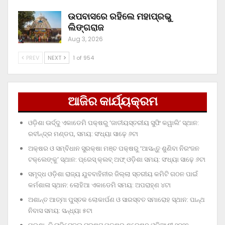
ଉପବାସରେ ରହିଲେ ମହାପ୍ରଭୁ
ଲିଙ୍ଗରାଜ
Aug 3, 2026
PREV
NEXT
1 of 954
ଆଜିର କାର୍ଯ୍ୟକ୍ରମ
ଓଡ଼ିଶା ଊର୍ଦ୍ଦୁ ଏକାଡେମି ପକ୍ଷରୁ ‘ଜାତୀୟସ୍ତରୀୟ ସୁଫି କୱାଲି’ ସ୍ଥାନ:
ରବୀନ୍ଦ୍ର ମଣ୍ଡପ, ସମୟ: ସଂଧ୍ୟା ସାଢ଼େ ୬ଟା
ଅକ୍ଷର ଓ ସମ୍ବିଧାନ ସୁରକ୍ଷା ମଞ୍ଚ ପକ୍ଷରୁ ‘ଆସନ୍ତୁ ଶୁଣିବା ନିରଂଜନ
ଟକ୍‌ଲେଙ୍କୁ’ ସ୍ଥାନ: ପ୍ରେସ୍‌ କ୍ଲବ୍‌ ଅଫ୍‌ ଓଡ଼ିଶା ସମୟ: ସଂଧ୍ୟା ସାଢ଼େ ୬ଟା
ସମୃଦ୍ଧ ଓଡ଼ିଶା ରାଜ୍ୟ ଯୁବବାହିନୀର ଜିଲ୍ଲା ସ୍ତରୀୟ କମିଟି ଗଠନ ପାଇଁ
କର୍ମଶାଳା ସ୍ଥାନ: ଲୋହିଆ ଏକାଡେମି ସମୟ: ଅପରାହ୍‌ଣ ୪ଟା
ଅଶାନ୍ତ ଆତ୍ମା ପୁସ୍ତକ ଲୋକାର୍ପଣ ଓ ସାରସ୍ବତ ସମାରୋହ ସ୍ଥାନ: ପାନ୍ଥ
ନିବାସ ସମୟ: ସନ୍ଧ୍ୟା ୫ଟା