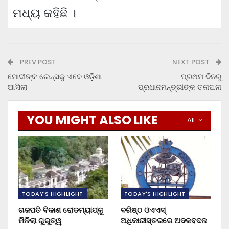
ମଧ୍ୟ କହିଛି ।
PREV POST
NEXT POST
ମୋଦୀଙ୍କ ଲେନ୍‌ସକୁ ଏବେ ଓଡ଼ିଶା
ପ୍ରଥମ ଦିନରୁ
ଆସିଲା
ପ୍ରଧାନମନ୍ତ୍ରୀଙ୍କ ତନାଘନା
YOU MIGHT ALSO LIKE
All
TODAY'S HIGHLIGHT
TODAY'S HIGHLIGHT
ଗଜପତି ବିକାଶ ରୋଡମ୍ୟାପ୍‌କୁ
ବରିଷ୍ଠ ଓଏଏସ୍‌
ମିଳିଲା ଗୁରୁତ୍ୱ
ଅଧିକାରୀସ୍ତରରେ ଅଦଳବଦଳ