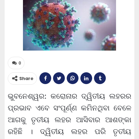
0
Share
ଭୁବନେଶ୍ୱର: କରୋନାର ଦ୍ୱିତୀୟ ଲହରର
ପ୍ରଭାବ ଏବେ ସଂପୂର୍ଣ୍ଣ କମିନଥିବା ବେଳେ
ଆଗକୁ ତୃତୀୟ ଲହର ଆସିବାର ଆଶଙ୍କା
ରହିଛି । ଦ୍ୱିତୀୟ ଲହର ପରି ତୃତୀୟ