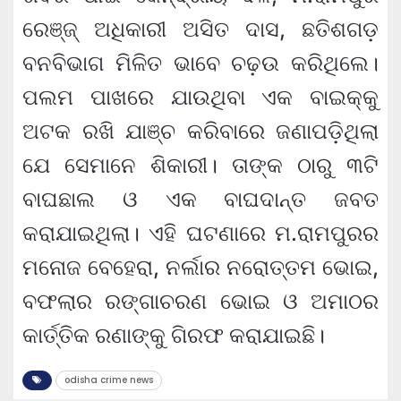
ରେଞ୍ଜ୍‌ ଅଧିକାରୀ ଅସିତ ଦାସ, ଛତିଶଗଡ଼
ବନବିଭାଗ ମିଳିତ ଭାବେ ଚଢ଼ଉ କରିଥିଲେ।
ପଲମ ପାଖରେ ଯାଉଥିବା ଏକ ବାଇକ୍‌କୁ
ଅଟକ ରଖି ଯାଞ୍ଚ କରିବାରେ ଜଣାପଡ଼ିଥିଲା
ଯେ ସେମାନେ ଶିକାରୀ। ତାଙ୍କ ଠାରୁ ୩ଟି
ବାଘଛାଲ ଓ ଏକ ବାଘଦାନ୍ତ ଜବତ
କରାଯାଇଥିଲା। ଏହି ଘଟଣାରେ ମ.ରାମପୁରର
ମନୋଜ ବେହେରା, ନର୍ଲାର ନରୋତ୍ତମ ଭୋଇ,
ବଫଲାର ରଙ୍ଗାଚରଣ ଭୋଇ ଓ ଅମାଠର
କାର୍ତ୍ତିକ ରଣାଙ୍କୁ ଗିରଫ କରାଯାଇଛି।
odisha crime news