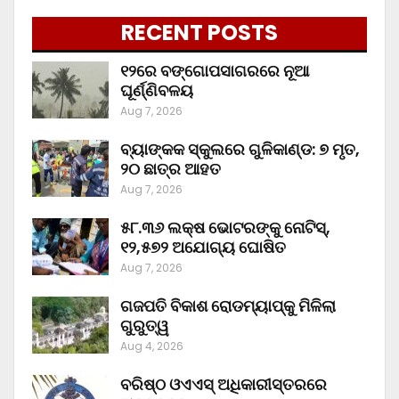
RECENT POSTS
୧୨ରେ ବଙ୍ଗୋପସାଗରରେ ନୂଆ
ଘୂର୍ଣ୍ଣିବଳୟ
Aug 7, 2026
ବ୍ୟାଙ୍କକ ସ୍କୁଲରେ ଗୁଳିକାଣ୍ଡ: ୭ ମୃତ,
୨୦ ଛାତ୍ର ଆହତ
Aug 7, 2026
୫୮.୩୬ ଲକ୍ଷ ଭୋଟରଙ୍କୁ ନୋଟିସ୍‌,
୧୨,୫୭୨ ଅଯୋଗ୍ୟ ଘୋଷିତ
Aug 7, 2026
ଗଜପତି ବିକାଶ ରୋଡମ୍ୟାପ୍‌କୁ ମିଳିଲା
ଗୁରୁତ୍ୱ
Aug 4, 2026
ବରିଷ୍ଠ ଓଏଏସ୍‌ ଅଧିକାରୀସ୍ତରରେ