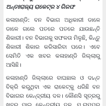
ଅନ୍ତଃରାଜ୍ୟ ରାକେଟ୍‌ର ୪ ଗିରଫ
କଳାହାଣ୍ଡି: ବନ ବିଭାଗ ଅଧିକାରୀ ଡାଳେ
ଡାଳେ ଗଲେ ପତରେ ପତରେ ଯାଉଛନ୍ତି
ଶିକାରୀ। ବନ ବିଭାଗକୁ ସଫଳତା ମିଳୁଛି, କିନ୍ତୁ
ଶିକାରୀ ଶିକାର କରିସାରିବା ପରେ। ଏବେ
ସେମିତି ଏକ ଖବର କଳାହାଣ୍ଡି ଜିଲ୍ଲାରୁ
ଆସିଛି।
କଳାହାଣ୍ଡି ଜିଲ୍ଲାରେ ବାଘଛାଲ ଓ ଦାନ୍ତ
ବିକ୍ରି କରୁଥିବା ଏକ ରାକେଟ୍‌କୁ ଧରିଛି ବନ
ବିଭାଗର କେନ୍ଦ୍ରୀୟ ଦଳ। କୌଣସି ସୂତ୍ରରୁ
ଖବର ପାଇ କେନ୍ଦ୍ରୀୟ ଦଳ, ମ.ରାମପୁର