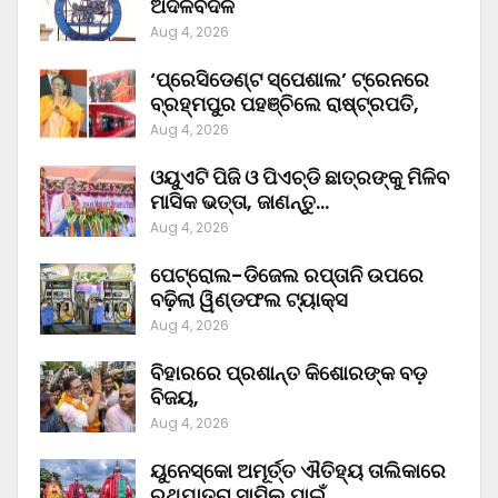
ଅଦଳବଦଳ
Aug 4, 2026
‘ପ୍ରେସିଡେଣ୍ଟ ସ୍ପେଶାଲ’ ଟ୍ରେନରେ
ବ୍ରହ୍ମପୁର ପହଞ୍ଚିଲେ ରାଷ୍ଟ୍ରପତି,
Aug 4, 2026
ଓୟୁଏଟି ପିଜି ଓ ପିଏଚ୍‌ଡି ଛାତ୍ରଙ୍କୁ ମିଳିବ
ମାସିକ ଭତ୍ତା, ଜାଣନ୍ତୁ…
Aug 4, 2026
ପେଟ୍ରୋଲ-ଡିଜେଲ ରପ୍ତାନି ଉପରେ
ବଢ଼ିଲା ୱିଣ୍ଡଫଲ ଟ୍ୟାକ୍ସ
Aug 4, 2026
ବିହାରରେ ପ୍ରଶାନ୍ତ କିଶୋରଙ୍କ ବଡ଼
ବିଜୟ,
Aug 4, 2026
ୟୁନେସ୍କୋ ଅମୂର୍ତ୍ତ ଐତିହ୍ୟ ତାଲିକାରେ
ରଥଯାତ୍ରା ସାମିଲ ପାଇଁ…