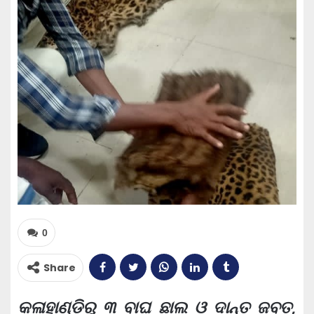
0
Share
କଳାହାଣ୍ଡିରୁ ୩ ବାଘ ଛାଲ ଓ ଦାନ୍ତ ଜବତ,