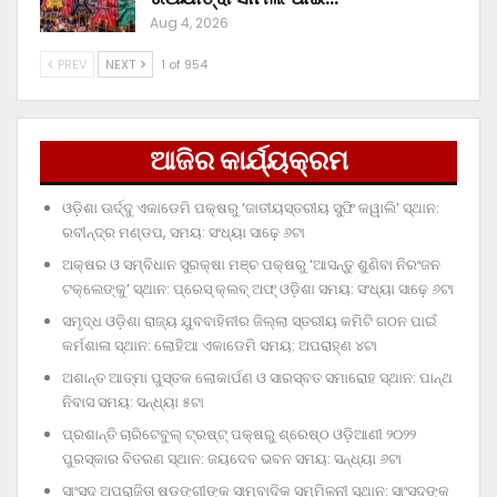
Aug 4, 2026
PREV
NEXT
1 of 954
ଆଜିର କାର୍ଯ୍ୟକ୍ରମ
ଓଡ଼ିଶା ଊର୍ଦ୍ଦୁ ଏକାଡେମି ପକ୍ଷରୁ ‘ଜାତୀୟସ୍ତରୀୟ ସୁଫି କୱାଲି’ ସ୍ଥାନ:
ରବୀନ୍ଦ୍ର ମଣ୍ଡପ, ସମୟ: ସଂଧ୍ୟା ସାଢ଼େ ୬ଟା
ଅକ୍ଷର ଓ ସମ୍ବିଧାନ ସୁରକ୍ଷା ମଞ୍ଚ ପକ୍ଷରୁ ‘ଆସନ୍ତୁ ଶୁଣିବା ନିରଂଜନ
ଟକ୍‌ଲେଙ୍କୁ’ ସ୍ଥାନ: ପ୍ରେସ୍‌ କ୍ଲବ୍‌ ଅଫ୍‌ ଓଡ଼ିଶା ସମୟ: ସଂଧ୍ୟା ସାଢ଼େ ୬ଟା
ସମୃଦ୍ଧ ଓଡ଼ିଶା ରାଜ୍ୟ ଯୁବବାହିନୀର ଜିଲ୍ଲା ସ୍ତରୀୟ କମିଟି ଗଠନ ପାଇଁ
କର୍ମଶାଳା ସ୍ଥାନ: ଲୋହିଆ ଏକାଡେମି ସମୟ: ଅପରାହ୍‌ଣ ୪ଟା
ଅଶାନ୍ତ ଆତ୍ମା ପୁସ୍ତକ ଲୋକାର୍ପଣ ଓ ସାରସ୍ବତ ସମାରୋହ ସ୍ଥାନ: ପାନ୍ଥ
ନିବାସ ସମୟ: ସନ୍ଧ୍ୟା ୫ଟା
ପ୍ରଶାନ୍ତି ଚାରିଟେବୁଲ୍‌ ଟ୍ରଷ୍ଟ୍‌ ପକ୍ଷରୁ ଶ୍ରେଷ୍ଠ ଓଡ଼ିଆଣୀ ୨୦୨୨
ପୁରସ୍କାର ବିତରଣ ସ୍ଥାନ: ଜୟଦେବ ଭବନ ସମୟ: ସନ୍ଧ୍ୟା ୬ଟା
ସାଂସଦ ଅପରାଜିତା ଷଡ଼ଙ୍ଗୀଙ୍କ ସାମ୍ବାଦିକ ସମ୍ମିଳନୀ ସ୍ଥାନ: ସାଂସଦଙ୍କ