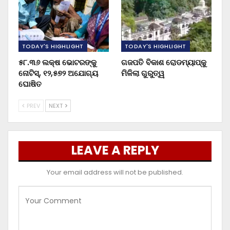
TODAY'S HIGHLIGHT
TODAY'S HIGHLIGHT
୫୮.୩୬ ଲକ୍ଷ ଭୋଟରଙ୍କୁ
ଗଜପତି ବିକାଶ ରୋଡମ୍ୟାପ୍‌କୁ
ନୋଟିସ୍‌, ୧୨,୫୭୨ ଅଯୋଗ୍ୟ
ମିଳିଲା ଗୁରୁତ୍ୱ
ଘୋଷିତ
PREV
NEXT
LEAVE A REPLY
Your email address will not be published.