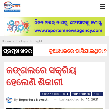
Home
Today's Highlight
ପ୍ରମୁଖ ଖବର
କୁଆଖାଇରେ ଭାସିଯାଇଥିବା ୨ ଯୁବ
ଜଙ୍ଗଲରେ ସକ୍ରିୟ
ହେଲେଣି ଶିକାରୀ
TODAY'S HIGHLIGHT
TOP STORIES
ଅପରାଧ
Last updated
Jul 10, 2021
By
Reporters News Agency