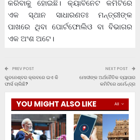
କରିବାକୁ ହୋଇଛି। କ୍ୟାବିନେଟ କମିଟିରେ
ଏକ ସ୍ଥାନ ସାଧାରଣତଃ ମନ୍ତ୍ରୀଙ୍କ
ପାଖରେ ଥିବା ପୋର୍ଟଫୋଲିଓ ବା ବିଭାଗର
ଏକ ଅଂଶ ଅଟେ।
PREV POST
NEXT POST
ଭୁବନେଶ୍ବର କ୍ଲବରେ ଇଏ କି
ମୋଦୀଙ୍କ ଅର୍ଥନୈତିକ ବ୍ୟାପାର
ଫାର୍ସ ଚାଲିଛି?
କମିଟିରେ ଧର୍ମେନ୍ଦ୍ର
YOU MIGHT ALSO LIKE
All