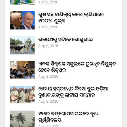
Aug 8, 2026
ରୁଷ ସହ ବାଣିଜ୍ୟ କଲେ ଲାଗିପାରେ
୧୦୦% ଶୁଳ୍କ
Aug 8, 2026
ରାଜପଥରୁ ହଟିବେ ଗୋରୁଗାଈ
Aug 8, 2026
ଏକକ ଶିକ୍ଷକ ସ୍କୁଲରେ ତୁରନ୍ତ ନିଯୁକ୍ତ
ହେବେ ଶିକ୍ଷକ
Aug 8, 2026
ଜାତୀୟ ହସ୍ତତନ୍ତ ଦିବସ: ଦୁଇ ଓଡ଼ିଆ
ବୁଣାକାରଙ୍କୁ ଜାତୀୟ ସମ୍ମାନ
Aug 8, 2026
୧୨ରେ ବଙ୍ଗୋପସାଗରରେ ନୂଆ
ଘୂର୍ଣ୍ଣିବଳୟ
Aug 7, 2026