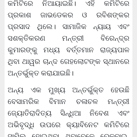
କମିଟିରେ ନିଆୟାଇଛି। ଏହି କମିଟିରେ
ପ୍ରକାଶ ଜାଭଡେକର ଓ ରବିଶଙ୍କର
ପ୍ରସାଦ ଥିଲେ। ସାମାଜିକ ନ୍ୟାୟ ଏବଂ
ସଶକ୍ତିକରଣ ମନ୍ତ୍ରୀ ବିରେନ୍ଦ୍ର
କୁମାରଙ୍କୁ ମଧ୍ୟ ବର୍ତ୍ତମାନ ରାଜ୍ୟପାଳ
ଥିବା ଥାୱର ଚାନ୍ଦ ଗେହଲୋଟଙ୍କ ସ୍ଥାନରେ
ଅନ୍ତର୍ଭୁକ୍ତ କରାଯାଇଛି।
ଅନ୍ୟ ଏକ ମୁଖ୍ୟ ଅନ୍ତର୍ଭୁକ୍ତ ହେଉଛି
ବେସାମରିକ ବିମାନ ଚଳାଚଳ ମନ୍ତ୍ରୀ
ଜ୍ୟୋତିରାଦିତ୍ୟ ସିନ୍ଧିଆ ନିବେଶ ଏବଂ
ଅଭିବୃଦ୍ଧି ଉପରେ କ୍ୟାବିନେଟ କମିଟିରେ
ସାମିଲ ହୋଇଥିବା ଥିବାବେଳେ ରେଳବାଇ,