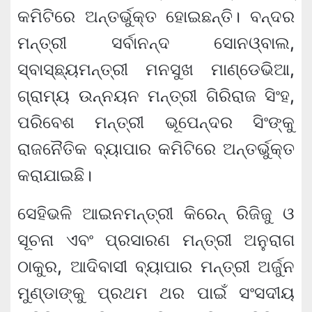
କମିଟିରେ ଅନ୍ତର୍ଭୁକ୍ତ ହୋଇଛନ୍ତି। ବନ୍ଦର
ମନ୍ତ୍ରୀ ସର୍ବାନନ୍ଦ ସୋନଓ୍ବାଲ,
ସ୍ବାସ୍ଛ୍ୟମନ୍ତ୍ରୀ ମନସୁଖ ମାଣ୍ଡେଭିଆ,
ଗ୍ରାମ୍ୟ ଉନ୍ନୟନ ମନ୍ତ୍ରୀ ଗିରିରାଜ ସିଂହ,
ପରିବେଶ ମନ୍ତ୍ରୀ ଭୂପେନ୍ଦର ସିଂଙ୍କୁ
ରାଜନୈତିକ ବ୍ୟାପାର କମିଟିରେ ଅନ୍ତର୍ଭୁକ୍ତ
କରାଯାଇଛି।
ସେହିଭଳି ଆଇନମନ୍ତ୍ରୀ କିରେନ୍ ରିଜିଜୁ ଓ
ସୂଚନା ଏବଂ ପ୍ରସାରଣ ମନ୍ତ୍ରୀ ଅନୁରାଗ
ଠାକୁର, ଆଦିବାସୀ ବ୍ୟାପାର ମନ୍ତ୍ରୀ ଅର୍ଜୁନ
ମୁଣ୍ଡାଙ୍କୁ ପ୍ରଥମ ଥର ପାଇଁ ସଂସଦୀୟ