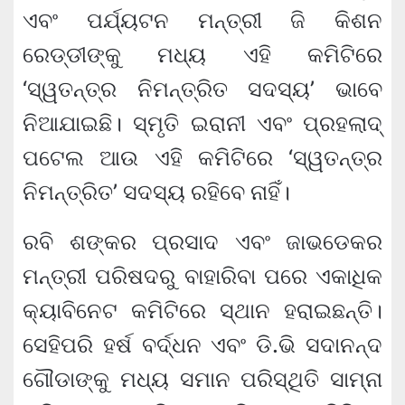
ଏବଂ ପର୍ଯ୍ୟଟନ ମନ୍ତ୍ରୀ ଜି କିଶନ
ରେଡ୍ଡୀଙ୍କୁ ମଧ୍ୟ ଏହି କମିଟିରେ
‘ସ୍ୱତନ୍ତ୍ର ନିମନ୍ତ୍ରିତ ସଦସ୍ୟ’ ଭାବେ
ନିଆଯାଇଛି। ସ୍ମୃତି ଇରାନୀ ଏବଂ ପ୍ରହଲାଦ୍
ପଟେଲ ଆଉ ଏହି କମିଟିରେ ‘ସ୍ୱତନ୍ତ୍ର
ନିମନ୍ତ୍ରିତ’ ସଦସ୍ୟ ରହିବେ ନାହିଁ।
ରବି ଶଙ୍କର ପ୍ରସାଦ ଏବଂ ଜାଭଡେକର
ମନ୍ତ୍ରୀ ପରିଷଦରୁ ବାହାରିବା ପରେ ଏକାଧିକ
କ୍ୟାବିନେଟ କମିଟିରେ ସ୍ଥାନ ହରାଇଛନ୍ତି।
ସେହିପରି ହର୍ଷ ବର୍ଦ୍ଧନ ଏବଂ ଡି.ଭି ସଦାନନ୍ଦ
ଗୌଡାଙ୍କୁ ମଧ୍ୟ ସମାନ ପରିସ୍ଥିତି ସାମ୍ନା