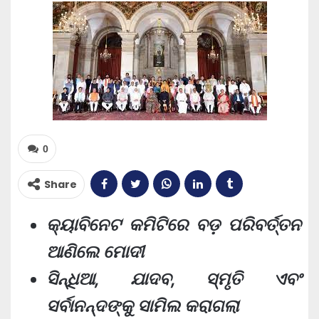
0
Share
କ୍ୟାବିନେଟ କମିଟିରେ ବଡ଼ ପରିବର୍ତ୍ତନ
ଆଣିଲେ ମୋଦୀ
ସିନ୍ଧିଆ, ଯାଦବ, ସ୍ମୃତି ଏବଂ
ସର୍ବାନନ୍ଦଙ୍କୁ ସାମିଲ କରାଗଲା