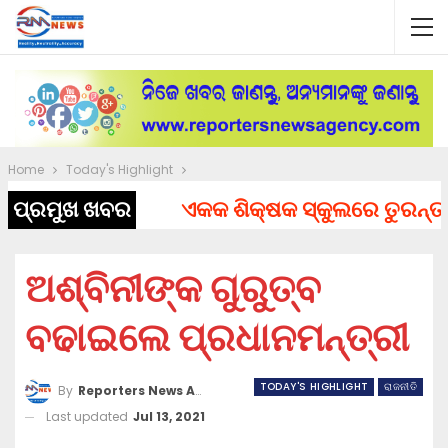
Home
Today's Highlight
ପ୍ରମୁଖ ଖବର
ଏକକ ଶିକ୍ଷକ ସ୍କୁଲରେ ତୁରନ୍ତ ନିଯ
ଅଶ୍ବିନୀଙ୍କ ଗୁରୁତ୍ବ
ବଢାଇଲେ ପ୍ରଧାନମନ୍ତ୍ରୀ
TODAY'S HIGHLIGHT
ରାଜନୀତି
By
Reporters News Agency
Last updated
Jul 13, 2021