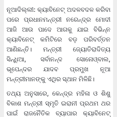
ନୂଆଦିଲ୍ଲୀ: କ୍ୟାବିନେଟ୍ ଅଦଳବଦଳ କରିବା
ପରେ ପ୍ରଧାନମନ୍ତ୍ରୀ ନରେନ୍ଦ୍ର ମୋଦୀ
ଆଜି ଆଉ ପାଦେ ଆଗକୁ ଯାଇ ବିଭିନ୍ନ
କ୍ୟାବିନେଟ୍ କମିଟିରେ ବଡ଼ ପରିବର୍ତ୍ତନ
ଆଣିଛନ୍ତି। ମନ୍ତ୍ରୀ ଜ୍ୟୋତିରାଦିତ୍ୟ
ସିନ୍ଧିଆ, ସର୍ବାନନ୍ଦ ସୋନୋଓ୍ବାଲ,
ଭୂପେନ୍ଦର ଯାଦବ ପ୍ରମୁଖ ନୂଆ
ମନ୍ତ୍ରୀମାନଙ୍କୁ ଏଥିର ସ୍ଥାନ ମିଳିଛି।
ତଥ୍ୟ ଅନୁସାରେ, କେନ୍ଦ୍ର ମହିଳା ଓ ଶିଶୁ
ବିକାଶ ମନ୍ତ୍ରୀ ସ୍ମୃତି ଇରାନୀ ପ୍ରଥମ ଥର
ପାଇଁ ରାଜନୈତିକ ବ୍ୟାପାର କ୍ୟାବିନେଟ୍