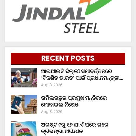
RECENT POSTS
ଆଇଆଇଟି ଦିଲ୍ଲୀ ସମାବର୍ତ୍ତନରେ
‘ବିକଶିତ ଭାରତ’ ପାଇଁ ପ୍ରଧାନମନ୍ତ୍ରୀ…
Aug 8, 2026
ତାମିଲନାଡୁର ପ୍ରମୁଖ ମନ୍ଦିରରେ
ମୋବାଇଲ ନିଷେଧ
Aug 8, 2026
ଅଗଷ୍ଟ ୯ରୁ ୧୭ ଯାଏଁ ଘରେ ଘରେ
ତ୍ରିରଙ୍ଗା ଅଭିଯାନ