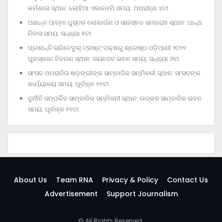
କର୍ମଶାଳା ସ୍ଥାନ: ଲୋହିଆ ଏକାଡେମି ସମୟ: ଅପରାହ୍‌ଣ ୪ଟା
ଅଶାନ୍ତ ଆତ୍ମା ପୁସ୍ତକ ଲୋକାର୍ପଣ ଓ ସାରସ୍ବତ ସମାରୋହ ସ୍ଥାନ: ପାନ୍ଥ
ନିବାସ ସମୟ: ସନ୍ଧ୍ୟା ୫ଟା
ପ୍ରଶାନ୍ତି ଚାରିଟେବୁଲ୍‌ ଟ୍ରଷ୍ଟ୍‌ ପକ୍ଷରୁ ଶ୍ରେଷ୍ଠ ଓଡ଼ିଆଣୀ ୨୦୨୨
ପୁରସ୍କାର ବିତରଣ ସ୍ଥାନ: ଜୟଦେବ ଭବନ ସମୟ: ସନ୍ଧ୍ୟା ୬ଟା
ସାଂସଦ ଅପରାଜିତା ଷଡ଼ଙ୍ଗୀଙ୍କ ସାମ୍ବାଦିକ ସମ୍ମିଳନୀ ସ୍ଥାନ: ସାଂସଦଙ୍କ
କାର୍ଯ୍ୟାଳୟ ସମୟ: ପୂର୍ବାହ୍ନ ୧୧ଟା
ଦୁର୍ନୀତି ସମ୍ପର୍କିତ ସାମ୍ବାଦିକ ସମ୍ମିଳନୀ ସ୍ଥାନ: ଉତ୍କଳ ସାମ୍ବାଦିକ ଭବନ
ସମୟ: ପୂର୍ବାହ୍ନ ୧୧ଟା
About Us
Team RNA
Privacy & Policy
Contact Us
Advertisement
Support Journalism
© All Rights Reserved.