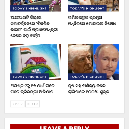
TODAY'S HIGHLIGHT
TODAY'S HIGHLIGHT
ଆଇଆଇଟି ଦିଲ୍ଲୀ
ତାମିଲନାଡୁର ପ୍ରମୁଖ
ସମାବର୍ତ୍ତନରେ ‘ବିକଶିତ
ମନ୍ଦିରରେ ମୋବାଇଲ ନିଷେଧ
ଭାରତ’ ପାଇଁ ପ୍ରଧାନମନ୍ତ୍ରୀ
ଦେଲେ ବଡ଼ ବାର୍ତ୍ତା
TODAY'S HIGHLIGHT
TODAY'S HIGHLIGHT
ଅଗଷ୍ଟ ୯ରୁ ୧୭ ଯାଏଁ ଘରେ
ରୁଷ ସହ ବାଣିଜ୍ୟ କଲେ
ଘରେ ତ୍ରିରଙ୍ଗା ଅଭିଯାନ
ଲାଗିପାରେ ୧୦୦% ଶୁଳ୍କ
PREV
NEXT
LEAVE A REPLY