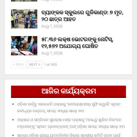
ବ୍ୟାଙ୍କକ ସ୍କୁଲରେ ଗୁଳିକାଣ୍ଡ: ୭ ମୃତ,
୨୦ ଛାତ୍ର ଆହତ
Aug 7, 2026
୫୮.୩୬ ଲକ୍ଷ ଭୋଟରଙ୍କୁ ନୋଟିସ୍‌,
୧୨,୫୭୨ ଅଯୋଗ୍ୟ ଘୋଷିତ
Aug 7, 2026
PREV
NEXT
1 of 955
ଆଜିର କାର୍ଯ୍ୟକ୍ରମ
ଓଡ଼ିଶା ଊର୍ଦ୍ଦୁ ଏକାଡେମି ପକ୍ଷରୁ ‘ଜାତୀୟସ୍ତରୀୟ ସୁଫି କୱାଲି’ ସ୍ଥାନ:
ରବୀନ୍ଦ୍ର ମଣ୍ଡପ, ସମୟ: ସଂଧ୍ୟା ସାଢ଼େ ୬ଟା
ଅକ୍ଷର ଓ ସମ୍ବିଧାନ ସୁରକ୍ଷା ମଞ୍ଚ ପକ୍ଷରୁ ‘ଆସନ୍ତୁ ଶୁଣିବା ନିରଂଜନ
ଟକ୍‌ଲେଙ୍କୁ’ ସ୍ଥାନ: ପ୍ରେସ୍‌ କ୍ଲବ୍‌ ଅଫ୍‌ ଓଡ଼ିଶା ସମୟ: ସଂଧ୍ୟା ସାଢ଼େ ୬ଟା
ସମୃଦ୍ଧ ଓଡ଼ିଶା ରାଜ୍ୟ ଯୁବବାହିନୀର ଜିଲ୍ଲା ସ୍ତରୀୟ କମିଟି ଗଠନ ପାଇଁ