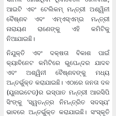
ଆଇଟି ଏବଂ ଟେଲିକମ୍ ମନ୍ତ୍ରୀ ଅଶ୍ୱିନୀ
ବୈଷ୍ଣବ ଏବଂ ଏମ୍ଏସ୍ଏମ୍ଇ ମନ୍ତ୍ରୀ
ନାରାୟଣ ରାଣେଙ୍କୁ ଏହି କମିଟିକୁ
ନିଆଯାଇଛି।
ନିଯୁକ୍ତି ଏବଂ ଦକ୍ଷତା ବିକାଶ ପାଇଁ
କ୍ୟାବିନେଟ କମିଟିରେ ଭୁପେନ୍ଦର ଯାଦବ
ଏବଂ ଅଶ୍ୱିନୀ ବୈଷ୍ଣବଙ୍କୁ ମଧ୍ୟ
ଅନ୍ତର୍ଭୁକ୍ତ କରାଯାଇଛି। ଏଠାରେ ଜନତା ଦଳ
(ୟୁନାଇଟେଡ୍)ର ଇସ୍ପାତ ମନ୍ତ୍ରୀ ଆରସିପି
ସିଂଙ୍କୁ ‘ସ୍ୱତନ୍ତ୍ର ନିମନ୍ତ୍ରିତ ସଦସ୍ୟ’
ଭାବରେ ଅନ୍ତର୍ଭୁକ୍ତ କରାଯାଇଛି। ସଂସ୍କୃତି