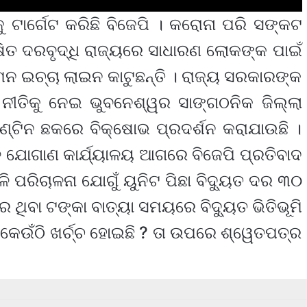
ୁ ଟାର୍ଗେଟ କରିଛି ବିଜେପି । କରୋନା ପରି ସଙ୍କଟ
ିତ ଦରବୃଦ୍ଧି ରାଜ୍ୟରେ ସାଧାରଣ ଲୋକଙ୍କ ପାଇଁ
ୀ ମନ ଇଚ୍ଚା ଲାଇନ କାଟୁଛନ୍ତି । ରାଜ୍ୟ ସରକାରଙ୍କ
ଣ ନୀତିକୁ ନେଇ ଭୁବନେଶ୍ୱର ସାଙ୍ଗଠନିକ ଜିଲ୍ଲା
ଣ୍ଟିନ ଛକରେ ବିକ୍ଷୋଭ ପ୍ରଦର୍ଶନ କରାଯାଉଛି ।
ୁଳି ଯୋଗାଣ କାର୍ଯ୍ୟାଳୟ ଆଗରେ ବିଜେପି ପ୍ରତିବାଦ
ୁଳି ପରିଚାଳନା ଯୋଗୁଁ ୟୁନିଟ ପିଛା ବିଦ୍ୟୁତ ଦର ୩୦
ିବା ଟଙ୍କା ବାତ୍ୟା ସମୟରେ ବିଦ୍ୟୁତ ଭିତିଭୂମି
? କେଉଁଠି ଖର୍ଚ୍ଚ ହୋଇଛି ? ତା ଉପରେ ଶ୍ୱେତପତ୍ର