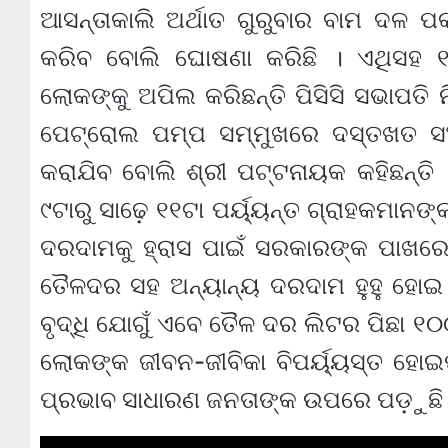
ଆସନ୍ତାକାଲି ଅର୍ଥାତ ଗୁରୁବାର ବାମ ଦଳ ପକ
କରିବ ବୋଲି ଘୋଷଣା କରିଛି । ଏଥିସହ ୧
ଲୋକଙ୍କୁ ଅପିଲ କରିଛନ୍ତି ପିସିସି ସଭାପତ
ପେଟ୍ରୋଲ ପମ୍ପ ସମ୍ମୁଖରେ ଦସ୍ତଖତ ସ
କରାଯିବ ବୋଲି ଶ୍ରୀ ପଟ୍ଟନାୟକ କହିଛନ୍ତି
୯ଟାରୁ ସାଢ଼େ ୧୧ଟା ପର୍ୟ୍ୟନ୍ତ ଗ୍ରାହକମାନଙ୍କ
ଦରଦାମକୁ ହ୍ରାସ ପାଇଁ ସରକାରଙ୍କ ପାଖର
ତୈଳଦର ସହ ଅନ୍ୟାନ୍ୟ ଦରଦାମ ହୁହୁ ହୋଇ
ବୃଦ୍ଧି ଯୋଗୁଁ ଏବେ ତୈଳ ଦର ଲିଟର ପିଛା ୧୦
ଲୋକଙ୍କ ଜୀବନ-ଜୀବିକା ବିପର୍ୟ୍ୟସ୍ତ ହୋଇ
ପ୍ରଭାବ ସାଧାରଣ ଜନତାଙ୍କ ଉପରେ ପଡ଼ୁଛି ବ