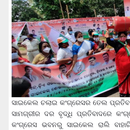
ସାଇକେଲ ଚଲାଇ କଂଗ୍ରେସର ତେଲ ପ୍ରତିବ
ସାମଗ୍ରୀର ଦର ବୃଦ୍ଧି ପ୍ରତିବାଦରେ କଂଗ
କଂଗ୍ରେସ ଭବନରୁ ସାଇକେଲ ରାଲି ବାହାରି