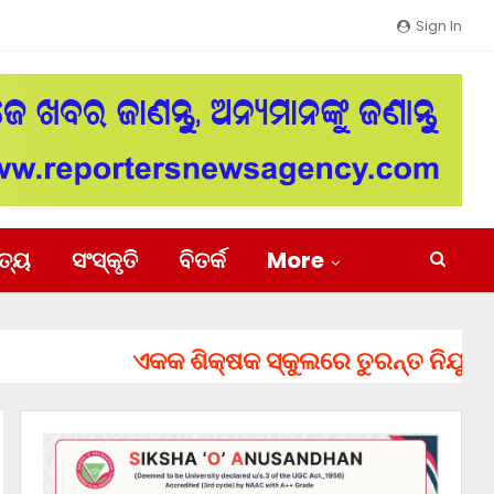
Sign In
ିତ୍ୟ
ସଂସ୍କୃତି
ବିତର୍କ
More
ଏକକ ଶିକ୍ଷକ ସ୍କୁଲରେ ତୁରନ୍ତ ନିଯୁକ୍ତ ହେବେ