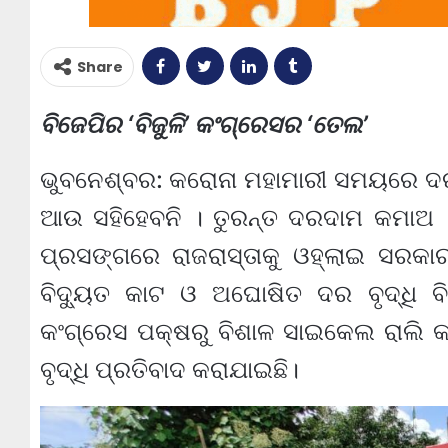
Share
ବିଜେପିର ‘ବିଜୁଳି’ କଂଗ୍ରେସର ‘ତେଲ’
ଭୁବନେଶ୍ବର: କରୋନା ମହାମାରୀ ସମୟରେ ଦରଦ
ଆଉ ସହିହେବନି । ତୁରନ୍ତ ଦରଦାମ କମାଅ । 
ପ୍ରସଙ୍ଗରେ ରାଜରାସ୍ତାକୁ ଓହ୍ଲାଇ ସରକାର
ବିଦ୍ୟୁତ କାଟ ଓ ଅଘୋଷିତ ଦର ବୃଦ୍ଧି ବି
କଂଗ୍ରେସ ପକ୍ଷରୁ ବିଶାଳ ସାଇକେଲ ରାଲି
ବୃଦ୍ଧି ପ୍ରତିବାଦ କରାଯାଇଛି।