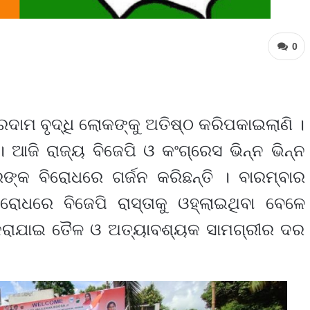
0
ାମ ବୃଦ୍ଧି ଲୋକଙ୍କୁ ଅତିଷ୍ଠ କରିପକାଇଲାଣି ।
ଆଜି ରାଜ୍ୟ ବିଜେପି ଓ କଂଗ୍ରେସ ଭିନ୍ନ ଭିନ୍ନ
ଙ୍କ ବିରୋଧରେ ଗର୍ଜନ କରିଛନ୍ତି । ବାରମ୍ବାର
ରୋଧରେ ବିଜେପି ରାସ୍ତାକୁ ଓହ୍ଲାଇଥିବା ବେଳେ
 କରାଯାଇ ତୈଳ ଓ ଅତ୍ୟାବଶ୍ୟକ ସାମଗ୍ରୀର ଦର