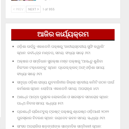
PREV
NEXT
1 of 955
ଆଜିର କାର୍ଯ୍ୟକ୍ରମ
ଓଡ଼ିଶା ଊର୍ଦ୍ଦୁ ଏକାଡେମି ପକ୍ଷରୁ ‘ଜାତୀୟସ୍ତରୀୟ ସୁଫି କୱାଲି’
ସ୍ଥାନ: ରବୀନ୍ଦ୍ର ମଣ୍ଡପ, ସମୟ: ସଂଧ୍ୟା ସାଢ଼େ ୬ଟା
ଅକ୍ଷର ଓ ସମ୍ବିଧାନ ସୁରକ୍ଷା ମଞ୍ଚ ପକ୍ଷରୁ ‘ଆସନ୍ତୁ ଶୁଣିବା
ନିରଂଜନ ଟକ୍‌ଲେଙ୍କୁ’ ସ୍ଥାନ: ପ୍ରେସ୍‌ କ୍ଲବ୍‌ ଅଫ୍‌ ଓଡ଼ିଶା ସମୟ:
ସଂଧ୍ୟା ସାଢ଼େ ୬ଟା
ସମୃଦ୍ଧ ଓଡ଼ିଶା ରାଜ୍ୟ ଯୁବବାହିନୀର ଜିଲ୍ଲା ସ୍ତରୀୟ କମିଟି ଗଠନ ପାଇଁ
କର୍ମଶାଳା ସ୍ଥାନ: ଲୋହିଆ ଏକାଡେମି ସମୟ: ଅପରାହ୍‌ଣ ୪ଟା
ଅଶାନ୍ତ ଆତ୍ମା ପୁସ୍ତକ ଲୋକାର୍ପଣ ଓ ସାରସ୍ବତ ସମାରୋହ ସ୍ଥାନ:
ପାନ୍ଥ ନିବାସ ସମୟ: ସନ୍ଧ୍ୟା ୫ଟା
ପ୍ରଶାନ୍ତି ଚାରିଟେବୁଲ୍‌ ଟ୍ରଷ୍ଟ୍‌ ପକ୍ଷରୁ ଶ୍ରେଷ୍ଠ ଓଡ଼ିଆଣୀ ୨୦୨୨
ପୁରସ୍କାର ବିତରଣ ସ୍ଥାନ: ଜୟଦେବ ଭବନ ସମୟ: ସନ୍ଧ୍ୟା ୬ଟା
ସାଂସଦ ଅପରାଜିତା ଷଡ଼ଙ୍ଗୀଙ୍କ ସାମ୍ବାଦିକ ସମ୍ମିଳନୀ ସ୍ଥାନ: