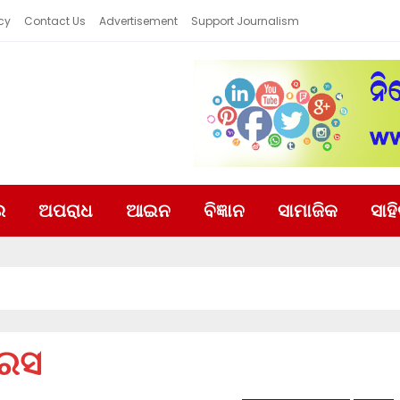
cy
Contact Us
Advertisement
Support Journalism
ର
ଅପରାଧ
ଆଇନ
ବିଜ୍ଞାନ
ସାମାଜିକ
ସାହ
ରେସ