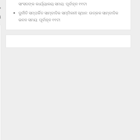
ସାଂସଦଙ୍କ କାର୍ଯ୍ୟାଳୟ ସମୟ: ପୂର୍ବାହ୍ନ ୧୧ଟା
ଦୁର୍ନୀତି ସମ୍ପର୍କିତ ସାମ୍ବାଦିକ ସମ୍ମିଳନୀ ସ୍ଥାନ: ଉତ୍କଳ ସାମ୍ବାଦିକ
ଅ
ଭବନ ସମୟ: ପୂର୍ବାହ୍ନ ୧୧ଟା