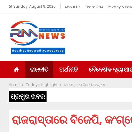
Sunday, August 9, 2026
About Us
Team RNA
Privacy & Poli
ରାଜନୀତି
ଅର୍ଥନୀତି
ବୈଦେଶିକ ବ୍ୟାପା
Home
Today's Highlight
ରାଜରାସ୍ତାରେ ବିଜେପି, କଂଗ୍ରେସ
ପ୍ରମୁଖ ଖବର
ରାଜରାସ୍ତାରେ ବିଜେପି, କଂଗ୍