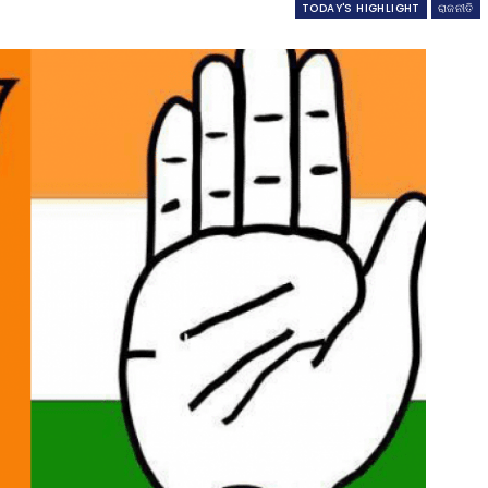
TODAY'S HIGHLIGHT
ରାଜନୀତି