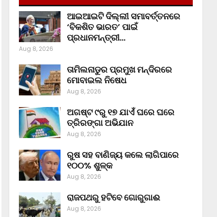
ଆଇଆଇଟି ଦିଲ୍ଲୀ ସମାବର୍ତ୍ତନରେ
‘ବିକଶିତ ଭାରତ’ ପାଇଁ
ପ୍ରଧାନମନ୍ତ୍ରୀ…
Aug 8, 2026
ତାମିଲନାଡୁର ପ୍ରମୁଖ ମନ୍ଦିରରେ
ମୋବାଇଲ ନିଷେଧ
Aug 8, 2026
ଅଗଷ୍ଟ ୯ରୁ ୧୭ ଯାଏଁ ଘରେ ଘରେ
ତ୍ରିରଙ୍ଗା ଅଭିଯାନ
Aug 8, 2026
ରୁଷ ସହ ବାଣିଜ୍ୟ କଲେ ଲାଗିପାରେ
୧୦୦% ଶୁଳ୍କ
Aug 8, 2026
ରାଜପଥରୁ ହଟିବେ ଗୋରୁଗାଈ
Aug 8, 2026