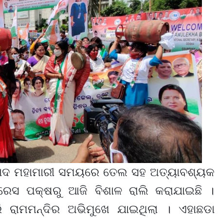
ାଦ ମହାମାରୀ ସମୟରେ ତେଲ ସହ ଅତ୍ୟାବଶ୍ୟକ
୍ରେସ ପକ୍ଷରୁ ଆଜି ବିଶାଳ ରାଲି କରାଯାଇଛି ।
 ରାମମନ୍ଦିର ଅଭିମୁଖେ ଯାଇଥିଲା । ଏହାଛଡା