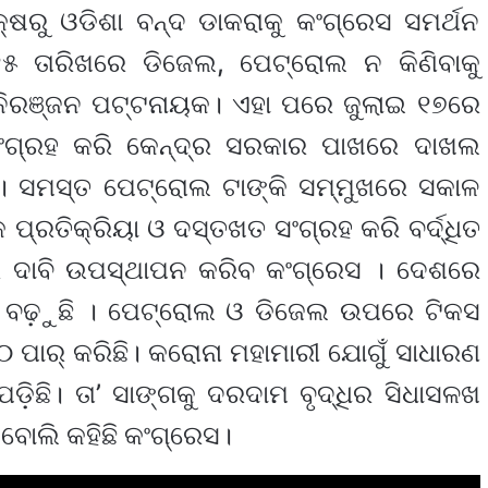
୍ଷରୁ ଓଡିଶା ବନ୍ଦ ଡାକରାକୁ କଂଗ୍ରେସ ସମର୍ଥନ
୫ ତାରିଖରେ ଡିଜେଲ, ପେଟ୍ରୋଲ ନ କିଣିବାକୁ
ି ନିରଞ୍ଜନ ପଟ୍ଟନାୟକ। ଏହା ପରେ ଜୁଲାଇ ୧୭ରେ
ଂଗ୍ରହ କରି କେନ୍ଦ୍ର ସରକାର ପାଖରେ ଦାଖଲ
 । ସମସ୍ତ ପେଟ୍ରୋଲ ଟାଙ୍କି ସମ୍ମୁଖରେ ସକାଳ
 ପ୍ରତିକ୍ରିୟା ଓ ଦସ୍ତଖତ ସଂଗ୍ରହ କରି ବର୍ଦ୍ଧିତ
େ ଦାବି ଉପସ୍ଥାପନ କରିବ କଂଗ୍ରେସ । ଦେଶରେ
 ବଢ଼ୁଛି । ପେଟ୍ରୋଲ ଓ ଡିଜେଲ ଉପରେ ଟିକସ
୦ ପାର୍ କରିଛି। କରୋନା ମହାମାରୀ ଯୋଗୁଁ ସାଧାରଣ
ପଡ଼ିଛି। ତା’ ସାଙ୍ଗକୁ ଦରଦାମ ବୃଦ୍ଧିର ସିଧାସଳଖ
ୋଲି କହିଛି କଂଗ୍ରେସ।