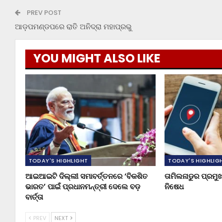
PREV POST
ଆଡ଼ପମଣ୍ଡପରେ ରାତି ଅନିଦ୍ରା ମହାପ୍ରଭୁ
YOU MIGHT ALSO LIKE
TODAY'S HIGHLIGHT
TODAY'S HIGHLIG
ଆଇଆଇଟି ଦିଲ୍ଲୀ ସମାବର୍ତ୍ତନରେ ‘ବିକଶିତ
ତାମିଲନାଡୁର ପ୍ରମ
ଭାରତ’ ପାଇଁ ପ୍ରଧାନମନ୍ତ୍ରୀ ଦେଲେ ବଡ଼
ନିଷେଧ
ବାର୍ତ୍ତା
PREV
NEXT