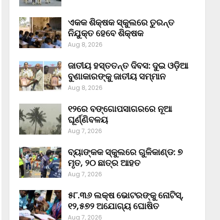
ଏକକ ଶିକ୍ଷକ ସ୍କୁଲରେ ତୁରନ୍ତ
ନିଯୁକ୍ତ ହେବେ ଶିକ୍ଷକ
Aug 8, 2026
ଜାତୀୟ ହସ୍ତତନ୍ତ ଦିବସ: ଦୁଇ ଓଡ଼ିଆ
ବୁଣାକାରଙ୍କୁ ଜାତୀୟ ସମ୍ମାନ
Aug 8, 2026
୧୨ରେ ବଙ୍ଗୋପସାଗରରେ ନୂଆ
ଘୂର୍ଣ୍ଣିବଳୟ
Aug 7, 2026
ବ୍ୟାଙ୍କକ ସ୍କୁଲରେ ଗୁଳିକାଣ୍ଡ: ୭
ମୃତ, ୨୦ ଛାତ୍ର ଆହତ
Aug 7, 2026
୫୮.୩୬ ଲକ୍ଷ ଭୋଟରଙ୍କୁ ନୋଟିସ୍‌,
୧୨,୫୭୨ ଅଯୋଗ୍ୟ ଘୋଷିତ
Aug 7, 2026