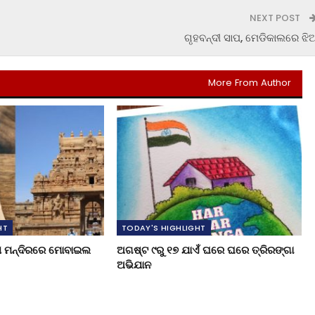
NEXT POST
ଗୃହବନ୍ଦୀ ସାପ, ମେଡିକାଲରେ ଝି
More From Author
HT
TODAY'S HIGHLIGHT
ୁଖ ମନ୍ଦିରରେ ମୋବାଇଲ
ଅଗଷ୍ଟ ୯ରୁ ୧୭ ଯାଏଁ ଘରେ ଘରେ ତ୍ରିରଙ୍ଗା
ଅଭିଯାନ