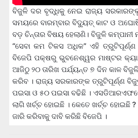
ବିଜୁଳି ଦର ବୃଦ୍ଧିକୁ ନେଇ ରାଜ୍ୟ ସରକାରଙ୍କ
ସମୟରେ ବାରମ୍ବାର ବିଦ୍ୟୁତ୍ କାଟ ଓ ଅଘୋଷ
ବଡ଼ ଚିନ୍ତାର ବିଷୟ ହେଲାଣି। ବିଜୁଳି କମ୍ପାନ
“ସେବା କମ ଟିକସ ଅଧିକ” ଏହି ତ୍ରୁଟିପୂର୍ଣ୍
ବିଜେପି ପକ୍ଷରୁ ଭୁବନେଶ୍ୱର ମାଷ୍ଟର କ୍ୟା
ଆଜିଠୁ ୨୦ ତାରିଖ ପର୍ଯ୍ୟନ୍ତ ୭ ଦିନ କାଳ ବିଜ
କରିବ । ରାଜ୍ୟ ସରକାରଙ୍କ ତ୍ରୁଟିପୂର୍ଣ୍ଣ ବିଜ
ପଇସା ଓ ୫୦ ପଇସା ବଢିଛି । ଏସଡିଆରଏଫରେ ଥ
ଲାଗି ଖର୍ଚ୍ଚ ହୋଇଛି । କେତେ ଖର୍ଚ୍ଚ ହୋଇଛି 
ଜାରି କରିବାକୁ ଦାବି କରିଛି ବିଜେପି ।