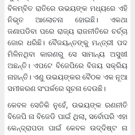
ବିଳମ୍ବିତ ରାତିରେ ଉଭୟଙ୍କ ମଧ୍ୟରେ ଏହି
ନିଭୃତ ଆଲୋଚନା ହୋଇଛି। ଏକଥା
ଜଣାପଡିବା ପରେ ରାଜ୍ୟ ରାଜନୀତିରେ ଚର୍ଚ୍ଚା
ଜୋର ଧରିଛି। ବୈଜୟନ୍ତଙ୍କୁ ମନ୍ତ୍ରୀ ପଦ
ମିଳିନଥିବା କାରଣରୁ ସେ ସାମାନ୍ୟ ଅସୁଖୀ
ଅଛନ୍ତି। ଏପଟେ ବିଜେପିରେ ବିଜୟ ସକ୍ରିୟ
ନାହାନ୍ତି। ଏଣୁ ଉଭୟଙ୍କର ବୈଠକ ଏକ ନୂଆ
ସମୀକରଣ ସଂପର୍କରେ ସୂଚନା ଦେଉଛି।
କେବଳ ସେତିକି ନୁହେଁ, ଉଭୟଙ୍କ ରଣନୀତି
ବିଜେପି ନା ବିଜେଡି ପାଇଁ ଥିଲା, ସର୍ବୋପରି ଏହା
କେନ୍ଦ୍ରାପଡା ପାଇଁ କେବଳ ଉଦ୍ଦିଷ୍ଟ ନା