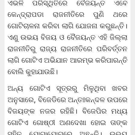
ଏଭଳି ପରିସ୍ଥିତିରେ ବୈଜୟନ୍ତ ଏବେ
କେନ୍ଦ୍ରାପଡା ରାଜନୀତିରେ ପୁଣି ଥରେ
ଗୋଟିଚାଳନା କରିବା ଲାଗି ଯୋଜନା କରୁଛନ୍ତି।
ଏଣୁ ଉଭୟ ବିଜୟ ଓ ବୈଜୟନ୍ତ ଏହି ଜିଲ୍ଲା
ରାଜନୀତିରୁ ରାଜ୍ୟ ରାଜନୀତିରେ ପରିବର୍ତ୍ତନ
ଲାଗି ଗୋଟିଏ ଅଭିଯାନ ଆରମ୍ଭ କରିପାରନ୍ତି
ବୋଲି କୁହାଯାଉଛି।
ଅନ୍ୟ ଗୋଟିଏ ସୂତ୍ରରୁ ମିଳୁଥିବା ଖବର
ଅନୁସାରେ, ବିଜେଡିରେ ଅନ୍ତଃକନ୍ଦଳ ଉପରେ
ବିଜୟଙ୍କ ନଜର ରହିଛି। ବିଜେପିର ମଧ୍ୟ
ଗୋଟିଏ ଗୋଷ୍ଠୀ ଅଣଦେଖା ହୋଇ ତାଙ୍କ
ସହିତ ଯୋଗାଯୋଗରେ ଅଛନ୍ତି। ଉଭୟ