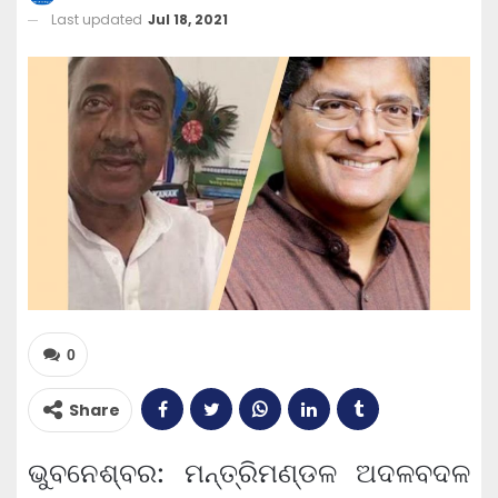
Last updated
Jul 18, 2021
0
Share
ଭୁବନେଶ୍ବର: ମନ୍ତ୍ରିମଣ୍ଡଳ ଅଦଳବଦଳ