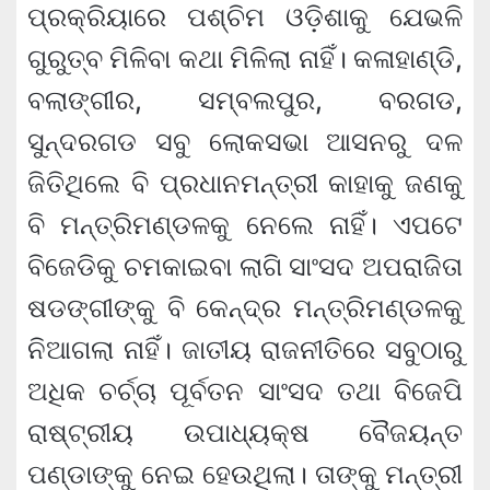
ପ୍ରକ୍ରିୟାରେ ପଶ୍ଚିମ ଓଡ଼ିଶାକୁ ଯେଭଳି
ଗୁରୁତ୍ବ ମିଳିବା କଥା ମିଳିଲା ନାହିଁ। କଳାହାଣ୍ଡି,
ବଲାଙ୍ଗୀର, ସମ୍ବଲପୁର, ବରଗଡ,
ସୁନ୍ଦରଗଡ ସବୁ ଲୋକସଭା ଆସନରୁ ଦଳ
ଜିତିଥିଲେ ବି ପ୍ରଧାନମନ୍ତ୍ରୀ କାହାକୁ ଜଣକୁ
ବି ମନ୍ତ୍ରିମଣ୍ଡଳକୁ ନେଲେ ନାହିଁ। ଏପଟେ
ବିଜେଡିକୁ ଚମକାଇବା ଲାଗି ସାଂସଦ ଅପରାଜିତା
ଷଡଙ୍ଗୀଙ୍କୁ ବି କେନ୍ଦ୍ର ମନ୍ତ୍ରିମଣ୍ଡଳକୁ
ନିଆଗଲା ନାହିଁ। ଜାତୀୟ ରାଜନୀତିରେ ସବୁଠାରୁ
ଅଧିକ ଚର୍ଚ୍ଚା ପୂର୍ବତନ ସାଂସଦ ତଥା ବିଜେପି
ରାଷ୍ଟ୍ରୀୟ ଉପାଧ୍ୟକ୍ଷ ବୈଜୟନ୍ତ
ପଣ୍ଡାଙ୍କୁ ନେଇ ହେଉଥିଲା। ତାଙ୍କୁ ମନ୍ତ୍ରୀ