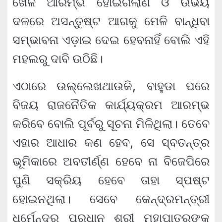
ଖେଳ ଆରମ୍ଭ ହୋଇଗଲାଣି ଓ ଉଭୟ
ଦଳରେ ଅସନ୍ତୁଷ୍ଟ ଆଗକୁ ମେଳି ବାନ୍ଧିବା
ସମ୍ଭାବନା ଏଡ଼ାଇ ଦେଇ ହେବନାହିଁ ବୋଲି ଏହି
ମହଲରୁ ଦାବି ଉଠିଛି।
ଏଠାରେ ଉଲ୍ଲେଖଥାଉକି, ବାହୁଡା ପରେ
ବିଜୟ ରାଜନୈତିକ କାର୍ଯ୍ୟକ୍ରମ ଆରମ୍ଭ
କରିବେ ବୋଲି ପୂର୍ବରୁ ସୂଚନା ମିଳିଥିଲା। ତେବେ
ଏହାର ଆଧାର କଣ ହେବ, ସେ ସ୍ବତନ୍ତ୍ର
ଭୂମିକାରେ ଅବତୀର୍ଣ୍ଣ ହେବେ ନା ବିଜେପିରେ
ପୁଣି ସକ୍ରିୟ ହେବେ ତାହା ସ୍ପଷ୍ଟ
ହୋଇନଥିଲା। ସେବେ କେନ୍ଦ୍ରମନ୍ତ୍ରୀ
ଧର୍ମେନ୍ଦ୍ର ପ୍ରଧାନ ଶ୍ରୀ ମହାପାତ୍ରଙ୍କ