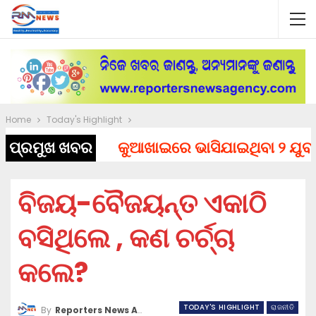
Home
Today's Highlight
ପ୍ରମୁଖ ଖବର
କୁଆଖାଇରେ ଭାସିଯାଇଥିବା ୨ ଯୁବକଙ୍କ
ବିଜୟ-ବୈଜୟନ୍ତ ଏକାଠି
ବସିଥିଲେ , କଣ ଚର୍ଚ୍ଚା
କଲେ?
TODAY'S HIGHLIGHT
ରାଜନୀତି
By
Reporters News Agency