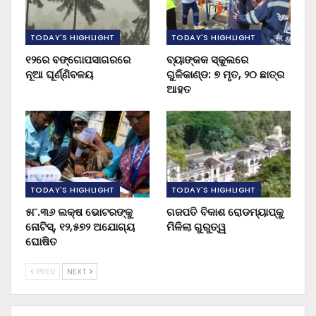
TODAY'S HIGHLIGHT
TODAY'S HIGHLIGHT
୧୨ରେ ବଙ୍ଗୋପସାଗରରେ
ବ୍ୟାଙ୍କକ ସ୍କୁଲରେ
ନୂଆ ଘୂର୍ଣ୍ଣିବଳୟ
ଗୁଳିକାଣ୍ଡ: ୭ ମୃତ, ୨୦ ଛାତ୍ର
ଆହତ
TODAY'S HIGHLIGHT
TODAY'S HIGHLIGHT
୫୮.୩୬ ଲକ୍ଷ ଭୋଟରଙ୍କୁ
ଗଜପତି ବିକାଶ ରୋଡମ୍ୟାପ୍‌କୁ
ନୋଟିସ୍‌, ୧୨,୫୭୨ ଅଯୋଗ୍ୟ
ମିଳିଲା ଗୁରୁତ୍ୱ
ଘୋଷିତ
PREV
NEXT