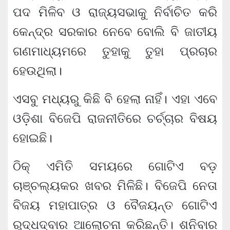
ପଦ ମିଳିବ ଓ ରାଜ୍ୟସଭାକୁ ନିର୍ବାଚିତ କରି
କେନ୍ଦ୍ର ସରକାର ନେବେ ବୋଲି ବି ଜାତୀୟ
ଗଣମାଧ୍ୟମରେ ତୁହାକୁ ତୁହା ପ୍ରଚାର
ହେଉଥିଲା।
ଏସବୁ ମଧ୍ୟରୁ କିଛି ବି ହେଲା ନାହିଁ। ଏହା ଏବେ
ଓଡ଼ିଶା ବିଜେପି ରାଜନୀତିରେ ଚର୍ଚ୍ଚାର ବିଷୟ
ହୋଇଛି।
ଠିକ୍ ଏମିତି ସମୟରେ ଗୋଟିଏ ବଡ଼
ଚାଞ୍ଚଲ୍ୟକର ଖବର ମିଳିଛି। ବିଜେପି ନେତା
ବିଜୟ ମହାପାତ୍ର ଓ ବୈଜୟନ୍ତ ଗୋଟିଏ
ରୁଦ୍ଧଦ୍ବାର ଆଲୋଚନା କରିଛନ୍ତି। ଶନିବାର