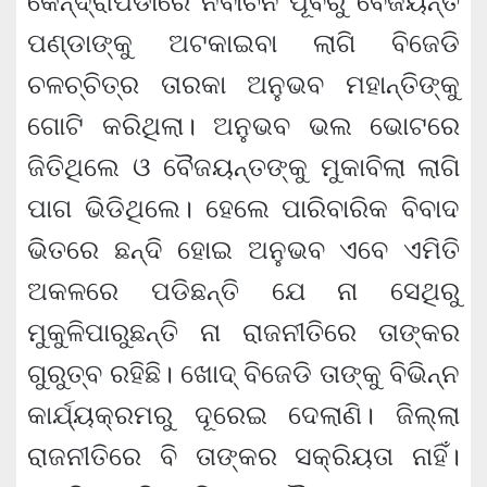
କେନ୍ଦ୍ରାପଡାରେ ନିର୍ବାଚନ ପୂର୍ବରୁ ବୈଜୟନ୍ତ
ପଣ୍ଡାଙ୍କୁ ଅଟକାଇବା ଲାଗି ବିଜେଡି
ଚଳଚ୍ଚିତ୍ର ତାରକା ଅନୁଭବ ମହାନ୍ତିଙ୍କୁ
ଗୋଟି କରିଥିଲା। ଅନୁଭବ ଭଲ ଭୋଟରେ
ଜିତିଥିଲେ ଓ ବୈଜୟନ୍ତଙ୍କୁ ମୁକାବିଲା ଲାଗି
ପାଗ ଭିଡିଥିଲେ। ହେଲେ ପାରିବାରିକ ବିବାଦ
ଭିତରେ ଛନ୍ଦି ହୋଇ ଅନୁଭବ ଏବେ ଏମିତି
ଅକଳରେ ପଡିଛନ୍ତି ଯେ ନା ସେଥିରୁ
ମୁକୁଳିପାରୁଛନ୍ତି ନା ରାଜନୀତିରେ ତାଙ୍କର
ଗୁରୁତ୍ବ ରହିଛି। ଖୋଦ୍ ବିଜେଡି ତାଙ୍କୁ ବିଭିନ୍ନ
କାର୍ଯ୍ୟକ୍ରମରୁ ଦୂରେଇ ଦେଲାଣି। ଜିଲ୍ଲା
ରାଜନୀତିରେ ବି ତାଙ୍କର ସକ୍ରିୟତା ନାହିଁ।