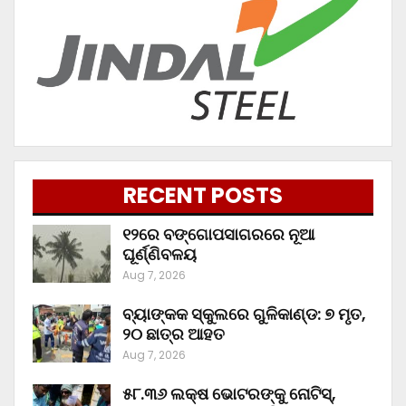
RECENT POSTS
୧୨ରେ ବଙ୍ଗୋପସାଗରରେ ନୂଆ
ଘୂର୍ଣ୍ଣିବଳୟ
Aug 7, 2026
ବ୍ୟାଙ୍କକ ସ୍କୁଲରେ ଗୁଳିକାଣ୍ଡ: ୭ ମୃତ,
୨୦ ଛାତ୍ର ଆହତ
Aug 7, 2026
୫୮.୩୬ ଲକ୍ଷ ଭୋଟରଙ୍କୁ ନୋଟିସ୍‌,