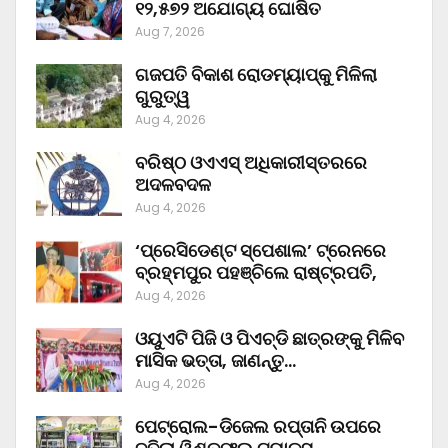
୧୨,୫୭୨ ଅଯୋଗ୍ୟ ଘୋଷିତ
Aug 7, 2026
ଗଜପତି ବିକାଶ ରୋଡମ୍ୟାପ୍‌କୁ ମିଳିଲା
ଗୁରୁତ୍ୱ
Aug 4, 2026
ବରିଷ୍ଠ ଓଏଏସ୍‌ ଅଧିକାରୀସ୍ତରରେ
ଅଦଳବଦଳ
Aug 4, 2026
‘ପ୍ରେସିଡେଣ୍ଟ ସ୍ପେଶାଲ’ ଟ୍ରେନରେ
ବ୍ରହ୍ମପୁର ପହଞ୍ଚିଲେ ରାଷ୍ଟ୍ରପତି,
Aug 4, 2026
ଓୟୁଏଟି ପିଜି ଓ ପିଏଚ୍‌ଡି ଛାତ୍ରଙ୍କୁ ମିଳିବ
ମାସିକ ଭତ୍ତା, ଜାଣନ୍ତୁ…
Aug 4, 2026
ପେଟ୍ରୋଲ-ଡିଜେଲ ରପ୍ତାନି ଉପରେ