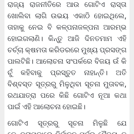
ରାଜ୍ୟ ରାଜନୀତିରେ ଆଉ ଗୋଟିଏ ରାସ୍ତା
ଖୋଲିବା ଲାଗି ଉଭୟ ଏକାଠି ହୋଇଥିଲେ,
ତାହାକୁ ନେଇ ବି କଳ୍ପନାଜଳ୍ପନା ଆରମ୍ଭ
ହୋଇଗଲାଣି। କିନ୍ତୁ ଆଜି ଦିନତମାମ ଏହି
ଚର୍ଚ୍ଚା କ୍ଷମତା କରିଡରରେ ମୁଖ୍ୟ ପ୍ରସଙ୍ଗ
ପାଲଟିଛି। ଆଲୋଚନା ସଂପର୍କରେ ବିଜୟ ଉଁ କି
ଚୁଁ କହିବାକୁ ପ୍ରସ୍ତୁତ ନାହାନ୍ତି। ଅତି
ବିଶ୍ବସ୍ତ ସୂତ୍ରରୁ ମିଳୁଥିବା ସୂଚନା ମୁତାବକ,
ରଥଯାତ୍ରା ପରେ କିଛି ଗୋଟିଏ ନୂଆ କଥା
ପାଇଁ ଏହି ଆଲୋଚନା ହୋଇଛି।
ଗୋଟିଏ ସୂତ୍ରରୁ ସୂଚନା ମିଳୁଛି ଯେ