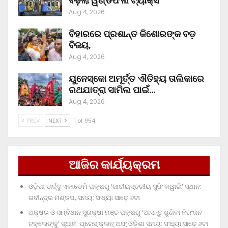
ବଢ଼ିଲା ୱିଣ୍ଡଫଲ ଟ୍ୟାକ୍ସ
Aug 4, 2026
ବିହାରରେ ପ୍ରଶାନ୍ତ କିଶୋରଙ୍କ ବଡ଼
ବିଜୟ,
Aug 4, 2026
ୟୁନେସ୍କୋ ଅମୂର୍ତ୍ତ ଐତିହ୍ୟ ତାଲିକାରେ
ରଥଯାତ୍ରା ସାମିଲ ପାଇଁ…
Aug 4, 2026
PREV
NEXT
1 of 954
ଆଜିର କାର୍ଯ୍ୟକ୍ରମ
ଓଡ଼ିଶା ଊର୍ଦ୍ଦୁ ଏକାଡେମି ପକ୍ଷରୁ ‘ଜାତୀୟସ୍ତରୀୟ ସୁଫି କୱାଲି’ ସ୍ଥାନ:
ରବୀନ୍ଦ୍ର ମଣ୍ଡପ, ସମୟ: ସଂଧ୍ୟା ସାଢ଼େ ୬ଟା
ଅକ୍ଷର ଓ ସମ୍ବିଧାନ ସୁରକ୍ଷା ମଞ୍ଚ ପକ୍ଷରୁ ‘ଆସନ୍ତୁ ଶୁଣିବା ନିରଂଜନ
ଟକ୍‌ଲେଙ୍କୁ’ ସ୍ଥାନ: ପ୍ରେସ୍‌ କ୍ଲବ୍‌ ଅଫ୍‌ ଓଡ଼ିଶା ସମୟ: ସଂଧ୍ୟା ସାଢ଼େ ୬ଟା