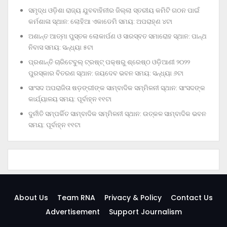
ସମୃଦ୍ଧ ଓଡ଼ିଶା ରାଜ୍ୟ ଯୁବବାହିନୀର ଜିଲ୍ଲା ସ୍ତରୀୟ କମିଟି ଗଠନ ପାଇଁ
କର୍ମଶାଳା ସ୍ଥାନ: ଲୋହିଆ ଏକାଡେମି ସମୟ: ଅପରାହ୍‌ଣ ୪ଟା
ଅଶାନ୍ତ ଆତ୍ମା ପୁସ୍ତକ ଲୋକାର୍ପଣ ଓ ସାରସ୍ବତ ସମାରୋହ ସ୍ଥାନ: ପାନ୍ଥ
ନିବାସ ସମୟ: ସନ୍ଧ୍ୟା ୫ଟା
ପ୍ରଶାନ୍ତି ଚାରିଟେବୁଲ୍‌ ଟ୍ରଷ୍ଟ୍‌ ପକ୍ଷରୁ ଶ୍ରେଷ୍ଠ ଓଡ଼ିଆଣୀ ୨୦୨୨
ପୁରସ୍କାର ବିତରଣ ସ୍ଥାନ: ଜୟଦେବ ଭବନ ସମୟ: ସନ୍ଧ୍ୟା ୬ଟା
ସାଂସଦ ଅପରାଜିତା ଷଡ଼ଙ୍ଗୀଙ୍କ ସାମ୍ବାଦିକ ସମ୍ମିଳନୀ ସ୍ଥାନ: ସାଂସଦଙ୍କ
କାର୍ଯ୍ୟାଳୟ ସମୟ: ପୂର୍ବାହ୍ନ ୧୧ଟା
ଦୁର୍ନୀତି ସମ୍ପର୍କିତ ସାମ୍ବାଦିକ ସମ୍ମିଳନୀ ସ୍ଥାନ: ଉତ୍କଳ ସାମ୍ବାଦିକ ଭବନ
ସମୟ: ପୂର୍ବାହ୍ନ ୧୧ଟା
About Us
Team RNA
Privacy & Policy
Contact Us
Advertisement
Support Journalism