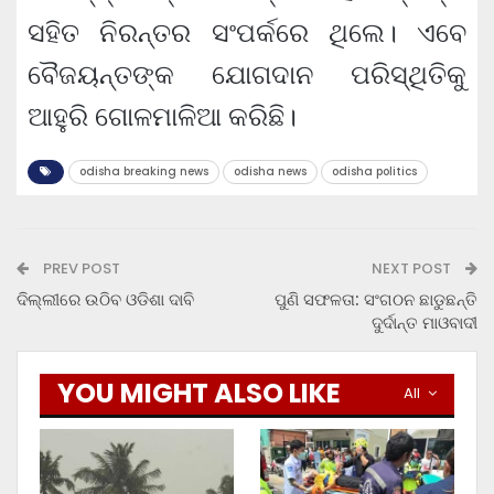
ସହିତ ନିରନ୍ତର ସଂପର୍କରେ ଥିଲେ। ଏବେ
ବୈଜୟନ୍ତଙ୍କ ଯୋଗଦାନ ପରିସ୍ଥିତିକୁ
ଆହୁରି ଗୋଳମାଳିଆ କରିଛି।
odisha breaking news
odisha news
odisha politics
PREV POST
NEXT POST
ଦିଲ୍ଲୀରେ ଉଠିବ ଓଡିଶା ଦାବି
ପୁଣି ସଫଳତା: ସଂଗଠନ ଛାଡୁଛନ୍ତି
ଦୁର୍ଦାନ୍ତ ମାଓବାଦୀ
YOU MIGHT ALSO LIKE
All