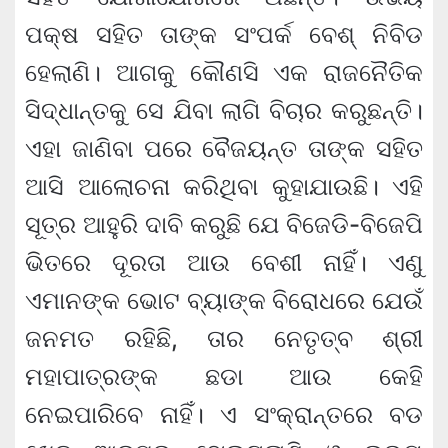
ପକ୍ଷ ସହିତ ତାଙ୍କ ସଂପର୍କ ବେଶ୍ ନିବିଡ
ହେଲାଣି। ଆଗକୁ କୌଣସି ଏକ ରାଜନୈତିକ
ସିଦ୍ଧାନ୍ତକୁ ସେ ଯିବା ଲାଗି ବିଚାର କରୁଛନ୍ତି।
ଏହା ଜାଣିବା ପରେ ବୈଜୟନ୍ତ ତାଙ୍କ ସହିତ
ଆସି ଆଲୋଚନା କରିଥିବା କୁହାଯାଉଛି। ଏହି
ସୂତ୍ର ଆହୁରି ଦାବି କରୁଛି ଯେ ବିଜେଡି-ବିଜେପି
ଭିତରେ ଦୂରତା ଆଉ ବେଶୀ ନାହିଁ। ଏଣୁ
ଏମାନଙ୍କ ଭୋଟ ବ୍ୟାଙ୍କ ବିରୋଧରେ ଯେଉଁ
ଜନମତ ରହିଛି, ତାର ନେତୃତ୍ବ ଶ୍ରୀ
ମହାପାତ୍ରଙ୍କ ଛଡା ଆଉ କେହି
ନେଇପାରିବେ ନାହିଁ। ଏ ସଂକ୍ରାନ୍ତରେ ବଡ