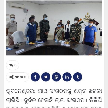
0
Share
ଭୁବନେଶ୍ବର: ମାଓ ସଂଗଠନକୁ ଶକ୍ତ ଝଟକା
ଲାଗିଛି। ଦୁର୍ବଳ ହେଉଛି ଲାଲ ସଂଗଠନ। ଡିଜିପି