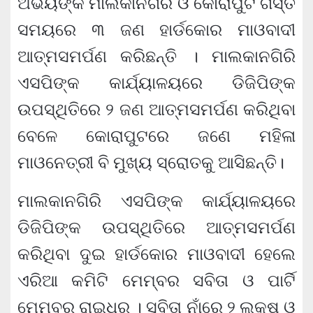
ଅଭୟଙ୍କ ମାଲକାନଗିରି ଓ କୋରାପୁଟ ଗସ୍ତ
ସମୟରେ ୩ ଜଣ ହାର୍ଡକୋର ମାଓବାଦୀ
ଆତ୍ମସମର୍ପଣ କରିଛନ୍ତି । ମାଲକାନଗିରି
ଏସପିଙ୍କ କାର୍ଯ୍ୟାଳୟରେ ଡିଜିପିଙ୍କ
ଉପସ୍ଥିତିରେ ୨ ଜଣ ଆତ୍ମସମର୍ପଣ କରିଥିବା
ବେଳେ କୋରାପୁଟରେ ଜଣେ ମହିଳା
ମାଓନେତ୍ରୀ ବି ମୁଖ୍ୟ ସ୍ରୋତକୁ ଆସିଛନ୍ତି।
ମାଲକାନଗିରି ଏସପିଙ୍କ କାର୍ଯ୍ୟାଳୟରେ
ଡିଜିପିଙ୍କ ଉପସ୍ଥିତିରେ ଆତ୍ମସମର୍ପଣ
କରିଥିବା ଦୁଇ ହାର୍ଡକୋର ମାଓବାଦୀ ହେଲେ
ଏରିଆ କମିଟି ମେମ୍ବର ସବିତା ଓ ପାର୍ଟି
ମେମ୍ବର ରାଇଧର । ସବିତା ନାଁରେ ୨ ଲକ୍ଷ ଓ