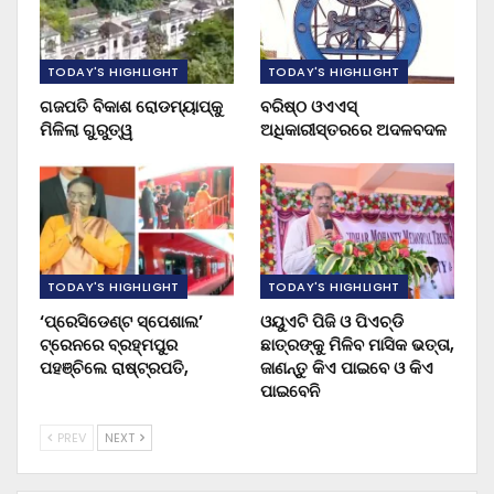
TODAY'S HIGHLIGHT
TODAY'S HIGHLIGHT
ଗଜପତି ବିକାଶ ରୋଡମ୍ୟାପ୍‌କୁ
ବରିଷ୍ଠ ଓଏଏସ୍‌
ମିଳିଲା ଗୁରୁତ୍ୱ
ଅଧିକାରୀସ୍ତରରେ ଅଦଳବଦଳ
TODAY'S HIGHLIGHT
TODAY'S HIGHLIGHT
‘ପ୍ରେସିଡେଣ୍ଟ ସ୍ପେଶାଲ’
ଓୟୁଏଟି ପିଜି ଓ ପିଏଚ୍‌ଡି
ଟ୍ରେନରେ ବ୍ରହ୍ମପୁର
ଛାତ୍ରଙ୍କୁ ମିଳିବ ମାସିକ ଭତ୍ତା,
ପହଞ୍ଚିଲେ ରାଷ୍ଟ୍ରପତି,
ଜାଣନ୍ତୁ କିଏ ପାଇବେ ଓ କିଏ
ପାଇବେନି
PREV
NEXT