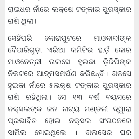
ରାଇଧର ନାଁରେ ଲକ୍ଷେ ଟଙ୍କାର ପୁରସ୍କାର
ରାଶି ଥିଲା।
ସେହିପରି କୋରାପୁଟରେ ମାଓବାଦୀଙ୍କ
ବୈପାରିଗୁଡ଼ା ଏରିଆ କମିଟିର ହାର୍ଡ଼ କୋର
ମାଓନେତ୍ରୀ ତାଲସେ ହୁଇକା ଡ଼ିଜିପିଙ୍କ
ନିକଟରେ ଆତ୍ମସମର୍ପଣ କରିଛନ୍ତି। ତାଳସେ
ହୁଇକା ନାଁରେ ୫ଲକ୍ଷ ଟଙ୍କାର ପୁରସ୍କାର
ରାଶି ରହିଥିଲା। ସେ ୧୩ ବର୍ଷ ବୟସରେ
ନକ୍ସଲଙ୍କ ଜନ ନାଟ୍ୟ ମଣ୍ଡଳୀ ଦ୍ୱାରା
ପ୍ରଭାବିତ ହୋଇ ନକ୍ସଲ ସଂଗଠନରେ
ସାମିଲ ହୋଇଥିଲେ । ତାଲସେର ଘର