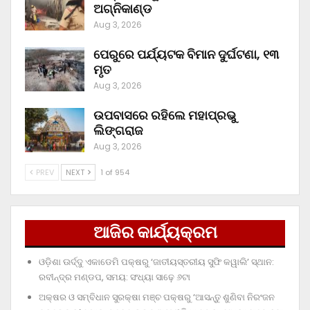
ଅଗ୍ନିକାଣ୍ଡ
Aug 3, 2026
ପେରୁରେ ପର୍ଯ୍ୟଟକ ବିମାନ ଦୁର୍ଘଟଣା, ୧୩
ମୃତ
Aug 3, 2026
ଉପବାସରେ ରହିଲେ ମହାପ୍ରଭୁ
ଲିଙ୍ଗରାଜ
Aug 3, 2026
PREV
NEXT
1 of 954
ଆଜିର କାର୍ଯ୍ୟକ୍ରମ
ଓଡ଼ିଶା ଊର୍ଦ୍ଦୁ ଏକାଡେମି ପକ୍ଷରୁ ‘ଜାତୀୟସ୍ତରୀୟ ସୁଫି କୱାଲି’ ସ୍ଥାନ:
ରବୀନ୍ଦ୍ର ମଣ୍ଡପ, ସମୟ: ସଂଧ୍ୟା ସାଢ଼େ ୬ଟା
ଅକ୍ଷର ଓ ସମ୍ବିଧାନ ସୁରକ୍ଷା ମଞ୍ଚ ପକ୍ଷରୁ ‘ଆସନ୍ତୁ ଶୁଣିବା ନିରଂଜନ