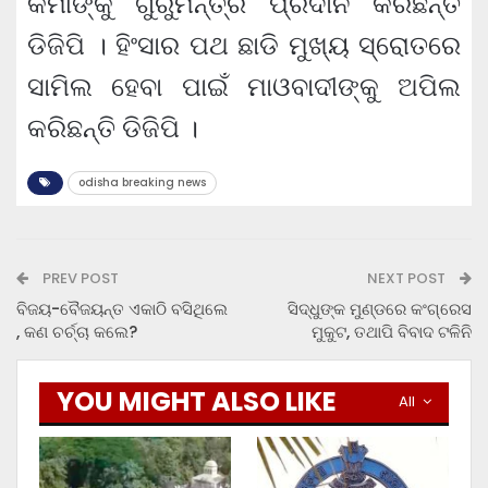
କର୍ମୀଙ୍କୁ ଗୁରୁମନ୍ତ୍ର ପ୍ରଦାନ କରିଛନ୍ତି
ଡିଜିପି । ହିଂସାର ପଥ ଛାଡି ମୁଖ୍ୟ ସ୍ରୋତରେ
ସାମିଲ ହେବା ପାଇଁ ମାଓବାଦୀଙ୍କୁ ଅପିଲ
କରିଛନ୍ତି ଡିଜିପି ।
odisha breaking news
PREV POST
NEXT POST
ବିଜୟ-ବୈଜୟନ୍ତ ଏକାଠି ବସିଥିଲେ
ସିଦ୍ଧୁଙ୍କ ମୁଣ୍ଡରେ କଂଗ୍ରେସ
, କଣ ଚର୍ଚ୍ଚା କଲେ?
ମୁକୁଟ, ତଥାପି ବିବାଦ ଟଳିନି
YOU MIGHT ALSO LIKE
All