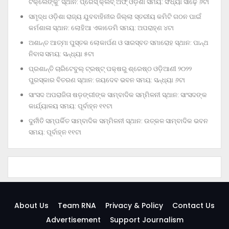
ଟକ୍‌ଲେଙ୍କୁ’ ସ୍ଥାନ: ପ୍ରେସ୍‌ କ୍ଲବ୍‌ ଅଫ୍‌ ଓଡ଼ିଶା ସମୟ: ସଂଧ୍ୟା ସାଢ଼େ ୬ଟା
ସମୃଦ୍ଧ ଓଡ଼ିଶା ରାଜ୍ୟ ଯୁବବାହିନୀର ଜିଲ୍ଲା ସ୍ତରୀୟ କମିଟି ଗଠନ ପାଇଁ
କର୍ମଶାଳା ସ୍ଥାନ: ଲୋହିଆ ଏକାଡେମି ସମୟ: ଅପରାହ୍‌ଣ ୪ଟା
ଅଶାନ୍ତ ଆତ୍ମା ପୁସ୍ତକ ଲୋକାର୍ପଣ ଓ ସାରସ୍ବତ ସମାରୋହ ସ୍ଥାନ: ପାନ୍ଥ
ନିବାସ ସମୟ: ସନ୍ଧ୍ୟା ୫ଟା
ପ୍ରଶାନ୍ତି ଚାରିଟେବୁଲ୍‌ ଟ୍ରଷ୍ଟ୍‌ ପକ୍ଷରୁ ଶ୍ରେଷ୍ଠ ଓଡ଼ିଆଣୀ ୨୦୨୨
ପୁରସ୍କାର ବିତରଣ ସ୍ଥାନ: ଜୟଦେବ ଭବନ ସମୟ: ସନ୍ଧ୍ୟା ୬ଟା
ସାଂସଦ ଅପରାଜିତା ଷଡ଼ଙ୍ଗୀଙ୍କ ସାମ୍ବାଦିକ ସମ୍ମିଳନୀ ସ୍ଥାନ: ସାଂସଦଙ୍କ
କାର୍ଯ୍ୟାଳୟ ସମୟ: ପୂର୍ବାହ୍ନ ୧୧ଟା
ଦୁର୍ନୀତି ସମ୍ପର୍କିତ ସାମ୍ବାଦିକ ସମ୍ମିଳନୀ ସ୍ଥାନ: ଉତ୍କଳ ସାମ୍ବାଦିକ ଭବନ
ସମୟ: ପୂର୍ବାହ୍ନ ୧୧ଟା
About Us
Team RNA
Privacy & Policy
Contact Us
Advertisement
Support Journalism