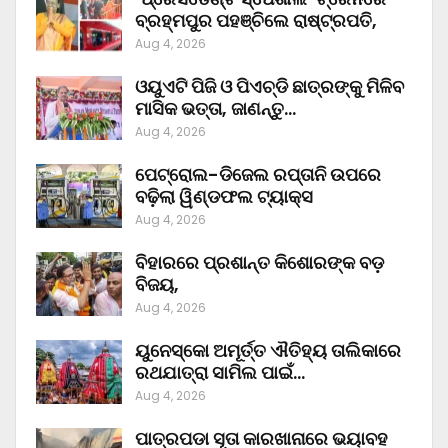
ବ୍ରହ୍ମପୁର ପହଞ୍ଚିଲେ ରାଷ୍ଟ୍ରପତି,
Aug 4, 2026
ଓୟୁଏଟି ପିଜି ଓ ପିଏଚ୍‌ଡି ଛାତ୍ରଙ୍କୁ ମିଳିବ
ମାସିକ ଭତ୍ତା, ଜାଣନ୍ତୁ…
Aug 4, 2026
ପେଟ୍ରୋଲ-ଡିଜେଲ ରପ୍ତାନି ଉପରେ
ବଢ଼ିଲା ୱିଣ୍ଡଫଲ ଟ୍ୟାକ୍ସ
Aug 4, 2026
ବିହାରରେ ପ୍ରଶାନ୍ତ କିଶୋରଙ୍କ ବଡ଼
ବିଜୟ,
Aug 4, 2026
ୟୁନେସ୍କୋ ଅମୂର୍ତ୍ତ ଐତିହ୍ୟ ତାଲିକାରେ
ରଥଯାତ୍ରା ସାମିଲ ପାଇଁ…
Aug 4, 2026
ପାତ୍ରପଡା ସୂତା କାରଖାନାରେ ଭୟାବହ