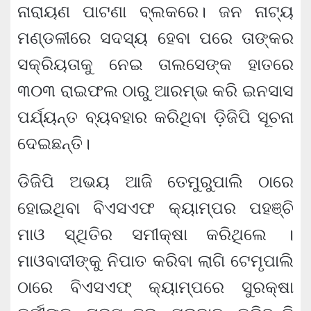
ନାରାୟଣ ପାଟଣା ବ୍ଲକରେ। ଜନ ନାଟ୍ୟ
ମଣ୍ଡଳୀରେ ସଦସ୍ୟ ହେବା ପରେ ତାଙ୍କର
ସକ୍ରିୟତାକୁ ନେଇ ତାଲସେଙ୍କ ହାତରେ
୩୦୩ ରାଇଫଲ ଠାରୁ ଆରମ୍ଭ କରି ଇନସାସ
ପର୍ଯ୍ୟନ୍ତ ବ୍ୟବହାର କରିଥିବା ଡ଼ିଜିପି ସୂଚନା
ଦେଇଛନ୍ତି।
ଡିଜିପି ଅଭୟ ଆଜି ତେମୁରୁପାଲି ଠାରେ
ହୋଇଥିବା ବିଏସଏଫ କ୍ୟାମ୍ପର ପହଞ୍ଚି
ମାଓ ସ୍ଥିତିର ସମୀକ୍ଷା କରିଥିଲେ ।
ମାଓବାଦୀଙ୍କୁ ନିପାତ କରିବା ଲାଗି ଟେମୃପାଲି
ଠାରେ ବିଏସଏଫ୍ କ୍ୟାମ୍ପରେ ସୁରକ୍ଷା