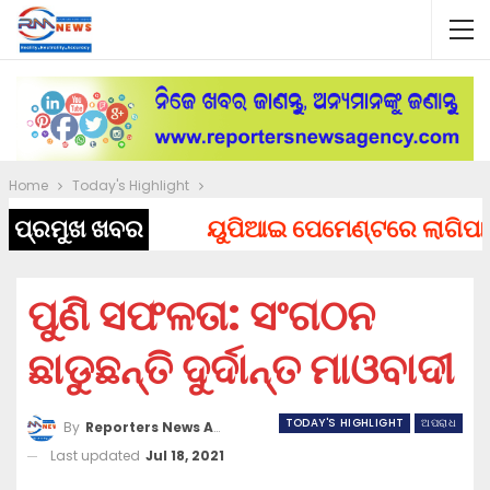
Home
Today's Highlight
ପ୍ରମୁଖ ଖବର
ୟୁପିଆଇ ପେମେଣ୍ଟରେ ଲାଗିପାରେ ଚ
ପୁଣି ସଫଳତା: ସଂଗଠନ
ଛାଡୁଛନ୍ତି ଦୁର୍ଦାନ୍ତ ମାଓବାଦୀ
TODAY'S HIGHLIGHT
ଅପରାଧ
By
Reporters News Agency
Last updated
Jul 18, 2021