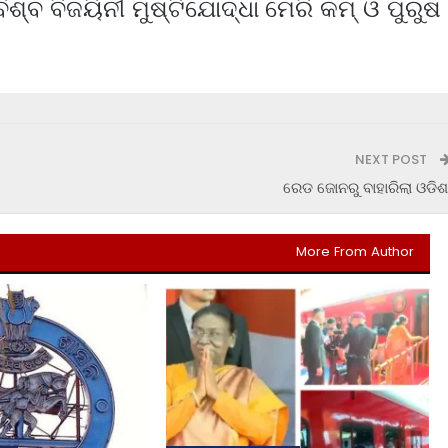
୍ବ ବିଜୟିନୀ ମୁଷ୍ଟିଯୋଦ୍ଧା ମେରି କମ୍ ଓ ପୁରୁଷ
NEXT POST
ରେଡ ଜୋନରୁ ବାହାରିଲା ଓଡିଶ
More From Author