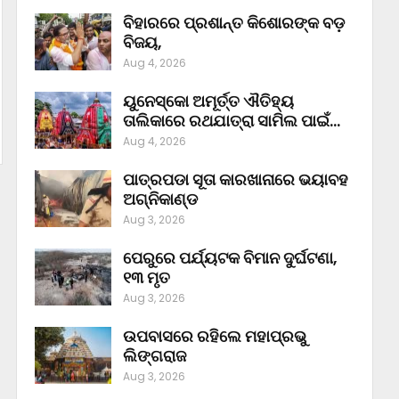
ବିହାରରେ ପ୍ରଶାନ୍ତ କିଶୋରଙ୍କ ବଡ଼
ବିଜୟ,
Aug 4, 2026
ୟୁନେସ୍କୋ ଅମୂର୍ତ୍ତ ଐତିହ୍ୟ
ତାଲିକାରେ ରଥଯାତ୍ରା ସାମିଲ ପାଇଁ…
Aug 4, 2026
ପାତ୍ରପଡା ସୂତା କାରଖାନାରେ ଭୟାବହ
ଅଗ୍ନିକାଣ୍ଡ
Aug 3, 2026
ପେରୁରେ ପର୍ଯ୍ୟଟକ ବିମାନ ଦୁର୍ଘଟଣା,
୧୩ ମୃତ
Aug 3, 2026
ଉପବାସରେ ରହିଲେ ମହାପ୍ରଭୁ
ଲିଙ୍ଗରାଜ
Aug 3, 2026