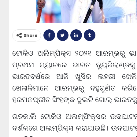
Share
ଟୋକିଓ ଅଲିମ୍ପିକ୍ସ ୨୦୨୧ ଆରମ୍ଭରୁ ଭା
ପ୍ରଥମ ମ୍ୟାଚରେ ଭାରତ ନ୍ୟୁଜିଲାଣ୍ଡକ
ଭାରତବର୍ଷରେ ଆଜି ଖୁସିର ଲହରୀ ଖେଳ
ଖେଳାଳିମାନେ ଆରମ୍ଭରୁ ବହୁଗୁଣିତ କରିଦ
ହରମନପ୍ରୀତ ସିଂହଙ୍କ ଦୁଇଟି ଗୋଲ୍ ଭାରତକ
ଗତକାଲି ଟୋକିଓ ଅଲମ୍ଫିକ୍ସର ଉଦଘାଟନ ହ
ଦର୍ଶକରେ ଅଲମ୍ପିକ୍ସ କରାଯାଉଛି। ଉଦଘାଟନ