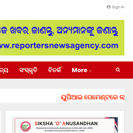
Sign In
ିତ୍ୟ
ସଂସ୍କୃତି
ବିତର୍କ
More
ୟୁପିଆଇ ପେମେଣ୍ଟରେ ଲାଗିପାରେ ଚ