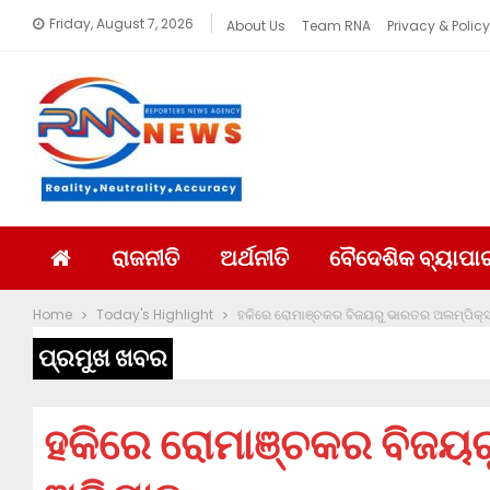
Friday, August 7, 2026
About Us
Team RNA
Privacy & Policy
ରାଜନୀତି
ଅର୍ଥନୀତି
ବୈଦେଶିକ ବ୍ୟାପା
Home
Today's Highlight
ହକିରେ ରୋମାଞ୍ଚକର ବିଜୟରୁ ଭାରତର ଅଲମ୍ପିକ୍
ପ୍ରମୁଖ ଖବର
ହକିରେ ରୋମାଞ୍ଚକର ବିଜୟ