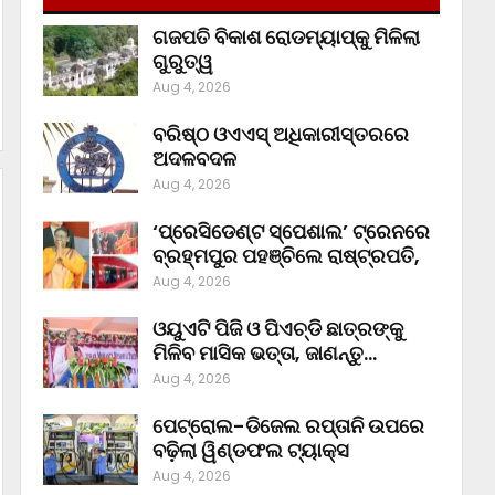
ଗଜପତି ବିକାଶ ରୋଡମ୍ୟାପ୍‌କୁ ମିଳିଲା
ଗୁରୁତ୍ୱ
Aug 4, 2026
ବରିଷ୍ଠ ଓଏଏସ୍‌ ଅଧିକାରୀସ୍ତରରେ
ଅଦଳବଦଳ
Aug 4, 2026
‘ପ୍ରେସିଡେଣ୍ଟ ସ୍ପେଶାଲ’ ଟ୍ରେନରେ
ବ୍ରହ୍ମପୁର ପହଞ୍ଚିଲେ ରାଷ୍ଟ୍ରପତି,
Aug 4, 2026
ଓୟୁଏଟି ପିଜି ଓ ପିଏଚ୍‌ଡି ଛାତ୍ରଙ୍କୁ
ମିଳିବ ମାସିକ ଭତ୍ତା, ଜାଣନ୍ତୁ…
Aug 4, 2026
ପେଟ୍ରୋଲ-ଡିଜେଲ ରପ୍ତାନି ଉପରେ
ବଢ଼ିଲା ୱିଣ୍ଡଫଲ ଟ୍ୟାକ୍ସ
Aug 4, 2026