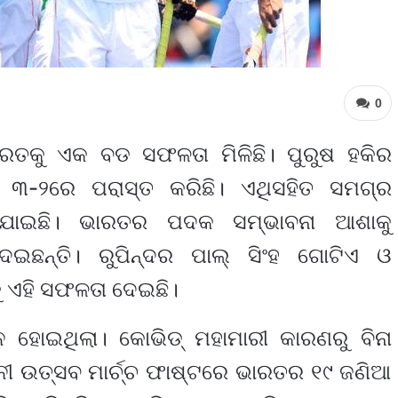
0
ରତକୁ ଏକ ବଡ ସଫଳତା ମିଳିଛି। ପୁରୁଷ ହକିର
ୁ ୩-୨ରେ ପରାସ୍ତ କରିଛି। ଏଥିସହିତ ସମଗ୍ର
ିଯାଇଛି। ଭାରତର ପଦକ ସମ୍ଭାବନା ଆଶାକୁ
େଇଛନ୍ତି। ରୁପିନ୍ଦର ପାଲ୍ ସିଂହ ଗୋଟିଏ ଓ
ୁ ଏହି ସଫଳତା ଦେଇଛି।
ୋଇଥିଲା। କୋଭିଡ୍ ମହାମାରୀ କାରଣରୁ ବିନା
ୀ ଉତ୍ସବ ମାର୍ଚ୍ଚ ଫାଷ୍ଟରେ ଭାରତର ୧୯ ଜଣିଆ