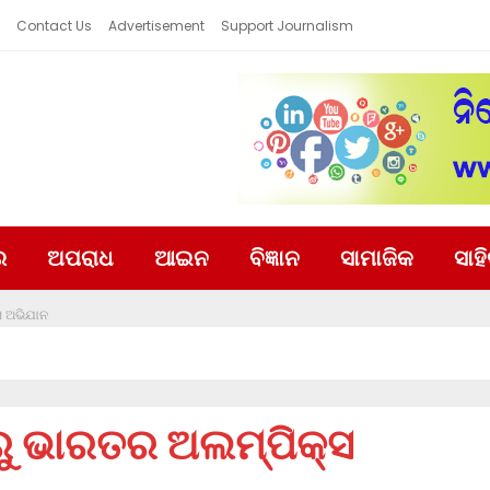
Contact Us
Advertisement
Support Journalism
ର
ଅପରାଧ
ଆଇନ
ବିଜ୍ଞାନ
ସାମାଜିକ
ସାହ
ସ ଅଭିଯାନ
ରୁ ଭାରତର ଅଲମ୍ପିକ୍ସ