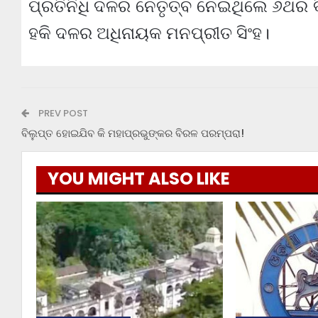
ପ୍ରତିନିଧି ଦଳର ନେତୃତ୍ବ ନେଇଥିଲେ ୬ଥର ବିଶ
ହକି ଦଳର ଅଧିନାୟକ ମନପ୍ରୀତ ସିଂହ।
PREV POST
ବିଲୁପ୍ତ ହୋଇଯିବ କି ମହାପ୍ରଭୁଙ୍କର ବିରଳ ପରମ୍ପରା!
YOU MIGHT ALSO LIKE