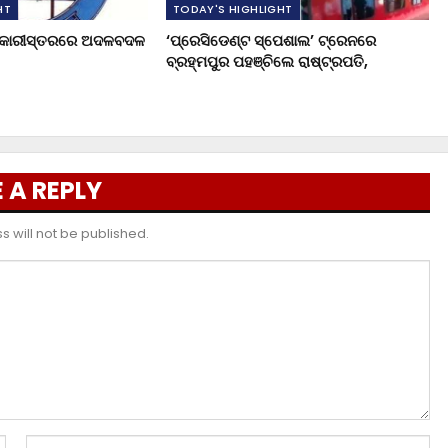
HT
TODAY'S HIGHLIGHT
ଧିକାରୀସ୍ତରରେ ଅଦଳବଦଳ
‘ପ୍ରେସିଡେଣ୍ଟ ସ୍ପେଶାଲ’ ଟ୍ରେନରେ
ବ୍ରହ୍ମପୁର ପହଞ୍ଚିଲେ ରାଷ୍ଟ୍ରପତି,
 A REPLY
 will not be published.