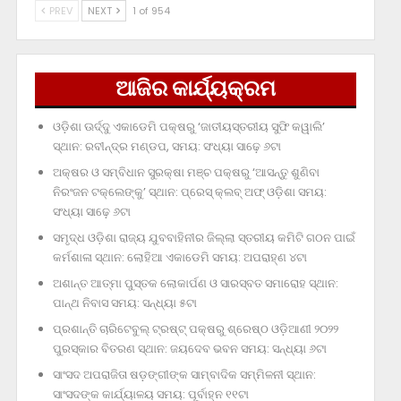
PREV
NEXT
1 of 954
ଆଜିର କାର୍ଯ୍ୟକ୍ରମ
ଓଡ଼ିଶା ଊର୍ଦ୍ଦୁ ଏକାଡେମି ପକ୍ଷରୁ ‘ଜାତୀୟସ୍ତରୀୟ ସୁଫି କୱାଲି’
ସ୍ଥାନ: ରବୀନ୍ଦ୍ର ମଣ୍ଡପ, ସମୟ: ସଂଧ୍ୟା ସାଢ଼େ ୬ଟା
ଅକ୍ଷର ଓ ସମ୍ବିଧାନ ସୁରକ୍ଷା ମଞ୍ଚ ପକ୍ଷରୁ ‘ଆସନ୍ତୁ ଶୁଣିବା
ନିରଂଜନ ଟକ୍‌ଲେଙ୍କୁ’ ସ୍ଥାନ: ପ୍ରେସ୍‌ କ୍ଲବ୍‌ ଅଫ୍‌ ଓଡ଼ିଶା ସମୟ:
ସଂଧ୍ୟା ସାଢ଼େ ୬ଟା
ସମୃଦ୍ଧ ଓଡ଼ିଶା ରାଜ୍ୟ ଯୁବବାହିନୀର ଜିଲ୍ଲା ସ୍ତରୀୟ କମିଟି ଗଠନ ପାଇଁ
କର୍ମଶାଳା ସ୍ଥାନ: ଲୋହିଆ ଏକାଡେମି ସମୟ: ଅପରାହ୍‌ଣ ୪ଟା
ଅଶାନ୍ତ ଆତ୍ମା ପୁସ୍ତକ ଲୋକାର୍ପଣ ଓ ସାରସ୍ବତ ସମାରୋହ ସ୍ଥାନ:
ପାନ୍ଥ ନିବାସ ସମୟ: ସନ୍ଧ୍ୟା ୫ଟା
ପ୍ରଶାନ୍ତି ଚାରିଟେବୁଲ୍‌ ଟ୍ରଷ୍ଟ୍‌ ପକ୍ଷରୁ ଶ୍ରେଷ୍ଠ ଓଡ଼ିଆଣୀ ୨୦୨୨
ପୁରସ୍କାର ବିତରଣ ସ୍ଥାନ: ଜୟଦେବ ଭବନ ସମୟ: ସନ୍ଧ୍ୟା ୬ଟା
ସାଂସଦ ଅପରାଜିତା ଷଡ଼ଙ୍ଗୀଙ୍କ ସାମ୍ବାଦିକ ସମ୍ମିଳନୀ ସ୍ଥାନ:
ସାଂସଦଙ୍କ କାର୍ଯ୍ୟାଳୟ ସମୟ: ପୂର୍ବାହ୍ନ ୧୧ଟା