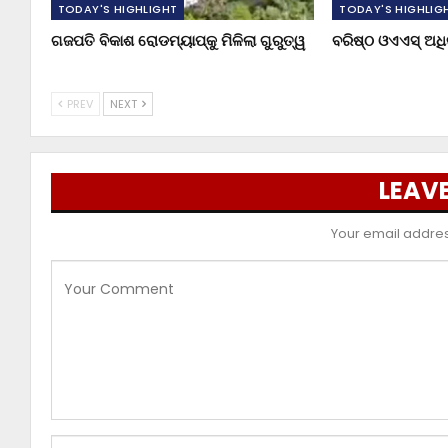
TODAY'S HIGHLIGHT
TODAY'S HIGHLIG
ଗଜପତି ବିକାଶ ରୋଡମ୍ୟାପ୍‌କୁ ମିଳିଲା ଗୁରୁତ୍ୱ
ବରିଷ୍ଠ ଓଏଏସ୍‌ ଅ
PREV
NEXT
LEAVE
Your email address