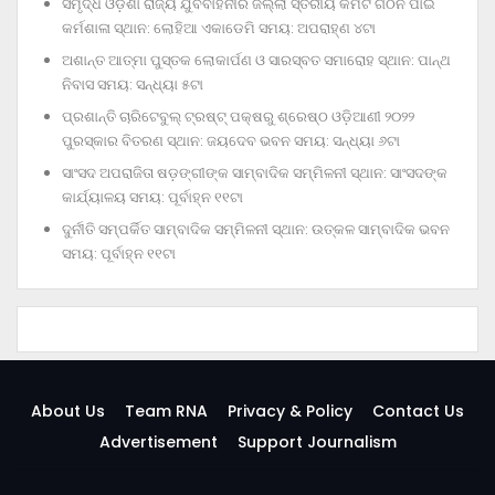
ସମୃଦ୍ଧ ଓଡ଼ିଶା ରାଜ୍ୟ ଯୁବବାହିନୀର ଜିଲ୍ଲା ସ୍ତରୀୟ କମିଟି ଗଠନ ପାଇଁ
କର୍ମଶାଳା ସ୍ଥାନ: ଲୋହିଆ ଏକାଡେମି ସମୟ: ଅପରାହ୍‌ଣ ୪ଟା
ଅଶାନ୍ତ ଆତ୍ମା ପୁସ୍ତକ ଲୋକାର୍ପଣ ଓ ସାରସ୍ବତ ସମାରୋହ ସ୍ଥାନ: ପାନ୍ଥ
ନିବାସ ସମୟ: ସନ୍ଧ୍ୟା ୫ଟା
ପ୍ରଶାନ୍ତି ଚାରିଟେବୁଲ୍‌ ଟ୍ରଷ୍ଟ୍‌ ପକ୍ଷରୁ ଶ୍ରେଷ୍ଠ ଓଡ଼ିଆଣୀ ୨୦୨୨
ପୁରସ୍କାର ବିତରଣ ସ୍ଥାନ: ଜୟଦେବ ଭବନ ସମୟ: ସନ୍ଧ୍ୟା ୬ଟା
ସାଂସଦ ଅପରାଜିତା ଷଡ଼ଙ୍ଗୀଙ୍କ ସାମ୍ବାଦିକ ସମ୍ମିଳନୀ ସ୍ଥାନ: ସାଂସଦଙ୍କ
କାର୍ଯ୍ୟାଳୟ ସମୟ: ପୂର୍ବାହ୍ନ ୧୧ଟା
ଦୁର୍ନୀତି ସମ୍ପର୍କିତ ସାମ୍ବାଦିକ ସମ୍ମିଳନୀ ସ୍ଥାନ: ଉତ୍କଳ ସାମ୍ବାଦିକ ଭବନ
ସମୟ: ପୂର୍ବାହ୍ନ ୧୧ଟା
About Us
Team RNA
Privacy & Policy
Contact Us
Advertisement
Support Journalism