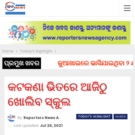
Home
Today's Highlight
ପ୍ରମୁଖ ଖବର
କୁଆଖାଇରେ ଭାସିଯାଇଥିବା ୨ ଯୁବ
କଟକଣା ଭିତରେ ଆଜିଠୁ
ଖୋଲିବ ସ୍କୁଲ
TODAY'S HIGHLIGHT
ସାମାଜିକ
By
Reporters News Agency
Last updated
Jul 26, 2021