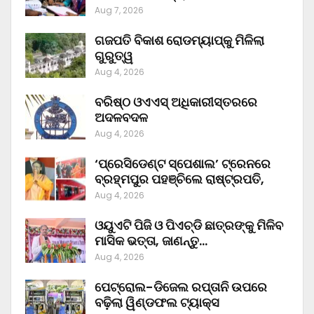
Aug 7, 2026
ଗଜପତି ବିକାଶ ରୋଡମ୍ୟାପ୍‌କୁ ମିଳିଲା
ଗୁରୁତ୍ୱ
Aug 4, 2026
ବରିଷ୍ଠ ଓଏଏସ୍‌ ଅଧିକାରୀସ୍ତରରେ
ଅଦଳବଦଳ
Aug 4, 2026
‘ପ୍ରେସିଡେଣ୍ଟ ସ୍ପେଶାଲ’ ଟ୍ରେନରେ
ବ୍ରହ୍ମପୁର ପହଞ୍ଚିଲେ ରାଷ୍ଟ୍ରପତି,
Aug 4, 2026
ଓୟୁଏଟି ପିଜି ଓ ପିଏଚ୍‌ଡି ଛାତ୍ରଙ୍କୁ ମିଳିବ
ମାସିକ ଭତ୍ତା, ଜାଣନ୍ତୁ…
Aug 4, 2026
ପେଟ୍ରୋଲ-ଡିଜେଲ ରପ୍ତାନି ଉପରେ
ବଢ଼ିଲା ୱିଣ୍ଡଫଲ ଟ୍ୟାକ୍ସ