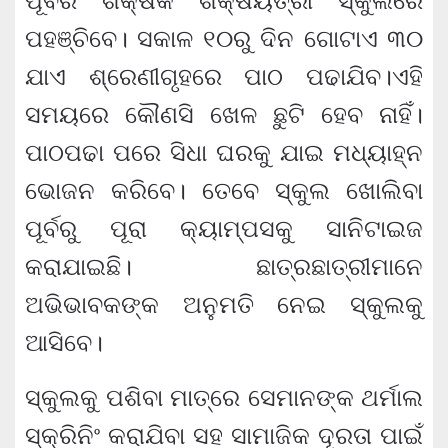
ପୂର୍ବର ଶିକ୍ଷକ ଶିକ୍ଷୟିତ୍ରୀ ସ୍କୁଲରେ
ପହଞ୍ଚିବେ। ସକାଳ ୧୦ରୁ ଦିନ ଗୋଟାଏ ୩୦
ଯାଏ ଶ୍ରେଣୀଗୃହରେ ପାଠ ପଢାଯିବ।ଏହି
ସମୟରେ କୌଣସି ଖେଳ ଛୁଟି ହେବ ନାହିଁ।
ପାଠପଢା ପରେ ସିଧା ଘରକୁ ଯାଇ ମଧ୍ୟାହ୍ନ
ଭୋଜନ କରିବେ। ତେବେ ସ୍କୁଲ ଖୋଲିବା
ପୂର୍ବରୁ ପୂରା କ୍ୟାମ୍ପସକୁ ସାନିଟାଇଜ
କରାଯାଇଛି। ଛାତ୍ରଛାତ୍ରୀମାନେ
ଅଭିଭାବକଙ୍କ ଅନୁମତି ନେଇ ସ୍କୁଲକୁ
ଆସିବେ।
ସ୍କୁଲକୁ ପଶିବା ମାତ୍ରେ ସେମାନଙ୍କ ଥର୍ମାଲ
ସ୍କ୍ରିନିଂ କରାଯିବା ସହ ସାମାଜିକ ଦୂରତା ପାଇଁ