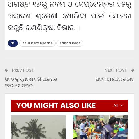
ଅଗଷ୍ଟ ୧୬ରୁ ନବମ ଓ ସେପ୍ଟେମ୍ବର ୧୫ରୁ
ଏକାଦଶ ଶ୍ରେଣୀ ଖୋଲିବା ପାଇଁ ଯୋଜନା
କରୁଛି ଗଣଶିକ୍ଷା ବିଭାଗ ।
odia news update
odisha news
PREV POST
NEXT POST
ଶିବଙ୍କୁ ସ୍ମରଣ କରି ଆରମ୍ଭ
ପଦକ ଆଶାରେ ଭାରତ
ହେଉ ସୋମବାର
YOU MIGHT ALSO LIKE
All