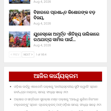
Aug 4, 2026
ବିହାରରେ ପ୍ରଶାନ୍ତ କିଶୋରଙ୍କ ବଡ଼
ବିଜୟ,
Aug 4, 2026
ୟୁନେସ୍କୋ ଅମୂର୍ତ୍ତ ଐତିହ୍ୟ ତାଲିକାରେ
ରଥଯାତ୍ରା ସାମିଲ ପାଇଁ…
Aug 4, 2026
PREV
NEXT
1 of 954
ଆଜିର କାର୍ଯ୍ୟକ୍ରମ
ଓଡ଼ିଶା ଊର୍ଦ୍ଦୁ ଏକାଡେମି ପକ୍ଷରୁ ‘ଜାତୀୟସ୍ତରୀୟ ସୁଫି କୱାଲି’ ସ୍ଥାନ:
ରବୀନ୍ଦ୍ର ମଣ୍ଡପ, ସମୟ: ସଂଧ୍ୟା ସାଢ଼େ ୬ଟା
ଅକ୍ଷର ଓ ସମ୍ବିଧାନ ସୁରକ୍ଷା ମଞ୍ଚ ପକ୍ଷରୁ ‘ଆସନ୍ତୁ ଶୁଣିବା ନିରଂଜନ
ଟକ୍‌ଲେଙ୍କୁ’ ସ୍ଥାନ: ପ୍ରେସ୍‌ କ୍ଲବ୍‌ ଅଫ୍‌ ଓଡ଼ିଶା ସମୟ: ସଂଧ୍ୟା ସାଢ଼େ ୬ଟା