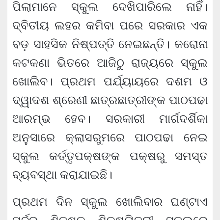
ପିଲାମାନେ ସ୍କୁଲ ଦେଖିପାରିଲେ ନାହିଁ।
ଦ୍ବିତୀୟ ଲହର କମିବା ପରେ ସରକାର ଏକ
ବଡ଼ ସାହସିକ ନିଷ୍ପତ୍ତି ନେଇଛନ୍ତି। କରୋନା
କଟକଣା ଭିତରେ ଆଜିଠୁ ରାଜ୍ୟରେ ସ୍କୁଲ
ଖୋଲିବ। ପ୍ରଥମ ପର୍ଯ୍ୟାୟରେ ଦଶମ ଓ
ଦ୍ୱାଦଶ ଶ୍ରେଣୀ ଛାତ୍ରଛାତ୍ରୀଙ୍କ ପାଠପଢା
ଆରମ୍ଭ ହେବ। ସରକାରୀ ମାର୍ଗଦର୍ଶିକା
ଅନୁସାରେ କ୍ଲାସରୁମରେ ପାଠପଢା ନେଇ
ସ୍କୁଲ କର୍ତ୍ତୃପକ୍ଷଙ୍କ ପକ୍ଷରୁ ସମସ୍ତ
ବ୍ୟବସ୍ଥା କରାଯାଇଛି।
ପ୍ରଥମ ଦିନ ସ୍କୁଲ ଖୋଲିବାର ଘଣ୍ଟାଏ