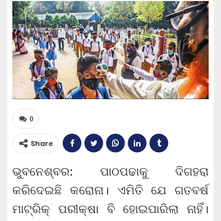
0
Share
ଭୁବନେଶ୍ବର: ପାଠପଢାକୁ ଦିଗହରା
କରିଦେଇଛି କରୋନା। ଏମିତି ଯେ ଗତବର୍ଷ
ମାଟ୍ରିକ୍ ପରୀକ୍ଷା ବି ହୋଇପାରିଲା ନାହିଁ।