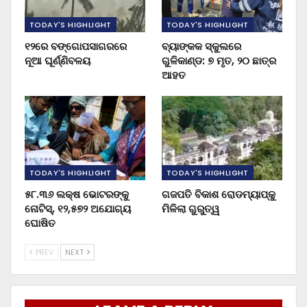
TODAY'S HIGHLIGHT
TODAY'S HIGHLIGHT
୧୨ରେ ବଙ୍ଗୋପସାଗରରେ
ବ୍ୟାଙ୍କକ ସ୍କୁଲରେ
ନୂଆ ଘୂର୍ଣ୍ଣିବଳୟ
ଗୁଳିକାଣ୍ଡ: ୭ ମୃତ, ୨୦ ଛାତ୍ର
ଆହତ
TODAY'S HIGHLIGHT
TODAY'S HIGHLIGHT
୫୮.୩୬ ଲକ୍ଷ ଭୋଟରଙ୍କୁ
ଗଜପତି ବିକାଶ ରୋଡମ୍ୟାପ୍‌କୁ
ନୋଟିସ୍‌, ୧୨,୫୭୨ ଅଯୋଗ୍ୟ
ମିଳିଲା ଗୁରୁତ୍ୱ
ଘୋଷିତ
PREV
NEXT