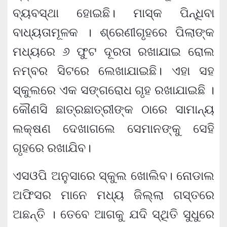
ବ୍ୟବସ୍ଥା ହୋଇଛି। ମାସ୍କ ପିନ୍ଧିବା
ବାଧ୍ୟତାମୂଳକ । ଶ୍ରେଣୀଗୃହରେ ପିଲାଙ୍କ
ମଧ୍ୟରେ ୬ ଫୁଟ ଦୂରତା ରଖାଯାଇ ରୋଲ
ନମ୍ବର ସିଟରେ ଲେଖାଯାଇଛି। ଏହା ସହ
ସ୍କୁଲରେ ଏକ ସଙ୍ଗରୋଧ ଗୃହ ରଖାଯାଇଛି ।
କୌଣସି ଛାତ୍ରଛାତ୍ରୀଙ୍କ ଠାରେ ସାମାନ୍ୟ
ଲକ୍ଷଣ ଦେଖାଗଲେ ସେମାନଙ୍କୁ ସେହି
ଗୃହରେ ରଖାଯିବ।
ଏସଓପି ଅନୁସାରେ ସ୍କୁଲ ଖୋଲିବ। ନୋଡାଲ
ଅଫିସର ମାନେ ମଧ୍ୟ ଜିଲ୍ଲା ଗସ୍ତରେ
ଅଛନ୍ତି । ତେବେ ଆଗକୁ ଯଦି ସ୍ଥିତି ସୁଧୁରେ