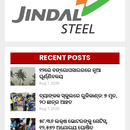
RECENT POSTS
୧୨ରେ ବଙ୍ଗୋପସାଗରରେ ନୂଆ
ଘୂର୍ଣ୍ଣିବଳୟ
Aug 7, 2026
ବ୍ୟାଙ୍କକ ସ୍କୁଲରେ ଗୁଳିକାଣ୍ଡ: ୭ ମୃତ,
୨୦ ଛାତ୍ର ଆହତ
Aug 7, 2026
୫୮.୩୬ ଲକ୍ଷ ଭୋଟରଙ୍କୁ ନୋଟିସ୍‌,
୧୨,୫୭୨ ଅଯୋଗ୍ୟ ଘୋଷିତ