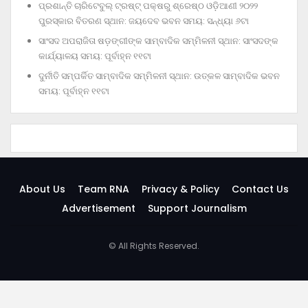
ପ୍ରଶାନ୍ତି ଚାରିଟେବୁଲ୍‌ ଟ୍ରଷ୍ଟ୍‌ ପକ୍ଷରୁ ଶ୍ରେଷ୍ଠ ଓଡ଼ିଆଣୀ ୨୦୨୨
ପୁରସ୍କାର ବିତରଣ ସ୍ଥାନ: ଜୟଦେବ ଭବନ ସମୟ: ସନ୍ଧ୍ୟା ୬ଟା
ସାଂସଦ ଅପରାଜିତା ଷଡ଼ଙ୍ଗୀଙ୍କ ସାମ୍ବାଦିକ ସମ୍ମିଳନୀ ସ୍ଥାନ: ସାଂସଦଙ୍କ
କାର୍ଯ୍ୟାଳୟ ସମୟ: ପୂର୍ବାହ୍ନ ୧୧ଟା
ଦୁର୍ନୀତି ସମ୍ପର୍କିତ ସାମ୍ବାଦିକ ସମ୍ମିଳନୀ ସ୍ଥାନ: ଉତ୍କଳ ସାମ୍ବାଦିକ ଭବନ
ସମୟ: ପୂର୍ବାହ୍ନ ୧୧ଟା
About Us
Team RNA
Privacy & Policy
Contact Us
Advertisement
Support Journalism
© All Rights Reserved.