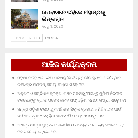
ଉପବାସରେ ରହିଲେ ମହାପ୍ରଭୁ
ଲିଙ୍ଗରାଜ
Aug 3, 2026
PREV
NEXT
1 of 954
ଆଜିର କାର୍ଯ୍ୟକ୍ରମ
ଓଡ଼ିଶା ଊର୍ଦ୍ଦୁ ଏକାଡେମି ପକ୍ଷରୁ ‘ଜାତୀୟସ୍ତରୀୟ ସୁଫି କୱାଲି’ ସ୍ଥାନ:
ରବୀନ୍ଦ୍ର ମଣ୍ଡପ, ସମୟ: ସଂଧ୍ୟା ସାଢ଼େ ୬ଟା
ଅକ୍ଷର ଓ ସମ୍ବିଧାନ ସୁରକ୍ଷା ମଞ୍ଚ ପକ୍ଷରୁ ‘ଆସନ୍ତୁ ଶୁଣିବା ନିରଂଜନ
ଟକ୍‌ଲେଙ୍କୁ’ ସ୍ଥାନ: ପ୍ରେସ୍‌ କ୍ଲବ୍‌ ଅଫ୍‌ ଓଡ଼ିଶା ସମୟ: ସଂଧ୍ୟା ସାଢ଼େ ୬ଟା
ସମୃଦ୍ଧ ଓଡ଼ିଶା ରାଜ୍ୟ ଯୁବବାହିନୀର ଜିଲ୍ଲା ସ୍ତରୀୟ କମିଟି ଗଠନ ପାଇଁ
କର୍ମଶାଳା ସ୍ଥାନ: ଲୋହିଆ ଏକାଡେମି ସମୟ: ଅପରାହ୍‌ଣ ୪ଟା
ଅଶାନ୍ତ ଆତ୍ମା ପୁସ୍ତକ ଲୋକାର୍ପଣ ଓ ସାରସ୍ବତ ସମାରୋହ ସ୍ଥାନ: ପାନ୍ଥ
ନିବାସ ସମୟ: ସନ୍ଧ୍ୟା ୫ଟା