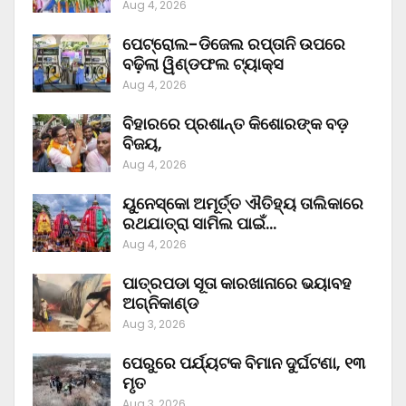
Aug 4, 2026
ପେଟ୍ରୋଲ-ଡିଜେଲ ରପ୍ତାନି ଉପରେ
ବଢ଼ିଲା ୱିଣ୍ଡଫଲ ଟ୍ୟାକ୍ସ
Aug 4, 2026
ବିହାରରେ ପ୍ରଶାନ୍ତ କିଶୋରଙ୍କ ବଡ଼
ବିଜୟ,
Aug 4, 2026
ୟୁନେସ୍କୋ ଅମୂର୍ତ୍ତ ଐତିହ୍ୟ ତାଲିକାରେ
ରଥଯାତ୍ରା ସାମିଲ ପାଇଁ…
Aug 4, 2026
ପାତ୍ରପଡା ସୂତା କାରଖାନାରେ ଭୟାବହ
ଅଗ୍ନିକାଣ୍ଡ
Aug 3, 2026
ପେରୁରେ ପର୍ଯ୍ୟଟକ ବିମାନ ଦୁର୍ଘଟଣା, ୧୩
ମୃତ
Aug 3, 2026