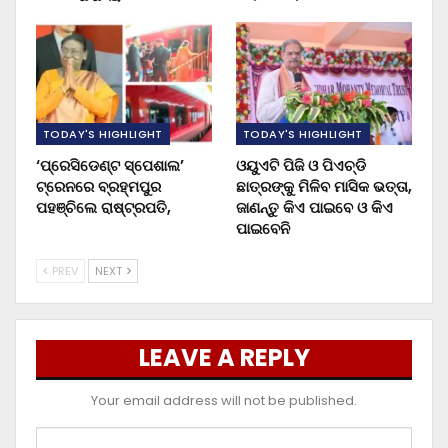
TODAY'S HIGHLIGHT
TODAY'S HIGHLIGHT
‘ପ୍ରେସିଡେଣ୍ଟ ସ୍ପେଶାଲ’
ଓୟୁଏଟି ପିଜି ଓ ପିଏଚ୍‌ଡି
ଟ୍ରେନରେ ବ୍ରହ୍ମପୁର
ଛାତ୍ରଙ୍କୁ ମିଳିବ ମାସିକ ଭତ୍ତା,
ପହଞ୍ଚିଲେ ରାଷ୍ଟ୍ରପତି,
ଜାଣନ୍ତୁ କିଏ ପାଇବେ ଓ କିଏ
ପାଇବେନି
PREV
NEXT
LEAVE A REPLY
Your email address will not be published.