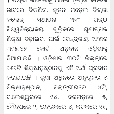
। ଡିଗ୍ରୀ କଲେଜକୁ ଆଦର୍ଶ ଡ଼ିଗ୍ରୀ କଲେଜ
ଭାବରେ ବିକଶିତ, ନୂତନ ମଡ଼େଲ ଡିଗ୍ରୀ
କଲେଜ୍ ସ୍ଥାପନା ଏବଂ ରାଜ୍ୟ
ବିଶ୍ୱବିଦ୍ୟାଳୟ ଗୁଡ଼ିକରେ ଗୁଣାତ୍ମକ
ଶିକ୍ଷା ବଢ଼ାଇବା ପାଇଁ କେନ୍ଦ୍ରୀୟ ଅଂଶର
୩୯୫.୪୨ କୋଟି ଅନୁଦାନ ଓଡ଼ିଶାକୁ
ଦିଆଯାଇଛି । ଓଡ଼ିଶାର ୩୦ଟି ଜିଲ୍ଲାରେ
୧୬୧ଟି ଶିକ୍ଷାନୁଷ୍ଠାନକୁ ଏହି ଅର୍ଥ ପ୍ରଦାନ
କରାଯାଇଛି । ରୁସା ଅଧିନରେ ଅନୁଗୁଳର ୫
ଶିକ୍ଷାନୁଷ୍ଠାନ, ବଲାଙ୍ଗୀରରେ ୪ଟି,
ବାଲେଶ୍ୱରରେ ୧୪, ବରଗଡ଼ରେ ୫,
ବୌଦ୍ଧରେ ୨, ଭଦ୍ରକରେ ୪, କଟକରେ ୧୧,