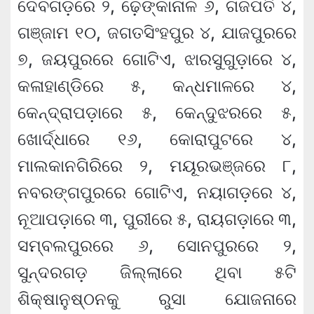
ଦେବଗଡ଼ରେ ୨, ଢ଼େଙ୍କାନାଳ ୬, ଗଜପତି ୪,
ଗଞ୍ଜାମ ୧୦, ଜଗତସିଂହପୁର ୪, ଯାଜପୁରରେ
୭, ଜୟପୁରରେ ଗୋଟିଏ, ଝାରସୁଗୁଡ଼ାରେ ୪,
କଳାହାଣ୍ଡିରେ ୫, କନ୍ଧମାଳରେ ୪,
କେନ୍ଦ୍ରାପଡ଼ାରେ ୫, କେନ୍ଦୁଝରରେ ୫,
ଖୋର୍ଦ୍ଧାରେ ୧୬, କୋରାପୁଟରେ ୪,
ମାଲକାନଗିରିରେ ୨, ମୟୂରଭଞ୍ଜରେ ୮,
ନବରଙ୍ଗପୁରରେ ଗୋଟିଏ, ନୟାଗଡ଼ରେ ୪,
ନୂଆପଡ଼ାରେ ୩, ପୁରୀରେ ୫, ରାୟଗଡ଼ାରେ ୩,
ସମ୍ବଲପୁରରେ ୬, ସୋନପୁରରେ ୨,
ସୁନ୍ଦରଗଡ଼ ଜିଲ୍ଲାରେ ଥିବା ୫ଟି
ଶିକ୍ଷାନୁଷ୍ଠନକୁ ରୁସା ଯୋଜନାରେ