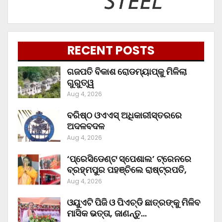
RECENT POSTS
ଗଜପତି ବିକାଶ ରୋଡମ୍ୟାପ୍‌କୁ ମିଳିଲା
ଗୁରୁତ୍ୱ
Aug 4, 2026
ବରିଷ୍ଠ ଓଏଏସ୍‌ ଅଧିକାରୀସ୍ତରରେ
ଅଦଳବଦଳ
Aug 4, 2026
‘ପ୍ରେସିଡେଣ୍ଟ ସ୍ପେଶାଲ’ ଟ୍ରେନରେ
ବ୍ରହ୍ମପୁର ପହଞ୍ଚିଲେ ରାଷ୍ଟ୍ରପତି,
Aug 4, 2026
ଓୟୁଏଟି ପିଜି ଓ ପିଏଚ୍‌ଡି ଛାତ୍ରଙ୍କୁ ମିଳିବ
ମାସିକ ଭତ୍ତା, ଜାଣନ୍ତୁ…