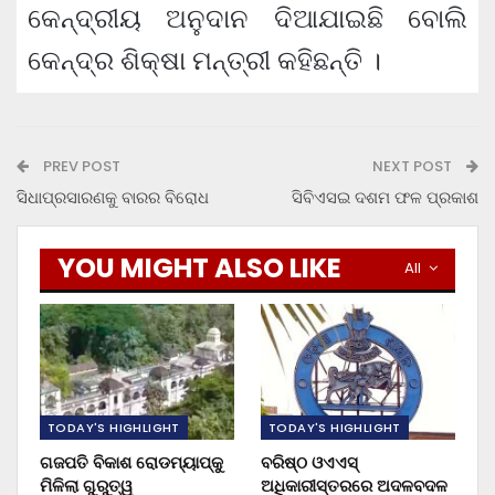
କେନ୍ଦ୍ରୀୟ ଅନୁଦାନ ଦିଆଯାଇଛି ବୋଲି
କେନ୍ଦ୍ର ଶିକ୍ଷା ମନ୍ତ୍ରୀ କହିଛନ୍ତି ।
PREV POST
NEXT POST
ସିଧାପ୍ରସାରଣକୁ ବାରର ବିରୋଧ
ସିବିଏସଇ ଦଶମ ଫଳ ପ୍ରକାଶ
YOU MIGHT ALSO LIKE
All
TODAY'S HIGHLIGHT
TODAY'S HIGHLIGHT
ଗଜପତି ବିକାଶ ରୋଡମ୍ୟାପ୍‌କୁ
ବରିଷ୍ଠ ଓଏଏସ୍‌
ମିଳିଲା ଗୁରୁତ୍ୱ
ଅଧିକାରୀସ୍ତରରେ ଅଦଳବଦଳ