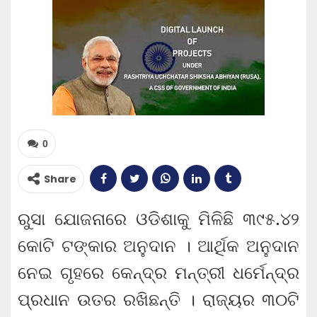
0
Share
ରୁସା ଯୋଜନାରେ ଓଡିଶାକୁ ମିଳିଛି ୩୯୫.୪୨
କୋଟି ଟଙ୍କାର ଅନୁଦାନ । ଆର୍ଥିକ ଅନୁଦାନ
ନେଇ ଗୃହରେ କେନ୍ଦ୍ର ମନ୍ତ୍ରୀ ଧର୍ମେନ୍ଦ୍ର
ପ୍ରଧାନ ଉତର ରଖିଛନ୍ତି । ରାଜ୍ୟର ୩୦ଟି