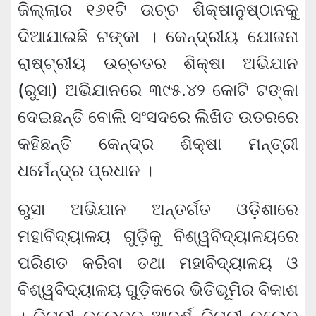
ଜିଲ୍ଲାର ୧୬୧ଟି ଉଚ୍ଚ ଶିକ୍ଷାନୁଷ୍ଠାନକୁ
ଦିଆଯାଇଛି ଟଙ୍କା । କେନ୍ଦ୍ରୀୟ ଯୋଜନା
ରାଷ୍ଟ୍ରୀୟ ଉଚ୍ଚତର ଶିକ୍ଷା ଅଭିଯାନ
(ରୁସା) ଅଭିଯାନରେ ୩୯୫.୪୨ କୋଟି ଟଙ୍କା
ଦେଇଛନ୍ତି ବୋଲି ସଂସଦରେ ଲିଖିତ ଉତରରେ
କହିଛନ୍ତି କେନ୍ଦ୍ର ଶିକ୍ଷା ମନ୍ତ୍ରୀ
ଧର୍ମେନ୍ଦ୍ର ପ୍ରଧାନ ।
ରୁସା ଅଭିଯାନ ଅନ୍ତର୍ଗତ ଓଡ଼ିଶାରେ
ମହାବିଦ୍ୟାଳୟ ଗୁଡ଼ିକୁ ବିଶ୍ୱବିଦ୍ୟାଳୟରେ
ପରିଣତ କରିବା ତଥା ମହାବିଦ୍ୟାଳୟ ଓ
ବିଶ୍ୱବିଦ୍ୟାଳୟ ଗୁଡ଼ିକରେ ଭିତିଭୂମିର ବିକାଶ