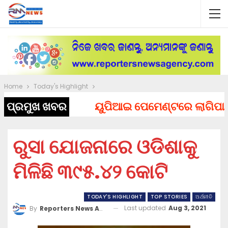
Home
Today's Highlight
ପ୍ରମୁଖ ଖବର
ୟୁପିଆଇ ପେମେଣ୍ଟରେ ଲାଗିପାରେ ଚ
ରୁସା ଯୋଜନାରେ ଓଡିଶାକୁ
ମିଳିଛି ୩୯୫.୪୨ କୋଟି
TODAY'S HIGHLIGHT
TOP STORIES
ଅର୍ଥନୀତି
Last updated
Aug 3, 2021
By
Reporters News Agency