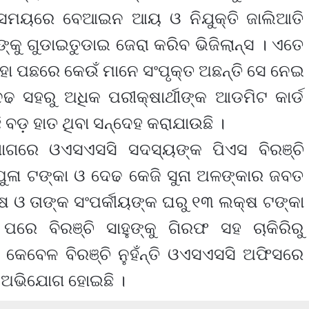
ଣ୍ଡ ସମୟରେ ବେଆଇନ ଆୟ ଓ ନିଯୁକ୍ତି ଜାଲିଆତି
ଙ୍କୁ ଗୁଡାଇତୁଡାଇ ଜେରା କରିବ ଭିଜିଲାନ୍ସ । ଏତେ
, ଏହା ପଛରେ କେଉଁ ମାନେ ସଂପୃକ୍ତ ଅଛନ୍ତି ସେ ନେଇ
ଢ ସହରୁ ଅଧିକ ପରୀକ୍ଷାର୍ଥୀଙ୍କ ଆଡମିଟ କାର୍ଡ
 ବଡ଼ ହାତ ଥିବା ସନ୍ଦେହ କରାଯାଉଛି ।
ଭିଯୋଗରେ ଓଏସଏସସି ସଦସ୍ୟଙ୍କ ପିଏସ ବିରଞ୍ଚି
 ପୁଳା ଟଙ୍କା ଓ ଦେଢ କେଜି ସୁନା ଅଳଙ୍କାର ଜବତ
୍ଷ ଓ ତାଙ୍କ ସଂପର୍କୀୟଙ୍କ ଘରୁ ୧୩ ଲକ୍ଷ ଟଙ୍କା
ପରେ ବିରଞ୍ଚି ସାହୁଙ୍କୁ ଗିରଫ ସହ ଚାକିରିରୁ
କେବେଳ ବିରଞ୍ଚି ନୁହଁନ୍ତି ଓଏସଏସସି ଅଫିସରେ
ବା ଅଭିଯୋଗ ହୋଇଛି ।