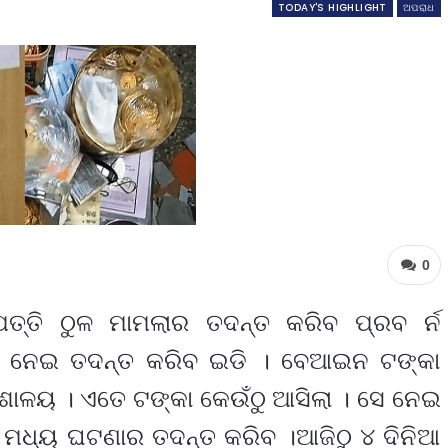
TODAY'S HIGHLIGHT
ଅପରାଧ
0
୍ପତ୍ତି ଠୁଳ ମାମଲାର ତଦନ୍ତ କରିବ ପ୍ରବ ର୍ନ
ାର ନେଇ ତଦନ୍ତ କରିବ ଇଡି । ବେଆଇନ ଟଙ୍କା
େଶାଳୟ । ଏତେ ଟଙ୍କା କେଉଁଠୁ ଆସିଲା । ସେ ନେଇ
ସ ମଧ୍ୟ ଘଟଣାର ତଦନ୍ତ କରିବ ।ଆଜିଠୁ ୪ ଦିନିଆ