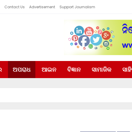
Contact Us
Advertisement
Support Journalism
ର
ଅପରାଧ
ଆଇନ
ବିଜ୍ଞାନ
ସାମାଜିକ
ସାହ