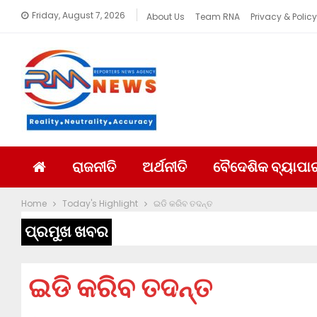
Friday, August 7, 2026
About Us
Team RNA
Privacy & Policy
ରାଜନୀତି
ଅର୍ଥନୀତି
ବୈଦେଶିକ ବ୍ୟାପା
Home
Today's Highlight
ଇଡି କରିବ ତଦନ୍ତ
ପ୍ରମୁଖ ଖବର
ଇଡି କରିବ ତଦନ୍ତ