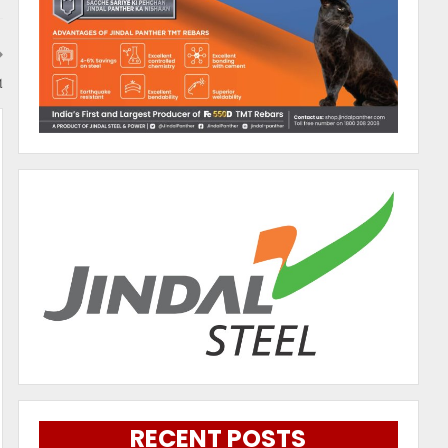
ା
RECENT POSTS