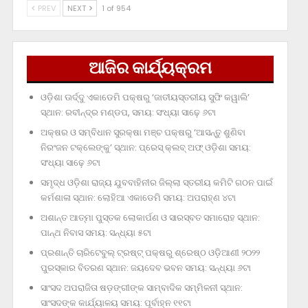
PREV
NEXT
1 of 954
ଆଜିର କାର୍ଯ୍ୟକ୍ରମ
ଓଡ଼ିଶା ଊର୍ଦ୍ଦୁ ଏକାଡେମି ପକ୍ଷରୁ ‘ଜାତୀୟସ୍ତରୀୟ ସୁଫି କୱାଲି’
ସ୍ଥାନ: ରବୀନ୍ଦ୍ର ମଣ୍ଡପ, ସମୟ: ସଂଧ୍ୟା ସାଢ଼େ ୬ଟା
ଅକ୍ଷର ଓ ସମ୍ବିଧାନ ସୁରକ୍ଷା ମଞ୍ଚ ପକ୍ଷରୁ ‘ଆସନ୍ତୁ ଶୁଣିବା
ନିରଂଜନ ଟକ୍‌ଲେଙ୍କୁ’ ସ୍ଥାନ: ପ୍ରେସ୍‌ କ୍ଲବ୍‌ ଅଫ୍‌ ଓଡ଼ିଶା ସମୟ:
ସଂଧ୍ୟା ସାଢ଼େ ୬ଟା
ସମୃଦ୍ଧ ଓଡ଼ିଶା ରାଜ୍ୟ ଯୁବବାହିନୀର ଜିଲ୍ଲା ସ୍ତରୀୟ କମିଟି ଗଠନ ପାଇଁ
କର୍ମଶାଳା ସ୍ଥାନ: ଲୋହିଆ ଏକାଡେମି ସମୟ: ଅପରାହ୍‌ଣ ୪ଟା
ଅଶାନ୍ତ ଆତ୍ମା ପୁସ୍ତକ ଲୋକାର୍ପଣ ଓ ସାରସ୍ବତ ସମାରୋହ ସ୍ଥାନ:
ପାନ୍ଥ ନିବାସ ସମୟ: ସନ୍ଧ୍ୟା ୫ଟା
ପ୍ରଶାନ୍ତି ଚାରିଟେବୁଲ୍‌ ଟ୍ରଷ୍ଟ୍‌ ପକ୍ଷରୁ ଶ୍ରେଷ୍ଠ ଓଡ଼ିଆଣୀ ୨୦୨୨
ପୁରସ୍କାର ବିତରଣ ସ୍ଥାନ: ଜୟଦେବ ଭବନ ସମୟ: ସନ୍ଧ୍ୟା ୬ଟା
ସାଂସଦ ଅପରାଜିତା ଷଡ଼ଙ୍ଗୀଙ୍କ ସାମ୍ବାଦିକ ସମ୍ମିଳନୀ ସ୍ଥାନ:
ସାଂସଦଙ୍କ କାର୍ଯ୍ୟାଳୟ ସମୟ: ପୂର୍ବାହ୍ନ ୧୧ଟା