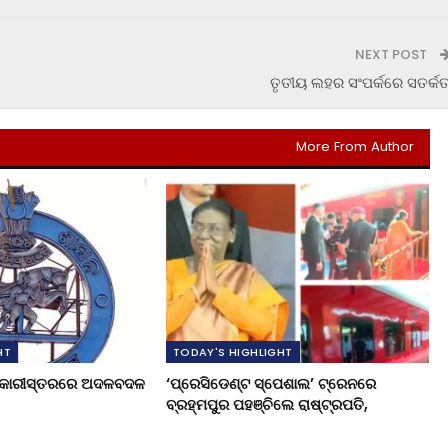
NEXT POST
ତୃତୀୟ ଲହର ସଂପର୍କରେ ସତର୍କତ
More From Author
HT
TODAY'S HIGHLIGHT
ଧିକାରୀସ୍ତରରେ ଅଦଳବଦଳ
‘ପ୍ରେସିଡେଣ୍ଟ ସ୍ପେଶାଲ’ ଟ୍ରେନରେ
ବ୍ରହ୍ମପୁର ପହଞ୍ଚିଲେ ରାଷ୍ଟ୍ରପତି,