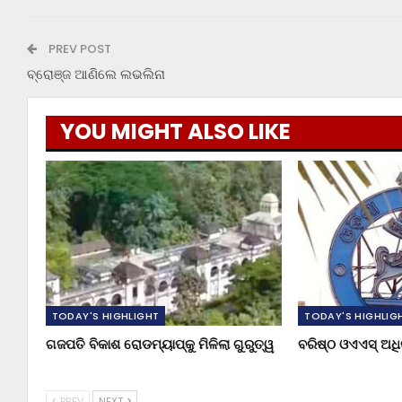
PREV POST
ବ୍ରୋଞ୍ଜ ଆଣିଲେ ଲଭଲିନା
YOU MIGHT ALSO LIKE
TODAY'S HIGHLIGHT
TODAY'S HIGHLIG
ଗଜପତି ବିକାଶ ରୋଡମ୍ୟାପ୍‌କୁ ମିଳିଲା ଗୁରୁତ୍ୱ
ବରିଷ୍ଠ ଓଏଏସ୍‌ ଅ
PREV
NEXT