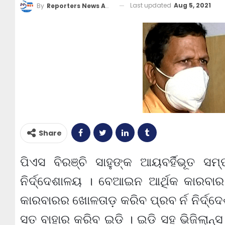
Last updated
Aug 5, 2021
By
Reporters News Agency
Share
ପିଏସ ବିରଞ୍ଚି ସାହୁଙ୍କ ଆୟବର୍ହିଭୂତ ସମ
ନିର୍ଦ୍ଦେଶାଳୟ । ବେଆଇନ ଆର୍ଥିକ କାରବ
କାରବାରର ଖୋଳତାଡ଼ କରିବ ପ୍ରବ ର୍ନ ନିର୍ଦ୍ଦ
ସତ ବାହାର କରିବ ଇଡି । ଇଡି ସହ ଭିଜିଲାନ୍