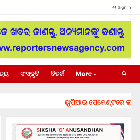
Sign In
ିତ୍ୟ
ସଂସ୍କୃତି
ବିତର୍କ
More
ୟୁପିଆଇ ପେମେଣ୍ଟରେ ଲାଗିପାରେ ଚ