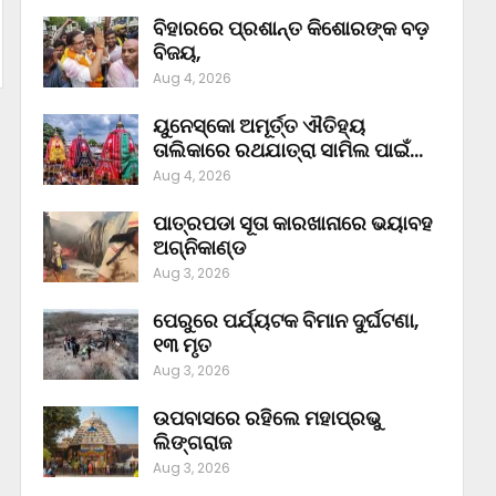
ବିହାରରେ ପ୍ରଶାନ୍ତ କିଶୋରଙ୍କ ବଡ଼
ବିଜୟ,
Aug 4, 2026
ୟୁନେସ୍କୋ ଅମୂର୍ତ୍ତ ଐତିହ୍ୟ
ତାଲିକାରେ ରଥଯାତ୍ରା ସାମିଲ ପାଇଁ…
Aug 4, 2026
ପାତ୍ରପଡା ସୂତା କାରଖାନାରେ ଭୟାବହ
ଅଗ୍ନିକାଣ୍ଡ
Aug 3, 2026
ପେରୁରେ ପର୍ଯ୍ୟଟକ ବିମାନ ଦୁର୍ଘଟଣା,
୧୩ ମୃତ
Aug 3, 2026
ଉପବାସରେ ରହିଲେ ମହାପ୍ରଭୁ
ଲିଙ୍ଗରାଜ
Aug 3, 2026