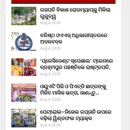
ଗଜପତି ବିକାଶ ରୋଡମ୍ୟାପ୍‌କୁ ମିଳିଲା
ଗୁରୁତ୍ୱ
Aug 4, 2026
ବରିଷ୍ଠ ଓଏଏସ୍‌ ଅଧିକାରୀସ୍ତରରେ
ଅଦଳବଦଳ
Aug 4, 2026
‘ପ୍ରେସିଡେଣ୍ଟ ସ୍ପେଶାଲ’ ଟ୍ରେନରେ
ବ୍ରହ୍ମପୁର ପହଞ୍ଚିଲେ ରାଷ୍ଟ୍ରପତି,
Aug 4, 2026
ଓୟୁଏଟି ପିଜି ଓ ପିଏଚ୍‌ଡି ଛାତ୍ରଙ୍କୁ
ମିଳିବ ମାସିକ ଭତ୍ତା, ଜାଣନ୍ତୁ…
Aug 4, 2026
ପେଟ୍ରୋଲ-ଡିଜେଲ ରପ୍ତାନି ଉପରେ
ବଢ଼ିଲା ୱିଣ୍ଡଫଲ ଟ୍ୟାକ୍ସ
Aug 4, 2026