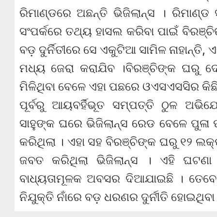
ରିମାଣ୍ଡରେ ଅଛନ୍ତି ଭିଜିଲାନ୍ସ । ରିମା
ସଂପର୍କରେ ତଥ୍ୟ ହାସଲ କରିବା ପାଇଁ ବିରଞ୍ଚି
ବଡ଼ ଦୁର୍ନିତୀରେ ସେ ଏକୁଟିଆ ସାମିଳ ନାହାନ୍ତି
ମଧ୍ୟ ଜେରା କରାଯିବ ।ବିରଞ୍ଚିଙ୍କ ଘରୁ ଦେ
ମିଳିଥିବା ବେଳେ ଏହା ପଛରେ ଓଏସଏସସିର କିଛି
ପୂର୍ବରୁ ଆୟବର୍ହିଭୂତ ସମ୍ପତ୍ତି ଠୁଳ ଅ
ସାହୁଙ୍କ ଘରେ ଭିଜିଲାନ୍ସ ରେଡ ବେଳେ ପୁଳା
କରିଥିଲା । ଏହା ସହ ବିରଞ୍ଚିଙ୍କ ଘରୁ ୧୨ ଲକ
ଜବତ କରିଥିଲା ଭିଜିଲାନ୍ସ । ଏହି ଘଟଣା 
ବାଧ୍ୟତାମୂଳକ ଅବସର ଦିଆଯାଇଛି । ତେବେ 
ନିଯୁକ୍ତି ନାଁରେ ବଡ଼ ଧରଣର ଦୁର୍ନୀତି ହୋଇଥି